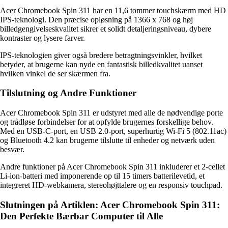
Acer Chromebook Spin 311 har en 11,6 tommer touchskærm med HD
IPS-teknologi. Den præcise opløsning på 1366 x 768 og høj
billedgengivelseskvalitet sikrer et solidt detaljeringsniveau, dybere
kontraster og lysere farver.
IPS-teknologien giver også bredere betragtningsvinkler, hvilket
betyder, at brugerne kan nyde en fantastisk billedkvalitet uanset
hvilken vinkel de ser skærmen fra.
Tilslutning og Andre Funktioner
Acer Chromebook Spin 311 er udstyret med alle de nødvendige porte
og trådløse forbindelser for at opfylde brugernes forskellige behov.
Med en USB-C-port, en USB 2.0-port, superhurtig Wi-Fi 5 (802.11ac)
og Bluetooth 4.2 kan brugerne tilslutte til enheder og netværk uden
besvær.
Andre funktioner på Acer Chromebook Spin 311 inkluderer et 2-cellet
Li-ion-batteri med imponerende op til 15 timers batterilevetid, et
integreret HD-webkamera, stereohøjttalere og en responsiv touchpad.
Slutningen på Artiklen: Acer Chromebook Spin 311:
Den Perfekte Bærbar Computer til Alle