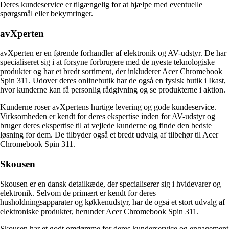
Deres kundeservice er tilgængelig for at hjælpe med eventuelle
spørgsmål eller bekymringer.
avXperten
avXperten er en førende forhandler af elektronik og AV-udstyr. De har
specialiseret sig i at forsyne forbrugere med de nyeste teknologiske
produkter og har et bredt sortiment, der inkluderer Acer Chromebook
Spin 311. Udover deres onlinebutik har de også en fysisk butik i Ikast,
hvor kunderne kan få personlig rådgivning og se produkterne i aktion.
Kunderne roser avXpertens hurtige levering og gode kundeservice.
Virksomheden er kendt for deres ekspertise inden for AV-udstyr og
bruger deres ekspertise til at vejlede kunderne og finde den bedste
løsning for dem. De tilbyder også et bredt udvalg af tilbehør til Acer
Chromebook Spin 311.
Skousen
Skousen er en dansk detailkæde, der specialiserer sig i hvidevarer og
elektronik. Selvom de primært er kendt for deres
husholdningsapparater og køkkenudstyr, har de også et stort udvalg af
elektroniske produkter, herunder Acer Chromebook Spin 311.
Skousen har et godt omdømme for deres kunderservice og engagement