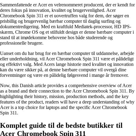
Sammenfattende er Acer en velrenommeret producent, der er kendt for
deres fokus på innovation, kvalitet og brugervenlighed. Acer
Chromebook Spin 311 er et uovertruffen valg for dem, der søger en
prisbillig og brugervenlig bærbar computer til daglig surfing og
dokumentredigering. Med en kraftfuld Mediatek-processor, HD IPS-
skærm, Chrome OS og et stilfuldt design er denne bærbare computer i
stand til at imødekomme behovene hos både studerende og
professionelle brugere.
Uanset om du har brug for en bærbar computer til uddannelse, arbejde
eller underholdning, vil Acer Chromebook Spin 311 være et pålideligt
og effektivt valg. Med Acers lange historie med kvalitet og innovation
kan du være sikker på, at denne bærbare computer vil overgå dine
forventninger og være en pålidelig følgesvend i mange år fremover.
Now, this Danish article provides a comprehensive overview of Acer
as a brand and their connection to the Acer Chromebook Spin 311. By
highlighting their history, mission, production methods, and the key
features of the product, readers will have a deep understanding of why
Acer is a top choice for laptops and the specific Acer Chromebook
Spin 311.
Komplet guide til de bedste butikker til
Acer Chromebook Spin 311