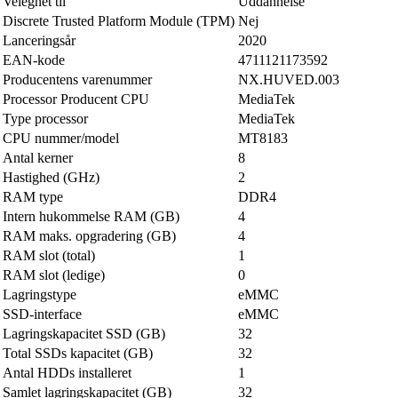
Velegnet til
Uddannelse
Discrete Trusted Platform Module (TPM)
Nej
Lanceringsår
2020
EAN-kode
4711121173592
Producentens varenummer
NX.HUVED.003
Processor Producent CPU
MediaTek
Type processor
MediaTek
CPU nummer/model
MT8183
Antal kerner
8
Hastighed (GHz)
2
RAM type
DDR4
Intern hukommelse RAM (GB)
4
RAM maks. opgradering (GB)
4
RAM slot (total)
1
RAM slot (ledige)
0
Lagringstype
eMMC
SSD-interface
eMMC
Lagringskapacitet SSD (GB)
32
Total SSDs kapacitet (GB)
32
Antal HDDs installeret
1
Samlet lagringskapacitet (GB)
32