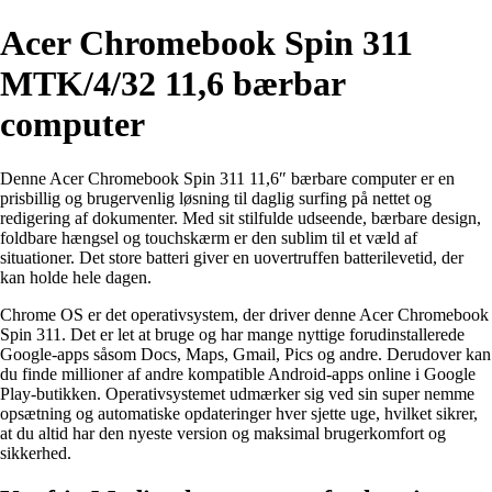
Acer Chromebook Spin 311
MTK/4/32 11,6 bærbar
computer
Denne Acer Chromebook Spin 311 11,6″ bærbare computer er en
prisbillig og brugervenlig løsning til daglig surfing på nettet og
redigering af dokumenter. Med sit stilfulde udseende, bærbare design,
foldbare hængsel og touchskærm er den sublim til et væld af
situationer. Det store batteri giver en uovertruffen batterilevetid, der
kan holde hele dagen.
Chrome OS er det operativsystem, der driver denne Acer Chromebook
Spin 311. Det er let at bruge og har mange nyttige forudinstallerede
Google-apps såsom Docs, Maps, Gmail, Pics og andre. Derudover kan
du finde millioner af andre kompatible Android-apps online i Google
Play-butikken. Operativsystemet udmærker sig ved sin super nemme
opsætning og automatiske opdateringer hver sjette uge, hvilket sikrer,
at du altid har den nyeste version og maksimal brugerkomfort og
sikkerhed.