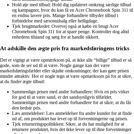
Hold øje med tilbud: Hold dig opdateret omkring særlige tilbud
og kampagner, hvor du kan få en Acer Chromebook Spin 311 til
en endnu lavere pris. Mange forhandlere tilbyder tilbud i
forbindelse med sæsonudsalg eller helligdage.
Tjek brugtmarkedet: Overvej også at købe en brugt Acer
Chromebook Spin 311 for at spare penge. Kontroller dog altid
enhedens tilstand og sørg for at handle sikkert.
At adskille den ægte pris fra markedsføringens tricks
Det er vigtigt at være opmærksom på, at ikke alle “billige” tilbud er så
gode, som de ser ud til at være. Nogle gange kan der være
markedsføringsfælder eller skjulte omkostninger, der kan gøre prisen
mindre attraktiv. Her er nogle tegn at være opmærksom på for at sikre,
at du finder ægte tilbud:
Sammenlign prisen med andre forhandlere: Hvis en pris virker
for god til at være sand, er det sandsynligvis tilfældet.
Sammenlign prisen med andre forhandlere for at sikre, at du får
den bedste pris.
Læs anmeldelser: Læs anmeldelser fra andre kunder for at finde
ud af, om produktet har levet op til forventningerne og prisen.
Tjek returneringspolitikken: Sikre, at du har mulighed for at
returnere produktet, hvis det ikke lever op til dine forventninger