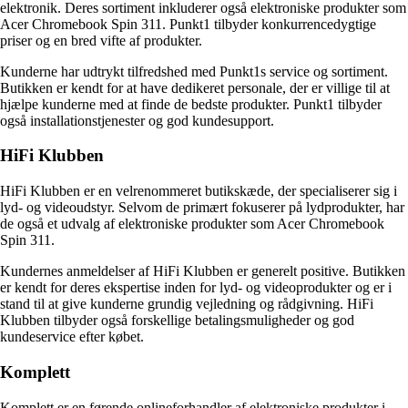
elektronik. Deres sortiment inkluderer også elektroniske produkter som
Acer Chromebook Spin 311. Punkt1 tilbyder konkurrencedygtige
priser og en bred vifte af produkter.
Kunderne har udtrykt tilfredshed med Punkt1s service og sortiment.
Butikken er kendt for at have dedikeret personale, der er villige til at
hjælpe kunderne med at finde de bedste produkter. Punkt1 tilbyder
også installationstjenester og god kundesupport.
HiFi Klubben
HiFi Klubben er en velrenommeret butikskæde, der specialiserer sig i
lyd- og videoudstyr. Selvom de primært fokuserer på lydprodukter, har
de også et udvalg af elektroniske produkter som Acer Chromebook
Spin 311.
Kundernes anmeldelser af HiFi Klubben er generelt positive. Butikken
er kendt for deres ekspertise inden for lyd- og videoprodukter og er i
stand til at give kunderne grundig vejledning og rådgivning. HiFi
Klubben tilbyder også forskellige betalingsmuligheder og god
kundeservice efter købet.
Komplett
Komplett er en førende onlineforhandler af elektroniske produkter i