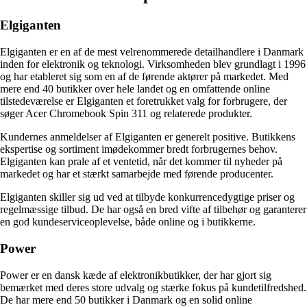
Elgiganten
Elgiganten er en af de mest velrenommerede detailhandlere i Danmark
inden for elektronik og teknologi. Virksomheden blev grundlagt i 1996
og har etableret sig som en af de førende aktører på markedet. Med
mere end 40 butikker over hele landet og en omfattende online
tilstedeværelse er Elgiganten et foretrukket valg for forbrugere, der
søger Acer Chromebook Spin 311 og relaterede produkter.
Kundernes anmeldelser af Elgiganten er generelt positive. Butikkens
ekspertise og sortiment imødekommer bredt forbrugernes behov.
Elgiganten kan prale af et ventetid, når det kommer til nyheder på
markedet og har et stærkt samarbejde med førende producenter.
Elgiganten skiller sig ud ved at tilbyde konkurrencedygtige priser og
regelmæssige tilbud. De har også en bred vifte af tilbehør og garanterer
en god kundeserviceoplevelse, både online og i butikkerne.
Power
Power er en dansk kæde af elektronikbutikker, der har gjort sig
bemærket med deres store udvalg og stærke fokus på kundetilfredshed.
De har mere end 50 butikker i Danmark og en solid online