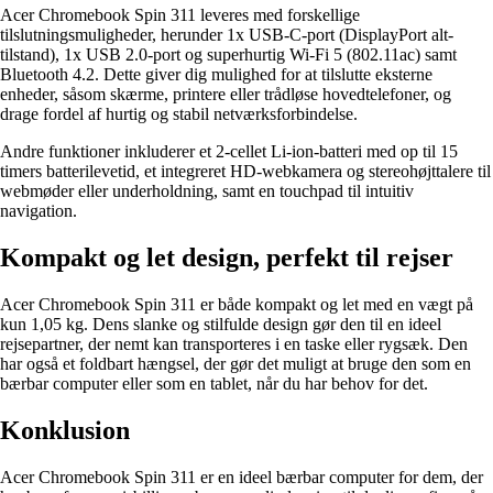
Acer Chromebook Spin 311 leveres med forskellige
tilslutningsmuligheder, herunder 1x USB-C-port (DisplayPort alt-
tilstand), 1x USB 2.0-port og superhurtig Wi-Fi 5 (802.11ac) samt
Bluetooth 4.2. Dette giver dig mulighed for at tilslutte eksterne
enheder, såsom skærme, printere eller trådløse hovedtelefoner, og
drage fordel af hurtig og stabil netværksforbindelse.
Andre funktioner inkluderer et 2-cellet Li-ion-batteri med op til 15
timers batterilevetid, et integreret HD-webkamera og stereohøjttalere til
webmøder eller underholdning, samt en touchpad til intuitiv
navigation.
Kompakt og let design, perfekt til rejser
Acer Chromebook Spin 311 er både kompakt og let med en vægt på
kun 1,05 kg. Dens slanke og stilfulde design gør den til en ideel
rejsepartner, der nemt kan transporteres i en taske eller rygsæk. Den
har også et foldbart hængsel, der gør det muligt at bruge den som en
bærbar computer eller som en tablet, når du har behov for det.
Konklusion
Acer Chromebook Spin 311 er en ideel bærbar computer for dem, der