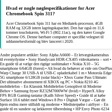
Hvad er nogle nøglespecifikationer for Acer
Chromebook Spin 311?
Acer Chromebook Spin 311 har en Mediatek-processor, 4GB
RAM og 32GB intern lagringskapacitet. Den har også en 11,6
tommer touchskærm, Wi-Fi 5 (802.11ac), og den kører Google
Chrome OS. Denne bærbare computer er specifikt velegnet til
uddannelsesformål og blev lanceret i 2020.
Andre populære artikler:
Sony Alpha A6600 – Et letvægtskamerahus
til eventyrlystne
•
Sony Handycam HDR-CX405 videokamera – sort
•
En guide til at vælge den rigtige sushimaker
•
Nokia X10 – 5G
smartphone 6/64GB (forest)
•
Alt hvad du behøver at vide om OnePlus
Warp Charge 30 USB-A til USB-C opladerkabel 1 m
•
Motorola Edge
5G smartphone 6/128GB (solar black)
•
Xbox Game Pass Ultimate:
Det ultimative abonnement til XBOX og PC
•
Nokia 8210 4G
mobiltelefon – En Klassisk Mobiltelefon Genoplivet til Moderne
Behov
•
Samsung fryser RZ32M7000WW (hvid)
•
HyperX Alloy
FPS RGB Gaming-tastatur (Kailh Silver Speed)
•
Guide til at købe
Surface 10.6 tablet med Windows 8 Pro
•
Digitalt Vægur – Gør dit
hjem endnu mere stilfuldt og moderne
•
Medisterpølse i airfryer – En
guide til en sundere og lækkerere tilberedning
•
HP Envy Photo 6234