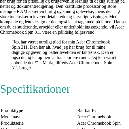
har brug for en prisbillig og brugervenlig løsning til daglig surfing på
nettet og dokumentredigering. Den kraftfulde processor og store
mængde RAM sikrer en hurtig og smidig oplevelse, mens den 11,6″
store touchskærm leverer detaljerede og farverige visninger. Med sit
kompakte og lette design er den også let at tage med på farten. Uanset
om du er studerende, arbejder eller underholdningssøgende, vil Acer
Chromebook Spin 311 være en pålidelig følgesvend.
“Jeg har været utroligt glad for min Acer Chromebook
Spin 311. Den har alt, hvad jeg har brug for til mine
daglige opgaver, og batterilevetiden er fantastisk. Den er
også dejlig let og nem at transportere rundt. Jeg kan varmt
anbefale den!” – Maria, tilfreds Acer Chromebook Spin
311 bruger
Specifikationer
Produkttype
Bærbar PC
Modelnavn
Acer Chromebook
Produktserie
Acer Chromebook Spin