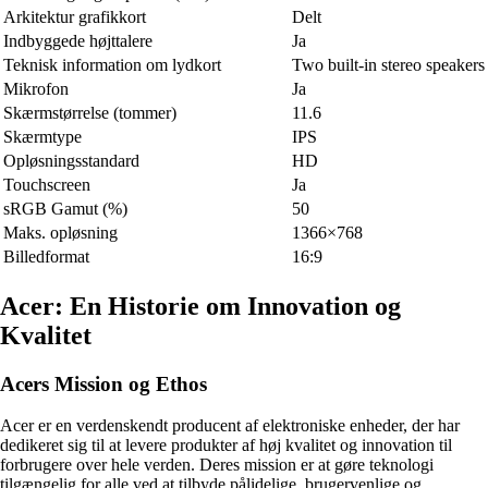
Arkitektur grafikkort
Delt
Indbyggede højttalere
Ja
Teknisk information om lydkort
Two built-in stereo speakers
Mikrofon
Ja
Skærmstørrelse (tommer)
11.6
Skærmtype
IPS
Opløsningsstandard
HD
Touchscreen
Ja
sRGB Gamut (%)
50
Maks. opløsning
1366×768
Billedformat
16:9
Acer: En Historie om Innovation og
Kvalitet
Acers Mission og Ethos
Acer er en verdenskendt producent af elektroniske enheder, der har
dedikeret sig til at levere produkter af høj kvalitet og innovation til
forbrugere over hele verden. Deres mission er at gøre teknologi
tilgængelig for alle ved at tilbyde pålidelige, brugervenlige og