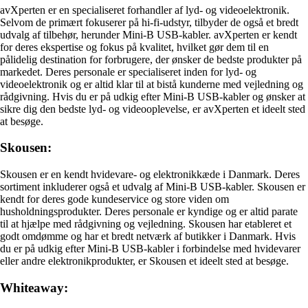
avXperten er en specialiseret forhandler af lyd- og videoelektronik.
Selvom de primært fokuserer på hi-fi-udstyr, tilbyder de også et bredt
udvalg af tilbehør, herunder Mini-B USB-kabler. avXperten er kendt
for deres ekspertise og fokus på kvalitet, hvilket gør dem til en
pålidelig destination for forbrugere, der ønsker de bedste produkter på
markedet. Deres personale er specialiseret inden for lyd- og
videoelektronik og er altid klar til at bistå kunderne med vejledning og
rådgivning. Hvis du er på udkig efter Mini-B USB-kabler og ønsker at
sikre dig den bedste lyd- og videooplevelse, er avXperten et ideelt sted
at besøge.
Skousen:
Skousen er en kendt hvidevare- og elektronikkæde i Danmark. Deres
sortiment inkluderer også et udvalg af Mini-B USB-kabler. Skousen er
kendt for deres gode kundeservice og store viden om
husholdningsprodukter. Deres personale er kyndige og er altid parate
til at hjælpe med rådgivning og vejledning. Skousen har etableret et
godt omdømme og har et bredt netværk af butikker i Danmark. Hvis
du er på udkig efter Mini-B USB-kabler i forbindelse med hvidevarer
eller andre elektronikprodukter, er Skousen et ideelt sted at besøge.
Whiteaway: