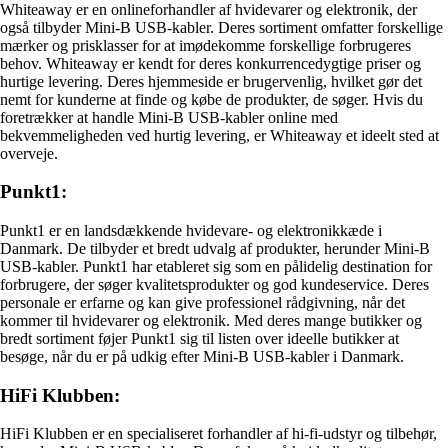
Whiteaway er en onlineforhandler af hvidevarer og elektronik, der
også tilbyder Mini-B USB-kabler. Deres sortiment omfatter forskellige
mærker og prisklasser for at imødekomme forskellige forbrugeres
behov. Whiteaway er kendt for deres konkurrencedygtige priser og
hurtige levering. Deres hjemmeside er brugervenlig, hvilket gør det
nemt for kunderne at finde og købe de produkter, de søger. Hvis du
foretrækker at handle Mini-B USB-kabler online med
bekvemmeligheden ved hurtig levering, er Whiteaway et ideelt sted at
overveje.
Punkt1:
Punkt1 er en landsdækkende hvidevare- og elektronikkæde i
Danmark. De tilbyder et bredt udvalg af produkter, herunder Mini-B
USB-kabler. Punkt1 har etableret sig som en pålidelig destination for
forbrugere, der søger kvalitetsprodukter og god kundeservice. Deres
personale er erfarne og kan give professionel rådgivning, når det
kommer til hvidevarer og elektronik. Med deres mange butikker og
bredt sortiment føjer Punkt1 sig til listen over ideelle butikker at
besøge, når du er på udkig efter Mini-B USB-kabler i Danmark.
HiFi Klubben:
HiFi Klubben er en specialiseret forhandler af hi-fi-udstyr og tilbehør,