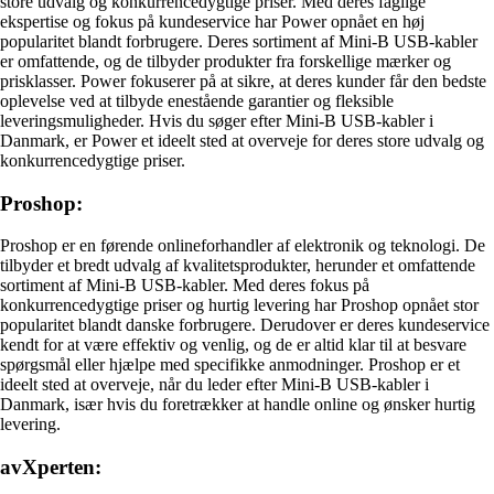
store udvalg og konkurrencedygtige priser. Med deres faglige
ekspertise og fokus på kundeservice har Power opnået en høj
popularitet blandt forbrugere. Deres sortiment af Mini-B USB-kabler
er omfattende, og de tilbyder produkter fra forskellige mærker og
prisklasser. Power fokuserer på at sikre, at deres kunder får den bedste
oplevelse ved at tilbyde enestående garantier og fleksible
leveringsmuligheder. Hvis du søger efter Mini-B USB-kabler i
Danmark, er Power et ideelt sted at overveje for deres store udvalg og
konkurrencedygtige priser.
Proshop:
Proshop er en førende onlineforhandler af elektronik og teknologi. De
tilbyder et bredt udvalg af kvalitetsprodukter, herunder et omfattende
sortiment af Mini-B USB-kabler. Med deres fokus på
konkurrencedygtige priser og hurtig levering har Proshop opnået stor
popularitet blandt danske forbrugere. Derudover er deres kundeservice
kendt for at være effektiv og venlig, og de er altid klar til at besvare
spørgsmål eller hjælpe med specifikke anmodninger. Proshop er et
ideelt sted at overveje, når du leder efter Mini-B USB-kabler i
Danmark, især hvis du foretrækker at handle online og ønsker hurtig
levering.
avXperten: