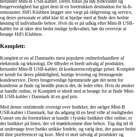
herunder Mini-B USB-kabler. Deres fokus på høj lydkvalitet og
brugervenlighed har gjort dem til en foretrukken destination for hi-fi-
entusiaster. HiFi Klubben lægger stor vægt på rådgivning og service,
og deres personale er altid klar til at hjælpe med at finde den bedste
løsning til individuelle behov. Hvis du er på udkig efter Mini-B USB-
kabler for at sikre den bedst mulige lydkvalitet, bør du overveje at
besøge HiFi Klubben.
Komplett:
Komplett er en af Danmarks mest populære onlineforhandlere af
elektronik og teknologi. De tilbyder et bredt udvalg af produkter,
herunder Mini-B USB-kabler, til konkurrencedygtige priser. Komplett
er kendt for deres pålidelighed, hurtige levering og fremragende
kundeservice. Deres brugervenlige hjemmeside gør det nemt for
kunderne at finde og bestille præcis det, de leder efter. Hvis du ønsker
at handle online, er Komplett et ideelt sted at besøge for at finde Mini-
B USB-kabler i Danmark til en god pris.
Med denne omfattende oversigt over butikker, der sælger Mini-B
USB-kabler i Danmark, har du adgang til en bred vifte af muligheder.
Uanset om du foretrækker at handle i fysiske butikker eller online, er
der butikker på listen, der vil imødekomme dine behov. Tag dig tid til
at undersøge hver butiks unikke fordele, og vælg den, der passer bedst
til dine præferencer og krav. Med et stort udvalg af produkter og