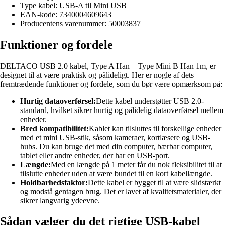
Type kabel: USB-A til Mini USB
EAN-kode: 7340004609643
Producentens varenummer: 50003837
Funktioner og fordele
DELTACO USB 2.0 kabel, Type A Han – Type Mini B Han 1m, er
designet til at være praktisk og pålideligt. Her er nogle af dets
fremtrædende funktioner og fordele, som du bør være opmærksom på:
Hurtig dataoverførsel:
Dette kabel understøtter USB 2.0-
standard, hvilket sikrer hurtig og pålidelig dataoverførsel mellem
enheder.
Bred kompatibilitet:
Kablet kan tilsluttes til forskellige enheder
med et mini USB-stik, såsom kameraer, kortlæsere og USB-
hubs. Du kan bruge det med din computer, bærbar computer,
tablet eller andre enheder, der har en USB-port.
Længde:
Med en længde på 1 meter får du nok fleksibilitet til at
tilslutte enheder uden at være bundet til en kort kabellængde.
Holdbarhedsfaktor:
Dette kabel er bygget til at være slidstærkt
og modstå gentagen brug. Det er lavet af kvalitetsmaterialer, der
sikrer langvarig ydeevne.
Sådan vælger du det rigtige USB-kabel