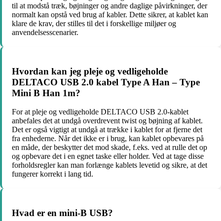
til at modstå træk, bøjninger og andre daglige påvirkninger, der
normalt kan opstå ved brug af kabler. Dette sikrer, at kablet kan
klare de krav, der stilles til det i forskellige miljøer og
anvendelsesscenarier.
Hvordan kan jeg pleje og vedligeholde
DELTACO USB 2.0 kabel Type A Han – Type
Mini B Han 1m?
For at pleje og vedligeholde DELTACO USB 2.0-kablet
anbefales det at undgå overdrevent twist og bøjning af kablet.
Det er også vigtigt at undgå at trække i kablet for at fjerne det
fra enhederne. Når det ikke er i brug, kan kablet opbevares på
en måde, der beskytter det mod skade, f.eks. ved at rulle det op
og opbevare det i en egnet taske eller holder. Ved at tage disse
forholdsregler kan man forlænge kablets levetid og sikre, at det
fungerer korrekt i lang tid.
Hvad er en mini-B USB?