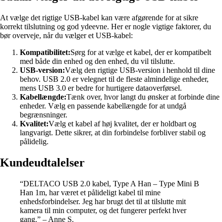
At vælge det rigtige USB-kabel kan være afgørende for at sikre
korrekt tilslutning og god ydeevne. Her er nogle vigtige faktorer, du
bør overveje, når du vælger et USB-kabel:
Kompatibilitet:
Sørg for at vælge et kabel, der er kompatibelt
med både din enhed og den enhed, du vil tilslutte.
USB-version:
Vælg den rigtige USB-version i henhold til dine
behov. USB 2.0 er velegnet til de fleste almindelige enheder,
mens USB 3.0 er bedre for hurtigere dataoverførsel.
Kabellængde:
Tænk over, hvor langt du ønsker at forbinde dine
enheder. Vælg en passende kabellængde for at undgå
begrænsninger.
Kvalitet:
Vælg et kabel af høj kvalitet, der er holdbart og
langvarigt. Dette sikrer, at din forbindelse forbliver stabil og
pålidelig.
Kundeudtalelser
“DELTACO USB 2.0 kabel, Type A Han – Type Mini B
Han 1m, har været et pålideligt kabel til mine
enhedsforbindelser. Jeg har brugt det til at tilslutte mit
kamera til min computer, og det fungerer perfekt hver
gang.” – Anne S.