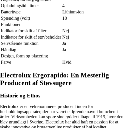
Opladningstid i timer
4
Batteritype
Lithium-ion
Spænding (volt)
18
Funktioner
Indikator for skift af filter
Nej
Indikator for skift af støvbeholder
Nej
Selvstående funktion
Ja
Håndtag
Ja
Design, form og placering
Farve
Hvid
Electrolux Ergorapido: En Mesterlig
Producent af Støvsugere
Historie og Ethos
Electrolux er en velrenommeret producent inden for
husholdningsapparater, der har været et førende navn i branchen i
årtier. Virksomheden kan spore sine rødder tilbage til 1919, hvor den
blev grundlagt i Sverige. Electrolux har altid haft en passion for at
skabe innovative og brugervenlige produkter af høj kvalitet.