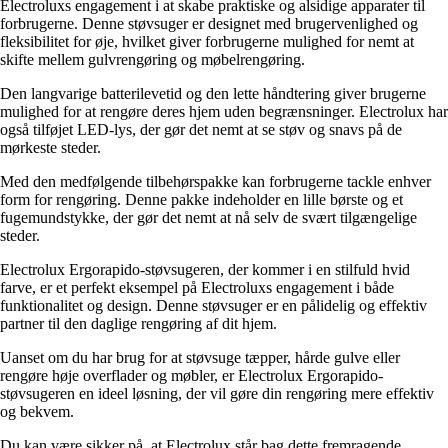
Electroluxs engagement i at skabe praktiske og alsidige apparater til
forbrugerne. Denne støvsuger er designet med brugervenlighed og
fleksibilitet for øje, hvilket giver forbrugerne mulighed for nemt at
skifte mellem gulvrengøring og møbelrengøring.
Den langvarige batterilevetid og den lette håndtering giver brugerne
mulighed for at rengøre deres hjem uden begrænsninger. Electrolux har
også tilføjet LED-lys, der gør det nemt at se støv og snavs på de
mørkeste steder.
Med den medfølgende tilbehørspakke kan forbrugerne tackle enhver
form for rengøring. Denne pakke indeholder en lille børste og et
fugemundstykke, der gør det nemt at nå selv de svært tilgængelige
steder.
Electrolux Ergorapido-støvsugeren, der kommer i en stilfuld hvid
farve, er et perfekt eksempel på Electroluxs engagement i både
funktionalitet og design. Denne støvsuger er en pålidelig og effektiv
partner til den daglige rengøring af dit hjem.
Uanset om du har brug for at støvsuge tæpper, hårde gulve eller
rengøre høje overflader og møbler, er Electrolux Ergorapido-
støvsugeren en ideel løsning, der vil gøre din rengøring mere effektiv
og bekvem.
Du kan være sikker på, at Electrolux står bag dette fremragende