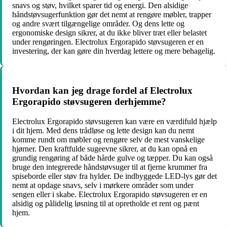
snavs og støv, hvilket sparer tid og energi. Den alsidige
håndstøvsugerfunktion gør det nemt at rengøre møbler, trapper
og andre svært tilgængelige områder. Og dens lette og
ergonomiske design sikrer, at du ikke bliver træt eller belastet
under rengøringen. Electrolux Ergorapido støvsugeren er en
investering, der kan gøre din hverdag lettere og mere behagelig.
Hvordan kan jeg drage fordel af Electrolux
Ergorapido støvsugeren derhjemme?
Electrolux Ergorapido støvsugeren kan være en værdifuld hjælp
i dit hjem. Med dens trådløse og lette design kan du nemt
komme rundt om møbler og rengøre selv de mest vanskelige
hjørner. Den kraftfulde sugeevne sikrer, at du kan opnå en
grundig rengøring af både hårde gulve og tæpper. Du kan også
bruge den integrerede håndstøvsuger til at fjerne krummer fra
spiseborde eller støv fra hylder. De indbyggede LED-lys gør det
nemt at opdage snavs, selv i mørkere områder som under
sengen eller i skabe. Electrolux Ergorapido støvsugeren er en
alsidig og pålidelig løsning til at opretholde et rent og pænt
hjem.