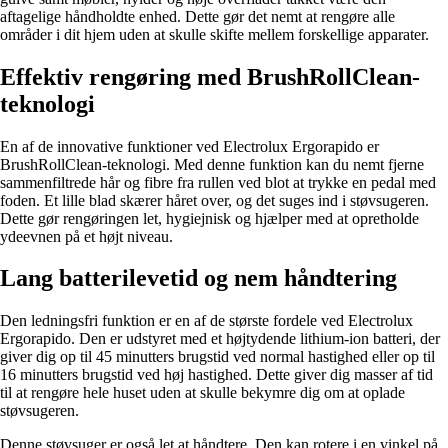
aftagelige håndholdte enhed. Dette gør det nemt at rengøre alle
områder i dit hjem uden at skulle skifte mellem forskellige apparater.
Effektiv rengøring med BrushRollClean-
teknologi
En af de innovative funktioner ved Electrolux Ergorapido er
BrushRollClean-teknologi. Med denne funktion kan du nemt fjerne
sammenfiltrede hår og fibre fra rullen ved blot at trykke en pedal med
foden. Et lille blad skærer håret over, og det suges ind i støvsugeren.
Dette gør rengøringen let, hygiejnisk og hjælper med at opretholde
ydeevnen på et højt niveau.
Lang batterilevetid og nem håndtering
Den ledningsfri funktion er en af de største fordele ved Electrolux
Ergorapido. Den er udstyret med et højtydende lithium-ion batteri, der
giver dig op til 45 minutters brugstid ved normal hastighed eller op til
16 minutters brugstid ved høj hastighed. Dette giver dig masser af tid
til at rengøre hele huset uden at skulle bekymre dig om at oplade
støvsugeren.
Denne støvsuger er også let at håndtere. Den kan rotere i en vinkel på