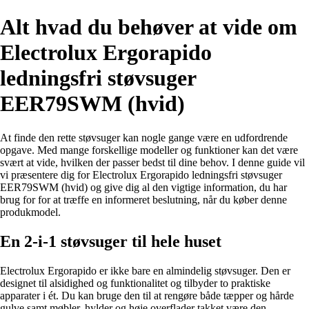
Alt hvad du behøver at vide om
Electrolux Ergorapido
ledningsfri støvsuger
EER79SWM (hvid)
At finde den rette støvsuger kan nogle gange være en udfordrende
opgave. Med mange forskellige modeller og funktioner kan det være
svært at vide, hvilken der passer bedst til dine behov. I denne guide vil
vi præsentere dig for Electrolux Ergorapido ledningsfri støvsuger
EER79SWM (hvid) og give dig al den vigtige information, du har
brug for for at træffe en informeret beslutning, når du køber denne
produkmodel.
En 2-i-1 støvsuger til hele huset
Electrolux Ergorapido er ikke bare en almindelig støvsuger. Den er
designet til alsidighed og funktionalitet og tilbyder to praktiske
apparater i ét. Du kan bruge den til at rengøre både tæpper og hårde
gulve samt møbler, hylder og høje overflader takket være den