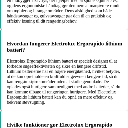
en indbygget LED-lys, der hjælper med at spotte skjult snavs,
og dens ergonomiske håndtag gør den nem at manøvrere rundt
om møbler og i trange områder. Dens alsidighed som både
håndstøvsuger og gulvstøvsuger gør den til en praktisk og
effektiv løsning til dit rengøringsbehov.
Hvordan fungerer Electrolux Ergorapido lithium
batteri?
Electrolux Ergorapido lithium batteri er specielt designet til at
forbedre sugeeffektiviteten og sikre en længere driftstid.
Lithium batterierne har en højere energitæthed, hvilket betyder,
at de kan opretholde en kraftfuld sugeevne i længere tid, så du
kan rengøre større områder uden at skulle genoplade. De
oplades også hurtigere sammenlignet med andre batterier, så du
kan komme tilbage til rengøringen hurtigere. Med Electrolux
Ergorapido lithium batteri kan du opnå en mere effektiv og
bekvem støvsugning.
Hvilke funktioner gør Electrolux Ergorapido