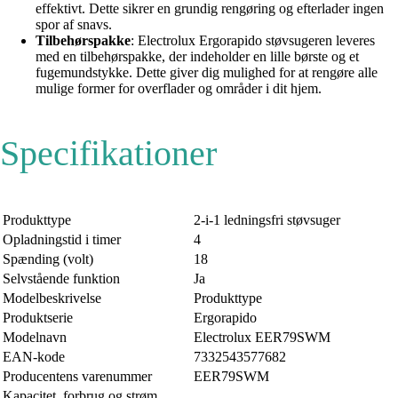
effektivt. Dette sikrer en grundig rengøring og efterlader ingen
spor af snavs.
Tilbehørspakke
: Electrolux Ergorapido støvsugeren leveres
med en tilbehørspakke, der indeholder en lille børste og et
fugemundstykke. Dette giver dig mulighed for at rengøre alle
mulige former for overflader og områder i dit hjem.
Specifikationer
Produkttype
2-i-1 ledningsfri støvsuger
Opladningstid i timer
4
Spænding (volt)
18
Selvstående funktion
Ja
Modelbeskrivelse
Produkttype
Produktserie
Ergorapido
Modelnavn
Electrolux EER79SWM
EAN-kode
7332543577682
Producentens varenummer
EER79SWM
Kapacitet, forbrug og strøm