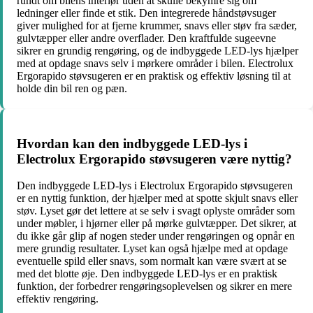
rundt om bilens interiør uden at skulle bekymre sig om
ledninger eller finde et stik. Den integrerede håndstøvsuger
giver mulighed for at fjerne krummer, snavs eller støv fra sæder,
gulvtæpper eller andre overflader. Den kraftfulde sugeevne
sikrer en grundig rengøring, og de indbyggede LED-lys hjælper
med at opdage snavs selv i mørkere områder i bilen. Electrolux
Ergorapido støvsugeren er en praktisk og effektiv løsning til at
holde din bil ren og pæn.
Hvordan kan den indbyggede LED-lys i
Electrolux Ergorapido støvsugeren være nyttig?
Den indbyggede LED-lys i Electrolux Ergorapido støvsugeren
er en nyttig funktion, der hjælper med at spotte skjult snavs eller
støv. Lyset gør det lettere at se selv i svagt oplyste områder som
under møbler, i hjørner eller på mørke gulvtæpper. Det sikrer, at
du ikke går glip af nogen steder under rengøringen og opnår en
mere grundig resultater. Lyset kan også hjælpe med at opdage
eventuelle spild eller snavs, som normalt kan være svært at se
med det blotte øje. Den indbyggede LED-lys er en praktisk
funktion, der forbedrer rengøringsoplevelsen og sikrer en mere
effektiv rengøring.