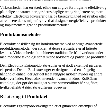
Virksomheden har en stærk ethos om at give forbrugerne effektive og
pålidelige apparater, der gør deres daglige rengøring lettere og mere
effektiv. Electrolux fokuserer også på bæredygtighed og stræber efter
at reducere deres miljøaftryk ved at designe energieffektive produkter
og implementere grønne produktionsmetoder.
Produktionsmetoder
Electrolux adskiller sig fra konkurrenterne ved at bruge avancerede
produktionsmetoder, der sikrer, at deres støvsugere er af højeste
kvalitet. Virksomheden kombinerer traditionelle håndværksmetoder
med moderne teknologi for at skabe holdbare og pålidelige produkter.
Den Electrolux Ergorapido-støvsuger er et godt eksempel på deres
ekspertise. Denne 2-i-1 støvsuger er designet med en aftagelig
håndholdt enhed, der gør det let at rengøre møbler, hylder og andre
høje overflader. Electrolux anvender avanceret BrushRollClean-
teknologi, der gør det muligt at skære sammenfiltret hår og fibre,
hvilket effektivt øger støvsugerens ydeevne.
Relatering til Produktet
Electrolux Ergorapido-støvsugeren er et glimrende eksempel på