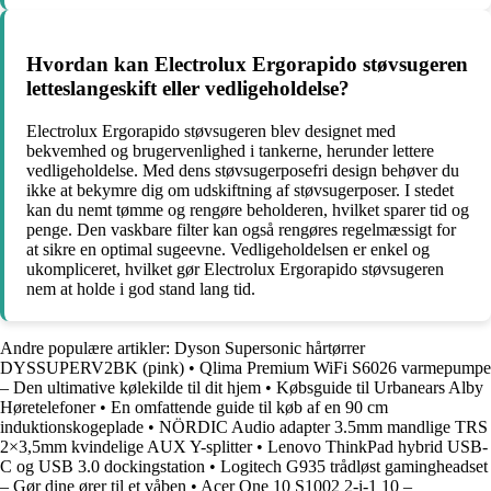
Hvordan kan Electrolux Ergorapido støvsugeren
letteslangeskift eller vedligeholdelse?
Electrolux Ergorapido støvsugeren blev designet med
bekvemhed og brugervenlighed i tankerne, herunder lettere
vedligeholdelse. Med dens støvsugerposefri design behøver du
ikke at bekymre dig om udskiftning af støvsugerposer. I stedet
kan du nemt tømme og rengøre beholderen, hvilket sparer tid og
penge. Den vaskbare filter kan også rengøres regelmæssigt for
at sikre en optimal sugeevne. Vedligeholdelsen er enkel og
ukompliceret, hvilket gør Electrolux Ergorapido støvsugeren
nem at holde i god stand lang tid.
Andre populære artikler:
Dyson Supersonic hårtørrer
DYSSUPERV2BK (pink)
•
Qlima Premium WiFi S6026 varmepumpe
– Den ultimative kølekilde til dit hjem
•
Købsguide til Urbanears Alby
Høretelefoner
•
En omfattende guide til køb af en 90 cm
induktionskogeplade
•
NÖRDIC Audio adapter 3.5mm mandlige TRS
2×3,5mm kvindelige AUX Y-splitter
•
Lenovo ThinkPad hybrid USB-
C og USB 3.0 dockingstation
•
Logitech G935 trådløst gamingheadset
– Gør dine ører til et våben
•
Acer One 10 S1002 2-i-1 10 –