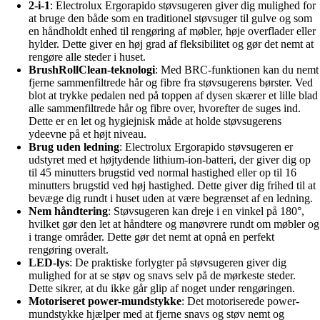
2-i-1
: Electrolux Ergorapido støvsugeren giver dig mulighed for
at bruge den både som en traditionel støvsuger til gulve og som
en håndholdt enhed til rengøring af møbler, høje overflader eller
hylder. Dette giver en høj grad af fleksibilitet og gør det nemt at
rengøre alle steder i huset.
BrushRollClean-teknologi
: Med BRC-funktionen kan du nemt
fjerne sammenfiltrede hår og fibre fra støvsugerens børster. Ved
blot at trykke pedalen ned på toppen af dysen skærer et lille blad
alle sammenfiltrede hår og fibre over, hvorefter de suges ind.
Dette er en let og hygiejnisk måde at holde støvsugerens
ydeevne på et højt niveau.
Brug uden ledning
: Electrolux Ergorapido støvsugeren er
udstyret med et højtydende lithium-ion-batteri, der giver dig op
til 45 minutters brugstid ved normal hastighed eller op til 16
minutters brugstid ved høj hastighed. Dette giver dig frihed til at
bevæge dig rundt i huset uden at være begrænset af en ledning.
Nem håndtering
: Støvsugeren kan dreje i en vinkel på 180°,
hvilket gør den let at håndtere og manøvrere rundt om møbler og
i trange områder. Dette gør det nemt at opnå en perfekt
rengøring overalt.
LED-lys
: De praktiske forlygter på støvsugeren giver dig
mulighed for at se støv og snavs selv på de mørkeste steder.
Dette sikrer, at du ikke går glip af noget under rengøringen.
Motoriseret power-mundstykke
: Det motoriserede power-
mundstykke hjælper med at fjerne snavs og støv nemt og