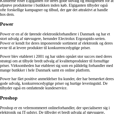
Kunderne roser Elgiganten for deres gode udvalg og muligheden for at
afprøve produkterne i butikken inden køb. Elgiganten tilbyder også
ofte forskellige kampagner og tilbud, der gør det attraktivt at handle
hos dem.
Power
Power er en af ​​de førende elektronikforhandlere i Danmark og har et
stort udvalg af støvsugere, herunder Electrolux Ergorapido-serien.
Power er kendt for deres imponerende sortiment af elektronik og deres
evne til at levere produkter til konkurrencedygtige priser.
Power blev etableret i 2001 og har siden opnået stor succes med deres
strategi om at tilbyde bredt udvalg af kvalitetsprodukter til fornuftige
priser. Virksomheden har etableret sig som en pålidelig forhandler med
mange butikker i hele Danmark samt en online platform.
Power har fået positive anmeldelser fra kunder, der har bemærket deres
gode udvalg, konkurrencedygtige priser og hurtige leveringstid. De
tilbyder også en omfattende kundeservice.
Proshop
Proshop er en velrenommeret onlineforhandler, der specialiserer sig i
elektronik og IT-udstyr. De tilbyder et bredt udvalg af støvsugere,