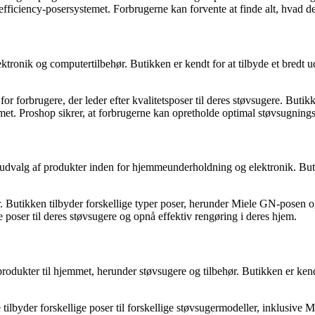
iency-posersystemet. Forbrugerne kan forvente at finde alt, hvad de ha
ktronik og computertilbehør. Butikken er kendt for at tilbyde et bredt u
r forbrugere, der leder efter kvalitetsposer til deres støvsugere. Butik
 Proshop sikrer, at forbrugerne kan opretholde optimal støvsugningsef
t udvalg af produkter inden for hjemmeunderholdning og elektronik. Butik
r. Butikken tilbyder forskellige typer poser, herunder Miele GN-posen o
 poser til deres støvsugere og opnå effektiv rengøring i deres hjem.
ukter til hjemmet, herunder støvsugere og tilbehør. Butikken er kendt f
e tilbyder forskellige poser til forskellige støvsugermodeller, inklusiv