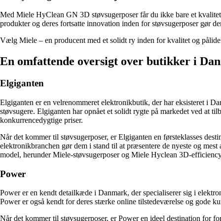
Med Miele HyClean GN 3D støvsugerposer får du ikke bare et kvalitetspr
produkter og deres fortsatte innovation inden for støvsugerposer gør dem
Vælg Miele – en producent med et solidt ry inden for kvalitet og påli
En omfattende oversigt over butikker i Danm
Elgiganten
Elgiganten er en velrenommeret elektronikbutik, der har eksisteret i D
støvsugere. Elgiganten har opnået et solidt rygte på markedet ved at 
konkurrencedygtige priser.
Når det kommer til støvsugerposer, er Elgiganten en førsteklasses destin
elektronikbranchen gør dem i stand til at præsentere de nyeste og mest
model, herunder Miele-støvsugerposer og Miele Hyclean 3D-efficiency
Power
Power er en kendt detailkæde i Danmark, der specialiserer sig i elektro
Power er også kendt for deres stærke online tilstedeværelse og gode ku
Når det kommer til støvsugerposer, er Power en ideel destination for fo