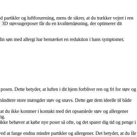
artikler og luftforurening, mens de sikrer, at du trækker vejret i ren
 støvsugerposer får du en kvalitetsløsning, der optimerer dit
 Min søn med allergi har bemærket en reduktion i hans symptomer,
sen. Dette betyder, at luften i dit hjem forbliver ren og fri for støv og
ndtere store mængder støv og snavs. Dette gør dem ideelle til både
r, at du ikke kommer i kontakt med det opsamlede støv og allergener
ig.
kke behøver at købe nye poser så ofte, og det sparer dig tid og penge i
ved at fange endnu mindre partikler og allergener. Det betyder, at du får