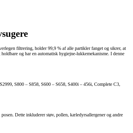
vsugere
gen filtrering, holder 99,9 % af alle partikler fanget og sikrer, at
elt holdbare og har en automatisk hygiejne-lukkemekanisme. I denne
 S2999, S800 – S858, S600 – S658, S400i – 456i, Complete C3,
i posen. Dette inkluderer støv, pollen, kæledyrsallergener og andre