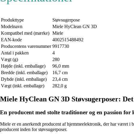
Produkttype
Støvsugerpose
Modelnavn
Miele HyClean GN 3D
Kompatibel med (mærke)
Miele
EAN-kode
4002515488492
Producentens varenummer
9917730
Antal i pakken
4
Vægt (g)
280
Højde (inkl. emballage)
96,0 mm
Bredde (inkl. emballage)
16,7 cm
Dybde (inkl. emballage)
23,4 cm
Vægt (inkl. emballage)
282,0 g
Miele HyClean GN 3D Støvsugerposer: Det ul
En producent med stolte traditioner og en passion for k
Miele er en anerkendt producent af hjemmeelektronik, der har været i 
producent inden for støvsugerposer.