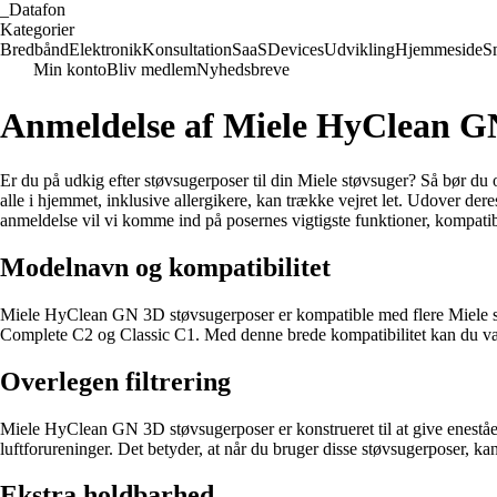
_
Datafon
Kategorier
Bredbånd
Elektronik
Konsultation
SaaS
Devices
Udvikling
Hjemmeside
S
Min konto
Bliv medlem
Nyhedsbreve
Anmeldelse af Miele HyClean GN 
Er du på udkig efter støvsugerposer til din Miele støvsuger? Så bør du 
alle i hjemmet, inklusive allergikere, kan trække vejret let. Udover 
anmeldelse vil vi komme ind på posernes vigtigste funktioner, kompatibi
Modelnavn og kompatibilitet
Miele HyClean GN 3D støvsugerposer er kompatible med flere Miele 
Complete C2 og Classic C1. Med denne brede kompatibilitet kan du være
Overlegen filtrering
Miele HyClean GN 3D støvsugerposer er konstrueret til at give enestående
luftforureninger. Det betyder, at når du bruger disse støvsugerposer, ka
Ekstra holdbarhed