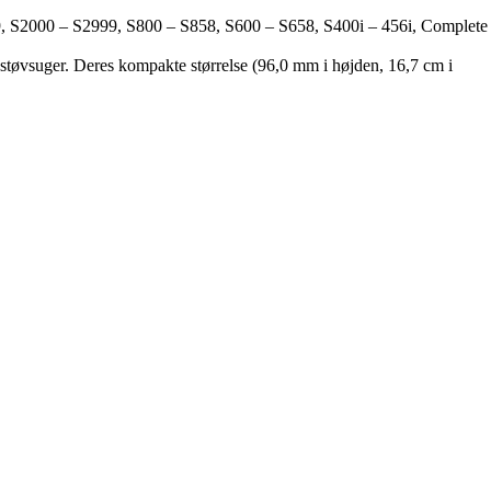
9, S2000 – S2999, S800 – S858, S600 – S658, S400i – 456i, Complete
 støvsuger. Deres kompakte størrelse (96,0 mm i højden, 16,7 cm i