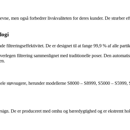
evne, men også forbedrer livskvaliteten for deres kunder. De stræber eft
logi
treringseffektivitet. De er designet til at fange 99,9 % af alle partikl
verlegen filtrering sammenlignet med traditionelle poser. Den automatis
en.
iele støvsugere, herunder modellerne S8000 – S8999, S5000 – S5999,
esign. De er produceret med omhu og bæredygtighed og er ekstremt hold