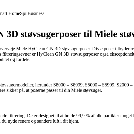
mart Home
Spil
Business
3D støvsugerposer til Miele stø
overveje Miele HyClean GN 3D støvsugerposer. Disse poser tilbyder overle
deres filtreringsevner er HyClean GN 3D støvsugerposer også eksception
litet og fordele.
støvsugermodeller, herunder S8000 – S8999, S5000 – S5999, S2000 –
 sikker på, at poserne passer til din Miele støvsuger.
 filtrering. De er designet til at holde 99,9 % af alle partikler fanget 
n du nyde renere og sundere luft i dit hjem.