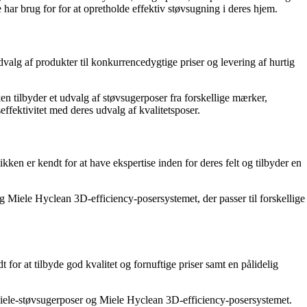
r brug for for at opretholde effektiv støvsugning i deres hjem.
dvalg af produkter til konkurrencedygtige priser og levering af hurtig
ken tilbyder et udvalg af støvsugerposer fra forskellige mærker,
fektivitet med deres udvalg af kvalitetsposer.
ken er kendt for at have ekspertise inden for deres felt og tilbyder en
g Miele Hyclean 3D-efficiency-posersystemet, der passer til forskellige
or at tilbyde god kvalitet og fornuftige priser samt en pålidelig
e Miele-støvsugerposer og Miele Hyclean 3D-efficiency-posersystemet.