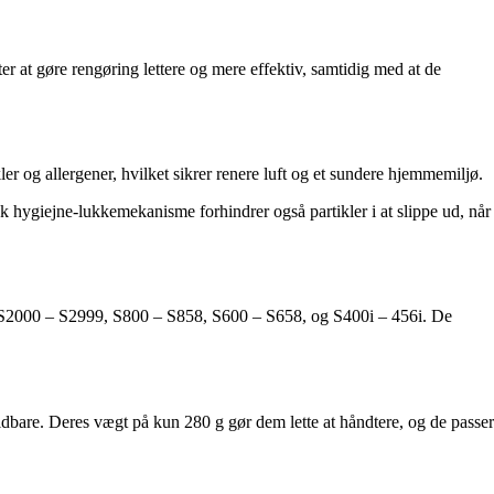
er at gøre rengøring lettere og mere effektiv, samtidig med at de
er og allergener, hvilket sikrer renere luft og et sundere hjemmemiljø.
k hygiejne-lukkemekanisme forhindrer også partikler i at slippe ud, når
 S2000 – S2999, S800 – S858, S600 – S658, og S400i – 456i. De
bare. Deres vægt på kun 280 g gør dem lette at håndtere, og de passer