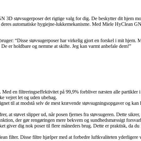
3D støvsugerposer det rigtige valg for dig. De beskytter dit hjem mod p
e deres automatiske hygiejne-lukkemekanisme. Med Miele HyClean GN 3D
uger: “Disse støvsugerposer har virkelig gjort en forskel i mit hjem.
t. De er holdbare og nemme at skifte. Jeg kan varmt anbefale dem!”
 en filtreringseffektivitet på 99,9% forbliver næsten alle partikler i po
kke vejret let og uden ubehag.
net til at modstå selv de mest krævende støvsugningsopgaver og kan hå
r, at støvet slipper ud, når posen fjernes fra støvsugeren. Dette sikre
funktion, der gør rengøringen mere bekvem og sundhedsmæssigt forsvarl
iver dig nok poser til flere måneders brug. Dette er praktisk, da du i
 filter. Disse filtre hjælper med at forbedre luftkvaliteten yderligere 