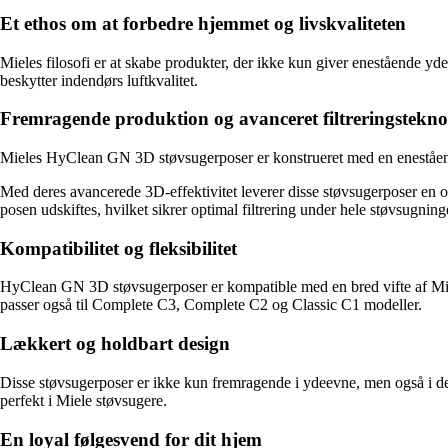
Et ethos om at forbedre hjemmet og livskvaliteten
Mieles filosofi er at skabe produkter, der ikke kun giver enestående yde
beskytter indendørs luftkvalitet.
Fremragende produktion og avanceret filtreringstekno
Mieles HyClean GN 3D støvsugerposer er konstrueret med en enestående fil
Med deres avancerede 3D-effektivitet leverer disse støvsugerposer en o
posen udskiftes, hvilket sikrer optimal filtrering under hele støvsugning
Kompatibilitet og fleksibilitet
HyClean GN 3D støvsugerposer er kompatible med en bred vifte af M
passer også til Complete C3, Complete C2 og Classic C1 modeller.
Lækkert og holdbart design
Disse støvsugerposer er ikke kun fremragende i ydeevne, men også i d
perfekt i Miele støvsugere.
En loyal følgesvend for dit hjem