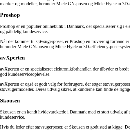
mærker og modeller, herunder Miele GN-posen og Miele Hyclean 3D-effic
Proshop
Proshop er en populær onlinebutik i Danmark, der specialiserer sig i ele
og pålidelig kundeservice.
Når det kommer til støvsugerposer, er Proshop en troværdig forhandler fo
herunder Miele GN-posen og Miele Hyclean 3D-efficiency-posersystemet.
avXperten
avXperten er en specialiseret elektronikforhandler, der tilbyder et bred
god kundeserviceoplevelse.
avXperten er også et godt valg for forbrugere, der søger støvsugerpose
støvsugermodeller. Deres udvalg sikrer, at kunderne kan finde de rigtige
Skousen
Skousen er en kendt hvidevarekæde i Danmark med et stort udvalg af prod
kundeservice.
Hvis du leder efter støvsugerposer, er Skousen et godt sted at kigge. D