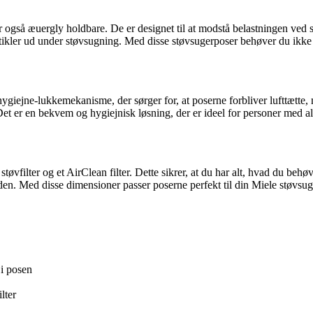
gså æuergly holdbare. De er designet til at modstå belastningen ved s
 partikler ud under støvsugning. Med disse støvsugerposer behøver du ikk
jne-lukkemekanisme, der sørger for, at poserne forbliver lufttætte, nå
 er en bekvem og hygiejnisk løsning, der er ideel for personer med allerg
vfilter og et AirClean filter. Dette sikrer, at du har alt, hvad du beh
n. Med disse dimensioner passer poserne perfekt til din Miele støvsug
 i posen
lter