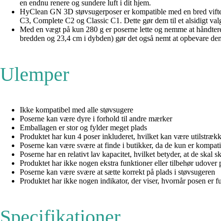
en endnu renere og sundere luft i dit hjem.
HyClean GN 3D støvsugerposer er kompatible med en bred vift
C3, Complete C2 og Classic C1. Dette gør dem til et alsidigt valg
Med en vægt på kun 280 g er poserne lette og nemme at håndtere.
bredden og 23,4 cm i dybden) gør det også nemt at opbevare dem,
Ulemper
Ikke kompatibel med alle støvsugere
Poserne kan være dyre i forhold til andre mærker
Emballagen er stor og fylder meget plads
Produktet har kun 4 poser inkluderet, hvilket kan være utilstrækk
Poserne kan være svære at finde i butikker, da de kun er kompat
Poserne har en relativt lav kapacitet, hvilket betyder, at de skal s
Produktet har ikke nogen ekstra funktioner eller tilbehør udover 
Poserne kan være svære at sætte korrekt på plads i støvsugeren
Produktet har ikke nogen indikator, der viser, hvornår posen er fu
Specifikationer