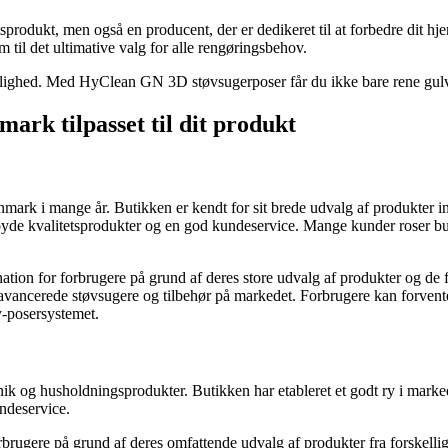
odukt, men også en producent, der er dedikeret til at forbedre dit hje
 til det ultimative valg for alle rengøringsbehov.
delighed. Med HyClean GN 3D støvsugerposer får du ikke bare rene gulve
ark tilpasset til dit produkt
anmark i mange år. Butikken er kendt for sit brede udvalg af produkter 
tilbyde kvalitetsprodukter og en god kundeservice. Mange kunder roser 
ation for forbrugere på grund af deres store udvalg af produkter og de f
 avancerede støvsugere og tilbehør på markedet. Forbrugere kan forvente
-posersystemet.
nik og husholdningsprodukter. Butikken har etableret et godt ry i marke
ndeservice.
rbrugere på grund af deres omfattende udvalg af produkter fra forskellig