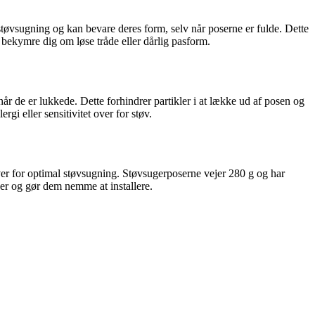
tøvsugning og kan bevare deres form, selv når poserne er fulde. Dette
e bekymre dig om løse tråde eller dårlig pasform.
r de er lukkede. Dette forhindrer partikler i at lække ud af posen og
i eller sensitivitet over for støv.
øver for optimal støvsugning. Støvsugerposerne vejer 280 g og har
er og gør dem nemme at installere.