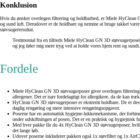
Konklusion
Hvis du ønsker overlegen filtrering og holdbarhed, er Miele HyClean GN 
og sund luft. Derudover er de holdbare og nemme at bruge takket vær
støvsugerresultat.
Testimonial fra en tilfreds Miele HyClean GN 3D støvsugerposebr
og jeg føler mig mere tryg ved at holde vores hjem rent og sund
Fordele
Miele HyClean GN 3D støvsugerposer giver overlegen filtrering. Med
allergener. Det er især fordelagtigt for allergikere, da de kan træ
HyClean GN 3D støvsugerposer er ekstremt holdbare. De er desig
daglig rengøring og mere intensive rengøringsopgaver.
Poserne har en automatisk hygiejne-lukkemekanisme, der forhindre
under udskiftningen af posen. Det er en praktisk og hygiejnisk 
Med hver pakke får du 4x HyClean GN 3D støvsugerposer, hvilket g
det lange løb.
Udover poserne inkluderer pakken også 1x støvfilter og 1x AirClean