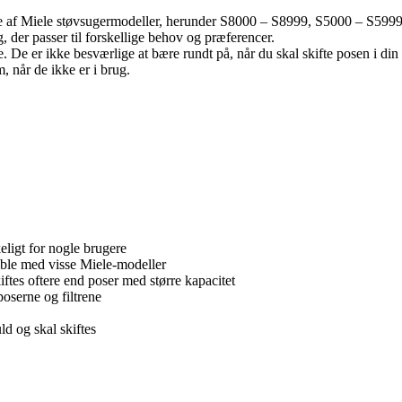
e af Miele støvsugermodeller, herunder S8000 – S8999, S5000 – S599
, der passer til forskellige behov og præferencer.
 De er ikke besværlige at bære rundt på, når du skal skifte posen i din
 når de ikke er i brug.
eligt for nogle brugere
ible med visse Miele-modeller
kiftes oftere end poser med større kapacitet
poserne og filtrene
ld og skal skiftes