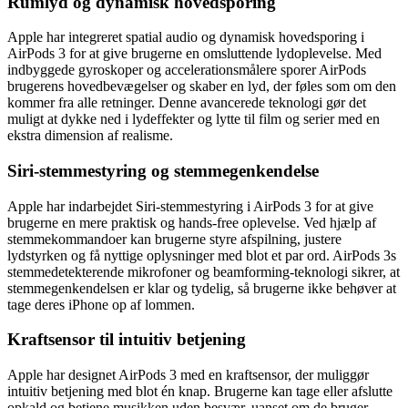
Rumlyd og dynamisk hovedsporing
Apple har integreret spatial audio og dynamisk hovedsporing i
AirPods 3 for at give brugerne en omsluttende lydoplevelse. Med
indbyggede gyroskoper og accelerationsmålere sporer AirPods
brugerens hovedbevægelser og skaber en lyd, der føles som om den
kommer fra alle retninger. Denne avancerede teknologi gør det
muligt at dykke ned i lydeffekter og lytte til film og serier med en
ekstra dimension af realisme.
Siri-stemmestyring og stemmegenkendelse
Apple har indarbejdet Siri-stemmestyring i AirPods 3 for at give
brugerne en mere praktisk og hands-free oplevelse. Ved hjælp af
stemmekommandoer kan brugerne styre afspilning, justere
lydstyrken og få nyttige oplysninger med blot et par ord. AirPods 3s
stemmedetekterende mikrofoner og beamforming-teknologi sikrer, at
stemmegenkendelsen er klar og tydelig, så brugerne ikke behøver at
tage deres iPhone op af lommen.
Kraftsensor til intuitiv betjening
Apple har designet AirPods 3 med en kraftsensor, der muliggør
intuitiv betjening med blot én knap. Brugerne kan tage eller afslutte
opkald og betjene musikken uden besvær, uanset om de bruger