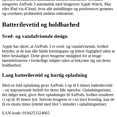
integreres AirPods 3 automatisk med brugerens Apple Watch, Mac
eller iPad via iCloud, hvor alle indstillinger og præferencer gemmes
og overføres problemfrit mellem enhederne.
Batterilevetid og holdbarhed
Sved- og vandafvisende design
Apple har sikret, at AirPods 3 er sved- og vandafvisende, hvilket
betyder, at de kan tåle hårde træningspas og lettere fugtighed uden at
blive beskadiget. Dette giver brugerne mulighed for at bruge
høretelefonerne i forskellige miljøer uden at bekymre sig om deres
holdbarhed.
Lang batterilevetid og hurtig opladning
Med en fuld opladning giver AirPods 3 op til 6 timers batterilevetid
– en imponerende bedrift for deres lille størrelse. Opladningsetuiet,
der følger med, giver flere opladninger til AirPods, hvilket resulterer
i i op til 30 timers lyd. Selvom brugerne er i en travl hverdag, kan de
få en ekstra times lyttetid med blot 5 minutter i opladningsetuiet.
EAN-kode: 0194253324065