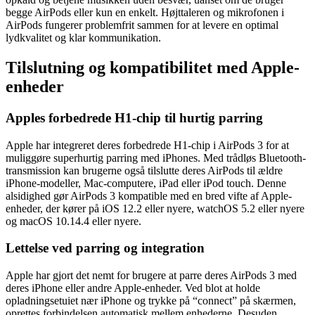
begge AirPods eller kun en enkelt. Højttaleren og mikrofonen i
AirPods fungerer problemfrit sammen for at levere en optimal
lydkvalitet og klar kommunikation.
Tilslutning og kompatibilitet med Apple-
enheder
Apples forbedrede H1-chip til hurtig parring
Apple har integreret deres forbedrede H1-chip i AirPods 3 for at
muliggøre superhurtig parring med iPhones. Med trådløs Bluetooth-
transmission kan brugerne også tilslutte deres AirPods til ældre
iPhone-modeller, Mac-computere, iPad eller iPod touch. Denne
alsidighed gør AirPods 3 kompatible med en bred vifte af Apple-
enheder, der kører på iOS 12.2 eller nyere, watchOS 5.2 eller nyere
og macOS 10.14.4 eller nyere.
Lettelse ved parring og integration
Apple har gjort det nemt for brugere at parre deres AirPods 3 med
deres iPhone eller andre Apple-enheder. Ved blot at holde
opladningsetuiet nær iPhone og trykke på “connect” på skærmen,
oprettes forbindelsen automatisk mellem enhederne. Desuden