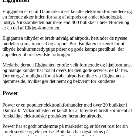
Elgiganten er en af Danmarks mest kendte elektronikforhandlere og
en førende aktør inden for salg af airpods og andet teknologisk
udstyr. Virksomheden har mere end 400 butikker i hele Norden og
er en del af Elkjøp-koncernen.
Elgiganten tilbyder et bredt udvalg af airpods, herunder de nyeste
modeller som airpods 3 og airpods Pro. Butikken er kendt for at
tilbyde konkurrencedygtige priser og gode kampagnetilbud, der
appellerer til prisbevidste forbrugere.
Medarbejderne i Elgiganten er ofte velinformerede og hjælpsomme,
og mange kunder har ros til overs for den gode service, de får her.
Der er også mulighed for at købe airpods online via Elgigantens
hjemmeside, hvilket gør det nemt og bekvemt for kunderne.
Power
Power er en populær elektronikforhandler med over 20 butikker i
Danmark. Virksomheden er kendt for at tilbyde et bredt sortiment af
forskellige elektroniske produkter, herunder airpods.
Power har et godt omdømme på markedet og er blevet rost for sin
kundeservice og ekspertise. Butikken har også fokus på