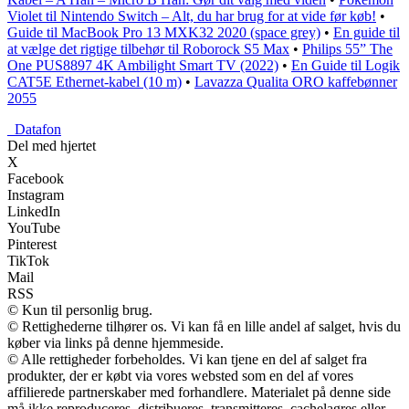
Violet til Nintendo Switch – Alt, du har brug for at vide før køb!
•
Guide til MacBook Pro 13 MXK32 2020 (space grey)
•
En guide til
at vælge det rigtige tilbehør til Roborock S5 Max
•
Philips 55” The
One PUS8897 4K Ambilight Smart TV (2022)
•
En Guide til Logik
CAT5E Ethernet-kabel (10 m)
•
Lavazza Qualita ORO kaffebønner
2055
_
Datafon
Del med hjertet
X
Facebook
Instagram
LinkedIn
YouTube
Pinterest
TikTok
Mail
RSS
© Kun til personlig brug.
© Rettighederne tilhører os. Vi kan få en lille andel af salget, hvis du
køber via links på denne hjemmeside.
© Alle rettigheder forbeholdes. Vi kan tjene en del af salget fra
produkter, der er købt via vores websted som en del af vores
affilierede partnerskaber med forhandlere. Materialet på denne side
må ikke reproduceres, distribueres, transmitteres, cachelagres eller