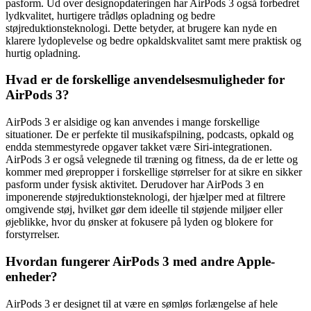
pasform. Ud over designopdateringen har AirPods 3 også forbedret
lydkvalitet, hurtigere trådløs opladning og bedre
støjreduktionsteknologi. Dette betyder, at brugere kan nyde en
klarere lydoplevelse og bedre opkaldskvalitet samt mere praktisk og
hurtig opladning.
Hvad er de forskellige anvendelsesmuligheder for
AirPods 3?
AirPods 3 er alsidige og kan anvendes i mange forskellige
situationer. De er perfekte til musikafspilning, podcasts, opkald og
endda stemmestyrede opgaver takket være Siri-integrationen.
AirPods 3 er også velegnede til træning og fitness, da de er lette og
kommer med ørepropper i forskellige størrelser for at sikre en sikker
pasform under fysisk aktivitet. Derudover har AirPods 3 en
imponerende støjreduktionsteknologi, der hjælper med at filtrere
omgivende støj, hvilket gør dem ideelle til støjende miljøer eller
øjeblikke, hvor du ønsker at fokusere på lyden og blokere for
forstyrrelser.
Hvordan fungerer AirPods 3 med andre Apple-
enheder?
AirPods 3 er designet til at være en sømløs forlængelse af hele