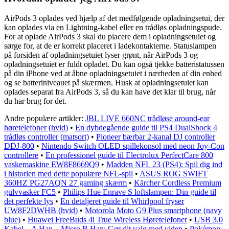
AirPods 3 oplades ved hjælp af det medfølgende opladningsetui, der
kan oplades via en Lightning-kabel eller en trådløs opladningspude.
For at oplade AirPods 3 skal du placere dem i opladningsetuiet og
sørge for, at de er korrekt placeret i ladekontakterne. Statuslampen
på forsiden af opladningsetuiet lyser grønt, når AirPods 3 og
opladningsetuiet er fuldt opladet. Du kan også tjekke batteristatussen
på din iPhone ved at åbne opladningsetuiet i nærheden af din enhed
og se batteriniveauet på skærmen. Husk at opladningsetuiet kan
oplades separat fra AirPods 3, så du kan have det klar til brug, når
du har brug for det.
Andre populære artikler:
JBL LIVE 660NC trådløse around-ear
høretelefoner (hvid)
•
En dybdegående guide til PS4 DualShock 4
trådløs controller (matsort)
•
Pioneer bærbar 2-kanal DJ controller
DDJ-800
•
Nintendo Switch OLED spillekonsol med neon Joy-Con
controllere
•
En professionel guide til Electrolux PerfectCare 800
vaskemaskine EW8F8669Q9
•
Madden NFL 23 (PS4): Spil dig ind
i historien med dette populære NFL-spil
•
ASUS ROG SWIFT
360HZ PG27AQN 27 gaming skærm
•
Kärcher Cordless Premium
gulvvasker FC5
•
Philips Hue Enrave S loftslampen: Din guide til
det perfekte lys
•
En detaljeret guide til Whirlpool fryser
UW8F2DWHB (hvid)
•
Motorola Moto G9 Plus smartphone (navy
blue)
•
Huawei FreeBuds 4i True Wireless Høretelefoner
•
USB 3.0
Kabel – A Han – Micro B Han: Gør dit valg med viden
•
Pokémon