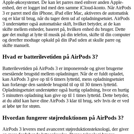
Apple-økosystemet. De kan let parres med enhver anden Apple-
enhed, der er logget ind med den samme iCloud-konto. Når AirPods
3 er parret med din iPhone, iPad eller Mac, aktiveres de automatisk
og er klar til brug, når du tager dem ud af opladningsetuiet. AirPods
3 understøtter også automatiske skift, hvilket betyder, at de kan
skifte mellem enheder, baseret på, hvilken enhed du bruger. Dette
gør det muligt at lytte til musik på din telefon, skifte til din computer
og derefter modtage opkald på din iPad uden at skulle parre og
skifte manuelt.
Hvad er batterilevetiden på AirPods 3?
Batterilevetiden på AirPods 3 er imponerende og giver brugerne
enestående brugstid mellem opladninger. Når de er fuldt opladet,
kan AirPods 3 give op til 6 timers lyttetid, mens opladningsetuiet
kan forlænge den samlede brugstid til op til 30 timers lyttetid.
Opladningsetuiet understøtter også hurtig opladning, hvor en hurtig
5 minutters opladning kan give op til 1 times lyttetid. Dette betyder,
at du altid kan have dine AirPods 3 klar til brug, selv hvis de er ved
at løbe tør for strøm.
Hvordan fungerer støjreduktionen på AirPods 3?
AirPods 3 leveres med avanceret støjreduktionsteknologi, der giver