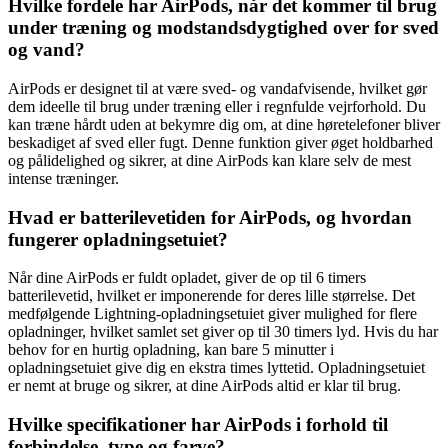
Hvilke fordele har AirPods, når det kommer til brug
under træning og modstandsdygtighed over for sved
og vand?
AirPods er designet til at være sved- og vandafvisende, hvilket gør
dem ideelle til brug under træning eller i regnfulde vejrforhold. Du
kan træne hårdt uden at bekymre dig om, at dine høretelefoner bliver
beskadiget af sved eller fugt. Denne funktion giver øget holdbarhed
og pålidelighed og sikrer, at dine AirPods kan klare selv de mest
intense træninger.
Hvad er batterilevetiden for AirPods, og hvordan
fungerer opladningsetuiet?
Når dine AirPods er fuldt opladet, giver de op til 6 timers
batterilevetid, hvilket er imponerende for deres lille størrelse. Det
medfølgende Lightning-opladningsetuiet giver mulighed for flere
opladninger, hvilket samlet set giver op til 30 timers lyd. Hvis du har
behov for en hurtig opladning, kan bare 5 minutter i
opladningsetuiet give dig en ekstra times lyttetid. Opladningsetuiet
er nemt at bruge og sikrer, at dine AirPods altid er klar til brug.
Hvilke specifikationer har AirPods i forhold til
forbindelse, type og farve?