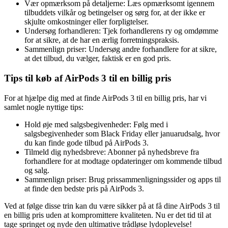
Vær opmærksom på detaljerne: Læs opmærksomt igennem
tilbuddets vilkår og betingelser og sørg for, at der ikke er
skjulte omkostninger eller forpligtelser.
Undersøg forhandleren: Tjek forhandlerens ry og omdømme
for at sikre, at de har en ærlig forretningspraksis.
Sammenlign priser: Undersøg andre forhandlere for at sikre,
at det tilbud, du vælger, faktisk er en god pris.
Tips til køb af AirPods 3 til en billig pris
For at hjælpe dig med at finde AirPods 3 til en billig pris, har vi
samlet nogle nyttige tips:
Hold øje med salgsbegivenheder: Følg med i
salgsbegivenheder som Black Friday eller januarudsalg, hvor
du kan finde gode tilbud på AirPods 3.
Tilmeld dig nyhedsbreve: Abonner på nyhedsbreve fra
forhandlere for at modtage opdateringer om kommende tilbud
og salg.
Sammenlign priser: Brug prissammenligningssider og apps til
at finde den bedste pris på AirPods 3.
Ved at følge disse trin kan du være sikker på at få dine AirPods 3 til
en billig pris uden at kompromittere kvaliteten. Nu er det tid til at
tage springet og nyde den ultimative trådløse lydoplevelse!