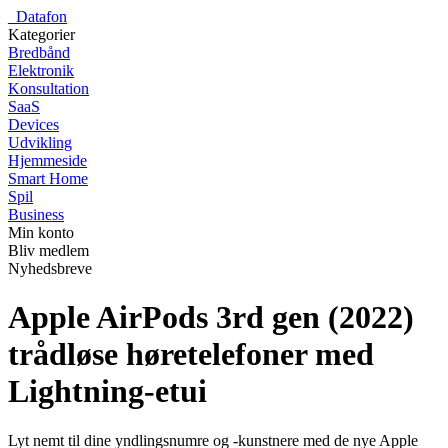
_
Datafon
Kategorier
Bredbånd
Elektronik
Konsultation
SaaS
Devices
Udvikling
Hjemmeside
Smart Home
Spil
Business
Min konto
Bliv medlem
Nyhedsbreve
Apple AirPods 3rd gen (2022)
trådløse høretelefoner med
Lightning-etui
Lyt nemt til dine yndlingsnumre og -kunstnere med de nye Apple