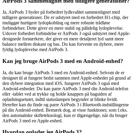
AirPods 3 sammenlignet med tidligere generationer?
Ja, AirPods 3 byder på forbedret lydkvalitet sammenlignet med
tidligere generationer. De er udstyret med en forbedret H1-chip, der
muliggør hurtigere lydopkobling og mere robuste trådløse
forbindelser. Dette giver en mere stabil og pålidelig lydoplevelse.
Udover forbedret forbindelse er AirPods 3 også udstyret med Apple-
designede forstærkere, der giver en mere detaljeret lyd samt mere
balance mellem diskant og bas. Du kan forvente en dybere, mere
fyldig lydoplevelse med AirPods 3.
Kan jeg bruge AirPods 3 med en Android-enhed?
Ja, du kan bruge AirPods 3 med en Android-enhed. Selvom de er
designet til at fungere bedst sammen med Apple-enheder på grund af
den dybere integration med iOS, fungerer AirPods 3 også med
Android-enheder. Du kan parre AirPods 3 med din Android-telefon
eller -tablet ved at trykke og holde knappen på bagsiden af
opladningsetuiet, indtil statuslampen begynder at blinke hvidt.
Herefter kan du finde og parre AirPods 3 i Bluetooth-indstillingerne
på din Android-enhed. Bemærk dog, at visse funktioner, som f.eks.
den automatiske skifteteknologi, kun er tilgængelige, når du bruger
AirPods 3 med en Apple-enhed.
Hvordan oplader jeg AirPods 3?