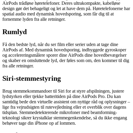
AirPods trådløse høretelefoner. Deres ultrakompakte, kabelløse
design gør det behageligt og let at have dem på. Høretelefonerne har
spatial audio med dynamisk hovedsporing, som får dig til at
fornemme lyden fra alle retninger.
Rumlyd
Få den bedste lyd, når du ser film eller serier uden at tage dine
AirPods af. Med dynamisk hovedsporing, indbyggede gyroskoper
og accelereringsmålere sporer dine AirPods dine hovedbevægelser
og skaber en omsluttende lyd, der føles som om, den kommer til dig
fra alle retninger.
Siri-stemmestyring
Brug stemmekommandoer til Siri for at styre afspilningen, justere
lydstyrken eller tjekke batteritiden på dine AirPods Pro. Du kan
samtidig bede den virtuelle assistent om nyttige råd og oplysninger –
lige fra vejrudsigten til rutevejledning eller et overblik over dagens
tidsplan. Stemmedetekterende mikrofoner med beamforming-
teknologi sikrer krystalklar stemmegenkendelse, så du ikke engang
behøver tage din iPhone op af lommen.