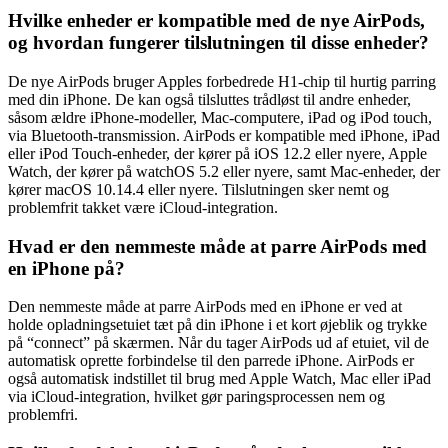
Hvilke enheder er kompatible med de nye AirPods,
og hvordan fungerer tilslutningen til disse enheder?
De nye AirPods bruger Apples forbedrede H1-chip til hurtig parring
med din iPhone. De kan også tilsluttes trådløst til andre enheder,
såsom ældre iPhone-modeller, Mac-computere, iPad og iPod touch,
via Bluetooth-transmission. AirPods er kompatible med iPhone, iPad
eller iPod Touch-enheder, der kører på iOS 12.2 eller nyere, Apple
Watch, der kører på watchOS 5.2 eller nyere, samt Mac-enheder, der
kører macOS 10.14.4 eller nyere. Tilslutningen sker nemt og
problemfrit takket være iCloud-integration.
Hvad er den nemmeste måde at parre AirPods med
en iPhone på?
Den nemmeste måde at parre AirPods med en iPhone er ved at
holde opladningsetuiet tæt på din iPhone i et kort øjeblik og trykke
på “connect” på skærmen. Når du tager AirPods ud af etuiet, vil de
automatisk oprette forbindelse til den parrede iPhone. AirPods er
også automatisk indstillet til brug med Apple Watch, Mac eller iPad
via iCloud-integration, hvilket gør paringsprocessen nem og
problemfri.