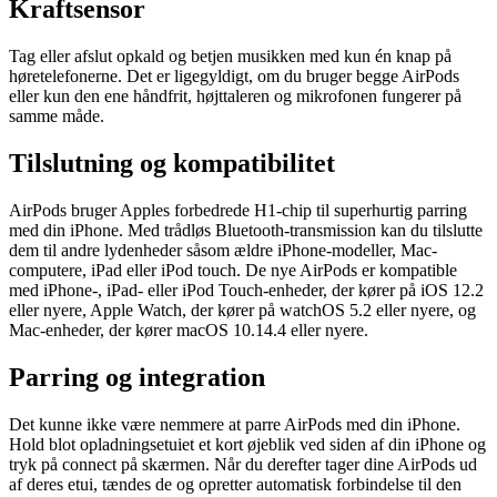
Kraftsensor
Tag eller afslut opkald og betjen musikken med kun én knap på
høretelefonerne. Det er ligegyldigt, om du bruger begge AirPods
eller kun den ene håndfrit, højttaleren og mikrofonen fungerer på
samme måde.
Tilslutning og kompatibilitet
AirPods bruger Apples forbedrede H1-chip til superhurtig parring
med din iPhone. Med trådløs Bluetooth-transmission kan du tilslutte
dem til andre lydenheder såsom ældre iPhone-modeller, Mac-
computere, iPad eller iPod touch. De nye AirPods er kompatible
med iPhone-, iPad- eller iPod Touch-enheder, der kører på iOS 12.2
eller nyere, Apple Watch, der kører på watchOS 5.2 eller nyere, og
Mac-enheder, der kører macOS 10.14.4 eller nyere.
Parring og integration
Det kunne ikke være nemmere at parre AirPods med din iPhone.
Hold blot opladningsetuiet et kort øjeblik ved siden af din iPhone og
tryk på connect på skærmen. Når du derefter tager dine AirPods ud
af deres etui, tændes de og opretter automatisk forbindelse til den