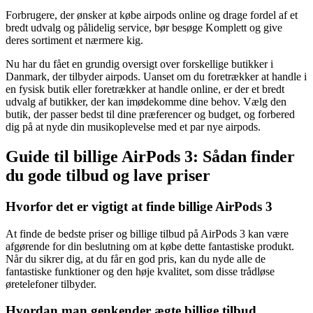
Forbrugere, der ønsker at købe airpods online og drage fordel af et
bredt udvalg og pålidelig service, bør besøge Komplett og give
deres sortiment et nærmere kig.
Nu har du fået en grundig oversigt over forskellige butikker i
Danmark, der tilbyder airpods. Uanset om du foretrækker at handle i
en fysisk butik eller foretrækker at handle online, er der et bredt
udvalg af butikker, der kan imødekomme dine behov. Vælg den
butik, der passer bedst til dine præferencer og budget, og forbered
dig på at nyde din musikoplevelse med et par nye airpods.
Guide til billige AirPods 3: Sådan finder
du gode tilbud og lave priser
Hvorfor det er vigtigt at finde billige AirPods 3
At finde de bedste priser og billige tilbud på AirPods 3 kan være
afgørende for din beslutning om at købe dette fantastiske produkt.
Når du sikrer dig, at du får en god pris, kan du nyde alle de
fantastiske funktioner og den høje kvalitet, som disse trådløse
øretelefoner tilbyder.
Hvordan man genkender ægte billige tilbud