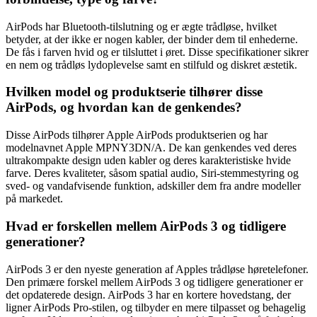
AirPods har Bluetooth-tilslutning og er ægte trådløse, hvilket
betyder, at der ikke er nogen kabler, der binder dem til enhederne.
De fås i farven hvid og er tilsluttet i øret. Disse specifikationer sikrer
en nem og trådløs lydoplevelse samt en stilfuld og diskret æstetik.
Hvilken model og produktserie tilhører disse
AirPods, og hvordan kan de genkendes?
Disse AirPods tilhører Apple AirPods produktserien og har
modelnavnet Apple MPNY3DN/A. De kan genkendes ved deres
ultrakompakte design uden kabler og deres karakteristiske hvide
farve. Deres kvaliteter, såsom spatial audio, Siri-stemmestyring og
sved- og vandafvisende funktion, adskiller dem fra andre modeller
på markedet.
Hvad er forskellen mellem AirPods 3 og tidligere
generationer?
AirPods 3 er den nyeste generation af Apples trådløse høretelefoner.
Den primære forskel mellem AirPods 3 og tidligere generationer er
det opdaterede design. AirPods 3 har en kortere hovedstang, der
ligner AirPods Pro-stilen, og tilbyder en mere tilpasset og behagelig