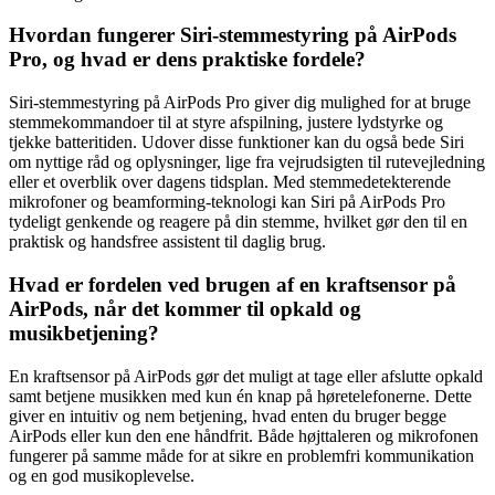
Hvordan fungerer Siri-stemmestyring på AirPods
Pro, og hvad er dens praktiske fordele?
Siri-stemmestyring på AirPods Pro giver dig mulighed for at bruge
stemmekommandoer til at styre afspilning, justere lydstyrke og
tjekke batteritiden. Udover disse funktioner kan du også bede Siri
om nyttige råd og oplysninger, lige fra vejrudsigten til rutevejledning
eller et overblik over dagens tidsplan. Med stemmedetekterende
mikrofoner og beamforming-teknologi kan Siri på AirPods Pro
tydeligt genkende og reagere på din stemme, hvilket gør den til en
praktisk og handsfree assistent til daglig brug.
Hvad er fordelen ved brugen af en kraftsensor på
AirPods, når det kommer til opkald og
musikbetjening?
En kraftsensor på AirPods gør det muligt at tage eller afslutte opkald
samt betjene musikken med kun én knap på høretelefonerne. Dette
giver en intuitiv og nem betjening, hvad enten du bruger begge
AirPods eller kun den ene håndfrit. Både højttaleren og mikrofonen
fungerer på samme måde for at sikre en problemfri kommunikation
og en god musikoplevelse.