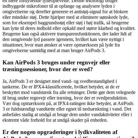
en mere fordybende lytteoplevelse. Denne teknologi bruger
indbyggede mikrofoner til at opfange og analysere lyden i
omgivelserne og derefter generere et antistøj-signal for at blokere
eller mindske støj. Dette hjælper med at eliminere uønskede lyde,
som for eksempel baggrundsstøj eller støj i høj trafik, så brugerne
kan lytte til deres indhold eller opkald med større klarhed og kvalitet.
Brugerne kan også aktivere transparensfunktionen, der lader lidt af
den omgivende lyd passere igennem, hvilket kan være nyttigt i
situationer, hvor man ønsker at være opmærksom på lyde fra
omgivelserne samtidig med at man bruger AirPods 3.
Kan AirPods 3 bruges under regnvejr eller
træningssessioner, hvor der er sved?
Ja, AirPods 3 er designet med vand- og svedbestandighed i
tankerne. De er IPX4-klassificerede, hvilket betyder, at de er
beskyttet mod vandstænk fra alle retninger. Dette gør dem velegnede
til brug under regnvejr eller træning, hvor der er svedproduktion.
Vær dog opmærksom på, at IPX4-ratingen ikke betyder, at AirPods
3 er fuldstændigt vandtætte eller egnet til nedsænkning i vand. Det
anbefales stadig at undgå at bruge dem under vandaktiviteter eller i
ekstremt våde forhold for at undgå skader på enheden.
Er der nogen opgraderinger i lydkvaliteten af