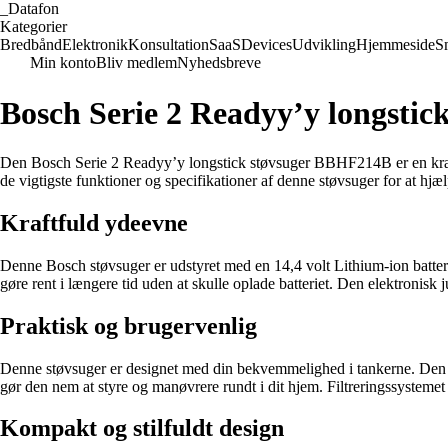
_
Datafon
Kategorier
Bredbånd
Elektronik
Konsultation
SaaS
Devices
Udvikling
Hjemmeside
S
Min konto
Bliv medlem
Nyhedsbreve
Bosch Serie 2 Readyy’y longsti
Den Bosch Serie 2 Readyy’y longstick støvsuger BBHF214B er en kraftfuld
de vigtigste funktioner og specifikationer af denne støvsuger for at hjæ
Kraftfuld ydeevne
Denne Bosch støvsuger er udstyret med en 14,4 volt Lithium-ion batteri
gøre rent i længere tid uden at skulle oplade batteriet. Den elektronisk j
Praktisk og brugervenlig
Denne støvsuger er designet med din bekvemmelighed i tankerne. Den ha
gør den nem at styre og manøvrere rundt i dit hjem. Filtreringssystemet 
Kompakt og stilfuldt design