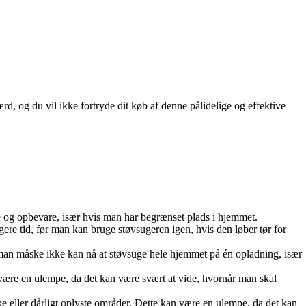
 og du vil ikke fortryde dit køb af denne pålidelige og effektive
re og opbevare, især hvis man har begrænset plads i hjemmet.
gere tid, før man kan bruge støvsugeren igen, hvis den løber tør for
 man måske ikke kan nå at støvsuge hele hjemmet på én opladning, især
kan være en ulempe, da det kan være svært at vide, hvornår man skal
ke eller dårligt oplyste områder. Dette kan være en ulempe, da det kan