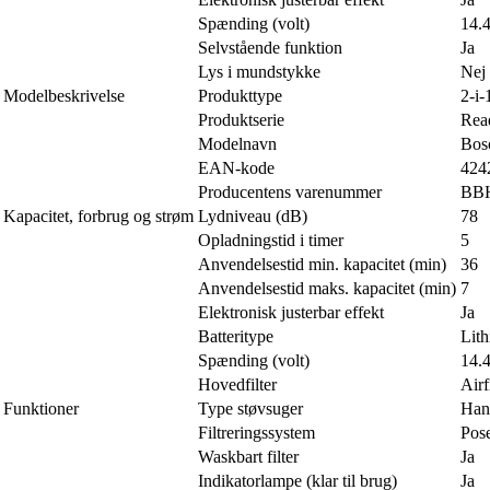
Spænding (volt)
14.
Selvstående funktion
Ja
Lys i mundstykke
Nej
Modelbeskrivelse
Produkttype
2-i-
Produktserie
Rea
Modelnavn
Bos
EAN-kode
424
Producentens varenummer
BB
Kapacitet, forbrug og strøm
Lydniveau (dB)
78
Opladningstid i timer
5
Anvendelsestid min. kapacitet (min)
36
Anvendelsestid maks. kapacitet (min)
7
Elektronisk justerbar effekt
Ja
Batteritype
Lit
Spænding (volt)
14.
Hovedfilter
Airf
Funktioner
Type støvsuger
Han
Filtreringssystem
Pos
Waskbart filter
Ja
Indikatorlampe (klar til brug)
Ja