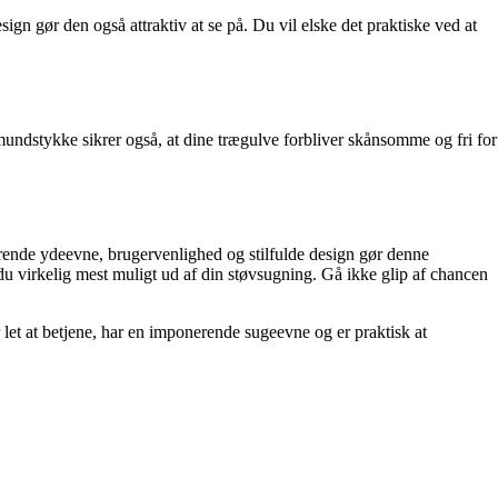
n gør den også attraktiv at se på. Du vil elske det praktiske ved at
undstykke sikrer også, at dine trægulve forbliver skånsomme og fri for
rende ydeevne, brugervenlighed og stilfulde design gør denne
 du virkelig mest muligt ud af din støvsugning. Gå ikke glip af chancen
et at betjene, har en imponerende sugeevne og er praktisk at