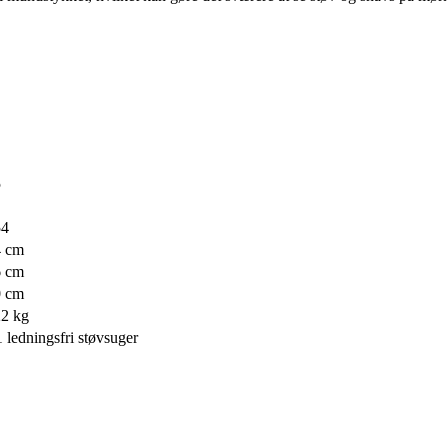
5
54
4 cm
6 cm
0 cm
22 kg
1 ledningsfri støvsuger