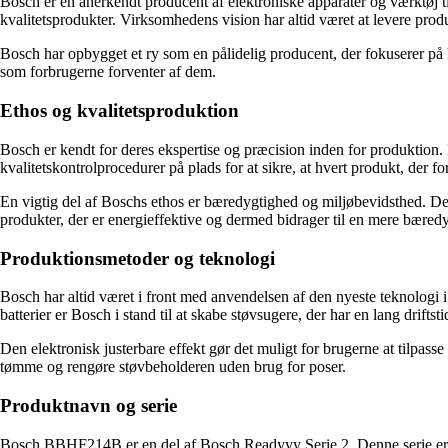
Bosch er en anerkendt producent af elektroniske apparater og værktøj 
kvalitetsprodukter. Virksomhedens vision har altid været at levere pro
Bosch har opbygget et ry som en pålidelig producent, der fokuserer på
som forbrugerne forventer af dem.
Ethos og kvalitetsproduktion
Bosch er kendt for deres ekspertise og præcision inden for produktion.
kvalitetskontrolprocedurer på plads for at sikre, at hvert produkt, der fo
En vigtig del af Boschs ethos er bæredygtighed og miljøbevidsthed. De 
produkter, der er energieffektive og dermed bidrager til en mere bæredy
Produktionsmetoder og teknologi
Bosch har altid været i front med anvendelsen af den nyeste teknologi
batterier er Bosch i stand til at skabe støvsugere, der har en lang driftst
Den elektronisk justerbare effekt gør det muligt for brugerne at tilpasse
tømme og rengøre støvbeholderen uden brug for poser.
Produktnavn og serie
Bosch BBHF214B er en del af Bosch Readyyy Serie 2. Denne serie er k