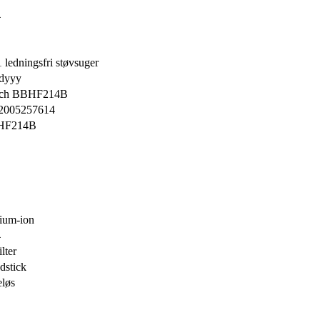
4
1 ledningsfri støvsuger
dyyy
ch BBHF214B
2005257614
HF214B
hium-ion
4
ilter
dstick
eløs