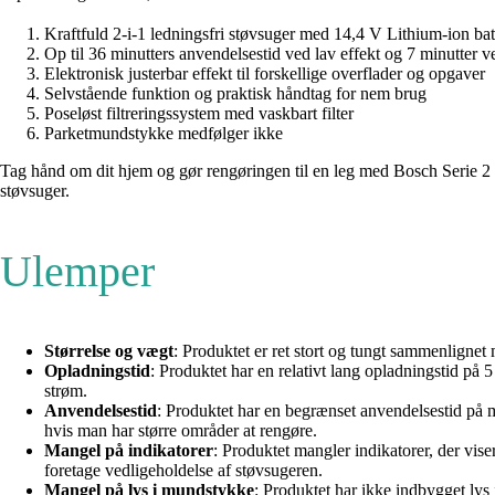
Kraftfuld 2-i-1 ledningsfri støvsuger med 14,4 V Lithium-ion bat
Op til 36 minutters anvendelsestid ved lav effekt og 7 minutter 
Elektronisk justerbar effekt til forskellige overflader og opgaver
Selvstående funktion og praktisk håndtag for nem brug
Poseløst filtreringssystem med vaskbart filter
Parketmundstykke medfølger ikke
Tag hånd om dit hjem og gør rengøringen til en leg med Bosch Serie 2 
støvsuger.
Ulemper
Størrelse og vægt
: Produktet er ret stort og tungt sammenligne
Opladningstid
: Produktet har en relativt lang opladningstid på 
strøm.
Anvendelsestid
: Produktet har en begrænset anvendelsestid på 
hvis man har større områder at rengøre.
Mangel på indikatorer
: Produktet mangler indikatorer, der viser
foretage vedligeholdelse af støvsugeren.
Mangel på lys i mundstykke
: Produktet har ikke indbygget lys