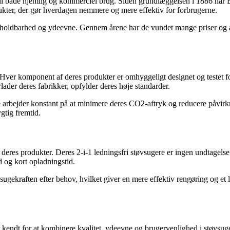
til både hjemlig og kommerciel brug. Siden grundlæggelsen i 1886 har 
dukter, der gør hverdagen nemmere og mere effektiv for forbrugerne.
 holdbarhed og ydeevne. Gennem årene har de vundet mange priser og ane
 Hver komponent af deres produkter er omhyggeligt designet og testet f
rlader deres fabrikker, opfylder deres høje standarder.
arbejder konstant på at minimere deres CO2-aftryk og reducere påvirknin
gtig fremtid.
 i deres produkter. Deres 2-i-1 ledningsfri støvsugere er ingen undtag
id og kort opladningstid.
 sugekraften efter behov, hvilket giver en mere effektiv rengøring og et 
endt for at kombinere kvalitet, ydeevne og brugervenlighed i støvsug