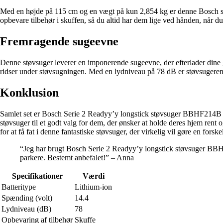
Med en højde på 115 cm og en vægt på kun 2,854 kg er denne Bosch støvsu
opbevare tilbehør i skuffen, så du altid har dem lige ved hånden, når d
Fremragende sugeevne
Denne støvsuger leverer en imponerende sugeevne, der efterlader dine 
ridser under støvsugningen. Med en lydniveau på 78 dB er støvsugeren o
Konklusion
Samlet set er Bosch Serie 2 Readyy’y longstick støvsuger BBHF214B en
støvsuger til et godt valg for dem, der ønsker at holde deres hjem rent
for at få fat i denne fantastiske støvsuger, der virkelig vil gøre en forske
“Jeg har brugt Bosch Serie 2 Readyy’y longstick støvsuger BBHF2
parkere. Bestemt anbefalet!” – Anna
Specifikationer
Værdi
Batteritype
Lithium-ion
Spænding (volt)
14.4
Lydniveau (dB)
78
Opbevaring af tilbehør
Skuffe