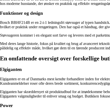
hos moderne husstande, der ønsker en praktisk og effektiv rengøringsl
Funktioner og design
Bosch BBHF214B er en 2-i-1 ledningsfri støvsuger af typen handstick. 
hvilket er praktisk under rengøringen. Den har også et håndtag, der g
Støvsugeren kommer i en elegant sort farve og leveres med et parketm
Med deres lange historie, fokus på kvalitet og brug af avanceret tekno
pålidelig og effektiv måde, hvilket gør dem til en førende producent in
En omfattende oversigt over forskellige but
Elgiganten
Elgiganten er en af ​​Danmarks mest kendte forhandlere inden for elektr
Kundeanmeldelser roser ofte deres brede sortiment, konkurrencedygtig
Elgiganten har skræddersyet sit produktudbud for at imødekomme behov
Elgiganten valgmuligheder til enhver smag og budget. Butikken fokusere
Power