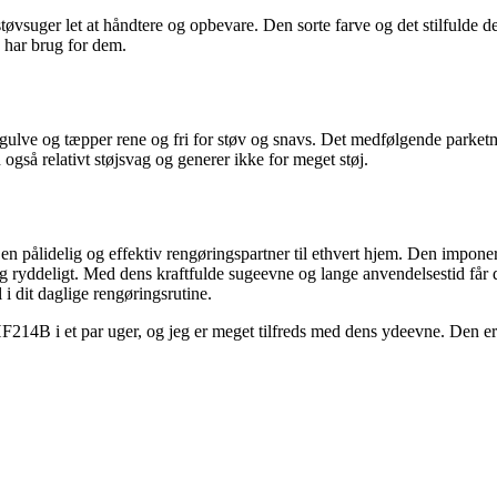
ger let at håndtere og opbevare. Den sorte farve og det stilfulde desig
u har brug for dem.
gulve og tæpper rene og fri for støv og snavs. Det medfølgende parketm
gså relativt støjsvag og generer ikke for meget støj.
 pålidelig og effektiv rengøringspartner til ethvert hjem. Den impone
 og ryddeligt. Med dens kraftfulde sugeevne og lange anvendelsestid får
l i dit daglige rengøringsrutine.
14B i et par uger, og jeg er meget tilfreds med dens ydeevne. Den er l