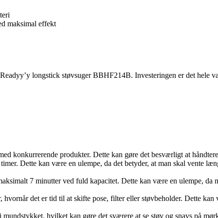
teri
ved maksimal effekt
Readyy’y longstick støvsuger BBHF214B. Investeringen er det hele værd,
t med konkurrerende produkter. Dette kan gøre det besværligt at håndte
5 timer. Dette kan være en ulempe, da det betyder, at man skal vente læn
maksimalt 7 minutter ved fuld kapacitet. Dette kan være en ulempe, da
, hvornår det er tid til at skifte pose, filter eller støvbeholder. Dette 
 i mundstykket, hvilket kan gøre det sværere at se støv og snavs på mør