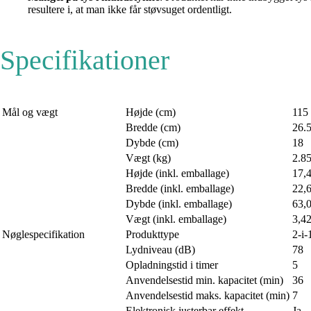
resultere i, at man ikke får støvsuget ordentligt.
Specifikationer
Mål og vægt
Højde (cm)
115
Bredde (cm)
26.
Dybde (cm)
18
Vægt (kg)
2.8
Højde (inkl. emballage)
17,
Bredde (inkl. emballage)
22,
Dybde (inkl. emballage)
63,
Vægt (inkl. emballage)
3,4
Nøglespecifikation
Produkttype
2-i-
Lydniveau (dB)
78
Opladningstid i timer
5
Anvendelsestid min. kapacitet (min)
36
Anvendelsestid maks. kapacitet (min)
7
Elektronisk justerbar effekt
Ja