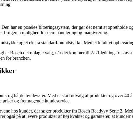
øsning.
Den har en poseløs filtreringssystem, der gør det nemt at opretholde o
iver brugeren mulighed for nem håndtering og manøvrering.
undstykke og et ekstra standard-mundstykke. Med et intuitivt opbevari
logi er Bosch det oplagte valg, når det kommer til 2-i-1 ledningsfri s
den for branchen.
ikker
onik og hårde hvidevarer. Med et stort udvalg af produkter og over 40 år
e priser og fremragende kundeservice.
ene hos kunder, der søger produkter fra Bosch Readyyy Serie 2. Med et
r også på at levere produkter af høj kvalitet og garanterer, at kundern