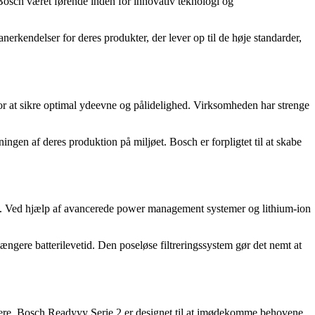
Bosch været førende inden for innovativ teknologi og
rkendelser for deres produkter, der lever op til de høje standarder,
or at sikre optimal ydeevne og pålidelighed. Virksomheden har strenge
gen af deres produktion på miljøet. Bosch er forpligtet til at skabe
else. Ved hjælp af avancerede power management systemer og lithium-ion
længere batterilevetid. Den poseløse filtreringssystem gør det nemt at
ere. Bosch Readyyy Serie 2 er designet til at imødekomme behovene