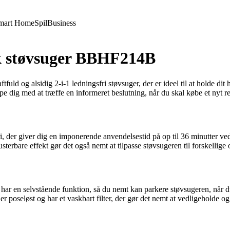
mart Home
Spil
Business
ck støvsuger BBHF214B
 og alsidig 2-i-1 ledningsfri støvsuger, der er ideel til at holde dit h
lpe dig med at træffe en informeret beslutning, når du skal købe et nyt 
, der giver dig en imponerende anvendelsestid på op til 36 minutter ved
usterbare effekt gør det også nemt at tilpasse støvsugeren til forskellige
r en selvstående funktion, så du nemt kan parkere støvsugeren, når du 
er poseløst og har et vaskbart filter, der gør det nemt at vedligeholde o