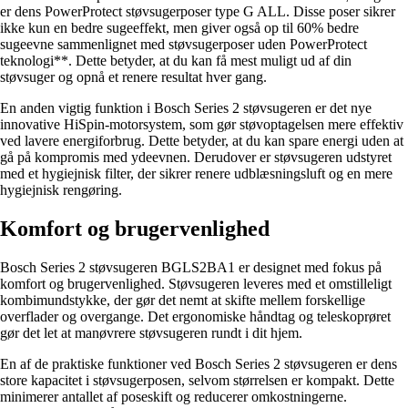
er dens PowerProtect støvsugerposer type G ALL. Disse poser sikrer
ikke kun en bedre sugeeffekt, men giver også op til 60% bedre
sugeevne sammenlignet med støvsugerposer uden PowerProtect
teknologi**. Dette betyder, at du kan få mest muligt ud af din
støvsuger og opnå et renere resultat hver gang.
En anden vigtig funktion i Bosch Series 2 støvsugeren er det nye
innovative HiSpin-motorsystem, som gør støvoptagelsen mere effektiv
ved lavere energiforbrug. Dette betyder, at du kan spare energi uden at
gå på kompromis med ydeevnen. Derudover er støvsugeren udstyret
med et hygiejnisk filter, der sikrer renere udblæsningsluft og en mere
hygiejnisk rengøring.
Komfort og brugervenlighed
Bosch Series 2 støvsugeren BGLS2BA1 er designet med fokus på
komfort og brugervenlighed. Støvsugeren leveres med et omstilleligt
kombimundstykke, der gør det nemt at skifte mellem forskellige
overflader og overgange. Det ergonomiske håndtag og teleskoprøret
gør det let at manøvrere støvsugeren rundt i dit hjem.
En af de praktiske funktioner ved Bosch Series 2 støvsugeren er dens
store kapacitet i støvsugerposen, selvom størrelsen er kompakt. Dette
minimerer antallet af poseskift og reducerer omkostningerne.