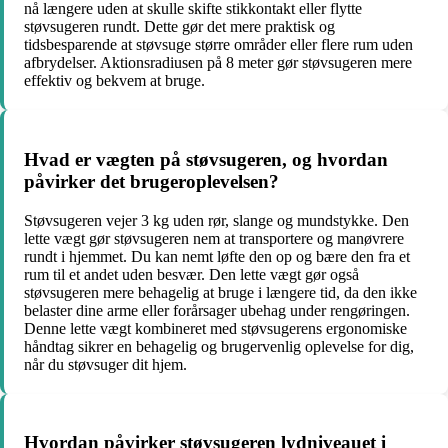
nå længere uden at skulle skifte stikkontakt eller flytte
støvsugeren rundt. Dette gør det mere praktisk og
tidsbesparende at støvsuge større områder eller flere rum uden
afbrydelser. Aktionsradiusen på 8 meter gør støvsugeren mere
effektiv og bekvem at bruge.
Hvad er vægten på støvsugeren, og hvordan
påvirker det brugeroplevelsen?
Støvsugeren vejer 3 kg uden rør, slange og mundstykke. Den
lette vægt gør støvsugeren nem at transportere og manøvrere
rundt i hjemmet. Du kan nemt løfte den op og bære den fra et
rum til et andet uden besvær. Den lette vægt gør også
støvsugeren mere behagelig at bruge i længere tid, da den ikke
belaster dine arme eller forårsager ubehag under rengøringen.
Denne lette vægt kombineret med støvsugerens ergonomiske
håndtag sikrer en behagelig og brugervenlig oplevelse for dig,
når du støvsuger dit hjem.
Hvordan påvirker støvsugeren lydniveauet i