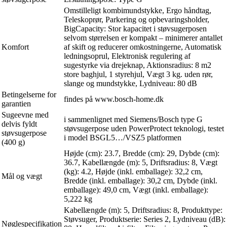
Omstilleligt kombimundstykke, Ergo håndtag,
Teleskoprør, Parkering og opbevaringsholder,
BigCapacity: Stor kapacitet i støvsugerposen
selvom størrelsen er kompakt – minimerer antallet
Komfort
af skift og reducerer omkostningerne, Automatisk
ledningsoprul, Elektronisk regulering af
sugestyrke via drejeknap, Aktionsradius: 8 m2
store baghjul, 1 styrehjul, Vægt 3 kg. uden rør,
slange og mundstykke, Lydniveau: 80 dB
Betingelserne for
findes på www.bosch-home.dk
garantien
Sugeevne med
i sammenlignet med Siemens/Bosch type G
delvis fyldt
støvsugerpose uden PowerProtect teknologi, testet
støvsugerpose
i model BSGL5…/VSZ5 platformen
(400 g)
Højde (cm): 23.7, Bredde (cm): 29, Dybde (cm):
36.7, Kabellængde (m): 5, Driftsradius: 8, Vægt
(kg): 4.2, Højde (inkl. emballage): 32,2 cm,
Mål og vægt
Bredde (inkl. emballage): 30,2 cm, Dybde (inkl.
emballage): 49,0 cm, Vægt (inkl. emballage):
5,222 kg
Kabellængde (m): 5, Driftsradius: 8, Produkttype:
Støvsuger, Produktserie: Series 2, Lydniveau (dB):
Nøglespecifikation