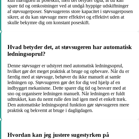
kun mængden af poseskift, men det betyder også, at du kan
spare tid og omkostninger ved at undgå hyppige udskiftninger
af støvsugerposer. Støvsugerens store kapacitet i støvsugerposen
sikrer, at du kan støvsuge mere effektivt og effektivt uden at
skulle bekymre dig om konstant poseskift.
Hvad betyder det, at støvsugeren har automatisk
ledningsoprul?
Denne støvsuger er udstyret med automatisk ledningsoprul,
hvilket gør det meget praktisk at bruge og opbevare. Når du er
færdig med at støvsuge, behøver du ikke manuelt at samle
ledningen op. Støvsugeren gør det for dig ved hjælp af en
indbygget mekanisme. Dette sparer dig tid og besvær med at
sno og organisere ledningen manuelt. Når ledningen er fuldt
udtrukket, kan du nemt rulle den ind igen med et enkelt træk.
Den automatiske ledningsoprul funktion gør støvsugeren mere
praktisk og bekvemt at bruge i dagligdagen.
Hvordan kan jeg justere sugestyrken på