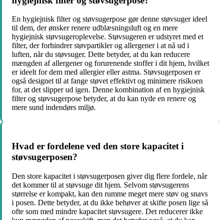
hygiejnisk filter og støvsugerpose?
En hygiejnisk filter og støvsugerpose gør denne støvsuger ideel
til dem, der ønsker renere udblæsningsluft og en mere
hygiejnisk støvsugeroplevelse. Støvsugeren er udstyret med et
filter, der forhindrer støvpartikler og allergener i at nå ud i
luften, når du støvsuger. Dette betyder, at du kan reducere
mængden af allergener og forurenende stoffer i dit hjem, hvilket
er ideelt for dem med allergier eller astma. Støvsugerposen er
også designet til at fange støvet effektivt og minimere risikoen
for, at det slipper ud igen. Denne kombination af en hygiejnisk
filter og støvsugerpose betyder, at du kan nyde en renere og
mere sund indendørs miljø.
Hvad er fordelene ved den store kapacitet i
støvsugerposen?
Den store kapacitet i støvsugerposen giver dig flere fordele, når
det kommer til at støvsuge dit hjem. Selvom støvsugerens
størrelse er kompakt, kan den rumme meget mere støv og snavs
i posen. Dette betyder, at du ikke behøver at skifte posen lige så
ofte som med mindre kapacitet støvsugere. Det reducerer ikke