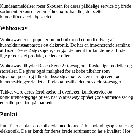
Kundeanmeldelser roser Skousen for deres pålidelige service og brede
sortiment. Skousen er en pålidelig forhandler, der sætter
kundetilfredshed i højsædet.
Whiteaway
Whiteaway er en populær onlinebutik med et bredt udvalg af
husholdningsapparater og elektronik. De har en imponerende samling
af Bosch Serie 2 støvsugere, der gør det nemt for kunderne at finde
lige præcis det produkt, de leder efter.
Whiteaway tilbyder Bosch Serie 2 støvsugere i forskellige modeller og
størrelser. De giver også mulighed for at købe tilbehør som
støvsugerposer og filtre til disse støvsugere. Deres brugervenlige
hjemmeside gør det let at finde og bestille den ønskede støvsuger.
Takket være deres forpligtelse til overlegen kundeservice og
konkurrencedygtige priser, har Whiteaway opnået gode anmeldelser og
en solid position på markedet.
Punkt1
Punkt1 er en dansk detailkæde med fokus på husholdningsapparater og
elektronik. De er kendt for deres brede sortiment og høje kvalitet. Hos