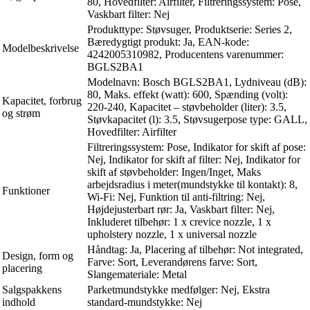
80, Hovedfilter: Airfilter, Filtreringssystem: Pose,
Vaskbart filter: Nej
Produkttype: Støvsuger, Produktserie: Series 2,
Bæredygtigt produkt: Ja, EAN-kode:
Modelbeskrivelse
4242005310982, Producentens varenummer:
BGLS2BA1
Modelnavn: Bosch BGLS2BA1, Lydniveau (dB):
80, Maks. effekt (watt): 600, Spænding (volt):
Kapacitet, forbrug
220-240, Kapacitet – støvbeholder (liter): 3.5,
og strøm
Støvkapacitet (l): 3.5, Støvsugerpose type: GALL,
Hovedfilter: Airfilter
Filtreringssystem: Pose, Indikator for skift af pose:
Nej, Indikator for skift af filter: Nej, Indikator for
skift af støvbeholder: Ingen/Inget, Maks
arbejdsradius i meter(mundstykke til kontakt): 8,
Funktioner
Wi-Fi: Nej, Funktion til anti-filtring: Nej,
Højdejusterbart rør: Ja, Vaskbart filter: Nej,
Inkluderet tilbehør: 1 x crevice nozzle, 1 x
upholstery nozzle, 1 x universal nozzle
Håndtag: Ja, Placering af tilbehør: Not integrated,
Design, form og
Farve: Sort, Leverandørens farve: Sort,
placering
Slangemateriale: Metal
Salgspakkens
Parketmundstykke medfølger: Nej, Ekstra
indhold
standard-mundstykke: Nej