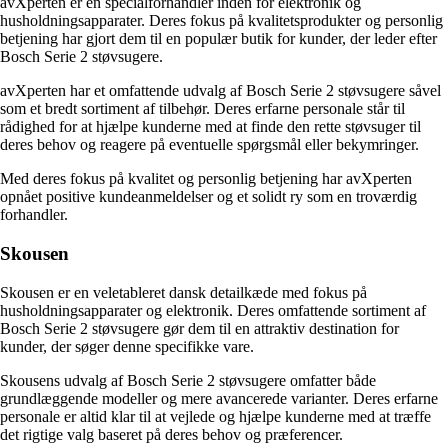
avXperten er en specialforhandler inden for elektronik og
husholdningsapparater. Deres fokus på kvalitetsprodukter og personlig
betjening har gjort dem til en populær butik for kunder, der leder efter
Bosch Serie 2 støvsugere.
avXperten har et omfattende udvalg af Bosch Serie 2 støvsugere såvel
som et bredt sortiment af tilbehør. Deres erfarne personale står til
rådighed for at hjælpe kunderne med at finde den rette støvsuger til
deres behov og reagere på eventuelle spørgsmål eller bekymringer.
Med deres fokus på kvalitet og personlig betjening har avXperten
opnået positive kundeanmeldelser og et solidt ry som en troværdig
forhandler.
Skousen
Skousen er en veletableret dansk detailkæde med fokus på
husholdningsapparater og elektronik. Deres omfattende sortiment af
Bosch Serie 2 støvsugere gør dem til en attraktiv destination for
kunder, der søger denne specifikke vare.
Skousens udvalg af Bosch Serie 2 støvsugere omfatter både
grundlæggende modeller og mere avancerede varianter. Deres erfarne
personale er altid klar til at vejlede og hjælpe kunderne med at træffe
det rigtige valg baseret på deres behov og præferencer.