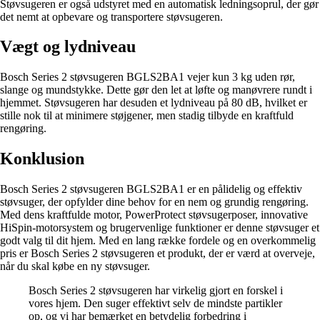
Støvsugeren er også udstyret med en automatisk ledningsoprul, der gør
det nemt at opbevare og transportere støvsugeren.
Vægt og lydniveau
Bosch Series 2 støvsugeren BGLS2BA1 vejer kun 3 kg uden rør,
slange og mundstykke. Dette gør den let at løfte og manøvrere rundt i
hjemmet. Støvsugeren har desuden et lydniveau på 80 dB, hvilket er
stille nok til at minimere støjgener, men stadig tilbyde en kraftfuld
rengøring.
Konklusion
Bosch Series 2 støvsugeren BGLS2BA1 er en pålidelig og effektiv
støvsuger, der opfylder dine behov for en nem og grundig rengøring.
Med dens kraftfulde motor, PowerProtect støvsugerposer, innovative
HiSpin-motorsystem og brugervenlige funktioner er denne støvsuger et
godt valg til dit hjem. Med en lang række fordele og en overkommelig
pris er Bosch Series 2 støvsugeren et produkt, der er værd at overveje,
når du skal købe en ny støvsuger.
Bosch Series 2 støvsugeren har virkelig gjort en forskel i
vores hjem. Den suger effektivt selv de mindste partikler
op, og vi har bemærket en betydelig forbedring i