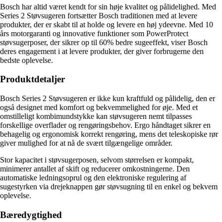
Bosch har altid været kendt for sin høje kvalitet og pålidelighed. Med
Series 2 Støvsugeren fortsætter Bosch traditionen med at levere
produkter, der er skabt til at holde og levere en høj ydeevne. Med 10
års motorgaranti og innovative funktioner som PowerProtect
støvsugerposer, der sikrer op til 60% bedre sugeeffekt, viser Bosch
deres engagement i at levere produkter, der giver forbrugerne den
bedste oplevelse.
Produktdetaljer
Bosch Series 2 Støvsugeren er ikke kun kraftfuld og pålidelig, den er
også designet med komfort og bekvemmelighed for øje. Med et
omstilleligt kombimundstykke kan støvsugeren nemt tilpasses
forskellige overflader og rengøringsbehov. Ergo håndtaget sikrer en
behagelig og ergonomisk korrekt rengøring, mens det teleskopiske rør
giver mulighed for at nå de svært tilgængelige områder.
Stor kapacitet i støvsugerposen, selvom størrelsen er kompakt,
minimerer antallet af skift og reducerer omkostningerne. Den
automatiske ledningsoprul og den elektroniske regulering af
sugestyrken via drejeknappen gør støvsugning til en enkel og bekvem
oplevelse.
Bæredygtighed