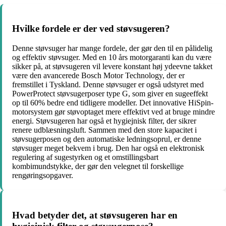
Hvilke fordele er der ved støvsugeren?
Denne støvsuger har mange fordele, der gør den til en pålidelig
og effektiv støvsuger. Med en 10 års motorgaranti kan du være
sikker på, at støvsugeren vil levere konstant høj ydeevne takket
være den avancerede Bosch Motor Technology, der er
fremstillet i Tyskland. Denne støvsuger er også udstyret med
PowerProtect støvsugerposer type G, som giver en sugeeffekt
op til 60% bedre end tidligere modeller. Det innovative HiSpin-
motorsystem gør støvoptaget mere effektivt ved at bruge mindre
energi. Støvsugeren har også et hygiejnisk filter, der sikrer
renere udblæsningsluft. Sammen med den store kapacitet i
støvsugerposen og den automatiske ledningsoprul, er denne
støvsuger meget bekvem i brug. Den har også en elektronisk
regulering af sugestyrken og et omstillingsbart
kombimundstykke, der gør den velegnet til forskellige
rengøringsopgaver.
Hvad betyder det, at støvsugeren har en