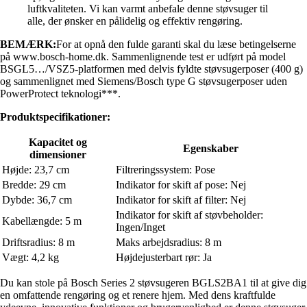
luftkvaliteten. Vi kan varmt anbefale denne støvsuger til
alle, der ønsker en pålidelig og effektiv rengøring.
BEMÆRK:
For at opnå den fulde garanti skal du læse betingelserne
på www.bosch-home.dk. Sammenlignende test er udført på model
BSGL5…/VSZ5-platformen med delvis fyldte støvsugerposer (400 g)
og sammenlignet med Siemens/Bosch type G støvsugerposer uden
PowerProtect teknologi***.
Produktspecifikationer:
Kapacitet og
Egenskaber
dimensioner
Højde: 23,7 cm
Filtreringssystem: Pose
Bredde: 29 cm
Indikator for skift af pose: Nej
Dybde: 36,7 cm
Indikator for skift af filter: Nej
Indikator for skift af støvbeholder:
Kabellængde: 5 m
Ingen/Inget
Driftsradius: 8 m
Maks arbejdsradius: 8 m
Vægt: 4,2 kg
Højdejusterbart rør: Ja
Du kan stole på Bosch Series 2 støvsugeren BGLS2BA1 til at give dig
en omfattende rengøring og et renere hjem. Med dens kraftfulde