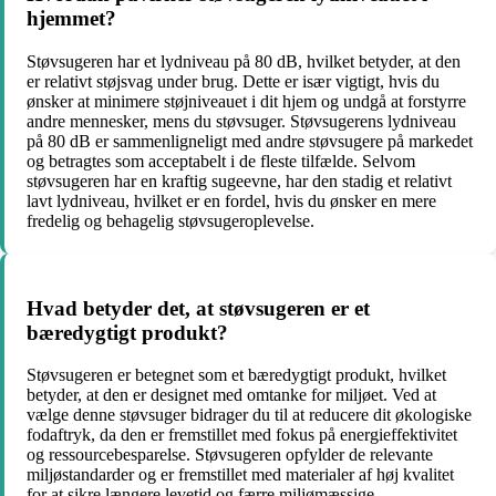
hjemmet?
Støvsugeren har et lydniveau på 80 dB, hvilket betyder, at den
er relativt støjsvag under brug. Dette er især vigtigt, hvis du
ønsker at minimere støjniveauet i dit hjem og undgå at forstyrre
andre mennesker, mens du støvsuger. Støvsugerens lydniveau
på 80 dB er sammenligneligt med andre støvsugere på markedet
og betragtes som acceptabelt i de fleste tilfælde. Selvom
støvsugeren har en kraftig sugeevne, har den stadig et relativt
lavt lydniveau, hvilket er en fordel, hvis du ønsker en mere
fredelig og behagelig støvsugeroplevelse.
Hvad betyder det, at støvsugeren er et
bæredygtigt produkt?
Støvsugeren er betegnet som et bæredygtigt produkt, hvilket
betyder, at den er designet med omtanke for miljøet. Ved at
vælge denne støvsuger bidrager du til at reducere dit økologiske
fodaftryk, da den er fremstillet med fokus på energieffektivitet
og ressourcebesparelse. Støvsugeren opfylder de relevante
miljøstandarder og er fremstillet med materialer af høj kvalitet
for at sikre længere levetid og færre miljømæssige