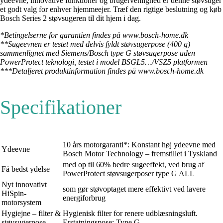
ydeevne, innovative funktioner og brugervenlighed er denne støvsuger
et godt valg for enhver hjemmeejer. Træf den rigtige beslutning og køb
Bosch Series 2 støvsugeren til dit hjem i dag.
*Betingelserne for garantien findes på www.bosch-home.dk
**Sugeevnen er testet med delvis fyldt støvsugerpose (400 g)
sammenlignet med Siemens/Bosch type G støvsugerpose uden
PowerProtect teknologi, testet i model BSGL5…/VSZ5 platformen
***Detaljeret produktinformation findes på www.bosch-home.dk
Specifikationer
10 års motorgaranti*: Konstant høj ydeevne med
Ydeevne
Bosch Motor Technology – fremstillet i Tyskland
med op til 60% bedre sugeeffekt, ved brug af
Få bedst ydelse
PowerProtect støvsugerposer type G ALL
Nyt innovativt
som gør støvoptaget mere effektivt ved lavere
HiSpin-
energiforbrug
motorsystem
Hygiejne – filter &
Hygienisk filter for renere udblæsningsluft.
støvsugerpose
Erstatningspose: Type G