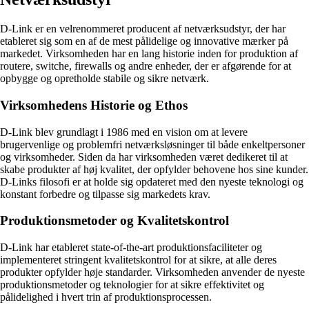
D-Link er en velrenommeret producent af netværksudstyr, der har
etableret sig som en af de mest pålidelige og innovative mærker på
markedet. Virksomheden har en lang historie inden for produktion af
routere, switche, firewalls og andre enheder, der er afgørende for at
opbygge og opretholde stabile og sikre netværk.
Virksomhedens Historie og Ethos
D-Link blev grundlagt i 1986 med en vision om at levere
brugervenlige og problemfri netværksløsninger til både enkeltpersoner
og virksomheder. Siden da har virksomheden været dedikeret til at
skabe produkter af høj kvalitet, der opfylder behovene hos sine kunder.
D-Links filosofi er at holde sig opdateret med den nyeste teknologi og
konstant forbedre og tilpasse sig markedets krav.
Produktionsmetoder og Kvalitetskontrol
D-Link har etableret state-of-the-art produktionsfaciliteter og
implementeret stringent kvalitetskontrol for at sikre, at alle deres
produkter opfylder høje standarder. Virksomheden anvender de nyeste
produktionsmetoder og teknologier for at sikre effektivitet og
pålidelighed i hvert trin af produktionsprocessen.