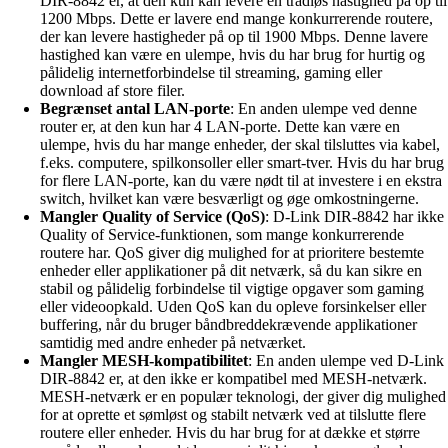
DIR-8842 er, at den kun kan levere en trådløs hastighed på op til
1200 Mbps. Dette er lavere end mange konkurrerende routere,
der kan levere hastigheder på op til 1900 Mbps. Denne lavere
hastighed kan være en ulempe, hvis du har brug for hurtig og
pålidelig internetforbindelse til streaming, gaming eller
download af store filer.
Begrænset antal LAN-porte
: En anden ulempe ved denne
router er, at den kun har 4 LAN-porte. Dette kan være en
ulempe, hvis du har mange enheder, der skal tilsluttes via kabel,
f.eks. computere, spilkonsoller eller smart-tver. Hvis du har brug
for flere LAN-porte, kan du være nødt til at investere i en ekstra
switch, hvilket kan være besværligt og øge omkostningerne.
Mangler Quality of Service (QoS)
: D-Link DIR-8842 har ikke
Quality of Service-funktionen, som mange konkurrerende
routere har. QoS giver dig mulighed for at prioritere bestemte
enheder eller applikationer på dit netværk, så du kan sikre en
stabil og pålidelig forbindelse til vigtige opgaver som gaming
eller videoopkald. Uden QoS kan du opleve forsinkelser eller
buffering, når du bruger båndbreddekrævende applikationer
samtidig med andre enheder på netværket.
Mangler MESH-kompatibilitet
: En anden ulempe ved D-Link
DIR-8842 er, at den ikke er kompatibel med MESH-netværk.
MESH-netværk er en populær teknologi, der giver dig mulighed
for at oprette et sømløst og stabilt netværk ved at tilslutte flere
routere eller enheder. Hvis du har brug for at dække et større