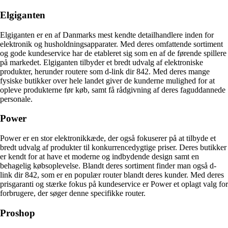
Elgiganten
Elgiganten er en af Danmarks mest kendte detailhandlere inden for
elektronik og husholdningsapparater. Med deres omfattende sortiment
og gode kundeservice har de etableret sig som en af de førende spillere
på markedet. Elgiganten tilbyder et bredt udvalg af elektroniske
produkter, herunder routere som d-link dir 842. Med deres mange
fysiske butikker over hele landet giver de kunderne mulighed for at
opleve produkterne før køb, samt få rådgivning af deres faguddannede
personale.
Power
Power er en stor elektronikkæde, der også fokuserer på at tilbyde et
bredt udvalg af produkter til konkurrencedygtige priser. Deres butikker
er kendt for at have et moderne og indbydende design samt en
behagelig købsoplevelse. Blandt deres sortiment finder man også d-
link dir 842, som er en populær router blandt deres kunder. Med deres
prisgaranti og stærke fokus på kundeservice er Power et oplagt valg for
forbrugere, der søger denne specifikke router.
Proshop