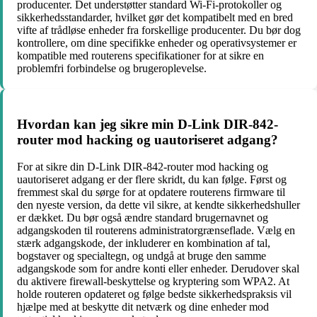
producenter. Det understøtter standard Wi-Fi-protokoller og
sikkerhedsstandarder, hvilket gør det kompatibelt med en bred
vifte af trådløse enheder fra forskellige producenter. Du bør dog
kontrollere, om dine specifikke enheder og operativsystemer er
kompatible med routerens specifikationer for at sikre en
problemfri forbindelse og brugeroplevelse.
Hvordan kan jeg sikre min D-Link DIR-842-
router mod hacking og uautoriseret adgang?
For at sikre din D-Link DIR-842-router mod hacking og
uautoriseret adgang er der flere skridt, du kan følge. Først og
fremmest skal du sørge for at opdatere routerens firmware til
den nyeste version, da dette vil sikre, at kendte sikkerhedshuller
er dækket. Du bør også ændre standard brugernavnet og
adgangskoden til routerens administratorgrænseflade. Vælg en
stærk adgangskode, der inkluderer en kombination af tal,
bogstaver og specialtegn, og undgå at bruge den samme
adgangskode som for andre konti eller enheder. Derudover skal
du aktivere firewall-beskyttelse og kryptering som WPA2. At
holde routeren opdateret og følge bedste sikkerhedspraksis vil
hjælpe med at beskytte dit netværk og dine enheder mod