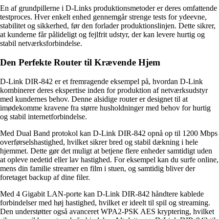
En af grundpillerne i D-Links produktionsmetoder er deres omfattende
testproces. Hver enkelt enhed gennemgår strenge tests for ydeevne,
stabilitet og sikkerhed, før den forlader produktionslinjen. Dette sikrer,
at kunderne får pålideligt og fejlfrit udstyr, der kan levere hurtig og
stabil netværksforbindelse.
Den Perfekte Router til Krævende Hjem
D-Link DIR-842 er et fremragende eksempel på, hvordan D-Link
kombinerer deres ekspertise inden for produktion af netværksudstyr
med kundernes behov. Denne alsidige router er designet til at
imødekomme kravene fra større husholdninger med behov for hurtig
og stabil internetforbindelse.
Med Dual Band protokol kan D-Link DIR-842 opnå op til 1200 Mbps
overførselshastighed, hvilket sikrer bred og stabil dækning i hele
hjemmet. Dette gør det muligt at betjene flere enheder samtidigt uden
at opleve nedetid eller lav hastighed. For eksempel kan du surfe online,
mens din familie streamer en film i stuen, og samtidig bliver der
foretaget backup af dine filer.
Med 4 Gigabit LAN-porte kan D-Link DIR-842 håndtere kablede
forbindelser med høj hastighed, hvilket er ideelt til spil og streaming.
Den understøtter også avanceret WPA2-PSK AES kryptering, hvilket