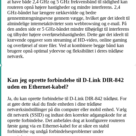
at have både 2,4 GHz og 5 GHz frekvensbånd til rådighed kan
routeren opnå højere hastigheder og mindre interferens. 2,4
GHz-båndet har længere rækkevidde og bedre
gennemtrængningsevne gennem vægge, hvilket gør det ideelt til
almindelige internetaktiviteter som webbrowsing og e-mail. På
den anden side er 5 GHz-båndet mindre tilbøjeligt til interferens
og tilbyder højere overførselshastigheder. Dette gør det ideelt til
krævende opgaver som streaming af HD-video, online gaming
og overførsel af store filer. Ved at kombinere begge bånd kan
brugere opnå optimal ydeevne og fleksibilitet i deres trådløse
netværk.
Kan jeg oprette forbindelse til D-Link DIR-842
uden en Ethernet-kabel?
Ja, du kan oprette forbindelse til D-Link DIR-842 trådløst. For
at gøre dette skal du finde enheden i dine trådløse
netværksindstillinger på din computer eller mobil enhed. Vælg
dit netværk (SSID) og indtast den korrekte adgangskode for at
oprette forbindelse. Det anbefales dog at konfigurere routeren
første gang via en Ethernet-kabel for at sikre en stabil
forbindelse og undgå forbindelsesproblemer under