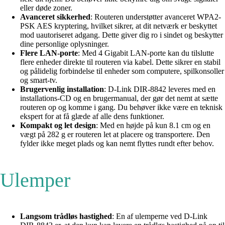
eller døde zoner.
Avanceret sikkerhed
: Routeren understøtter avanceret WPA2-
PSK AES kryptering, hvilket sikrer, at dit netværk er beskyttet
mod uautoriseret adgang. Dette giver dig ro i sindet og beskytter
dine personlige oplysninger.
Flere LAN-porte
: Med 4 Gigabit LAN-porte kan du tilslutte
flere enheder direkte til routeren via kabel. Dette sikrer en stabil
og pålidelig forbindelse til enheder som computere, spilkonsoller
og smart-tv.
Brugervenlig installation
: D-Link DIR-8842 leveres med en
installations-CD og en brugermanual, der gør det nemt at sætte
routeren op og komme i gang. Du behøver ikke være en teknisk
ekspert for at få glæde af alle dens funktioner.
Kompakt og let design
: Med en højde på kun 8.1 cm og en
vægt på 282 g er routeren let at placere og transportere. Den
fylder ikke meget plads og kan nemt flyttes rundt efter behov.
Ulemper
Langsom trådløs hastighed
: En af ulemperne ved D-Link