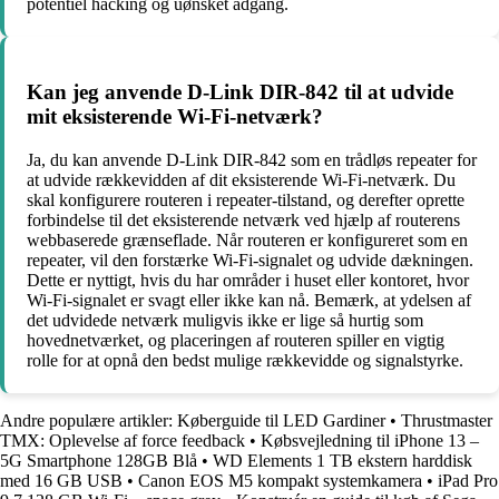
potentiel hacking og uønsket adgang.
Kan jeg anvende D-Link DIR-842 til at udvide
mit eksisterende Wi-Fi-netværk?
Ja, du kan anvende D-Link DIR-842 som en trådløs repeater for
at udvide rækkevidden af dit eksisterende Wi-Fi-netværk. Du
skal konfigurere routeren i repeater-tilstand, og derefter oprette
forbindelse til det eksisterende netværk ved hjælp af routerens
webbaserede grænseflade. Når routeren er konfigureret som en
repeater, vil den forstærke Wi-Fi-signalet og udvide dækningen.
Dette er nyttigt, hvis du har områder i huset eller kontoret, hvor
Wi-Fi-signalet er svagt eller ikke kan nå. Bemærk, at ydelsen af
det udvidede netværk muligvis ikke er lige så hurtig som
hovednetværket, og placeringen af routeren spiller en vigtig
rolle for at opnå den bedst mulige rækkevidde og signalstyrke.
Andre populære artikler:
Køberguide til LED Gardiner
•
Thrustmaster
TMX: Oplevelse af force feedback
•
Købsvejledning til iPhone 13 –
5G Smartphone 128GB Blå
•
WD Elements 1 TB ekstern harddisk
med 16 GB USB
•
Canon EOS M5 kompakt systemkamera
•
iPad Pro