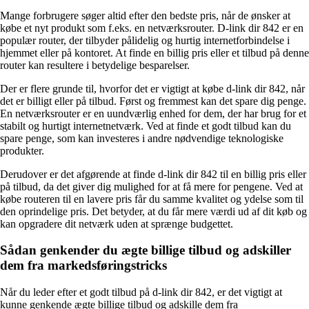
Mange forbrugere søger altid efter den bedste pris, når de ønsker at
købe et nyt produkt som f.eks. en netværksrouter. D-link dir 842 er en
populær router, der tilbyder pålidelig og hurtig internetforbindelse i
hjemmet eller på kontoret. At finde en billig pris eller et tilbud på denne
router kan resultere i betydelige besparelser.
Der er flere grunde til, hvorfor det er vigtigt at købe d-link dir 842, når
det er billigt eller på tilbud. Først og fremmest kan det spare dig penge.
En netværksrouter er en uundværlig enhed for dem, der har brug for et
stabilt og hurtigt internetnetværk. Ved at finde et godt tilbud kan du
spare penge, som kan investeres i andre nødvendige teknologiske
produkter.
Derudover er det afgørende at finde d-link dir 842 til en billig pris eller
på tilbud, da det giver dig mulighed for at få mere for pengene. Ved at
købe routeren til en lavere pris får du samme kvalitet og ydelse som til
den oprindelige pris. Det betyder, at du får mere værdi ud af dit køb og
kan opgradere dit netværk uden at sprænge budgettet.
Sådan genkender du ægte billige tilbud og adskiller
dem fra markedsføringstricks
Når du leder efter et godt tilbud på d-link dir 842, er det vigtigt at
kunne genkende ægte billige tilbud og adskille dem fra