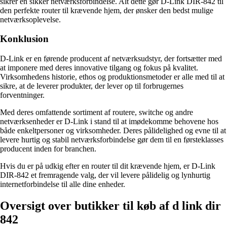
sikrer en sikker netværksforbindelse. Alt dette gør D-Link DIR-842 til
den perfekte router til krævende hjem, der ønsker den bedst mulige
netværksoplevelse.
Konklusion
D-Link er en førende producent af netværksudstyr, der fortsætter med
at imponere med deres innovative tilgang og fokus på kvalitet.
Virksomhedens historie, ethos og produktionsmetoder er alle med til at
sikre, at de leverer produkter, der lever op til forbrugernes
forventninger.
Med deres omfattende sortiment af routere, switche og andre
netværksenheder er D-Link i stand til at imødekomme behovene hos
både enkeltpersoner og virksomheder. Deres pålidelighed og evne til at
levere hurtig og stabil netværksforbindelse gør dem til en førsteklasses
producent inden for branchen.
Hvis du er på udkig efter en router til dit krævende hjem, er D-Link
DIR-842 et fremragende valg, der vil levere pålidelig og lynhurtig
internetforbindelse til alle dine enheder.
Oversigt over butikker til køb af d link dir
842