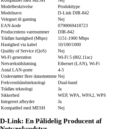
Kompatibel med MESH
Nej
Modelbeskrivelse
Produkttype
Modelnavn
D-Link DIR-842
Velegnet til gaming
Nej
EAN-kode
0790069418723
Producentens varenummer
DIR-842
Trådløs hastighed (Mbps)
1151-1900 Mbps
Hastighed via kabel
10/100/1000
Quality of Service (QoS)
Nej
Wi-Fi generation
Wi-Fi 5 (802.11ac)
Netværkstilslutning
Ethernet (LAN), Wi-Fi
Antal LAN-porte
4-5
Understøtter flere datastrømme
Nej
Frekvensbåndsteknologi
Dual-band
Trådløs teknologi
Ja
Sikkerhed
WEP, WPA, WPA2, WPS
Integreret afbryder
Ja
Kompatibel med MESH
Nej
D-Link: En Pålidelig Producent af
Netværksudstyr