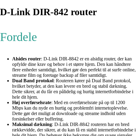
D-Link DIR-842 router
Fordele
Alsides router
: D-Link DIR-8842 er en alsidig router, der kan
opfylde dine krav og behov i et større hjem. Den kan håndtere
flere enheder samtidigt, hvilket gør den perfekt til at surfe online,
streame film og foretage backup af filer samtidigt.
Dual Band protokol
: Routeren kører på Dual Band protokol,
hvilket betyder, at den kan levere en bred og stabil dækning.
Dette sikrer, at du får en pålidelig og hurtig internetforbindelse i
hele dit hjem.
Høj overførselsrate
: Med en overførselsrate på op til 1200
Mbps kan du nyde en hurtig og problemfri internetoplevelse.
Dette gør det muligt at downloade og streame indhold uden
forsinkelser eller buffering.
Maksimal dækning
: D-Link DIR-8842 routeren har en bred
rækkevidde, der sikrer, at du kan få en stabil internetforbindelse i
hele dit hjem. Du behøver ikke bekymre dig om svage signaler