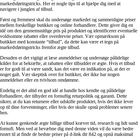
markedsføringstricks. Her er nogle tips til at hjælpe dig med at
navigere i junglen af tilbud.
Først og fremmest skal du undersøge markedet og sammenligne priser
mellem forskellige butikker og online forhandlere. Dette giver dig en
idé om den gennemsnitlige pris på produktet og identificerer eventuelle
voldsomme rabatter eller overdrevne priser. Vær opmærksom på
butikker med konstante “tilbud”, da dette kan være et tegn på
markedsføringstricks fremfor ægte tilbud.
Desuden er det vigtigt at læse anmeldelser og undersøge pålidelige
kilder for at bekræfte, at rabatten eller tilbuddet er ægte. Hvis et tilbud
er for godt til at være sandt, kan det være en indikation på, at der er
noget galt. Vær skeptisk over for butikker, der ikke har nogen
anmeldelser eller en tvivlsom omdømme.
Endelig er det altid en god idé at handle hos kendte og pålidelige
forhandlere, der tilbyder en fornuftig returpolitik og garanti. Dette
sikrer, at du kan returnere eller udskifte produktet, hvis det ikke lever
op til dine forventninger, eller hvis der skulle opstå problemer senere
hen.
At kunne genkende ægte billige tilbud kræver tid, research og lidt sund
fornuft. Men ved at bevæbne dig med denne viden vil du være bedre
rustet til at finde de bedste priser på d-link dir 842 og opnå maksimal