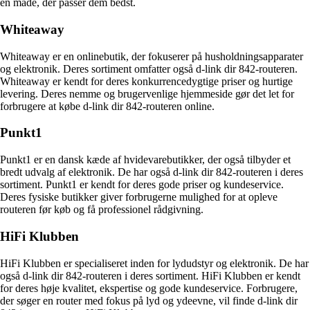
en måde, der passer dem bedst.
Whiteaway
Whiteaway er en onlinebutik, der fokuserer på husholdningsapparater
og elektronik. Deres sortiment omfatter også d-link dir 842-routeren.
Whiteaway er kendt for deres konkurrencedygtige priser og hurtige
levering. Deres nemme og brugervenlige hjemmeside gør det let for
forbrugere at købe d-link dir 842-routeren online.
Punkt1
Punkt1 er en dansk kæde af hvidevarebutikker, der også tilbyder et
bredt udvalg af elektronik. De har også d-link dir 842-routeren i deres
sortiment. Punkt1 er kendt for deres gode priser og kundeservice.
Deres fysiske butikker giver forbrugerne mulighed for at opleve
routeren før køb og få professionel rådgivning.
HiFi Klubben
HiFi Klubben er specialiseret inden for lydudstyr og elektronik. De har
også d-link dir 842-routeren i deres sortiment. HiFi Klubben er kendt
for deres høje kvalitet, ekspertise og gode kundeservice. Forbrugere,
der søger en router med fokus på lyd og ydeevne, vil finde d-link dir