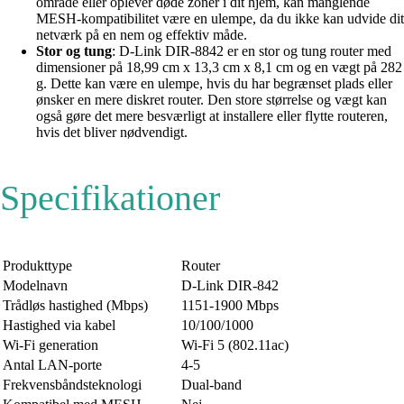
område eller oplever døde zoner i dit hjem, kan manglende
MESH-kompatibilitet være en ulempe, da du ikke kan udvide dit
netværk på en nem og effektiv måde.
Stor og tung
: D-Link DIR-8842 er en stor og tung router med
dimensioner på 18,99 cm x 13,3 cm x 8,1 cm og en vægt på 282
g. Dette kan være en ulempe, hvis du har begrænset plads eller
ønsker en mere diskret router. Den store størrelse og vægt kan
også gøre det mere besværligt at installere eller flytte routeren,
hvis det bliver nødvendigt.
Specifikationer
Produkttype
Router
Modelnavn
D-Link DIR-842
Trådløs hastighed (Mbps)
1151-1900 Mbps
Hastighed via kabel
10/100/1000
Wi-Fi generation
Wi-Fi 5 (802.11ac)
Antal LAN-porte
4-5
Frekvensbåndsteknologi
Dual-band