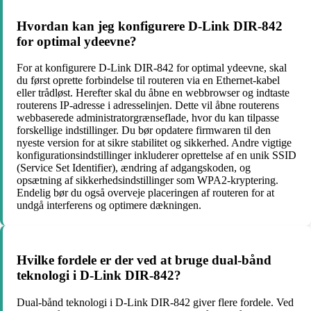
Hvordan kan jeg konfigurere D-Link DIR-842
for optimal ydeevne?
For at konfigurere D-Link DIR-842 for optimal ydeevne, skal
du først oprette forbindelse til routeren via en Ethernet-kabel
eller trådløst. Herefter skal du åbne en webbrowser og indtaste
routerens IP-adresse i adresselinjen. Dette vil åbne routerens
webbaserede administratorgrænseflade, hvor du kan tilpasse
forskellige indstillinger. Du bør opdatere firmwaren til den
nyeste version for at sikre stabilitet og sikkerhed. Andre vigtige
konfigurationsindstillinger inkluderer oprettelse af en unik SSID
(Service Set Identifier), ændring af adgangskoden, og
opsætning af sikkerhedsindstillinger som WPA2-kryptering.
Endelig bør du også overveje placeringen af routeren for at
undgå interferens og optimere dækningen.
Hvilke fordele er der ved at bruge dual-bånd
teknologi i D-Link DIR-842?
Dual-bånd teknologi i D-Link DIR-842 giver flere fordele. Ved