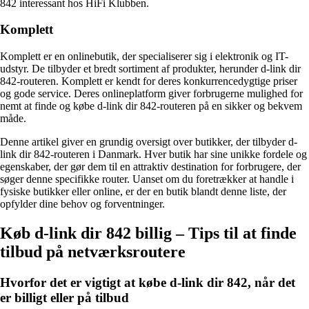
842 interessant hos HiFi Klubben.
Komplett
Komplett er en onlinebutik, der specialiserer sig i elektronik og IT-
udstyr. De tilbyder et bredt sortiment af produkter, herunder d-link dir
842-routeren. Komplett er kendt for deres konkurrencedygtige priser
og gode service. Deres onlineplatform giver forbrugerne mulighed for
nemt at finde og købe d-link dir 842-routeren på en sikker og bekvem
måde.
Denne artikel giver en grundig oversigt over butikker, der tilbyder d-
link dir 842-routeren i Danmark. Hver butik har sine unikke fordele og
egenskaber, der gør dem til en attraktiv destination for forbrugere, der
søger denne specifikke router. Uanset om du foretrækker at handle i
fysiske butikker eller online, er der en butik blandt denne liste, der
opfylder dine behov og forventninger.
Køb d-link dir 842 billig – Tips til at finde
tilbud på netværksroutere
Hvorfor det er vigtigt at købe d-link dir 842, når det
er billigt eller på tilbud