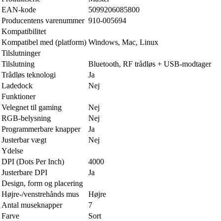
EAN-kode
5099206085800
Producentens varenummer
910-005694
Kompatibilitet
Kompatibel med (platform)
Windows, Mac, Linux
Tilslutninger
Tilslutning
Bluetooth, RF trådløs + USB-modtager
Trådløs teknologi
Ja
Ladedock
Nej
Funktioner
Velegnet til gaming
Nej
RGB-belysning
Nej
Programmerbare knapper
Ja
Justerbar vægt
Nej
Ydelse
DPI (Dots Per Inch)
4000
Justerbare DPI
Ja
Design, form og placering
Højre-/venstrehånds mus
Højre
Antal museknapper
7
Farve
Sort