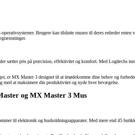
erativsystemer. Brugere kan tilslutte musen til deres enheder enten 
begrænsninger.
er sætter pris på præcision, effektivitet og komfort. Med Logitechs in
er, er MX Master 3 designet til at imødekomme dine behov og forbedre 
dig med at maksimere din produktivitet og nyde hver bevægelse.
 Master og MX Master 3 Mus
ommer til elektronik og husholdningsapparater. Med mere end 45 butikke