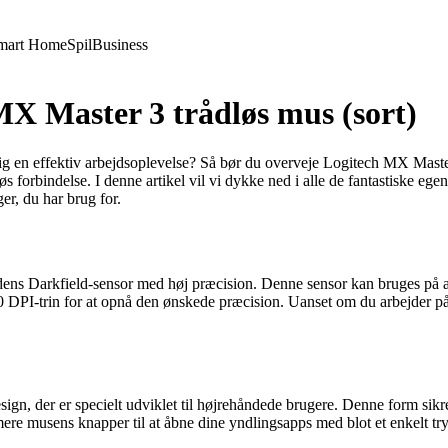
mart Home
Spil
Business
MX Master 3 trådløs mus (sort)
dig en effektiv arbejdsoplevelse? Så bør du overveje Logitech MX Maste
øs forbindelse. I denne artikel vil vi dykke ned i alle de fantastiske
er, du har brug for.
ns Darkfield-sensor med høj præcision. Denne sensor kan bruges på a
PI-trin for at opnå den ønskede præcision. Uanset om du arbejder på di
n, der er specielt udviklet til højrehåndede brugere. Denne form sikre
mere musens knapper til at åbne dine yndlingsapps med blot et enkelt 