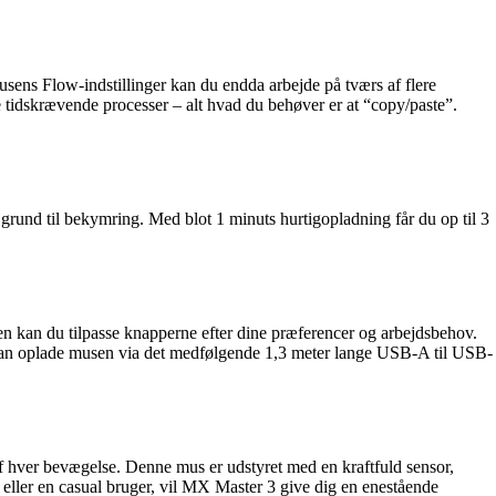
ens Flow-indstillinger kan du endda arbejde på tværs af flere
 tidskrævende processer – alt hvad du behøver er at “copy/paste”.
 grund til bekymring. Med blot 1 minuts hurtigopladning får du op til 3
 kan du tilpasse knapperne efter dine præferencer og arbejdsbehov.
kan oplade musen via det medfølgende 1,3 meter lange USB-A til USB-
 af hver bevægelse. Denne mus er udstyret med en kraftfuld sensor,
l eller en casual bruger, vil MX Master 3 give dig en enestående