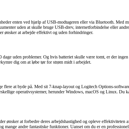
nheder enten ved hjælp af USB-modtageren eller via Bluetooth. Med mus
kumenter uden at skulle bruge USB-drev, internetforbindelse eller andre
r ønsker at arbejde effektivt og uden forhindringer.
70 dage uden problemer. Og hvis batteriet skulle være tomt, er der ingen
kymre dig om at løbe tør for strøm midt i arbejdet.
flere at byde på. Med sit 7-knap-layout og Logitech Options-softwaren
orskellige operativsystemer, herunder Windows, macOS og Linux. Du 
 der ønsker at forbedre deres arbejdshastighed og opleve effektiviteten
id og mange andre fantastiske funktioner. Uanset om du er en professione