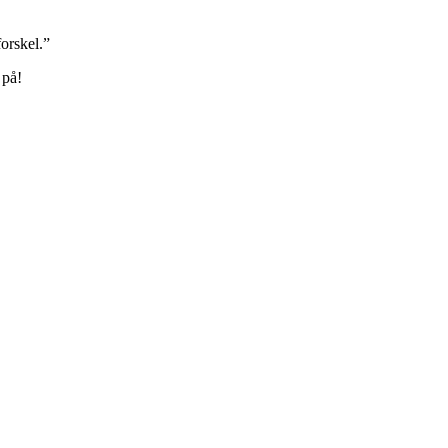
orskel.”
 på!