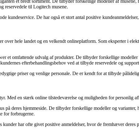
nten et bredt sortiment. De tilbyder forskellige modeller af musene,
og reservedele til Logitech musene.
gode kundeservice. De har også et stort antal positive kundeanmeldelser,
r over hele landet og en velkendt onlineplatform. Som eksperter i ele
et omfattende udvalg af produkter. De tilbyder forskellige modeller o
 kundernes efterbehandlingsbehov ved at tilbyde reservedele og supportt
ygtige priser og venlige personale. De er kendt for at tilbyde pålidel
r. Med en stærk online tilstedeværelse og muligheden for personlig afhe
 på deres hjemmeside. De tilbyder forskellige modeller og varianter
e for forbrugerne.
 kunder har ofte givet positive anmeldelser, hvor de fremhæver deres på