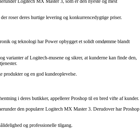
 herunder Logitech MX Master 3, som er den nyeste og mest
 der roser deres hurtige levering og konkurrencedygtige priser.
ktronik og teknologi har Power opbygget et solidt omdømme blandt
g varianter af Logitech-musene og sikrer, at kunderne kan finde den,
jenester.
ige produkter og en god kundeoplevelse.
ntning i deres butikker, appellerer Proshop til en bred vifte af kunder.
, herunder den populære Logitech MX Master 3. Derudover har Proshop
lidelighed og professionelle tilgang.