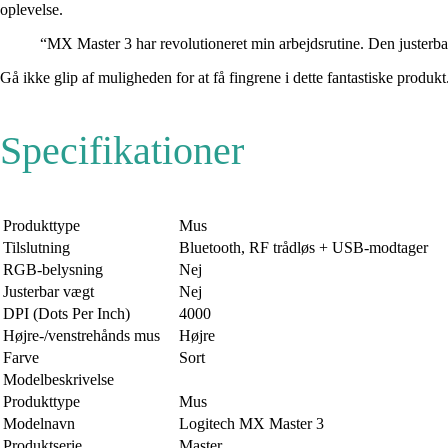
oplevelse.
“MX Master 3 har revolutioneret min arbejdsrutine. Den justerbar
Gå ikke glip af muligheden for at få fingrene i dette fantastiske prod
Specifikationer
Produkttype
Mus
Tilslutning
Bluetooth, RF trådløs + USB-modtager
RGB-belysning
Nej
Justerbar vægt
Nej
DPI (Dots Per Inch)
4000
Højre-/venstrehånds mus
Højre
Farve
Sort
Modelbeskrivelse
Produkttype
Mus
Modelnavn
Logitech MX Master 3
Produktserie
Master