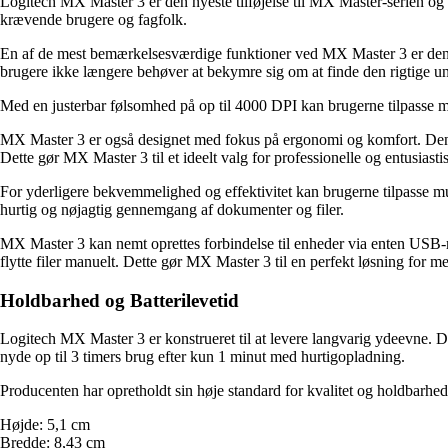
Logitech MX Master 3 er den nyeste tilføjelse til MX Master-serien og e
krævende brugere og fagfolk.
En af de mest bemærkelsesværdige funktioner ved MX Master 3 er dens D
brugere ikke længere behøver at bekymre sig om at finde den rigtige un
Med en justerbar følsomhed på op til 4000 DPI kan brugerne tilpasse mus
MX Master 3 er også designet med fokus på ergonomi og komfort. Den 
Dette gør MX Master 3 til et ideelt valg for professionelle og entusiast
For yderligere bekvemmelighed og effektivitet kan brugerne tilpasse m
hurtig og nøjagtig gennemgang af dokumenter og filer.
MX Master 3 kan nemt oprettes forbindelse til enheder via enten USB-
flytte filer manuelt. Dette gør MX Master 3 til en perfekt løsning for me
Holdbarhed og Batterilevetid
Logitech MX Master 3 er konstrueret til at levere langvarig ydeevne. De
nyde op til 3 timers brug efter kun 1 minut med hurtigopladning.
Producenten har opretholdt sin høje standard for kvalitet og holdbarhe
Højde: 5,1 cm
Bredde: 8,43 cm