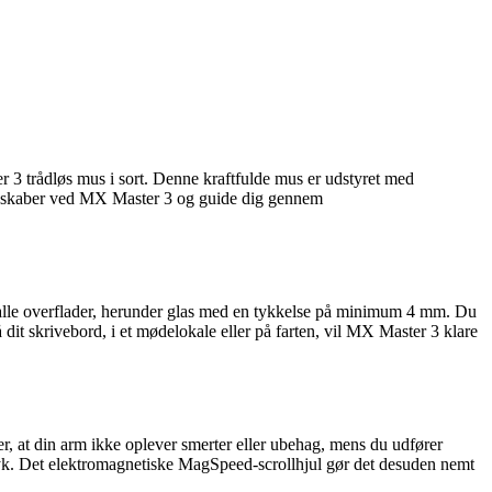
r 3 trådløs mus i sort. Denne kraftfulde mus er udstyret med
 egenskaber ved MX Master 3 og guide dig gennem
lle overflader, herunder glas med en tykkelse på minimum 4 mm. Du
t skrivebord, i et mødelokale eller på farten, vil MX Master 3 klare
r, at din arm ikke oplever smerter eller ubehag, mens du udfører
tryk. Det elektromagnetiske MagSpeed-scrollhjul gør det desuden nemt