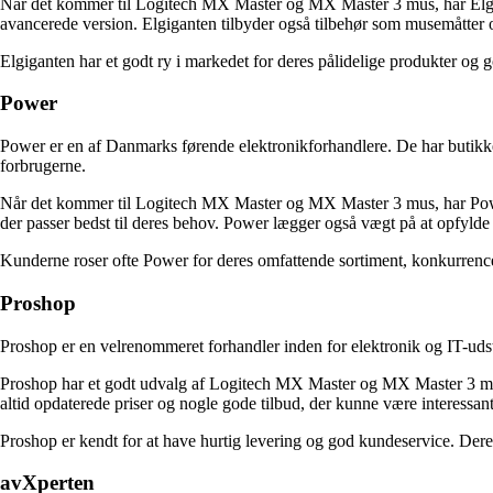
Når det kommer til Logitech MX Master og MX Master 3 mus, har Elgiga
avancerede version. Elgiganten tilbyder også tilbehør som musemåtter 
Elgiganten har et godt ry i markedet for deres pålidelige produkter og 
Power
Power er en af Danmarks førende elektronikforhandlere. De har butikke
forbrugerne.
Når det kommer til Logitech MX Master og MX Master 3 mus, har Power 
der passer bedst til deres behov. Power lægger også vægt på at opfylde
Kunderne roser ofte Power for deres omfattende sortiment, konkurrenced
Proshop
Proshop er en velrenommeret forhandler inden for elektronik og IT-udsty
Proshop har et godt udvalg af Logitech MX Master og MX Master 3 mus
altid opdaterede priser og nogle gode tilbud, der kunne være interessant
Proshop er kendt for at have hurtig levering og god kundeservice. Deres
avXperten