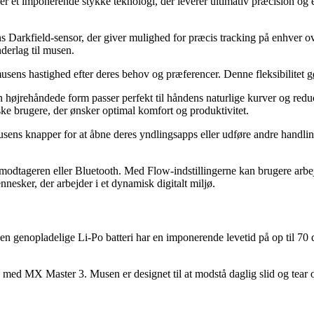
r et imponerende stykke teknologi, der leverer ultimativ præcision og e
arkfield-sensor, der giver mulighed for præcis tracking på enhver ove
derlag til musen.
ens hastighed efter deres behov og præferencer. Denne fleksibilitet gør
højrehåndede form passer perfekt til håndens naturlige kurver og red
iske brugere, der ønsker optimal komfort og produktivitet.
usens knapper for at åbne deres yndlingsapps eller udføre andre handli
modtageren eller Bluetooth. Med Flow-indstillingerne kan brugere arbe
nnesker, der arbejder i et dynamisk digitalt miljø.
n genopladelige Li-Po batteri har en imponerende levetid på op til 70 d
d med MX Master 3. Musen er designet til at modstå daglig slid og tear 