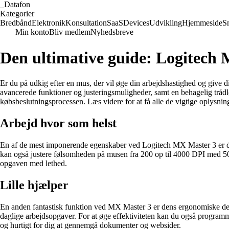
_
Datafon
Kategorier
Bredbånd
Elektronik
Konsultation
SaaS
Devices
Udvikling
Hjemmeside
S
Min konto
Bliv medlem
Nyhedsbreve
Den ultimative guide: Logitech 
Er du på udkig efter en mus, der vil øge din arbejdshastighed og give 
avancerede funktioner og justeringsmuligheder, samt en behagelig trådl
købsbeslutningsprocessen. Læs videre for at få alle de vigtige oplysning
Arbejd hvor som helst
En af de mest imponerende egenskaber ved Logitech MX Master 3 er de
kan også justere følsomheden på musen fra 200 op til 4000 DPI med 50 D
opgaven med lethed.
Lille hjælper
En anden fantastisk funktion ved MX Master 3 er dens ergonomiske desig
daglige arbejdsopgaver. For at øge effektiviteten kan du også program
og hurtigt for dig at gennemgå dokumenter og websider.