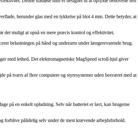
ffektivitet. Denne trådløse mus er designet til at opfylde behovene hos
rflade, herunder glas med en tykkelse på blot 4 mm. Dette betyder, at
 det muligt at opnå en mere præcis kontrol og effektivitet.
ucerer belastningen på hånd og underarm under længerevarende brug.
nger med lethed. Det elektromagnetiske MagSpeed scroll-hjul giver
jde på tværs af flere computere og styresystemer uden besværet med at
age på en enkelt opladning. Selv når batteriet er lavt, kan brugerne
og forblive pålidelig selv under de mest krævende arbejdsforhold.