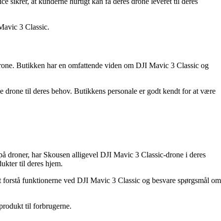
sikrer, at kunderne hurtigt kan få deres drone leveret til deres
Mavic 3 Classic.
c-drone. Butikken har en omfattende viden om DJI Mavic 3 Classic og
e drone til deres behov. Butikkens personale er godt kendt for at være
 på droner, har Skousen alligevel DJI Mavic 3 Classic-drone i deres
ukter til deres hjem.
 forstå funktionerne ved DJI Mavic 3 Classic og besvare spørgsmål om
produkt til forbrugerne.