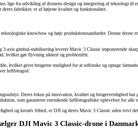
r, lige fra udvikling af dronens design og integrering af teknologi til e
deres fabrikker, er af højeste kvalitet og funktionalitet.
s teknologiske knowhow og høje produktionssandarder. Denne drone er de
is gimbal-stabilisering leverer Mavic 3 Classic imponerende skarpe og
tid, hvilket gør flyvning sikkert og problemfrit.
de, hvilket giver brugerne mulighed for at udforske og optage fantastis
er luftfotograf.
ingsudstyr. Deres fokus på innovation, kvalitet og brugervenlighed har g
tion, som garanterer enestående luftfotografiske oplevelser for alle en
ghed og kreativ frihed, er DJI og deres Mavic 3 Classic uden tvivl det 
 sælger DJI Mavic 3 Classic-drone i Danmar