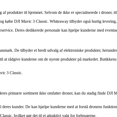
g af produkter til hjemmet. Selvom de ikke er specialiserede i droner, 
og købe DJI Mavic 3 Classic. Whiteaway tilbyder også hurtig levering, h
eservice. Deres dedikerede personale kan hjælpe kunderne med eventue
i Danmark. De tilbyder et bredt udvalg af elektroniske produkter, herund
e til at rådgive kunderne om de nyeste produkter på markedet. Butikkens
vic 3 Classic.
deres primære sortiment ikke omfatter droner, kan du stadig finde DJI 
 til deres kunder. De kan hjælpe kunderne med at forstå dronens funktio
sic, hvilket gør det til et attraktivt valg for forbrugerne.