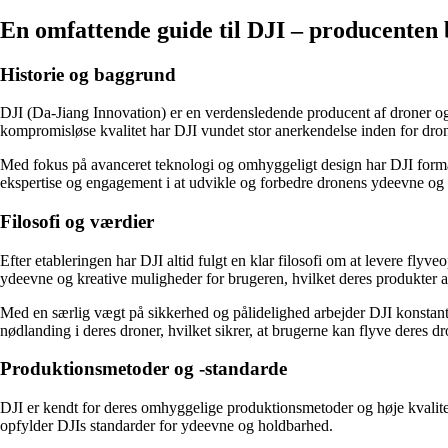
En omfattende guide til DJI – producenten
Historie og baggrund
DJI (Da-Jiang Innovation) er en verdensledende producent af droner o
kompromisløse kvalitet har DJI vundet stor anerkendelse inden for dron
Med fokus på avanceret teknologi og omhyggeligt design har DJI formå
ekspertise og engagement i at udvikle og forbedre dronens ydeevne og 
Filosofi og værdier
Efter etableringen har DJI altid fulgt en klar filosofi om at levere fly
ydeevne og kreative muligheder for brugeren, hvilket deres produkter af
Med en særlig vægt på sikkerhed og pålidelighed arbejder DJI konstan
nødlanding i deres droner, hvilket sikrer, at brugerne kan flyve deres 
Produktionsmetoder og -standarde
DJI er kendt for deres omhyggelige produktionsmetoder og høje kvalitet
opfylder DJIs standarder for ydeevne og holdbarhed.