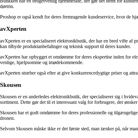
Butikken har en brugervenlig hjemmeside, der gør det nemt for kunderne 
dørtrin.
Proshop er også kendt for deres fremragende kundeservice, hvor de hj
avXperten
avXperten er en specialiseret elektronikbutik, der har en bred vifte a
kan tilbyde produktanbefalinger og teknisk support til deres kunder.
avXperten har opbygget et omdømme for deres ekspertise inden for elekt
venlige, hjælpsomme og imødekommende.
avXperten stræber også efter at give konkurrencedygtige priser og attra
Skousen
Skousen er en anderledes elektronikbutik, der specialiserer sig i hvid
sortiment. Dette gør det til et interessant valg for forbrugere, der øns
Skousen har et godt omdømme for deres professionelle og tilgængelige
dronen.
Selvom Skousen måske ikke er det første sted, man tænker på, når man vi