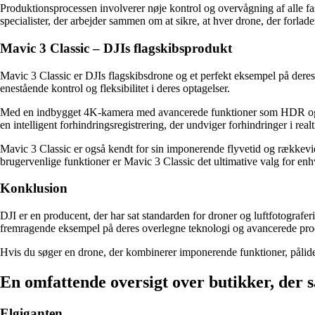
Produktionsprocessen involverer nøje kontrol og overvågning af alle fase
specialister, der arbejder sammen om at sikre, at hver drone, der forlader 
Mavic 3 Classic – DJIs flagskibsprodukt
Mavic 3 Classic er DJIs flagskibsdrone og et perfekt eksempel på dere
enestående kontrol og fleksibilitet i deres optagelser.
Med en indbygget 4K-kamera med avancerede funktioner som HDR og 3-ax
en intelligent forhindringsregistrering, der undviger forhindringer i real
Mavic 3 Classic er også kendt for sin imponerende flyvetid og rækkevid
brugervenlige funktioner er Mavic 3 Classic det ultimative valg for enhv
Konklusion
DJI er en producent, der har sat standarden for droner og luftfotografer
fremragende eksempel på deres overlegne teknologi og avancerede produk
Hvis du søger en drone, der kombinerer imponerende funktioner, pålideli
En omfattende oversigt over butikker, der
Elgiganten