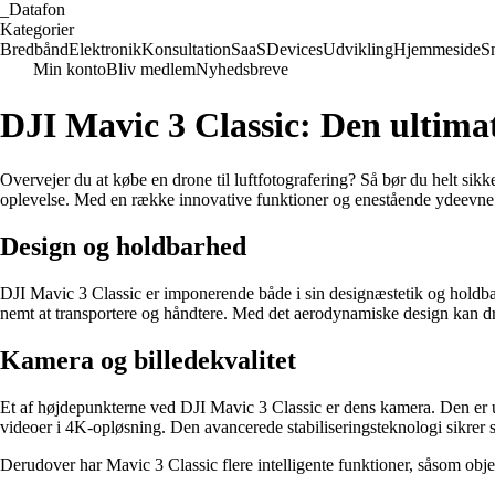
_
Datafon
Kategorier
Bredbånd
Elektronik
Konsultation
SaaS
Devices
Udvikling
Hjemmeside
S
Min konto
Bliv medlem
Nyhedsbreve
DJI Mavic 3 Classic: Den ultimat
Overvejer du at købe en drone til luftfotografering? Så bør du helt sikk
oplevelse. Med en række innovative funktioner og enestående ydeevne er 
Design og holdbarhed
DJI Mavic 3 Classic er imponerende både i sin designæstetik og holdba
nemt at transportere og håndtere. Med det aerodynamiske design kan drone
Kamera og billedekvalitet
Et af højdepunkterne ved DJI Mavic 3 Classic er dens kamera. Den er 
videoer i 4K-opløsning. Den avancerede stabiliseringsteknologi sikrer s
Derudover har Mavic 3 Classic flere intelligente funktioner, såsom objek