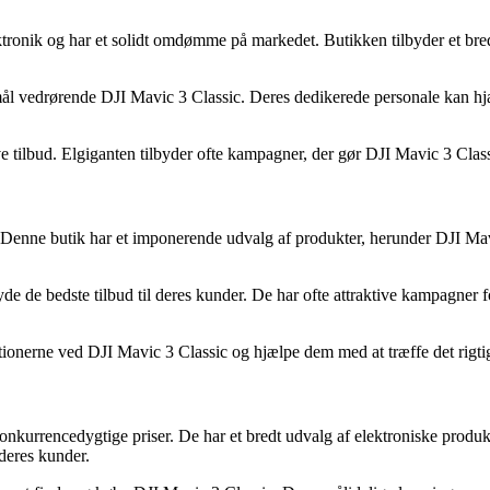
ktronik og har et solidt omdømme på markedet. Butikken tilbyder et br
ål vedrørende DJI Mavic 3 Classic. Deres dedikerede personale kan hjæ
ive tilbud. Elgiganten tilbyder ofte kampagner, der gør DJI Mavic 3 Cl
Denne butik har et imponerende udvalg af produkter, herunder DJI Mavi
de de bedste tilbud til deres kunder. De har ofte attraktive kampagner fo
ionerne ved DJI Mavic 3 Classic og hjælpe dem med at træffe det rigti
 konkurrencedygtige priser. De har et bredt udvalg af elektroniske prod
deres kunder.