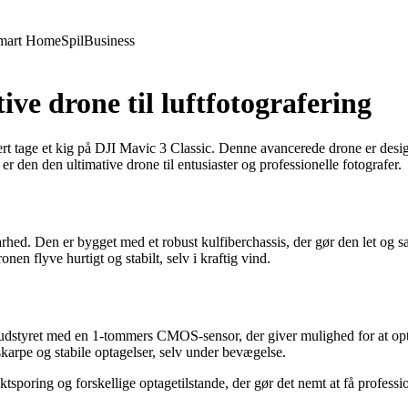
mart Home
Spil
Business
ive drone til luftfotografering
ert tage et kig på DJI Mavic 3 Classic. Denne avancerede drone er design
den den ultimative drone til entusiaster og professionelle fotografer.
rhed. Den er bygget med et robust kulfiberchassis, der gør den let og 
n flyve hurtigt og stabilt, selv i kraftig vind.
udstyret med en 1-tommers CMOS-sensor, der giver mulighed for at opt
karpe og stabile optagelser, selv under bevægelse.
tsporing og forskellige optagetilstande, der gør det nemt at få professi