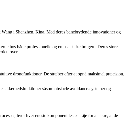
ank Wang i Shenzhen, Kina. Med deres banebrydende innovationer og
ne hos både professionelle og entusiastiske brugere. Deres store
erden over.
intuitive dronefunktioner. De stræber efter at opnå maksimal præcision,
ede sikkerhedsfunktioner såsom obstacle avoidance-systemer og
cesser, hvor hver eneste komponent testes nøje for at sikre, at de