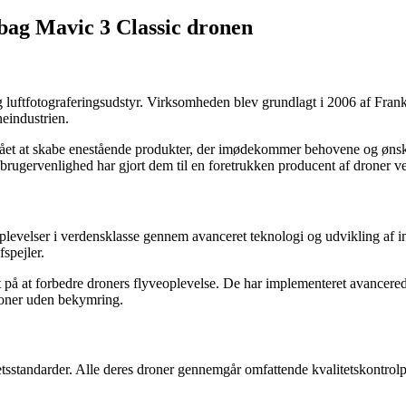
 bag Mavic 3 Classic dronen
g luftfotograferingsudstyr. Virksomheden blev grundlagt i 2006 af Fr
eindustrien.
et at skabe enestående produkter, der imødekommer behovene og ønsker
brugervenlighed har gjort dem til en foretrukken producent af droner v
veoplevelser i verdensklasse gennem avanceret teknologi og udvikling af 
spejler.
t på at forbedre droners flyveoplevelse. De har implementeret avancer
droner uden bekymring.
sstandarder. Alle deres droner gennemgår omfattende kvalitetskontrolpro