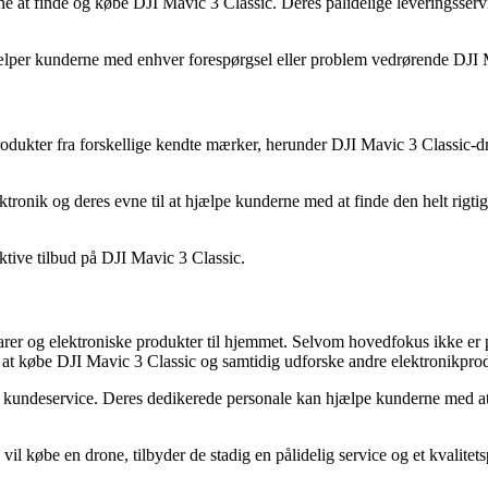
at finde og købe DJI Mavic 3 Classic. Deres pålidelige leveringsservice 
ælper kunderne med enhver forespørgsel eller problem vedrørende DJI 
f produkter fra forskellige kendte mærker, herunder DJI Mavic 3 Classi
ronik og deres evne til at hjælpe kunderne med at finde den helt rigtig
ktive tilbud på DJI Mavic 3 Classic.
evarer og elektroniske produkter til hjemmet. Selvom hovedfokus ikke er
ker at købe DJI Mavic 3 Classic og samtidig udforske andre elektronikprod
 kundeservice. Deres dedikerede personale kan hjælpe kunderne med at
l købe en drone, tilbyder de stadig en pålidelig service og et kvalitets