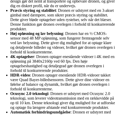
design gør det nemt at transportere og opbevare dronen, og giver
dig en diskret profil, når du er undervejs.
Præcis styring og stabilitet
: Dronen er udstyret med en 3-akset
gimbal med dæmpere, som sikrer præcis styring og stabilitet.
Dette giver bløde optagelser uden rystelser, selv når det blæser.
Denne funktion gør dronen overlegen i forhold til konkurrerende
produkter.
Høj opløsning og lav belysning
: Dronen har en ½ CMOS-
sensor med 48 MP opløsning, som fungerer fremragende selv
ved lav belysning. Dette giver dig mulighed for at optage klare
og detaljerede billeder og videoer, hvilket gør dronen overlegen i
forhold til konkurrenterne.
4K optagelser
: Dronen optager enestående videoer i 4K med en
opløsning på 3840x2160p ved 60 fps. Den høje
optagelseshastighed og detaljegrad gør dronen overlegen i
forhold til konkurrerende produkter.
HDR-video
: Dronen optager enestående HDR-videoer takket
være Quad Bayer-billedsensoren. Dette giver dine videoer en
følelse af balance og dynamik, hvilket gør dronen overlegen i
forhold til konkurrenterne.
Ocusync 2.0 teknologi
: Dronen er udstyret med Ocusync 2.0
teknologi, som leverer videotransmission med en rækkevidde på
op til 10 km. Denne teknologi giver dig mulighed for at udforske
og optage fra længere afstande end konkurrerende produkter.
Automatisk forhindringsundgåelse
: Dronen er udstyret med