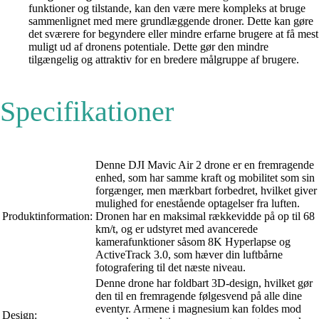
funktioner og tilstande, kan den være mere kompleks at bruge
sammenlignet med mere grundlæggende droner. Dette kan gøre
det sværere for begyndere eller mindre erfarne brugere at få mest
muligt ud af dronens potentiale. Dette gør den mindre
tilgængelig og attraktiv for en bredere målgruppe af brugere.
Specifikationer
Denne DJI Mavic Air 2 drone er en fremragende
enhed, som har samme kraft og mobilitet som sin
forgænger, men mærkbart forbedret, hvilket giver
mulighed for enestående optagelser fra luften.
Produktinformation:
Dronen har en maksimal rækkevidde på op til 68
km/t, og er udstyret med avancerede
kamerafunktioner såsom 8K Hyperlapse og
ActiveTrack 3.0, som hæver din luftbårne
fotografering til det næste niveau.
Denne drone har foldbart 3D-design, hvilket gør
den til en fremragende følgesvend på alle dine
eventyr. Armene i magnesium kan foldes mod
Design: