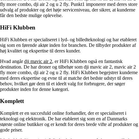
fly more combo, dji air 2 og u 2 fly. Punkt1 imponerer med deres store
udvalg af produkter og det høje serviceniveau, der sikrer, at kunderne
får den bedste mulige oplevelse.
HiFi Klubben
HiFi Klubben er specialiseret i lyd- og billedteknologi og har etableret
sig som en førende aktør inden for branchen. De tilbyder produkter af
høj kvalitet og ekspertise til deres kunder.
Hvad angår
dji mavic air 2
, er HiFi Klubben også en fantastisk
destination. De har droner og tilbehør som dji mavic air 2, mavic air 2
fly more combo, dji air 2 og u 2 fly. HiFi Klubben begejstrer kunderne
med deres ekspertise og evne til at matche det bedste udstyr til deres
behov, hvilket gør dem til et ideelt valg for forbrugere, der søger
produkter inden for denne kategori.
Komplett
Komplett er en succesfuld online forhandler, der er specialiseret i
teknologi og elektronik. De har etableret sig som en af Danmarks
største online butikker og er kendt for deres brede vifte af produkter og
gode priser.