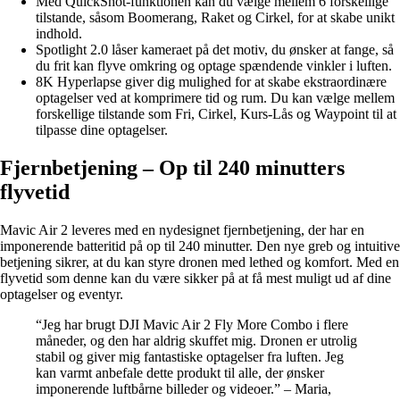
Med QuickShot-funktionen kan du vælge mellem 6 forskellige
tilstande, såsom Boomerang, Raket og Cirkel, for at skabe unikt
indhold.
Spotlight 2.0 låser kameraet på det motiv, du ønsker at fange, så
du frit kan flyve omkring og optage spændende vinkler i luften.
8K Hyperlapse giver dig mulighed for at skabe ekstraordinære
optagelser ved at komprimere tid og rum. Du kan vælge mellem
forskellige tilstande som Fri, Cirkel, Kurs-Lås og Waypoint til at
tilpasse dine optagelser.
Fjernbetjening – Op til 240 minutters
flyvetid
Mavic Air 2 leveres med en nydesignet fjernbetjening, der har en
imponerende batteritid på op til 240 minutter. Den nye greb og intuitive
betjening sikrer, at du kan styre dronen med lethed og komfort. Med en
flyvetid som denne kan du være sikker på at få mest muligt ud af dine
optagelser og eventyr.
“Jeg har brugt DJI Mavic Air 2 Fly More Combo i flere
måneder, og den har aldrig skuffet mig. Dronen er utrolig
stabil og giver mig fantastiske optagelser fra luften. Jeg
kan varmt anbefale dette produkt til alle, der ønsker
imponerende luftbårne billeder og videoer.” – Maria,