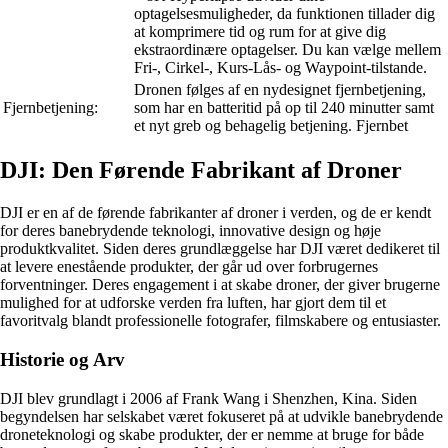
optagelsesmuligheder, da funktionen tillader dig
at komprimere tid og rum for at give dig
ekstraordinære optagelser. Du kan vælge mellem
Fri-, Cirkel-, Kurs-Lås- og Waypoint-tilstande.
Dronen følges af en nydesignet fjernbetjening,
Fjernbetjening:
som har en batteritid på op til 240 minutter samt
et nyt greb og behagelig betjening. Fjernbet
DJI: Den Førende Fabrikant af Droner
DJI er en af de førende fabrikanter af droner i verden, og de er kendt
for deres banebrydende teknologi, innovative design og høje
produktkvalitet. Siden deres grundlæggelse har DJI været dedikeret til
at levere enestående produkter, der går ud over forbrugernes
forventninger. Deres engagement i at skabe droner, der giver brugerne
mulighed for at udforske verden fra luften, har gjort dem til et
favoritvalg blandt professionelle fotografer, filmskabere og entusiaster.
Historie og Arv
DJI blev grundlagt i 2006 af Frank Wang i Shenzhen, Kina. Siden
begyndelsen har selskabet været fokuseret på at udvikle banebrydende
droneteknologi og skabe produkter, der er nemme at bruge for både