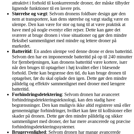
attraktivt i forhold til konkurrerende droner, der måske tilbyder
lignende funktioner til en lavere pris.
Størrelse og vægt
: Selvom dronens foldbare design gør den
nem at transportere, kan dens størrelse og vægt stadig være en
ulempe. Den kan være for stor og tung til at være praktisk at
have med på nogle eventyr eller rejser. Dette kan gøre det
sværere at bruge dronen i visse situationer og gør den mindre
fleksibel sammenlignet med mindre og lettere droner på
markedet.
Batteritid
: En anden ulempe ved denne drone er dens batteritid.
Selvom den har en imponerende batteritid på op til 240 minutter
for fjernbetjeningen, kan dronens batteritid være kortere, især
når den bruges til optagelser i høj kvalitet eller i blæsende
forhold. Dette kan begrænse den tid, du kan bruge dronen til
optagelser, før du skal oplade den igen. Dette gør den mindre
pålidelig og effektiv sammenlignet med droner med længere
batteritid.
Forhindringsdetektering
: Selvom dronen har avanceret
forhindringsdetekteringsteknologi, kan den stadig have
begrænsninger. Den kan muligvis ikke altid registrere små eller
gennemsigtige forhindringer, hvilket kan føre til kollisioner eller
skader på dronen. Dette gør den mindre pålidelig og sikker
sammenlignet med droner, der har mere avancerede og præcise
forhindringsdetekteringssystemer.
Brugervenlighed
: Selvom dronen har mange avancerede