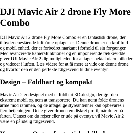
DJI Mavic Air 2 drone Fly More
Combo
DJI Mavic Air 2 drone Fly More Combo er en fantastisk drone, der
tilbyder enestående luftbårne optagelser. Denne drone er en kraftfuld
og mobil enhed, der er forbedret markant i forhold til sin forgænger.
Med avancerede kamerafunktioner og en imponerende rækkevidde
giver DJI Mavic Air 2 dig muligheden for at tage spektakulære billeder
og videoer i luften. Læs videre for at få mere at vide om denne drone
og hvorfor den er den perfekte følgesvend til dine eventyr.
Design – Foldbart og kompakt
Mavic Air 2 er designet med et foldbart 3D-design, der gør den
ekstremt mobil og nem at transportere. Du kan nemt folde dronens
arme mod rammen, og de aftagelige styreantenner kan opbevares i
fjernbetjeningen. Dette giver dronen en diskret profil, når du er på
farten. Uanset om du rejser eller er ude på eventyr, vil Mavic Air 2
være en pålidelig følgesvend.