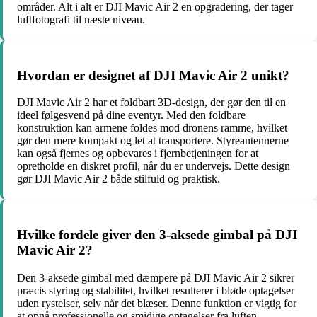
områder. Alt i alt er DJI Mavic Air 2 en opgradering, der tager
luftfotografi til næste niveau.
Hvordan er designet af DJI Mavic Air 2 unikt?
DJI Mavic Air 2 har et foldbart 3D-design, der gør den til en
ideel følgesvend på dine eventyr. Med den foldbare
konstruktion kan armene foldes mod dronens ramme, hvilket
gør den mere kompakt og let at transportere. Styreantennerne
kan også fjernes og opbevares i fjernbetjeningen for at
opretholde en diskret profil, når du er undervejs. Dette design
gør DJI Mavic Air 2 både stilfuld og praktisk.
Hvilke fordele giver den 3-aksede gimbal på DJI
Mavic Air 2?
Den 3-aksede gimbal med dæmpere på DJI Mavic Air 2 sikrer
præcis styring og stabilitet, hvilket resulterer i bløde optagelser
uden rystelser, selv når det blæser. Denne funktion er vigtig for
at opnå professionelle og smidige optagelser fra luften.