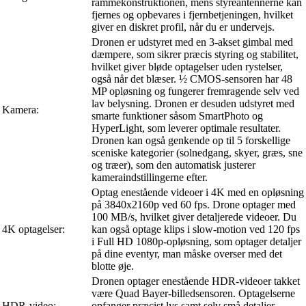
rammekonstruktionen, mens styreantennerne kan
fjernes og opbevares i fjernbetjeningen, hvilket
giver en diskret profil, når du er undervejs.
Dronen er udstyret med en 3-akset gimbal med
dæmpere, som sikrer præcis styring og stabilitet,
hvilket giver bløde optagelser uden rystelser,
også når det blæser. ½ CMOS-sensoren har 48
MP opløsning og fungerer fremragende selv ved
lav belysning. Dronen er desuden udstyret med
Kamera:
smarte funktioner såsom SmartPhoto og
HyperLight, som leverer optimale resultater.
Dronen kan også genkende op til 5 forskellige
sceniske kategorier (solnedgang, skyer, græs, sne
og træer), som den automatisk justerer
kameraindstillingerne efter.
Optag enestående videoer i 4K med en opløsning
på 3840x2160p ved 60 fps. Drone optager med
100 MB/s, hvilket giver detaljerede videoer. Du
4K optagelser:
kan også optage klips i slow-motion ved 120 fps
i Full HD 1080p-opløsning, som optager detaljer
på dine eventyr, man måske overser med det
blotte øje.
Dronen optager enestående HDR-videoer takket
være Quad Bayer-billedsensoren. Optagelserne
HDR-video:
opfanger præcist lys samt selv små detaljer,