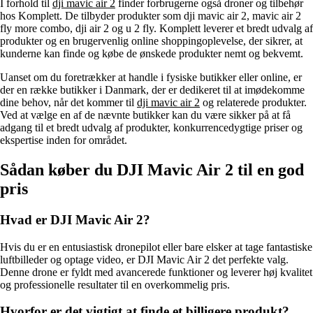
I forhold til
dji mavic air 2
finder forbrugerne også droner og tilbehør
hos Komplett. De tilbyder produkter som dji mavic air 2, mavic air 2
fly more combo, dji air 2 og u 2 fly. Komplett leverer et bredt udvalg af
produkter og en brugervenlig online shoppingoplevelse, der sikrer, at
kunderne kan finde og købe de ønskede produkter nemt og bekvemt.
Uanset om du foretrækker at handle i fysiske butikker eller online, er
der en række butikker i Danmark, der er dedikeret til at imødekomme
dine behov, når det kommer til
dji mavic air 2
og relaterede produkter.
Ved at vælge en af de nævnte butikker kan du være sikker på at få
adgang til et bredt udvalg af produkter, konkurrencedygtige priser og
ekspertise inden for området.
Sådan køber du DJI Mavic Air 2 til en god
pris
Hvad er DJI Mavic Air 2?
Hvis du er en entusiastisk dronepilot eller bare elsker at tage fantastiske
luftbilleder og optage video, er DJI Mavic Air 2 det perfekte valg.
Denne drone er fyldt med avancerede funktioner og leverer høj kvalitet
og professionelle resultater til en overkommelig pris.
Hvorfor er det vigtigt at finde et billigere produkt?