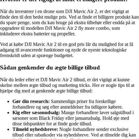
Når du investerer i en drone som DJI Mavic Air 2, er det vigtigt at
finde den til den bedst mulige pris. Ved at finde et billigere produkt kan
du spare penge, som du kan bruge på ekstra tilbehør eller endda på at
opgradere til modellen DJI Mavic Air 2 fly more combo, som
inkluderer ekstra batterier og propeller.
Ved at købe DJI Mavic Air 2 til en god pris får du mulighed for at få
adgang til avancerede funktioner og nyde de nyeste teknologiske
fremskridt uden at sprænge budgettet.
Sådan genkender du ægte billige tilbud
Når du leder efter et DJI Mavic Air 2 tilbud, er det vigtigt at kunne
skelne mellem ægte tilbud og marketing tricks. Her er nogle tips til at
hjælpe dig med at genkende ægte billige tilbud:
Gør din research:
Sammenlign priser fra forskellige
forhandlere og søg efter anmeldelser fra tidligere købere.
Kig efter sæsonudsalg:
Mange forhandlere laver salgstilbud i
sæsoner som Black Friday eller januarudsalg. Hold øje med
disse tidspunkter for at finde gode tilbud.
Tilmeld nyhedsbreve:
Nogle forhandlere sender exclusive
tilbud eller rabatkoder via nyhedsbreve. Ved at tilmelde dig kan