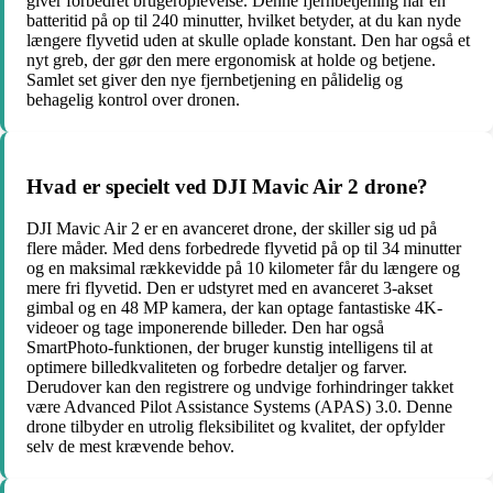
giver forbedret brugeroplevelse. Denne fjernbetjening har en
batteritid på op til 240 minutter, hvilket betyder, at du kan nyde
længere flyvetid uden at skulle oplade konstant. Den har også et
nyt greb, der gør den mere ergonomisk at holde og betjene.
Samlet set giver den nye fjernbetjening en pålidelig og
behagelig kontrol over dronen.
Hvad er specielt ved DJI Mavic Air 2 drone?
DJI Mavic Air 2 er en avanceret drone, der skiller sig ud på
flere måder. Med dens forbedrede flyvetid på op til 34 minutter
og en maksimal rækkevidde på 10 kilometer får du længere og
mere fri flyvetid. Den er udstyret med en avanceret 3-akset
gimbal og en 48 MP kamera, der kan optage fantastiske 4K-
videoer og tage imponerende billeder. Den har også
SmartPhoto-funktionen, der bruger kunstig intelligens til at
optimere billedkvaliteten og forbedre detaljer og farver.
Derudover kan den registrere og undvige forhindringer takket
være Advanced Pilot Assistance Systems (APAS) 3.0. Denne
drone tilbyder en utrolig fleksibilitet og kvalitet, der opfylder
selv de mest krævende behov.