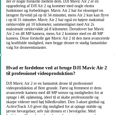
der er nogle forskelle mellem dem. DJI Mavic Air 2 er en
opgradering af DJI Air 2 og kommer med nogle ekstra
funktioner og forbedringer. Mavic Air 2 har for eksempel en
længere flyvetid på op til 34 minutter, mens Air 2 kun kan flyve
i op til 31 minutter. Mavic Air 2 har også en højere maksimal
rækkevidde på 10 kilometer, sammenlignet med Air 2s
maksimale rækkevidde på 8 kilometer. Derudover har Mavic
Air 2 en 48 MP kamera, mens Air 2 kommer med en 48 MP
kamera. Disse forskelle gør Mavic Air 2 til den mest avancerede
og kraftfulde mulighed, men begge droner er stadig fantastiske
valg for droneentusiaster.
Hvad er fordelene ved at bruge DJI Mavic Air 2
til professionel videoproduktion?
DJI Mavic Air 2 er en fantastisk drone til professionel
videoproduktion af flere grunde. Først og fremmest er dens
avancerede kamera med 48 MP sensor og muligheden for at
optage i 4K opløsning, ideel til at skabe professionelle og
skarpe videoer med høj billedkvalitet. Den 3-akset gimbal og
ActiveTrack 3.0 giver dig mulighed for at optage stabile og
jævne bevægelser, selv når dronen er i bevægelse. Med