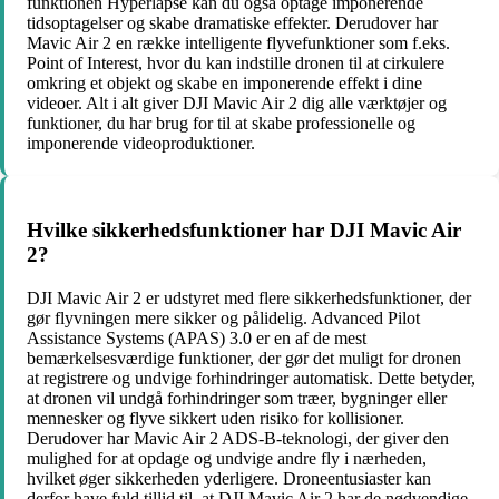
funktionen Hyperlapse kan du også optage imponerende
tidsoptagelser og skabe dramatiske effekter. Derudover har
Mavic Air 2 en række intelligente flyvefunktioner som f.eks.
Point of Interest, hvor du kan indstille dronen til at cirkulere
omkring et objekt og skabe en imponerende effekt i dine
videoer. Alt i alt giver DJI Mavic Air 2 dig alle værktøjer og
funktioner, du har brug for til at skabe professionelle og
imponerende videoproduktioner.
Hvilke sikkerhedsfunktioner har DJI Mavic Air
2?
DJI Mavic Air 2 er udstyret med flere sikkerhedsfunktioner, der
gør flyvningen mere sikker og pålidelig. Advanced Pilot
Assistance Systems (APAS) 3.0 er en af ​​de mest
bemærkelsesværdige funktioner, der gør det muligt for dronen
at registrere og undvige forhindringer automatisk. Dette betyder,
at dronen vil undgå forhindringer som træer, bygninger eller
mennesker og flyve sikkert uden risiko for kollisioner.
Derudover har Mavic Air 2 ADS-B-teknologi, der giver den
mulighed for at opdage og undvige andre fly i nærheden,
hvilket øger sikkerheden yderligere. Droneentusiaster kan
derfor have fuld tillid til, at DJI Mavic Air 2 har de nødvendige