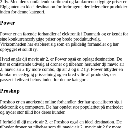
2 fly. Med deres omfattende sortiment og konkurrencedygtige priser er
Elgiganten en ideel destination for forbrugere, der leder efter produkter
inden for denne kategori.
Power
Power er en førende forhandler af elektronik i Danmark og er kendt for
sine konkurrencedygtige priser og brede produktudvalg.
Virksomheden har etableret sig som en pålidelig forhandler og har
opbygget et solidt ry.
Hvad angår
dji mavic air 2
, er Power også en oplagt destination. De
har et omfattende udvalg af droner og tilbehør, herunder dji mavic air
2, mavic air 2 fly more combo, dji air 2 og u 2 fly. Power tilbyder en
konkurrencedygtig prissætning og en bred vifte af produkter, der
passer til ethvert behov inden for denne kategori.
Proshop
Proshop er en anerkendt online forhandler, der har specialiseret sig i
elektronik og computere. De har opnået stor popularitet på markedet
og nyder stor tillid hos deres kunder.
I forhold til
dji mavic air 2
, er Proshop også en ideel destination. De
tilbyder droner og tilbehør som dji mavic air 2, mavic air 2 fly more