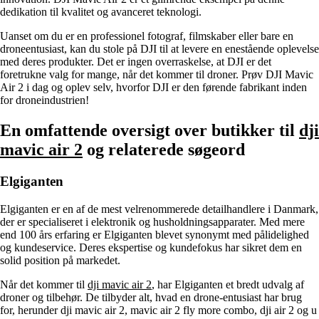
dedikation til kvalitet og avanceret teknologi.
Uanset om du er en professionel fotograf, filmskaber eller bare en
droneentusiast, kan du stole på DJI til at levere en enestående oplevelse
med deres produkter. Det er ingen overraskelse, at DJI er det
foretrukne valg for mange, når det kommer til droner. Prøv DJI Mavic
Air 2 i dag og oplev selv, hvorfor DJI er den førende fabrikant inden
for droneindustrien!
En omfattende oversigt over butikker til
dji
mavic air 2
og relaterede søgeord
Elgiganten
Elgiganten er en af de mest velrenommerede detailhandlere i Danmark,
der er specialiseret i elektronik og husholdningsapparater. Med mere
end 100 års erfaring er Elgiganten blevet synonymt med pålidelighed
og kundeservice. Deres ekspertise og kundefokus har sikret dem en
solid position på markedet.
Når det kommer til
dji mavic air 2
, har Elgiganten et bredt udvalg af
droner og tilbehør. De tilbyder alt, hvad en drone-entusiast har brug
for, herunder dji mavic air 2, mavic air 2 fly more combo, dji air 2 og u