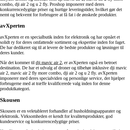
combo, dji air 2 og u 2 fly. Proshop imponerer med deres
konkurrencedygtige priser og hurtige leveringstider, hvilket gør det
nemt og bekvemt for forbrugere at få fat i de ønskede produkter.
avXperten
avXperten er en specialbutik inden for elektronik og har opnået et
solidt ry for deres omfattende sortiment og ekspertise inden for faget.
De har dedikeret sig til at levere de bedste produkter og løsninger til
deres kunder.
Når det kommer til
dji mavic air 2
, er avXperten også en betroet
destination. De har et udvalg af droner og tilbehør inklusive dji mavic
air 2, mavic air 2 fly more combo, dji air 2 og u 2 fly. avXperten
imponerer med deres specialviden og personlige service, der hjælper
forbrugerne med at træffe kvalificerede valg inden for denne
produktkategori.
Skousen
Skousen er en veletableret forhandler af husholdningsapparater og
elektronik. Virksomheden er kendt for kvalitetsprodukter, god
kundeservice og konkurrencedygtige priser.