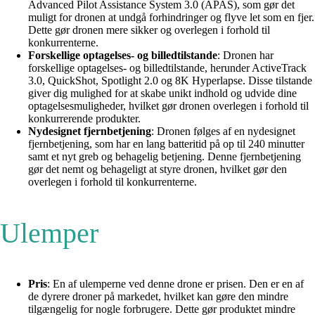
Advanced Pilot Assistance System 3.0 (APAS), som gør det
muligt for dronen at undgå forhindringer og flyve let som en fjer.
Dette gør dronen mere sikker og overlegen i forhold til
konkurrenterne.
Forskellige optagelses- og billedtilstande
: Dronen har
forskellige optagelses- og billedtilstande, herunder ActiveTrack
3.0, QuickShot, Spotlight 2.0 og 8K Hyperlapse. Disse tilstande
giver dig mulighed for at skabe unikt indhold og udvide dine
optagelsesmuligheder, hvilket gør dronen overlegen i forhold til
konkurrerende produkter.
Nydesignet fjernbetjening
: Dronen følges af en nydesignet
fjernbetjening, som har en lang batteritid på op til 240 minutter
samt et nyt greb og behagelig betjening. Denne fjernbetjening
gør det nemt og behageligt at styre dronen, hvilket gør den
overlegen i forhold til konkurrenterne.
Ulemper
Pris
: En af ulemperne ved denne drone er prisen. Den er en af
de dyrere droner på markedet, hvilket kan gøre den mindre
tilgængelig for nogle forbrugere. Dette gør produktet mindre