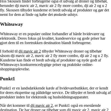
Hos Skousen finder forbrugerne også et udvalg af droner og tilbehør,
herunder dji mavic air 2, mavic air 2 fly more combo, dji air 2 og u 2
fly. Skousen tilbyder kunderne et bredt udvalg af produkter og gør det
nemt for dem at finde og købe det ønskede udstyr.
Whiteaway
Whiteaway er en populær online forhandler af hårde hvidevarer og
elektronik. Deres fokus på kvalitet, kundeservice og gode priser har
gjort dem til en foretrukken destination blandt forbrugerne.
I forhold til
dji mavic air 2
tilbyder Whiteaway droner og tilbehør
såsom dji mavic air 2, mavic air 2 fly more combo, dji air 2 og u 2 fly.
Kunderne kan finde et bredt udvalg af produkter og nyde godt af
Whiteaways konkurrencedygtige priser og praktiske online-
shoppingoplevelse.
Punkt1
Punkt1 er en landsdækkende kæde af hvidevarebutikker, der er kendt
for deres ekspertise og pålidelige service. De tilbyder et bredt udvalg af
produkter inden for elektronik og husholdningsapparater.
Når det kommer til
dji mavic air 2
, er Punkt1 også en enestående
destination. De har droner og tilbehør som dji mavic air 2, mavic air 2