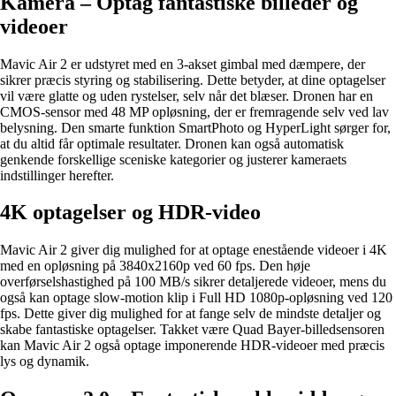
Kamera – Optag fantastiske billeder og
videoer
Mavic Air 2 er udstyret med en 3-akset gimbal med dæmpere, der
sikrer præcis styring og stabilisering. Dette betyder, at dine optagelser
vil være glatte og uden rystelser, selv når det blæser. Dronen har en
CMOS-sensor med 48 MP opløsning, der er fremragende selv ved lav
belysning. Den smarte funktion SmartPhoto og HyperLight sørger for,
at du altid får optimale resultater. Dronen kan også automatisk
genkende forskellige sceniske kategorier og justerer kameraets
indstillinger herefter.
4K optagelser og HDR-video
Mavic Air 2 giver dig mulighed for at optage enestående videoer i 4K
med en opløsning på 3840x2160p ved 60 fps. Den høje
overførselshastighed på 100 MB/s sikrer detaljerede videoer, mens du
også kan optage slow-motion klip i Full HD 1080p-opløsning ved 120
fps. Dette giver dig mulighed for at fange selv de mindste detaljer og
skabe fantastiske optagelser. Takket være Quad Bayer-billedsensoren
kan Mavic Air 2 også optage imponerende HDR-videoer med præcis
lys og dynamik.