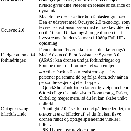
hvilket giver dine videoer en følelse af balance of
dynamik.
Med denne drone sætter kun fantasien grænser.
Den er udstyret med Ocusync 2.0 teknologi, som
leverer videotransmission med en rækkevidde på
Ocusync 2.0:
op til 10 km. Du kan også bruge dronen til at
live-streame fra dens kamera i 1080p Full HD-
opløsning.
Denne drone flyver ikke bare – den lærer også.
Undgår automatisk
Med Advanced Pilot Assistance System 3.0
forhindringer:
(APAS) kan dronen undgå forhindringer og
komme rundt i luftrummet let som en fjer.
– ActiveTrack 3.0 kan registrere op til 16
personer på samme tid og følge dem, selv når en
person bevæger sig eller hopper.
– QuickShot-funktionen lader dig vælge mellem
6 forskellige tilstande såsom Boomerang, Raket,
Cirkel og meget mere, så du let kan skabe unikt
indhold.
Optagelses- og
– Spotlight 2.0 låser kameraet på den eller det, du
billedtilstande:
ønsker at tage billeder af, så du frit kan flyve
dronen rundt og optage spændende vinkler i
luften.
– 8K Hyperlapse udvider dine