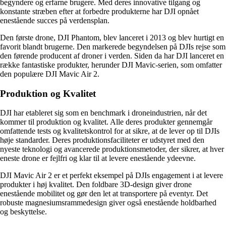
begyndere og erfarne brugere. Med deres innovative tilgang og
konstante stræben efter at forbedre produkterne har DJI opnået
enestående succes på verdensplan.
Den første drone, DJI Phantom, blev lanceret i 2013 og blev hurtigt en
favorit blandt brugerne. Den markerede begyndelsen på DJIs rejse som
den førende producent af droner i verden. Siden da har DJI lanceret en
række fantastiske produkter, herunder DJI Mavic-serien, som omfatter
den populære DJI Mavic Air 2.
Produktion og Kvalitet
DJI har etableret sig som en benchmark i droneindustrien, når det
kommer til produktion og kvalitet. Alle deres produkter gennemgår
omfattende tests og kvalitetskontrol for at sikre, at de lever op til DJIs
høje standarder. Deres produktionsfaciliteter er udstyret med den
nyeste teknologi og avancerede produktionsmetoder, der sikrer, at hver
eneste drone er fejlfri og klar til at levere enestående ydeevne.
DJI Mavic Air 2 er et perfekt eksempel på DJIs engagement i at levere
produkter i høj kvalitet. Den foldbare 3D-design giver drone
enestående mobilitet og gør den let at transportere på eventyr. Det
robuste magnesiumsrammedesign giver også enestående holdbarhed
og beskyttelse.