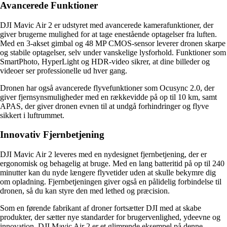
Avancerede Funktioner
DJI Mavic Air 2 er udstyret med avancerede kamerafunktioner, der
giver brugerne mulighed for at tage enestående optagelser fra luften.
Med en 3-akset gimbal og 48 MP CMOS-sensor leverer dronen skarpe
og stabile optagelser, selv under vanskelige lysforhold. Funktioner som
SmartPhoto, HyperLight og HDR-video sikrer, at dine billeder og
videoer ser professionelle ud hver gang.
Dronen har også avancerede flyvefunktioner som Ocusync 2.0, der
giver fjernsynsmuligheder med en rækkevidde på op til 10 km, samt
APAS, der giver dronen evnen til at undgå forhindringer og flyve
sikkert i luftrummet.
Innovativ Fjernbetjening
DJI Mavic Air 2 leveres med en nydesignet fjernbetjening, der er
ergonomisk og behagelig at bruge. Med en lang batteritid på op til 240
minutter kan du nyde længere flyvetider uden at skulle bekymre dig
om opladning. Fjernbetjeningen giver også en pålidelig forbindelse til
dronen, så du kan styre den med lethed og præcision.
Som en førende fabrikant af droner fortsætter DJI med at skabe
produkter, der sætter nye standarder for brugervenlighed, ydeevne og
innovation. DJI Mavic Air 2 er et glimrende eksempel på denne