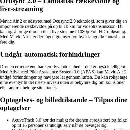
Ocusync 2.0 – Fantastisk rækkevidde og
live-streaming
Mavic Air 2 er udstyret med Ocusync 2.0 teknologi, som giver dig en
imponerende rækkevidde på op til 10 km for videotransmission. Du
kan også bruge dronen til at live-streame i 1080p Full HD-opløsning.
Med Mavic Air 2 er der ingen grænser for, hvor langt din fantasi kan
føre dig.
Undgår automatisk forhindringer
Dronen er mere end bare en flyvende enhed – den er også intelligent.
Med Advanced Pilot Assistance System 3.0 (APAS) kan Mavic Air 2
undgå forhindringer og navigere let gennem luften. Du kan roligt tage
dine eventyr til det næste niveau uden at bekymre dig om kollisioner
eller andre uheldige situationer.
Optagelses- og billedtilstande – Tilpas dine
optagelser
ActiveTrack 3.0 gør det muligt for dronen at registrere og følge
op til 16 personer samtidigt, selv når de bevæger sig.