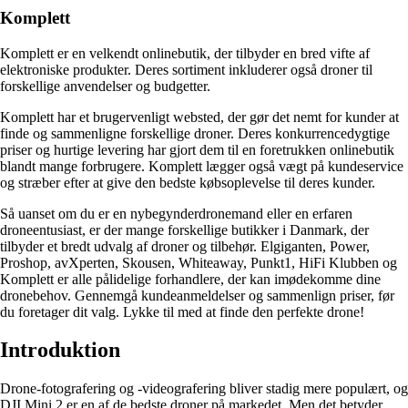
Komplett
Komplett er en velkendt onlinebutik, der tilbyder en bred vifte af
elektroniske produkter. Deres sortiment inkluderer også droner til
forskellige anvendelser og budgetter.
Komplett har et brugervenligt websted, der gør det nemt for kunder at
finde og sammenligne forskellige droner. Deres konkurrencedygtige
priser og hurtige levering har gjort dem til en foretrukken onlinebutik
blandt mange forbrugere. Komplett lægger også vægt på kundeservice
og stræber efter at give den bedste købsoplevelse til deres kunder.
Så uanset om du er en nybegynderdronemand eller en erfaren
droneentusiast, er der mange forskellige butikker i Danmark, der
tilbyder et bredt udvalg af droner og tilbehør. Elgiganten, Power,
Proshop, avXperten, Skousen, Whiteaway, Punkt1, HiFi Klubben og
Komplett er alle pålidelige forhandlere, der kan imødekomme dine
dronebehov. Gennemgå kundeanmeldelser og sammenlign priser, før
du foretager dit valg. Lykke til med at finde den perfekte drone!
Introduktion
Drone-fotografering og -videografering bliver stadig mere populært, og
DJI Mini 2 er en af de bedste droner på markedet. Men det betyder