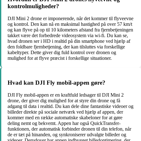
kontrolmuligheder?
DJI Mini 2 drone er imponerende, når det kommer til flyveevne
og kontrol. Den kan nå en maksimal hastighed på over 57 km/t
og kan flyve på op til 10 kilometers afstand fra fjernbetjeningen
takket være det forbedrede videosystem via wi-fi. Du kan se,
hvad dronen ser i HD i realtid på din smartphone ved hjælp af
den foldbare fjernbetjening, der kan tilsluttes via forskellige
kabeltyper. Dette giver dig fuld kontrol over dronen og
mulighed for at flyve præcist i forskellige situationer.
Hvad kan DJI Fly mobil-appen gøre?
DJI Fly mobil-appen er en kraftfuld ledsager til DJI Mini 2
drone, der giver dig mulighed for at styre din drone og få
adgang til data i realtid. Du kan dele dine fantastiske videoer og
billeder direkte på sociale netværk ved hjælp af appen, der
kommer med en række automatiske skabeloner for at gøre
deling nemt og bekvemt. Appen har også QuickTransfer-
funktionen, der automatisk forbinder dronen til din telefon, når
de er tæt på hinanden, og synkroniserer udvalgte billeder og
videoer. Derudover har appen indbygget billedoptimering, der