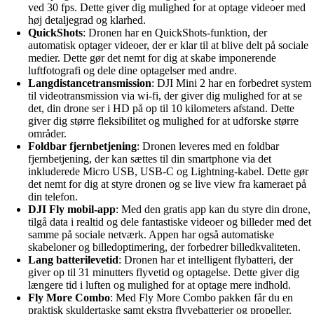
ved 30 fps. Dette giver dig mulighed for at optage videoer med
høj detaljegrad og klarhed.
QuickShots
: Dronen har en QuickShots-funktion, der
automatisk optager videoer, der er klar til at blive delt på sociale
medier. Dette gør det nemt for dig at skabe imponerende
luftfotografi og dele dine optagelser med andre.
Langdistancetransmission
: DJI Mini 2 har en forbedret system
til videotransmission via wi-fi, der giver dig mulighed for at se
det, din drone ser i HD på op til 10 kilometers afstand. Dette
giver dig større fleksibilitet og mulighed for at udforske større
områder.
Foldbar fjernbetjening
: Dronen leveres med en foldbar
fjernbetjening, der kan sættes til din smartphone via det
inkluderede Micro USB, USB-C og Lightning-kabel. Dette gør
det nemt for dig at styre dronen og se live view fra kameraet på
din telefon.
DJI Fly mobil-app
: Med den gratis app kan du styre din drone,
tilgå data i realtid og dele fantastiske videoer og billeder med det
samme på sociale netværk. Appen har også automatiske
skabeloner og billedoptimering, der forbedrer billedkvaliteten.
Lang batterilevetid
: Dronen har et intelligent flybatteri, der
giver op til 31 minutters flyvetid og optagelse. Dette giver dig
længere tid i luften og mulighed for at optage mere indhold.
Fly More Combo
: Med Fly More Combo pakken får du en
praktisk skuldertaske samt ekstra flyvebatterier og propeller.