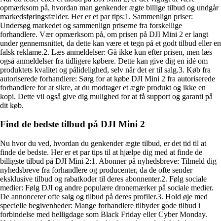
opmærksom på, hvordan man genkender ægte billige tilbud og undgår
markedsføringsfælder. Her er et par tips:1. Sammenlign priser:
Undersøg markedet og sammenlign priserne fra forskellige
forhandlere. Vær opmærksom på, om prisen på DJI Mini 2 er langt
under gennemsnittet, da dette kan være et tegn på et godt tilbud eller en
falsk reklame.2. Læs anmeldelser: Gå ikke kun efter prisen, men læs
også anmeldelser fra tidligere købere. Dette kan give dig en idé om
produktets kvalitet og pålidelighed, selv når det er til salg.3. Køb fra
autoriserede forhandlere: Sørg for at købe DJI Mini 2 fra autoriserede
forhandlere for at sikre, at du modtager et ægte produkt og ikke en
kopi. Dette vil også give dig mulighed for at få support og garanti på
dit køb.
Find de bedste tilbud på DJI Mini 2
Nu hvor du ved, hvordan du genkender ægte tilbud, er det tid til at
finde de bedste. Her er et par tips til at hjælpe dig med at finde de
billigste tilbud på DJI Mini 2:1. Abonner på nyhedsbreve: Tilmeld dig
nyhedsbreve fra forhandlere og producenter, da de ofte sender
eksklusive tilbud og rabatkoder til deres abonnenter.2. Følg sociale
medier: Følg DJI og andre populære dronemærker på sociale medier.
De annoncerer ofte salg og tilbud på deres profiler.3. Hold øje med
specielle begivenheder: Mange forhandlere tilbyder gode tilbud i
forbindelse med helligdage som Black Friday eller Cyber ​​Monday.