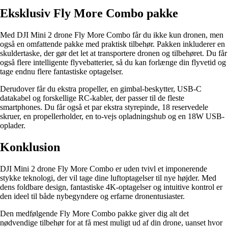
Eksklusiv Fly More Combo pakke
Med DJI Mini 2 drone Fly More Combo får du ikke kun dronen, men
også en omfattende pakke med praktisk tilbehør. Pakken inkluderer en
skuldertaske, der gør det let at transportere dronen og tilbehøret. Du får
også flere intelligente flyvebatterier, så du kan forlænge din flyvetid og
tage endnu flere fantastiske optagelser.
Derudover får du ekstra propeller, en gimbal-beskytter, USB-C
datakabel og forskellige RC-kabler, der passer til de fleste
smartphones. Du får også et par ekstra styrepinde, 18 reservedele
skruer, en propellerholder, en to-vejs opladningshub og en 18W USB-
oplader.
Konklusion
DJI Mini 2 drone Fly More Combo er uden tvivl et imponerende
stykke teknologi, der vil tage dine luftoptagelser til nye højder. Med
dens foldbare design, fantastiske 4K-optagelser og intuitive kontrol er
den ideel til både nybegyndere og erfarne dronentusiaster.
Den medfølgende Fly More Combo pakke giver dig alt det
nødvendige tilbehør for at få mest muligt ud af din drone, uanset hvor