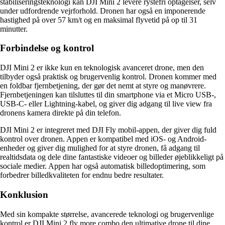
stabiliseringsteknologi kan DJI Mini 2 levere rystefri optagelser, selv
under udfordrende vejrforhold. Dronen har også en imponerende
hastighed på over 57 km/t og en maksimal flyvetid på op til 31
minutter.
Forbindelse og kontrol
DJI Mini 2 er ikke kun en teknologisk avanceret drone, men den
tilbyder også praktisk og brugervenlig kontrol. Dronen kommer med
en foldbar fjernbetjening, der gør det nemt at styre og manøvrere.
Fjernbetjeningen kan tilsluttes til din smartphone via et Micro USB-,
USB-C- eller Lightning-kabel, og giver dig adgang til live view fra
dronens kamera direkte på din telefon.
DJI Mini 2 er integreret med DJI Fly mobil-appen, der giver dig fuld
kontrol over dronen. Appen er kompatibel med iOS- og Android-
enheder og giver dig mulighed for at styre dronen, få adgang til
realtidsdata og dele dine fantastiske videoer og billeder øjeblikkeligt på
sociale medier. Appen har også automatisk billedoptimering, som
forbedrer billedkvaliteten for endnu bedre resultater.
Konklusion
Med sin kompakte størrelse, avancerede teknologi og brugervenlige
kontrol er DJI Mini 2 fly more combo den ultimative drone til dine