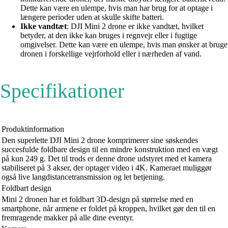
Dette kan være en ulempe, hvis man har brug for at optage i
længere perioder uden at skulle skifte batteri.
Ikke vandtæt
: DJI Mini 2 drone er ikke vandtæt, hvilket
betyder, at den ikke kan bruges i regnvejr eller i fugtige
omgivelser. Dette kan være en ulempe, hvis man ønsker at bruge
dronen i forskellige vejrforhold eller i nærheden af vand.
Specifikationer
Produktinformation
Den superlette DJI Mini 2 drone komprimerer sine søskendes
succesfulde foldbare design til en mindre konstruktion med en vægt
på kun 249 g. Det til trods er denne drone udstyret med et kamera
stabiliseret på 3 akser, der optager video i 4K. Kameraet muliggør
også live langdistancetransmission og let betjening.
Foldbart design
Mini 2 dronen har et foldbart 3D-design på størrelse med en
smartphone, når armene er foldet på kroppen, hvilket gør den til en
fremragende makker på alle dine eventyr.