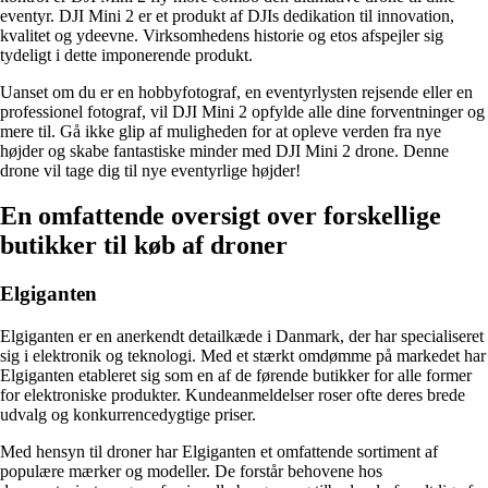
eventyr. DJI Mini 2 er et produkt af DJIs dedikation til innovation,
kvalitet og ydeevne. Virksomhedens historie og etos afspejler sig
tydeligt i dette imponerende produkt.
Uanset om du er en hobbyfotograf, en eventyrlysten rejsende eller en
professionel fotograf, vil DJI Mini 2 opfylde alle dine forventninger og
mere til. Gå ikke glip af muligheden for at opleve verden fra nye
højder og skabe fantastiske minder med DJI Mini 2 drone. Denne
drone vil tage dig til nye eventyrlige højder!
En omfattende oversigt over forskellige
butikker til køb af droner
Elgiganten
Elgiganten er en anerkendt detailkæde i Danmark, der har specialiseret
sig i elektronik og teknologi. Med et stærkt omdømme på markedet har
Elgiganten etableret sig som en af de førende butikker for alle former
for elektroniske produkter. Kundeanmeldelser roser ofte deres brede
udvalg og konkurrencedygtige priser.
Med hensyn til droner har Elgiganten et omfattende sortiment af
populære mærker og modeller. De forstår behovene hos