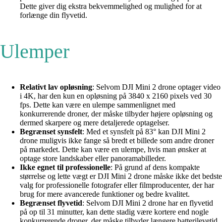
Dette giver dig ekstra bekvemmelighed og mulighed for at
forlænge din flyvetid.
Ulemper
Relativt lav opløsning
: Selvom DJI Mini 2 drone optager video
i 4K, har den kun en opløsning på 3840 x 2160 pixels ved 30
fps. Dette kan være en ulempe sammenlignet med
konkurrerende droner, der måske tilbyder højere opløsning og
dermed skarpere og mere detaljerede optagelser.
Begrænset synsfelt
: Med et synsfelt på 83° kan DJI Mini 2
drone muligvis ikke fange så bredt et billede som andre droner
på markedet. Dette kan være en ulempe, hvis man ønsker at
optage store landskaber eller panoramabilleder.
Ikke egnet til professionelle
: På grund af dens kompakte
størrelse og lette vægt er DJI Mini 2 drone måske ikke det bedste
valg for professionelle fotografer eller filmproducenter, der har
brug for mere avancerede funktioner og bedre kvalitet.
Begrænset flyvetid
: Selvom DJI Mini 2 drone har en flyvetid
på op til 31 minutter, kan dette stadig være kortere end nogle
konkurrerende droner, der måske tilbyder længere batterilevetid.