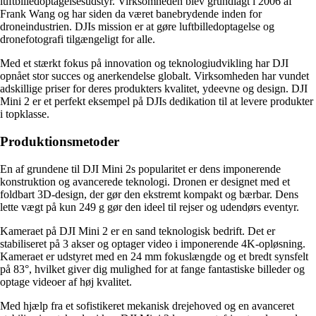
luftbilledoptagelsesudstyr. Virksomheden blev grundlagt i 2006 af
Frank Wang og har siden da været banebrydende inden for
droneindustrien. DJIs mission er at gøre luftbilledoptagelse og
dronefotografi tilgængeligt for alle.
Med et stærkt fokus på innovation og teknologiudvikling har DJI
opnået stor succes og anerkendelse globalt. Virksomheden har vundet
adskillige priser for deres produkters kvalitet, ydeevne og design. DJI
Mini 2 er et perfekt eksempel på DJIs dedikation til at levere produkter
i topklasse.
Produktionsmetoder
En af grundene til DJI Mini 2s popularitet er dens imponerende
konstruktion og avancerede teknologi. Dronen er designet med et
foldbart 3D-design, der gør den ekstremt kompakt og bærbar. Dens
lette vægt på kun 249 g gør den ideel til rejser og udendørs eventyr.
Kameraet på DJI Mini 2 er en sand teknologisk bedrift. Det er
stabiliseret på 3 akser og optager video i imponerende 4K-opløsning.
Kameraet er udstyret med en 24 mm fokuslængde og et bredt synsfelt
på 83°, hvilket giver dig mulighed for at fange fantastiske billeder og
optage videoer af høj kvalitet.
Med hjælp fra et sofistikeret mekanisk drejehoved og en avanceret