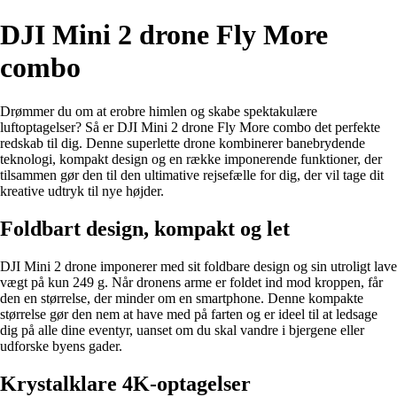
DJI Mini 2 drone Fly More
combo
Drømmer du om at erobre himlen og skabe spektakulære
luftoptagelser? Så er DJI Mini 2 drone Fly More combo det perfekte
redskab til dig. Denne superlette drone kombinerer banebrydende
teknologi, kompakt design og en række imponerende funktioner, der
tilsammen gør den til den ultimative rejsefælle for dig, der vil tage dit
kreative udtryk til nye højder.
Foldbart design, kompakt og let
DJI Mini 2 drone imponerer med sit foldbare design og sin utroligt lave
vægt på kun 249 g. Når dronens arme er foldet ind mod kroppen, får
den en størrelse, der minder om en smartphone. Denne kompakte
størrelse gør den nem at have med på farten og er ideel til at ledsage
dig på alle dine eventyr, uanset om du skal vandre i bjergene eller
udforske byens gader.
Krystalklare 4K-optagelser