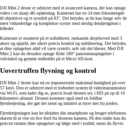
DJI Mini 2 drone er udstyret med et avanceret kamera, der kan optage
video i en skarp 4K-opløsning. Kameraet har en 24 mm fokuslængde
til objektivet og et synsfelt på 83°. Det betyder, at du kan fange selv de
mest vidunderlige og komplekse scener med utrolig detaljerigdom i
billedet.
Kameraet er monteret på et sofistikeret, mekanisk drejehoved med 3
akser og spjæld, der sikrer præcis kontrol og stabilisering. Det betyder,
at dine optagelser altid vil være rystefri, selv når det blæser. Med DJI
Mini 2 kan du desuden optage flotte 180° panoramaoptagelser i
vidvinkel og gemme indholdet på et Micro SD-kort.
Uovertruffen flyvning og kontrol
DJI Mini 2 drone kan nå en imponerende maksimal hastighed på over
57 km/t. Den er udstyret med et forbedret system til videotransmission
via Wi-Fi, som lader dig se, præcis hvad dronen ser, i HD på op til 10
kilometers afstand. Dronen kommer også med en foldbar
fjernbetjening, der gør det nemt og intuitivt at styre den fra jorden.
Fjernbetjeningen kan let tilsluttes din smartphone og bruger telefonens
skærm til at vise en live feed fra dronens kamera. På den måde kan du
præcist ramme dine optagelser og følge med i realtid, mens du flyver.