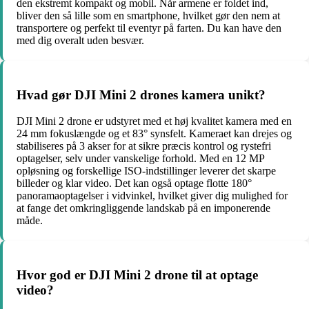
den ekstremt kompakt og mobil. Når armene er foldet ind,
bliver den så lille som en smartphone, hvilket gør den nem at
transportere og perfekt til eventyr på farten. Du kan have den
med dig overalt uden besvær.
Hvad gør DJI Mini 2 drones kamera unikt?
DJI Mini 2 drone er udstyret med et høj kvalitet kamera med en
24 mm fokuslængde og et 83° synsfelt. Kameraet kan drejes og
stabiliseres på 3 akser for at sikre præcis kontrol og rystefri
optagelser, selv under vanskelige forhold. Med en 12 MP
opløsning og forskellige ISO-indstillinger leverer det skarpe
billeder og klar video. Det kan også optage flotte 180°
panoramaoptagelser i vidvinkel, hvilket giver dig mulighed for
at fange det omkringliggende landskab på en imponerende
måde.
Hvor god er DJI Mini 2 drone til at optage
video?