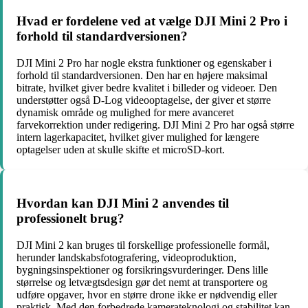
Hvad er fordelene ved at vælge DJI Mini 2 Pro i
forhold til standardversionen?
DJI Mini 2 Pro har nogle ekstra funktioner og egenskaber i
forhold til standardversionen. Den har en højere maksimal
bitrate, hvilket giver bedre kvalitet i billeder og videoer. Den
understøtter også D-Log videooptagelse, der giver et større
dynamisk område og mulighed for mere avanceret
farvekorrektion under redigering. DJI Mini 2 Pro har også større
intern lagerkapacitet, hvilket giver mulighed for længere
optagelser uden at skulle skifte et microSD-kort.
Hvordan kan DJI Mini 2 anvendes til
professionelt brug?
DJI Mini 2 kan bruges til forskellige professionelle formål,
herunder landskabsfotografering, videoproduktion,
bygningsinspektioner og forsikringsvurderinger. Dens lille
størrelse og letvægtsdesign gør det nemt at transportere og
udføre opgaver, hvor en større drone ikke er nødvendig eller
praktisk. Med den forbedrede kamerateknologi og stabilitet kan