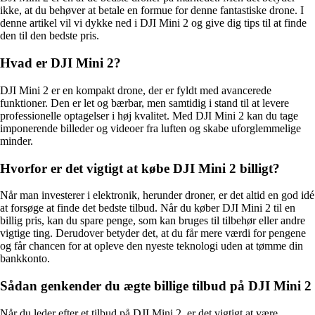
ikke, at du behøver at betale en formue for denne fantastiske drone. I
denne artikel vil vi dykke ned i DJI Mini 2 og give dig tips til at finde
den til den bedste pris.
Hvad er DJI Mini 2?
DJI Mini 2 er en kompakt drone, der er fyldt med avancerede
funktioner. Den er let og bærbar, men samtidig i stand til at levere
professionelle optagelser i høj kvalitet. Med DJI Mini 2 kan du tage
imponerende billeder og videoer fra luften og skabe uforglemmelige
minder.
Hvorfor er det vigtigt at købe DJI Mini 2 billigt?
Når man investerer i elektronik, herunder droner, er det altid en god idé
at forsøge at finde det bedste tilbud. Når du køber DJI Mini 2 til en
billig pris, kan du spare penge, som kan bruges til tilbehør eller andre
vigtige ting. Derudover betyder det, at du får mere værdi for pengene
og får chancen for at opleve den nyeste teknologi uden at tømme din
bankkonto.
Sådan genkender du ægte billige tilbud på DJI Mini 2
Når du leder efter et tilbud på DJI Mini 2, er det vigtigt at være