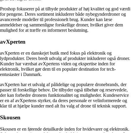
Proshop fokuserer på at tilbyde produkter af høj kvalitet og god værdi
for pengene. Deres sortiment inkluderer både nybegynderdroner og
avancerede modeller til professionelt brug. Kunder kan læse
anmeldelser og sammenligne forskellige droner, hvilket giver dem
mulighed for at træffe en informeret beslutning.
avXperten
avXperten er en danskejet butik med fokus på elektronik og
lydprodukter. Deres bredt udvalg af produkter inkluderer også droner.
Kunder har værdsat avXpertens viden og ekspertise inden for
elektronik, hvilket gør dem til en populær destination for tech-
entusiaster i Danmark.
avXperten har et udvalg af pålidelige og populære dronebrands, der
passer til forskellige behov. De tilbyder også tilbehør og reservedele,
der kan forbedre dronens funktionalitet og muligheder. Kundeservice
er en af avXpertens styrker, da deres personale er velinformerede og
klar til at hjælpe kunder med alt fra valg af drone til teknisk support.
Skousen
Skousen er en førende detailkæde inden for hvidevarer og elektronik.