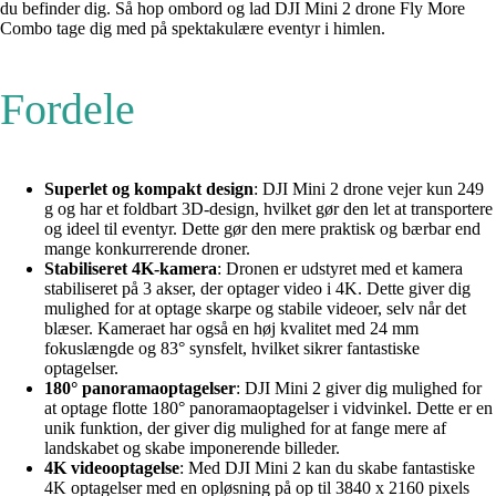
du befinder dig. Så hop ombord og lad DJI Mini 2 drone Fly More
Combo tage dig med på spektakulære eventyr i himlen.
Fordele
Superlet og kompakt design
: DJI Mini 2 drone vejer kun 249
g og har et foldbart 3D-design, hvilket gør den let at transportere
og ideel til eventyr. Dette gør den mere praktisk og bærbar end
mange konkurrerende droner.
Stabiliseret 4K-kamera
: Dronen er udstyret med et kamera
stabiliseret på 3 akser, der optager video i 4K. Dette giver dig
mulighed for at optage skarpe og stabile videoer, selv når det
blæser. Kameraet har også en høj kvalitet med 24 mm
fokuslængde og 83° synsfelt, hvilket sikrer fantastiske
optagelser.
180° panoramaoptagelser
: DJI Mini 2 giver dig mulighed for
at optage flotte 180° panoramaoptagelser i vidvinkel. Dette er en
unik funktion, der giver dig mulighed for at fange mere af
landskabet og skabe imponerende billeder.
4K videooptagelse
: Med DJI Mini 2 kan du skabe fantastiske
4K optagelser med en opløsning på op til 3840 x 2160 pixels