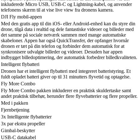
inkluderede Micro USB, USB-C og Lightning-kabel, og anvender
telefonens skærm til at vise live view fra dronens kamera.
DJI Fly mobil-appen
Med den gratis app til din iOS- eller Android-enhed kan du styre din
drone, tilgå data i realtid og dele fantastiske videoer og billeder med
det samme på sociale netværk sammen med mange automatiske
skabeloner. Appen har også QuickTransfer, der opfanger hvornår
dronen er tæt på din telefon og forbinder dem automatisk for at
synkronisere udvalgte billeder og videoer. Desuden har appen
indbygget billedoptimering, der automatisk forbedrer billedkvaliteten.
Intelligent flybatteri
Dronen har et intelligent flybatteri med integreret batteristyring. Et
fuldt opladet batteri giver op til 31 minutters flyvetid og optagelse.
Fly More Combo
Fly More Combo pakken inkluderer en praktisk skuldertaske samt
andet praktisk tilbehør, herunder flere flyvebatterier og flere propeller.
Med i pakken
Fjernbetjening
3x Intelligente flybatterier
3x par ekstra propeller
Gimbal-beskytter
USB-C datakabel