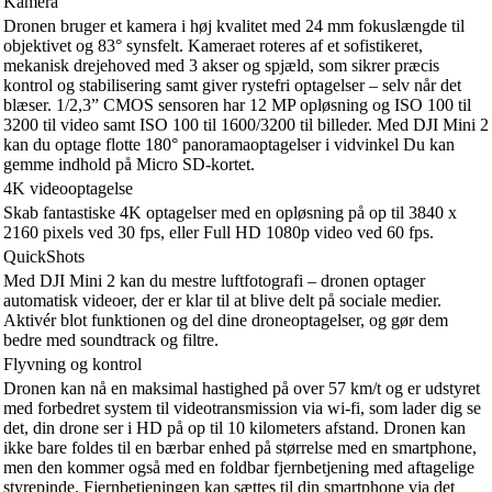
Kamera
Dronen bruger et kamera i høj kvalitet med 24 mm fokuslængde til
objektivet og 83° synsfelt. Kameraet roteres af et sofistikeret,
mekanisk drejehoved med 3 akser og spjæld, som sikrer præcis
kontrol og stabilisering samt giver rystefri optagelser – selv når det
blæser. 1/2,3” CMOS sensoren har 12 MP opløsning og ISO 100 til
3200 til video samt ISO 100 til 1600/3200 til billeder. Med DJI Mini 2
kan du optage flotte 180° panoramaoptagelser i vidvinkel Du kan
gemme indhold på Micro SD-kortet.
4K videooptagelse
Skab fantastiske 4K optagelser med en opløsning på op til 3840 x
2160 pixels ved 30 fps, eller Full HD 1080p video ved 60 fps.
QuickShots
Med DJI Mini 2 kan du mestre luftfotografi – dronen optager
automatisk videoer, der er klar til at blive delt på sociale medier.
Aktivér blot funktionen og del dine droneoptagelser, og gør dem
bedre med soundtrack og filtre.
Flyvning og kontrol
Dronen kan nå en maksimal hastighed på over 57 km/t og er udstyret
med forbedret system til videotransmission via wi-fi, som lader dig se
det, din drone ser i HD på op til 10 kilometers afstand. Dronen kan
ikke bare foldes til en bærbar enhed på størrelse med en smartphone,
men den kommer også med en foldbar fjernbetjening med aftagelige
styrepinde. Fjernbetjeningen kan sættes til din smartphone via det