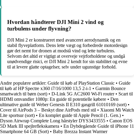
Hvordan håndterer DJI Mini 2 vind og
turbulens under flyvning?
DJI Mini 2 er konstrueret med avanceret aerodynamik og en
stabil flyveplatform. Dens lette vægt og forbedrede motordesign
gør det nemt for dronen at modstå vind og lette turbulens.
Selvom det altid er vigtigt at overveje vejrforholdene og undgå
unødvendige risici, er DJI Mini 2 kendt for sin stabilitet og evne
til at levere glatte optagelser, selv under ugunstige forhold.
Andre populære artikler:
Guide til køb af PlayStation Classic
•
Guide
til køb af HP Spectre x360 i7/16/1000 13,5 2-i-1
•
Garmin Bounce
smartwatch til børn (sort)
•
D-Link 5G AC2600 Wi-Fi router
•
Scart til
HDMI omvandler 1080p: En guide til potentielle købere
•
Den
ultimative guide til Weber Genesis II E310 gasgrill 61010169 (sort)
•
Cover til AirPods 3 – Beskyt dine AirPods med stil
•
Xiaomi Mi Watch
Lite sportsur (sort)
•
En komplet guide til Apple Pencil (1. Gen.)
•
Dyson Airwrap Complete Long hårstyler DYS3433555
•
Canon EOS
5D Mark III spejlreflekskamera
•
En Dybdegående Guide til iPhone 11
Smartphone 64 GB (Sort)
•
Baby Brezza Instant Warmer