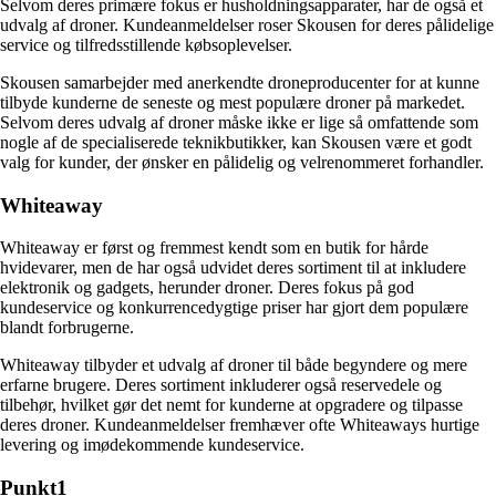
Selvom deres primære fokus er husholdningsapparater, har de også et
udvalg af droner. Kundeanmeldelser roser Skousen for deres pålidelige
service og tilfredsstillende købsoplevelser.
Skousen samarbejder med anerkendte droneproducenter for at kunne
tilbyde kunderne de seneste og mest populære droner på markedet.
Selvom deres udvalg af droner måske ikke er lige så omfattende som
nogle af de specialiserede teknikbutikker, kan Skousen være et godt
valg for kunder, der ønsker en pålidelig og velrenommeret forhandler.
Whiteaway
Whiteaway er først og fremmest kendt som en butik for hårde
hvidevarer, men de har også udvidet deres sortiment til at inkludere
elektronik og gadgets, herunder droner. Deres fokus på god
kundeservice og konkurrencedygtige priser har gjort dem populære
blandt forbrugerne.
Whiteaway tilbyder et udvalg af droner til både begyndere og mere
erfarne brugere. Deres sortiment inkluderer også reservedele og
tilbehør, hvilket gør det nemt for kunderne at opgradere og tilpasse
deres droner. Kundeanmeldelser fremhæver ofte Whiteaways hurtige
levering og imødekommende kundeservice.
Punkt1