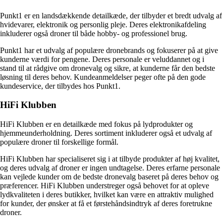
Punkt1 er en landsdækkende detailkæde, der tilbyder et bredt udvalg af
hvidevarer, elektronik og personlig pleje. Deres elektronikafdeling
inkluderer også droner til både hobby- og professionel brug.
Punkt1 har et udvalg af populære dronebrands og fokuserer på at give
kunderne værdi for pengene. Deres personale er veluddannet og i
stand til at rådgive om dronevalg og sikre, at kunderne får den bedste
løsning til deres behov. Kundeanmeldelser peger ofte på den gode
kundeservice, der tilbydes hos Punkt1.
HiFi Klubben
HiFi Klubben er en detailkæde med fokus på lydprodukter og
hjemmeunderholdning. Deres sortiment inkluderer også et udvalg af
populære droner til forskellige formål.
HiFi Klubben har specialiseret sig i at tilbyde produkter af høj kvalitet,
og deres udvalg af droner er ingen undtagelse. Deres erfarne personale
kan vejlede kunder om de bedste dronevalg baseret på deres behov og
præferencer. HiFi Klubben understreger også behovet for at opleve
lydkvaliteten i deres butikker, hvilket kan være en attraktiv mulighed
for kunder, der ønsker at få et førstehåndsindtryk af deres foretrukne
droner.