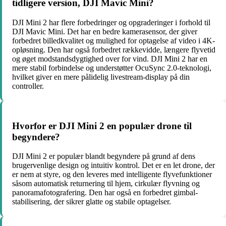
tidligere version, DJI Mavic Mini?
DJI Mini 2 har flere forbedringer og opgraderinger i forhold til
DJI Mavic Mini. Det har en bedre kamerasensor, der giver
forbedret billedkvalitet og mulighed for optagelse af video i 4K-
opløsning. Den har også forbedret rækkevidde, længere flyvetid
og øget modstandsdygtighed over for vind. DJI Mini 2 har en
mere stabil forbindelse og understøtter OcuSync 2.0-teknologi,
hvilket giver en mere pålidelig livestream-display på din
controller.
Hvorfor er DJI Mini 2 en populær drone til
begyndere?
DJI Mini 2 er populær blandt begyndere på grund af dens
brugervenlige design og intuitiv kontrol. Det er en let drone, der
er nem at styre, og den leveres med intelligente flyvefunktioner
såsom automatisk returnering til hjem, cirkulær flyvning og
panoramafotografering. Den har også en forbedret gimbal-
stabilisering, der sikrer glatte og stabile optagelser.