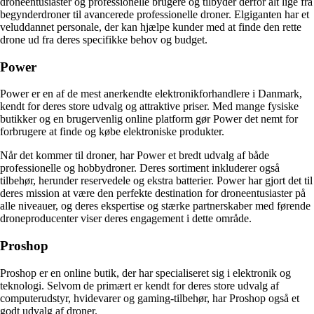
droneentusiaster og professionelle brugere og tilbyder derfor alt lige fra
begynderdroner til avancerede professionelle droner. Elgiganten har et
veluddannet personale, der kan hjælpe kunder med at finde den rette
drone ud fra deres specifikke behov og budget.
Power
Power er en af de mest anerkendte elektronikforhandlere i Danmark,
kendt for deres store udvalg og attraktive priser. Med mange fysiske
butikker og en brugervenlig online platform gør Power det nemt for
forbrugere at finde og købe elektroniske produkter.
Når det kommer til droner, har Power et bredt udvalg af både
professionelle og hobbydroner. Deres sortiment inkluderer også
tilbehør, herunder reservedele og ekstra batterier. Power har gjort det til
deres mission at være den perfekte destination for droneentusiaster på
alle niveauer, og deres ekspertise og stærke partnerskaber med førende
droneproducenter viser deres engagement i dette område.
Proshop
Proshop er en online butik, der har specialiseret sig i elektronik og
teknologi. Selvom de primært er kendt for deres store udvalg af
computerudstyr, hvidevarer og gaming-tilbehør, har Proshop også et
godt udvalg af droner.