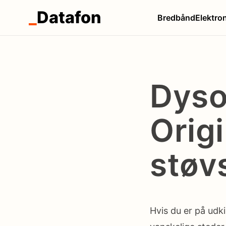
_
Datafon
Bredbånd
Elektro
Dyso
Origi
støv
Hvis du er på udki