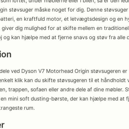
som loftet, under møblerne eller i bilen, så er den le
gin støvsuger måske noget for dig. Denne støvsuger
atteri, en kraftfuld motor, et letvægtsdesign og en h
giver dig mulighed for at skifte mellem en traditione
 og kan hjælpe med at fjerne snavs og støv fra alle d
ion
rdele ved Dyson V7 Motorhead Origin støvsugeren er 
nkelt klik kan du skifte støvsugeren til et håndholdt 
ilen, trappen, sofaen eller andre dele af dine møbler.
en mini soft dusting-børste, der kan hjælpe med at f
 trangeste rum.
er