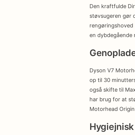
Den kraftfulde D
støvsugeren gør d
rengøringshoved o
en dybdegående r
Genopladel
Dyson V7 Motorhea
op til 30 minutter
også skifte til Ma
har brug for at st
Motorhead Origin
Hygiejnisk