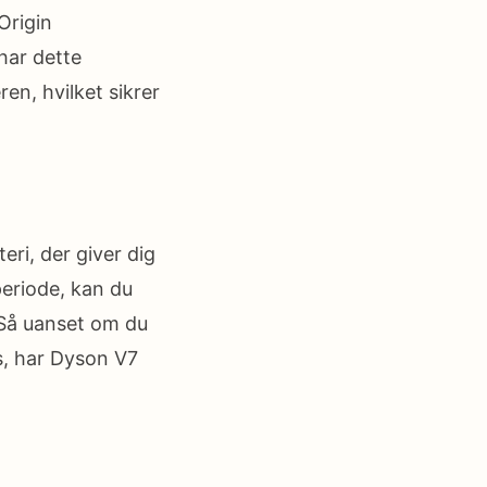
Origin
har dette
n, hvilket sikrer
ri, der giver dig
periode, kan du
. Så uanset om du
ps, har Dyson V7