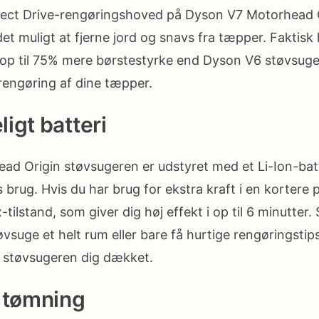
irect Drive-rengøringshoved på Dyson V7 Motorhead 
et muligt at fjerne jord og snavs fra tæpper. Faktisk 
p til 75% mere børstestyrke end Dyson V6 støvsugere
engøring af dine tæpper.
igt batteri
d Origin støvsugeren er udstyret med et Li-Ion-batte
s brug. Hvis du har brug for ekstra kraft i en kortere 
x-tilstand, som giver dig høj effekt i op til 6 minutter
øvsuge et helt rum eller bare få hurtige rengøringsti
 støvsugeren dig dækket.
 tømning