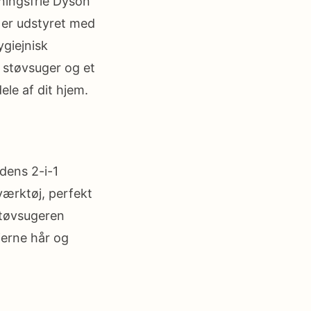
dningsfrie Dyson
 er udstyret med
ygiejnisk
l støvsuger og et
ele af dit hjem.
dens 2-i-1
værktøj, perfekt
 Støvsugeren
jerne hår og