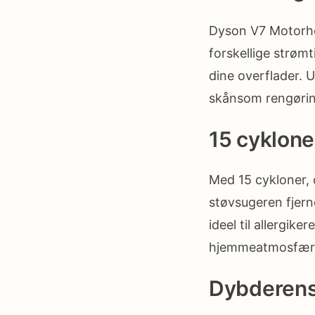
Dyson V7 Motorhe
forskellige strømt
dine overflader. 
skånsom rengøring,
15 cyklone
Med 15 cykloner, 
støvsugeren fjern
ideel til allergik
hjemmeatmosfær
Dybderens