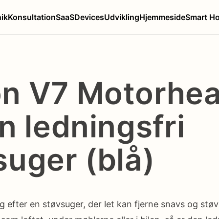
nik
Konsultation
SaaS
Devices
Udvikling
Hjemmeside
Smart H
n V7 Motorhe
n ledningsfri
suger (blå)
g efter en støvsuger, der let kan fjerne snavs og støv