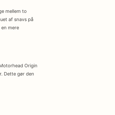
ge mellem to
auet af snavs på
r en mere
 Motorhead Origin
r. Dette gør den