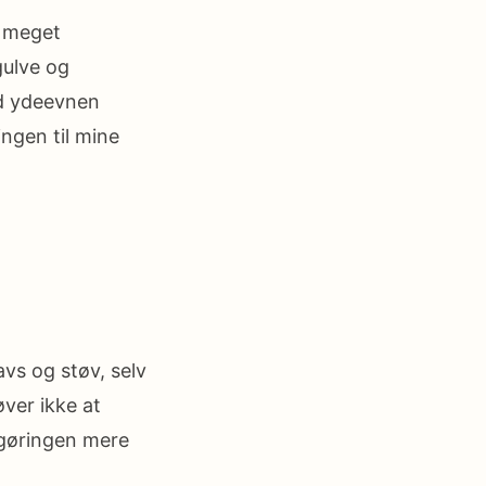
g meget
gulve og
ed ydeevnen
ingen til mine
vs og støv, selv
øver ikke at
ngøringen mere