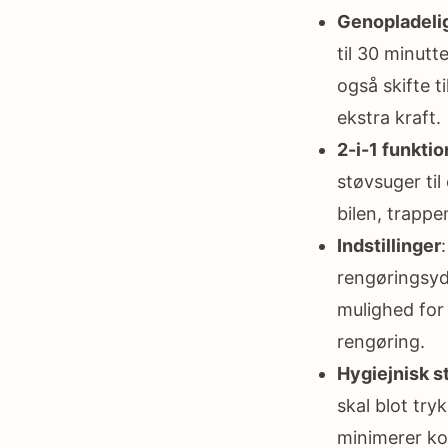
Genopladelig
til 30 minutte
også skifte ti
ekstra kraft.
2-i-1 funktio
støvsuger til
bilen, trappe
Indstillinger
rengøringsyde
mulighed for 
rengøring.
Hygiejnisk 
skal blot try
minimerer ko