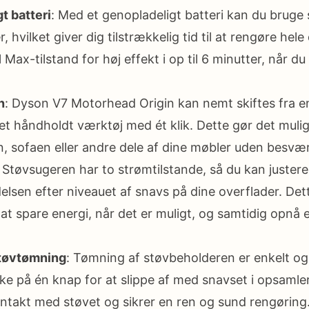
t batteri
: Med et genopladeligt batteri kan du bruge
r, hvilket giver dig tilstrækkelig tid til at rengøre hel
l Max-tilstand for høj effekt i op til 6 minutter, når du
n
: Dyson V7 Motorhead Origin kan nemt skiftes fra en
 et håndholdt værktøj med ét klik. Dette gør det muli
n, sofaen eller andre dele af dine møbler uden besvær
: Støvsugeren har to strømtilstande, så du kan justere
lsen efter niveauet af snavs på dine overflader. Dett
at spare energi, når det er muligt, og samtidig opnå e
støvtømning
: Tømning af støvbeholderen er enkelt og
kke på én knap for at slippe af med snavset i opsamler
ntakt med støvet og sikrer en ren og sund rengøring