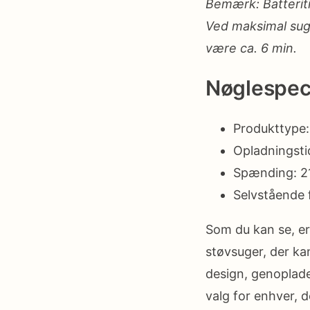
Bemærk: Batterit
Ved maksimal suge
være ca. 6 min.
Nøglespeci
Produkttype: 
Opladningstid
Spænding: 21
Selvstående 
Som du kan se, er
støvsuger, der ka
design, genoplade
valg for enhver, d