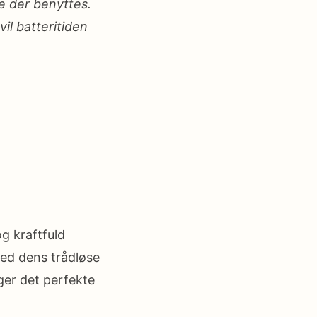
e der benyttes.
il batteritiden
g kraftfuld
Med dens trådløse
ger det perfekte