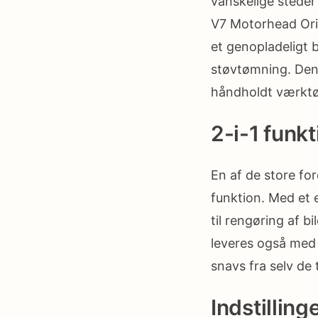
vanskelige steder 
V7 Motorhead Ori
et genopladeligt b
støvtømning. Den 
håndholdt værktøj
2-i-1 funkt
En af de store fo
funktion. Med et e
til rengøring af b
leveres også med 
snavs fra selv de
Indstilling