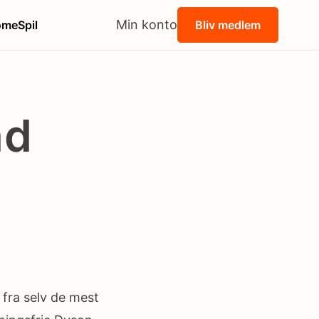
Min konto
ome
Spil
Bliv medlem
ad
 fra selv de mest