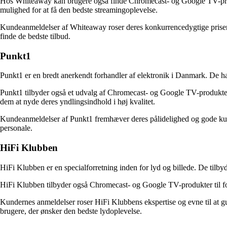
Hos Whiteaway kan brugere også finde Chromecast- og Google TV-prod
mulighed for at få den bedste streamingoplevelse.
Kundeanmeldelser af Whiteaway roser deres konkurrencedygtige priser,
finde de bedste tilbud.
Punkt1
Punkt1 er en bredt anerkendt forhandler af elektronik i Danmark. De h
Punkt1 tilbyder også et udvalg af Chromecast- og Google TV-produkte
dem at nyde deres yndlingsindhold i høj kvalitet.
Kundeanmeldelser af Punkt1 fremhæver deres pålidelighed og gode kunde
personale.
HiFi Klubben
HiFi Klubben er en specialforretning inden for lyd og billede. De tilbyd
HiFi Klubben tilbyder også Chromecast- og Google TV-produkter til for
Kundernes anmeldelser roser HiFi Klubbens ekspertise og evne til at gu
brugere, der ønsker den bedste lydoplevelse.