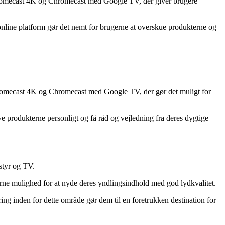
hromecast 4K og Chromecast med Google TV, der giver brugere
line platform gør det nemt for brugerne at overskue produkterne og
hromecast 4K og Chromecast med Google TV, der gør det muligt for
 produkterne personligt og få råd og vejledning fra deres dygtige
dstyr og TV.
rne mulighed for at nyde deres yndlingsindhold med god lydkvalitet.
ng inden for dette område gør dem til en foretrukken destination for