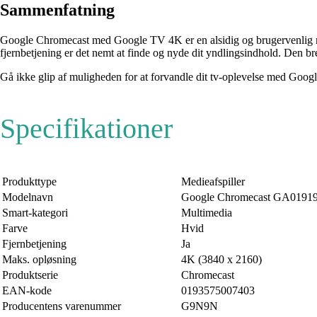
Sammenfatning
Google Chromecast med Google TV 4K er en alsidig og brugervenlig med
fjernbetjening er det nemt at finde og nyde dit yndlingsindhold. Den br
Gå ikke glip af muligheden for at forvandle dit tv-oplevelse med G
Specifikationer
Produkttype
Medieafspiller
Modelnavn
Google Chromecast GA0191
Smart-kategori
Multimedia
Farve
Hvid
Fjernbetjening
Ja
Maks. opløsning
4K (3840 x 2160)
Produktserie
Chromecast
EAN-kode
0193575007403
Producentens varenummer
G9N9N