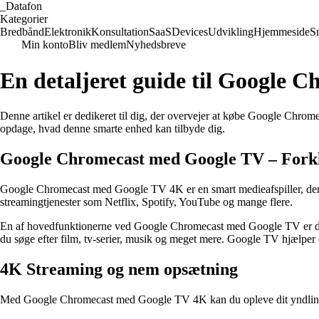
_
Datafon
Kategorier
Bredbånd
Elektronik
Konsultation
SaaS
Devices
Udvikling
Hjemmeside
S
Min konto
Bliv medlem
Nyhedsbreve
En detaljeret guide til Google
Denne artikel er dedikeret til dig, der overvejer at købe Google Chrome
opdage, hvad denne smarte enhed kan tilbyde dig.
Google Chromecast med Google TV – Forkl
Google Chromecast med Google TV 4K er en smart medieafspiller, der giv
streamingtjenester som Netflix, Spotify, YouTube og mange flere.
En af hovedfunktionerne ved Google Chromecast med Google TV er den 
du søge efter film, tv-serier, musik og meget mere. Google TV hjælper 
4K Streaming og nem opsætning
Med Google Chromecast med Google TV 4K kan du opleve dit yndlingsindho