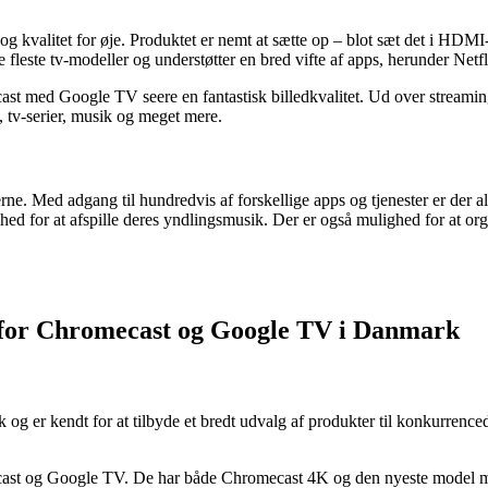
itet for øje. Produktet er nemt at sætte op – blot sæt det i HDMI-porten
este tv-modeller og understøtter en bred vifte af apps, herunder Netf
ast med Google TV seere en fantastisk billedkvalitet. Ud over streami
 tv-serier, musik og meget mere.
 Med adgang til hundredvis af forskellige apps og tjenester er der alt
ed for at afspille deres yndlingsmusik. Der er også mulighed for at org
n for Chromecast og Google TV i Danmark
g er kendt for at tilbyde et bredt udvalg af produkter til konkurrencedyg
romecast og Google TV. De har både Chromecast 4K og den nyeste model