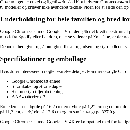
Opsætningen er enkel og ligetil – du skal blot indsætte Chromecast-en i
tv-modeller og kræver ikke avanceret teknisk viden for at sætte den op.
Underholdning for hele familien og bred ko
Google Chromecast med Google TV understøtter et bredt spektrum af popu
musik fra Spotify eller Pandora, eller se videoer på YouTube, er der no
Denne enhed giver også mulighed for at organisere og styre billeder v
Specifikationer og emballage
Hvis du er interesseret i nogle tekniske detaljer, kommer Google Chr
Google Chromecast enhed
Strømkabel og strømadapter
Stemmestyret fjernbetjening
AAA-batterier x 2
Enheden har en højde på 16,2 cm, en dybde på 1,25 cm og en bredde p
på 11,2 cm, en dybde på 13,6 cm og en samlet vægt på 327,0 g.
Google Chromecast med Google TV 4K er kompatibel med forskellige