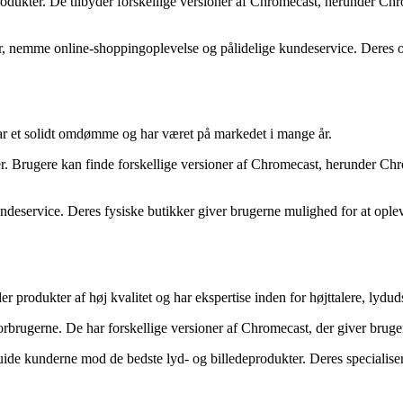
ukter. De tilbyder forskellige versioner af Chromecast, herunder C
 nemme online-shoppingoplevelse og pålidelige kundeservice. Deres on
ar et solidt omdømme og har været på markedet i mange år.
r. Brugere kan finde forskellige versioner af Chromecast, herunder C
service. Deres fysiske butikker giver brugerne mulighed for at opleve
er produkter af høj kvalitet og har ekspertise inden for højttalere, lydu
brugerne. De har forskellige versioner af Chromecast, der giver bruge
ide kunderne mod de bedste lyd- og billedeprodukter. Deres specialiseri