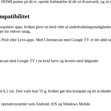
 HDMI-porten på dit tv, oprette forbindelse til dit wi-fi-netværk, og så
mpatibilitet
lære apps, hvilket giver en bred vifte af underholdningsmuligheder for
get for enhver smag.
ia Pixlr eller Lyve-apps. Med Chromecast med Google TV er der altid no
omecast med Google TV i en hvid farve og leveres med følgende:
å 6,1 cm. Den vejer kun 55 g, hvilket gør den kompakt og let at hånd
 operativsystemer som Android, iOS og Windows Mobile.