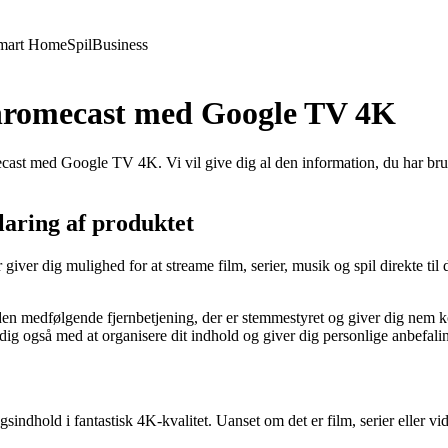
mart Home
Spil
Business
 Chromecast med Google TV 4K
cast med Google TV 4K. Vi vil give dig al den information, du har brug 
aring af produktet
er dig mulighed for at streame film, serier, musik og spil direkte til 
medfølgende fjernbetjening, der er stemmestyret og giver dig nem kon
dig også med at organisere dit indhold og giver dig personlige anbefali
ld i fantastisk 4K-kvalitet. Uanset om det er film, serier eller video