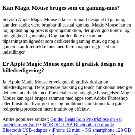
Kan Magic Mouse bruges som en gaming-mus?
Selvom Apple Magic Mouse ikke er primært designet til gaming,
kan den stadig være brugbar til casual gaming. Magic Mouse har en
høj opløsning og præcis sporingsfunktion, der giver god kontrol og
nøjagtighed i gameplay. Dog har den ikke de samme
tilpasningsmuligheder som dedikerede gaming-mus, og nogle
gamere kan foretrække mus med flere knapper og justerbare
indstillinger.
Er Apple Magic Mouse egnet til grafisk design og
billedredigering?
Ja, Apple Magic Mouse er velegnet til grafisk design og
billedredigering. Dens præcise tracking og touch-funktionaliteter gør
det nemt at arbejde med fine detaljer og nøjagtige bevægelser. Magic
Mouse kan også bruges sammen med apps som Adobe Photoshop
eller Illustrator, hvor gestures og multitouch-funktioner kan gøre
redigeringsprocessen mere intuitiv og effektiv.
Andre populære artikler:
Guide: Beats Solo Pro trådløse on-ear
høretelefoner (sort)
•
NÖRDIC USB Bluetooth 5.0 dongle
Bluetooth USB-adapter
•
iPhone 12 mini – 5G smartphone 128 GB