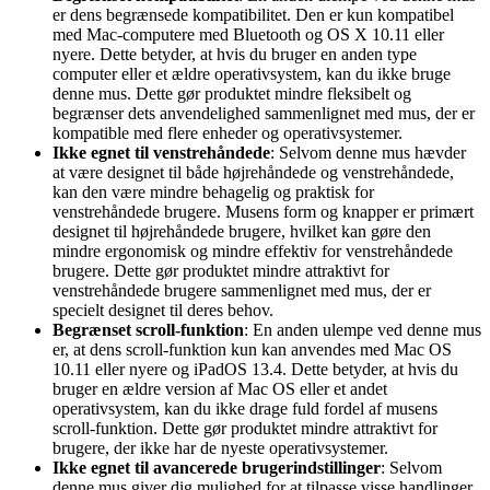
er dens begrænsede kompatibilitet. Den er kun kompatibel
med Mac-computere med Bluetooth og OS X 10.11 eller
nyere. Dette betyder, at hvis du bruger en anden type
computer eller et ældre operativsystem, kan du ikke bruge
denne mus. Dette gør produktet mindre fleksibelt og
begrænser dets anvendelighed sammenlignet med mus, der er
kompatible med flere enheder og operativsystemer.
Ikke egnet til venstrehåndede
: Selvom denne mus hævder
at være designet til både højrehåndede og venstrehåndede,
kan den være mindre behagelig og praktisk for
venstrehåndede brugere. Musens form og knapper er primært
designet til højrehåndede brugere, hvilket kan gøre den
mindre ergonomisk og mindre effektiv for venstrehåndede
brugere. Dette gør produktet mindre attraktivt for
venstrehåndede brugere sammenlignet med mus, der er
specielt designet til deres behov.
Begrænset scroll-funktion
: En anden ulempe ved denne mus
er, at dens scroll-funktion kun kan anvendes med Mac OS
10.11 eller nyere og iPadOS 13.4. Dette betyder, at hvis du
bruger en ældre version af Mac OS eller et andet
operativsystem, kan du ikke drage fuld fordel af musens
scroll-funktion. Dette gør produktet mindre attraktivt for
brugere, der ikke har de nyeste operativsystemer.
Ikke egnet til avancerede brugerindstillinger
: Selvom
denne mus giver dig mulighed for at tilpasse visse handlinger,