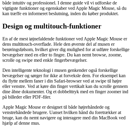
både intuitiv og professionel. I denne guide vil vi udforske de
vigtigste funktioner og egenskaber ved Apple Magic Mouse, så du
kan træffe en informeret beslutning, inden du køber produktet.
Design og multitouch-funktioner
En af de mest iøjnefaldende funktioner ved Apple Magic Mouse er
dens multitouch-overflade. Hele den øverste del af musen er
berøringsfølsom, hvilket giver dig mulighed for at udføre forskellige
bevægelser med en eller to fingre. Du kan nemt browse, zoome,
scrolle og swipe med enkle fingerbevægelser.
Den intelligente teknologi i musen genkender også forskellige
bevægelser og sørger for ikke at forveksle dem. For eksempel kan
du flytte mellem faner i din Safari-browser ved at swipe til højre
eller venstre. Ved at køre din finger vertikalt kan du scrolle gennem
dine åbne dokumenter. Og et dobbelttryk med en finger zoomer ind
på billeder eller PDF-filer.
Apple Magic Mouse er designet til både højrehåndede og
venstrehåndede brugere. Uanset hvilken hånd du foretrækker at
bruge, kan du nemt navigere og interagere med din MacBook ved
hjælp af denne mus.