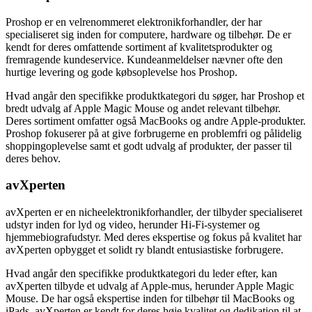
Proshop er en velrenommeret elektronikforhandler, der har
specialiseret sig inden for computere, hardware og tilbehør. De er
kendt for deres omfattende sortiment af kvalitetsprodukter og
fremragende kundeservice. Kundeanmeldelser nævner ofte den
hurtige levering og gode købsoplevelse hos Proshop.
Hvad angår den specifikke produktkategori du søger, har Proshop et
bredt udvalg af Apple Magic Mouse og andet relevant tilbehør.
Deres sortiment omfatter også MacBooks og andre Apple-produkter.
Proshop fokuserer på at give forbrugerne en problemfri og pålidelig
shoppingoplevelse samt et godt udvalg af produkter, der passer til
deres behov.
avXperten
avXperten er en nicheelektronikforhandler, der tilbyder specialiseret
udstyr inden for lyd og video, herunder Hi-Fi-systemer og
hjemmebiografudstyr. Med deres ekspertise og fokus på kvalitet har
avXperten opbygget et solidt ry blandt entusiastiske forbrugere.
Hvad angår den specifikke produktkategori du leder efter, kan
avXperten tilbyde et udvalg af Apple-mus, herunder Apple Magic
Mouse. De har også ekspertise inden for tilbehør til MacBooks og
iPads. avXperten er kendt for deres høje kvalitet og dedikation til at