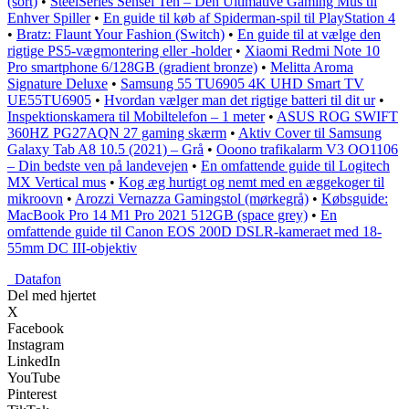
(sort)
•
SteelSeries Sensei Ten – Den Ultimative Gaming Mus til
Enhver Spiller
•
En guide til køb af Spiderman-spil til PlayStation 4
•
Bratz: Flaunt Your Fashion (Switch)
•
En guide til at vælge den
rigtige PS5-vægmontering eller -holder
•
Xiaomi Redmi Note 10
Pro smartphone 6/128GB (gradient bronze)
•
Melitta Aroma
Signature Deluxe
•
Samsung 55 TU6905 4K UHD Smart TV
UE55TU6905
•
Hvordan vælger man det rigtige batteri til dit ur
•
Inspektionskamera til Mobiltelefon – 1 meter
•
ASUS ROG SWIFT
360HZ PG27AQN 27 gaming skærm
•
Aktiv Cover til Samsung
Galaxy Tab A8 10.5 (2021) – Grå
•
Ooono trafikalarm V3 OO1106
– Din bedste ven på landevejen
•
En omfattende guide til Logitech
MX Vertical mus
•
Kog æg hurtigt og nemt med en æggekoger til
mikroovn
•
Arozzi Vernazza Gamingstol (mørkegrå)
•
Købsguide:
MacBook Pro 14 M1 Pro 2021 512GB (space grey)
•
En
omfattende guide til Canon EOS 200D DSLR-kameraet med 18-
55mm DC III-objektiv
_
Datafon
Del med hjertet
X
Facebook
Instagram
LinkedIn
YouTube
Pinterest