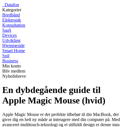
_
Datafon
Kategorier
Bredbånd
Elektronik
Konsultation
SaaS
Devices
Udvikling
Hjemmeside
Smart Home
Spil
Business
Min konto
Bliv medlem
Nyhedsbreve
En dybdegående guide til
Apple Magic Mouse (hvid)
Apple Magic Mouse er det perfekte tilbehør til din MacBook, der
giver dig en helt ny måde at interagere med din computer på. Med
avanceret multitouch-teknologi og et stilfuldt design er denne mus