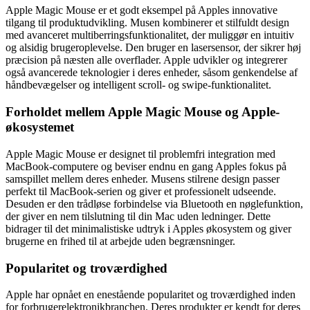
Apple Magic Mouse er et godt eksempel på Apples innovative
tilgang til produktudvikling. Musen kombinerer et stilfuldt design
med avanceret multiberringsfunktionalitet, der muliggør en intuitiv
og alsidig brugeroplevelse. Den bruger en lasersensor, der sikrer høj
præcision på næsten alle overflader. Apple udvikler og integrerer
også avancerede teknologier i deres enheder, såsom genkendelse af
håndbevægelser og intelligent scroll- og swipe-funktionalitet.
Forholdet mellem Apple Magic Mouse og Apple-
økosystemet
Apple Magic Mouse er designet til problemfri integration med
MacBook-computere og beviser endnu en gang Apples fokus på
samspillet mellem deres enheder. Musens stilrene design passer
perfekt til MacBook-serien og giver et professionelt udseende.
Desuden er den trådløse forbindelse via Bluetooth en nøglefunktion,
der giver en nem tilslutning til din Mac uden ledninger. Dette
bidrager til det minimalistiske udtryk i Apples økosystem og giver
brugerne en frihed til at arbejde uden begrænsninger.
Popularitet og troværdighed
Apple har opnået en enestående popularitet og troværdighed inden
for forbrugerelektronikbranchen. Deres produkter er kendt for deres