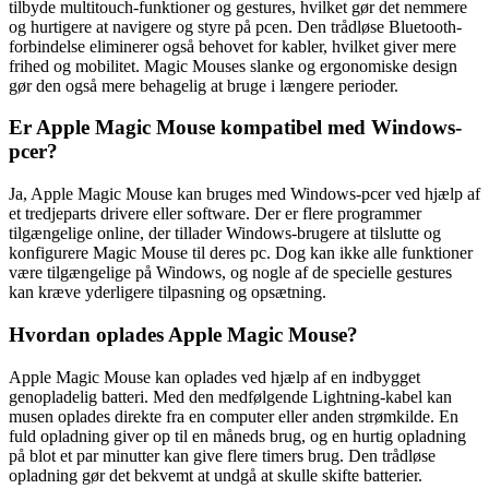
tilbyde multitouch-funktioner og gestures, hvilket gør det nemmere
og hurtigere at navigere og styre på pcen. Den trådløse Bluetooth-
forbindelse eliminerer også behovet for kabler, hvilket giver mere
frihed og mobilitet. Magic Mouses slanke og ergonomiske design
gør den også mere behagelig at bruge i længere perioder.
Er Apple Magic Mouse kompatibel med Windows-
pcer?
Ja, Apple Magic Mouse kan bruges med Windows-pcer ved hjælp af
et tredjeparts drivere eller software. Der er flere programmer
tilgængelige online, der tillader Windows-brugere at tilslutte og
konfigurere Magic Mouse til deres pc. Dog kan ikke alle funktioner
være tilgængelige på Windows, og nogle af de specielle gestures
kan kræve yderligere tilpasning og opsætning.
Hvordan oplades Apple Magic Mouse?
Apple Magic Mouse kan oplades ved hjælp af en indbygget
genopladelig batteri. Med den medfølgende Lightning-kabel kan
musen oplades direkte fra en computer eller anden strømkilde. En
fuld opladning giver op til en måneds brug, og en hurtig opladning
på blot et par minutter kan give flere timers brug. Den trådløse
opladning gør det bekvemt at undgå at skulle skifte batterier.