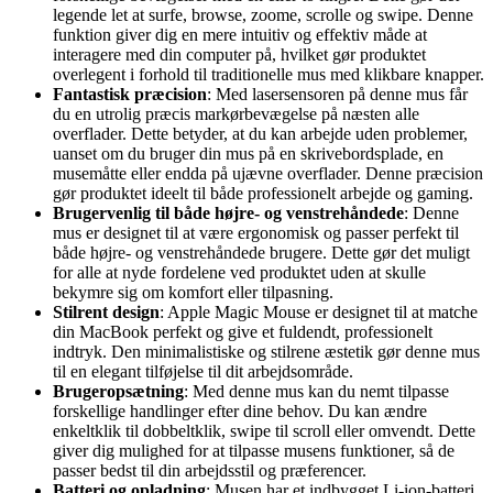
legende let at surfe, browse, zoome, scrolle og swipe. Denne
funktion giver dig en mere intuitiv og effektiv måde at
interagere med din computer på, hvilket gør produktet
overlegent i forhold til traditionelle mus med klikbare knapper.
Fantastisk præcision
: Med lasersensoren på denne mus får
du en utrolig præcis markørbevægelse på næsten alle
overflader. Dette betyder, at du kan arbejde uden problemer,
uanset om du bruger din mus på en skrivebordsplade, en
musemåtte eller endda på ujævne overflader. Denne præcision
gør produktet ideelt til både professionelt arbejde og gaming.
Brugervenlig til både højre- og venstrehåndede
: Denne
mus er designet til at være ergonomisk og passer perfekt til
både højre- og venstrehåndede brugere. Dette gør det muligt
for alle at nyde fordelene ved produktet uden at skulle
bekymre sig om komfort eller tilpasning.
Stilrent design
: Apple Magic Mouse er designet til at matche
din MacBook perfekt og give et fuldendt, professionelt
indtryk. Den minimalistiske og stilrene æstetik gør denne mus
til en elegant tilføjelse til dit arbejdsområde.
Brugeropsætning
: Med denne mus kan du nemt tilpasse
forskellige handlinger efter dine behov. Du kan ændre
enkeltklik til dobbeltklik, swipe til scroll eller omvendt. Dette
giver dig mulighed for at tilpasse musens funktioner, så de
passer bedst til din arbejdsstil og præferencer.
Batteri og opladning
: Musen har et indbygget Li-ion-batteri,