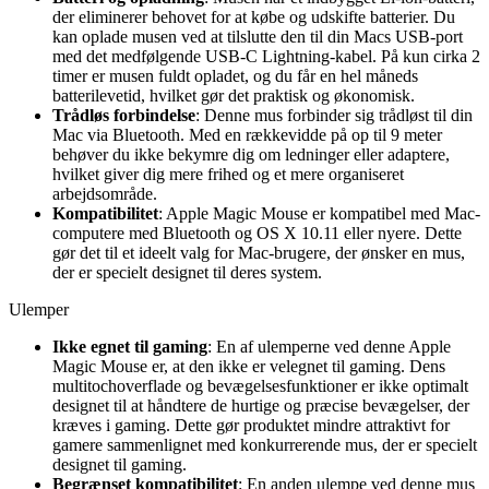
der eliminerer behovet for at købe og udskifte batterier. Du
kan oplade musen ved at tilslutte den til din Macs USB-port
med det medfølgende USB-C Lightning-kabel. På kun cirka 2
timer er musen fuldt opladet, og du får en hel måneds
batterilevetid, hvilket gør det praktisk og økonomisk.
Trådløs forbindelse
: Denne mus forbinder sig trådløst til din
Mac via Bluetooth. Med en rækkevidde på op til 9 meter
behøver du ikke bekymre dig om ledninger eller adaptere,
hvilket giver dig mere frihed og et mere organiseret
arbejdsområde.
Kompatibilitet
: Apple Magic Mouse er kompatibel med Mac-
computere med Bluetooth og OS X 10.11 eller nyere. Dette
gør det til et ideelt valg for Mac-brugere, der ønsker en mus,
der er specielt designet til deres system.
Ulemper
Ikke egnet til gaming
: En af ulemperne ved denne Apple
Magic Mouse er, at den ikke er velegnet til gaming. Dens
multitochoverflade og bevægelsesfunktioner er ikke optimalt
designet til at håndtere de hurtige og præcise bevægelser, der
kræves i gaming. Dette gør produktet mindre attraktivt for
gamere sammenlignet med konkurrerende mus, der er specielt
designet til gaming.
Begrænset kompatibilitet
: En anden ulempe ved denne mus