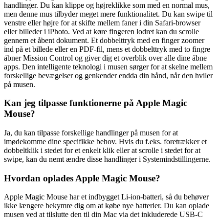
handlinger. Du kan klippe og højreklikke som med en normal mus,
men denne mus tilbyder meget mere funktionalitet. Du kan swipe til
venstre eller højre for at skifte mellem faner i din Safari-browser
eller billeder i iPhoto. Ved at køre fingeren lodret kan du scrolle
gennem et åbent dokument. Et dobbelttryk med en finger zoomer
ind på et billede eller en PDF-fil, mens et dobbelttryk med to fingre
åbner Mission Control og giver dig et overblik over alle dine åbne
apps. Den intelligente teknologi i musen sørger for at skelne mellem
forskellige bevægelser og genkender endda din hånd, når den hviler
på musen.
Kan jeg tilpasse funktionerne på Apple Magic
Mouse?
Ja, du kan tilpasse forskellige handlinger på musen for at
imødekomme dine specifikke behov. Hvis du f.eks. foretrækker et
dobbeltklik i stedet for et enkelt klik eller at scrolle i stedet for at
swipe, kan du nemt ændre disse handlinger i Systemindstillingerne.
Hvordan oplades Apple Magic Mouse?
Apple Magic Mouse har et indbygget Li-ion-batteri, så du behøver
ikke længere bekymre dig om at købe nye batterier. Du kan oplade
musen ved at tilslutte den til din Mac via det inkluderede USB-C