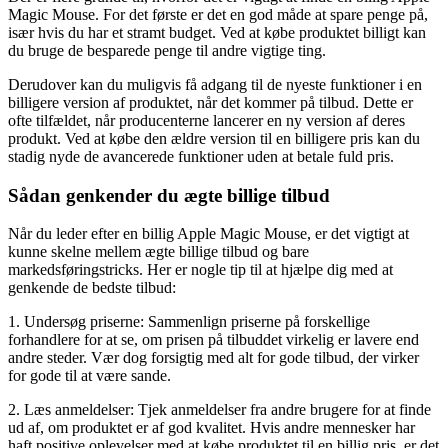
Magic Mouse. For det første er det en god måde at spare penge på,
især hvis du har et stramt budget. Ved at købe produktet billigt kan
du bruge de besparede penge til andre vigtige ting.
Derudover kan du muligvis få adgang til de nyeste funktioner i en
billigere version af produktet, når det kommer på tilbud. Dette er
ofte tilfældet, når producenterne lancerer en ny version af deres
produkt. Ved at købe den ældre version til en billigere pris kan du
stadig nyde de avancerede funktioner uden at betale fuld pris.
Sådan genkender du ægte billige tilbud
Når du leder efter en billig Apple Magic Mouse, er det vigtigt at
kunne skelne mellem ægte billige tilbud og bare
markedsføringstricks. Her er nogle tip til at hjælpe dig med at
genkende de bedste tilbud:
1. Undersøg priserne: Sammenlign priserne på forskellige
forhandlere for at se, om prisen på tilbuddet virkelig er lavere end
andre steder. Vær dog forsigtig med alt for gode tilbud, der virker
for gode til at være sande.
2. Læs anmeldelser: Tjek anmeldelser fra andre brugere for at finde
ud af, om produktet er af god kvalitet. Hvis andre mennesker har
haft positive oplevelser med at købe produktet til en billig pris, er det