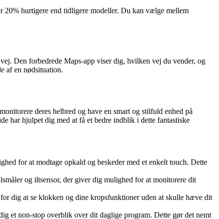
er 20% hurtigere end tidligere modeller. Du kan vælge mellem
 vej. Den forbedrede Maps-app viser dig, hvilken vej du vender, og
e af en nødsituation.
monitorere deres helbred og have en smart og stilfuld enhed på
e har hjulpet dig med at få et bedre indblik i dette fantastiske
lighed for at modtage opkald og beskeder med et enkelt touch. Dette
småler og iltsensor, der giver dig mulighed for at monitorere dit
for dig at se klokken og dine kropsfunktioner uden at skulle hæve dit
 dig et non-stop overblik over dit daglige program. Dette gør det nemt