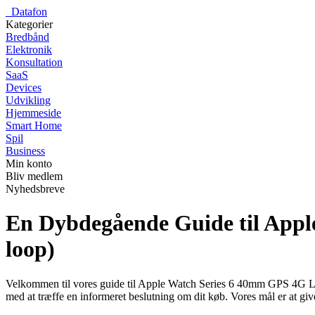
_
Datafon
Kategorier
Bredbånd
Elektronik
Konsultation
SaaS
Devices
Udvikling
Hjemmeside
Smart Home
Spil
Business
Min konto
Bliv medlem
Nyhedsbreve
En Dybdegående Guide til Appl
loop)
Velkommen til vores guide til Apple Watch Series 6 40mm GPS 4G LTE 
med at træffe en informeret beslutning om dit køb. Vores mål er at give 