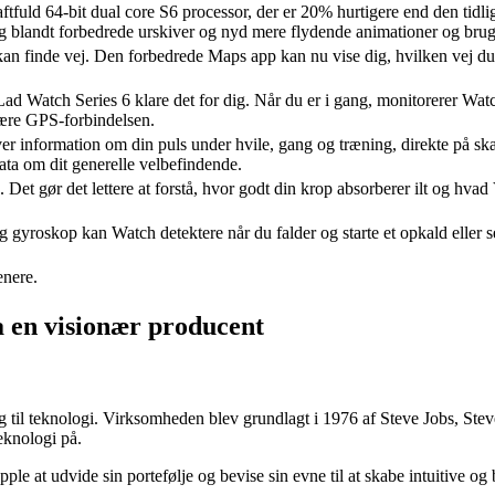
fuld 64-bit dual core S6 processor, der er 20% hurtigere end den tidl
 blandt forbedrede urskiver og nyd mere flydende animationer og bruge
u kan finde vej. Den forbedrede Maps app kan nu vise dig, hvilken vej 
Lad Watch Series 6 klare det for dig. Når du er i gang, monitorerer Wat
 være GPS-forbindelsen.
ver information om din puls under hvile, gang og træning, direkte på s
ata om dit generelle velbefindende.
red. Det gør det lettere at forstå, hvor godt din krop absorberer ilt og 
 gyroskop kan Watch detektere når du falder og starte et opkald eller s
nere.
a en visionær producent
ang til teknologi. Virksomheden blev grundlagt i 1976 af Steve Jobs, S
eknologi på.
le at udvide sin portefølje og bevise sin evne til at skabe intuitive 