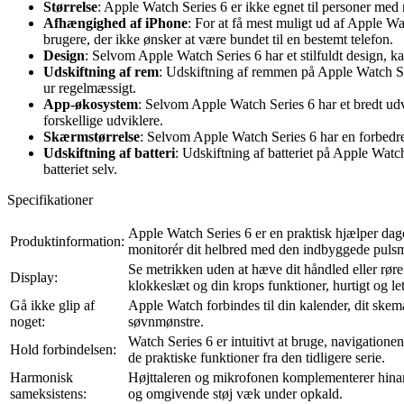
Størrelse
: Apple Watch Series 6 er ikke egnet til personer med
Afhængighed af iPhone
: For at få mest muligt ud af Apple W
brugere, der ikke ønsker at være bundet til en bestemt telefon.
Design
: Selvom Apple Watch Series 6 har et stilfuldt design, k
Udskiftning af rem
: Udskiftning af remmen på Apple Watch Se
ur regelmæssigt.
App-økosystem
: Selvom Apple Watch Series 6 har et bredt ud
forskellige udviklere.
Skærmstørrelse
: Selvom Apple Watch Series 6 har en forbedret 
Udskiftning af batteri
: Udskiftning af batteriet på Apple Wat
batteriet selv.
Specifikationer
Apple Watch Series 6 er en praktisk hjælper dage
Produktinformation:
monitorér dit helbred med den indbyggede pulsmål
Se metrikken uden at hæve dit håndled eller rør
Display:
klokkeslæt og din krops funktioner, hurtigt og let
Gå ikke glip af
Apple Watch forbindes til din kalender, dit skem
noget:
søvnmønstre.
Watch Series 6 er intuitivt at bruge, navigation
Hold forbindelsen:
de praktiske funktioner fra den tidligere serie.
Harmonisk
Højttaleren og mikrofonen komplementerer hinand
sameksistens:
og omgivende støj væk under opkald.