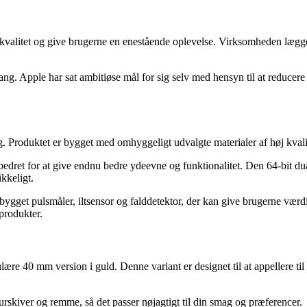
ste kvalitet og give brugerne en enestående oplevelse. Virksomheden læg
g. Apple har sat ambitiøse mål for sig selv med hensyn til at reducere s
ng. Produktet er bygget med omhyggeligt udvalgte materialer af høj kvali
edret for at give endnu bedre ydeevne og funktionalitet. Den 64-bit dua
kkeligt.
gget pulsmåler, iltsensor og falddetektor, der kan give brugerne værdif
produkter.
e 40 mm version i guld. Denne variant er designet til at appellere til br
urskiver og remme, så det passer nøjagtigt til din smag og præferencer.