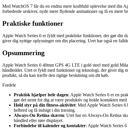
Med WatchOS 7 får du en endnu mere kraftfuld oplevelse med din Appl
forbedrede urskiver, nyde mere flydende animationer og få en mere bru
Praktiske funktioner
Apple Watch Series 6 er fyldt med praktiske funktioner, der gør din 
giver dig nyttige oplysninger om din placering. Uret har også en fallde
Opsummering
Apple Watch Series 6 40mm GPS 4G LTE i gold steel med gold Milanese 
håndleddet. Uret er fyldt med funktioner og teknologi, der giver dig mu
produkt, så du kan træffe den rigtige beslutning om dit køb.
Fordele
Praktisk hjælper hele dagen
: Apple Watch Series 6 er en pra
gør det nemt for dig at være produktiv og holde kontakten med
Hold styr på din fitness-aktivitet
: Med Apple Watch Series 6 ka
helbred og få indsigt i din træning.
Always-On Retina skærm
: Uret har en Always-On Retina skær
håndled eller røre displayet.
Forbindelse til kalender og kontakter
: Apple Watch Series 6 