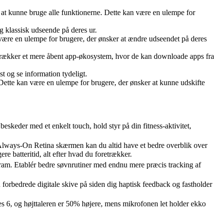
 at kunne bruge alle funktionerne. Dette kan være en ulempe for
og klassisk udseende på deres ur.
være en ulempe for brugere, der ønsker at ændre udseendet på deres
retrækker et mere åbent app-økosystem, hvor de kan downloade apps fra
t og se information tydeligt.
Dette kan være en ulempe for brugere, der ønsker at kunne udskifte
keder med et enkelt touch, hold styr på din fitness-aktivitet,
d Always-On Retina skærmen kan du altid have et bedre overblik over
re batteritid, alt efter hvad du foretrækker.
ogram. Etablér bedre søvnrutiner med endnu mere præcis tracking af
 forbedrede digitale skive på siden dig haptisk feedback og fastholder
s 6, og højttaleren er 50% højere, mens mikrofonen let holder ekko