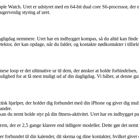
e Watch. Uret er udstyret med en 64-bit dual core S6-processor, der 
gervenlig styring af uret.
dagligdag nemmere. Uret har en indbygget kompas, så du altid kan finde
tektor, der kan opdage, når du falder, og kontakte nødkontakter i tilfæld
loop er det ultimative ur til dem, der ønsker at holde forbindelsen, 
lighed for at få mest muligt ud af din dagligdag. Vi håber, at denne guid
ktisk hjælper, der holder dig forbundet med din iPhone og giver dig mu
 andre.
n du nemt holde styr på din fitness-aktivitet. Uret har en indbygget pul
m, der er 2,5 gange klarere end tidligere modeller. Dette gør det nemt 
er forbundet til din kalender, dit skema og dine kontakter, hvilket giver