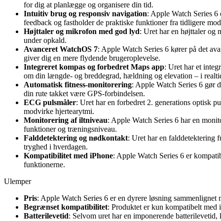
for dig at planlægge og organisere din tid.
Intuitiv brug og responsiv navigation
: Apple Watch Series 6 e
feedback og fastholder de praktiske funktioner fra tidligere mode
Højttaler og mikrofon med god lyd
: Uret har en højttaler o
under opkald.
Avanceret WatchOS 7
: Apple Watch Series 6 kører på det ava
giver dig en mere flydende brugeroplevelse.
Integreret kompas og forbedret Maps app
: Uret har et inte
om din længde- og breddegrad, hældning og elevation – i realti
Automatisk fitness-monitorering
: Apple Watch Series 6 gør d
din rute takket være GPS-forbindelsen.
ECG pulsmåler
: Uret har en forbedret 2. generations optisk p
modvirke hjertearytmi.
Monitorering af iltniveau
: Apple Watch Series 6 har en monitore
funktioner og træningsniveau.
Falddetektering og nødkontakt
: Uret har en falddetektering f
tryghed i hverdagen.
Kompatibilitet med iPhone
: Apple Watch Series 6 er kompatib
funktionerne.
Ulemper
Pris
: Apple Watch Series 6 er en dyrere løsning sammenlignet
Begrænset kompatibilitet
: Produktet er kun kompatibelt med 
Batterilevetid
: Selvom uret har en imponerende batterilevetid, 