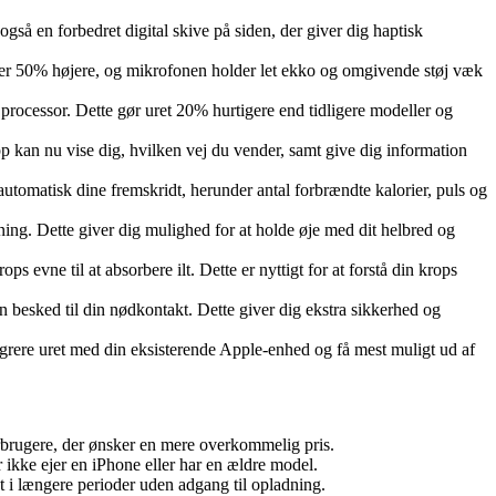
også en forbedret digital skive på siden, der giver dig haptisk
n er 50% højere, og mikrofonen holder let ekko og omgivende støj væk
processor. Dette gør uret 20% hurtigere end tidligere modeller og
p kan nu vise dig, hvilken vej du vender, samt give dig information
utomatisk dine fremskridt, herunder antal forbrændte kalorier, puls og
ning. Dette giver dig mulighed for at holde øje med dit helbred og
ps evne til at absorbere ilt. Dette er nyttigt for at forstå din krops
 en besked til din nødkontakt. Dette giver dig ekstra sikkerhed og
egrere uret med din eksisterende Apple-enhed og få mest muligt ud af
brugere, der ønsker en mere overkommelig pris.
ikke ejer en iPhone eller har en ældre model.
t i længere perioder uden adgang til opladning.