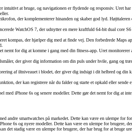
r intuitivt at bruge, og navigationen er flydende og responsiv. Uret har 
ller.
g mikrofon, der komplementerer hinanden og skaber god lyd. Højttalere
ncerede WatchOS 7, der udnytter en mere kraftfuld 64-bit dual core S6 
greret kompas, der hjælper dig med at finde vej. Den forbedrede Maps ap
d.
et nemt for dig at komme i gang med din fitness-app. Uret monitorerer a
ulsmåler, der giver dig information om din puls under hvile, gang og træ
ring af iltniveauet i blodet, der giver dig indsigt i dit helbred og din kro
unktion, der kan registrere når du falder og starte et opkald eller sende
el med iPhone 6s og senere modeller. Dette gør det nemt for dig at int
 med andre smartwatches på markedet. Dette kan være en ulempe for for
iPhone 6s og nyere modeller. Dette kan være en ulempe for brugere, der 
kan det stadig være en ulempe for brugere, der har brug for at bruge ure