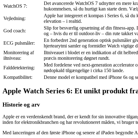
Det avancerede WatchOS 7 udnytter en mere kraft
WatchOS 7:
hukommelsen, så du hurtigt kan starte dem. Vælg
Apple har integreret et kompas i Series 6, så d
Vejledning:
elevation – i realtid.
Slip for besværlig opsætning af din fitness-app. 
God coach:
og – hvis du er til outdoor-liv – din rute takket
En forbedret 2nd generation optisk pulsmåler gi
ECG pulsmåler:
hjertearytmi samler og formidler Watch vigtige d
Monitorering af
Iltniveauet i blodet er en indikation af dit helb
iltniveau:
præcis monitorering døgnet rundt.
Med fordelene ved next-generation accelerator og
Falddetektering:
nødopkald tilgængelige i cirka 150 lande.
Kompatibilitet:
Denne model er kompatibel med iPhone 6s og se
Apple Watch Series 6: Et unikt produkt fr
Historie og arv
Apple er en verdenskendt brand, der er kendt for sin innovative tilg
inden for elektronikbranchen og har revolutioneret måden, vi bruger t
Med lanceringen af den første iPhone og senere af iPaden begyndte App