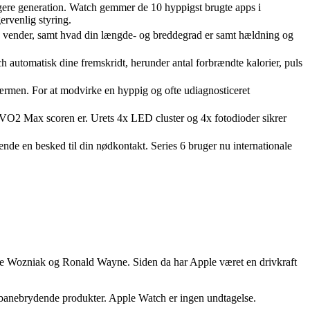
igere generation. Watch gemmer de 10 hyppigst brugte apps i
rvenlig styring.
du vender, samt hvad din længde- og breddegrad er samt hældning og
ch automatisk dine fremskridt, herunder antal forbrændte kalorier, puls
kærmen. For at modvirke en hyppig og ofte udiagnosticeret
hvad VO2 Max scoren er. Urets 4x LED cluster og 4x fotodioder sikrer
ende en besked til din nødkontakt. Series 6 bruger nu internationale
teve Wozniak og Ronald Wayne. Siden da har Apple været en drivkraft
og banebrydende produkter. Apple Watch er ingen undtagelse.