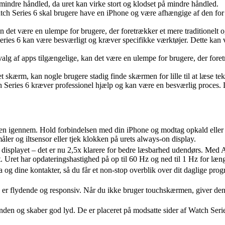
 mindre håndled, da uret kan virke stort og klodset på mindre håndled.
atch Series 6 skal brugere have en iPhone og være afhængige af den for
an det være en ulempe for brugere, der foretrækker et mere traditionelt 
ries 6 kan være besværligt og kræver specifikke værktøjer. Dette kan 
valg af apps tilgængelige, kan det være en ulempe for brugere, der fo
skærm, kan nogle brugere stadig finde skærmen for lille til at læse teks
ch Series 6 kræver professionel hjælp og kan være en besværlig proces. 
n igennem. Hold forbindelsen med din iPhone og modtag opkald eller bes
er og iltsensor eller tjek klokken på urets always-on display.
e displayet – det er nu 2,5x klarere for bedre læsbarhed udendørs. Me
. Uret har opdateringshastighed på op til 60 Hz og ned til 1 Hz for længe
a og dine kontakter, så du får et non-stop overblik over dit daglige pr
en er flydende og responsiv. Når du ikke bruger touchskærmen, giver den
en og skaber god lyd. De er placeret på modsatte sider af Watch Serie