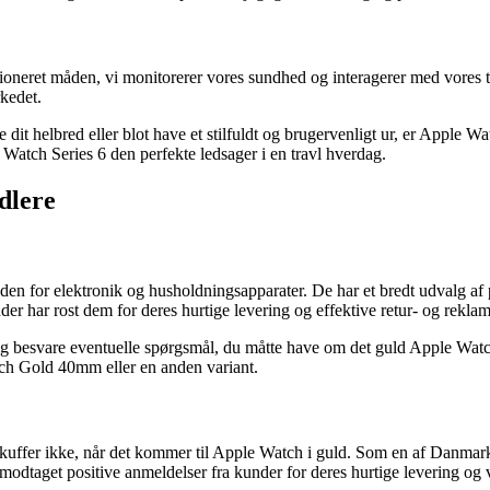
ioneret måden, vi monitorerer vores sundhed og interagerer med vores t
rkedet.
re dit helbred eller blot have et stilfuldt og brugervenligt ur, er Apple 
tch Series 6 den perfekte ledsager i en travl hverdag.
dlere
nden for elektronik og husholdningsapparater. De har et bredt udvalg af
r har rost dem for deres hurtige levering og effektive retur- og reklam
g og besvare eventuelle spørgsmål, du måtte have om det guld Apple Wat
tch Gold 40mm eller en anden variant.
kuffer ikke, når det kommer til Apple Watch i guld. Som en af Danmarks
odtaget positive anmeldelser fra kunder for deres hurtige levering og 