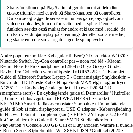
Share-funktionen på PlayStation 4 gør det nemt at dele dine
episke triumfer med et tryk på Share-knappen på controlleren.
Du kan se og tagge de seneste minutters gameplay, og selvom
videoen uploades, kan du fortsætte med at spille. Denne
funktion gør det også muligt for andre at kigge med i realtid, da
du kan vise dit gameplay på streamingsider eller sociale medier,
og skabe en mere social og deltagende spiloplevelse.
Andre populære artikler:
Købsguide til BenQ 3D projektor W1070
•
Nintendo Switch Joy-Con controller par – neon rød blå
•
Xiaomi
Redmi Note 10 Pro smartphone 6/128GB (Onyx Gray)
•
Guide:
Revlon Pro Collection varmluftbørste RVDR5222E
•
En Komplet
Guide til Microsoft Surface Laptop 5
•
Gennemsigtigt Smykkeskrin –
En Guide til Dit Næste Køb
•
Ninja Foodi MAX elgrill og air fryer
AG551EU
•
En dybdegående guide til Huawei P20 64 GB
smartphone (sort)
•
En dybdegående guide til Dermaroller / Hudroller
1,0 mm
•
Telldus vejrstation TELWEATHERST
•
Guide til
NETATMO Smart Radiatortermostater Startpakke
•
En omfattende
guide til køb af mini displayport-til-USB-C adapter
•
Købervejledning
til Huawei P Smart smartphone (sort)
•
HP ENVY Inspire 7221e All-
in-One printer
•
En Guide til Shure SM7B Studiemikrofon
•
PlayStation 4 Console 500 GB Call of Duty Modern Warfare II bundle
•
Bosch Series 8 tørretumbler WTX8HKL9SN *Godt køb 2020
•