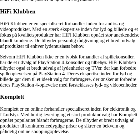
HiFi Klubben
HiFi Klubben er en specialiseret forhandler inden for audio- og
videoprodukter. Med en stærk ekspertise inden for lyd og billede og et
fokus på kvalitetsprodukter har HiFi Klubben opnået stor anerkendelse
blandt kunderne. De tilbyder personlig rådgivning og et bredt udvalg
af produkter til enhver lydentusiasts behov.
Selvom HiFi Klubben ikke er en typisk forhandler af spillekonsoller,
har de et udvalg af PlayStation 4-konsoller og tilbehør. HiFi Klubben
tilbyder også et bredt udvalg af lydenheder og TVer, der kan forbedre
spilleoplevelsen på PlayStation 4. Deres ekspertise inden for lyd og
billede gør dem til et ideelt valg for forbrugere, der ønsker at forbedre
deres PlayStation 4-oplevelse med førsteklasses lyd- og videoenheder.
Komplett
Komplett er en online forhandler specialiseret inden for elektronik og
IT-udstyr. Med hurtig levering og et stort produktudvalg har Komplett
opnået popularitet blandt forbrugerne. De tilbyder et bredt udvalg af
produkter til konkurrencedygtige priser og sikrer en bekvem og
pålidelig online shoppingoplevelse.