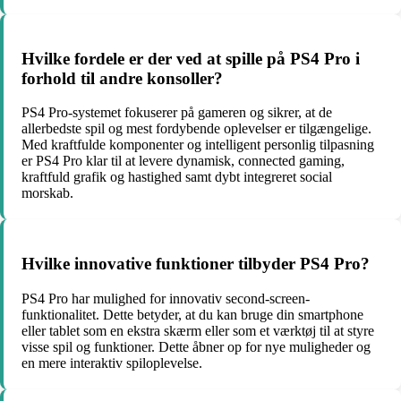
Hvilke fordele er der ved at spille på PS4 Pro i
forhold til andre konsoller?
PS4 Pro-systemet fokuserer på gameren og sikrer, at de
allerbedste spil og mest fordybende oplevelser er tilgængelige.
Med kraftfulde komponenter og intelligent personlig tilpasning
er PS4 Pro klar til at levere dynamisk, connected gaming,
kraftfuld grafik og hastighed samt dybt integreret social
morskab.
Hvilke innovative funktioner tilbyder PS4 Pro?
PS4 Pro har mulighed for innovativ second-screen-
funktionalitet. Dette betyder, at du kan bruge din smartphone
eller tablet som en ekstra skærm eller som et værktøj til at styre
visse spil og funktioner. Dette åbner op for nye muligheder og
en mere interaktiv spiloplevelse.