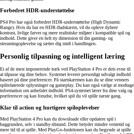
Forbedret HDR-understøttelse
PS4 Pro har også forbedret HDR-understøttelse (High Dynamic
Range). Hvis du har en HDR-fladskærm, vil du opleve dybere
kontrast, livlige farver og mere realistiske miljøer i kompatible spil og
indhold. Dette giver en helt ny dimension til din gaming- og
streamingoplevelse og sætter dig midt i handlingen.
Personlig tilpasning og intelligent læring
Et af de mest imponerende træk ved PlayStation 4 Pro er dets evne til
at tilpasse sig dine behov. Systemet leverer personligt udvalgt indhold
baseret på dine præferencer. På startskærmen kan du se dine venners
spilrelaterede oplysninger og gameplay. Du kan også vælge at modtage
information om anbefalet indhold. PS4-systemet lærer fra dine valg og
præferencer og kan forudse, hvilket spil du vil spille næste gang.
Klar til action og hurtigere spiloplevelser
Med PlayStation 4 Pro kan du downloade eller opdatere spil i
baggrunden, selv i standby-tilstand. Dette betyder mindre ventetid og
mere tid til at spille. Med PlayGo-funktionen kan du begynde at spille