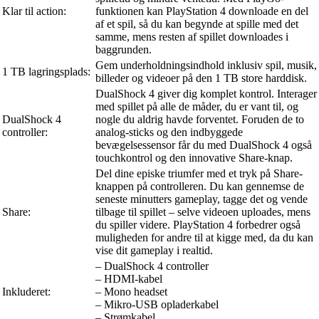
Klar til action:
funktionen kan PlayStation 4 downloade en del
af et spil, så du kan begynde at spille med det
samme, mens resten af spillet downloades i
baggrunden.
Gem underholdningsindhold inklusiv spil, musik,
1 TB lagringsplads:
billeder og videoer på den 1 TB store harddisk.
DualShock 4 giver dig komplet kontrol. Interager
med spillet på alle de måder, du er vant til, og
DualShock 4
nogle du aldrig havde forventet. Foruden de to
controller:
analog-sticks og den indbyggede
bevægelsessensor får du med DualShock 4 også
touchkontrol og den innovative Share-knap.
Del dine episke triumfer med et tryk på Share-
knappen på controlleren. Du kan gennemse de
seneste minutters gameplay, tagge det og vende
Share:
tilbage til spillet – selve videoen uploades, mens
du spiller videre. PlayStation 4 forbedrer også
muligheden for andre til at kigge med, da du kan
vise dit gameplay i realtid.
– DualShock 4 controller
– HDMI-kabel
Inkluderet:
– Mono headset
– Mikro-USB opladerkabel
– Strømkabel