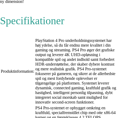
ny dimension!
Specifikationer
PlayStation 4 Pro underholdningssystemet har
høj ydelse, så du får endnu mere kvalitet i din
gaming og streaming. PS4 Pro øger det grafiske
output og leverer 4K UHD-opløsning i
kompatible spil og andet indhold samt forbedret
HDR-understøttelse, der skaber dybere kontrast
og mere realistisk grafik. PS4 Pro-systemet
Produktinformation:
fokuserer på gameren, og sikrer at de allerbedste
spil og mest fordybende oplevelser er
tilgængelige på platformen. Systemet leverer
dynamisk, connected gaming, kraftfuld grafik og
hastighed, intelligent personlig tilpasning, dybt
integreret social morskab samt mulighed for
innovativ second-screen funktioner.
PS4 Pro-systemet er opbygget omkring en
kraftfuld, specialfremstillet chip med otte x86-64
kerner og en førsteklasses 4,2 TFLOPS