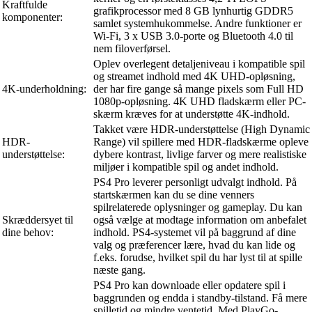
Kraftfulde
grafikprocessor med 8 GB lynhurtig GDDR5
komponenter:
samlet systemhukommelse. Andre funktioner er
Wi-Fi, 3 x USB 3.0-porte og Bluetooth 4.0 til
nem filoverførsel.
Oplev overlegent detaljeniveau i kompatible spil
og streamet indhold med 4K UHD-opløsning,
4K-underholdning:
der har fire gange så mange pixels som Full HD
1080p-opløsning. 4K UHD fladskærm eller PC-
skærm kræves for at understøtte 4K-indhold.
Takket være HDR-understøttelse (High Dynamic
HDR-
Range) vil spillere med HDR-fladskærme opleve
understøttelse:
dybere kontrast, livlige farver og mere realistiske
miljøer i kompatible spil og andet indhold.
PS4 Pro leverer personligt udvalgt indhold. På
startskærmen kan du se dine venners
spilrelaterede oplysninger og gameplay. Du kan
Skræddersyet til
også vælge at modtage information om anbefalet
dine behov:
indhold. PS4-systemet vil på baggrund af dine
valg og præferencer lære, hvad du kan lide og
f.eks. forudse, hvilket spil du har lyst til at spille
næste gang.
PS4 Pro kan downloade eller opdatere spil i
baggrunden og endda i standby-tilstand. Få mere
spilletid og mindre ventetid. Med PlayGo-