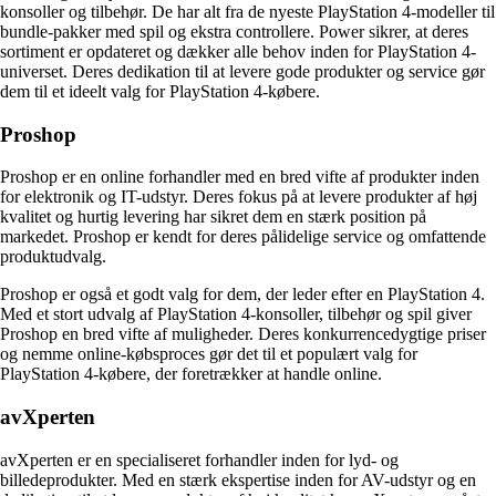
konsoller og tilbehør. De har alt fra de nyeste PlayStation 4-modeller til
bundle-pakker med spil og ekstra controllere. Power sikrer, at deres
sortiment er opdateret og dækker alle behov inden for PlayStation 4-
universet. Deres dedikation til at levere gode produkter og service gør
dem til et ideelt valg for PlayStation 4-købere.
Proshop
Proshop er en online forhandler med en bred vifte af produkter inden
for elektronik og IT-udstyr. Deres fokus på at levere produkter af høj
kvalitet og hurtig levering har sikret dem en stærk position på
markedet. Proshop er kendt for deres pålidelige service og omfattende
produktudvalg.
Proshop er også et godt valg for dem, der leder efter en PlayStation 4.
Med et stort udvalg af PlayStation 4-konsoller, tilbehør og spil giver
Proshop en bred vifte af muligheder. Deres konkurrencedygtige priser
og nemme online-købsproces gør det til et populært valg for
PlayStation 4-købere, der foretrækker at handle online.
avXperten
avXperten er en specialiseret forhandler inden for lyd- og
billedeprodukter. Med en stærk ekspertise inden for AV-udstyr og en