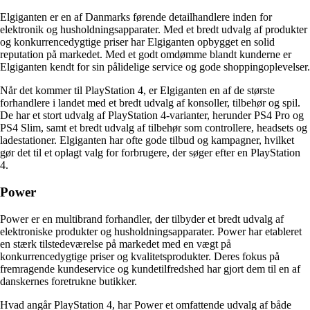
Elgiganten er en af Danmarks førende detailhandlere inden for
elektronik og husholdningsapparater. Med et bredt udvalg af produkter
og konkurrencedygtige priser har Elgiganten opbygget en solid
reputation på markedet. Med et godt omdømme blandt kunderne er
Elgiganten kendt for sin pålidelige service og gode shoppingoplevelser.
Når det kommer til PlayStation 4, er Elgiganten en af de største
forhandlere i landet med et bredt udvalg af konsoller, tilbehør og spil.
De har et stort udvalg af PlayStation 4-varianter, herunder PS4 Pro og
PS4 Slim, samt et bredt udvalg af tilbehør som controllere, headsets og
ladestationer. Elgiganten har ofte gode tilbud og kampagner, hvilket
gør det til et oplagt valg for forbrugere, der søger efter en PlayStation
4.
Power
Power er en multibrand forhandler, der tilbyder et bredt udvalg af
elektroniske produkter og husholdningsapparater. Power har etableret
en stærk tilstedeværelse på markedet med en vægt på
konkurrencedygtige priser og kvalitetsprodukter. Deres fokus på
fremragende kundeservice og kundetilfredshed har gjort dem til en af
danskernes foretrukne butikker.
Hvad angår PlayStation 4, har Power et omfattende udvalg af både