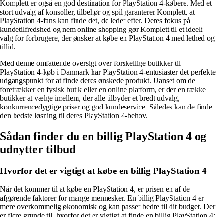
Komplett er også en god destination for PlayStation 4-købere. Med et
stort udvalg af konsoller, tilbehør og spil garanterer Komplett, at
PlayStation 4-fans kan finde det, de leder efter. Deres fokus på
kundetilfredshed og nem online shopping gør Komplett til et ideelt
valg for forbrugere, der ønsker at købe en PlayStation 4 med lethed og
tillid.
Med denne omfattende oversigt over forskellige butikker til
PlayStation 4-køb i Danmark har PlayStation 4-entusiaster det perfekte
udgangspunkt for at finde deres ønskede produkt. Uanset om de
foretrækker en fysisk butik eller en online platform, er der en række
butikker at vælge imellem, der alle tilbyder et bredt udvalg,
konkurrencedygtige priser og god kundeservice. Således kan de finde
den bedste løsning til deres PlayStation 4-behov.
Sådan finder du en billig PlayStation 4 og
udnytter tilbud
Hvorfor det er vigtigt at købe en billig PlayStation 4
Når det kommer til at købe en PlayStation 4, er prisen en af de
afgørende faktorer for mange mennesker. En billig PlayStation 4 er
mere overkommelig økonomisk og kan passer bedre til dit budget. Der
er flere grunde til, hvorfor det er vigtigt at finde en billig PlayStation 4: