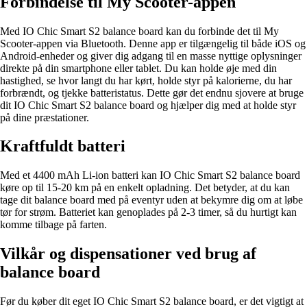
Forbindelse til My Scooter-appen
Med IO Chic Smart S2 balance board kan du forbinde det til My
Scooter-appen via Bluetooth. Denne app er tilgængelig til både iOS og
Android-enheder og giver dig adgang til en masse nyttige oplysninger
direkte på din smartphone eller tablet. Du kan holde øje med din
hastighed, se hvor langt du har kørt, holde styr på kalorierne, du har
forbrændt, og tjekke batteristatus. Dette gør det endnu sjovere at bruge
dit IO Chic Smart S2 balance board og hjælper dig med at holde styr
på dine præstationer.
Kraftfuldt batteri
Med et 4400 mAh Li-ion batteri kan IO Chic Smart S2 balance board
køre op til 15-20 km på en enkelt opladning. Det betyder, at du kan
tage dit balance board med på eventyr uden at bekymre dig om at løbe
tør for strøm. Batteriet kan genoplades på 2-3 timer, så du hurtigt kan
komme tilbage på farten.
Vilkår og dispensationer ved brug af
balance board
Før du køber dit eget IO Chic Smart S2 balance board, er det vigtigt at