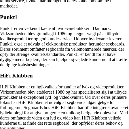
kundeservice, hvilket har bidraget til deres solide omdømme i
markedet.
Punkt1
Punkt1 er en velkendt kæde af hvidevarebutikker i Danmark.
Virksomheden blev grundlagt i 1986 og lægger vægt på at tilbyde
kvalitetsprodukter og god kundeservice. Udover hvidevarer leverer
Punkt1 også et udvalg af elektroniske produkter, herunder segboards.
Deres sortiment omfatter segboards fra velrenommerede mærker, der
opfylder strenge kvalitetsstandarder. Punkt1 er kendt for at have
dygtige medarbejdere, der kan hjælpe og vejlede kunderne til at træffe
de rigtige købsbeslutninger.
HiFi Klubben
HiFi Klubben er en højkvalitetsforhandler af lyd- og videoprodukter.
Virksomheden blev etableret i 1980 og har specialiseret sig i at tilbyde
produkter af exceptionel lyd- og videokvalitet. Ud over deres primære
fokus har HiFi Klubben et udvalg af segboards tilgængelige for
forbrugerne. Segboards hos HiFi Klubben har ofte integreret avanceret
lydteknologi for at give brugerne en unik og berigende oplevelse. Med
deres omfattende viden om lyd og video kan HiFi Klubben vejlede
kunderne til at finde det rette segboard, der opfylder deres behov og
forventninger.