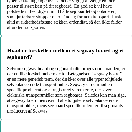
typer sække tilgængelige, så det er vigtigt at vælge en, der
passer til størrelsen på dit segboard. En god sæk vil have
polstrede indvendige rum til både segboardet og opladeren,
samt justerbare stropper eller håndtag for nem transport. Husk
altid at sikkerhedsfæstne sækken ordentligt, så den ikke falder
af under transporten.
Hvad er forskellen mellem et segway board og et
segboard?
Selvom segway board og segboard ofte bruges om hinanden, er
der en lille forskel mellem de to. Betegnelsen “segway board”
er en mere generisk term, der dækker over alle typer tohjulede
selvbalancerende transportmidler. Segway er derimod en
specifik producent og et registreret varemærke, der laver
elektriske transportmidler som segboards. Således kan man sige,
at segway board henviser til alle tohjulede selvbalancerende
transportmidler, mens segboard specifikt refererer til segboards
produceret af Segway.