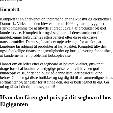
Komplett
Komplett er en anerkendt onlineforhandler af IT-udstyr og elektronik i
Danmark. Virksomheden blev etableret i 1996 og har opbygget et
stærkt omdømme for at tilbyde et bredt udvalg af produkter og god
kundeservice. Komplett har også segboards i deres sortiment for at
imødekomme forbrugernes efterspørgsel efter disse elektriske
transportmidler. Deres segboards er nøje udvalgte for at sikre, at
kunderne får adgang til produkter af høj kvalitet. Komplett tilbyder
også forskellige finansieringsmuligheder og hurtig levering for at sikre,
at kunderne har en problemfri købsoplevelse.
Uanset om du leder efter et segboard af højeste kvalitet, ønsker at
drage fordel af konkurrencedygtige priser eller vil have en god
kundeoplevelse, er der en butik på denne liste, der passer til dine
behov. Gennemgå disse butikker og tag dig tid til at sammenligne deres
sortimenter og tjenester for at finde den, der er bedst egnet til dig. Gå
ud og få fat i dit drømmesegboard!
Hvordan få en god pris på dit segboard hos
Elgiganten