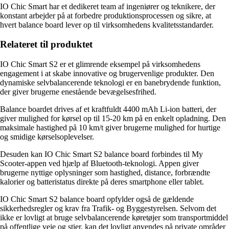
IO Chic Smart har et dedikeret team af ingeniører og teknikere, der
konstant arbejder på at forbedre produktionsprocessen og sikre, at
hvert balance board lever op til virksomhedens kvalitetsstandarder.
Relateret til produktet
IO Chic Smart S2 er et glimrende eksempel på virksomhedens
engagement i at skabe innovative og brugervenlige produkter. Den
dynamiske selvbalancerende teknologi er en banebrydende funktion,
der giver brugerne enestående bevægelsesfrihed.
Balance boardet drives af et kraftfuldt 4400 mAh Li-ion batteri, der
giver mulighed for kørsel op til 15-20 km på en enkelt opladning. Den
maksimale hastighed på 10 km/t giver brugerne mulighed for hurtige
og smidige kørselsoplevelser.
Desuden kan IO Chic Smart S2 balance board forbindes til My
Scooter-appen ved hjælp af Bluetooth-teknologi. Appen giver
brugerne nyttige oplysninger som hastighed, distance, forbrændte
kalorier og batteristatus direkte på deres smartphone eller tablet.
IO Chic Smart S2 balance board opfylder også de gældende
sikkerhedsregler og krav fra Trafik- og Byggestyrelsen. Selvom det
ikke er lovligt at bruge selvbalancerende køretøjer som transportmiddel
på offentlige veje og stier, kan det lovligt anvendes på private områder