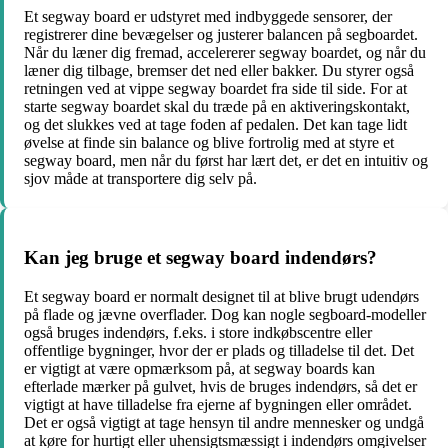
Et segway board er udstyret med indbyggede sensorer, der
registrerer dine bevægelser og justerer balancen på segboardet.
Når du læner dig fremad, accelererer segway boardet, og når du
læner dig tilbage, bremser det ned eller bakker. Du styrer også
retningen ved at vippe segway boardet fra side til side. For at
starte segway boardet skal du træde på en aktiveringskontakt,
og det slukkes ved at tage foden af pedalen. Det kan tage lidt
øvelse at finde sin balance og blive fortrolig med at styre et
segway board, men når du først har lært det, er det en intuitiv og
sjov måde at transportere dig selv på.
Kan jeg bruge et segway board indendørs?
Et segway board er normalt designet til at blive brugt udendørs
på flade og jævne overflader. Dog kan nogle segboard-modeller
også bruges indendørs, f.eks. i store indkøbscentre eller
offentlige bygninger, hvor der er plads og tilladelse til det. Det
er vigtigt at være opmærksom på, at segway boards kan
efterlade mærker på gulvet, hvis de bruges indendørs, så det er
vigtigt at have tilladelse fra ejerne af bygningen eller området.
Det er også vigtigt at tage hensyn til andre mennesker og undgå
at køre for hurtigt eller uhensigtsmæssigt i indendørs omgivelser