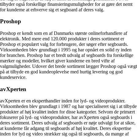
tilbyder også forskellige finansieringsmuligheder for at gøre det nemt
for kunderne at erhverve sig et segboard af deres valg.
Proshop
Proshop er kendt som en af ​​Danmarks største onlineforhandlere af
elektronik. Med mere end 120.000 produkter i deres sortiment er
Proshop et populært valg for forbrugere, der søger efter segboards.
Virksomheden blev grundlagt i 1995 og har opnået en solid ry inden
for branchen. Proshop har et bredt udvalg af segboards fra forskellige
mærker og modeller, hvilket giver kunderne en bred vifte af
valgmuligheder. Udover det brede sortiment lægger Proshop også vægt
på at tilbyde en god kundeoplevelse med hurtig levering og god
kundeservice.
avXperten
avXperten er en eksperthandler inden for lyd- og videoprodukter.
Virksomheden blev grundlagt i 1987 og har specialiseret sig i at tilbyde
produkter af høj kvalitet inden for disse kategorier. Selvom de primært
fokuserer på lyd- og videoprodukter, har avXperten også segboards i
deres sortiment. Deres udvalg af segboards er nøje udvalgt for at sikre,
at kunderne får adgang til segboards af høj kvalitet. Deres ekspertise
inden for lyd og video strækker sig også til segboards, da mange af