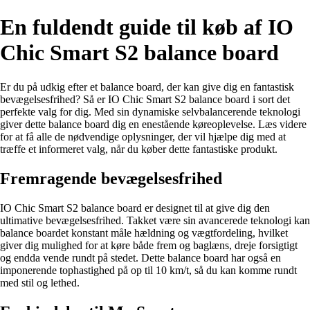
En fuldendt guide til køb af IO
Chic Smart S2 balance board
Er du på udkig efter et balance board, der kan give dig en fantastisk
bevægelsesfrihed? Så er IO Chic Smart S2 balance board i sort det
perfekte valg for dig. Med sin dynamiske selvbalancerende teknologi
giver dette balance board dig en enestående køreoplevelse. Læs videre
for at få alle de nødvendige oplysninger, der vil hjælpe dig med at
træffe et informeret valg, når du køber dette fantastiske produkt.
Fremragende bevægelsesfrihed
IO Chic Smart S2 balance board er designet til at give dig den
ultimative bevægelsesfrihed. Takket være sin avancerede teknologi kan
balance boardet konstant måle hældning og vægtfordeling, hvilket
giver dig mulighed for at køre både frem og baglæns, dreje forsigtigt
og endda vende rundt på stedet. Dette balance board har også en
imponerende tophastighed på op til 10 km/t, så du kan komme rundt
med stil og lethed.