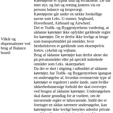
Køretøjerne er typisk små og en-akslede. De har
intet styr, og fart og retning justeres via en
persons balance og kropsvægt.
Køretøjerne går under en række forskellige
navne som f.eks. U-runner, Segboard,
Hoverboard, Airboard og Airwheel.
Det er Trafik- og Byggestyrelsens vurdering, at
sådanne køretøjer ikke opfylder gældende regler
for køretøjer. De er derfor ikke lovlige at bruge
Vilkår og
som transportmiddel på områder, hvor
dispensationer ved
færdselsloven er gældende som eksempelvis
brug af Balance
fortov, cykelsti og vejbane.
board:
Brug af sådanne køretøjer kan derfor alene ske
på privatområder eller på specielt indrettede
områder som f.eks. skaterparker.
Da der er sket i stigning i udbuddet af sådanne
køretøjer, har Trafik- og Byggestyrelsen igangsat
en undersøgelse af, hvordan ovennævnte type af
køretøjer er reguleret i andre lande, samt hvilke
sikkerhedsmæssige forhold der skal overvejes
ved brugen af sådanne køretøjer. Undersøgelsen
skal danne grundlag for at vurdere, om de
nuværende regler er tidssvarende. Indtil der er
foretaget en sådan nærmere undersøgelse, kan
køretøjerne ikke lovligt benyttes udenfor private