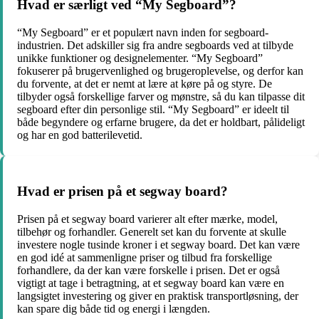
Hvad er særligt ved “My Segboard”?
“My Segboard” er et populært navn inden for segboard-
industrien. Det adskiller sig fra andre segboards ved at tilbyde
unikke funktioner og designelementer. “My Segboard”
fokuserer på brugervenlighed og brugeroplevelse, og derfor kan
du forvente, at det er nemt at lære at køre på og styre. De
tilbyder også forskellige farver og mønstre, så du kan tilpasse dit
segboard efter din personlige stil. “My Segboard” er ideelt til
både begyndere og erfarne brugere, da det er holdbart, pålideligt
og har en god batterilevetid.
Hvad er prisen på et segway board?
Prisen på et segway board varierer alt efter mærke, model,
tilbehør og forhandler. Generelt set kan du forvente at skulle
investere nogle tusinde kroner i et segway board. Det kan være
en god idé at sammenligne priser og tilbud fra forskellige
forhandlere, da der kan være forskelle i prisen. Det er også
vigtigt at tage i betragtning, at et segway board kan være en
langsigtet investering og giver en praktisk transportløsning, der
kan spare dig både tid og energi i længden.