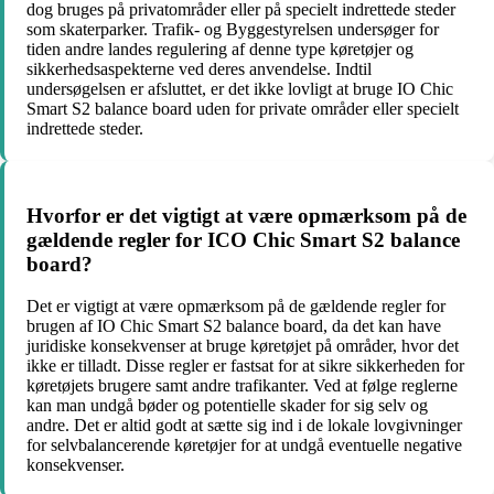
dog bruges på privatområder eller på specielt indrettede steder
som skaterparker. Trafik- og Byggestyrelsen undersøger for
tiden andre landes regulering af denne type køretøjer og
sikkerhedsaspekterne ved deres anvendelse. Indtil
undersøgelsen er afsluttet, er det ikke lovligt at bruge IO Chic
Smart S2 balance board uden for private områder eller specielt
indrettede steder.
Hvorfor er det vigtigt at være opmærksom på de
gældende regler for ICO Chic Smart S2 balance
board?
Det er vigtigt at være opmærksom på de gældende regler for
brugen af IO Chic Smart S2 balance board, da det kan have
juridiske konsekvenser at bruge køretøjet på områder, hvor det
ikke er tilladt. Disse regler er fastsat for at sikre sikkerheden for
køretøjets brugere samt andre trafikanter. Ved at følge reglerne
kan man undgå bøder og potentielle skader for sig selv og
andre. Det er altid godt at sætte sig ind i de lokale lovgivninger
for selvbalancerende køretøjer for at undgå eventuelle negative
konsekvenser.