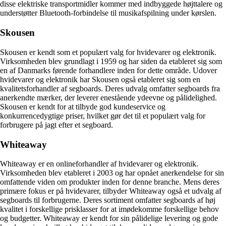
disse elektriske transportmidler kommer med indbyggede højttalere og
understøtter Bluetooth-forbindelse til musikafspilning under kørslen.
Skousen
Skousen er kendt som et populært valg for hvidevarer og elektronik.
Virksomheden blev grundlagt i 1959 og har siden da etableret sig som
en af ​​Danmarks førende forhandlere inden for dette område. Udover
hvidevarer og elektronik har Skousen også etableret sig som en
kvalitetsforhandler af segboards. Deres udvalg omfatter segboards fra
anerkendte mærker, der leverer enestående ydeevne og pålidelighed.
Skousen er kendt for at tilbyde god kundeservice og
konkurrencedygtige priser, hvilket gør det til et populært valg for
forbrugere på jagt efter et segboard.
Whiteaway
Whiteaway er en onlineforhandler af hvidevarer og elektronik.
Virksomheden blev etableret i 2003 og har opnået anerkendelse for sin
omfattende viden om produkter inden for denne branche. Mens deres
primære fokus er på hvidevarer, tilbyder Whiteaway også et udvalg af
segboards til forbrugerne. Deres sortiment omfatter segboards af høj
kvalitet i forskellige prisklasser for at imødekomme forskellige behov
og budgetter. Whiteaway er kendt for sin pålidelige levering og gode