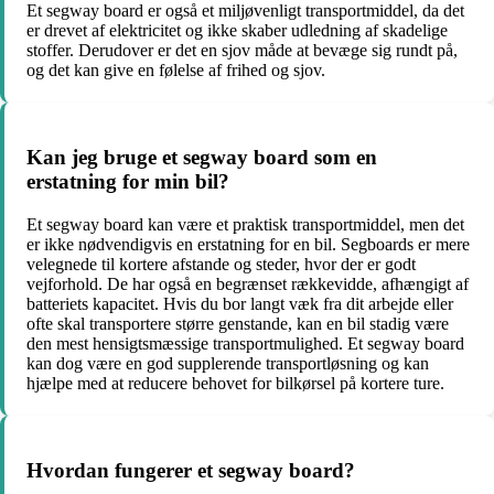
Et segway board er også et miljøvenligt transportmiddel, da det
er drevet af elektricitet og ikke skaber udledning af skadelige
stoffer. Derudover er det en sjov måde at bevæge sig rundt på,
og det kan give en følelse af frihed og sjov.
Kan jeg bruge et segway board som en
erstatning for min bil?
Et segway board kan være et praktisk transportmiddel, men det
er ikke nødvendigvis en erstatning for en bil. Segboards er mere
velegnede til kortere afstande og steder, hvor der er godt
vejforhold. De har også en begrænset rækkevidde, afhængigt af
batteriets kapacitet. Hvis du bor langt væk fra dit arbejde eller
ofte skal transportere større genstande, kan en bil stadig være
den mest hensigtsmæssige transportmulighed. Et segway board
kan dog være en god supplerende transportløsning og kan
hjælpe med at reducere behovet for bilkørsel på kortere ture.
Hvordan fungerer et segway board?