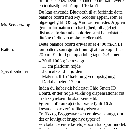
rundt på stedet. Dette balance board kan levere
en tophastighed på op til 10 km/t.
Du kan anvende Bluetooth til at forbinde dette
balance board med My Scooter-appen, som er
tilgængelig til iOS og Android-enheder. App’en
My Scooter-app:
giver information om hastighed, tilbagelagt
distance, forbrændte kalorier samt batteristatus
direkte til din smartphone eller tablet.
Dette balance board drives af et 4400 mAh Li-
Batteri:
ion batteri, som gør det muligt at køre op til 15-
20 km. En fuld genopladning tager 2-3 timer.
– 20 til 100 kg bærevægt
– 11 cm platform højde
Specifikationer:
– 3 cm afstand til jorden
– Maksimalt 15° hældning ved opstigning
– Dækdiameter: 17 cm
Inden du køber dit helt eget Chic Smart IO
Board, er der nogle vilkår og dispensationer fra
Trafikstyrelsen du skal kende til:
Føreren af køretøjet skal være fyldt 16 år.
Desuden skriver Trafikstyrelsen at:
Trafik- og Byggestyrelsen er blevet spurgt, om
det er lovligt at bruge nye typer af
selvbalancerende køretøjer som transportmiddel.