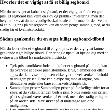
Hvorfor det er vigtigt at få et billig segboard
Når du overvejer at købe et segboard, er det vigtigt at finde en god
pris. Et segboard kan være en sjov og praktisk investering, men det
betyder ikke, at du nødvendigvis skal betale en formue for det. Ved at
få en billig pris på dit segboard kan du spare penge samtidig med, at du
stadig får et kvalitetsprodukt.
Sådan genkender du en ægte billigt segboard-tilbud
Når du leder efter et segboard til en god pris, er det vigtigt at kunne
genkende ægte billige tilbud. Her er nogle tips til at hjælpe dig med at
skelne ægte tilbud fra markedsføringstricks:
Tjek prishistorikken: Inden du køber et segboard på tilbud, kan
du overveje at tjekke prishistorikken. Brug hjemmesider eller
apps, der kan vise, om prisen virkelig er blevet sænket i forhold
til tidligere priser. Dette kan hjælpe dig med at afgøre, om
tilbuddet er ægte eller bare et markedsføringstrick.
Sammenlign priser: Sammenlign priser på forskellige sider for at
sikre, at du virkelig får den bedste pris. Nogle gange kan prisen
på et segboard være sænket på ét sted, mens det stadig er højere
på en anden side. Vær sikker på at undersøge alle dine
muligheder.
Læs anmeldelser: Læs anmeldelser fra andre kunder, der har