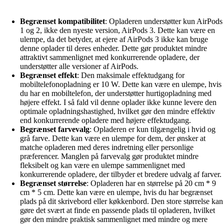
Begrænset kompatibilitet
: Opladeren understøtter kun AirPods
1 og 2, ikke den nyeste version, AirPods 3. Dette kan være en
ulempe, da det betyder, at ejere af AirPods 3 ikke kan bruge
denne oplader til deres enheder. Dette gør produktet mindre
attraktivt sammenlignet med konkurrerende opladere, der
understøtter alle versioner af AirPods.
Begrænset effekt
: Den maksimale effektudgang for
mobiltelefonopladning er 10 W. Dette kan være en ulempe, hvis
du har en mobiltelefon, der understøtter hurtigopladning med
højere effekt. I så fald vil denne oplader ikke kunne levere den
optimale opladningshastighed, hvilket gør den mindre effektiv
end konkurrerende opladere med højere effektudgang.
Begrænset farvevalg
: Opladeren er kun tilgængelig i hvid og
grå farve. Dette kan være en ulempe for dem, der ønsker at
matche opladeren med deres indretning eller personlige
præferencer. Manglen på farvevalg gør produktet mindre
fleksibelt og kan være en ulempe sammenlignet med
konkurrerende opladere, der tilbyder et bredere udvalg af farver.
Begrænset størrelse
: Opladeren har en størrelse på 20 cm * 9
cm * 5 cm. Dette kan være en ulempe, hvis du har begrænset
plads på dit skrivebord eller køkkenbord. Den store størrelse kan
gøre det svært at finde en passende plads til opladeren, hvilket
gør den mindre praktisk sammenlignet med mindre og mere