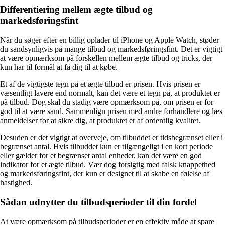
Differentiering mellem ægte tilbud og
markedsføringsfint
Når du søger efter en billig oplader til iPhone og Apple Watch, støder
du sandsynligvis på mange tilbud og markedsføringsfint. Det er vigtigt
at være opmærksom på forskellen mellem ægte tilbud og tricks, der
kun har til formål at få dig til at købe.
Et af de vigtigste tegn på et ægte tilbud er prisen. Hvis prisen er
væsentligt lavere end normalt, kan det være et tegn på, at produktet er
på tilbud. Dog skal du stadig være opmærksom på, om prisen er for
god til at være sand. Sammenlign prisen med andre forhandlere og læs
anmeldelser for at sikre dig, at produktet er af ordentlig kvalitet.
Desuden er det vigtigt at overveje, om tilbuddet er tidsbegrænset eller i
begrænset antal. Hvis tilbuddet kun er tilgængeligt i en kort periode
eller gælder for et begrænset antal enheder, kan det være en god
indikator for et ægte tilbud. Vær dog forsigtig med falsk knappethed
og markedsføringsfint, der kun er designet til at skabe en følelse af
hastighed.
Sådan udnytter du tilbudsperioder til din fordel
At være opmærksom på tilbudsperioder er en effektiv måde at spare