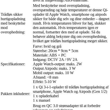
lavet af miljøvenligt ABS-materiale.
Med beskyttelse mod overopladning,
overspænding og høje temperaturer er denne Qi-
Trådløs sikker
oplader til Apple Watch, smartphone og airpods
hurtigopladning
sikker for både dig selv og dine enheder – døgnet
med beskyttelse
rundt. Hvis temperaturen bliver for høj, slukker
mod
den automatisk. Hvis temperaturen igen er
overophedning:
normal, fortsætter den med at oplade. Så du
behøver aldrig bekymre dig om overophedning,
hvilket gør trådløs hurtigopladning meget sikker.
Farve: hvid og grå
Størrelse: 20cm * 9cm * 5cm
Materiale: ABS + PC
Indgang: DC5V 2A / 9V 2A
Specifikationer:
Apple Watch-output: maks. 2W
Output Airpods: maks. 3 W
Mobil output: maks. 10 W
Afstand: <8 mm
Effekt: 5-10 W
1 x Qi 3-i-1-oplader til trådløs hurtigopladning af
smartphone, Apple Watch og Airpods (Gen 1/2)
Pakken inkluderer:
1 x opladerkabel
1 x manuel
Brug en QC 3.0 strømadapter til at forbedre