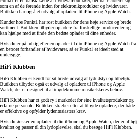
Punkt1 er en dansk kæde af hvidevarebutikker, der har etableret sig
som en af ​​de førende inden for elektronikprodukter og hvidevarer.
Butikken har også et udvalg af opladere til iPhone og Apple Watch.
Kunder hos Punkt1 har rost butikken for dens høje service og brede
sortiment. Butikken tilbyder opladere fra forskellige producenter og
kan hjælpe med at finde den bedste oplader til dine enheder.
Hvis du er på udkig efter en oplader til din iPhone og Apple Watch fra
en betroet forhandler af hvidevarer, så er Punkt1 et ideelt sted at
undersøge.
HiFi Klubben
HiFi Klubben er kendt for sit brede udvalg af lydudstyr og tilbehør.
Butikken tilbyder også et udvalg af opladere til iPhone og Apple
Watch, der er designet til at imødekomme musikelskeres behov.
HiFi Klubben har et godt ry i markedet for sine kvalitetsprodukter og
erfarne personale. Butikken stræber efter at tilbyde opladere, der både
er effektive og opfylder lydentusiasters krav.
Hvis du ønsker en oplader til din iPhone og Apple Watch, der er af høj
kvalitet og passer til din lydoplevelse, skal du besøge HiFi Klubben.