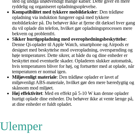
sted og undgå unødvendigt mange kabler. Dette giver en mere
ryddelig og organiseret opladningsoplevelse.
Kompatibilitet med tykkere mobildæksler
: Den trådløse
opladning via induktion fungerer også med tykkere
mobildæksler på. Du behøver ikke at fjerne dit dæksel hver gang
du vil oplade din telefon, hvilket gør opladningsprocessen mere
bekvem og problemfri.
Sikker hurtigopladning med overophedningsbeskyttelse
:
Denne Qi-oplader til Apple Watch, smartphone og Airpods er
designet med beskyttelse mod overopladning, overspænding og
høje temperaturer. Dette sikrer, at både du og dine enheder er
beskyttet mod eventuelle skader. Opladeren slukker automatisk,
hvis temperaturen bliver for høj, og fortsætter med at oplade, når
temperaturen er normal igen.
Miljøvenligt materiale
: Den trådløse oplader er lavet af
miljøvenligt ABS-materiale, hvilket gør den mere bæredygtig og
skånsom mod miljøet.
Høj effektivitet
: Med en effekt på 5-10 W kan denne oplader
hurtigt oplade dine enheder. Du behøver ikke at vente længe på,
at dine enheder er fuldt opladet.
Ulemper