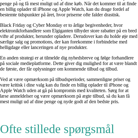
penge på og få mest muligt ud af dine køb. Når det kommer til at finde
en billig oplader til iPhone og Apple Watch, kan du drage fordel af
bestemte tidspunkter på året, hvor priserne ofte falder drastisk.
Black Friday og Cyber Monday er to årlige begivenheder, hvor
elektronikforhandlere som Elgiganten tilbyder store rabatter på en bred
vifte af produkter, herunder opladere. Derudover kan du holde øje med
særlige salg og promotions, der kan forekomme i forbindelse med
helligdage eller lanceringen af nye produkter.
En anden strategi er at tilmelde dig nyhedsbreve og følge forhandlere
på sociale medieplatforme. Dette giver dig mulighed for at være blandt
de første, der får oplysninger om kommende tilbud og tilbud.
Ved at være opmærksom på tilbudsperioder, sammenligne priser og
være kritisk i dine valg kan du finde en billig oplader til iPhone og
Apple Watch uden at gå på kompromis med kvaliteten. Sørg for at
læse anmeldelser og være opmærksom på ægte tilbud, så du kan få
mest muligt ud af dine penge og nyde godt af den bedste pris.
Ofte stillede spørgsmål