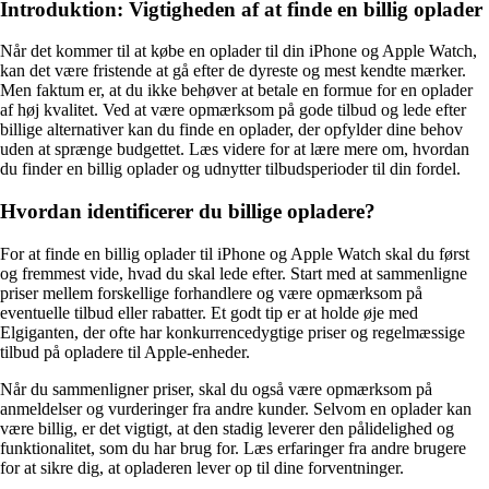
Introduktion: Vigtigheden af at finde en billig oplader
Når det kommer til at købe en oplader til din iPhone og Apple Watch,
kan det være fristende at gå efter de dyreste og mest kendte mærker.
Men faktum er, at du ikke behøver at betale en formue for en oplader
af høj kvalitet. Ved at være opmærksom på gode tilbud og lede efter
billige alternativer kan du finde en oplader, der opfylder dine behov
uden at sprænge budgettet. Læs videre for at lære mere om, hvordan
du finder en billig oplader og udnytter tilbudsperioder til din fordel.
Hvordan identificerer du billige opladere?
For at finde en billig oplader til iPhone og Apple Watch skal du først
og fremmest vide, hvad du skal lede efter. Start med at sammenligne
priser mellem forskellige forhandlere og være opmærksom på
eventuelle tilbud eller rabatter. Et godt tip er at holde øje med
Elgiganten, der ofte har konkurrencedygtige priser og regelmæssige
tilbud på opladere til Apple-enheder.
Når du sammenligner priser, skal du også være opmærksom på
anmeldelser og vurderinger fra andre kunder. Selvom en oplader kan
være billig, er det vigtigt, at den stadig leverer den pålidelighed og
funktionalitet, som du har brug for. Læs erfaringer fra andre brugere
for at sikre dig, at opladeren lever op til dine forventninger.