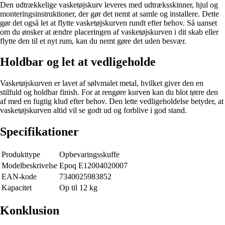
Den udtrækkelige vasketøjskurv leveres med udtræksskinner, hjul og
monteringsinstruktioner, der gør det nemt at samle og installere. Dette
gør det også let at flytte vasketøjskurven rundt efter behov. Så uanset
om du ønsker at ændre placeringen af vasketøjskurven i dit skab eller
flytte den til et nyt rum, kan du nemt gøre det uden besvær.
Holdbar og let at vedligeholde
Vasketøjskurven er lavet af sølvmalet metal, hvilket giver den en
stilfuld og holdbar finish. For at rengøre kurven kan du blot tørre den
af med en fugtig klud efter behov. Den lette vedligeholdelse betyder, at
vasketøjskurven altid vil se godt ud og forblive i god stand.
Specifikationer
Produkttype
Opbevaringsskuffe
Modelbeskrivelse
Epoq E12004020007
EAN-kode
7340025983852
Kapacitet
Op til 12 kg
Konklusion