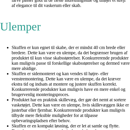
farve passer godt til de fleste indretningsstile og tilføjer et strejf
af elegance til dit vaskerum eller skab.
Ulemper
Skuffen er kun egnet til skabe, der er mindst 40 cm brede eller
bredere. Dette kan være en ulempe, da det begrænser brugen af ​​
produktet til kun visse skabsstørrelser. Konkurrerende produkter
kan muligvis passe til forskellige skabsstørrelser og dermed være
mere alsidige.
Skuffen er sidemonteret og kan vendes til højre- eller
venstremontering. Dette kan være en ulempe, da det kræver
ekstra tid og indsats at montere og justere skuffen korrekt.
Konkurrerende produkter kan muligvis have en mere enkel og
brugervenlig monteringsproces.
Produktet har en praktisk skillevæg, der gør det nemt at sortere
vasketøjet. Dette kan være en ulempe, hvis skillevæggen ikke er
justerbar eller fjernbar. Konkurrerende produkter kan muligvis
tilbyde mere fleksible muligheder for at tilpasse
opbevaringspladsen efter behov.
Skuffen er en kompakt løsning, der er let at samle og flytte.