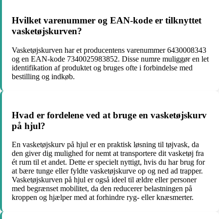
Hvilket varenummer og EAN-kode er tilknyttet
vasketøjskurven?
Vasketøjskurven har et producentens varenummer 6430008343
og en EAN-kode 7340025983852. Disse numre muliggør en let
identifikation af produktet og bruges ofte i forbindelse med
bestilling og indkøb.
Hvad er fordelene ved at bruge en vasketøjskurv
på hjul?
En vasketøjskurv på hjul er en praktisk løsning til tøjvask, da
den giver dig mulighed for nemt at transportere dit vasketøj fra
ét rum til et andet. Dette er specielt nyttigt, hvis du har brug for
at bære tunge eller fyldte vasketøjskurve op og ned ad trapper.
Vasketøjskurven på hjul er også ideel til ældre eller personer
med begrænset mobilitet, da den reducerer belastningen på
kroppen og hjælper med at forhindre ryg- eller knæsmerter.