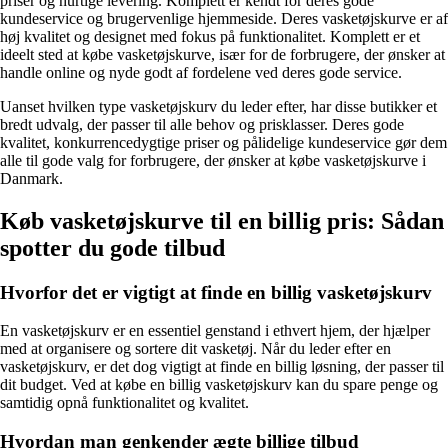
priser og hurtige levering. Komplett er kendt for deres gode
kundeservice og brugervenlige hjemmeside. Deres vasketøjskurve er af
høj kvalitet og designet med fokus på funktionalitet. Komplett er et
ideelt sted at købe vasketøjskurve, især for de forbrugere, der ønsker at
handle online og nyde godt af fordelene ved deres gode service.
Uanset hvilken type vasketøjskurv du leder efter, har disse butikker et
bredt udvalg, der passer til alle behov og prisklasser. Deres gode
kvalitet, konkurrencedygtige priser og pålidelige kundeservice gør dem
alle til gode valg for forbrugere, der ønsker at købe vasketøjskurve i
Danmark.
Køb vasketøjskurve til en billig pris: Sådan
spotter du gode tilbud
Hvorfor det er vigtigt at finde en billig vasketøjskurv
En vasketøjskurv er en essentiel genstand i ethvert hjem, der hjælper
med at organisere og sortere dit vasketøj. Når du leder efter en
vasketøjskurv, er det dog vigtigt at finde en billig løsning, der passer til
dit budget. Ved at købe en billig vasketøjskurv kan du spare penge og
samtidig opnå funktionalitet og kvalitet.
Hvordan man genkender ægte billige tilbud