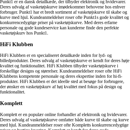
Punkt1 er en dansk detailkæde, der tilbyder elektronik og hvidevarer.
Deres udvalg af vasketøjskurve imødekommer behovene hos enhver
forbruger. Punkt1 har et bredt sortiment af vasketøjskurve til skabe og
kurve med hjul. Kundeanmeldelser roser ofte Punkt1s gode kvalitet og
konkurrencedygtige priser på vasketøjskurve. Med deres erfarne
personale og gode kundeservice kan kunderne finde den perfekte
vasketøjskurv hos Punkt1.
HiFi Klubben
HiFi Klubben er en specialiseret detailkæde inden for lyd- og
billedprodukter. Deres udvalg af vasketøjskurve er kendt for deres høje
kvalitet og funktionalitet. HiFi Klubben tilbyder vasketøjskurve i
forskellige designs og størrelser. Kundeanmeldelser roser ofte HiFi
Klubbens kompetente personale og deres ekspertise inden for hi-fi-
produkter. HiFi Klubben er det ideelle sted at besøge for forbrugere,
der ønsker en vasketøjskurv af høj kvalitet med fokus på design og
funktionalitet.
Komplett
Komplett er en populær online forhandler af elektronik og hvidevarer.
Deres udvalg af vasketøjskurve omfatter både kurve til skabe og kurve
med hjul. Kundeanmeldelser roser ofte Kompletts konkurrencedygtige