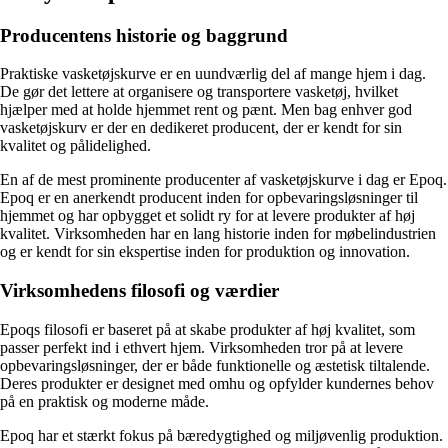
Producentens historie og baggrund
Praktiske vasketøjskurve er en uundværlig del af mange hjem i dag.
De gør det lettere at organisere og transportere vasketøj, hvilket
hjælper med at holde hjemmet rent og pænt. Men bag enhver god
vasketøjskurv er der en dedikeret producent, der er kendt for sin
kvalitet og pålidelighed.
En af de mest prominente producenter af vasketøjskurve i dag er Epoq.
Epoq er en anerkendt producent inden for opbevaringsløsninger til
hjemmet og har opbygget et solidt ry for at levere produkter af høj
kvalitet. Virksomheden har en lang historie inden for møbelindustrien
og er kendt for sin ekspertise inden for produktion og innovation.
Virksomhedens filosofi og værdier
Epoqs filosofi er baseret på at skabe produkter af høj kvalitet, som
passer perfekt ind i ethvert hjem. Virksomheden tror på at levere
opbevaringsløsninger, der er både funktionelle og æstetisk tiltalende.
Deres produkter er designet med omhu og opfylder kundernes behov
på en praktisk og moderne måde.
Epoq har et stærkt fokus på bæredygtighed og miljøvenlig produktion.