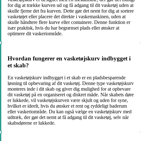
for dig at trække kurven ud og få adgang til dit vasketøj uden at
skulle fjerne det fra kurven. Dette gør det nemt for dig at sortere
vasketøjet eller placere det direkte i vaskemaskinen, uden at
skulle håndtere flere kurve eller containere. Denne funktion er
især praktisk, hvis du har begrænset plads eller ønsker at
optimere dit vaskeriområde.
Hvordan fungerer en vasketøjskurv indbygget i
et skab?
En vasketøjskurv indbygget i et skab er en pladsbesparende
løsning til opbevaring af dit vasketøj. Denne type vasketøjskurv
monteres inde i dit skab og giver dig mulighed for at opbevare
dit vasketøj på en organiseret og diskret måde. Når skabets døre
er lukkede, vil vasketøjskurven være skjult og uden for syne,
hvilket er ideelt, hvis du ønsker et rent og ryddeligt baderum
eller vaskeriområde. Du kan også vælge en vasketøjskurv med
udtræk, der gør det nemt at få adgang til dit vasketøj, selv når
skabsdørene er lukkede.