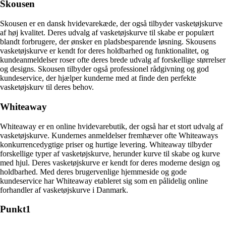
Skousen
Skousen er en dansk hvidevarekæde, der også tilbyder vasketøjskurve
af høj kvalitet. Deres udvalg af vasketøjskurve til skabe er populært
blandt forbrugere, der ønsker en pladsbesparende løsning. Skousens
vasketøjskurve er kendt for deres holdbarhed og funktionalitet, og
kundeanmeldelser roser ofte deres brede udvalg af forskellige størrelser
og designs. Skousen tilbyder også professionel rådgivning og god
kundeservice, der hjælper kunderne med at finde den perfekte
vasketøjskurv til deres behov.
Whiteaway
Whiteaway er en online hvidevarebutik, der også har et stort udvalg af
vasketøjskurve. Kundernes anmeldelser fremhæver ofte Whiteaways
konkurrencedygtige priser og hurtige levering. Whiteaway tilbyder
forskellige typer af vasketøjskurve, herunder kurve til skabe og kurve
med hjul. Deres vasketøjskurve er kendt for deres moderne design og
holdbarhed. Med deres brugervenlige hjemmeside og gode
kundeservice har Whiteaway etableret sig som en pålidelig online
forhandler af vasketøjskurve i Danmark.
Punkt1