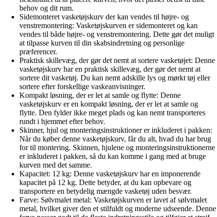
behov og dit rum.
Sidemonteret vasketøjskurv der kan vendes til højre- og
venstremontering: Vasketøjskurven er sidemonteret og kan
vendes til både højre- og venstremontering. Dette gør det muligt
at tilpasse kurven til din skabsindretning og personlige
præferencer.
Praktisk skillevæg, der gør det nemt at sortere vasketøjet: Denne
vasketøjskurv har en praktisk skillevæg, der gør det nemt at
sortere dit vasketøj. Du kan nemt adskille lys og mørkt tøj eller
sortere efter forskellige vaskeanvisninger.
Kompakt løsning, der er let at samle og flytte: Denne
vasketøjskurv er en kompakt løsning, der er let at samle og
flytte. Den fylder ikke meget plads og kan nemt transporteres
rundt i hjemmet efter behov.
Skinner, hjul og monteringsinstruktioner er inkluderet i pakken:
Når du køber denne vasketøjskurv, får du alt, hvad du har brug
for til montering. Skinnen, hjulene og monteringsinstruktionerne
er inkluderet i pakken, så du kan komme i gang med at bruge
kurven med det samme.
Kapacitet: 12 kg: Denne vasketøjskurv har en imponerende
kapacitet på 12 kg. Dette betyder, at du kan opbevare og
transportere en betydelig mængde vasketøj uden besvær.
Farve: Sølvmalet metal: Vasketøjskurven er lavet af sølvmalet
metal, hvilket giver den et stilfuldt og moderne udseende. Denne