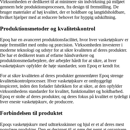
Virksomheden er dedikeret til at minimere sin indvirkning på miljøet
gennem hele produktionsprocessen, fra design til fremstilling. De
bruger materialer af høj kvalitet, der er holdbare og langtidsholdbare,
hvilket hjælper med at reducere behovet for hyppig udskiftning.
Produktionsmetoder og kvalitetskontrol
Epoq har en avanceret produktionsfacilitet, hvor hver vasketøjskurv er
nøje fremstillet med omhu og præcision. Virksomheden investerer i
moderne teknologi og udstyr for at sikre kvaliteten af deres produkter.
De har et dedikeret team af erfarne håndværkere og
produktionsmedarbejdere, der arbejder hårdt for at sikre, at hver
vasketøjskurv opfylder de høje standarder, som Epoq er kendt for.
For at sikre kvaliteten af deres produkter gennemfører Epoq strenge
kvalitetskontrolprocesser. Hver vasketøjskurv er omhyggeligt
inspiceret, inden den forlader fabrikken for at sikre, at den opfylder
virksomhedens standarder for kvalitet, funktionalitet og holdbarhed.
Epoq er stolte af deres produkter, og deres fokus på kvalitet er tydeligt i
hver eneste vasketøjskurv, de producere.
Forbindelsen til produktet
Epoqs vasketøjskurv med udtræksskinner og hjul er et af deres mest
populære produkter. Den er designet til at gøre det nemt at organisere