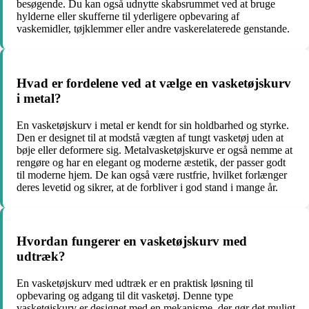
besøgende. Du kan også udnytte skabsrummet ved at bruge
hylderne eller skufferne til yderligere opbevaring af
vaskemidler, tøjklemmer eller andre vaskerelaterede genstande.
Hvad er fordelene ved at vælge en vasketøjskurv
i metal?
En vasketøjskurv i metal er kendt for sin holdbarhed og styrke.
Den er designet til at modstå vægten af tungt vasketøj uden at
bøje eller deformere sig. Metalvasketøjskurve er også nemme at
rengøre og har en elegant og moderne æstetik, der passer godt
til moderne hjem. De kan også være rustfrie, hvilket forlænger
deres levetid og sikrer, at de forbliver i god stand i mange år.
Hvordan fungerer en vasketøjskurv med
udtræk?
En vasketøjskurv med udtræk er en praktisk løsning til
opbevaring og adgang til dit vasketøj. Denne type
vasketøjskurv er designet med en mekanisme, der gør det muligt