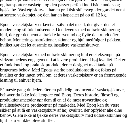
og transportere vasketøj, og den passer perfekt ind i både under- og
højskabe. Vasketøjskurven har en praktisk skillevæg, der gør det nemt
at sortere vasketøjet, og den har en kapacitet på op til 12 kg.
Epoqs vasketøjskurv er lavet af sølvmalet metal, der giver den et
moderne og stilfuldt udseende. Den leveres med udtræksskinner og
hjul, der gør det nemt at trække kurven ud og flytte den rundt efter
behov. Monteringsinstruktioner, skinner og hjul medfølger i pakken,
hvilket gør det let at samle og installere vasketøjskurven.
Epoqs vasketøjskurv med udtræksskinner og hjul er et eksempel på
virksomhedens engagement i at levere produkter af høj kvalitet. Det er
et funktionelt og praktisk produkt, der er designet med tanke på
brugernes behov. Med Epoqs stærke produktionsetik og fokus på
kvalitet er der ingen tvivl om, at deres vasketøjskurv er en fremragende
løsning til enhver hjem.
Så næste gang du leder efter en pålidelig producent af vasketøjskurve,
behøver du ikke lede længere end Epoq. Deres historie, filosofi og
produktionsmetoder gør dem til en af de mest troværdige og
kvalitetsbevidste producenter på markedet. Med Epoq kan du være
sikker på at få en vasketøjskurv af høj kvalitet, der opfylder alle dine
behov. Glem ikke at tjekke deres vasketøjskurv med udtræksskinner og
hjul – du vil ikke blive skuffet.