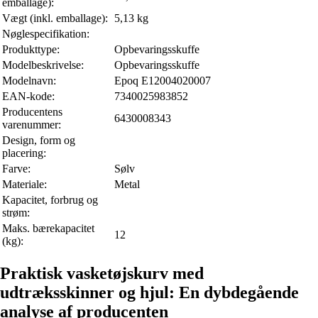
emballage):
Vægt (inkl. emballage):
5,13 kg
Nøglespecifikation:
Produkttype:
Opbevaringsskuffe
Modelbeskrivelse:
Opbevaringsskuffe
Modelnavn:
Epoq E12004020007
EAN-kode:
7340025983852
Producentens
6430008343
varenummer:
Design, form og
placering:
Farve:
Sølv
Materiale:
Metal
Kapacitet, forbrug og
strøm:
Maks. bærekapacitet
12
(kg):
Praktisk vasketøjskurv med
udtræksskinner og hjul: En dybdegående
analyse af producenten