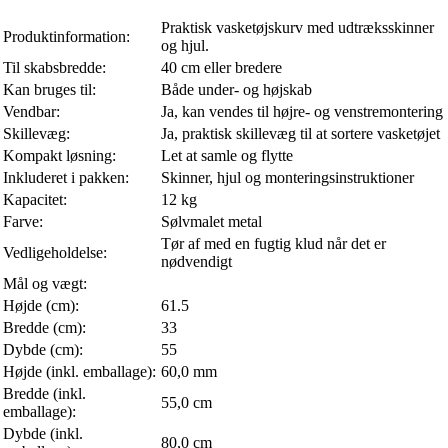
Praktisk vasketøjskurv med udtræksskinner
Produktinformation:
og hjul.
Til skabsbredde:
40 cm eller bredere
Kan bruges til:
Både under- og højskab
Vendbar:
Ja, kan vendes til højre- og venstremontering
Skillevæg:
Ja, praktisk skillevæg til at sortere vasketøjet
Kompakt løsning:
Let at samle og flytte
Inkluderet i pakken:
Skinner, hjul og monteringsinstruktioner
Kapacitet:
12 kg
Farve:
Sølvmalet metal
Tør af med en fugtig klud når det er
Vedligeholdelse:
nødvendigt
Mål og vægt:
Højde (cm):
61.5
Bredde (cm):
33
Dybde (cm):
55
Højde (inkl. emballage):
60,0 mm
Bredde (inkl.
55,0 cm
emballage):
Dybde (inkl.
80,0 cm