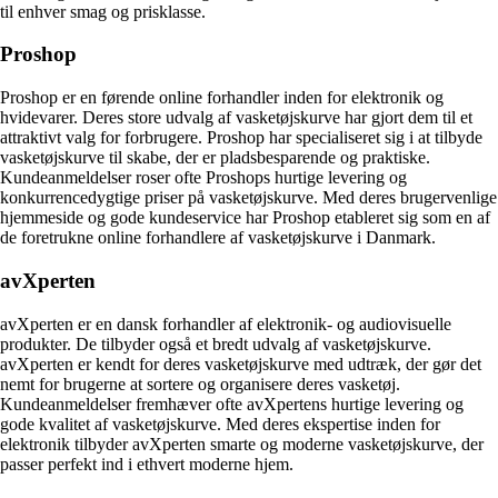
til enhver smag og prisklasse.
Proshop
Proshop er en førende online forhandler inden for elektronik og
hvidevarer. Deres store udvalg af vasketøjskurve har gjort dem til et
attraktivt valg for forbrugere. Proshop har specialiseret sig i at tilbyde
vasketøjskurve til skabe, der er pladsbesparende og praktiske.
Kundeanmeldelser roser ofte Proshops hurtige levering og
konkurrencedygtige priser på vasketøjskurve. Med deres brugervenlige
hjemmeside og gode kundeservice har Proshop etableret sig som en af
de foretrukne online forhandlere af vasketøjskurve i Danmark.
avXperten
avXperten er en dansk forhandler af elektronik- og audiovisuelle
produkter. De tilbyder også et bredt udvalg af vasketøjskurve.
avXperten er kendt for deres vasketøjskurve med udtræk, der gør det
nemt for brugerne at sortere og organisere deres vasketøj.
Kundeanmeldelser fremhæver ofte avXpertens hurtige levering og
gode kvalitet af vasketøjskurve. Med deres ekspertise inden for
elektronik tilbyder avXperten smarte og moderne vasketøjskurve, der
passer perfekt ind i ethvert moderne hjem.