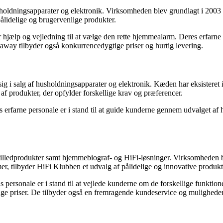
dningsapparater og elektronik. Virksomheden blev grundlagt i 2003 og h
lidelige og brugervenlige produkter.
 hjælp og vejledning til at vælge den rette hjemmealarm. Deres erfarne 
eaway tilbyder også konkurrencedygtige priser og hurtig levering.
ig i salg af husholdningsapparater og elektronik. Kæden har eksisteret
af produkter, der opfylder forskellige krav og præferencer.
s erfarne personale er i stand til at guide kunderne gennem udvalget a
g billedprodukter samt hjemmebiograf- og HiFi-løsninger. Virksomheden
er, tilbyder HiFi Klubben et udvalg af pålidelige og innovative produkt
personale er i stand til at vejlede kunderne om de forskellige funkti
ige priser. De tilbyder også en fremragende kundeservice og muligheden 