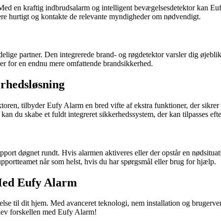
ed en kraftig indbrudsalarm og intelligent bevægelsesdetektor kan Eufy
ere hurtigt og kontakte de relevante myndigheder om nødvendigt.
delige partner. Den integrerede brand- og røgdetektor varsler dig øjeblik
emer for en endnu mere omfattende brandsikkerhed.
rhedsløsning
ren, tilbyder Eufy Alarm en bred vifte af ekstra funktioner, der sikre
an du skabe et fuldt integreret sikkerhedssystem, der kan tilpasses eft
ort døgnet rundt. Hvis alarmen aktiveres eller der opstår en nødsituati
ortteamet når som helst, hvis du har spørgsmål eller brug for hjælp.
Med Eufy Alarm
se til dit hjem. Med avanceret teknologi, nem installation og brugerven
plev forskellen med Eufy Alarm!