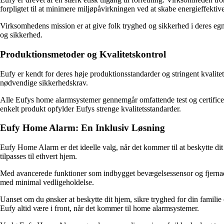
forpligtet til at minimere miljøpåvirkningen ved at skabe energieffekti
Virksomhedens mission er at give folk tryghed og sikkerhed i deres egne
og sikkerhed.
Produktionsmetoder og Kvalitetskontrol
Eufy er kendt for deres høje produktionsstandarder og stringent kvalite
nødvendige sikkerhedskrav.
Alle Eufys home alarmsystemer gennemgår omfattende test og certificerin
enkelt produkt opfylder Eufys strenge kvalitetsstandarder.
Eufy Home Alarm: En Inklusiv Løsning
Eufy Home Alarm er det ideelle valg, når det kommer til at beskytte di
tilpasses til ethvert hjem.
Med avancerede funktioner som indbygget bevægelsessensor og fjernadg
med minimal vedligeholdelse.
Uanset om du ønsker at beskytte dit hjem, sikre tryghed for din familie e
Eufy altid være i front, når det kommer til home alarmsystemer.