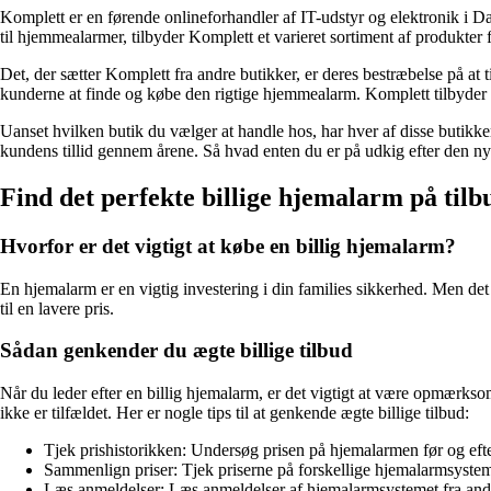
Komplett er en førende onlineforhandler af IT-udstyr og elektronik i D
til hjemmealarmer, tilbyder Komplett et varieret sortiment af produkter f
Det, der sætter Komplett fra andre butikker, er deres bestræbelse på at
kunderne at finde og købe den rigtige hjemmealarm. Komplett tilbyder o
Uanset hvilken butik du vælger at handle hos, har hver af disse butikk
kundens tillid gennem årene. Så hvad enten du er på udkig efter den nyes
Find det perfekte billige hjemalarm på tilb
Hvorfor er det vigtigt at købe en billig hjemalarm?
En hjemalarm er en vigtig investering i din families sikkerhed. Men det
til en lavere pris.
Sådan genkender du ægte billige tilbud
Når du leder efter en billig hjemalarm, er det vigtigt at være opmærksom
ikke er tilfældet. Her er nogle tips til at genkende ægte billige tilbud:
Tjek prishistorikken: Undersøg prisen på hjemalarmen før og efter 
Sammenlign priser: Tjek priserne på forskellige hjemalarmsystemer
Læs anmeldelser: Læs anmeldelser af hjemalarmsystemet fra andre 