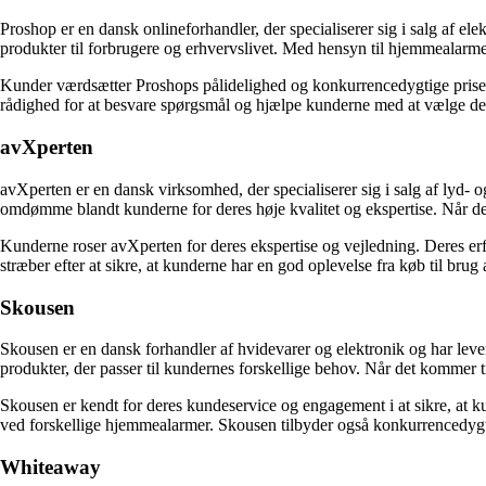
Proshop er en dansk onlineforhandler, der specialiserer sig i salg af e
produkter til forbrugere og erhvervslivet. Med hensyn til hjemmealarmer 
Kunder værdsætter Proshops pålidelighed og konkurrencedygtige priser.
rådighed for at besvare spørgsmål og hjælpe kunderne med at vælge den 
avXperten
avXperten er en dansk virksomhed, der specialiserer sig i salg af lyd- 
omdømme blandt kunderne for deres høje kvalitet og ekspertise. Når det
Kunderne roser avXperten for deres ekspertise og vejledning. Deres erfa
stræber efter at sikre, at kunderne har en god oplevelse fra køb til br
Skousen
Skousen er en dansk forhandler af hvidevarer og elektronik og har lever
produkter, der passer til kundernes forskellige behov. Når det kommer t
Skousen er kendt for deres kundeservice og engagement i at sikre, at kun
ved forskellige hjemmealarmer. Skousen tilbyder også konkurrencedygtig
Whiteaway