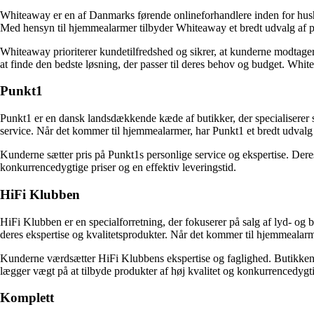
Whiteaway er en af Danmarks førende onlineforhandlere inden for hushol
Med hensyn til hjemmealarmer tilbyder Whiteaway et bredt udvalg af på
Whiteaway prioriterer kundetilfredshed og sikrer, at kunderne modtager
at finde den bedste løsning, der passer til deres behov og budget. Whit
Punkt1
Punkt1 er en dansk landsdækkende kæde af butikker, der specialiserer s
service. Når det kommer til hjemmealarmer, har Punkt1 et bredt udvalg 
Kunderne sætter pris på Punkt1s personlige service og ekspertise. Dere
konkurrencedygtige priser og en effektiv leveringstid.
HiFi Klubben
HiFi Klubben er en specialforretning, der fokuserer på salg af lyd- o
deres ekspertise og kvalitetsprodukter. Når det kommer til hjemmealarm
Kunderne værdsætter HiFi Klubbens ekspertise og faglighed. Butikkens 
lægger vægt på at tilbyde produkter af høj kvalitet og konkurrencedygt
Komplett