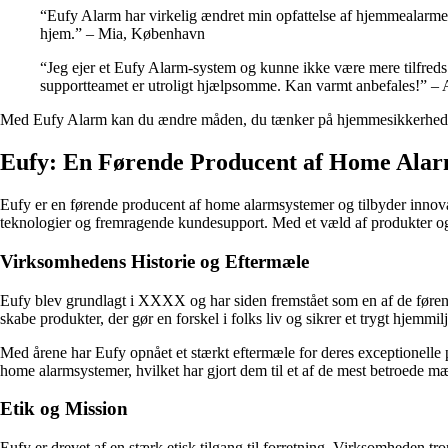
“Eufy Alarm har virkelig ændret min opfattelse af hjemmealarmer. 
hjem.” – Mia, København
“Jeg ejer et Eufy Alarm-system og kunne ikke være mere tilfreds. 
supportteamet er utroligt hjælpsomme. Kan varmt anbefales!” –
Med Eufy Alarm kan du ændre måden, du tænker på hjemmesikkerhed. Giv
Eufy: En Førende Producent af Home Ala
Eufy er en førende producent af home alarmsystemer og tilbyder innovati
teknologier og fremragende kundesupport. Med et væld af produkter og e
Virksomhedens Historie og Eftermæle
Eufy blev grundlagt i XXXX og har siden fremstået som en af de førend
skabe produkter, der gør en forskel i folks liv og sikrer et trygt hjemmil
Med årene har Eufy opnået et stærkt eftermæle for deres exceptionelle 
home alarmsystemer, hvilket har gjort dem til et af de mest betroede m
Etik og Mission
Eufy er drevet af en stærk etisk tilgang til forretning. Virksomheden tro