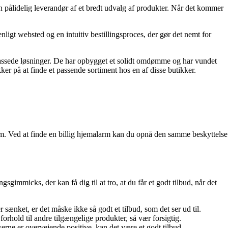
 pålidelig leverandør af et bredt udvalg af produkter. Når det kommer
ligt websted og en intuitiv bestillingsproces, der gør det nemt for
ilpassede løsninger. De har opbygget et solidt omdømme og har vundet
r på at finde et passende sortiment hos en af ​​disse butikker.
jem. Ved at finde en billig hjemalarm kan du opnå den samme beskyttelse
gimmicks, der kan få dig til at tro, at du får et godt tilbud, når det
 sænket, er det måske ikke så godt et tilbud, som det ser ud til.
orhold til andre tilgængelige produkter, så vær forsigtig.
erne er overvejende positive, kan det være et godt tilbud.