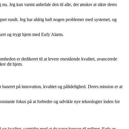
u. Jeg kan varmt anbefale den til alle, der ønsker at sikre deres
øgnet rundt. Jeg har aldrig haft nogen problemer med systemet, og
kert og trygt hjem med Eufy Alarm.
omheden er dedikeret til at levere enestående kvalitet, avancerede
kre dit hjem.
seret på innovation, kvalitet og pålidelighed. Deres mission er at
nstante fokus på at forbedre og udvikle nye teknologier inden for
 og kvalitet, samtidig med at de tager hensyn til miljøet. Eufy er