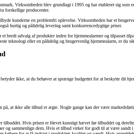
anmark. Virksomheden blev grundlagt i 1995 og har etableret sig som en
ra forskellige producenter.
 tilbyde kunderne en problemfri oplevelse. Virksomheden har et brugerven
gså hurtig og pålidelig levering samt konkurrencedygtige priser.
er et bredt udvalg af produkter inden for hjemmealarmer og tilpasset t
te teknologi eller en pålidelig og brugervenlig hjemmealarm, er du sikke
ud
 betyder ikke, at du behøver at sprænge budgettet for at beskytte dit h
 på, at ikke alle tilbud er ægte. Nogle gange kan der være markedsførings
tilbuddet. Hvis prisen er blevet kunstigt hævet før tilbuddet og derefter
 og sammenlign dem. Hvis et tilbud virker for godt til at være sandt i f
købere for at få indsigt i produktets kvalitet og værdi. Hvis anmeldels