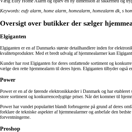
Vælg Eufy Home Alarm og oplev en ny dimension af sikkerhed og tryg
Keywords: eufy alarm, home alarm, homealarm, homealarm dk, s ho
Oversigt over butikker der sælger hjemm
Elgiganten
Elgiganten er en af Danmarks største detailhandlere inden for elektron
kvalitetsprodukter. Med et bredt udvalg af hjemmealarmer kan Elgiganten
Kunder har rost Elgiganten for deres omfattende sortiment og konkurrenc
vælge den rette hjemmealarm til deres hjem. Elgiganten tilbyder også en
Power
Power er en af de førende elektronikkæder i Danmark og har etableret si
store sortiment og konkurrencedygtige priser. Når det kommer til hjemm
Power har vundet popularitet blandt forbrugerne på grund af deres omf
forklare de tekniske aspekter af hjemmealarmer og anbefale den bedste l
forventningerne.
Proshop