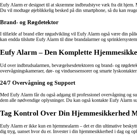
Eufy Alarm er designet til at skræmme indbrudstyve væk fra dit hjem. M
Du vil modtage øjeblikkelig besked på din smartphone, så du kan reag
Brand- og Røgdetektor
I tilfælde af brand eller røgudvikling vil Eufy Alarm også være din påli
kan endda tilslutte Eufy Alarm til dine brandalarmer og sprinklersyst
Eufy Alarm – Den Komplette Hjemmesikke
Ud over indbrudsalarmen, bevægelsesdetektoren og brand- og røgdetekto
overvågningskameraer, dør- og vinduessensorer og smarte lyskontakter k
24/7 Overvågning og Support
Med Eufy Alarm får du også adgang til professionel overvågning og supp
dem alle nødvendige oplysninger. Du kan også kontakte Eufy Alarm supp
Tag Kontrol Over Din Hjemmesikkerhed 
Eufy Alarm er ikke kun en hjemmealarm – det er din ultimative beskyttel
dig tryg, uanset hvor du er. Invester i din hjemmesikkerhed i dag og o