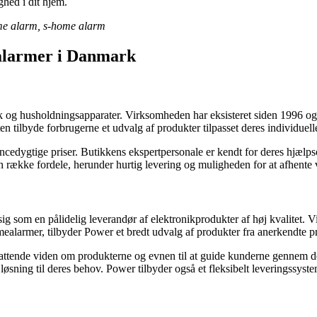
hed i dit hjem.
me alarm, s-home alarm
ealarmer i Danmark
ik og husholdningsapparater. Virksomheden har eksisteret siden 1996 og 
 tilbyde forbrugerne et udvalg af produkter tilpasset deres individuell
edygtige priser. Butikkens ekspertpersonale er kendt for deres hjælpsom
 række fordele, herunder hurtig levering og muligheden for at afhente va
g som en pålidelig leverandør af elektronikprodukter af høj kvalitet. Vi
ealarmer, tilbyder Power et bredt udvalg af produkter fra anerkendte p
attende viden om produkterne og evnen til at guide kunderne gennem der
øsning til deres behov. Power tilbyder også et fleksibelt leveringssyste