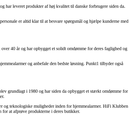
ar leveret produkter af høj kvalitet til danske forbrugere siden da.
personale er altid klar til at besvare spørgsmål og hjælpe kunderne med
 i over 40 år og har opbygget et solidt omdømme for deres faglighed og
f hjemmealarmer og anbefale den bedste løsning. Punkt1 tilbyder også
 blev grundlagt i 1980 og har siden da opbygget et stærkt omdømme for
er.
oner og teknologiske muligheder inden for hjemmealarmer. HiFi Klubben
for at afprøve produkterne i deres butikker.