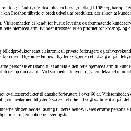
lektronik og IT-udstyr. Virksomheden blev grundlagt i 1989 og har opnåe
kan Proshop tilbyde et bredt udvalg af produkter, der sikrer, at kundern
 Virksomheden er kendt for hurtig levering og fremragende kundeservic
rette hjemmealarm. Kundetilfredshed er en prioritet for Proshop, og de 
og billedprodukter samt elektronik til private forbrugere og erhvervskun
 kommer til hjemmealarmer, tilbyder avXperten et udvalg af pålidelige 
rne personale er i stand til at anbefale den rette hjemmealarm til kund
ug af deres hjemmealarm. Virksomheden tilbyder også en fleksibel returpo
et kvalitetsprodukter til danske forbrugere i over 60 år. Virksomheden 
il hjemmealarmer, tilbyder Skousen et nøje udvalgt sortiment af pålideli
derne får den bedste løsning til deres behov. Deres erfarne personale er
e priser og en pålidelig leveringstid.