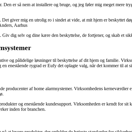
Den er så nem at installere og bruge, og jeg føler mig meget mere tryg n
Det giver mig en utrolig ro i sindet at vide, at mit hjem er beskyttet d
 Anders, Aarhus
 dig selv og dine kære den beskyttelse, de fortjener, og skab et sik
rmsystemer
ve og pålidelige løsninger til beskyttelse af dit hjem og familie. Virks
n enestående rygrad er Eufy det oplagte valg, når det kommer til at si
e producenter af home alarmsystemer. Virksomhedens kerneværdier er ba
jø.
produkter og enestående kundesupport. Virksomheden er kendt for sit ko
ærker inden for branchen.
r på at levere produkter, der opfylder de højeste standarder for sikkerhed