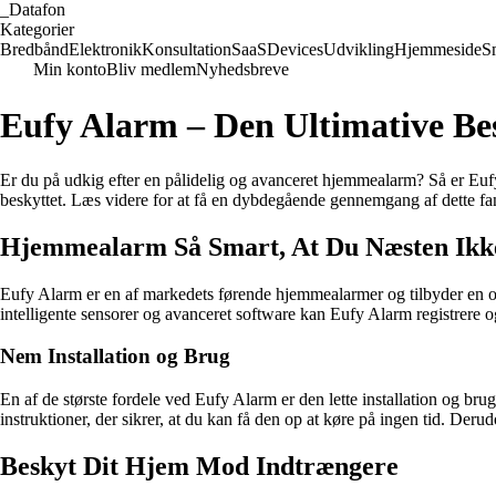
_
Datafon
Kategorier
Bredbånd
Elektronik
Konsultation
SaaS
Devices
Udvikling
Hjemmeside
S
Min konto
Bliv medlem
Nyhedsbreve
Eufy Alarm – Den Ultimative Bes
Er du på udkig efter en pålidelig og avanceret hjemmealarm? Så er Euf
beskyttet. Læs videre for at få en dybdegående gennemgang af dette fan
Hjemmealarm Så Smart, At Du Næsten Ikk
Eufy Alarm er en af markedets førende hjemmealarmer og tilbyder en omf
intelligente sensorer og avanceret software kan Eufy Alarm registrere 
Nem Installation og Brug
En af de største fordele ved Eufy Alarm er den lette installation og 
instruktioner, der sikrer, at du kan få den op at køre på ingen tid. Der
Beskyt Dit Hjem Mod Indtrængere