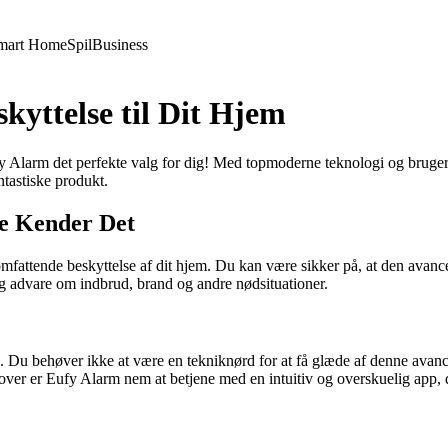
mart Home
Spil
Business
kyttelse til Dit Hjem
y Alarm det perfekte valg for dig! Med topmoderne teknologi og brugerv
tastiske produkt.
e Kender Det
attende beskyttelse af dit hjem. Du kan være sikker på, at den avancer
og advare om indbrud, brand og andre nødsituationer.
brug. Du behøver ikke at være en tekniknørd for at få glæde af denne a
udover er Eufy Alarm nem at betjene med en intuitiv og overskuelig app, 