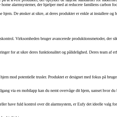
ve home alarmsystemer, der hjælper med at reducere familiens carbon foo
 hjem. De ønsker at sikre, at deres produkter er enkle at installere og 
tskontrol. Virksomheden bruger avancerede produktionsmetoder, der sikrer
ger for at sikre deres funktionalitet og pålidelighed. Deres team af erf
t hjem mod potentielle trusler. Produktet er designet med fokus på bru
ang via en mobilapp kan du nemt overvåge dit hjem, uanset hvor du be
ller have fuld kontrol over dit alarmsystem, er Eufy det ideelle valg for