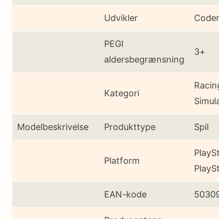
Udvikler
Code
PEGI
3+
aldersbegrænsning
Racin
Kategori
Simul
Modelbeskrivelse
Produkttype
Spil
PlaySt
Platform
PlayS
EAN-kode
5030