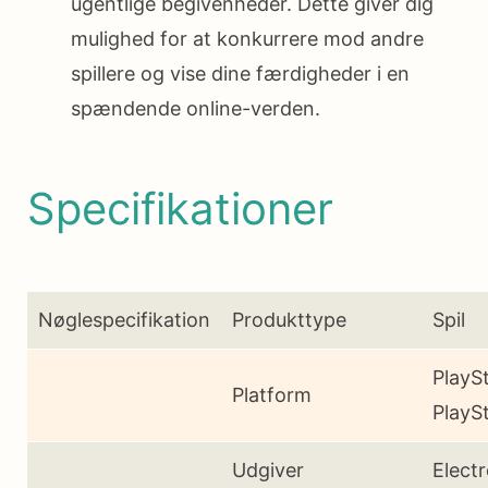
ugentlige begivenheder. Dette giver dig
mulighed for at konkurrere mod andre
spillere og vise dine færdigheder i en
spændende online-verden.
Specifikationer
Nøglespecifikation
Produkttype
Spil
PlaySt
Platform
PlayS
Udgiver
Electr