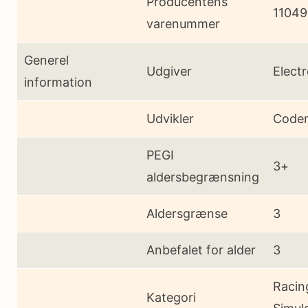
Producentens
1104
varenummer
Generel
Udgiver
Electr
information
Udvikler
Code
PEGI
3+
aldersbegrænsning
Aldersgrænse
3
Anbefalet for alder
3
Racin
Kategori