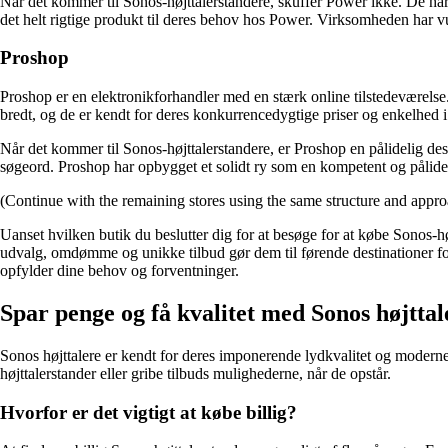
Når det kommer til Sonos-højttalerstandere, skuffer Power ikke. De har 
det helt rigtige produkt til deres behov hos Power. Virksomheden har 
Proshop
Proshop er en elektronikforhandler med en stærk online tilstedeværelse. 
bredt, og de er kendt for deres konkurrencedygtige priser og enkelhed 
Når det kommer til Sonos-højttalerstandere, er Proshop en pålidelig des
søgeord. Proshop har opbygget et solidt ry som en kompetent og pålidelig
(Continue with the remaining stores using the same structure and appr
Uanset hvilken butik du beslutter dig for at besøge for at købe Sonos-h
udvalg, omdømme og unikke tilbud gør dem til førende destinationer for e
opfylder dine behov og forventninger.
Spar penge og få kvalitet med Sonos højtta
Sonos højttalere er kendt for deres imponerende lydkvalitet og moderne d
højttalerstander eller gribe tilbuds mulighederne, når de opstår.
Hvorfor er det vigtigt at købe billig?