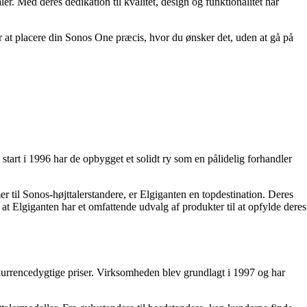
. Med deres dedikation til kvalitet, design og funktionalitet har
 at placere din Sonos One præcis, hvor du ønsker det, uden at gå på
tart i 1996 har de opbygget et solidt ry som en pålidelig forhandler
 til Sonos-højttalerstandere, er Elgiganten en topdestination. Deres
 at Elgiganten har et omfattende udvalg af produkter til at opfylde deres
nkurrencedygtige priser. Virksomheden blev grundlagt i 1997 og har