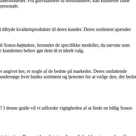
ttalermodeller. Fra gulvstandere til bordstandere, kan kunderne finde
personale.
t tilbyde kvalitetsprodukter til deres kunder. Deres sortiment spænder
 til Sonos-højttalere, herunder de specifikke modeller, du nævnte som
e kundernes behov gør dem til et ideelt valg.
er angivet her, er nogle af de bedste på markedet. Deres omfattende
undersøge hver butiks sortiment og tjenester for at vælge den, der bedst
 I denne guide vil vi udforske vigtigheden af at finde en billig Sonos