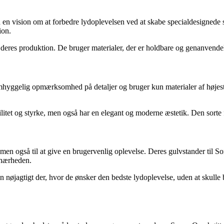
en vision om at forbedre lydoplevelsen ved at skabe specialdesignede 
ion.
s produktion. De bruger materialer, der er holdbare og genanvendelige
hyggelig opmærksomhed på detaljer og bruger kun materialer af højeste
itet og styrke, men også har en elegant og moderne æstetik. Den sorte far
en også til at give en brugervenlig oplevelse. Deres gulvstander til So
i nærheden.
eren nøjagtigt der, hvor de ønsker den bedste lydoplevelse, uden at sku