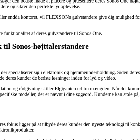
øger den bedste måde at placere og præsentere deres Sonos One højttaler
ere og sikrer den perfekte lydoplevelse.
 eller endda kontoret, vil FLEXSONs gulvstandere give dig mulighed for
unktionalitet af deres gulvstandere til Sonos One.
 til Sonos-højttalerstandere
er specialiserer sig i elektronik og hjemmeunderholdning. Siden deres s
byde deres kunder de bedste løsninger inden for lyd og video.
lation og rådgivning skiller Elgiganten ud fra mængden. Når det kommer
specifiske modeller, der er nævnt i dine søgeord. Kunderne kan stole på,
es fokus ligger på at tilbyde deres kunder den nyeste teknologi til ko
ektronikprodukter.