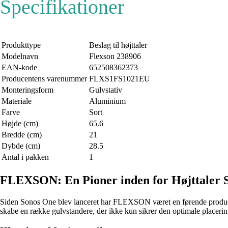
Specifikationer
Produkttype
Beslag til højttaler
Modelnavn
Flexson 238906
EAN-kode
652508362373
Producentens varenummer
FLXS1FS1021EU
Monteringsform
Gulvstativ
Materiale
Aluminium
Farve
Sort
Højde (cm)
65.6
Bredde (cm)
21
Dybde (cm)
28.5
Antal i pakken
1
FLEXSON: En Pioner inden for Højttaler S
Siden Sonos One blev lanceret har FLEXSON været en førende producent
skabe en række gulvstandere, der ikke kun sikrer den optimale placering