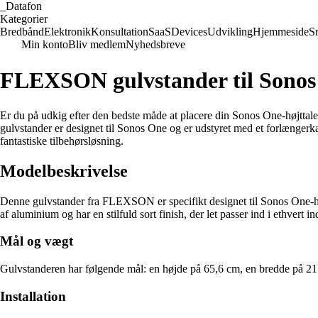
_
Datafon
Kategorier
Bredbånd
Elektronik
Konsultation
SaaS
Devices
Udvikling
Hjemmeside
S
Min konto
Bliv medlem
Nyhedsbreve
FLEXSON gulvstander til Sonos 
Er du på udkig efter den bedste måde at placere din Sonos One-højtta
gulvstander er designet til Sonos One og er udstyret med et forlængerkab
fantastiske tilbehørsløsning.
Modelbeskrivelse
Denne gulvstander fra FLEXSON er specifikt designet til Sonos One-høj
af aluminium og har en stilfuld sort finish, der let passer ind i ethvert i
Mål og vægt
Gulvstanderen har følgende mål: en højde på 65,6 cm, en bredde på 21 cm
Installation