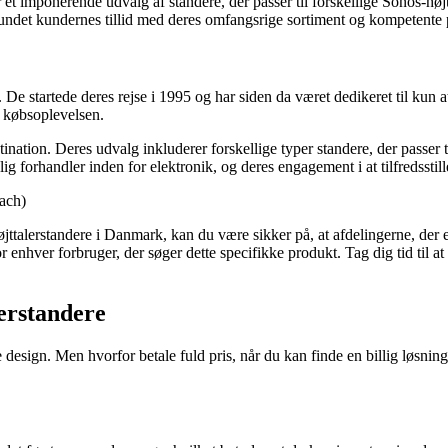
et imponerende udvalg af standere, der passer til forskellige Sonos-høj
vundet kundernes tillid med deres omfangsrige sortiment og kompetente 
De startede deres rejse i 1995 og har siden da været dedikeret til kun a
i købsoplevelsen.
tination. Deres udvalg inkluderer forskellige typer standere, der passer
 forhandler inden for elektronik, og deres engagement i at tilfredsstill
oach)
øjttalerstandere i Danmark, kan du være sikker på, at afdelingerne, der 
nhver forbruger, der søger dette specifikke produkt. Tag dig tid til at 
lerstandere
esign. Men hvorfor betale fuld pris, når du kan finde en billig løsning?