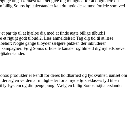
e vigtige ting. Dernæst kan det give dig mulighed for at opgradere dit
e en billig Sonos højttalerstander kan du nyde de samme fordele som ved
 par tip til at hjælpe dig med at finde ægte billige tilbud:1.
et rigtigt godt tilbud.2. Læs anmeldelser: Tag dig tid til at læse
tilbehør: Nogle gange tilbyder sælgere pakker, der inkluderer
ed kampagner: Følg Sonos officielle kanaler og tilmeld dig nyhedsbrevet
jttalerstander.
Sonos-produkter er kendt for deres holdbarhed og lydkvalitet, uanset om
 der sig en verden af muligheder for at nyde førsteklasses lyd til en
r dit lydsystem og din pengepung. Vælg en billig Sonos højttalerstander