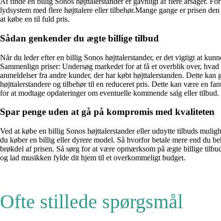
At finde en billig Sonos højttalerstander er gavnligt af flere årsager. F
lydsystem med flere højttalere eller tilbehør.Mange gange er prisen den
at købe en til fuld pris.
Sådan genkender du ægte billige tilbud
Når du leder efter en billig Sonos højttalerstander, er det vigtigt at ku
Sammenlign priser: Undersøg markedet for at få et overblik over, hvad an
anmeldelser fra andre kunder, der har købt højttalerstanden. Dette kan g
højttalerstandere og tilbehør til en reduceret pris. Dette kan være en 
for at modtage opdateringer om eventuelle kommende salg eller tilbud. D
Spar penge uden at gå på kompromis med kvaliteten
Ved at købe en billig Sonos højttalerstander eller udnytte tilbuds mul
du køber en billig eller dyrere model. Så hvorfor betale mere end du beh
brøkdel af prisen. Så sørg for at være opmærksom på ægte billige tilbud 
og lad musikken fylde dit hjem til et overkommeligt budget.
Ofte stillede spørgsmål