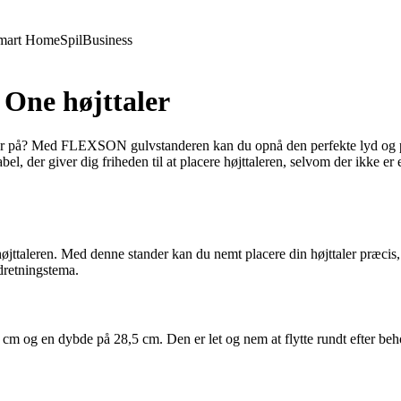
mart Home
Spil
Business
One højttaler
ler på? Med FLEXSON gulvstanderen kan du opnå den perfekte lyd og pla
el, der giver dig friheden til at placere højttaleren, selvom der ikke er
ttaleren. Med denne stander kan du nemt placere din højttaler præcis, 
ndretningstema.
 og en dybde på 28,5 cm. Den er let og nem at flytte rundt efter behov,