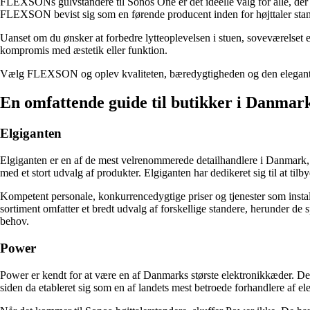
FLEXSONs gulvstandere til Sonos One er det ideelle valg for alle, der s
FLEXSON bevist sig som en førende producent inden for højttaler stand
Uanset om du ønsker at forbedre lytteoplevelsen i stuen, soveværelset
kompromis med æstetik eller funktion.
Vælg FLEXSON og oplev kvaliteten, bæredygtigheden og den elegante f
En omfattende guide til butikker i Danmark
Elgiganten
Elgiganten er en af de mest velrenommerede detailhandlere i Danmark, d
med et stort udvalg af produkter. Elgiganten har dedikeret sig til at til
Kompetent personale, konkurrencedygtige priser og tjenester som instal
sortiment omfatter et bredt udvalg af forskellige standere, herunder de 
behov.
Power
Power er kendt for at være en af Danmarks største elektronikkæder. Der
siden da etableret sig som en af landets mest betroede forhandlere af el