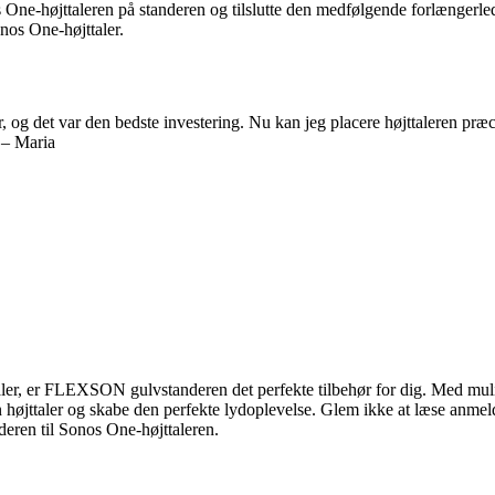
 One-højttaleren på standeren og tilslutte den medfølgende forlængerledn
onos One-højttaler.
 det var den bedste investering. Nu kan jeg placere højttaleren præcis,
 – Maria
ler, er FLEXSON gulvstanderen det perfekte tilbehør for dig. Med mulig
 højttaler og skabe den perfekte lydoplevelse. Glem ikke at læse anmelde
eren til Sonos One-højttaleren.