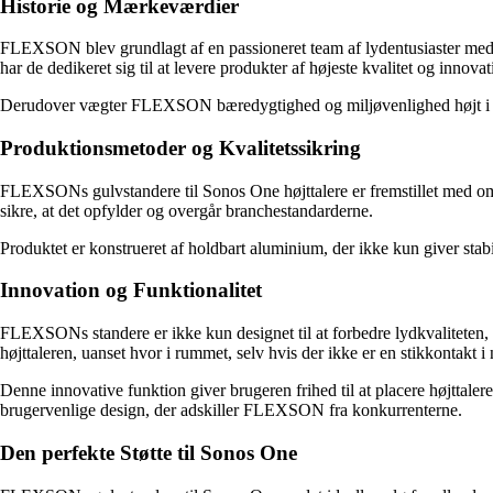
Historie og Mærkeværdier
FLEXSON blev grundlagt af en passioneret team af lydentusiaster med 
har de dedikeret sig til at levere produkter af højeste kvalitet og innovat
Derudover vægter FLEXSON bæredygtighed og miljøvenlighed højt i dere
Produktionsmetoder og Kvalitetssikring
FLEXSONs gulvstandere til Sonos One højttalere er fremstillet med om
sikre, at det opfylder og overgår branchestandarderne.
Produktet er konstrueret af holdbart aluminium, der ikke kun giver stabil
Innovation og Funktionalitet
FLEXSONs standere er ikke kun designet til at forbedre lydkvaliteten, m
højttaleren, uanset hvor i rummet, selv hvis der ikke er en stikkontakt 
Denne innovative funktion giver brugeren frihed til at placere højttal
brugervenlige design, der adskiller FLEXSON fra konkurrenterne.
Den perfekte Støtte til Sonos One