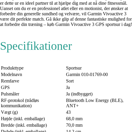
er dette ur en ideel partner til at hjælpe dig med at nå dine fitnessmål.
Uanset om du er en professionel atlet eller en motionist, der ønsker at
forbedre din generelle sundhed og velvære, vil Garmin Vivoactive 3
være dit perfekte match. Gå ikke glip af denne fantastiske mulighed for
at forbedre din træning – køb Garmin Vivoactive 3 GPS sportsur i dag!
Specifikationer
Produkttype
Sportsur
Modelnavn
Garmin 010-01769-00
Remfarve
Sort
GPS
Ja
Pulsmåler
Ja (indbygget)
RF-protokol (trådløs
Bluetooth Low Energy (BLE),
kommunikation)
ANT+
Vægt (g)
43
Højde (inkl. emballage)
68,0 mm
Bredde (inkl. emballage)
70,0 mm
Dybde (inkl. emballage)
14,2 cm