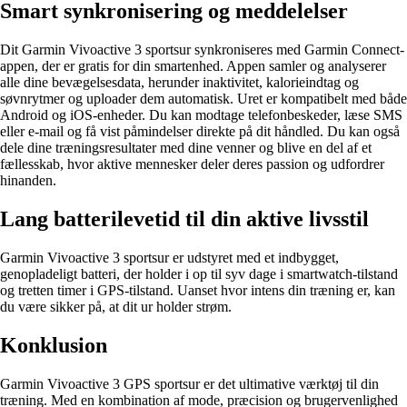
Smart synkronisering og meddelelser
Dit Garmin Vivoactive 3 sportsur synkroniseres med Garmin Connect-
appen, der er gratis for din smartenhed. Appen samler og analyserer
alle dine bevægelsesdata, herunder inaktivitet, kalorieindtag og
søvnrytmer og uploader dem automatisk. Uret er kompatibelt med både
Android og iOS-enheder. Du kan modtage telefonbeskeder, læse SMS
eller e-mail og få vist påmindelser direkte på dit håndled. Du kan også
dele dine træningsresultater med dine venner og blive en del af et
fællesskab, hvor aktive mennesker deler deres passion og udfordrer
hinanden.
Lang batterilevetid til din aktive livsstil
Garmin Vivoactive 3 sportsur er udstyret med et indbygget,
genopladeligt batteri, der holder i op til syv dage i smartwatch-tilstand
og tretten timer i GPS-tilstand. Uanset hvor intens din træning er, kan
du være sikker på, at dit ur holder strøm.
Konklusion
Garmin Vivoactive 3 GPS sportsur er det ultimative værktøj til din
træning. Med en kombination af mode, præcision og brugervenlighed