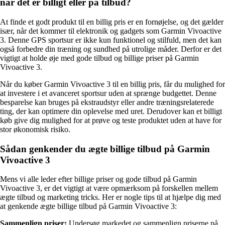
når det er billigt eller på tilbud?
At finde et godt produkt til en billig pris er en fornøjelse, og det gælder
især, når det kommer til elektronik og gadgets som Garmin Vivoactive
3. Denne GPS sportsur er ikke kun funktionel og stilfuld, men det kan
også forbedre din træning og sundhed på utrolige måder. Derfor er det
vigtigt at holde øje med gode tilbud og billige priser på Garmin
Vivoactive 3.
Når du køber Garmin Vivoactive 3 til en billig pris, får du mulighed for
at investere i et avanceret sportsur uden at sprænge budgettet. Denne
besparelse kan bruges på ekstraudstyr eller andre træningsrelaterede
ting, der kan optimere din oplevelse med uret. Derudover kan et billigt
køb give dig mulighed for at prøve og teste produktet uden at have for
stor økonomisk risiko.
Sådan genkender du ægte billige tilbud på Garmin
Vivoactive 3
Mens vi alle leder efter billige priser og gode tilbud på Garmin
Vivoactive 3, er det vigtigt at være opmærksom på forskellen mellem
ægte tilbud og marketing tricks. Her er nogle tips til at hjælpe dig med
at genkende ægte billige tilbud på Garmin Vivoactive 3:
Sammenlign priser:
Undersøg markedet og sammenlign priserne på