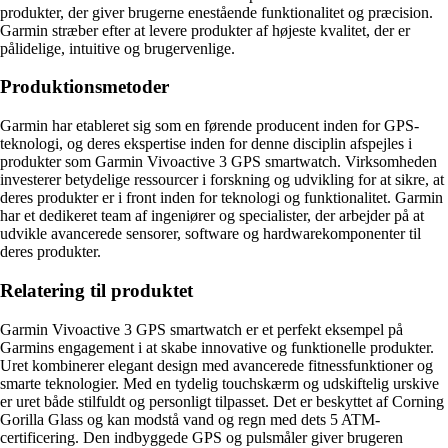
produkter, der giver brugerne enestående funktionalitet og præcision.
Garmin stræber efter at levere produkter af højeste kvalitet, der er
pålidelige, intuitive og brugervenlige.
Produktionsmetoder
Garmin har etableret sig som en førende producent inden for GPS-
teknologi, og deres ekspertise inden for denne disciplin afspejles i
produkter som Garmin Vivoactive 3 GPS smartwatch. Virksomheden
investerer betydelige ressourcer i forskning og udvikling for at sikre, at
deres produkter er i front inden for teknologi og funktionalitet. Garmin
har et dedikeret team af ingeniører og specialister, der arbejder på at
udvikle avancerede sensorer, software og hardwarekomponenter til
deres produkter.
Relatering til produktet
Garmin Vivoactive 3 GPS smartwatch er et perfekt eksempel på
Garmins engagement i at skabe innovative og funktionelle produkter.
Uret kombinerer elegant design med avancerede fitnessfunktioner og
smarte teknologier. Med en tydelig touchskærm og udskiftelig urskive
er uret både stilfuldt og personligt tilpasset. Det er beskyttet af Corning
Gorilla Glass og kan modstå vand og regn med dets 5 ATM-
certificering. Den indbyggede GPS og pulsmåler giver brugeren