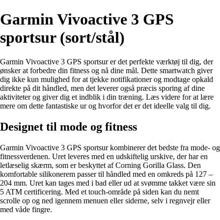
Garmin Vivoactive 3 GPS
sportsur (sort/stål)
Garmin Vivoactive 3 GPS sportsur er det perfekte værktøj til dig, der
ønsker at forbedre din fitness og nå dine mål. Dette smartwatch giver
dig ikke kun mulighed for at tjekke notifikationer og modtage opkald
direkte på dit håndled, men det leverer også præcis sporing af dine
aktiviteter og giver dig et indblik i din træning. Læs videre for at lære
mere om dette fantastiske ur og hvorfor det er det ideelle valg til dig.
Designet til mode og fitness
Garmin Vivoactive 3 GPS sportsur kombinerer det bedste fra mode- og
fitnessverdenen. Uret leveres med en udskiftelig urskive, der har en
letlæselig skærm, som er beskyttet af Corning Gorilla Glass. Den
komfortable silikonerem passer til håndled med en omkreds på 127 –
204 mm. Uret kan tages med i bad eller ud at svømme takket være sin
5 ATM certificering. Med et touch-område på siden kan du nemt
scrolle op og ned igennem menuen eller siderne, selv i regnvejr eller
med våde fingre.