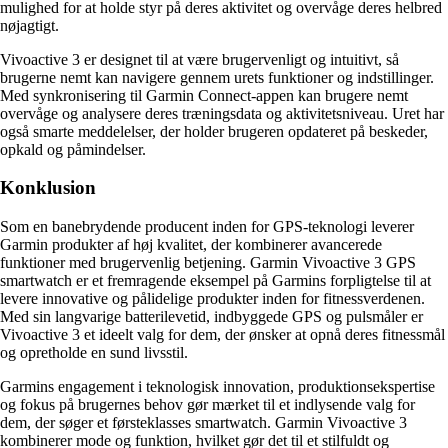
mulighed for at holde styr på deres aktivitet og overvåge deres helbred
nøjagtigt.
Vivoactive 3 er designet til at være brugervenligt og intuitivt, så
brugerne nemt kan navigere gennem urets funktioner og indstillinger.
Med synkronisering til Garmin Connect-appen kan brugere nemt
overvåge og analysere deres træningsdata og aktivitetsniveau. Uret har
også smarte meddelelser, der holder brugeren opdateret på beskeder,
opkald og påmindelser.
Konklusion
Som en banebrydende producent inden for GPS-teknologi leverer
Garmin produkter af høj kvalitet, der kombinerer avancerede
funktioner med brugervenlig betjening. Garmin Vivoactive 3 GPS
smartwatch er et fremragende eksempel på Garmins forpligtelse til at
levere innovative og pålidelige produkter inden for fitnessverdenen.
Med sin langvarige batterilevetid, indbyggede GPS og pulsmåler er
Vivoactive 3 et ideelt valg for dem, der ønsker at opnå deres fitnessmål
og opretholde en sund livsstil.
Garmins engagement i teknologisk innovation, produktionsekspertise
og fokus på brugernes behov gør mærket til et indlysende valg for
dem, der søger et førsteklasses smartwatch. Garmin Vivoactive 3
kombinerer mode og funktion, hvilket gør det til et stilfuldt og