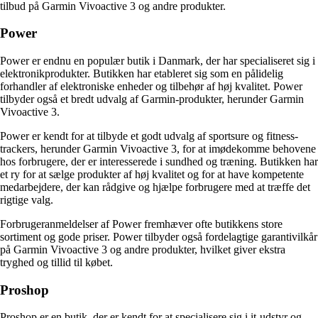
tilbud på Garmin Vivoactive 3 og andre produkter.
Power
Power er endnu en populær butik i Danmark, der har specialiseret sig i
elektronikprodukter. Butikken har etableret sig som en pålidelig
forhandler af elektroniske enheder og tilbehør af høj kvalitet. Power
tilbyder også et bredt udvalg af Garmin-produkter, herunder Garmin
Vivoactive 3.
Power er kendt for at tilbyde et godt udvalg af sportsure og fitness-
trackers, herunder Garmin Vivoactive 3, for at imødekomme behovene
hos forbrugere, der er interesserede i sundhed og træning. Butikken har
et ry for at sælge produkter af høj kvalitet og for at have kompetente
medarbejdere, der kan rådgive og hjælpe forbrugere med at træffe det
rigtige valg.
Forbrugeranmeldelser af Power fremhæver ofte butikkens store
sortiment og gode priser. Power tilbyder også fordelagtige garantivilkår
på Garmin Vivoactive 3 og andre produkter, hvilket giver ekstra
tryghed og tillid til købet.
Proshop
Proshop er en butik, der er kendt for at specialisere sig i it-udstyr og