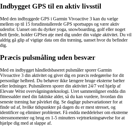
Indbygget GPS til en aktiv livsstil
Med den indbyggede GPS i Garmin Vivoactive 3 kan du vælge
mellem op til 15 forudinstallerede GPS sportsapps og være aktiv
udenfor. Uanset om du dyrker yoga, snowboarding, golf eller noget
helt fjerde, holder GPSen øje med dig under din valgte aktivitet. Du vil
aldrig gå glip af vigtige data om din træning, uanset hvor du befinder
dig.
Præcis pulsmåling uden besvær
Med en indbygget håndledsbaseret pulsmåler sporer Garmin
Vivoactive 3 din aktivitet og giver dig en præcis redegørelse for dit
personlige helbred. Du behøver ikke længere bruge eksterne bælter
eller ledninger. Pulsmåleren sporer din aktivitet 24/7 ved hjælp af
Elevate Wrist overvågningsteknologi. Uret sammenligner endda din
fitnessalder med din faktiske alder, så du kan vurdere, hvordan din
seneste træning har påvirket dig. Se daglige pulsevariationer for at
finde ud af, hvilke tidspunkter på dagen du er mest stresset, og
identificer og eliminer problemet. Få endda meddelelser om ekstreme
stressmomenter og brug en 1-5 minutters vejrtrækningsøvelse for at
hjælpe dig med at slappe af.