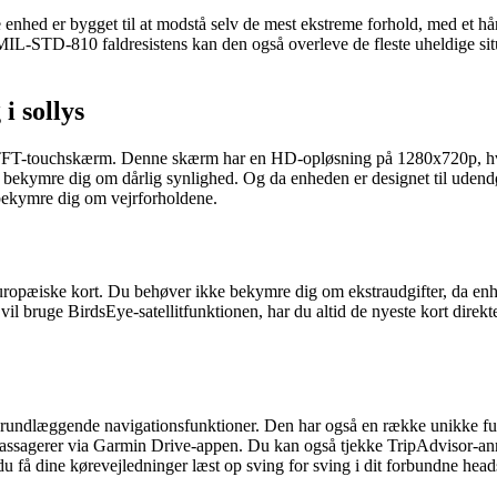
ed er bygget til at modstå selv de mest ekstreme forhold, med et hård
IL-STD-810 faldresistens kan den også overleve de fleste uheldige situa
i sollys
touchskærm. Denne skærm har en HD-opløsning på 1280x720p, hvilket si
ig bekymre dig om dårlig synlighed. Og da enheden er designet til uden
r bekymre dig om vejrforholdene.
pæiske kort. Du behøver ikke bekymre dig om ekstraudgifter, da enhed
u vil bruge BirdsEye-satellitfunktionen, har du altid de nyeste kort di
æggende navigationsfunktioner. Den har også en række unikke funkti
ssagerer via Garmin Drive-appen. Du kan også tjekke TripAdvisor-anmel
 få dine kørevejledninger læst op sving for sving i dit forbundne headse