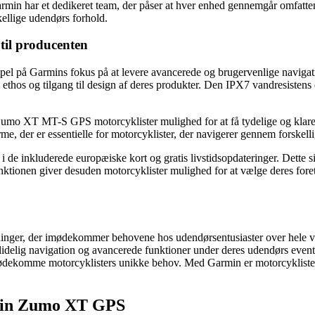
 Garmin har et dedikeret team, der påser at hver enhed gennemgår omfattend
kellige udendørs forhold.
til producenten
på Garmins fokus på at levere avancerede og brugervenlige navigation
e ethos og tilgang til design af deres produkter. Den IPX7 vandresisten
XT MT-S GPS motorcyklister mulighed for at få tydelige og klare inst
rme, der er essentielle for motorcyklister, der navigerer gennem forskell
de inkluderede europæiske kort og gratis livstidsopdateringer. Dette sik
tionen giver desuden motorcyklister mulighed for at vælge deres foretru
inger, der imødekommer behovene hos udendørsentusiaster over hele ve
r pålidelig navigation og avancerede funktioner under deres udendørs 
t imødekomme motorcyklisters unikke behov. Med Garmin er motorcyklister 
min Zumo XT GPS