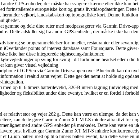
 til andre GPS-enheder, der måske har svagere skærme eller ikke kan be
d forinstallerede europæiske kort og gratis livstidsopdateringer. Dette b
 herunder vejkort, landskabskort og topografiske kort. Denne funktion g
uligheder.
t at gemme og dele dine ruter med medpassagerer via Garmin Drive-appen
dre. Dette adskiller sig fra andre GPS-enheder, der måske ikke har denne 
isor og se brugeranmeldelser for hoteller, restauranter eller seværdighe
verlander points-of-interest-database samt Foursquare. Dette giver d
åske ikke har disse integrerede sightseeing-funktioner.
kørevejledninger op sving for sving i dit forbundne headset eller i din 
er kun giver visuel vejledning.
martphone til GPSen via Garmin Drive-appen over Bluetooth kan du nyde
formation i realtid samt vejret. Dette gør det nemt at holde sig opdatere
integration.
ri med op til 6 timers batterilevetid, 32GB intern lagring (udvidel
ligheder og fleksibilitet under dine eventyr, hvilket er en fordel i forho
 relativt stor og vejer 262 g. Dette kan være en ulempe, da det kan 
ettere, kan dette gøre Garmin Zumo XT MT-S mindre attraktivt for nog
enlignet med andre GPS-enheder på markedet. Dette kan være en ulemp
en lavere pris, hvilket gør Garmin Zumo XT MT-S mindre konkurrencedy
Li-ion-batteri med op til 6 timers batterilevetid, kan dette være en ul