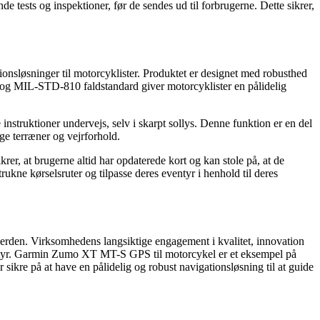
e tests og inspektioner, før de sendes ud til forbrugerne. Dette sikrer,
sløsninger til motorcyklister. Produktet er designet med robusthed
s og MIL-STD-810 faldstandard giver motorcyklister en pålidelig
ruktioner undervejs, selv i skarpt sollys. Denne funktion er en del
ige terræner og vejrforhold.
rer, at brugerne altid har opdaterede kort og kan stole på, at de
kne kørselsruter og tilpasse deres eventyr i henhold til deres
rden. Virksomhedens langsiktige engagement i kvalitet, innovation
eventyr. Garmin Zumo XT MT-S GPS til motorcykel er et eksempel på
sikre på at have en pålidelig og robust navigationsløsning til at guide