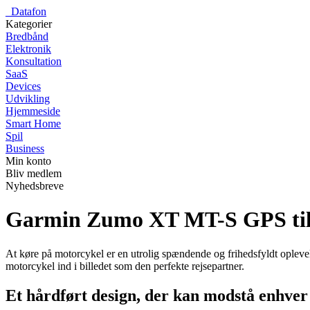
_
Datafon
Kategorier
Bredbånd
Elektronik
Konsultation
SaaS
Devices
Udvikling
Hjemmeside
Smart Home
Spil
Business
Min konto
Bliv medlem
Nyhedsbreve
Garmin Zumo XT MT-S GPS til 
At køre på motorcykel er en utrolig spændende og frihedsfyldt ople
motorcykel ind i billedet som den perfekte rejsepartner.
Et hårdført design, der kan modstå enhver