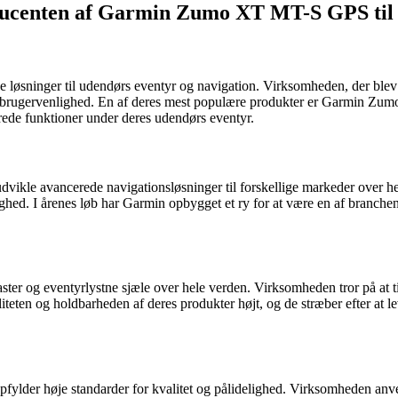
ducenten af Garmin Zumo XT MT-S GPS til
løsninger til udendørs eventyr og navigation. Virksomheden, der blev 
og brugervenlighed. En af deres mest populære produkter er Garmin Zumo
rede funktioner under deres udendørs eventyr.
udvikle avancerede navigationsløsninger til forskellige markeder over h
lighed. I årenes løb har Garmin opbygget et ry for at være en af ​​branc
ter og eventyrlystne sjæle over hele verden. Virksomheden tror på at t
n og holdbarheden af ​​deres produkter højt, og de stræber efter at le
pfylder høje standarder for kvalitet og pålidelighed. Virksomheden an