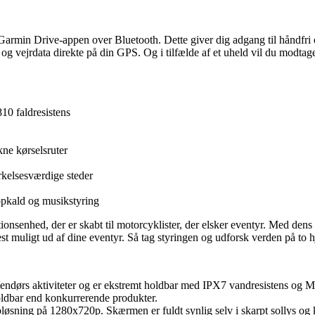
min Drive-appen over Bluetooth. Dette giver dig adgang til håndfri 
n og vejrdata direkte på din GPS. Og i tilfælde af et uheld vil du modta
0 faldresistens
ne kørselsruter
kelsesværdige steder
opkald og musikstyring
senhed, der er skabt til motorcyklister, der elsker eventyr. Med den
r mest muligt ud af dine eventyr. Så tag styringen og udforsk verden 
dendørs aktiviteter og er ekstremt holdbar med IPX7 vandresistens og M
holdbar end konkurrerende produkter.
ing på 1280x720p. Skærmen er fuldt synlig selv i skarpt sollys og ka