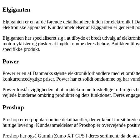
Elgiganten
Elgiganten er en af de førende detailhandlere inden for elektronik i 
elektroniske apparater. Kundeanmeldelser af Elgiganten er generelt p
Elgiganten har specialiseret sig i at tilbyde et bredt udvalg af ele
motorcyklister og ønsker at imødekomme deres behov. Butikken tilbyder
specifikke produkt.
Power
Power er en af Danmarks største elektronikforhandlere med et omfatte
konkurrencedygtige priser. Power har et solidt omdømme og har vunde
Power forstår vigtigheden af at imødekomme forskellige forbrugers b
vejlede kunderne omkring produktet og dets funktioner. Deres engag
Proshop
Proshop er en populær online detailhandler, der er kendt for sit bre
hurtige levering. Kundeanmeldelser af Proshop er overvejende positiv
Proshop har også Garmin Zumo XT GPS i deres sortiment, da de ønske