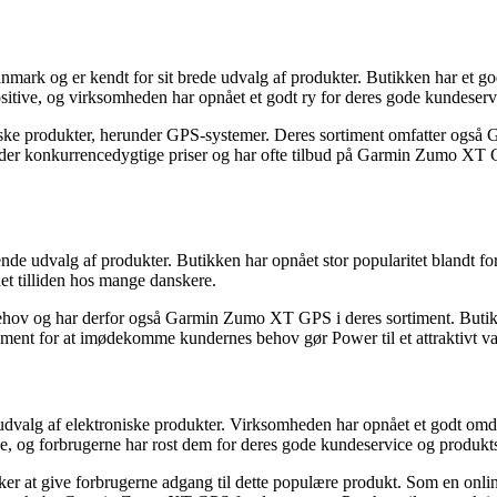
Danmark og er kendt for sit brede udvalg af produkter. Butikken har et 
ositive, og virksomheden har opnået et godt ry for deres gode kundeserv
ktroniske produkter, herunder GPS-systemer. Deres sortiment omfatter og
 konkurrencedygtige priser og har ofte tilbud på Garmin Zumo XT GPS, h
nde udvalg af produkter. Butikken har opnået stor popularitet blandt f
t tilliden hos mange danskere.
ehov og har derfor også Garmin Zumo XT GPS i deres sortiment. Butikke
ement for at imødekomme kundernes behov gør Power til et attraktivt v
de udvalg af elektroniske produkter. Virksomheden har opnået et godt om
e, og forbrugerne har rost dem for deres gode kundeservice og produkt
r at give forbrugerne adgang til dette populære produkt. Som en onli