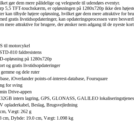
ilket gør dem mere pålidelige og velegnede til udendørs eventyr.
5,5 TFT-touchskærm, er opløsningen på 1280x720p ikke den højeste p
r kan tilbyde højere opløsning, hvilket gør dem mere attraktive for br
gratis livstidsopdateringer, kan opdateringsprocessen være besværli
m mere attraktive for brugere, der ønsker nem adgang til de nyeste kort
til motorcykel
STD-810 faldresistens
D-opløsning på 1280x720p
rt og gratis livstidsopdateringer
at gemme og dele ruter
se, iOverlander points-of-interest-database, Foursquare
ng for sving
armin Drive-appen
tid, 32GB intern lagring, GPS, GLONASS, GALILEO lokaliseringstjenes
opladerkabel, Beslag, Brugsvejledning
 cm, Vægt: 262 g
.8 cm, Dybde: 19.0 cm, Vægt: 1.098 kg