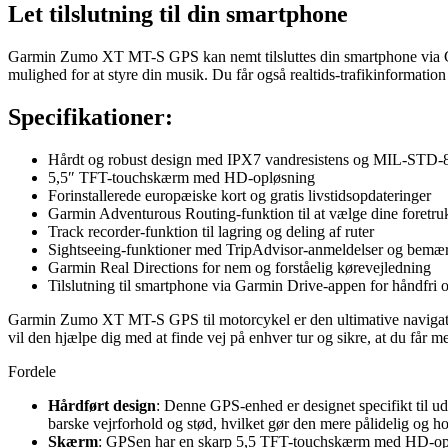
Let tilslutning til din smartphone
Garmin Zumo XT MT-S GPS kan nemt tilsluttes din smartphone via Gar
mulighed for at styre din musik. Du får også realtids-trafikinformatio
Specifikationer:
Hårdt og robust design med IPX7 vandresistens og MIL-STD-81
5,5″ TFT-touchskærm med HD-opløsning
Forinstallerede europæiske kort og gratis livstidsopdateringer
Garmin Adventurous Routing-funktion til at vælge dine foretruk
Track recorder-funktion til lagring og deling af ruter
Sightseeing-funktioner med TripAdvisor-anmeldelser og bemær
Garmin Real Directions for nem og forståelig kørevejledning
Tilslutning til smartphone via Garmin Drive-appen for håndfri 
Garmin Zumo XT MT-S GPS til motorcykel er den ultimative navigation
vil den hjælpe dig med at finde vej på enhver tur og sikre, at du få
Fordele
Hårdført design
: Denne GPS-enhed er designet specifikt til u
barske vejrforhold og stød, hvilket gør den mere pålidelig og 
Skærm
: GPSen har en skarp 5,5 TFT-touchskærm med HD-opløsn