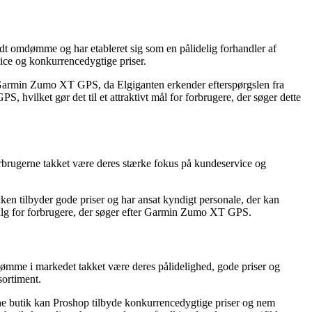
godt omdømme og har etableret sig som en pålidelig forhandler af
ice og konkurrencedygtige priser.
så Garmin Zumo XT GPS, da Elgiganten erkender efterspørgslen fra
vilket gør det til et attraktivt mål for forbrugere, der søger dette
orbrugerne takket være deres stærke fokus på kundeservice og
n tilbyder gode priser og har ansat kyndigt personale, der kan
alg for forbrugere, der søger efter Garmin Zumo XT GPS.
dømme i markedet takket være deres pålidelighed, gode priser og
sortiment.
ne butik kan Proshop tilbyde konkurrencedygtige priser og nem