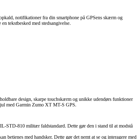
opkald, notifikationer fra din smartphone på GPSens skærm og
ge en tekstbesked med stedsangivelse.
s holdbare design, skarpe touchskærm og unikke udendørs funktioner
på to hjul med Garmin Zumo XT MT-S GPS.
IL-STD-810 militær faldstandard. Dette gør den i stand til at modstå
n betjenes med handsker. Dette gør det nemt at se og interagere med