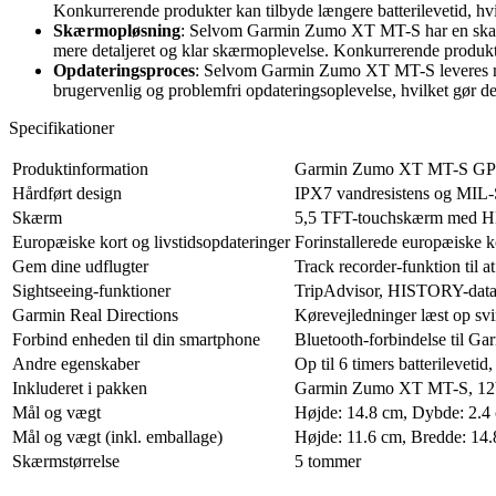
Konkurrerende produkter kan tilbyde længere batterilevetid, hv
Skærmopløsning
: Selvom Garmin Zumo XT MT-S har en skarp 
mere detaljeret og klar skærmoplevelse. Konkurrerende produkte
Opdateringsproces
: Selvom Garmin Zumo XT MT-S leveres med 
brugervenlig og problemfri opdateringsoplevelse, hvilket gør de
Specifikationer
Produktinformation
Garmin Zumo XT MT-S GPS 
Hårdført design
IPX7 vandresistens og MIL-
Skærm
5,5 TFT-touchskærm med H
Europæiske kort og livstidsopdateringer
Forinstallerede europæiske ko
Gem dine udflugter
Track recorder-funktion til 
Sightseeing-funktioner
TripAdvisor, HISTORY-databa
Garmin Real Directions
Kørevejledninger læst op svi
Forbind enheden til din smartphone
Bluetooth-forbindelse til G
Andre egenskaber
Op til 6 timers batterileve
Inkluderet i pakken
Garmin Zumo XT MT-S, 12V 
Mål og vægt
Højde: 14.8 cm, Dybde: 2.4
Mål og vægt (inkl. emballage)
Højde: 11.6 cm, Bredde: 14
Skærmstørrelse
5 tommer