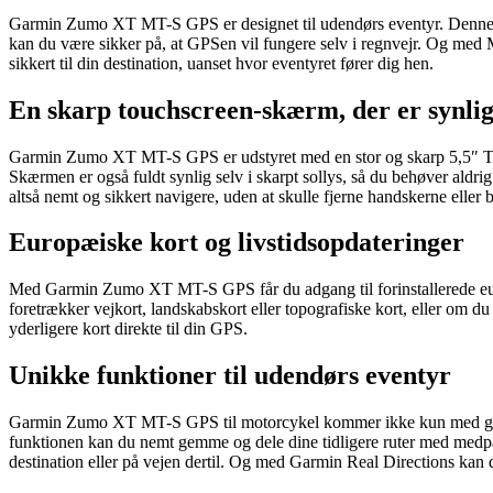
Garmin Zumo XT MT-S GPS er designet til udendørs eventyr. Denne enh
kan du være sikker på, at GPSen vil fungere selv i regnvejr. Og med M
sikkert til din destination, uanset hvor eventyret fører dig hen.
En skarp touchscreen-skærm, der er synlig 
Garmin Zumo XT MT-S GPS er udstyret med en stor og skarp 5,5″ TFT-
Skærmen er også fuldt synlig selv i skarpt sollys, så du behøver aldr
altså nemt og sikkert navigere, uden at skulle fjerne handskerne elle
Europæiske kort og livstidsopdateringer
Med Garmin Zumo XT MT-S GPS får du adgang til forinstallerede euro
foretrækker vejkort, landskabskort eller topografiske kort, eller om d
yderligere kort direkte til din GPS.
Unikke funktioner til udendørs eventyr
Garmin Zumo XT MT-S GPS til motorcykel kommer ikke kun med grundl
funktionen kan du nemt gemme og dele dine tidligere ruter med medpa
destination eller på vejen dertil. Og med Garmin Real Directions kan du