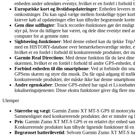
enheden under udendørs eventyr, hvilket er en fordel i forhold
Europæiske kort og livstidsopdateringer
: Enheden leveres me
omkostninger. Du kan også vælge mellem forskellige typer kort,
kræver køb af opdateringer eller kun tilbyder begrænsede kortm
Gem dine udflugter
: Track recorder-funktionen gør det mulig
styr på, hvor du tidligere har været, og dele dine eventyr med an
computer for at gemme ruter.
Sightseeing-funktioner
: Med denne enhed kan du tjekke TripAdv
med en HISTORY-database over bemærkelsesværdige steder, en iO
hvilket er en fordel i forhold til konkurrerende produkter, der m
Garmin Real Directions
: Med denne funktion får du læst dine 
skærmen, hvilket er en fordel i forhold til andre GPS-enheder, d
Forbind enheden til din smartphone
: Ved at forbinde din s
GPSens skærm og styre din musik. Du får også adgang til trafikin
konkurrerende produkter, der måske ikke har denne smartphone-
Andre egenskaber
: Denne GPS-enhed har også et Li-ionbatte
lokaliseringstjenester. Disse ekstra funktioner giver dig flere mu
Ulemper
Størrelse og vægt
: Garmin Zumo XT MT-S GPS til motorcykel er
Sammenlignet med konkurrerende produkter, der er mindre og l
Pris
: Garmin Zumo XT MT-S GPS er en relativt dyr enhed samm
Konkurrerende produkter kan tilbyde lignende funktioner til 
Begrænset batterilevetid
: Selvom Garmin Zumo XT MT-S har et 