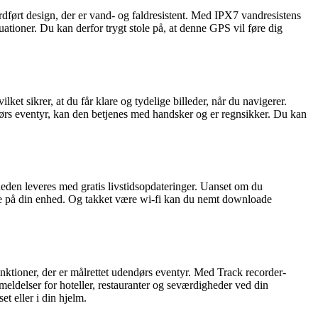
ført design, der er vand- og faldresistent. Med IPX7 vandresistens
tioner. Du kan derfor trygt stole på, at denne GPS vil føre dig
krer, at du får klare og tydelige billeder, når du navigerer.
dørs eventyr, kan den betjenes med handsker og er regnsikker. Du kan
en leveres med gratis livstidsopdateringer. Uanset om du
rekte på din enhed. Og takket være wi-fi kan du nemt downloade
oner, der er målrettet udendørs eventyr. Med Track recorder-
delser for hoteller, restauranter og seværdigheder ved din
t eller i din hjelm.