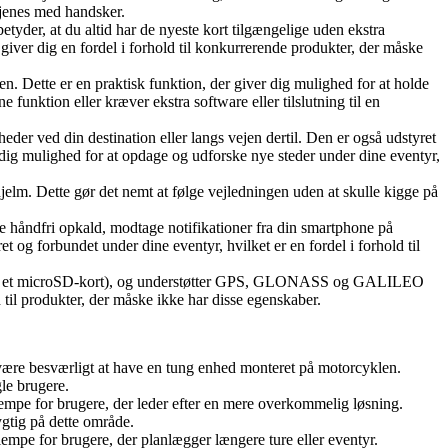
tjenes med handsker.
etyder, at du altid har de nyeste kort tilgængelige uden ekstra
iver dig en fordel i forhold til konkurrerende produkter, der måske
. Dette er en praktisk funktion, der giver dig mulighed for at holde
funktion eller kræver ekstra software eller tilslutning til en
der ved din destination eller langs vejen dertil. Den er også udstyret
ig mulighed for at opdage og udforske nye steder under dine eventyr,
hjelm. Dette gør det nemt at følge vejledningen uden at skulle kigge på
 håndfri opkald, modtage notifikationer fra din smartphone på
t og forbundet under dine eventyr, hvilket er en fordel i forhold til
ig med et microSD-kort), og understøtter GPS, GLONASS og GALILEO
ld til produkter, der måske ikke har disse egenskaber.
være besværligt at have en tung enhed monteret på motorcyklen.
le brugere.
e for brugere, der leder efter en mere overkommelig løsning.
gtig på dette område.
empe for brugere, der planlægger længere ture eller eventyr.