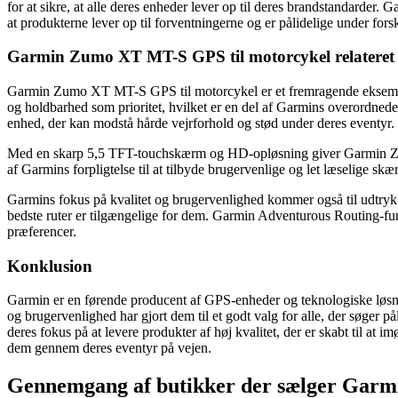
for at sikre, at alle deres enheder lever op til deres brandstandarder.
at produkterne lever op til forventningerne og er pålidelige under fors
Garmin Zumo XT MT-S GPS til motorcykel relateret 
Garmin Zumo XT MT-S GPS til motorcykel er et fremragende eksempel 
og holdbarhed som prioritet, hvilket er en del af Garmins overordned
enhed, der kan modstå hårde vejrforhold og stød under deres eventyr.
Med en skarp 5,5 TFT-touchskærm og HD-opløsning giver Garmin Zumo 
af Garmins forpligtelse til at tilbyde brugervenlige og let læselige skæ
Garmins fokus på kvalitet og brugervenlighed kommer også til udtryk i 
bedste ruter er tilgængelige for dem. Garmin Adventurous Routing-funk
præferencer.
Konklusion
Garmin er en førende producent af GPS-enheder og teknologiske løsn
og brugervenlighed har gjort dem til et godt valg for alle, der søge
deres fokus på at levere produkter af høj kvalitet, der er skabt til a
dem gennem deres eventyr på vejen.
Gennemgang af butikker der sælger Gar