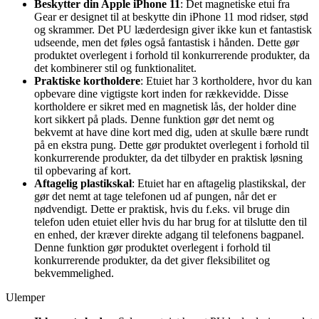
Beskytter din Apple iPhone 11
: Det magnetiske etui fra
Gear er designet til at beskytte din iPhone 11 mod ridser, stød
og skrammer. Det PU læderdesign giver ikke kun et fantastisk
udseende, men det føles også fantastisk i hånden. Dette gør
produktet overlegent i forhold til konkurrerende produkter, da
det kombinerer stil og funktionalitet.
Praktiske kortholdere
: Etuiet har 3 kortholdere, hvor du kan
opbevare dine vigtigste kort inden for rækkevidde. Disse
kortholdere er sikret med en magnetisk lås, der holder dine
kort sikkert på plads. Denne funktion gør det nemt og
bekvemt at have dine kort med dig, uden at skulle bære rundt
på en ekstra pung. Dette gør produktet overlegent i forhold til
konkurrerende produkter, da det tilbyder en praktisk løsning
til opbevaring af kort.
Aftagelig plastikskal
: Etuiet har en aftagelig plastikskal, der
gør det nemt at tage telefonen ud af pungen, når det er
nødvendigt. Dette er praktisk, hvis du f.eks. vil bruge din
telefon uden etuiet eller hvis du har brug for at tilslutte den til
en enhed, der kræver direkte adgang til telefonens bagpanel.
Denne funktion gør produktet overlegent i forhold til
konkurrerende produkter, da det giver fleksibilitet og
bekvemmelighed.
Ulemper