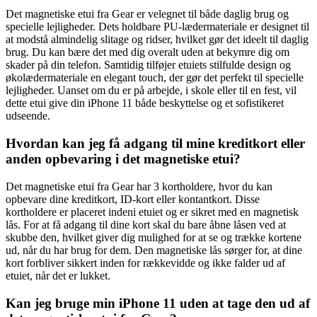
Det magnetiske etui fra Gear er velegnet til både daglig brug og
specielle lejligheder. Dets holdbare PU-lædermateriale er designet til
at modstå almindelig slitage og ridser, hvilket gør det ideelt til daglig
brug. Du kan bære det med dig overalt uden at bekymre dig om
skader på din telefon. Samtidig tilføjer etuiets stilfulde design og
økolædermateriale en elegant touch, der gør det perfekt til specielle
lejligheder. Uanset om du er på arbejde, i skole eller til en fest, vil
dette etui give din iPhone 11 både beskyttelse og et sofistikeret
udseende.
Hvordan kan jeg få adgang til mine kreditkort eller
anden opbevaring i det magnetiske etui?
Det magnetiske etui fra Gear har 3 kortholdere, hvor du kan
opbevare dine kreditkort, ID-kort eller kontantkort. Disse
kortholdere er placeret indeni etuiet og er sikret med en magnetisk
lås. For at få adgang til dine kort skal du bare åbne låsen ved at
skubbe den, hvilket giver dig mulighed for at se og trække kortene
ud, når du har brug for dem. Den magnetiske lås sørger for, at dine
kort forbliver sikkert inden for rækkevidde og ikke falder ud af
etuiet, når det er lukket.
Kan jeg bruge min iPhone 11 uden at tage den ud af