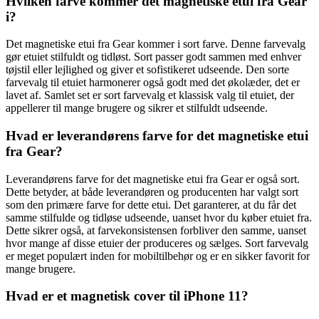
Hvilken farve kommer det magnetiske etui fra Gear
i?
Det magnetiske etui fra Gear kommer i sort farve. Denne farvevalg
gør etuiet stilfuldt og tidløst. Sort passer godt sammen med enhver
tøjstil eller lejlighed og giver et sofistikeret udseende. Den sorte
farvevalg til etuiet harmonerer også godt med det økolæder, det er
lavet af. Samlet set er sort farvevalg et klassisk valg til etuiet, der
appellerer til mange brugere og sikrer et stilfuldt udseende.
Hvad er leverandørens farve for det magnetiske etui
fra Gear?
Leverandørens farve for det magnetiske etui fra Gear er også sort.
Dette betyder, at både leverandøren og producenten har valgt sort
som den primære farve for dette etui. Det garanterer, at du får det
samme stilfulde og tidløse udseende, uanset hvor du køber etuiet fra.
Dette sikrer også, at farvekonsistensen forbliver den samme, uanset
hvor mange af disse etuier der produceres og sælges. Sort farvevalg
er meget populært inden for mobiltilbehør og er en sikker favorit for
mange brugere.
Hvad er et magnetisk cover til iPhone 11?