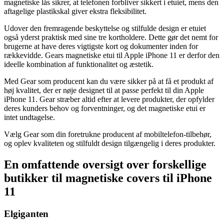
magnetiske lås sikrer, at telefonen forbliver sikkert i etuiet, mens den
aftagelige plastikskal giver ekstra fleksibilitet.
Udover den fremragende beskyttelse og stilfulde design er etuiet
også yderst praktisk med sine tre kortholdere. Dette gør det nemt for
brugerne at have deres vigtigste kort og dokumenter inden for
rækkevidde. Gears magnetiske etui til Apple iPhone 11 er derfor den
ideelle kombination af funktionalitet og æstetik.
Med Gear som producent kan du være sikker på at få et produkt af
høj kvalitet, der er nøje designet til at passe perfekt til din Apple
iPhone 11. Gear stræber altid efter at levere produkter, der opfylder
deres kunders behov og forventninger, og det magnetiske etui er
intet undtagelse.
Vælg Gear som din foretrukne producent af mobiltelefon-tilbehør,
og oplev kvaliteten og stilfuldt design tilgængelig i deres produkter.
En omfattende oversigt over forskellige
butikker til magnetiske covers til iPhone
11
Elgiganten