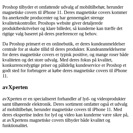
Proshop tilbyder et omfattende udvalg af mobiltilbehør, herunder
magnetiske covers til iPhone 11. Deres magnetiske covers kommer
fra anerkendte producenter og har gennemgået strenge
kvalitetskontroller. Proshops website giver detaljerede
produktbeskrivelser og klare billeder, så kunderne kan træffe det
rigtige valg baseret på deres præferencer og behov.
Da Proshop primært er en onlinebutik, er deres kundeanmeldelser
centrale for at skabe tillid til deres produkter. Kundeanmeldelserne
for deres magnetiske covers er typisk positive, og mange roser både
kvaliteten og det store udvalg. Med deres fokus på kvalitet,
konkurrencedygtige priser og pålidelig kundeservice er Proshop et
godt sted for forbrugere at købe deres magnetiske covers til iPhone
11.
avXperten
avXperten er en specialiseret forhandler af lyd- og videoprodukter
samt tilhørende elektronik. Deres sortiment omfatter også et udvalg
af mobiltilbehør, herunder magnetiske covers til iPhone 11. Med
deres ekspertise inden for lyd og video kan kunderne være sikre på,
at avXpertens magnetiske covers tilbyder både kvalitet og
funktionalitet.