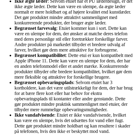
Ikke ægte læder
: Selvom etuiet har et PU læderdesign, er det
ikke ægte læder. Dette kan være en ulempe, da ægte læder
normalt er mere holdbart og af højere kvalitet end kunstlæder.
Det gør produktet mindre attraktivt sammenlignet med
konkurrerende produkter, der bruger ægte læder.
Begrænset farvevalg
: Etuiet kommer kun i sort. Dette kan
være en ulempe for dem, der ønsker at matche deres telefon
med deres personlige stil eller foretrækker forskellige farver.
Andre produkter på markedet tilbyder et bredere udvalg af
farver, hvilket gør dem mere attraktive for forbrugerne.
Begrænset kompatibilitet
: Dette etui er kun kompatibelt med
Apple iPhone 11. Dette kan være en ulempe for dem, der har
en anden telefonmodel eller et andet mærke. Konkurrerende
produkter tilbyder ofte bredere kompatibilitet, hvilket gør dem
mere fleksible og attraktive for forskellige brugere.
Begrænset opbevaringsplads
: Selvom etuiet har 3
kortholdere, kan det være utilstrækkeligt for dem, der har brug
for at bære flere kort eller har behov for ekstra
opbevaringsplads til kontanter eller andre genstande. Dette
gør produktet mindre praktisk sammenlignet med etuier, der
tilbyder mere rummelige opbevaringsmuligheder.
Ikke vandafvisende
: Etuiet er ikke vandafvisende, hvilket
kan være en ulempe, hvis det udsættes for vand eller fugt.
Dette gør produktet mindre holdbart og kan resultere i skader
på telefonen, hvis den ikke er beskyttet mod vand.