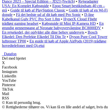
Dance 2023 – Special Edition – JD23 (Switch)
•
Rejseadapter
USA: En Komplet Købsguide
•
Epoq Smart bestikindsats 40 cm –
grå
•
Guide til køb af PlayStation Classic
•
Guide til køb af en Wi-Fi
dongle
•
Få det bedste ud af dit køb med Pro Sonic
•
D-line
Kabelkanal Gulv PVC Pro Sort 1.8m
•
HyperX Cloud Flight
trådløst gaming headset
•
Købsguide til Mini IP-Kamera HD
•
En
grundig gennemgang af Neonate babyovervågning BC8000DV
•
En rejsekedel, der opfylder alle dine behov undervejs
•
Bosch
Elkedel: Den Perfekte Elkedel Til Din Te
•
Dyson Pure Cool Tower
luftrenser TP00
•
En guide til køb af Apple AirPods (2019) trådløse
hovedtelefoner med Qi-etui
_
Datafon
Del med hjertet
X
Facebook
Instagram
LinkedIn
YouTube
Pinterest
TikTok
Mail
RSS
© Kun til personlig brug.
© Rettighederne tilhører os. Vi kan få en lille andel af salget, hvis du