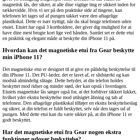
magnetisk lås, der sikrer, at alle dine vigtige ting er sikkert inden for
rækkevidde. Hvis vi ser på den praktiske side af tingene, kan
telefonen let tages ud af pungen takket være den aftagelige
plastikskal. Dette er især nyttigt, når du skal bruge telefonen uden
etuiet. Etuiet har også 3 kortholdere, der giver dig mulighed for at
have dine mest brugte kort lige ved hånden. Samlet set er dette etui
en praktisk og elegant måde at beskytte din iPhone 11 på.
Hvordan kan det magnetiske etui fra Gear beskytte
min iPhone 11?
Det magnetiske etui er designet til at give en pålidelig beskyttelse til
din iPhone 11. Det PU-læder, det er lavet af, er slidstærkt og kan
modstå almindelig slitage. Dette betyder, at din telefon holdes
beskyttet mod ridser og mindre stød, der kan opstå i hverdagen.
Etuiets magnetiske lås sørger også for, at det forbliver sikkert lukket,
hvilket yder ekstra beskyttelse mod utilsigtet åbning og tab af
telefonen. Den aftagelige plastikskal tilføjer en ekstra beskyttelseslag
og sikrer, at din telefon er fuldt beskyttet, selv når den tages ud af
pungen. Med dette etui kan du være sikker på, at din iPhone 11 er
godt beskyttet.
Har det magnetiske etui fra Gear nogen ekstra
funktioner udover beskyttelse?