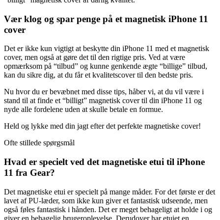
Vær klog og spar penge på et magnetisk iPhone 11
cover
Det er ikke kun vigtigt at beskytte din iPhone 11 med et magnetisk
cover, men også at gøre det til den rigtige pris. Ved at være
opmærksom på “tilbud” og kunne genkende ægte “billige” tilbud,
kan du sikre dig, at du får et kvalitetscover til den bedste pris.
Nu hvor du er bevæbnet med disse tips, håber vi, at du vil være i
stand til at finde et “billigt” magnetisk cover til din iPhone 11 og
nyde alle fordelene uden at skulle betale en formue.
Held og lykke med din jagt efter det perfekte magnetiske cover!
Ofte stillede spørgsmål
Hvad er specielt ved det magnetiske etui til iPhone
11 fra Gear?
Det magnetiske etui er specielt på mange måder. For det første er det
lavet af PU-læder, som ikke kun giver et fantastisk udseende, men
også føles fantastisk i hånden. Det er meget behageligt at holde i og
giver en behagelig brugeroplevelse. Derudover har etuiet en