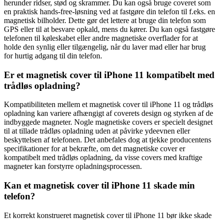
herunder ridser, stød og skrammer. Du kan også bruge coveret som
en praktisk hands-free-løsning ved at fastgøre din telefon til f.eks. en
magnetisk bilholder. Dette gør det lettere at bruge din telefon som
GPS eller til at besvare opkald, mens du kører. Du kan også fastgøre
telefonen til køleskabet eller andre magnetiske overflader for at
holde den synlig eller tilgængelig, når du laver mad eller har brug
for hurtig adgang til din telefon.
Er et magnetisk cover til iPhone 11 kompatibelt med
trådløs opladning?
Kompatibiliteten mellem et magnetisk cover til iPhone 11 og trådløs
opladning kan variere afhængigt af coverets design og styrken af de
indbyggede magneter. Nogle magnetiske covers er specielt designet
til at tillade trådløs opladning uden at påvirke ydeevnen eller
beskyttelsen af telefonen. Det anbefales dog at tjekke producentens
specifikationer for at bekræfte, om det magnetiske cover er
kompatibelt med trådløs opladning, da visse covers med kraftige
magneter kan forstyrre opladningsprocessen.
Kan et magnetisk cover til iPhone 11 skade min
telefon?
Et korrekt konstrueret magnetisk cover til iPhone 11 bør ikke skade