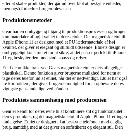
efter at skabe produkter, der går ud over blot at beskytte enheder,
men også forbedrer brugeroplevelsen.
Produktionsmetoder
Gear har en omhyggelig tilgang til produktionsprocessen og bruger
kun materialer af høj kvalitet til deres etuier. Det magnetiske etui til
Apple iPhone 11 er designet med et PU lædermateriale af høj
kvalitet, der giver et elegant og stilfuldt udseende. Etuiets design er
omhyggeligt konstrueret for at sikre, at det passer perfekt til iPhone
11 og beskytter den mod stød, snavs og ridser.
Et af de unikke træk ved Gears magnetiske etui er dets aftagelige
plastikskal. Denne funktion giver brugerne mulighed for nemt at
tage deres telefon ud af etuiet, når det er nødvendigt. Etuiet har også
tre kortholdere, der giver brugerne mulighed for at opbevare deres
vigtigste genstande lige ved hånden.
Produktets sammenhæng med producenten
Gear er kendt for deres evne til at kombinere stil og funktionalitet i
deres produkter, og det magnetiske etui til Apple iPhone 11 er ingen
undtagelse. Etuiet er designet til at beskytte telefonen mod daglig
brug, samtidig med at det giver en sofistikeret og elegant stil. Den