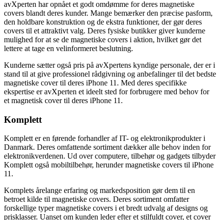
avXperten har opnået et godt omdømme for deres magnetiske
covers blandt deres kunder. Mange bemærker den præcise pasform,
den holdbare konstruktion og de ekstra funktioner, der gør deres
covers til et attraktivt valg. Deres fysiske butikker giver kunderne
mulighed for at se de magnetiske covers i aktion, hvilket gør det
lettere at tage en velinformeret beslutning.
Kunderne sætter også pris på avXpertens kyndige personale, der er i
stand til at give professionel rådgivning og anbefalinger til det bedste
magnetiske cover til deres iPhone 11. Med deres specifikke
ekspertise er avXperten et ideelt sted for forbrugere med behov for
et magnetisk cover til deres iPhone 11.
Komplett
Komplett er en førende forhandler af IT- og elektronikprodukter i
Danmark. Deres omfattende sortiment dækker alle behov inden for
elektronikverdenen. Ud over computere, tilbehør og gadgets tilbyder
Komplett også mobiltilbehør, herunder magnetiske covers til iPhone
11.
Komplets årelange erfaring og markedsposition gør dem til en
betroet kilde til magnetiske covers. Deres sortiment omfatter
forskellige typer magnetiske covers i et bredt udvalg af designs og
prisklasser. Uanset om kunden leder efter et stilfuldt cover, et cover