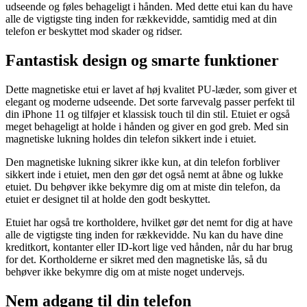
udseende og føles behageligt i hånden. Med dette etui kan du have
alle de vigtigste ting inden for rækkevidde, samtidig med at din
telefon er beskyttet mod skader og ridser.
Fantastisk design og smarte funktioner
Dette magnetiske etui er lavet af høj kvalitet PU-læder, som giver et
elegant og moderne udseende. Det sorte farvevalg passer perfekt til
din iPhone 11 og tilføjer et klassisk touch til din stil. Etuiet er også
meget behageligt at holde i hånden og giver en god greb. Med sin
magnetiske lukning holdes din telefon sikkert inde i etuiet.
Den magnetiske lukning sikrer ikke kun, at din telefon forbliver
sikkert inde i etuiet, men den gør det også nemt at åbne og lukke
etuiet. Du behøver ikke bekymre dig om at miste din telefon, da
etuiet er designet til at holde den godt beskyttet.
Etuiet har også tre kortholdere, hvilket gør det nemt for dig at have
alle de vigtigste ting inden for rækkevidde. Nu kan du have dine
kreditkort, kontanter eller ID-kort lige ved hånden, når du har brug
for det. Kortholderne er sikret med den magnetiske lås, så du
behøver ikke bekymre dig om at miste noget undervejs.
Nem adgang til din telefon