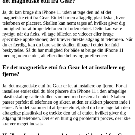
det magnetiske etui fra Gear?
Ja, du kan bruge din iPhone 11 uden at tage den ud af det
magnetiske etui fra Gear. Etuiet har en aftagelig plastikskal, hvor
telefonen er placeret. Skallen kan nemt tages af, hvilket giver dig
mulighed for at bruge telefonen frit uden etuiet. Dette kan være
nyttigt, når du f.eks. vil tage billeder, se videoer eller bruge
specifikke applikationer, der kræver direkte adgang til telefonen. Når
du er færdig, kan du bare sætte skallen tilbage i etuiet for fuld
beskyttelse. Så du har mulighed for både at bruge din iPhone 11
med og uden etuiet, alt efter dine behov og præferencer.
Er det magnetiske etui fra Gear let at installere og
fjerne?
Ja, det magnetiske etui fra Gear er let at installere og fjerne. For at
installere etuiet skal du blot placere din iPhone 11 i den aftagelige
plastikskal og sætte skallen sammen med resten af etuiet. Skallen
passer perfekt til telefonen og sikrer, at den er sikkert placeret inde i
etuiet. Når det kommer til at fjerne etuiet, skal du bare tage fat i den
aftagelige plastikskal og trække den ud af etuiet, hvilket giver dig
adgang til telefonen. Det er en hurtig og problemfri proces, der ikke
kræver meget indsats.