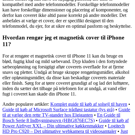
kompatibel med andre telefonmodeller. Forskellige telefonmodeller
kan have forskellige dimensioner og placering af komponenter, og
derfor kan coveret ikke altid passe korrekt på andre modeller. Det
anbefales at vælge et cover, der er specifikt designet til den
telefonmodel, du ejer, for at sikre en optimal pasform og beskyttelse.
Hvordan rengør jeg et magnetisk cover til iPhone
11?
For at rengøre et magnetisk cover til iPhone 11 kan du bruge en
blød, fugtig klud og mild sæbevand. Dyp kluden i den fortyndede
sæbeopløsning og forsigtigt aftør coverets overflade for at fjerne
snavs og pletter. Undgå at bruge skrappe rengøringsmidler, alkohol
eller opløsningsmidler, da disse kan beskadige coverets materiale
eller finish. Sørg for at tørre coveret grundigt af og lad det lufttørre,
inden du sætter det tilbage på telefonen for at undgå, at vand eller
fugt i coveret kan skade din iPhone 11.
Andre populære artikler:
Komplet guide til køb af solsejl til haven
•
Guide til køb af Microsoft Surface trådløst tastatur (lys grå)
•
Guide
til at vælge den rette TV-stander hos Elgiganten
•
En Guide til
Bosch Serie 8 Indbygningsovn (HBG876EC7S)
•
Guide til køb af
Power Airfryer XXL – Din ultimative køkkenmakker
•
Logitech
HD Pro C920 – Det ultimative webkamera til videosamtaler
•
Just