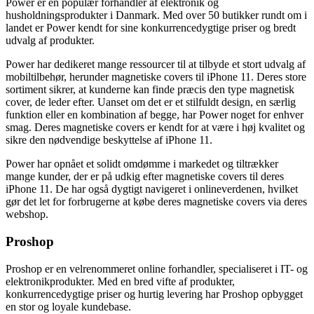
Power er en populær forhandler af elektronik og
husholdningsprodukter i Danmark. Med over 50 butikker rundt om i
landet er Power kendt for sine konkurrencedygtige priser og bredt
udvalg af produkter.
Power har dedikeret mange ressourcer til at tilbyde et stort udvalg af
mobiltilbehør, herunder magnetiske covers til iPhone 11. Deres store
sortiment sikrer, at kunderne kan finde præcis den type magnetisk
cover, de leder efter. Uanset om det er et stilfuldt design, en særlig
funktion eller en kombination af begge, har Power noget for enhver
smag. Deres magnetiske covers er kendt for at være i høj kvalitet og
sikre den nødvendige beskyttelse af iPhone 11.
Power har opnået et solidt omdømme i markedet og tiltrækker
mange kunder, der er på udkig efter magnetiske covers til deres
iPhone 11. De har også dygtigt navigeret i onlineverdenen, hvilket
gør det let for forbrugerne at købe deres magnetiske covers via deres
webshop.
Proshop
Proshop er en velrenommeret online forhandler, specialiseret i IT- og
elektronikprodukter. Med en bred vifte af produkter,
konkurrencedygtige priser og hurtig levering har Proshop opbygget
en stor og loyale kundebase.