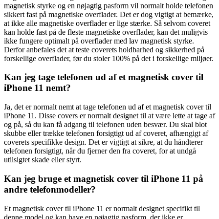
magnetisk styrke og en nøjagtig pasform vil normalt holde telefonen
sikkert fast på magnetiske overflader. Det er dog vigtigt at bemærke,
at ikke alle magnetiske overflader er lige stærke. Så selvom coveret
kan holde fast på de fleste magnetiske overflader, kan det muligvis
ikke fungere optimalt på overflader med lav magnetisk styrke.
Derfor anbefales det at teste coverets holdbarhed og sikkerhed på
forskellige overflader, før du stoler 100% på det i forskellige miljøer.
Kan jeg tage telefonen ud af et magnetisk cover til
iPhone 11 nemt?
Ja, det er normalt nemt at tage telefonen ud af et magnetisk cover til
iPhone 11. Disse covers er normalt designet til at være lette at tage af
og på, så du kan få adgang til telefonen uden besvær. Du skal blot
skubbe eller trække telefonen forsigtigt ud af coveret, afhængigt af
coverets specifikke design. Det er vigtigt at sikre, at du håndterer
telefonen forsigtigt, når du fjerner den fra coveret, for at undgå
utilsigtet skade eller styrt.
Kan jeg bruge et magnetisk cover til iPhone 11 på
andre telefonmodeller?
Et magnetisk cover til iPhone 11 er normalt designet specifikt til
denne model og kan have en nøjagtig pasform, der ikke er