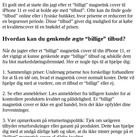
Et godt sted at starte din jagt efter et “billigt” magnetisk cover til
iPhone 11 er ved at holde øje med “tilbud”. Ofte kan du finde gode
“tilbud” online eller i fysiske butikker, hvor priserne er reduceret for
en begrænset periode. Disse “tilbud” giver dig mulighed for at købe
et kvalitetscover til en brøkdel af prisen.
Hvordan kan du genkende ægte “billige” tilbud?
Når du jagter efter et “billigt” magnetisk cover til din iPhone 11, er
det vigtigt at kunne genkende ægte “billige” tilbud og adskille dem
fra blot markedsføringsfremstød. Her er nogle tips til at hjælpe dig:
1. Sammenlign priser: Undersøg priserne hos forskellige forhandlere
for at få en idé om, hvad et magnetisk cover normalt koster. Dette vil
hjælpe dig med at vurdere, om et tilbud er “billigt” eller ej.
2. Se efter anmeldelser: Læs anmeldelser fra tidligere kunder for at
kontrollere produktets kvalitet og pålidelighed. Et “billigt”
magnetisk cover er ikke en god handel, hvis det ikke opfylder dine
forventninger.
3. Vær opmærksom på returneringspolitik: Tjek om sælgeren
tilbyder returforsikringer eller garanti på produktet. Dette kan hjælpe
dig med at undgå dårlige køb og sikre, at du ikke mister penge på et
“billigt” magnetisk cover af dårlig kvalitet.