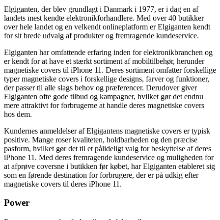
Elgiganten, der blev grundlagt i Danmark i 1977, er i dag en af ​​
landets mest kendte elektronikforhandlere. Med over 40 butikker
over hele landet og en velkendt onlineplatform er Elgiganten kendt
for sit brede udvalg af produkter og fremragende kundeservice.
Elgiganten har omfattende erfaring inden for elektronikbranchen og
er kendt for at have et stærkt sortiment af mobiltilbehør, herunder
magnetiske covers til iPhone 11. Deres sortiment omfatter forskellige
typer magnetiske covers i forskellige designs, farver og funktioner,
der passer til alle slags behov og præferencer. Derudover giver
Elgiganten ofte gode tilbud og kampagner, hvilket gør det endnu
mere attraktivt for forbrugerne at handle deres magnetiske covers
hos dem.
Kundernes anmeldelser af Elgigantens magnetiske covers er typisk
positive. Mange roser kvaliteten, holdbarheden og den præcise
pasform, hvilket gør det til et pålideligt valg for beskyttelse af deres
iPhone 11. Med deres fremragende kundeservice og muligheden for
at afprøve coversne i butikken før købet, har Elgiganten etableret sig
som en førende destination for forbrugere, der er på udkig efter
magnetiske covers til deres iPhone 11.
Power