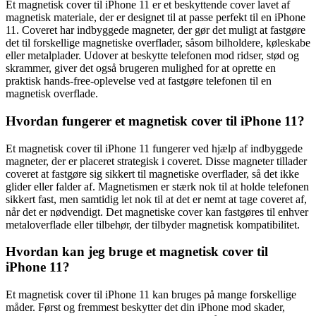
Et magnetisk cover til iPhone 11 er et beskyttende cover lavet af
magnetisk materiale, der er designet til at passe perfekt til en iPhone
11. Coveret har indbyggede magneter, der gør det muligt at fastgøre
det til forskellige magnetiske overflader, såsom bilholdere, køleskabe
eller metalplader. Udover at beskytte telefonen mod ridser, stød og
skrammer, giver det også brugeren mulighed for at oprette en
praktisk hands-free-oplevelse ved at fastgøre telefonen til en
magnetisk overflade.
Hvordan fungerer et magnetisk cover til iPhone 11?
Et magnetisk cover til iPhone 11 fungerer ved hjælp af indbyggede
magneter, der er placeret strategisk i coveret. Disse magneter tillader
coveret at fastgøre sig sikkert til magnetiske overflader, så det ikke
glider eller falder af. Magnetismen er stærk nok til at holde telefonen
sikkert fast, men samtidig let nok til at det er nemt at tage coveret af,
når det er nødvendigt. Det magnetiske cover kan fastgøres til enhver
metaloverflade eller tilbehør, der tilbyder magnetisk kompatibilitet.
Hvordan kan jeg bruge et magnetisk cover til
iPhone 11?
Et magnetisk cover til iPhone 11 kan bruges på mange forskellige
måder. Først og fremmest beskytter det din iPhone mod skader,