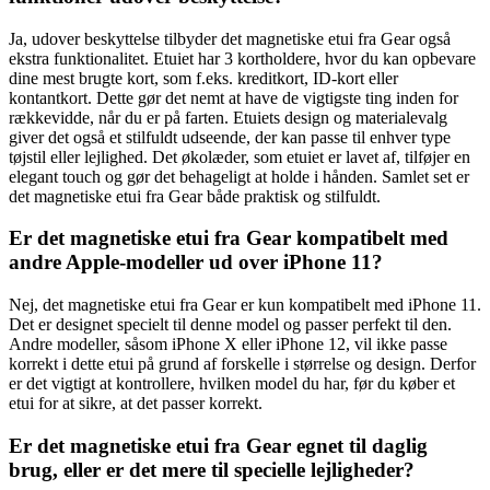
Ja, udover beskyttelse tilbyder det magnetiske etui fra Gear også
ekstra funktionalitet. Etuiet har 3 kortholdere, hvor du kan opbevare
dine mest brugte kort, som f.eks. kreditkort, ID-kort eller
kontantkort. Dette gør det nemt at have de vigtigste ting inden for
rækkevidde, når du er på farten. Etuiets design og materialevalg
giver det også et stilfuldt udseende, der kan passe til enhver type
tøjstil eller lejlighed. Det økolæder, som etuiet er lavet af, tilføjer en
elegant touch og gør det behageligt at holde i hånden. Samlet set er
det magnetiske etui fra Gear både praktisk og stilfuldt.
Er det magnetiske etui fra Gear kompatibelt med
andre Apple-modeller ud over iPhone 11?
Nej, det magnetiske etui fra Gear er kun kompatibelt med iPhone 11.
Det er designet specielt til denne model og passer perfekt til den.
Andre modeller, såsom iPhone X eller iPhone 12, vil ikke passe
korrekt i dette etui på grund af forskelle i størrelse og design. Derfor
er det vigtigt at kontrollere, hvilken model du har, før du køber et
etui for at sikre, at det passer korrekt.
Er det magnetiske etui fra Gear egnet til daglig
brug, eller er det mere til specielle lejligheder?