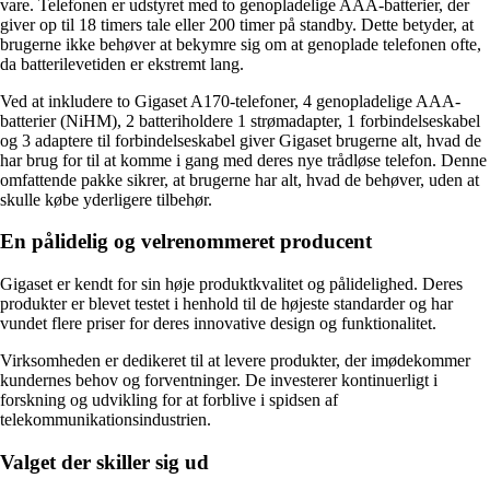
vare. Telefonen er udstyret med to genopladelige AAA-batterier, der
giver op til 18 timers tale eller 200 timer på standby. Dette betyder, at
brugerne ikke behøver at bekymre sig om at genoplade telefonen ofte,
da batterilevetiden er ekstremt lang.
Ved at inkludere to Gigaset A170-telefoner, 4 genopladelige AAA-
batterier (NiHM), 2 batteriholdere 1 strømadapter, 1 forbindelseskabel
og 3 adaptere til forbindelseskabel giver Gigaset brugerne alt, hvad de
har brug for til at komme i gang med deres nye trådløse telefon. Denne
omfattende pakke sikrer, at brugerne har alt, hvad de behøver, uden at
skulle købe yderligere tilbehør.
En pålidelig og velrenommeret producent
Gigaset er kendt for sin høje produktkvalitet og pålidelighed. Deres
produkter er blevet testet i henhold til de højeste standarder og har
vundet flere priser for deres innovative design og funktionalitet.
Virksomheden er dedikeret til at levere produkter, der imødekommer
kundernes behov og forventninger. De investerer kontinuerligt i
forskning og udvikling for at forblive i spidsen af
telekommunikationsindustrien.
Valget der skiller sig ud