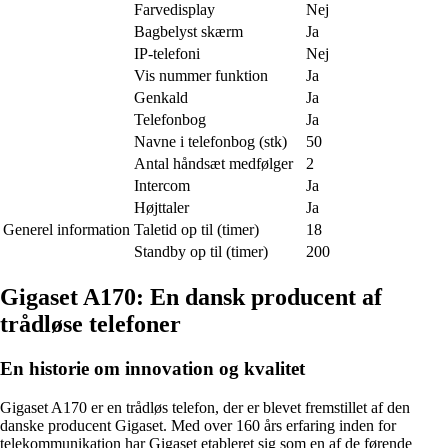
Farvedisplay
Nej
Bagbelyst skærm
Ja
IP-telefoni
Nej
Vis nummer funktion
Ja
Genkald
Ja
Telefonbog
Ja
Navne i telefonbog (stk)
50
Antal håndsæt medfølger
2
Intercom
Ja
Højttaler
Ja
Generel information
Taletid op til (timer)
18
Standby op til (timer)
200
Gigaset A170: En dansk producent af
trådløse telefoner
En historie om innovation og kvalitet
Gigaset A170 er en trådløs telefon, der er blevet fremstillet af den
danske producent Gigaset. Med over 160 års erfaring inden for
telekommunikation har Gigaset etableret sig som en af de førende