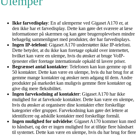
Ulemper
Ikke farvedisplay
: En af ulemperne ved Gigaset A170 er, at
den ikke har et farvedisplay. Dette kan gøre det sværere at læse
informationer på skærmen og kan gøre brugeroplevelsen mindre
behagelig sammenlignet med produkter, der har farvedisplays.
Ingen IP-telefoni
: Gigaset A170 understøtter ikke IP-telefoni.
Dette betyder, at du ikke kan foretage opkald over internettet,
hvilket kan være en ulempe, hvis du ønsker at bruge VoIP-
tjenester eller foretage internationale opkald til lavere priser.
Begrænset antal kontakter
: Telefonen kan kun gemme op til
50 kontakter. Dette kan være en ulempe, hvis du har brug for at
gemme mange kontakter og ønsker nem adgang til dem. Andre
produkter på markedet kan muligvis gemme flere kontakter og
give dig mere fleksibilitet.
Ingen farvekodning af kontakter
: Gigaset A170 har ikke
mulighed for at farvekode kontakter. Dette kan være en ulempe,
hvis du ønsker at organisere dine kontakter efter forskellige
kategorier eller grupper. Farvekodning kan gøre det lettere at
identificere og adskille kontakter med forskellige formål.
Ingen mulighed for udvidelse
: Gigaset A170 kommer kun med
to håndsæt, og der er ingen mulighed for at tilføje flere håndsæt
til systemet. Dette kan være en ulempe, hvis du har brug for flere