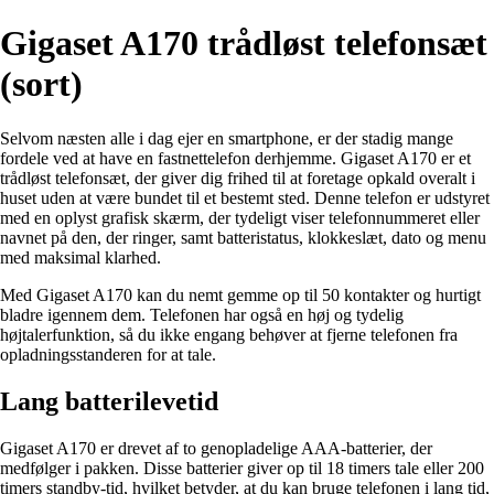
Gigaset A170 trådløst telefonsæt
(sort)
Selvom næsten alle i dag ejer en smartphone, er der stadig mange
fordele ved at have en fastnettelefon derhjemme. Gigaset A170 er et
trådløst telefonsæt, der giver dig frihed til at foretage opkald overalt i
huset uden at være bundet til et bestemt sted. Denne telefon er udstyret
med en oplyst grafisk skærm, der tydeligt viser telefonnummeret eller
navnet på den, der ringer, samt batteristatus, klokkeslæt, dato og menu
med maksimal klarhed.
Med Gigaset A170 kan du nemt gemme op til 50 kontakter og hurtigt
bladre igennem dem. Telefonen har også en høj og tydelig
højtalerfunktion, så du ikke engang behøver at fjerne telefonen fra
opladningsstanderen for at tale.
Lang batterilevetid
Gigaset A170 er drevet af to genopladelige AAA-batterier, der
medfølger i pakken. Disse batterier giver op til 18 timers tale eller 200
timers standby-tid, hvilket betyder, at du kan bruge telefonen i lang tid,