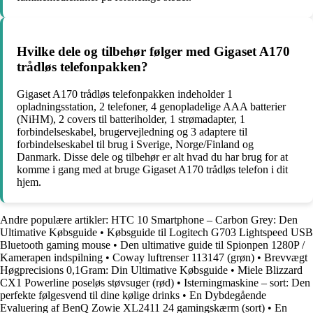
Hvilke dele og tilbehør følger med Gigaset A170
trådløs telefonpakken?
Gigaset A170 trådløs telefonpakken indeholder 1
opladningsstation, 2 telefoner, 4 genopladelige AAA batterier
(NiHM), 2 covers til batteriholder, 1 strømadapter, 1
forbindelseskabel, brugervejledning og 3 adaptere til
forbindelseskabel til brug i Sverige, Norge/Finland og
Danmark. Disse dele og tilbehør er alt hvad du har brug for at
komme i gang med at bruge Gigaset A170 trådløs telefon i dit
hjem.
Andre populære artikler:
HTC 10 Smartphone – Carbon Grey: Den
Ultimative Købsguide
•
Købsguide til Logitech G703 Lightspeed USB
Bluetooth gaming mouse
•
Den ultimative guide til Spionpen 1280P /
Kamerapen indspilning
•
Coway luftrenser 113147 (grøn)
•
Brevvægt
Høgprecisions 0,1Gram: Din Ultimative Købsguide
•
Miele Blizzard
CX1 Powerline poseløs støvsuger (rød)
•
Isterningmaskine – sort: Den
perfekte følgesvend til dine kølige drinks
•
En Dybdegående
Evaluering af BenQ Zowie XL2411 24 gamingskærm (sort)
•
En