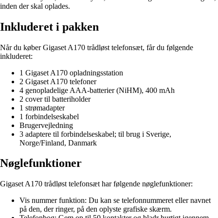
inden der skal oplades.
Inkluderet i pakken
Når du køber Gigaset A170 trådløst telefonsæt, får du følgende
inkluderet:
1 Gigaset A170 opladningsstation
2 Gigaset A170 telefoner
4 genopladelige AAA-batterier (NiHM), 400 mAh
2 cover til batteriholder
1 strømadapter
1 forbindelseskabel
Brugervejledning
3 adaptere til forbindelseskabel; til brug i Sverige,
Norge/Finland, Danmark
Nøglefunktioner
Gigaset A170 trådløst telefonsæt har følgende nøglefunktioner:
Vis nummer funktion: Du kan se telefonnummeret eller navnet
på den, der ringer, på den oplyste grafiske skærm.
Telefonbog: Gem op til 50 kontakter og bladr hurtigt igennem