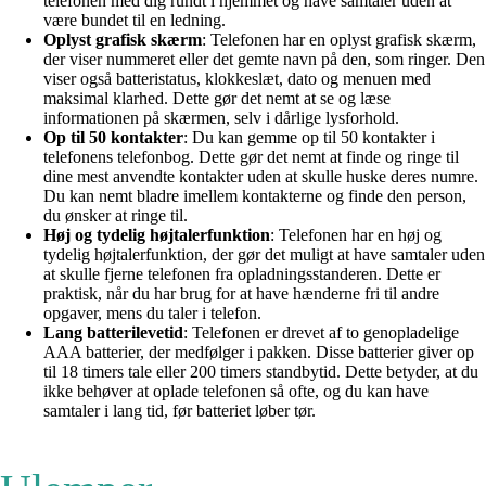
telefonen med dig rundt i hjemmet og have samtaler uden at
være bundet til en ledning.
Oplyst grafisk skærm
: Telefonen har en oplyst grafisk skærm,
der viser nummeret eller det gemte navn på den, som ringer. Den
viser også batteristatus, klokkeslæt, dato og menuen med
maksimal klarhed. Dette gør det nemt at se og læse
informationen på skærmen, selv i dårlige lysforhold.
Op til 50 kontakter
: Du kan gemme op til 50 kontakter i
telefonens telefonbog. Dette gør det nemt at finde og ringe til
dine mest anvendte kontakter uden at skulle huske deres numre.
Du kan nemt bladre imellem kontakterne og finde den person,
du ønsker at ringe til.
Høj og tydelig højtalerfunktion
: Telefonen har en høj og
tydelig højtalerfunktion, der gør det muligt at have samtaler uden
at skulle fjerne telefonen fra opladningsstanderen. Dette er
praktisk, når du har brug for at have hænderne fri til andre
opgaver, mens du taler i telefon.
Lang batterilevetid
: Telefonen er drevet af to genopladelige
AAA batterier, der medfølger i pakken. Disse batterier giver op
til 18 timers tale eller 200 timers standbytid. Dette betyder, at du
ikke behøver at oplade telefonen så ofte, og du kan have
samtaler i lang tid, før batteriet løber tør.