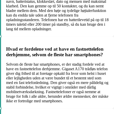
navn, batteristatus, klokkeslæt, dato og menuen med maksimal
klarhed. Den kan gemme op til 50 kontakter, og du kan nemt
bladre mellem dem. Med den høje og tydelige højtalerfunktion
kan du endda tale uden at fjerne telefonen fra
opladningsstanderen. Telefonen har en batterilevetid på op til 18
timers taletid eller 200 timer på standby, så du kan bruge den i
lang tid mellem opladninger.
Hvad er fordelene ved at have en fastnettelefon
derhjemme, selvom de fleste har smartphones?
Selvom de fleste har smartphones, er der stadig fordele ved at
have en fastnettelefon derhjemme. Gigaset A170 trådløs telefon
giver dig frihed til at foretage opkald fra hvor som helst i huset
eller lejligheden uden at være bundet til et bestemt sted som
med en fast telefonledning. Den giver også en mere pålidelig og
stabil forbindelse, hvilket er vigtigt i områder med dårlig
mobilnetværksdækning. Fastnettelefoner er også nemme at
bruge for folk i alle aldre, herunder ældre mennesker, der måske
ikke er fortrolige med smartphones.