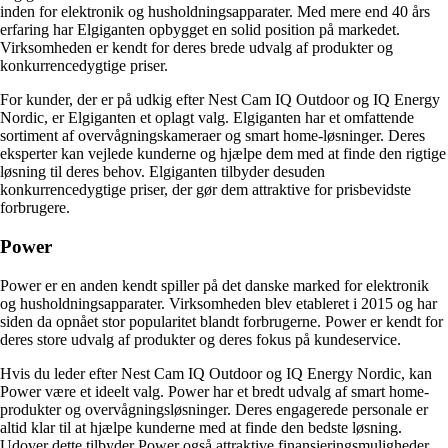
inden for elektronik og husholdningsapparater. Med mere end 40 års
erfaring har Elgiganten opbygget en solid position på markedet.
Virksomheden er kendt for deres brede udvalg af produkter og
konkurrencedygtige priser.
For kunder, der er på udkig efter Nest Cam IQ Outdoor og IQ Energy
Nordic, er Elgiganten et oplagt valg. Elgiganten har et omfattende
sortiment af overvågningskameraer og smart home-løsninger. Deres
eksperter kan vejlede kunderne og hjælpe dem med at finde den rigtige
løsning til deres behov. Elgiganten tilbyder desuden
konkurrencedygtige priser, der gør dem attraktive for prisbevidste
forbrugere.
Power
Power er en anden kendt spiller på det danske marked for elektronik
og husholdningsapparater. Virksomheden blev etableret i 2015 og har
siden da opnået stor popularitet blandt forbrugerne. Power er kendt for
deres store udvalg af produkter og deres fokus på kundeservice.
Hvis du leder efter Nest Cam IQ Outdoor og IQ Energy Nordic, kan
Power være et ideelt valg. Power har et bredt udvalg af smart home-
produkter og overvågningsløsninger. Deres engagerede personale er
altid klar til at hjælpe kunderne med at finde den bedste løsning.
Udover dette tilbyder Power også attraktive finansieringsmuligheder,