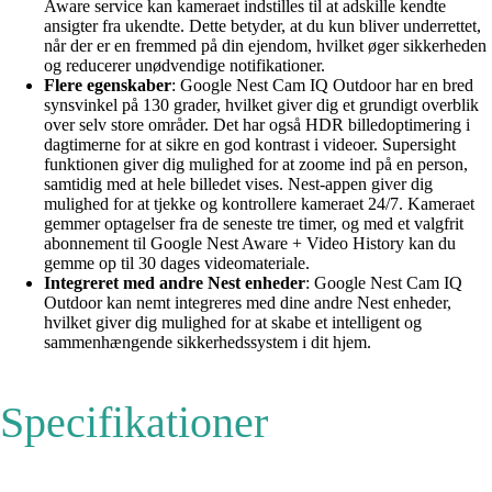
Aware service kan kameraet indstilles til at adskille kendte
ansigter fra ukendte. Dette betyder, at du kun bliver underrettet,
når der er en fremmed på din ejendom, hvilket øger sikkerheden
og reducerer unødvendige notifikationer.
Flere egenskaber
: Google Nest Cam IQ Outdoor har en bred
synsvinkel på 130 grader, hvilket giver dig et grundigt overblik
over selv store områder. Det har også HDR billedoptimering i
dagtimerne for at sikre en god kontrast i videoer. Supersight
funktionen giver dig mulighed for at zoome ind på en person,
samtidig med at hele billedet vises. Nest-appen giver dig
mulighed for at tjekke og kontrollere kameraet 24/7. Kameraet
gemmer optagelser fra de seneste tre timer, og med et valgfrit
abonnement til Google Nest Aware + Video History kan du
gemme op til 30 dages videomateriale.
Integreret med andre Nest enheder
: Google Nest Cam IQ
Outdoor kan nemt integreres med dine andre Nest enheder,
hvilket giver dig mulighed for at skabe et intelligent og
sammenhængende sikkerhedssystem i dit hjem.
Specifikationer