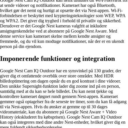
Google Nest Cam IQ Outdoor kan nemt tilsluttes dit Wi-Fi-netværk for
at sende videoer og notifikationer. Kameraet har også Bluetooth,
hvilket gør det nemt og hurtigt at opsætte det via Nest-appen. Wi-Fi-
forbindelsen er beskyttet med krypteringsteknologier som WEP, WPA
og WPA2. Det giver dig tryghed i forhold til privatliv og sikkerhed.
Derudover er det Google Nest kameras valgfrit at inkludere
ansigtsgenkendelse ved at abonnere på Google Nest Aware. Med
denne service kan kameraet skelne mellem kendte ansigter og
fremmede, og du vil kun modtage notifikationer, når der er en ukendt
person på din ejendom.
Imponerende funktioner og integration
Google Nest Cam IQ Outdoor har en synsvinkel på 130 grader, der
giver dig et omfattende overblik over store områder. Med HDR
billedoptimering om dagen opnår du en god kontrast i dine videoer.
Den unikke Supersight-funktion lader dig zoome ind på en person,
samtidig med at du kan se hele billedet. Du kan nemt tjekke og
kontrollere kameraet døgnet rundt gennem Nest-appen. Kameraet
gemmer også optagelser fra de seneste tre timer, som du kan få adgang
til via Nest-appen. Hvis du ønsker at gemme op til 30 dages
videomateriale, kan du abonnere på Google Nest Aware + Video
History (ekskluderet fra købsprisen). Google Nest Cam IQ Outdoor
kan også integreres med dine andre Nest-enheder, hvilket giver dig en
mere fuldendt sikkerhedsoplevelse.