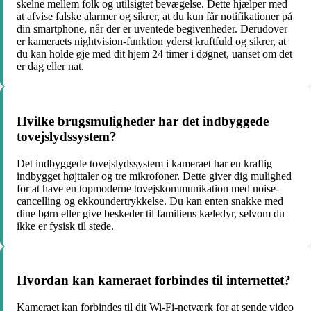
skelne mellem folk og utilsigtet bevægelse. Dette hjælper med
at afvise falske alarmer og sikrer, at du kun får notifikationer på
din smartphone, når der er uventede begivenheder. Derudover
er kameraets nightvision-funktion yderst kraftfuld og sikrer, at
du kan holde øje med dit hjem 24 timer i døgnet, uanset om det
er dag eller nat.
Hvilke brugsmuligheder har det indbyggede
tovejslydssystem?
Det indbyggede tovejslydssystem i kameraet har en kraftig
indbygget højttaler og tre mikrofoner. Dette giver dig mulighed
for at have en topmoderne tovejskommunikation med noise-
cancelling og ekkoundertrykkelse. Du kan enten snakke med
dine børn eller give beskeder til familiens kæledyr, selvom du
ikke er fysisk til stede.
Hvordan kan kameraet forbindes til internettet?
Kameraet kan forbindes til dit Wi-Fi-netværk for at sende video