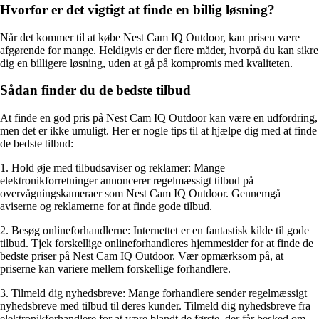
Hvorfor er det vigtigt at finde en billig løsning?
Når det kommer til at købe Nest Cam IQ Outdoor, kan prisen være
afgørende for mange. Heldigvis er der flere måder, hvorpå du kan sikre
dig en billigere løsning, uden at gå på kompromis med kvaliteten.
Sådan finder du de bedste tilbud
At finde en god pris på Nest Cam IQ Outdoor kan være en udfordring,
men det er ikke umuligt. Her er nogle tips til at hjælpe dig med at finde
de bedste tilbud:
1. Hold øje med tilbudsaviser og reklamer: Mange
elektronikforretninger annoncerer regelmæssigt tilbud på
overvågningskameraer som Nest Cam IQ Outdoor. Gennemgå
aviserne og reklamerne for at finde gode tilbud.
2. Besøg onlineforhandlerne: Internettet er en fantastisk kilde til gode
tilbud. Tjek forskellige onlineforhandleres hjemmesider for at finde de
bedste priser på Nest Cam IQ Outdoor. Vær opmærksom på, at
priserne kan variere mellem forskellige forhandlere.
3. Tilmeld dig nyhedsbreve: Mange forhandlere sender regelmæssigt
nyhedsbreve med tilbud til deres kunder. Tilmeld dig nyhedsbreve fra
elektronikforhandlere for at være blandt de første, der får besked om