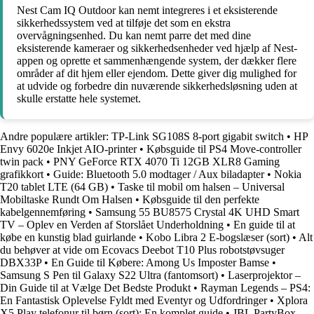
Nest Cam IQ Outdoor kan nemt integreres i et eksisterende
sikkerhedssystem ved at tilføje det som en ekstra
overvågningsenhed. Du kan nemt parre det med dine
eksisterende kameraer og sikkerhedsenheder ved hjælp af Nest-
appen og oprette et sammenhængende system, der dækker flere
områder af dit hjem eller ejendom. Dette giver dig mulighed for
at udvide og forbedre din nuværende sikkerhedsløsning uden at
skulle erstatte hele systemet.
Andre populære artikler:
TP-Link SG108S 8-port gigabit switch
•
HP
Envy 6020e Inkjet AIO-printer
•
Købsguide til PS4 Move-controller
twin pack
•
PNY GeForce RTX 4070 Ti 12GB XLR8 Gaming
grafikkort
•
Guide: Bluetooth 5.0 modtager / Aux biladapter
•
Nokia
T20 tablet LTE (64 GB)
•
Taske til mobil om halsen – Universal
Mobiltaske Rundt Om Halsen
•
Købsguide til den perfekte
kabelgennemføring
•
Samsung 55 BU8575 Crystal 4K UHD Smart
TV – Oplev en Verden af Storslået Underholdning
•
En guide til at
købe en kunstig blad guirlande
•
Kobo Libra 2 E-bogslæser (sort)
•
Alt
du behøver at vide om Ecovacs Deebot T10 Plus robotstøvsuger
DBX33P
•
En Guide til Købere: Among Us Imposter Bamse
•
Samsung S Pen til Galaxy S22 Ultra (fantomsort)
•
Laserprojektor –
Din Guide til at Vælge Det Bedste Produkt
•
Rayman Legends – PS4:
En Fantastisk Oplevelse Fyldt med Eventyr og Udfordringer
•
Xplora
X5 Play telefonur til børn (sort): En komplet guide
•
JBL PartyBox