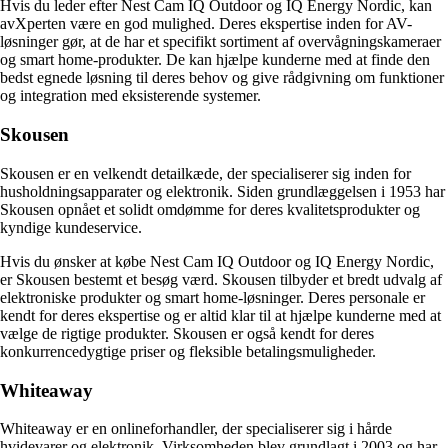
Hvis du leder efter Nest Cam IQ Outdoor og IQ Energy Nordic, kan
avXperten være en god mulighed. Deres ekspertise inden for AV-
løsninger gør, at de har et specifikt sortiment af overvågningskameraer
og smart home-produkter. De kan hjælpe kunderne med at finde den
bedst egnede løsning til deres behov og give rådgivning om funktioner
og integration med eksisterende systemer.
Skousen
Skousen er en velkendt detailkæde, der specialiserer sig inden for
husholdningsapparater og elektronik. Siden grundlæggelsen i 1953 har
Skousen opnået et solidt omdømme for deres kvalitetsprodukter og
kyndige kundeservice.
Hvis du ønsker at købe Nest Cam IQ Outdoor og IQ Energy Nordic,
er Skousen bestemt et besøg værd. Skousen tilbyder et bredt udvalg af
elektroniske produkter og smart home-løsninger. Deres personale er
kendt for deres ekspertise og er altid klar til at hjælpe kunderne med at
vælge de rigtige produkter. Skousen er også kendt for deres
konkurrencedygtige priser og fleksible betalingsmuligheder.
Whiteaway
Whiteaway er en onlineforhandler, der specialiserer sig i hårde
hvidevarer og elektronik. Virksomheden blev grundlagt i 2003 og har