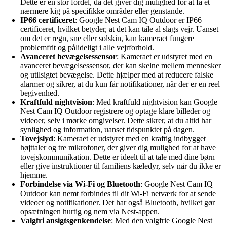
Dette er en stor fordel, da det giver dig mulighed for at få et
nærmere kig på specifikke områder eller genstande.
IP66 certificeret
: Google Nest Cam IQ Outdoor er IP66
certificeret, hvilket betyder, at det kan tåle al slags vejr. Uanset
om det er regn, sne eller solskin, kan kameraet fungere
problemfrit og pålideligt i alle vejrforhold.
Avanceret bevægelsessensor
: Kameraet er udstyret med en
avanceret bevægelsessensor, der kan skelne mellem mennesker
og utilsigtet bevægelse. Dette hjælper med at reducere falske
alarmer og sikrer, at du kun får notifikationer, når der er en reel
begivenhed.
Kraftfuld nightvision
: Med kraftfuld nightvision kan Google
Nest Cam IQ Outdoor registrere og optage klare billeder og
videoer, selv i mørke omgivelser. Dette sikrer, at du altid har
synlighed og information, uanset tidspunktet på dagen.
Tovejslyd
: Kameraet er udstyret med en kraftig indbygget
højttaler og tre mikrofoner, der giver dig mulighed for at have
tovejskommunikation. Dette er ideelt til at tale med dine børn
eller give instruktioner til familiens kæledyr, selv når du ikke er
hjemme.
Forbindelse via Wi-Fi og Bluetooth
: Google Nest Cam IQ
Outdoor kan nemt forbindes til dit Wi-Fi netværk for at sende
videoer og notifikationer. Det har også Bluetooth, hvilket gør
opsætningen hurtig og nem via Nest-appen.
Valgfri ansigtsgenkendelse
: Med den valgfrie Google Nest