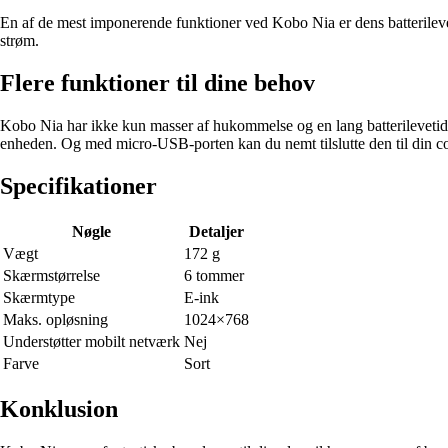
En af de mest imponerende funktioner ved Kobo Nia er dens batterilevet
strøm.
Flere funktioner til dine behov
Kobo Nia har ikke kun masser af hukommelse og en lang batterilevetid
enheden. Og med micro-USB-porten kan du nemt tilslutte den til din com
Specifikationer
Nøgle
Detaljer
Vægt
172 g
Skærmstørrelse
6 tommer
Skærmtype
E-ink
Maks. opløsning
1024×768
Understøtter mobilt netværk
Nej
Farve
Sort
Konklusion