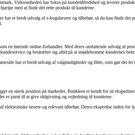
anmark. Virksomheden har fokus på kundetilfredshed og leverer produkter 
 hjælpe med at finde det rette produkt til kunderne.
 har et bredt udvalg af e-bogslæsere og tilbehør, så du kan finde det p
t.
 sig som en førende online-forhandler. Med deres omfattende udvalg af p
in kundeservice og bestræber sig altid på at imødekomme kundernes beh
eside har et bredt udvalg af valgmuligheder og filtre, som gør det let f
et en stærk position på markedet. Butikken er kendt for sit ekspertiseom
r er parat til at give rådgivning og vejledning til kunderne.
f elektroniske læsere og relevant tilbehør. Deres ekspertise inden for l