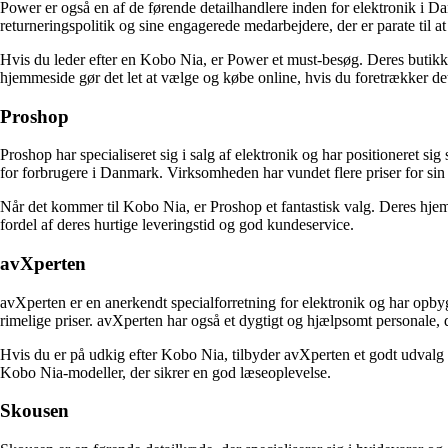
Power er også en af ​​de førende detailhandlere inden for elektronik i D
returneringspolitik og sine engagerede medarbejdere, der er parate til at
Hvis du leder efter en Kobo Nia, er Power et must-besøg. Deres butikker
hjemmeside gør det let at vælge og købe online, hvis du foretrækker de
Proshop
Proshop har specialiseret sig i salg af elektronik og har positioneret
for forbrugere i Danmark. Virksomheden har vundet flere priser for s
Når det kommer til Kobo Nia, er Proshop et fantastisk valg. Deres hjemm
fordel af deres hurtige leveringstid og god kundeservice.
avXperten
avXperten er en anerkendt specialforretning for elektronik og har opbygg
rimelige priser. avXperten har også et dygtigt og hjælpsomt personale, de
Hvis du er på udkig efter Kobo Nia, tilbyder avXperten et godt udvalg a
Kobo Nia-modeller, der sikrer en god læseoplevelse.
Skousen