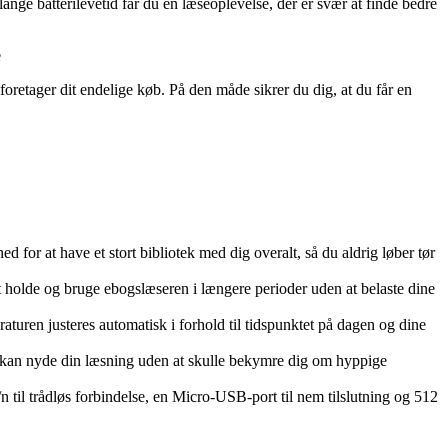
nge batterilevetid får du en læseoplevelse, der er svær at finde bedre
e
oretager dit endelige køb. På den måde sikrer du dig, at du får en
r at have et stort bibliotek med dig overalt, så du aldrig løber tør
 holde og bruge ebogslæseren i længere perioder uden at belaste dine
uren justeres automatisk i forhold til tidspunktet på dagen og dine
 du kan nyde din læsning uden at skulle bekymre dig om hyppige
til trådløs forbindelse, en Micro-USB-port til nem tilslutning og 512