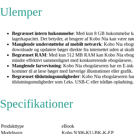
Ulemper
Begrænset intern hukommelse
: Med kun 8 GB hukommelse kan 
lagerkapacitet. Det betyder, at brugere af Kobo Nia kan være nødt 
Manglende understøttelse af mobilt netværk
: Kobo Nia ebogsl
downloade og opdatere bøger direkte fra internettet uden at skul
Begrænset RAM
: Med kun 512 MB RAM kan Kobo Nia ebogslæse
mindre effektivt sammenlignet med konkurrerende ebogslæsere,
Manglende farvevisning
: Kobo Nia ebogslæseren har en E-ink-s
kommer til at læse bøger med farverige illustrationer eller gra
Begrænset tilslutningsmuligheder
: Kobo Nia ebogslæseren har 
tilslutningsmuligheder som f.eks. USB-C eller trådløs opladning.
Specifikationer
Produkttype
eBook
Modelnavn
Kobo N306-KU-BK-K-EP