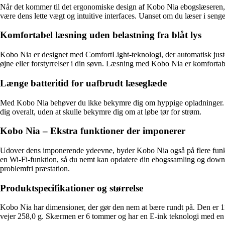
Når det kommer til det ergonomiske design af Kobo Nia ebogslæseren,
være dens lette vægt og intuitive interfaces. Uanset om du læser i senge
Komfortabel læsning uden belastning fra blåt lys
Kobo Nia er designet med ComfortLight-teknologi, der automatisk juster
øjne eller forstyrrelser i din søvn. Læsning med Kobo Nia er komfortab
Længe batteritid for uafbrudt læseglæde
Med Kobo Nia behøver du ikke bekymre dig om hyppige opladninger. Denn
dig overalt, uden at skulle bekymre dig om at løbe tør for strøm.
Kobo Nia – Ekstra funktioner der imponerer
Udover dens imponerende ydeevne, byder Kobo Nia også på flere funk
en Wi-Fi-funktion, så du nemt kan opdatere din ebogssamling og down
problemfri præstation.
Produktspecifikationer og størrelse
Kobo Nia har dimensioner, der gør den nem at bære rundt på. Den er
vejer 258,0 g. Skærmen er 6 tommer og har en E-ink teknologi med en 