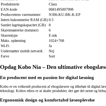
Produktserie
Clara
EAN-kode
0681495007998
Producentens varenummer
N306-KU-BK-K-EP
Intern hukommelse RAM (GB)
0.5
Samlet lagringskapacitet (GB)
8
Skærmstørrelse (tommer)
6
Skærmtype
E-ink
Maks. opløsning
1024×768
Wi-Fi
Ja
Understøtter mobilt netværk
Nej
Farve
Sort
Opdag Kobo Nia – Den ultimative ebogslæs
En producent med en passion for digital læsning
Kobo er en velkendt producent af ebogslæsere og tilbehør til digital læ
teknologi. Kobos ethos er at skabe produkter, der gør det nemt og behage
Ergonomisk design og komfortabel læseoplevelse