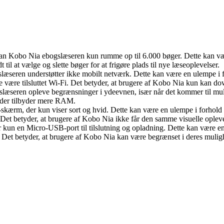
Kobo Nia ebogslæseren kun rumme op til 6.000 bøger. Dette kan være e
til at vælge og slette bøger for at frigøre plads til nye læseoplevelser.
æseren understøtter ikke mobilt netværk. Dette kan være en ulempe i f
le være tilsluttet Wi-Fi. Det betyder, at brugere af Kobo Nia kun kan d
ren opleve begrænsninger i ydeevnen, især når det kommer til multi
 der tilbyder mere RAM.
kærm, der kun viser sort og hvid. Dette kan være en ulempe i forhold ti
fik. Det betyder, at brugere af Kobo Nia ikke får den samme visuelle op
kun en Micro-USB-port til tilslutning og opladning. Dette kan være en u
 Det betyder, at brugere af Kobo Nia kan være begrænset i deres mulighe