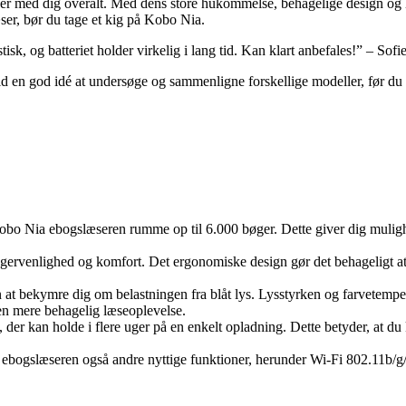
ger med dig overalt. Med dens store hukommelse, behagelige design og la
æser, bør du tage et kig på Kobo Nia.
sk, og batteriet holder virkelig i lang tid. Kan klart anbefales!” – Sofi
d en god idé at undersøge og sammenligne forskellige modeller, før du f
Nia ebogslæseren rumme op til 6.000 bøger. Dette giver dig mulighed fo
gervenlighed og komfort. Det ergonomiske design gør det behageligt at
 bekymre dig om belastningen fra blåt lys. Lysstyrken og farvetemperat
 en mere behagelig læseoplevelse.
i, der kan holde i flere uger på en enkelt opladning. Dette betyder, at
ogslæseren også andre nyttige funktioner, herunder Wi-Fi 802.11b/g/n 