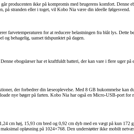
 går producenten ikke på kompromis med brugerens komfort. Denne ebog
n, på stranden eller i toget, vil Kobo Nia være din ideelle følgesvend.
er farvetemperaturen for at reducere belastningen fra blåt lys. Dette 
el og behagelig, uanset tidspunktet på dagen.
e ebogslæser har et kraftfuldt batteri, der kan vare i flere uger på 
tioner, der forbedrer din læseoplevelse. Med 8 GB hukommelse kan du
loade nye bøger på farten. Kobo Nia har også en Micro-USB-port for n
 11,24 cm høj, 15,93 cm bred og 0,92 cm dyb med en vægt på kun 172 
maksimal opløsning på 1024×768. Den understøtter ikke mobilt netværk