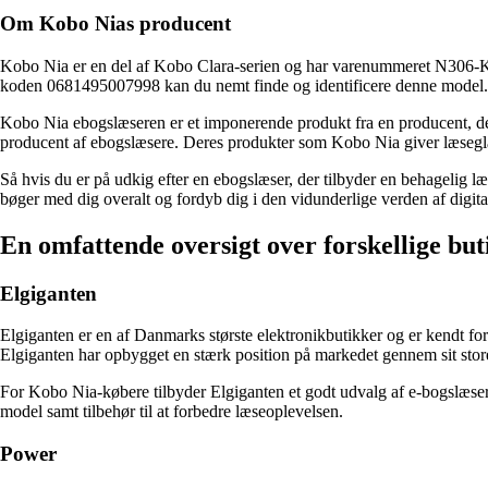
Om Kobo Nias producent
Kobo Nia er en del af Kobo Clara-serien og har varenummeret N306-KU-
koden 0681495007998 kan du nemt finde og identificere denne model.
Kobo Nia ebogslæseren er et imponerende produkt fra en producent, der 
producent af ebogslæsere. Deres produkter som Kobo Nia giver læseglæd
Så hvis du er på udkig efter en ebogslæser, der tilbyder en behagelig l
bøger med dig overalt og fordyb dig i den vidunderlige verden af digit
En omfattende oversigt over forskellige but
Elgiganten
Elgiganten er en af ​​Danmarks største elektronikbutikker og er kendt fo
Elgiganten har opbygget en stærk position på markedet gennem sit stor
For Kobo Nia-købere tilbyder Elgiganten et godt udvalg af e-bogslæsere
model samt tilbehør til at forbedre læseoplevelsen.
Power