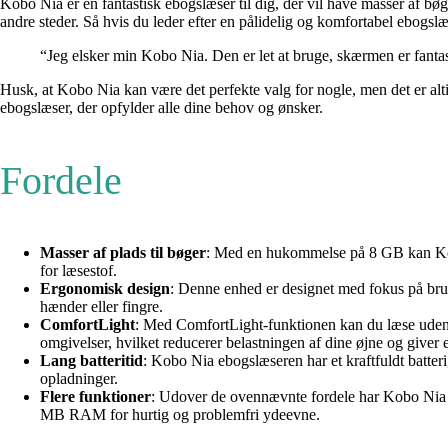
Kobo Nia er en fantastisk ebogslæser til dig, der vil have masser af bø
andre steder. Så hvis du leder efter en pålidelig og komfortabel ebogsl
“Jeg elsker min Kobo Nia. Den er let at bruge, skærmen er fantasti
Husk, at Kobo Nia kan være det perfekte valg for nogle, men det er alti
ebogslæser, der opfylder alle dine behov og ønsker.
Fordele
Masser af plads til bøger
: Med en hukommelse på 8 GB kan Kobo 
for læsestof.
Ergonomisk design
: Denne enhed er designet med fokus på bru
hænder eller fingre.
ComfortLight
: Med ComfortLight-funktionen kan du læse uden at
omgivelser, hvilket reducerer belastningen af dine øjne og giver
Lang batteritid
: Kobo Nia ebogslæseren har et kraftfuldt batter
opladninger.
Flere funktioner
: Udover de ovennævnte fordele har Kobo Nia eb
MB RAM for hurtig og problemfri ydeevne.