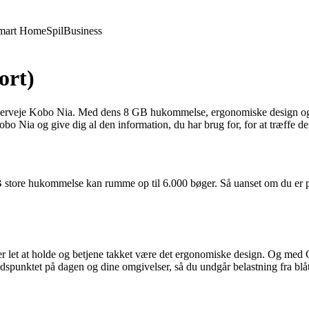
mart Home
Spil
Business
ort)
overveje Kobo Nia. Med dens 8 GB hukommelse, ergonomiske design og imp
m Kobo Nia og give dig al den information, du har brug for, for at træffe
store hukommelse kan rumme op til 6.000 bøger. Så uanset om du er på f
 let at holde og betjene takket være det ergonomiske design. Og med C
idspunktet på dagen og dine omgivelser, så du undgår belastning fra blåt