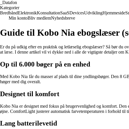
_
Datafon
Kategorier
Bredbånd
Elektronik
Konsultation
SaaS
Devices
Udvikling
Hjemmeside
S
Min konto
Bliv medlem
Nyhedsbreve
Guide til Kobo Nia ebogslæser (s
Er du på udkig efter en praktisk og letlæselig ebogslæser? Så bør du 
at læse. I denne artikel vil vi dykke ned i alle de vigtigste detaljer o
Op til 6.000 bøger på en enhed
Med Kobo Nia får du masser af plads til dine yndlingsbøger. Den 8 GB 
bøger med dig overalt.
Designet til komfort
Kobo Nia er designet med fokus på brugervenlighed og komfort. Den er
øjne. ComfortLight justerer automatisk farvetemperaturen i forhold til t
Lang batterilevetid