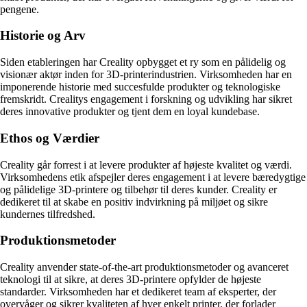
pengene.
Historie og Arv
Siden etableringen har Creality opbygget et ry som en pålidelig og
visionær aktør inden for 3D-printerindustrien. Virksomheden har en
imponerende historie med succesfulde produkter og teknologiske
fremskridt. Crealitys engagement i forskning og udvikling har sikret
deres innovative produkter og tjent dem en loyal kundebase.
Ethos og Værdier
Creality går forrest i at levere produkter af højeste kvalitet og værdi.
Virksomhedens etik afspejler deres engagement i at levere bæredygtige
og pålidelige 3D-printere og tilbehør til deres kunder. Creality er
dedikeret til at skabe en positiv indvirkning på miljøet og sikre
kundernes tilfredshed.
Produktionsmetoder
Creality anvender state-of-the-art produktionsmetoder og avanceret
teknologi til at sikre, at deres 3D-printere opfylder de højeste
standarder. Virksomheden har et dedikeret team af eksperter, der
overvåger og sikrer kvaliteten af hver enkelt printer, der forlader