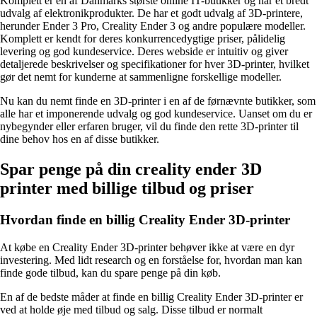
Komplett er en af Danmarks største online IT-butikker og har et bredt
udvalg af elektronikprodukter. De har et godt udvalg af 3D-printere,
herunder Ender 3 Pro, Creality Ender 3 og andre populære modeller.
Komplett er kendt for deres konkurrencedygtige priser, pålidelig
levering og god kundeservice. Deres webside er intuitiv og giver
detaljerede beskrivelser og specifikationer for hver 3D-printer, hvilket
gør det nemt for kunderne at sammenligne forskellige modeller.
Nu kan du nemt finde en 3D-printer i en af de førnævnte butikker, som
alle har et imponerende udvalg og god kundeservice. Uanset om du er
nybegynder eller erfaren bruger, vil du finde den rette 3D-printer til
dine behov hos en af disse butikker.
Spar penge på din creality ender 3D
printer med billige tilbud og priser
Hvordan finde en billig Creality Ender 3D-printer
At købe en Creality Ender 3D-printer behøver ikke at være en dyr
investering. Med lidt research og en forståelse for, hvordan man kan
finde gode tilbud, kan du spare penge på din køb.
En af de bedste måder at finde en billig Creality Ender 3D-printer er
ved at holde øje med tilbud og salg. Disse tilbud er normalt