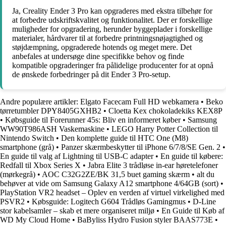
Ja, Creality Ender 3 Pro kan opgraderes med ekstra tilbehør for
at forbedre udskriftskvalitet og funktionalitet. Der er forskellige
muligheder for opgradering, herunder byggeplader i forskellige
materialer, hårdvarer til at forbedre printningsnøjagtighed og
støjdæmpning, opgraderede hotends og meget mere. Det
anbefales at undersøge dine specifikke behov og finde
kompatible opgraderinger fra pålidelige producenter for at opnå
de ønskede forbedringer på dit Ender 3 Pro-setup.
Andre populære artikler:
Elgato Facecam Full HD webkamera
•
Beko
tørretumbler DPY8405GXHB2
•
Cloetta Kex chokoladekiks KEX8P
•
Købsguide til Forerunner 45s: Bliv en informeret køber
•
Samsung
WW90T986ASH Vaskemaskine
•
LEGO Harry Potter Collection til
Nintendo Switch
•
Den komplette guide til HTC One (M8)
smartphone (grå)
•
Panzer skærmbeskytter til iPhone 6/7/8/SE Gen. 2
•
En guide til valg af Lightning til USB-C adapter
•
En guide til købere:
Redfall til Xbox Series X
•
Jabra Elite 3 trådløse in-ear høretelefoner
(mørkegrå)
•
AOC C32G2ZE/BK 31,5 buet gaming skærm
•
alt du
behøver at vide om Samsung Galaxy A12 smartphone 4/64GB (sort)
•
PlayStation VR2 headset – Oplev en verden af virtuel virkelighed med
PSVR2
•
Købsguide: Logitech G604 Trådløs Gamingmus
•
D-Line
stor kabelsamler – skab et mere organiseret miljø
•
En Guide til Køb af
WD My Cloud Home
•
BaByliss Hydro Fusion styler BAAS773E
•