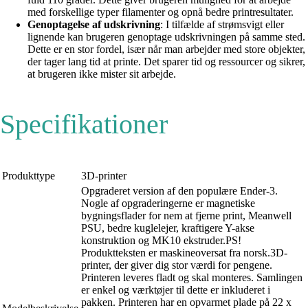
med forskellige typer filamenter og opnå bedre printresultater.
Genoptagelse af udskrivning
: I tilfælde af strømsvigt eller
lignende kan brugeren genoptage udskrivningen på samme sted.
Dette er en stor fordel, især når man arbejder med store objekter,
der tager lang tid at printe. Det sparer tid og ressourcer og sikrer,
at brugeren ikke mister sit arbejde.
Specifikationer
Produkttype
3D-printer
Opgraderet version af den populære Ender-3.
Nogle af opgraderingerne er magnetiske
bygningsflader for nem at fjerne print, Meanwell
PSU, bedre kuglelejer, kraftigere Y-akse
konstruktion og MK10 ekstruder.PS!
Produktteksten er maskineoversat fra norsk.3D-
printer, der giver dig stor værdi for pengene.
Printeren leveres fladt og skal monteres. Samlingen
er enkel og værktøjer til dette er inkluderet i
pakken. Printeren har en opvarmet plade på 22 x