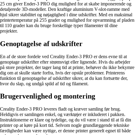
25 cm giver Ender-3 PRO dig mulighed for at skabe imponerende og
detaljerede 3D-modeller. Den kraftige aluminium V-slot-ramme med
hjul sikrer stabilitet og nøjagtighed i dine udskrifter. Med en maksimal
printertemperatur på 255 grader og mulighed for opvarmning af pladen
til 110 grader kan du bruge forskellige typer filamenter til dine
projekter.
Genoptagelse af udskrifter
En af de store fordele ved Creality Ender-3 PRO er dens evne til at
genoptage udskrifter efter strømsvigt eller lignende. Hvis du arbejder
på store projekter, der tager lang tid at printe, behøver du ikke bekymre
dig om at skulle starte forfra, hvis der opstår problemer. Printerens
funktion til genoptagelse af udskrifter sikrer, at du kan fortsætte der,
hvor du slap, og undgå spild af tid og filament.
Brugervenlighed og montering
Creality Ender-3 PRO leveres fladt og kræver samling før brug.
Heldigvis er samlingen enkel, og værktøjer er inkluderet i pakken.
Instruktionerne er klare og tydelige, og du vil være i stand til at få din
printer op at køre på kort tid. Selvom nogle grundlæggende tekniske
færdigheder kan være nyttige, er denne printer generelt egnet til både