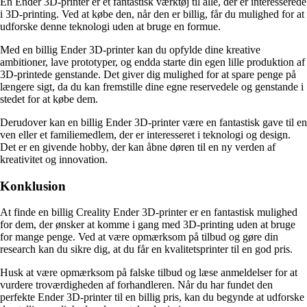
En Ender 3D-printer er et fantastisk værktøj til alle, der er interesserede
i 3D-printing. Ved at købe den, når den er billig, får du mulighed for at
udforske denne teknologi uden at bruge en formue.
Med en billig Ender 3D-printer kan du opfylde dine kreative
ambitioner, lave prototyper, og endda starte din egen lille produktion af
3D-printede genstande. Det giver dig mulighed for at spare penge på
længere sigt, da du kan fremstille dine egne reservedele og genstande i
stedet for at købe dem.
Derudover kan en billig Ender 3D-printer være en fantastisk gave til en
ven eller et familiemedlem, der er interesseret i teknologi og design.
Det er en givende hobby, der kan åbne døren til en ny verden af
kreativitet og innovation.
Konklusion
At finde en billig Creality Ender 3D-printer er en fantastisk mulighed
for dem, der ønsker at komme i gang med 3D-printing uden at bruge
for mange penge. Ved at være opmærksom på tilbud og gøre din
research kan du sikre dig, at du får en kvalitetsprinter til en god pris.
Husk at være opmærksom på falske tilbud og læse anmeldelser for at
vurdere troværdigheden af forhandleren. Når du har fundet den
perfekte Ender 3D-printer til en billig pris, kan du begynde at udforske