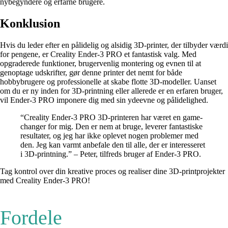
nybegyndere og erfarne brugere.
Konklusion
Hvis du leder efter en pålidelig og alsidig 3D-printer, der tilbyder værdi
for pengene, er Creality Ender-3 PRO et fantastisk valg. Med
opgraderede funktioner, brugervenlig montering og evnen til at
genoptage udskrifter, gør denne printer det nemt for både
hobbybrugere og professionelle at skabe flotte 3D-modeller. Uanset
om du er ny inden for 3D-printning eller allerede er en erfaren bruger,
vil Ender-3 PRO imponere dig med sin ydeevne og pålidelighed.
“Creality Ender-3 PRO 3D-printeren har været en game-
changer for mig. Den er nem at bruge, leverer fantastiske
resultater, og jeg har ikke oplevet nogen problemer med
den. Jeg kan varmt anbefale den til alle, der er interesseret
i 3D-printning.” – Peter, tilfreds bruger af Ender-3 PRO.
Tag kontrol over din kreative proces og realiser dine 3D-printprojekter
med Creality Ender-3 PRO!
Fordele