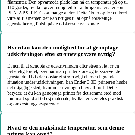
filamenter. Den opvarmede plade kan nå en temperatur på op til
110 grader, hvilket giver mulighed for at bruge materialer som
PLA, ABS, PETG og mange andre. Dette åbner op for en bred
vifte af filamenter, der kan bruges til at opnå forskellige
egenskaber og finish på de udskrevne genstande.
Hvordan kan den mulighed for at genoptage
udskrivningen efter strømsvigt være nyttig?
Evnen til at genoptage udskrivningen efter strømsvigt er en
betydelig fordel, især når man printer store og tidskrævende
genstande. Hvis der opstår et strømsvigt eller en lignende
situation under udskrivningen, kan Ender-3 3D-printeren huske
det nøjagtige sted, hvor udskrivningen blev afbrudt. Dette
betyder, at du kan genoptage printet fra det samme sted med
minimalt spild af tid og materiale, hvilket er særdeles praktisk
og omkostningsbesparende.
Hvad er den maksimale temperatur, som denne
printer kan opnå?