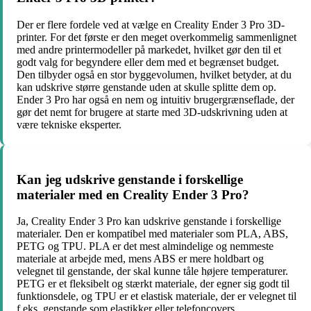
Der er flere fordele ved at vælge en Creality Ender 3 Pro 3D-
printer. For det første er den meget overkommelig sammenlignet
med andre printermodeller på markedet, hvilket gør den til et
godt valg for begyndere eller dem med et begrænset budget.
Den tilbyder også en stor byggevolumen, hvilket betyder, at du
kan udskrive større genstande uden at skulle splitte dem op.
Ender 3 Pro har også en nem og intuitiv brugergrænseflade, der
gør det nemt for brugere at starte med 3D-udskrivning uden at
være tekniske eksperter.
Kan jeg udskrive genstande i forskellige
materialer med en Creality Ender 3 Pro?
Ja, Creality Ender 3 Pro kan udskrive genstande i forskellige
materialer. Den er kompatibel med materialer som PLA, ABS,
PETG og TPU. PLA er det mest almindelige og nemmeste
materiale at arbejde med, mens ABS er mere holdbart og
velegnet til genstande, der skal kunne tåle højere temperaturer.
PETG er et fleksibelt og stærkt materiale, der egner sig godt til
funktionsdele, og TPU er et elastisk materiale, der er velegnet til
f.eks. genstande som elastikker eller telefoncovers.