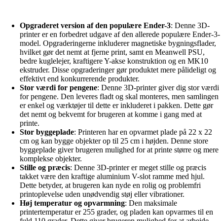
Opgraderet version af den populære Ender-3
: Denne 3D-
printer er en forbedret udgave af den allerede populære Ender-3-
model. Opgraderingerne inkluderer magnetiske bygningsflader,
hvilket gør det nemt at fjerne print, samt en Meanwell PSU,
bedre kuglelejer, kraftigere Y-akse konstruktion og en MK10
ekstruder. Disse opgraderinger gør produktet mere pålideligt og
effektivt end konkurrerende produkter.
Stor værdi for pengene
: Denne 3D-printer giver dig stor værdi
for pengene. Den leveres fladt og skal monteres, men samlingen
er enkel og værktøjer til dette er inkluderet i pakken. Dette gør
det nemt og bekvemt for brugeren at komme i gang med at
printe.
Stor byggeplade
: Printeren har en opvarmet plade på 22 x 22
cm og kan bygge objekter op til 25 cm i højden. Denne store
byggeplade giver brugeren mulighed for at printe større og mere
komplekse objekter.
Stille og præcis
: Denne 3D-printer er meget stille og præcis
takket være den kraftige aluminium V-slot ramme med hjul.
Dette betyder, at brugeren kan nyde en rolig og problemfri
printoplevelse uden unødvendig støj eller vibrationer.
Høj temperatur og opvarmning
: Den maksimale
printertemperatur er 255 grader, og pladen kan opvarmes til en
fuld 110 grader. Dette giver brugeren mulighed for at arbejde