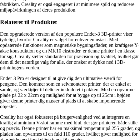
fabrikken. Creality er også engageret i at minimere spild og reducere
miljøpåvirkningen af deres produktion.
Relateret til Produktet
Den opgraderede version af den populære Ender-3 3D-printer viser
tydeligt, hvorfor Creality er valget for enhver entusiast. Med
opdaterede funktioner som magnetiske bygningsflader, en kraftigere Y-
akse konstruktion og en MK10 ekstruder, er denne printer i en klasse
for sig. Creality sætter standarden for præcision og kvalitet, hvilket gør
dem til det naturlige valg for alle, der ønsker at dykke ned i 3D-
printningens verden.
Ender-3 Pro er designet til at give dig den ultimative værdi for
pengene. Den kommer som en selvmonteret printer, der er enkel at
samle, og værktøjer til dette er inkluderet i pakken. Med en opvarmet
plade på 22 x 22cm og mulighed for at bygge op til 25cm i højden
giver denne printer dig masser af plads til at skabe imponerende
objekter.
Creality har også fokuseret på brugervenlighed ved at integrere en
kraftig aluminium V-slot ramme med hjul, der gør printeren både stille
og præcis. Denne printer har en maksimal temperatur på 255 grader, og
pladen kan opvarmes til en fuld 110 grader, hvilket giver mulighed for
at arbejde med forskellige typer filamenter.