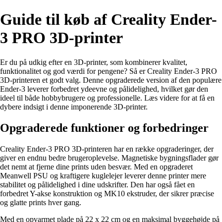
Guide til køb af Creality Ender-
3 PRO 3D-printer
Er du på udkig efter en 3D-printer, som kombinerer kvalitet,
funktionalitet og god værdi for pengene? Så er Creality Ender-3 PRO
3D-printeren et godt valg. Denne opgraderede version af den populære
Ender-3 leverer forbedret ydeevne og pålidelighed, hvilket gør den
ideel til både hobbybrugere og professionelle. Læs videre for at få en
dybere indsigt i denne imponerende 3D-printer.
Opgraderede funktioner og forbedringer
Creality Ender-3 PRO 3D-printeren har en række opgraderinger, der
giver en endnu bedre brugeroplevelse. Magnetiske bygningsflader gør
det nemt at fjerne dine prints uden besvær. Med en opgraderet
Meanwell PSU og kraftigere kuglelejer leverer denne printer mere
stabilitet og pålidelighed i dine udskrifter. Den har også fået en
forbedret Y-akse konstruktion og MK10 ekstruder, der sikrer præcise
og glatte prints hver gang.
Med en opvarmet plade på 22 x 22 cm og en maksimal byggehøjde på