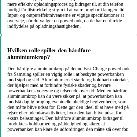
mere effektiv opladningsproces og bidrager til, at din telefon
hurtigt får tilstrækkelig strøm til at være brugbar i længere tid.
Input- og outputeffektniveauerne er vigtige specifikationer at
overveje, når du vælger en powerbank, da de har en direkte
indflydelse på opladningshastigheden.
Hvilken rolle spiller den hårdføre
aluminiumkrop?
Den hårdføre aluminiumkrop på denne Fast Charge powerbank
fra Samsung spiller en vigtig rolle i at beskytte powerbanken
mod stød og slid. Aluminium er et stærkt og holdbart materiale,
der hjælper med at forhindre fysiske skader og bevare
powerbankens ydeevne og udseende over tid. Med en hårdfør
aluminiumkrop kan du være sikker på, at powerbanken kan
modstå daglig brug og eventuelle uheldige begivenheder, som
den måtte blive udsat for. Dette gør den ideel til at have med på
rejser eller udendørsaktiviteter, hvor den kan blive udsat for
ekstra belastninger. Den hårdføre aluminiumkrop bidrager til
produktets holdbarhed og pålidelighed og sikrer, at
powerbanken kan klare de udfordringer, den måtte stå over for.