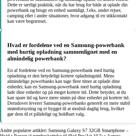
Dette er særligt praktisk, når du har brug for både at oplade din
powerbank og bruge en enhed samtidigt, f.eks. under rejser,
camping eller i andre situationer, hvor adgang til en stikkontakt
kan være begrænset.
Hvad er fordelene ved en Samsung-powerbank
med hurtig opladning sammenlignet med en
almindelig powerbank?
En af fordelene ved en Samsung-powerbank med hurtig
opladning er den betydeligt kortere opladningstid. Mens
almindelige powerbanks kan tage flere timer at oplade dine
enheder, kan en Samsung-powerbank med hurtig opladning
lade dine enheder op på meget kortere tid. Dette betyder, at du
kan spare tid og have mere strøm på dine enheder på kortere tid.
Derudover leverer Samsung-powerbanks generelt en mere stabil
strømforsyning og er bygget til at modstå daglig brug, hvilket
gør dem til et pålideligt og holdbart valg.
Andre populære artikler:
Samsung Galaxy S7 32GB Smartphone –
Hvid
•
Panzer skærmbeskyttelse til iPad Pro/Air 10,5:
•
Aurora