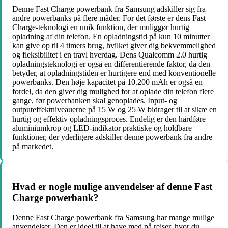
Denne Fast Charge powerbank fra Samsung adskiller sig fra
andre powerbanks på flere måder. For det første er dens Fast
Charge-teknologi en unik funktion, der muliggør hurtig
opladning af din telefon. En opladningstid på kun 10 minutter
kan give op til 4 timers brug, hvilket giver dig bekvemmelighed
og fleksibilitet i en travl hverdag. Dens Qualcomm 2.0 hurtig
opladningsteknologi er også en differentierende faktor, da den
betyder, at opladningstiden er hurtigere end med konventionelle
powerbanks. Den høje kapacitet på 10.200 mAh er også en
fordel, da den giver dig mulighed for at oplade din telefon flere
gange, før powerbanken skal genoplades. Input- og
outputeffektniveauerne på 15 W og 25 W bidrager til at sikre en
hurtig og effektiv opladningsproces. Endelig er den hårdføre
aluminiumkrop og LED-indikator praktiske og holdbare
funktioner, der yderligere adskiller denne powerbank fra andre
på markedet.
Hvad er nogle mulige anvendelser af denne Fast
Charge powerbank?
Denne Fast Charge powerbank fra Samsung har mange mulige
anvendelser. Den er ideel til at have med på rejser, hvor du