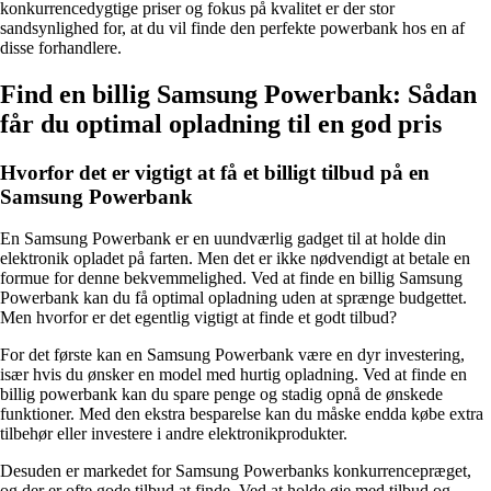
konkurrencedygtige priser og fokus på kvalitet er der stor
sandsynlighed for, at du vil finde den perfekte powerbank hos en af
disse forhandlere.
Find en billig Samsung Powerbank: Sådan
får du optimal opladning til en god pris
Hvorfor det er vigtigt at få et billigt tilbud på en
Samsung Powerbank
En Samsung Powerbank er en uundværlig gadget til at holde din
elektronik opladet på farten. Men det er ikke nødvendigt at betale en
formue for denne bekvemmelighed. Ved at finde en billig Samsung
Powerbank kan du få optimal opladning uden at sprænge budgettet.
Men hvorfor er det egentlig vigtigt at finde et godt tilbud?
For det første kan en Samsung Powerbank være en dyr investering,
især hvis du ønsker en model med hurtig opladning. Ved at finde en
billig powerbank kan du spare penge og stadig opnå de ønskede
funktioner. Med den ekstra besparelse kan du måske endda købe extra
tilbehør eller investere i andre elektronikprodukter.
Desuden er markedet for Samsung Powerbanks konkurrencepræget,
og der er ofte gode tilbud at finde. Ved at holde øje med tilbud og