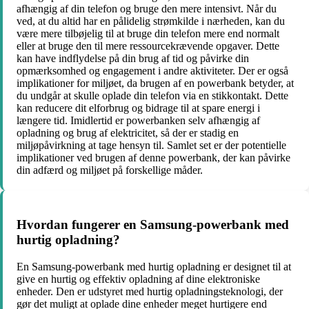
afhængig af din telefon og bruge den mere intensivt. Når du
ved, at du altid har en pålidelig strømkilde i nærheden, kan du
være mere tilbøjelig til at bruge din telefon mere end normalt
eller at bruge den til mere ressourcekrævende opgaver. Dette
kan have indflydelse på din brug af tid og påvirke din
opmærksomhed og engagement i andre aktiviteter. Der er også
implikationer for miljøet, da brugen af ​​en powerbank betyder, at
du undgår at skulle oplade din telefon via en stikkontakt. Dette
kan reducere dit elforbrug og bidrage til at spare energi i
længere tid. Imidlertid er powerbanken selv afhængig af
opladning og brug af elektricitet, så der er stadig en
miljøpåvirkning at tage hensyn til. Samlet set er der potentielle
implikationer ved brugen af denne powerbank, der kan påvirke
din adfærd og miljøet på forskellige måder.
Hvordan fungerer en Samsung-powerbank med
hurtig opladning?
En Samsung-powerbank med hurtig opladning er designet til at
give en hurtig og effektiv opladning af dine elektroniske
enheder. Den er udstyret med hurtig opladningsteknologi, der
gør det muligt at oplade dine enheder meget hurtigere end