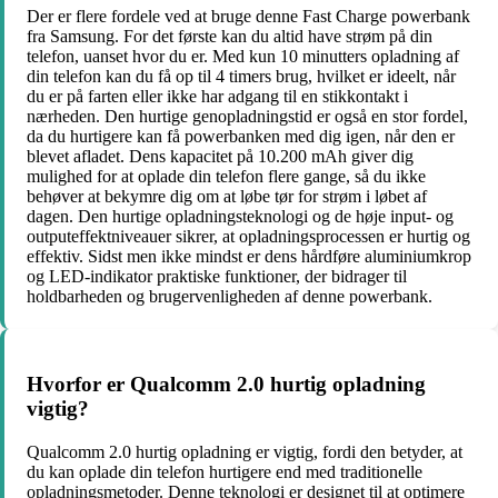
Der er flere fordele ved at bruge denne Fast Charge powerbank
fra Samsung. For det første kan du altid have strøm på din
telefon, uanset hvor du er. Med kun 10 minutters opladning af
din telefon kan du få op til 4 timers brug, hvilket er ideelt, når
du er på farten eller ikke har adgang til en stikkontakt i
nærheden. Den hurtige genopladningstid er også en stor fordel,
da du hurtigere kan få powerbanken med dig igen, når den er
blevet afladet. Dens kapacitet på 10.200 mAh giver dig
mulighed for at oplade din telefon flere gange, så du ikke
behøver at bekymre dig om at løbe tør for strøm i løbet af
dagen. Den hurtige opladningsteknologi og de høje input- og
outputeffektniveauer sikrer, at opladningsprocessen er hurtig og
effektiv. Sidst men ikke mindst er dens hårdføre aluminiumkrop
og LED-indikator praktiske funktioner, der bidrager til
holdbarheden og brugervenligheden af denne powerbank.
Hvorfor er Qualcomm 2.0 hurtig opladning
vigtig?
Qualcomm 2.0 hurtig opladning er vigtig, fordi den betyder, at
du kan oplade din telefon hurtigere end med traditionelle
opladningsmetoder. Denne teknologi er designet til at optimere