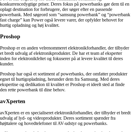
konkurrencedygtige priser. Deres fokus på powerbanks gør dem til en
oplagt destination for forbrugere, der søger efter en passende
powerbank. Med søgeord som “samsung powerbank” og “powerbank
fast charge” kan Power også levere varer, der opfylder behovet for
hurtig opladning og høj kvalitet.
Proshop
Proshop er en anden velrenommeret elektronikforhandler, der tilbyder
et bredt udvalg af elektronikprodukter. De har et team af eksperter
inden for elektronikfeltet og fokuserer på at levere kvalitet til deres
kunder.
Proshop har også et sortiment af powerbanks, der omfatter produkter
egnet til hurtigopladning, herunder dem fra Samsung. Med deres
ekspertise og dedikation til kvalitet er Proshop et ideelt sted at finde
den rette powerbank til dine behov.
avXperten
avXperten er en specialiseret elektronikforhandler, der tilbyder et bredt
udvalg af lyd- og videoprodukter. Deres sortiment spænder fra
højttalere og hovedtelefoner til AV-udstyr og powerbanks.