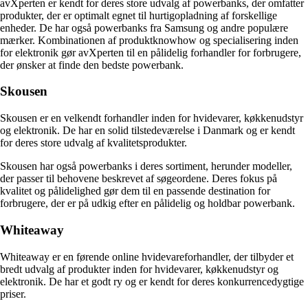
avXperten er kendt for deres store udvalg af powerbanks, der omfatter
produkter, der er optimalt egnet til hurtigopladning af forskellige
enheder. De har også powerbanks fra Samsung og andre populære
mærker. Kombinationen af produktknowhow og specialisering inden
for elektronik gør avXperten til en pålidelig forhandler for forbrugere,
der ønsker at finde den bedste powerbank.
Skousen
Skousen er en velkendt forhandler inden for hvidevarer, køkkenudstyr
og elektronik. De har en solid tilstedeværelse i Danmark og er kendt
for deres store udvalg af kvalitetsprodukter.
Skousen har også powerbanks i deres sortiment, herunder modeller,
der passer til behovene beskrevet af søgeordene. Deres fokus på
kvalitet og pålidelighed gør dem til en passende destination for
forbrugere, der er på udkig efter en pålidelig og holdbar powerbank.
Whiteaway
Whiteaway er en førende online hvidevareforhandler, der tilbyder et
bredt udvalg af produkter inden for hvidevarer, køkkenudstyr og
elektronik. De har et godt ry og er kendt for deres konkurrencedygtige
priser.