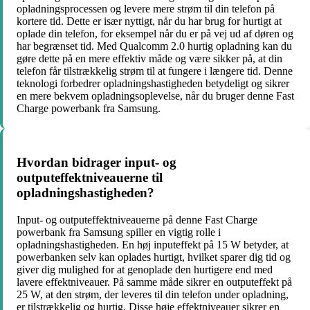
opladningsprocessen og levere mere strøm til din telefon på
kortere tid. Dette er især nyttigt, når du har brug for hurtigt at
oplade din telefon, for eksempel når du er på vej ud af døren og
har begrænset tid. Med Qualcomm 2.0 hurtig opladning kan du
gøre dette på en mere effektiv måde og være sikker på, at din
telefon får tilstrækkelig strøm til at fungere i længere tid. Denne
teknologi forbedrer opladningshastigheden betydeligt og sikrer
en mere bekvem opladningsoplevelse, når du bruger denne Fast
Charge powerbank fra Samsung.
Hvordan bidrager input- og
outputeffektniveauerne til
opladningshastigheden?
Input- og outputeffektniveauerne på denne Fast Charge
powerbank fra Samsung spiller en vigtig rolle i
opladningshastigheden. En høj inputeffekt på 15 W betyder, at
powerbanken selv kan oplades hurtigt, hvilket sparer dig tid og
giver dig mulighed for at genoplade den hurtigere end med
lavere effektniveauer. På samme måde sikrer en outputeffekt på
25 W, at den strøm, der leveres til din telefon under opladning,
er tilstrækkelig og hurtig. Disse høje effektniveauer sikrer en