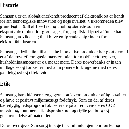
Historie
Samsung er en globalt anerkendt producent af elektronik og er kendt
for sin teknologiske innovation og høje kvalitet. Virksomheden blev
grundlagt i 1938 af Lee Byung-chul og startede som en
eksportvirksomhed for grøntsager, frugt og fisk. I løbet af årene har
Samsung udviklet sig til at blive en førende aktør inden for
elektronikindustrien.
Samsungs dedikation til at skabe innovative produkter har gjort dem til
et af de mest eftertragtede mærker inden for mobiltelefoner, tver,
husholdningsapparater og meget mere. Deres powerbanks er ingen
undtagelse og fortsætter med at imponere forbrugerne med deres
pålidelighed og effektivitet.
Etik
Samsung har altid været engageret i at levere produkter af høj kvalitet
og have et positivt miljømæssigt fodaftryk. Som en del af deres
bæredygtighedsprogram fokuserer de på at reducere deres CO2-
udledning, minimere affaldsproduktion og støtte genbrug og
genanvendelse af materialer.
Derudover giver Samsung tilbage til samfundet gennem forskellige