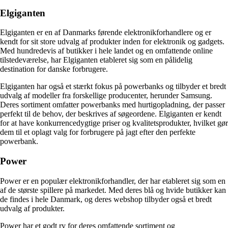
Elgiganten
Elgiganten er en af Danmarks førende elektronikforhandlere og er
kendt for sit store udvalg af produkter inden for elektronik og gadgets.
Med hundredevis af butikker i hele landet og en omfattende online
tilstedeværelse, har Elgiganten etableret sig som en pålidelig
destination for danske forbrugere.
Elgiganten har også et stærkt fokus på powerbanks og tilbyder et bredt
udvalg af modeller fra forskellige producenter, herunder Samsung.
Deres sortiment omfatter powerbanks med hurtigopladning, der passer
perfekt til de behov, der beskrives af søgeordene. Elgiganten er kendt
for at have konkurrencedygtige priser og kvalitetsprodukter, hvilket gør
dem til et oplagt valg for forbrugere på jagt efter den perfekte
powerbank.
Power
Power er en populær elektronikforhandler, der har etableret sig som en
af de største spillere på markedet. Med deres blå og hvide butikker kan
de findes i hele Danmark, og deres webshop tilbyder også et bredt
udvalg af produkter.
Power har et godt ry for deres omfattende sortiment og