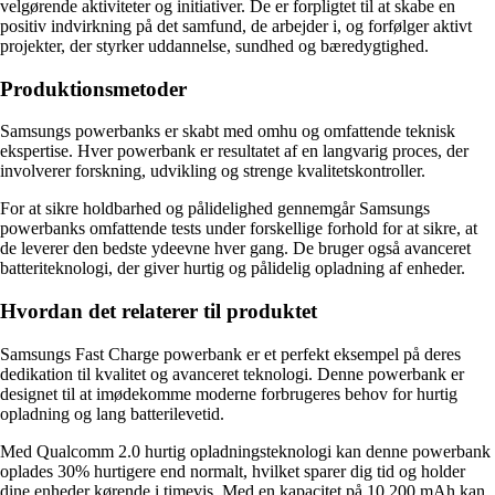
velgørende aktiviteter og initiativer. De er forpligtet til at skabe en
positiv indvirkning på det samfund, de arbejder i, og forfølger aktivt
projekter, der styrker uddannelse, sundhed og bæredygtighed.
Produktionsmetoder
Samsungs powerbanks er skabt med omhu og omfattende teknisk
ekspertise. Hver powerbank er resultatet af en langvarig proces, der
involverer forskning, udvikling og strenge kvalitetskontroller.
For at sikre holdbarhed og pålidelighed gennemgår Samsungs
powerbanks omfattende tests under forskellige forhold for at sikre, at
de leverer den bedste ydeevne hver gang. De bruger også avanceret
batteriteknologi, der giver hurtig og pålidelig opladning af enheder.
Hvordan det relaterer til produktet
Samsungs Fast Charge powerbank er et perfekt eksempel på deres
dedikation til kvalitet og avanceret teknologi. Denne powerbank er
designet til at imødekomme moderne forbrugeres behov for hurtig
opladning og lang batterilevetid.
Med Qualcomm 2.0 hurtig opladningsteknologi kan denne powerbank
oplades 30% hurtigere end normalt, hvilket sparer dig tid og holder
dine enheder kørende i timevis. Med en kapacitet på 10.200 mAh kan