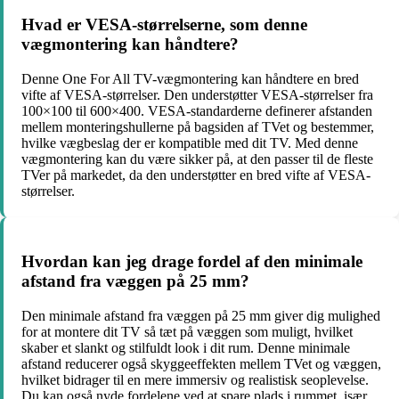
Hvad er VESA-størrelserne, som denne
vægmontering kan håndtere?
Denne One For All TV-vægmontering kan håndtere en bred
vifte af VESA-størrelser. Den understøtter VESA-størrelser fra
100×100 til 600×400. VESA-standarderne definerer afstanden
mellem monteringshullerne på bagsiden af TVet og bestemmer,
hvilke vægbeslag der er kompatible med dit TV. Med denne
vægmontering kan du være sikker på, at den passer til de fleste
TVer på markedet, da den understøtter en bred vifte af VESA-
størrelser.
Hvordan kan jeg drage fordel af den minimale
afstand fra væggen på 25 mm?
Den minimale afstand fra væggen på 25 mm giver dig mulighed
for at montere dit TV så tæt på væggen som muligt, hvilket
skaber et slankt og stilfuldt look i dit rum. Denne minimale
afstand reducerer også skyggeeffekten mellem TVet og væggen,
hvilket bidrager til en mere immersiv og realistisk seoplevelse.
Du kan også nyde fordelene ved at spare plads i rummet, især