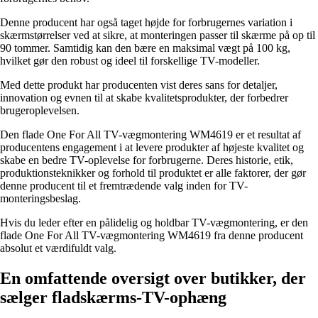
Denne producent har også taget højde for forbrugernes variation i
skærmstørrelser ved at sikre, at monteringen passer til skærme på op til
90 tommer. Samtidig kan den bære en maksimal vægt på 100 kg,
hvilket gør den robust og ideel til forskellige TV-modeller.
Med dette produkt har producenten vist deres sans for detaljer,
innovation og evnen til at skabe kvalitetsprodukter, der forbedrer
brugeroplevelsen.
Den flade One For All TV-vægmontering WM4619 er et resultat af
producentens engagement i at levere produkter af højeste kvalitet og
skabe en bedre TV-oplevelse for forbrugerne. Deres historie, etik,
produktionsteknikker og forhold til produktet er alle faktorer, der gør
denne producent til et fremtrædende valg inden for TV-
monteringsbeslag.
Hvis du leder efter en pålidelig og holdbar TV-vægmontering, er den
flade One For All TV-vægmontering WM4619 fra denne producent
absolut et værdifuldt valg.
En omfattende oversigt over butikker, der
sælger fladskærms-TV-ophæng