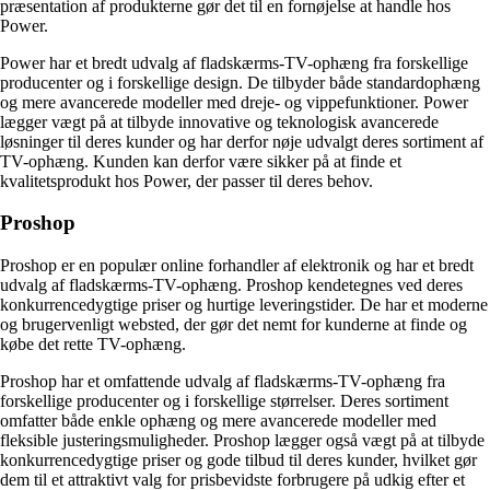
præsentation af produkterne gør det til en fornøjelse at handle hos
Power.
Power har et bredt udvalg af fladskærms-TV-ophæng fra forskellige
producenter og i forskellige design. De tilbyder både standardophæng
og mere avancerede modeller med dreje- og vippefunktioner. Power
lægger vægt på at tilbyde innovative og teknologisk avancerede
løsninger til deres kunder og har derfor nøje udvalgt deres sortiment af
TV-ophæng. Kunden kan derfor være sikker på at finde et
kvalitetsprodukt hos Power, der passer til deres behov.
Proshop
Proshop er en populær online forhandler af elektronik og har et bredt
udvalg af fladskærms-TV-ophæng. Proshop kendetegnes ved deres
konkurrencedygtige priser og hurtige leveringstider. De har et moderne
og brugervenligt websted, der gør det nemt for kunderne at finde og
købe det rette TV-ophæng.
Proshop har et omfattende udvalg af fladskærms-TV-ophæng fra
forskellige producenter og i forskellige størrelser. Deres sortiment
omfatter både enkle ophæng og mere avancerede modeller med
fleksible justeringsmuligheder. Proshop lægger også vægt på at tilbyde
konkurrencedygtige priser og gode tilbud til deres kunder, hvilket gør
dem til et attraktivt valg for prisbevidste forbrugere på udkig efter et