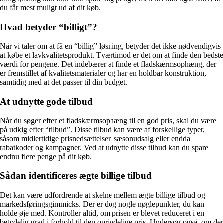
du får mest muligt ud af dit køb.
Hvad betyder “billigt”?
Når vi taler om at få en “billig” løsning, betyder det ikke nødvendigvis
at købe et lavkvalitetsprodukt. Tværtimod er det om at finde den bedste
værdi for pengene. Det indebærer at finde et fladskærmsophæng, der
er fremstillet af kvalitetsmaterialer og har en holdbar konstruktion,
samtidig med at det passer til din budget.
At udnytte gode tilbud
Når du søger efter et fladskærmsophæng til en god pris, skal du være
på udkig efter “tilbud”. Disse tilbud kan være af forskellige typer,
såsom midlertidige prisnedsættelser, sæsonudsalg eller endda
rabatkoder og kampagner. Ved at udnytte disse tilbud kan du spare
endnu flere penge på dit køb.
Sådan identificeres ægte billige tilbud
Det kan være udfordrende at skelne mellem ægte billige tilbud og
markedsføringsgimmicks. Der er dog nogle nøglepunkter, du kan
holde øje med. Kontroller altid, om prisen er blevet reduceret i en
betydelig grad i forhold til den oprindelige pris. Undersøg også, om der