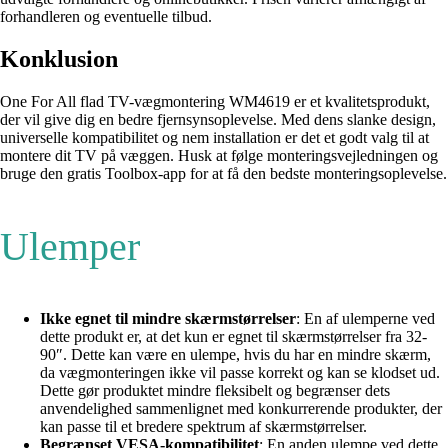
forhandleren og eventuelle tilbud.
Konklusion
One For All flad TV-vægmontering WM4619 er et kvalitetsprodukt,
der vil give dig en bedre fjernsynsoplevelse. Med dens slanke design,
universelle kompatibilitet og nem installation er det et godt valg til at
montere dit TV på væggen. Husk at følge monteringsvejledningen og
bruge den gratis Toolbox-app for at få den bedste monteringsoplevelse.
Ulemper
Ikke egnet til mindre skærmstørrelser
: En af ulemperne ved
dette produkt er, at det kun er egnet til skærmstørrelser fra 32-
90″. Dette kan være en ulempe, hvis du har en mindre skærm,
da vægmonteringen ikke vil passe korrekt og kan se klodset ud.
Dette gør produktet mindre fleksibelt og begrænser dets
anvendelighed sammenlignet med konkurrerende produkter, der
kan passe til et bredere spektrum af skærmstørrelser.
Begrænset VESA-kompatibilitet
: En anden ulempe ved dette