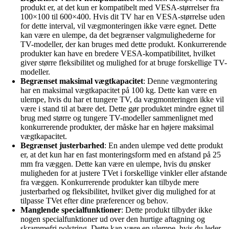
produkt er, at det kun er kompatibelt med VESA-størrelser fra
100×100 til 600×400. Hvis dit TV har en VESA-størrelse uden
for dette interval, vil vægmonteringen ikke være egnet. Dette
kan være en ulempe, da det begrænser valgmulighederne for
TV-modeller, der kan bruges med dette produkt. Konkurrerende
produkter kan have en bredere VESA-kompatibilitet, hvilket
giver større fleksibilitet og mulighed for at bruge forskellige TV-
modeller.
Begrænset maksimal vægtkapacitet
: Denne vægmontering
har en maksimal vægtkapacitet på 100 kg. Dette kan være en
ulempe, hvis du har et tungere TV, da vægmonteringen ikke vil
være i stand til at bære det. Dette gør produktet mindre egnet til
brug med større og tungere TV-modeller sammenlignet med
konkurrerende produkter, der måske har en højere maksimal
vægtkapacitet.
Begrænset justerbarhed
: En anden ulempe ved dette produkt
er, at det kun har en fast monteringsform med en afstand på 25
mm fra væggen. Dette kan være en ulempe, hvis du ønsker
muligheden for at justere TVet i forskellige vinkler eller afstande
fra væggen. Konkurrerende produkter kan tilbyde mere
justerbarhed og fleksibilitet, hvilket giver dig mulighed for at
tilpasse TVet efter dine præferencer og behov.
Manglende specialfunktioner
: Dette produkt tilbyder ikke
nogen specialfunktioner ud over den hurtige aftagning og
skrammefri polstring. Dette kan være en ulempe, hvis du leder