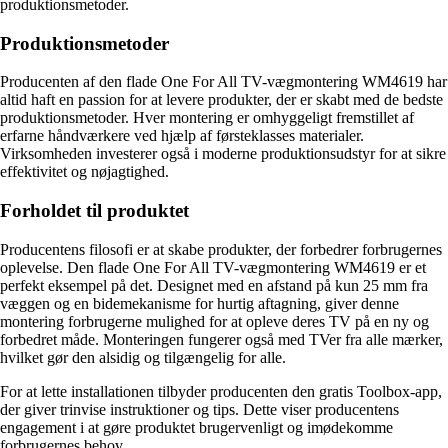
produktionsmetoder.
Produktionsmetoder
Producenten af ​​den flade One For All TV-vægmontering WM4619 har
altid haft en passion for at levere produkter, der er skabt med de bedste
produktionsmetoder. Hver montering er omhyggeligt fremstillet af
erfarne håndværkere ved hjælp af førsteklasses materialer.
Virksomheden investerer også i moderne produktionsudstyr for at sikre
effektivitet og nøjagtighed.
Forholdet til produktet
Producentens filosofi er at skabe produkter, der forbedrer forbrugernes
oplevelse. Den flade One For All TV-vægmontering WM4619 er et
perfekt eksempel på det. Designet med en afstand på kun 25 mm fra
væggen og en bidemekanisme for hurtig aftagning, giver denne
montering forbrugerne mulighed for at opleve deres TV på en ny og
forbedret måde. Monteringen fungerer også med TVer fra alle mærker,
hvilket gør den alsidig og tilgængelig for alle.
For at lette installationen tilbyder producenten den gratis Toolbox-app,
der giver trinvise instruktioner og tips. Dette viser producentens
engagement i at gøre produktet brugervenligt og imødekomme
forbrugernes behov.