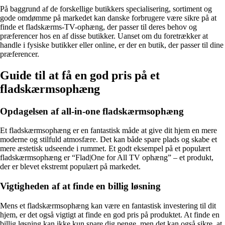
På baggrund af de forskellige butikkers specialisering, sortiment og
gode omdømme på markedet kan danske forbrugere være sikre på at
finde et fladskærms-TV-ophæng, der passer til deres behov og
præferencer hos en af disse butikker. Uanset om du foretrækker at
handle i fysiske butikker eller online, er der en butik, der passer til dine
præferencer.
Guide til at få en god pris på et
fladskærmsophæng
Opdagelsen af all-in-one fladskærmsophæng
Et fladskærmsophæng er en fantastisk måde at give dit hjem en mere
moderne og stilfuld atmosfære. Det kan både spare plads og skabe et
mere æstetisk udseende i rummet. Et godt eksempel på et populært
fladskærmsophæng er “Flad|One for All TV ophæng” – et produkt,
der er blevet ekstremt populært på markedet.
Vigtigheden af at finde en billig løsning
Mens et fladskærmsophæng kan være en fantastisk investering til dit
hjem, er det også vigtigt at finde en god pris på produktet. At finde en
billig løsning kan ikke kun spare dig penge, men det kan også sikre, at