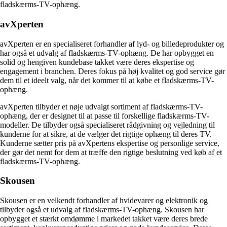
fladskærms-TV-ophæng.
avXperten
avXperten er en specialiseret forhandler af lyd- og billedeprodukter og
har også et udvalg af fladskærms-TV-ophæng. De har opbygget en
solid og hengiven kundebase takket være deres ekspertise og
engagement i branchen. Deres fokus på høj kvalitet og god service gør
dem til et ideelt valg, når det kommer til at købe et fladskærms-TV-
ophæng.
avXperten tilbyder et nøje udvalgt sortiment af fladskærms-TV-
ophæng, der er designet til at passe til forskellige fladskærms-TV-
modeller. De tilbyder også specialiseret rådgivning og vejledning til
kunderne for at sikre, at de vælger det rigtige ophæng til deres TV.
Kunderne sætter pris på avXpertens ekspertise og personlige service,
der gør det nemt for dem at træffe den rigtige beslutning ved køb af et
fladskærms-TV-ophæng.
Skousen
Skousen er en velkendt forhandler af hvidevarer og elektronik og
tilbyder også et udvalg af fladskærms-TV-ophæng. Skousen har
opbygget et stærkt omdømme i markedet takket være deres brede