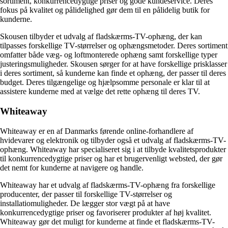
sortiment, konkurrencedygtige priser og gode kundeservice. Deres
fokus på kvalitet og pålidelighed gør dem til en pålidelig butik for
kunderne.
Skousen tilbyder et udvalg af fladskærms-TV-ophæng, der kan
tilpasses forskellige TV-størrelser og ophængsmetoder. Deres sortiment
omfatter både væg- og loftmonterede ophæng samt forskellige typer
justeringsmuligheder. Skousen sørger for at have forskellige prisklasser
i deres sortiment, så kunderne kan finde et ophæng, der passer til deres
budget. Deres tilgængelige og hjælpsomme personale er klar til at
assistere kunderne med at vælge det rette ophæng til deres TV.
Whiteaway
Whiteaway er en af Danmarks førende online-forhandlere af
hvidevarer og elektronik og tilbyder også et udvalg af fladskærms-TV-
ophæng. Whiteaway har specialiseret sig i at tilbyde kvalitetsprodukter
til konkurrencedygtige priser og har et brugervenligt websted, der gør
det nemt for kunderne at navigere og handle.
Whiteaway har et udvalg af fladskærms-TV-ophæng fra forskellige
producenter, der passer til forskellige TV-størrelser og
installatiomuligheder. De lægger stor vægt på at have
konkurrencedygtige priser og favoriserer produkter af høj kvalitet.
Whiteaway gør det muligt for kunderne at finde et fladskærms-TV-