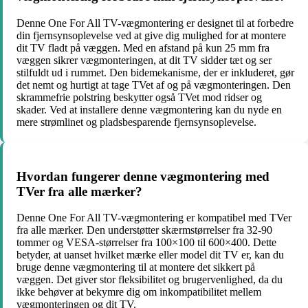
Denne One For All TV-vægmontering er designet til at forbedre
din fjernsynsoplevelse ved at give dig mulighed for at montere
dit TV fladt på væggen. Med en afstand på kun 25 mm fra
væggen sikrer vægmonteringen, at dit TV sidder tæt og ser
stilfuldt ud i rummet. Den bidemekanisme, der er inkluderet, gør
det nemt og hurtigt at tage TVet af og på vægmonteringen. Den
skrammefrie polstring beskytter også TVet mod ridser og
skader. Ved at installere denne vægmontering kan du nyde en
mere strømlinet og pladsbesparende fjernsynsoplevelse.
Hvordan fungerer denne vægmontering med
TVer fra alle mærker?
Denne One For All TV-vægmontering er kompatibel med TVer
fra alle mærker. Den understøtter skærmstørrelser fra 32-90
tommer og VESA-størrelser fra 100×100 til 600×400. Dette
betyder, at uanset hvilket mærke eller model dit TV er, kan du
bruge denne vægmontering til at montere det sikkert på
væggen. Det giver stor fleksibilitet og brugervenlighed, da du
ikke behøver at bekymre dig om inkompatibilitet mellem
vægmonteringen og dit TV.