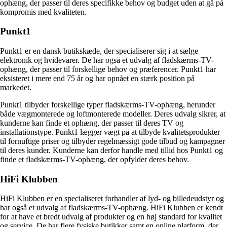
ophæng, der passer til deres specifikke behov og budget uden at gå på
kompromis med kvaliteten.
Punkt1
Punkt1 er en dansk butikskæde, der specialiserer sig i at sælge
elektronik og hvidevarer. De har også et udvalg af fladskærms-TV-
ophæng, der passer til forskellige behov og præferencer. Punkt1 har
eksisteret i mere end 75 år og har opnået en stærk position på
markedet.
Punkt1 tilbyder forskellige typer fladskærms-TV-ophæng, herunder
både vægmonterede og loftmonterede modeller. Deres udvalg sikrer, at
kunderne kan finde et ophæng, der passer til deres TV og
installationstype. Punkt1 lægger vægt på at tilbyde kvalitetsprodukter
til fornuftige priser og tilbyder regelmæssigt gode tilbud og kampagner
til deres kunder. Kunderne kan derfor handle med tillid hos Punkt1 og
finde et fladskærms-TV-ophæng, der opfylder deres behov.
HiFi Klubben
HiFi Klubben er en specialiseret forhandler af lyd- og billedeudstyr og
har også et udvalg af fladskærms-TV-ophæng. HiFi Klubben er kendt
for at have et bredt udvalg af produkter og en høj standard for kvalitet
og service. De har flere fysiske butikker samt en online platform, der