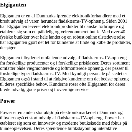
Elgiganten
Elgiganten er en af Danmarks førende elektronikforhandlere med et
bredt udvalg af varer, herunder fladskærms-TV-ophæng. Siden 2001
har Elgiganten leveret elektronikprodukter til danske forbrugere og
etableret sig som en pålidelig og velrenommeret butik. Med over 40
fysiske butikker over hele landet og en robust online tilstedeværelse
har Elgiganten gjort det let for kunderne at finde og købe de produkter,
de søger.
Elgiganten tilbyder et omfattende udvalg af fladskærms-TV-ophæng
fra forskellige producenter og i forskellige prisklasser. Deres sortiment
omfatter både vægmonterede og loftmonterede ophæng, der passer til
forskellige typer fladskærms-TV. Med kyndigt personale på stedet er
Elgiganten også i stand til at rådgive kunderne om det bedste ophæng
til deres specifikke behov. Kunderne roser ofte Elgiganten for deres
brede udvalg, gode priser og troværdige service.
Power
Power er en anden stor aktør på elektronikmarkedet i Danmark og
tilbyder også et stort udvalg af fladskærms-TV-ophæng. Power har
etableret sig som en innovativ og moderne butikskæde med fokus på
kundeoplevelsen. Deres spændende butikslayout og interaktive