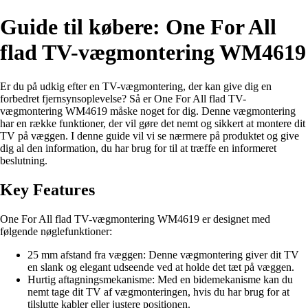
Guide til købere: One For All
flad TV-vægmontering WM4619
Er du på udkig efter en TV-vægmontering, der kan give dig en
forbedret fjernsynsoplevelse? Så er One For All flad TV-
vægmontering WM4619 måske noget for dig. Denne vægmontering
har en række funktioner, der vil gøre det nemt og sikkert at montere dit
TV på væggen. I denne guide vil vi se nærmere på produktet og give
dig al den information, du har brug for til at træffe en informeret
beslutning.
Key Features
One For All flad TV-vægmontering WM4619 er designet med
følgende nøglefunktioner:
25 mm afstand fra væggen: Denne vægmontering giver dit TV
en slank og elegant udseende ved at holde det tæt på væggen.
Hurtig aftagningsmekanisme: Med en bidemekanisme kan du
nemt tage dit TV af vægmonteringen, hvis du har brug for at
tilslutte kabler eller justere positionen.