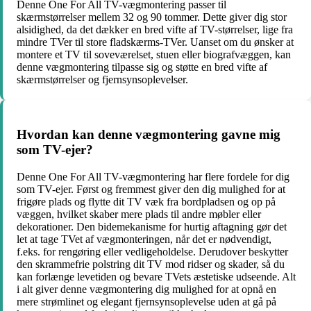
Denne One For All TV-vægmontering passer til
skærmstørrelser mellem 32 og 90 tommer. Dette giver dig stor
alsidighed, da det dækker en bred vifte af TV-størrelser, lige fra
mindre TVer til store fladskærms-TVer. Uanset om du ønsker at
montere et TV til soveværelset, stuen eller biografvæggen, kan
denne vægmontering tilpasse sig og støtte en bred vifte af
skærmstørrelser og fjernsynsoplevelser.
Hvordan kan denne vægmontering gavne mig
som TV-ejer?
Denne One For All TV-vægmontering har flere fordele for dig
som TV-ejer. Først og fremmest giver den dig mulighed for at
frigøre plads og flytte dit TV væk fra bordpladsen og op på
væggen, hvilket skaber mere plads til andre møbler eller
dekorationer. Den bidemekanisme for hurtig aftagning gør det
let at tage TVet af vægmonteringen, når det er nødvendigt,
f.eks. for rengøring eller vedligeholdelse. Derudover beskytter
den skrammefrie polstring dit TV mod ridser og skader, så du
kan forlænge levetiden og bevare TVets æstetiske udseende. Alt
i alt giver denne vægmontering dig mulighed for at opnå en
mere strømlinet og elegant fjernsynsoplevelse uden at gå på