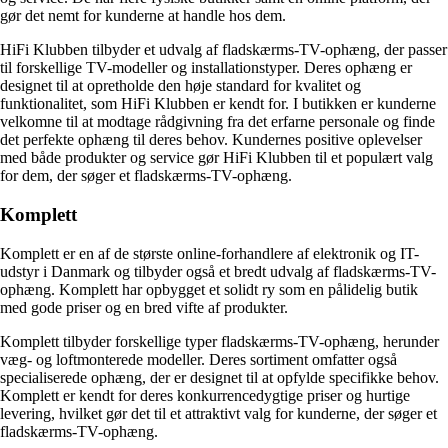
gør det nemt for kunderne at handle hos dem.
HiFi Klubben tilbyder et udvalg af fladskærms-TV-ophæng, der passer
til forskellige TV-modeller og installationstyper. Deres ophæng er
designet til at opretholde den høje standard for kvalitet og
funktionalitet, som HiFi Klubben er kendt for. I butikken er kunderne
velkomne til at modtage rådgivning fra det erfarne personale og finde
det perfekte ophæng til deres behov. Kundernes positive oplevelser
med både produkter og service gør HiFi Klubben til et populært valg
for dem, der søger et fladskærms-TV-ophæng.
Komplett
Komplett er en af de største online-forhandlere af elektronik og IT-
udstyr i Danmark og tilbyder også et bredt udvalg af fladskærms-TV-
ophæng. Komplett har opbygget et solidt ry som en pålidelig butik
med gode priser og en bred vifte af produkter.
Komplett tilbyder forskellige typer fladskærms-TV-ophæng, herunder
væg- og loftmonterede modeller. Deres sortiment omfatter også
specialiserede ophæng, der er designet til at opfylde specifikke behov.
Komplett er kendt for deres konkurrencedygtige priser og hurtige
levering, hvilket gør det til et attraktivt valg for kunderne, der søger et
fladskærms-TV-ophæng.