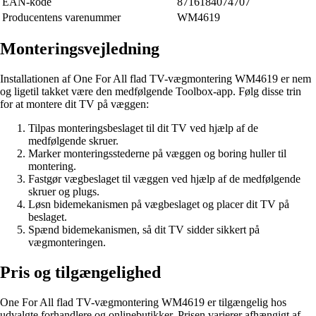
EAN-kode
8716184074707
Producentens varenummer
WM4619
Monteringsvejledning
Installationen af One For All flad TV-vægmontering WM4619 er nem
og ligetil takket være den medfølgende Toolbox-app. Følg disse trin
for at montere dit TV på væggen:
Tilpas monteringsbeslaget til dit TV ved hjælp af de
medfølgende skruer.
Marker monteringsstederne på væggen og boring huller til
montering.
Fastgør vægbeslaget til væggen ved hjælp af de medfølgende
skruer og plugs.
Løsn bidemekanismen på vægbeslaget og placer dit TV på
beslaget.
Spænd bidemekanismen, så dit TV sidder sikkert på
vægmonteringen.
Pris og tilgængelighed
One For All flad TV-vægmontering WM4619 er tilgængelig hos
udvalgte forhandlere og onlinebutikker. Prisen varierer afhængigt af