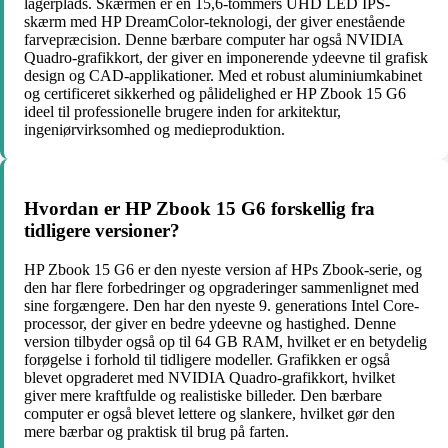
lagerplads. Skærmen er en 15,6-tommers UHD LED IPS-
skærm med HP DreamColor-teknologi, der giver enestående
farvepræcision. Denne bærbare computer har også NVIDIA
Quadro-grafikkort, der giver en imponerende ydeevne til grafisk
design og CAD-applikationer. Med et robust aluminiumkabinet
og certificeret sikkerhed og pålidelighed er HP Zbook 15 G6
ideel til professionelle brugere inden for arkitektur,
ingeniørvirksomhed og medieproduktion.
Hvordan er HP Zbook 15 G6 forskellig fra
tidligere versioner?
HP Zbook 15 G6 er den nyeste version af HPs Zbook-serie, og
den har flere forbedringer og opgraderinger sammenlignet med
sine forgængere. Den har den nyeste 9. generations Intel Core-
processor, der giver en bedre ydeevne og hastighed. Denne
version tilbyder også op til 64 GB RAM, hvilket er en betydelig
forøgelse i forhold til tidligere modeller. Grafikken er også
blevet opgraderet med NVIDIA Quadro-grafikkort, hvilket
giver mere kraftfulde og realistiske billeder. Den bærbare
computer er også blevet lettere og slankere, hvilket gør den
mere bærbar og praktisk til brug på farten.