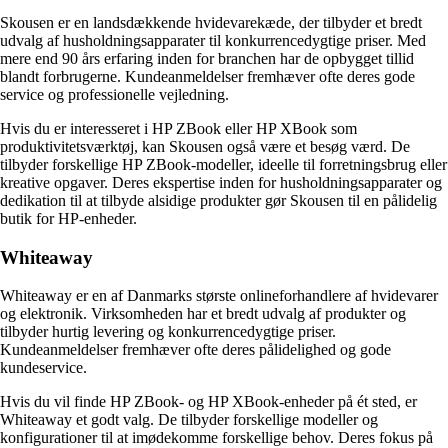
Skousen er en landsdækkende hvidevarekæde, der tilbyder et bredt
udvalg af husholdningsapparater til konkurrencedygtige priser. Med
mere end 90 års erfaring inden for branchen har de opbygget tillid
blandt forbrugerne. Kundeanmeldelser fremhæver ofte deres gode
service og professionelle vejledning.
Hvis du er interesseret i HP ZBook eller HP XBook som
produktivitetsværktøj, kan Skousen også være et besøg værd. De
tilbyder forskellige HP ZBook-modeller, ideelle til forretningsbrug eller
kreative opgaver. Deres ekspertise inden for husholdningsapparater og
dedikation til at tilbyde alsidige produkter gør Skousen til en pålidelig
butik for HP-enheder.
Whiteaway
Whiteaway er en af Danmarks største onlineforhandlere af hvidevarer
og elektronik. Virksomheden har et bredt udvalg af produkter og
tilbyder hurtig levering og konkurrencedygtige priser.
Kundeanmeldelser fremhæver ofte deres pålidelighed og gode
kundeservice.
Hvis du vil finde HP ZBook- og HP XBook-enheder på ét sted, er
Whiteaway et godt valg. De tilbyder forskellige modeller og
konfigurationer til at imødekomme forskellige behov. Deres fokus på