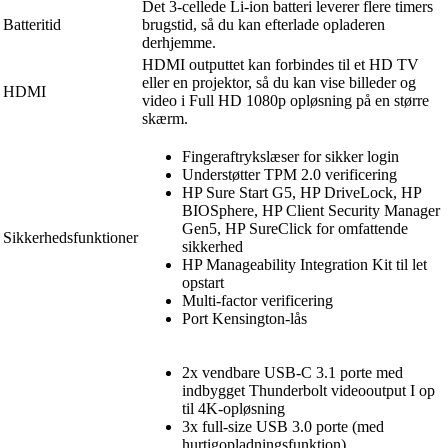
Det 3-cellede Li-ion batteri leverer flere timers
Batteritid
brugstid, så du kan efterlade opladeren
derhjemme.
HDMI outputtet kan forbindes til et HD TV
eller en projektor, så du kan vise billeder og
HDMI
video i Full HD 1080p opløsning på en større
skærm.
Fingeraftrykslæser for sikker login
Understøtter TPM 2.0 verificering
HP Sure Start G5, HP DriveLock, HP
BIOSphere, HP Client Security Manager
Gen5, HP SureClick for omfattende
Sikkerhedsfunktioner
sikkerhed
HP Manageability Integration Kit til let
opstart
Multi-factor verificering
Port Kensington-lås
2x vendbare USB-C 3.1 porte med
indbygget Thunderbolt videooutput I op
til 4K-opløsning
3x full-size USB 3.0 porte (med
hurtigopladningsfunktion)