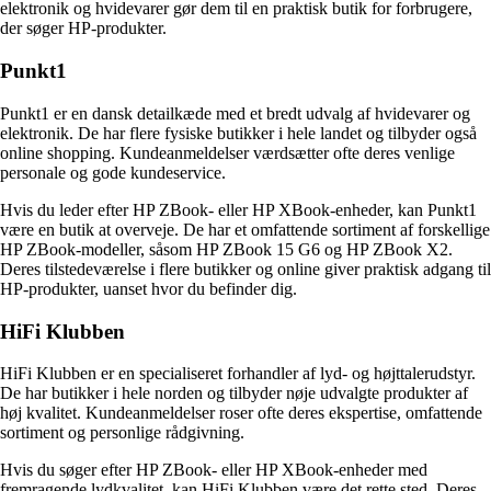
elektronik og hvidevarer gør dem til en praktisk butik for forbrugere,
der søger HP-produkter.
Punkt1
Punkt1 er en dansk detailkæde med et bredt udvalg af hvidevarer og
elektronik. De har flere fysiske butikker i hele landet og tilbyder også
online shopping. Kundeanmeldelser værdsætter ofte deres venlige
personale og gode kundeservice.
Hvis du leder efter HP ZBook- eller HP XBook-enheder, kan Punkt1
være en butik at overveje. De har et omfattende sortiment af forskellige
HP ZBook-modeller, såsom HP ZBook 15 G6 og HP ZBook X2.
Deres tilstedeværelse i flere butikker og online giver praktisk adgang til
HP-produkter, uanset hvor du befinder dig.
HiFi Klubben
HiFi Klubben er en specialiseret forhandler af lyd- og højttalerudstyr.
De har butikker i hele norden og tilbyder nøje udvalgte produkter af
høj kvalitet. Kundeanmeldelser roser ofte deres ekspertise, omfattende
sortiment og personlige rådgivning.
Hvis du søger efter HP ZBook- eller HP XBook-enheder med
fremragende lydkvalitet, kan HiFi Klubben være det rette sted. Deres