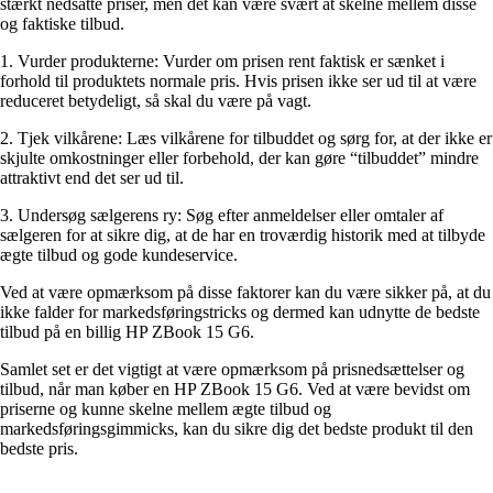
stærkt nedsatte priser, men det kan være svært at skelne mellem disse
og faktiske tilbud.
1. Vurder produkterne: Vurder om prisen rent faktisk er sænket i
forhold til produktets normale pris. Hvis prisen ikke ser ud til at være
reduceret betydeligt, så skal du være på vagt.
2. Tjek vilkårene: Læs vilkårene for tilbuddet og sørg for, at der ikke er
skjulte omkostninger eller forbehold, der kan gøre “tilbuddet” mindre
attraktivt end det ser ud til.
3. Undersøg sælgerens ry: Søg efter anmeldelser eller omtaler af
sælgeren for at sikre dig, at de har en troværdig historik med at tilbyde
ægte tilbud og gode kundeservice.
Ved at være opmærksom på disse faktorer kan du være sikker på, at du
ikke falder for markedsføringstricks og dermed kan udnytte de bedste
tilbud på en billig HP ZBook 15 G6.
Samlet set er det vigtigt at være opmærksom på prisnedsættelser og
tilbud, når man køber en HP ZBook 15 G6. Ved at være bevidst om
priserne og kunne skelne mellem ægte tilbud og
markedsføringsgimmicks, kan du sikre dig det bedste produkt til den
bedste pris.