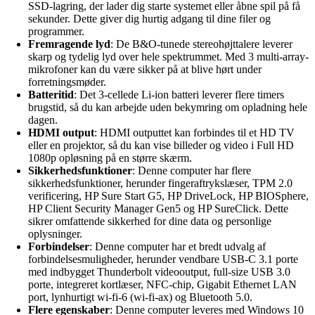
SSD-lagring, der lader dig starte systemet eller åbne spil på få
sekunder. Dette giver dig hurtig adgang til dine filer og
programmer.
Fremragende lyd
: De B&O-tunede stereohøjttalere leverer
skarp og tydelig lyd over hele spektrummet. Med 3 multi-array-
mikrofoner kan du være sikker på at blive hørt under
forretningsmøder.
Batteritid
: Det 3-cellede Li-ion batteri leverer flere timers
brugstid, så du kan arbejde uden bekymring om opladning hele
dagen.
HDMI output
: HDMI outputtet kan forbindes til et HD TV
eller en projektor, så du kan vise billeder og video i Full HD
1080p opløsning på en større skærm.
Sikkerhedsfunktioner
: Denne computer har flere
sikkerhedsfunktioner, herunder fingeraftrykslæser, TPM 2.0
verificering, HP Sure Start G5, HP DriveLock, HP BIOSphere,
HP Client Security Manager Gen5 og HP SureClick. Dette
sikrer omfattende sikkerhed for dine data og personlige
oplysninger.
Forbindelser
: Denne computer har et bredt udvalg af
forbindelsesmuligheder, herunder vendbare USB-C 3.1 porte
med indbygget Thunderbolt videooutput, full-size USB 3.0
porte, integreret kortlæser, NFC-chip, Gigabit Ethernet LAN
port, lynhurtigt wi-fi-6 (wi-fi-ax) og Bluetooth 5.0.
Flere egenskaber
: Denne computer leveres med Windows 10