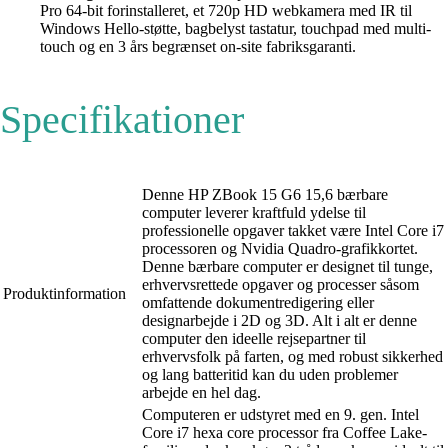
Pro 64-bit forinstalleret, et 720p HD webkamera med IR til
Windows Hello-støtte, bagbelyst tastatur, touchpad med multi-
touch og en 3 års begrænset on-site fabriksgaranti.
Specifikationer
Denne HP ZBook 15 G6 15,6 bærbare
computer leverer kraftfuld ydelse til
professionelle opgaver takket være Intel Core i7
processoren og Nvidia Quadro-grafikkortet.
Denne bærbare computer er designet til tunge,
erhvervsrettede opgaver og processer såsom
Produktinformation
omfattende dokumentredigering eller
designarbejde i 2D og 3D. Alt i alt er denne
computer den ideelle rejsepartner til
erhvervsfolk på farten, og med robust sikkerhed
og lang batteritid kan du uden problemer
arbejde en hel dag.
Computeren er udstyret med en 9. gen. Intel
Core i7 hexa core processor fra Coffee Lake-