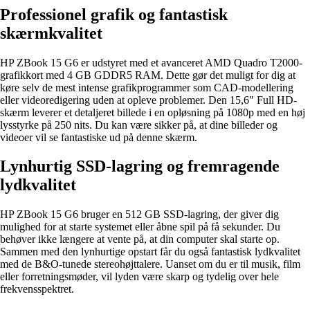
Professionel grafik og fantastisk
skærmkvalitet
HP ZBook 15 G6 er udstyret med et avanceret AMD Quadro T2000-
grafikkort med 4 GB GDDR5 RAM. Dette gør det muligt for dig at
køre selv de mest intense grafikprogrammer som CAD-modellering
eller videoredigering uden at opleve problemer. Den 15,6″ Full HD-
skærm leverer et detaljeret billede i en opløsning på 1080p med en høj
lysstyrke på 250 nits. Du kan være sikker på, at dine billeder og
videoer vil se fantastiske ud på denne skærm.
Lynhurtig SSD-lagring og fremragende
lydkvalitet
HP ZBook 15 G6 bruger en 512 GB SSD-lagring, der giver dig
mulighed for at starte systemet eller åbne spil på få sekunder. Du
behøver ikke længere at vente på, at din computer skal starte op.
Sammen med den lynhurtige opstart får du også fantastisk lydkvalitet
med de B&O-tunede stereohøjttalere. Uanset om du er til musik, film
eller forretningsmøder, vil lyden være skarp og tydelig over hele
frekvensspektret.