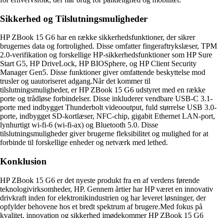
Sikkerhed og Tilslutningsmuligheder
HP ZBook 15 G6 har en række sikkerhedsfunktioner, der sikrer
brugernes data og fortrolighed. Disse omfatter fingeraftrykslæser, TPM
2.0-verifikation og forskellige HP-sikkerhedsfunktioner som HP Sure
Start G5, HP DriveLock, HP BIOSphere, og HP Client Security
Manager Gen5. Disse funktioner giver omfattende beskyttelse mod
trusler og uautoriseret adgang.Når det kommer til
tilslutningsmuligheder, er HP ZBook 15 G6 udstyret med en række
porte og trådløse forbindelser. Disse inkluderer vendbare USB-C 3.1-
porte med indbygget Thunderbolt videooutput, fuld størrelse USB 3.0-
porte, indbygget SD-kortlæser, NFC-chip, gigabit Ethernet LAN-port,
lynhurtigt wi-fi-6 (wi-fi-ax) og Bluetooth 5.0. Disse
tilslutningsmuligheder giver brugerne fleksibilitet og mulighed for at
forbinde til forskellige enheder og netværk med lethed.
Konklusion
HP ZBook 15 G6 er det nyeste produkt fra en af verdens førende
teknologivirksomheder, HP. Gennem årtier har HP været en innovativ
drivkraft inden for elektronikindustrien og har leveret løsninger, der
opfylder behovene hos et bredt spektrum af brugere.Med fokus på
kvalitet, innovation og sikkerhed imødekommer HP ZBook 15 G6