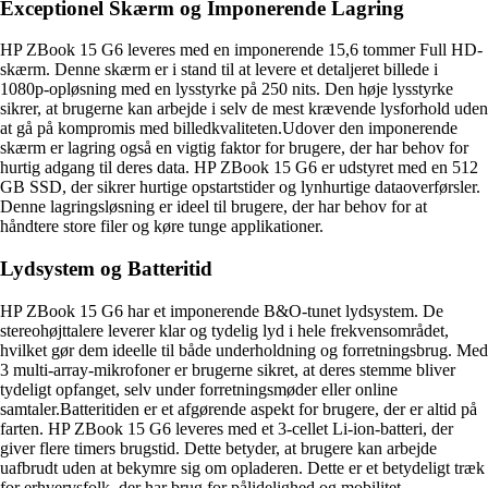
Exceptionel Skærm og Imponerende Lagring
HP ZBook 15 G6 leveres med en imponerende 15,6 tommer Full HD-
skærm. Denne skærm er i stand til at levere et detaljeret billede i
1080p-opløsning med en lysstyrke på 250 nits. Den høje lysstyrke
sikrer, at brugerne kan arbejde i selv de mest krævende lysforhold uden
at gå på kompromis med billedkvaliteten.Udover den imponerende
skærm er lagring også en vigtig faktor for brugere, der har behov for
hurtig adgang til deres data. HP ZBook 15 G6 er udstyret med en 512
GB SSD, der sikrer hurtige opstartstider og lynhurtige dataoverførsler.
Denne lagringsløsning er ideel til brugere, der har behov for at
håndtere store filer og køre tunge applikationer.
Lydsystem og Batteritid
HP ZBook 15 G6 har et imponerende B&O-tunet lydsystem. De
stereohøjttalere leverer klar og tydelig lyd i hele frekvensområdet,
hvilket gør dem ideelle til både underholdning og forretningsbrug. Med
3 multi-array-mikrofoner er brugerne sikret, at deres stemme bliver
tydeligt opfanget, selv under forretningsmøder eller online
samtaler.Batteritiden er et afgørende aspekt for brugere, der er altid på
farten. HP ZBook 15 G6 leveres med et 3-cellet Li-ion-batteri, der
giver flere timers brugstid. Dette betyder, at brugere kan arbejde
uafbrudt uden at bekymre sig om opladeren. Dette er et betydeligt træk
for erhvervsfolk, der har brug for pålidelighed og mobilitet.