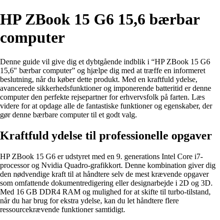
HP ZBook 15 G6 15,6 bærbar
computer
Denne guide vil give dig et dybtgående indblik i “HP ZBook 15 G6
15,6″ bærbar computer” og hjælpe dig med at træffe en informeret
beslutning, når du køber dette produkt. Med en kraftfuld ydelse,
avancerede sikkerhedsfunktioner og imponerende batteritid er denne
computer den perfekte rejsepartner for erhvervsfolk på farten. Læs
videre for at opdage alle de fantastiske funktioner og egenskaber, der
gør denne bærbare computer til et godt valg.
Kraftfuld ydelse til professionelle opgaver
HP ZBook 15 G6 er udstyret med en 9. generations Intel Core i7-
processor og Nvidia Quadro-grafikkort. Denne kombination giver dig
den nødvendige kraft til at håndtere selv de mest krævende opgaver
som omfattende dokumentredigering eller designarbejde i 2D og 3D.
Med 16 GB DDR4 RAM og mulighed for at skifte til turbo-tilstand,
når du har brug for ekstra ydelse, kan du let håndtere flere
ressourcekrævende funktioner samtidigt.