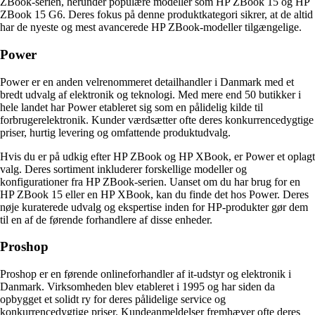
ZBook-serien, herunder populære modeller som HP ZBook 15 og HP
ZBook 15 G6. Deres fokus på denne produktkategori sikrer, at de altid
har de nyeste og mest avancerede HP ZBook-modeller tilgængelige.
Power
Power er en anden velrenommeret detailhandler i Danmark med et
bredt udvalg af elektronik og teknologi. Med mere end 50 butikker i
hele landet har Power etableret sig som en pålidelig kilde til
forbrugerelektronik. Kunder værdsætter ofte deres konkurrencedygtige
priser, hurtig levering og omfattende produktudvalg.
Hvis du er på udkig efter HP ZBook og HP XBook, er Power et oplagt
valg. Deres sortiment inkluderer forskellige modeller og
konfigurationer fra HP ZBook-serien. Uanset om du har brug for en
HP ZBook 15 eller en HP XBook, kan du finde det hos Power. Deres
nøje kuraterede udvalg og ekspertise inden for HP-produkter gør dem
til en af ​​de førende forhandlere af disse enheder.
Proshop
Proshop er en førende onlineforhandler af it-udstyr og elektronik i
Danmark. Virksomheden blev etableret i 1995 og har siden da
opbygget et solidt ry for deres pålidelige service og
konkurrencedygtige priser. Kundeanmeldelser fremhæver ofte deres