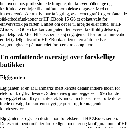
behovene hos professionelle brugere, der kræver pålidelige og
kraftfulde værktøjer til at udføre komplekse opgaver. Med en
imponerende skærm, lynhurtig lagring, avanceret grafik og omfattende
sikkerhedsfunktioner er HP ZBook 15 G6 et oplagt valg for
erhvervsfolk på farten.Uanset om det er til arbejde eller fritid, er HP
ZBook 15 G6 en bærbar computer, der leverer kraftfuld ydelse og
pålidelighed. Med HPs ekspertise og engagement for fortsat innovation
er det tydeligt, hvorfor HP ZBook-serien er en af de bedste
valgmuligheder på markedet for bærbare computere.
En omfattende oversigt over forskellige
butikker
Elgiganten
Elgiganten er en af Danmarks mest kendte detailhandlere inden for
elektronik og hvidevarer. Siden deres grundlæggelse i 1996 har de
opbygget et solidt ry i markedet. Kundeanmeldelser roser ofte deres
brede udvalg, konkurrencedygtige priser og fremragende
kundeservice.
Elgiganten er også en destination for elskere af HP ZBook-serien.
Deres sortiment omfatter forskellige modeller og konfigurationer af HP