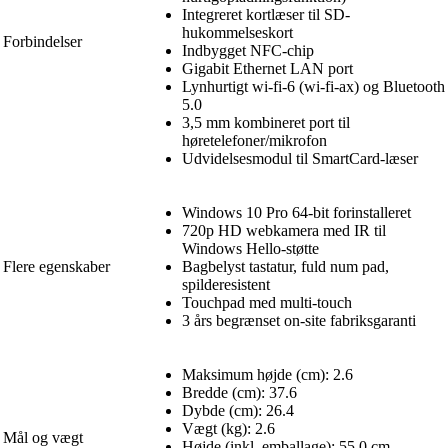
Integreret kortlæser til SD-
hukommelseskort
Forbindelser
Indbygget NFC-chip
Gigabit Ethernet LAN port
Lynhurtigt wi-fi-6 (wi-fi-ax) og Bluetooth
5.0
3,5 mm kombineret port til
høretelefoner/mikrofon
Udvidelsesmodul til SmartCard-læser
Windows 10 Pro 64-bit forinstalleret
720p HD webkamera med IR til
Windows Hello-støtte
Flere egenskaber
Bagbelyst tastatur, fuld num pad,
spilderesistent
Touchpad med multi-touch
3 års begrænset on-site fabriksgaranti
Maksimum højde (cm): 2.6
Bredde (cm): 37.6
Dybde (cm): 26.4
Vægt (kg): 2.6
Mål og vægt
Højde (inkl. emballage): 55,0 cm