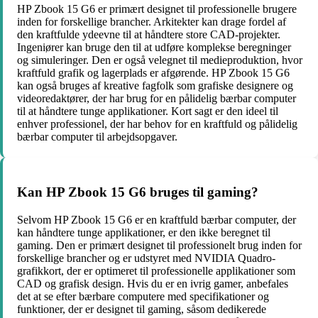
HP Zbook 15 G6 er primært designet til professionelle brugere
inden for forskellige brancher. Arkitekter kan drage fordel af
den kraftfulde ydeevne til at håndtere store CAD-projekter.
Ingeniører kan bruge den til at udføre komplekse beregninger
og simuleringer. Den er også velegnet til medieproduktion, hvor
kraftfuld grafik og lagerplads er afgørende. HP Zbook 15 G6
kan også bruges af kreative fagfolk som grafiske designere og
videoredaktører, der har brug for en pålidelig bærbar computer
til at håndtere tunge applikationer. Kort sagt er den ideel til
enhver professionel, der har behov for en kraftfuld og pålidelig
bærbar computer til arbejdsopgaver.
Kan HP Zbook 15 G6 bruges til gaming?
Selvom HP Zbook 15 G6 er en kraftfuld bærbar computer, der
kan håndtere tunge applikationer, er den ikke beregnet til
gaming. Den er primært designet til professionelt brug inden for
forskellige brancher og er udstyret med NVIDIA Quadro-
grafikkort, der er optimeret til professionelle applikationer som
CAD og grafisk design. Hvis du er en ivrig gamer, anbefales
det at se efter bærbare computere med specifikationer og
funktioner, der er designet til gaming, såsom dedikerede