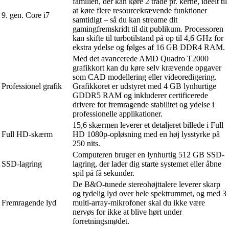
familien, der kan køre 2 tråde pr. kerne, ideelt til
at køre flere resourcekrævende funktioner
9. gen. Core i7
samtidigt – så du kan streame dit
gamingfremskridt til dit publikum. Processoren
kan skifte til turbotilstand på op til 4,6 GHz for
ekstra ydelse og følges af 16 GB DDR4 RAM.
Med det avancerede AMD Quadro T2000
grafikkort kan du køre selv krævende opgaver
som CAD modellering eller videoredigering.
Professionel grafik
Grafikkoret er udstyret med 4 GB lynhurtige
GDDR5 RAM og inkluderer certificerede
drivere for fremragende stabilitet og ydelse i
professionelle applikationer.
15,6 skærmen leverer et detaljeret billede i Full
Full HD-skærm
HD 1080p-opløsning med en høj lysstyrke på
250 nits.
Computeren bruger en lynhurtig 512 GB SSD-
SSD-lagring
lagring, der lader dig starte systemet eller åbne
spil på få sekunder.
De B&O-tunede stereohøjttalere leverer skarp
og tydelig lyd over hele spektrummet, og med 3
Fremragende lyd
multi-array-mikrofoner skal du ikke være
nervøs for ikke at blive hørt under
forretningsmødet.