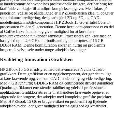
at imødekomme behovene hos professionelle brugere, der har brug for
kraftfulde værktøjer til at udføre komplekse opgaver. Med fokus på
præcision, ydelse og pålidelighed er HP ZBook-serien ideel til opgaver
som dokumentredigering, designarbejde i 2D og 3D, og CAD-
modellering.En nøglekomponent i HP ZBook 15 G6 er Intel Core i7-
processoren fra den 9. generation. Denne hexa core-processor er en del
af Coffee Lake-familien og giver mulighed for at køre flere
resourcekrævende funktioner samtidigt. Processoren kan køre med en
hastighed op til 4,6 GHz i turbotilstand og understøttes af 16 GB
DDR4 RAM. Denne konfiguration sikrer en hurtig og problemfri
brugeroplevelse, selv under tunge arbejdsbelastninger.
Kvalitet og Innovation i Grafikken
HP ZBook 15 G6 er udstyret med det avancerede Nvidia Quadro-
grafikkort. Dette grafikkort er en nøglekomponent, der gør det muligt
at køre krævende opgaver som CAD-modellering og videoredigering.
Med 4 GB lynhurtig GDDR5 RAM og certificerede drivere garanterer
Quadro-grafikkortet enestående stabilitet og ydelse i professionelle
applikationer.Grafikkortets evne til at håndtere krævende opgaver er
afgørende for brugere, der arbejder med komplekse grafiske projekter.
Med HP ZBook 15 G6 er brugere sikret en problemfri og flydende
arbejdsoplevelse, der giver mulighed for nøjagtighed og kreativitet.