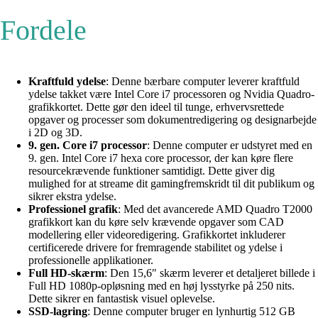
Fordele
Kraftfuld ydelse
: Denne bærbare computer leverer kraftfuld
ydelse takket være Intel Core i7 processoren og Nvidia Quadro-
grafikkortet. Dette gør den ideel til tunge, erhvervsrettede
opgaver og processer som dokumentredigering og designarbejde
i 2D og 3D.
9. gen. Core i7 processor
: Denne computer er udstyret med en
9. gen. Intel Core i7 hexa core processor, der kan køre flere
resourcekrævende funktioner samtidigt. Dette giver dig
mulighed for at streame dit gamingfremskridt til dit publikum og
sikrer ekstra ydelse.
Professionel grafik
: Med det avancerede AMD Quadro T2000
grafikkort kan du køre selv krævende opgaver som CAD
modellering eller videoredigering. Grafikkortet inkluderer
certificerede drivere for fremragende stabilitet og ydelse i
professionelle applikationer.
Full HD-skærm
: Den 15,6″ skærm leverer et detaljeret billede i
Full HD 1080p-opløsning med en høj lysstyrke på 250 nits.
Dette sikrer en fantastisk visuel oplevelse.
SSD-lagring
: Denne computer bruger en lynhurtig 512 GB