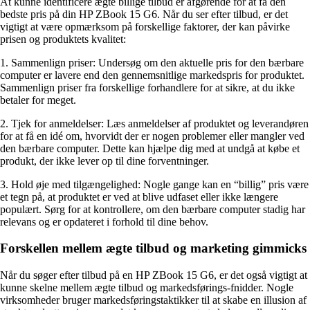
At kunne identificere ægte billige tilbud er afgørende for at få den
bedste pris på din HP ZBook 15 G6. Når du ser efter tilbud, er det
vigtigt at være opmærksom på forskellige faktorer, der kan påvirke
prisen og produktets kvalitet:
1. Sammenlign priser: Undersøg om den aktuelle pris for den bærbare
computer er lavere end den gennemsnitlige markedspris for produktet.
Sammenlign priser fra forskellige forhandlere for at sikre, at du ikke
betaler for meget.
2. Tjek for anmeldelser: Læs anmeldelser af produktet og leverandøren
for at få en idé om, hvorvidt der er nogen problemer eller mangler ved
den bærbare computer. Dette kan hjælpe dig med at undgå at købe et
produkt, der ikke lever op til dine forventninger.
3. Hold øje med tilgængelighed: Nogle gange kan en “billig” pris være
et tegn på, at produktet er ved at blive udfaset eller ikke længere
populært. Sørg for at kontrollere, om den bærbare computer stadig har
relevans og er opdateret i forhold til dine behov.
Forskellen mellem ægte tilbud og marketing gimmicks
Når du søger efter tilbud på en HP ZBook 15 G6, er det også vigtigt at
kunne skelne mellem ægte tilbud og markedsførings-fnidder. Nogle
virksomheder bruger markedsføringstaktikker til at skabe en illusion af