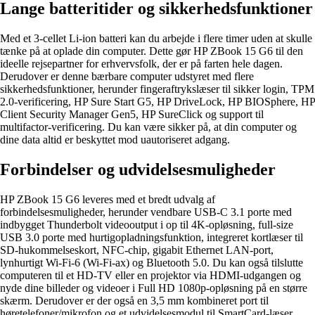
Lange batteritider og sikkerhedsfunktioner
Med et 3-cellet Li-ion batteri kan du arbejde i flere timer uden at skulle
tænke på at oplade din computer. Dette gør HP ZBook 15 G6 til den
ideelle rejsepartner for erhvervsfolk, der er på farten hele dagen.
Derudover er denne bærbare computer udstyret med flere
sikkerhedsfunktioner, herunder fingeraftrykslæser til sikker login, TPM
2.0-verificering, HP Sure Start G5, HP DriveLock, HP BIOSphere, HP
Client Security Manager Gen5, HP SureClick og support til
multifactor-verificering. Du kan være sikker på, at din computer og
dine data altid er beskyttet mod uautoriseret adgang.
Forbindelser og udvidelsesmuligheder
HP ZBook 15 G6 leveres med et bredt udvalg af
forbindelsesmuligheder, herunder vendbare USB-C 3.1 porte med
indbygget Thunderbolt videooutput i op til 4K-opløsning, full-size
USB 3.0 porte med hurtigopladningsfunktion, integreret kortlæser til
SD-hukommelseskort, NFC-chip, gigabit Ethernet LAN-port,
lynhurtigt Wi-Fi-6 (Wi-Fi-ax) og Bluetooth 5.0. Du kan også tilslutte
computeren til et HD-TV eller en projektor via HDMI-udgangen og
nyde dine billeder og videoer i Full HD 1080p-opløsning på en større
skærm. Derudover er der også en 3,5 mm kombineret port til
høretelefoner/mikrofon og et udvidelsesmodul til SmartCard-læser.