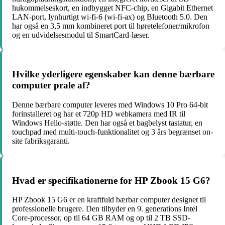
hukommelseskort, en indbygget NFC-chip, en Gigabit Ethernet
LAN-port, lynhurtigt wi-fi-6 (wi-fi-ax) og Bluetooth 5.0. Den
har også en 3,5 mm kombineret port til høretelefoner/mikrofon
og en udvidelsesmodul til SmartCard-læser.
Hvilke yderligere egenskaber kan denne bærbare
computer prale af?
Denne bærbare computer leveres med Windows 10 Pro 64-bit
forinstalleret og har et 720p HD webkamera med IR til
Windows Hello-støtte. Den har også et bagbelyst tastatur, en
touchpad med multi-touch-funktionalitet og 3 års begrænset on-
site fabriksgaranti.
Hvad er specifikationerne for HP Zbook 15 G6?
HP Zbook 15 G6 er en kraftfuld bærbar computer designet til
professionelle brugere. Den tilbyder en 9. generations Intel
Core-processor, op til 64 GB RAM og op til 2 TB SSD-