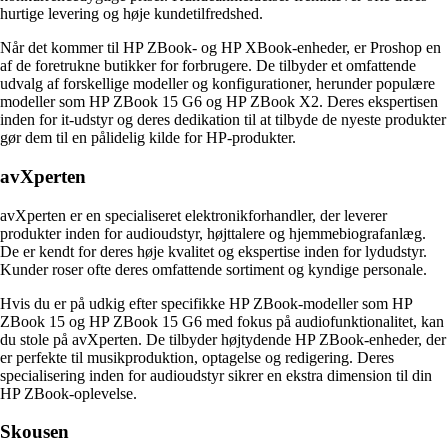
hurtige levering og høje kundetilfredshed.
Når det kommer til HP ZBook- og HP XBook-enheder, er Proshop en
af ​​de foretrukne butikker for forbrugere. De tilbyder et omfattende
udvalg af forskellige modeller og konfigurationer, herunder populære
modeller som HP ZBook 15 G6 og HP ZBook X2. Deres ekspertisen
inden for it-udstyr og deres dedikation til at tilbyde de nyeste produkter
gør dem til en pålidelig kilde for HP-produkter.
avXperten
avXperten er en specialiseret elektronikforhandler, der leverer
produkter inden for audioudstyr, højttalere og hjemmebiografanlæg.
De er kendt for deres høje kvalitet og ekspertise inden for lydudstyr.
Kunder roser ofte deres omfattende sortiment og kyndige personale.
Hvis du er på udkig efter specifikke HP ZBook-modeller som HP
ZBook 15 og HP ZBook 15 G6 med fokus på audiofunktionalitet, kan
du stole på avXperten. De tilbyder højtydende HP ZBook-enheder, der
er perfekte til musikproduktion, optagelse og redigering. Deres
specialisering inden for audioudstyr sikrer en ekstra dimension til din
HP ZBook-oplevelse.
Skousen