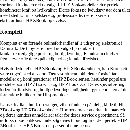
sortiment inkluderer et udvalg af HP ZBook-modeller, der perfekt
kombinerer kraft og lydkvalitet. Deres fokus på lydudstyr gør dem til et
ideelt sted for musikelskere og professionelle, der ønsker en
ekstraordinær HP ZBook-oplevelse.
Komplett
Komplett er en førende onlineforhandler af it-udstyr og elektronik i
Danmark. De tilbyder et bredt udvalg af produkter til
konkurrencedygtige priser og hurtig levering. Kundeanmeldelser
fremhæver ofte deres pålidelighed og kundetilfredshed.
Hvis du leder efter HP ZBook- og HP XBook-enheder, kan Komplett
være et godt sted at starte. Deres sortiment inkluderer forskellige
modeller og konfigurationer af HP ZBook-serien, herunder populære
modeller som HP ZBook 15 og HP ZBook X2. Deres specialisering
inden for it-udstyr og hurtige leveringsmuligheder gør dem til en af ​​de
foretrukne butikker for HP-produkter.
Uanset hvilken butik du vælger, vil du finde en pålidelig kilde til HP
ZBook- og HP XBook-enheder. Hormonerne er anerkendt i markedet,
og deres kunders anmeldelser taler for deres service og sortiment. Så
udforsk disse butikker, undersøg deres tilbud og find den perfekte HP
ZBook eller HP XBook, der passer til dine behov.