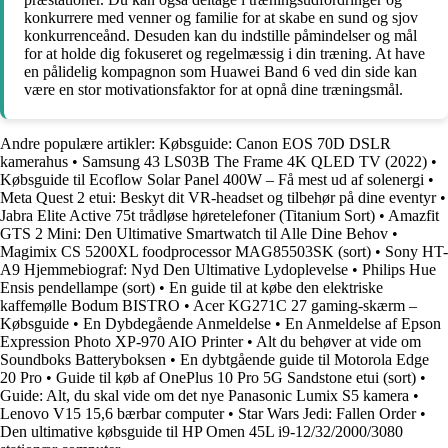
konkurrere med venner og familie for at skabe en sund og sjov
konkurrenceånd. Desuden kan du indstille påmindelser og mål
for at holde dig fokuseret og regelmæssig i din træning. At have
en pålidelig kompagnon som Huawei Band 6 ved din side kan
være en stor motivationsfaktor for at opnå dine træningsmål.
Andre populære artikler:
Købsguide: Canon EOS 70D DSLR
kamerahus
•
Samsung 43 LS03B The Frame 4K QLED TV (2022)
•
Købsguide til Ecoflow Solar Panel 400W – Få mest ud af solenergi
•
Meta Quest 2 etui: Beskyt dit VR-headset og tilbehør på dine eventyr
•
Jabra Elite Active 75t trådløse høretelefoner (Titanium Sort)
•
Amazfit
GTS 2 Mini: Den Ultimative Smartwatch til Alle Dine Behov
•
Magimix CS 5200XL foodprocessor MAG85503SK (sort)
•
Sony HT-
A9 Hjemmebiograf: Nyd Den Ultimative Lydoplevelse
•
Philips Hue
Ensis pendellampe (sort)
•
En guide til at købe den elektriske
kaffemølle Bodum BISTRO
•
Acer KG271C 27 gaming-skærm –
Købsguide
•
En Dybdegående Anmeldelse
•
En Anmeldelse af Epson
Expression Photo XP-970 AIO Printer
•
Alt du behøver at vide om
Soundboks Batteryboksen
•
En dybtgående guide til Motorola Edge
20 Pro
•
Guide til køb af OnePlus 10 Pro 5G Sandstone etui (sort)
•
Guide: Alt, du skal vide om det nye Panasonic Lumix S5 kamera
•
Lenovo V15 15,6 bærbar computer
•
Star Wars Jedi: Fallen Order
•
Den ultimative købsguide til HP Omen 45L i9-12/32/2000/3080