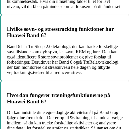
hukommelsestab. Hvis din iltmætning falder til et for lavt
niveau, vil du få en påmindelse om at fokusere på dit åndedræt.
Hvilke søvn- og stresstracking funktioner har
Huawei Band 6?
Band 6 har TruSleep 2.0 teknologi, der kan tracke forskellige
søvntilstande som dyb søvn, let søvn, REM og lure. Den kan
også identificere 6 store søvnproblemer og give forslag til
forbedringer. Derudover har Band 6 også TruRelax-teknologi,
der kan monitorere dit stressniveau hele dagen og tilbyde
vejrtrækningsøvelser til at reducere stress.
Hvordan fungerer træningsfunktionerne på
Huawei Band 6?
Du kan indstille dine egne daglige aktivitetsmål på Band 6 og
følge dine fremskridt. Der er op til 96 træningstilstande at vælge
imellem, så du kan tracke forskellige aktiviteter og analysere
dine data i let forståelige grafer og statistikker. Så uanset om du