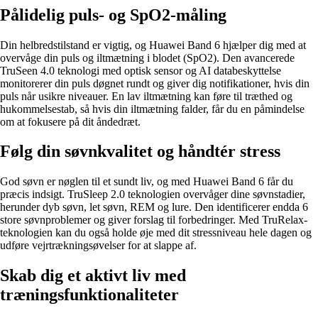
Pålidelig puls- og SpO2-måling
Din helbredstilstand er vigtig, og Huawei Band 6 hjælper dig med at
overvåge din puls og iltmætning i blodet (SpO2). Den avancerede
TruSeen 4.0 teknologi med optisk sensor og AI databeskyttelse
monitorerer din puls døgnet rundt og giver dig notifikationer, hvis din
puls når usikre niveauer. En lav iltmætning kan føre til træthed og
hukommelsestab, så hvis din iltmætning falder, får du en påmindelse
om at fokusere på dit åndedræt.
Følg din søvnkvalitet og håndtér stress
God søvn er nøglen til et sundt liv, og med Huawei Band 6 får du
præcis indsigt. TruSleep 2.0 teknologien overvåger dine søvnstadier,
herunder dyb søvn, let søvn, REM og lure. Den identificerer endda 6
store søvnproblemer og giver forslag til forbedringer. Med TruRelax-
teknologien kan du også holde øje med dit stressniveau hele dagen og
udføre vejrtrækningsøvelser for at slappe af.
Skab dig et aktivt liv med
træningsfunktionaliteter