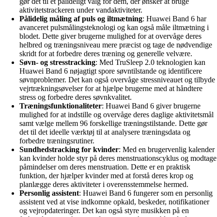
gør det til et pålideligt valg for dem, der ønsker at bruge
aktivitetstrackeren under vandaktiviteter.
Pålidelig måling af puls og iltmætning
: Huawei Band 6 har
avanceret pulsmålingsteknologi og kan også måle iltmætning i
blodet. Dette giver brugerne mulighed for at overvåge deres
helbred og træningsniveau mere præcist og tage de nødvendige
skridt for at forbedre deres træning og generelle velvære.
Søvn- og stresstracking
: Med TruSleep 2.0 teknologien kan
Huawei Band 6 nøjagtigt spore søvntilstande og identificere
søvnproblemer. Det kan også overvåge stressniveauet og tilbyde
vejrtrækningsøvelser for at hjælpe brugerne med at håndtere
stress og forbedre deres søvnkvalitet.
Træningsfunktionaliteter
: Huawei Band 6 giver brugerne
mulighed for at indstille og overvåge deres daglige aktivitetsmål
samt vælge mellem 96 forskellige træningstilstande. Dette gør
det til det ideelle værktøj til at analysere træningsdata og
forbedre træningsrutiner.
Sundhedstracking for kvinder
: Med en brugervenlig kalender
kan kvinder holde styr på deres menstruationscyklus og modtage
påmindelser om deres menstruation. Dette er en praktisk
funktion, der hjælper kvinder med at forstå deres krop og
planlægge deres aktiviteter i overensstemmelse hermed.
Personlig assistent
: Huawei Band 6 fungerer som en personlig
assistent ved at vise indkomne opkald, beskeder, notifikationer
og vejropdateringer. Det kan også styre musikken på en