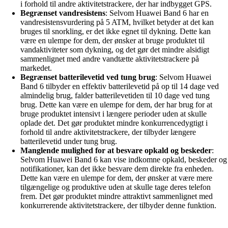
i forhold til andre aktivitetstrackere, der har indbygget GPS.
Begrænset vandresistens
: Selvom Huawei Band 6 har en
vandresistensvurdering på 5 ATM, hvilket betyder at det kan
bruges til snorkling, er det ikke egnet til dykning. Dette kan
være en ulempe for dem, der ønsker at bruge produktet til
vandaktiviteter som dykning, og det gør det mindre alsidigt
sammenlignet med andre vandtætte aktivitetstrackere på
markedet.
Begrænset batterilevetid ved tung brug
: Selvom Huawei
Band 6 tilbyder en effektiv batterilevetid på op til 14 dage ved
almindelig brug, falder batterilevetiden til 10 dage ved tung
brug. Dette kan være en ulempe for dem, der har brug for at
bruge produktet intensivt i længere perioder uden at skulle
oplade det. Det gør produktet mindre konkurrencedygtigt i
forhold til andre aktivitetstrackere, der tilbyder længere
batterilevetid under tung brug.
Manglende mulighed for at besvare opkald og beskeder
:
Selvom Huawei Band 6 kan vise indkomne opkald, beskeder og
notifikationer, kan det ikke besvare dem direkte fra enheden.
Dette kan være en ulempe for dem, der ønsker at være mere
tilgængelige og produktive uden at skulle tage deres telefon
frem. Det gør produktet mindre attraktivt sammenlignet med
konkurrerende aktivitetstrackere, der tilbyder denne funktion.