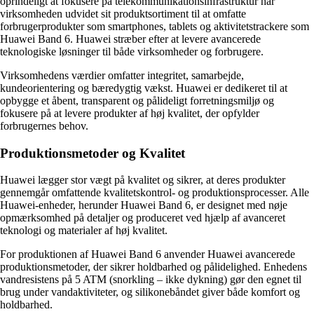
oprindeligt at fokusere på telekommunikationsinfrastruktur har
virksomheden udvidet sit produktsortiment til at omfatte
forbrugerprodukter som smartphones, tablets og aktivitetstrackere som
Huawei Band 6. Huawei stræber efter at levere avancerede
teknologiske løsninger til både virksomheder og forbrugere.
Virksomhedens værdier omfatter integritet, samarbejde,
kundeorientering og bæredygtig vækst. Huawei er dedikeret til at
opbygge et åbent, transparent og pålideligt forretningsmiljø og
fokusere på at levere produkter af høj kvalitet, der opfylder
forbrugernes behov.
Produktionsmetoder og Kvalitet
Huawei lægger stor vægt på kvalitet og sikrer, at deres produkter
gennemgår omfattende kvalitetskontrol- og produktionsprocesser. Alle
Huawei-enheder, herunder Huawei Band 6, er designet med nøje
opmærksomhed på detaljer og produceret ved hjælp af avanceret
teknologi og materialer af høj kvalitet.
For produktionen af Huawei Band 6 anvender Huawei avancerede
produktionsmetoder, der sikrer holdbarhed og pålidelighed. Enhedens
vandresistens på 5 ATM (snorkling – ikke dykning) gør den egnet til
brug under vandaktiviteter, og silikonebåndet giver både komfort og
holdbarhed.