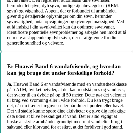
søvnkvalitet. Den registrerer automatisk dine søvnfaser,
herunder let søvn, dyb søvn, hurtige øjenbevægelser (REM-
søvn) og vågenhed. Appen, der er forbundet til armbåndet,
giver dig detaljerede oplysninger om din søvn, herunder
søvnvarighed, antal opvågninger og søvnregelmæssighed. Ved
at få indsigt i din søvnkvalitet kan du optimere søvnvaner,
identificere potentielle søvnproblemer og arbejde hen imod at få
en mere afslappende og dyb søvn, der er afgørende for din
generelle sundhed og velvære.
Er Huawei Band 6 vandafvisende, og hvordan
kan jeg bruge det under forskellige forhold?
Ja, Huawei Band 6 er vandafvisende med en vandtæthedsklasse
på 5 ATM, hvilket betyder, at det kan modstå pres og vandtryk,
der svarer til en dybde på op til 50 meter. Dette gør det velegnet
til brug ved svømning eller i våde forhold. Du kan trygt bruge
det, når du træner i regnvejr eller når du er i poolen eller havet.
Det vil stadig kunne spore dine aktiviteter og give dig nøjagtige
data uden at blive beskadiget af vand. Det er altid vigtigt at
huske at skylle armbåndet grundigt med rent vand efter brug i
saltvand eller klorvand for at sikre, at det forbliver i god stand.