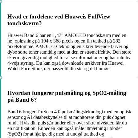
Hvad er fordelene ved Huaweis FullView
touchskærm?
Huawei Band 6 har en 1,47” AMOLED touchskærm med en
høj opløsning på 194 x 368 pixels og en fin tæthed på 282
pixels/tomme. AMOLED-teknologien sikrer levende farver og
dybe sorte toner samtidig med at den er strømeffektiv. Den store
skærm giver dig mulighed for at se informationer og har intuitiv
4-vejs styring. Du kan også downloade urskiver fra Huawei
Watch Face Store, der passer til din stil og dit humør.
Hvordan fungerer pulsmåling og SpO2-måling
på Band 6?
Band 6 bruger TruSeen 4.0 pulsmålingsteknologi med en optisk
sensor og AI databeskyttelse til at monitorere din puls døgnet
rundt. Hvis din puls går under eller over sikre niveauer, får du
en notifikation. Enheden kan også måle iltmætning i blodet
(SpO2) for at hjælpe dig med at undgå træthed og