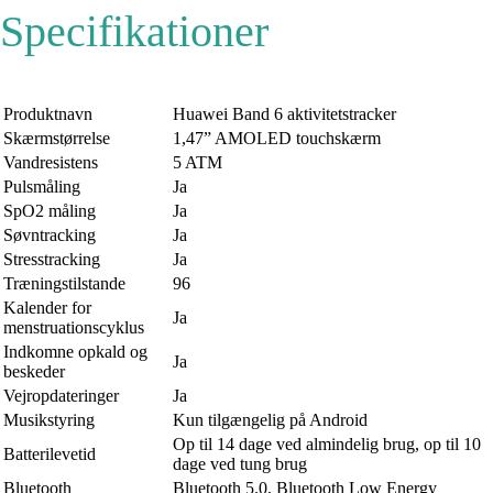
Specifikationer
Produktnavn
Huawei Band 6 aktivitetstracker
Skærmstørrelse
1,47” AMOLED touchskærm
Vandresistens
5 ATM
Pulsmåling
Ja
SpO2 måling
Ja
Søvntracking
Ja
Stresstracking
Ja
Træningstilstande
96
Kalender for
Ja
menstruationscyklus
Indkomne opkald og
Ja
beskeder
Vejropdateringer
Ja
Musikstyring
Kun tilgængelig på Android
Op til 14 dage ved almindelig brug, op til 10
Batterilevetid
dage ved tung brug
Bluetooth
Bluetooth 5.0, Bluetooth Low Energy