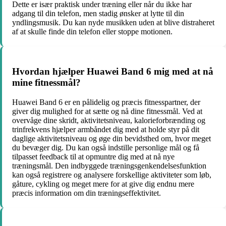
Dette er især praktisk under træning eller når du ikke har
adgang til din telefon, men stadig ønsker at lytte til din
yndlingsmusik. Du kan nyde musikken uden at blive distraheret
af at skulle finde din telefon eller stoppe motionen.
Hvordan hjælper Huawei Band 6 mig med at nå
mine fitnessmål?
Huawei Band 6 er en pålidelig og præcis fitnesspartner, der
giver dig mulighed for at sætte og nå dine fitnessmål. Ved at
overvåge dine skridt, aktivitetsniveau, kalorieforbrænding og
trinfrekvens hjælper armbåndet dig med at holde styr på dit
daglige aktivitetsniveau og øge din bevidsthed om, hvor meget
du bevæger dig. Du kan også indstille personlige mål og få
tilpasset feedback til at opmuntre dig med at nå nye
træningsmål. Den indbyggede træningsgenkendelsesfunktion
kan også registrere og analysere forskellige aktiviteter som løb,
gåture, cykling og meget mere for at give dig endnu mere
præcis information om din træningseffektivitet.