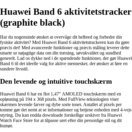
Huawei Band 6 aktivitetstracker
(graphite black)
Har du nogensinde ønsket at overvåge dit helbred og forbedre din
fysiske aktivitet? Med Huawei Band 6 aktivitetstrackeren kan du gøre
præcis det! Med avancerede funktioner og præcis måling leverer dette
smarte ur nøjagtige data om din træning, søvnkvalitet og sundhed
generelt. Lad os dykke ned i de spændende funktioner, der gør Huawei
Band 6 til det ideelle valg for aktive mennesker, der ønsker at føre en
sundere livsstil.
Den levende og intuitive touchskærm
Huawei Band 6 har en flot 1,47″ AMOLED touchskærm med en
opløsning på 194 x 368 pixels. Med FullView-teknologien viser
skærmen levende farver og dybe sorte toner. Antallet af pixels per
tomme gør det nemt at se informationer og betjene enheden med 4-vejs
styring. Du kan endda downloade forskellige urskiver fra Huawei
Watch Face Store for at tilpasse uret efter din personlige stil og dit
humør.