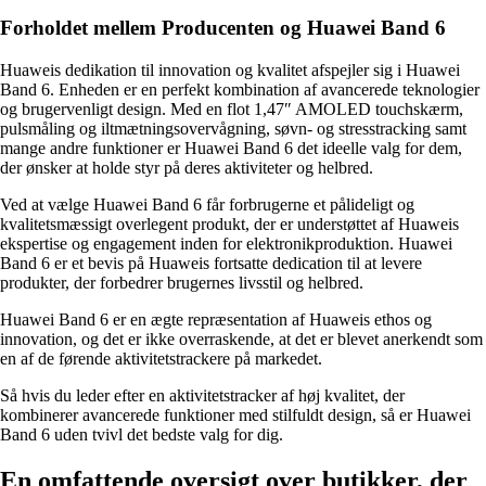
Forholdet mellem Producenten og Huawei Band 6
Huaweis dedikation til innovation og kvalitet afspejler sig i Huawei
Band 6. Enheden er en perfekt kombination af avancerede teknologier
og brugervenligt design. Med en flot 1,47″ AMOLED touchskærm,
pulsmåling og iltmætningsovervågning, søvn- og stresstracking samt
mange andre funktioner er Huawei Band 6 det ideelle valg for dem,
der ønsker at holde styr på deres aktiviteter og helbred.
Ved at vælge Huawei Band 6 får forbrugerne et pålideligt og
kvalitetsmæssigt overlegent produkt, der er understøttet af Huaweis
ekspertise og engagement inden for elektronikproduktion. Huawei
Band 6 er et bevis på Huaweis fortsatte dedication til at levere
produkter, der forbedrer brugernes livsstil og helbred.
Huawei Band 6 er en ægte repræsentation af Huaweis ethos og
innovation, og det er ikke overraskende, at det er blevet anerkendt som
en af ​​de førende aktivitetstrackere på markedet.
Så hvis du leder efter en aktivitetstracker af høj kvalitet, der
kombinerer avancerede funktioner med stilfuldt design, så er Huawei
Band 6 uden tvivl det bedste valg for dig.
En omfattende oversigt over butikker, der