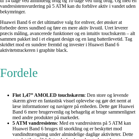
til 14 dage ved almindelig brug og 10 dage ved tung brug. Og med en
vandresistensvurdering på 5 ATM kan du forblive aktiv i vandet uden
bekymringer.
Huawei Band 6 er det ultimative valg for enhver, der ønsker at
forbedre deres sundhed og føre en mere aktiv livsstil. Uret leverer
præcis måling, avancerede funktioner og en intuitiv touchskærm – alt
sammen pakket ind i et elegant design og en lang batterilevetid. Tag
skridtet mod en sundere fremtid og invester i Huawei Band 6
aktivitetstrackeren i graphite black.
Fordele
Flot 1,47” AMOLED touchskærm
: Den store og levende
skærm giver en fantastisk visuel oplevelse og gør det nemt at
læse informationer og navigere på enheden. Dette gør Huawei
Band 6 mere brugervenlig og behagelig at bruge sammenlignet
med andre produkter på markedet.
5 ATM vandresistens
: Med en vandresistens på 5 ATM kan
Huawei Band 6 bruges til snorkling og er beskyttet mod
vandindtrængning under almindelige daglige aktiviteter. Dette