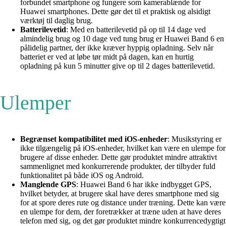
forbundet smartphone og fungere som kamerablænde for
Huawei smartphones. Dette gør det til et praktisk og alsidigt
værktøj til daglig brug.
Batterilevetid
: Med en batterilevetid på op til 14 dage ved
almindelig brug og 10 dage ved tung brug er Huawei Band 6 en
pålidelig partner, der ikke kræver hyppig opladning. Selv når
batteriet er ved at løbe tør midt på dagen, kan en hurtig
opladning på kun 5 minutter give op til 2 dages batterilevetid.
Ulemper
Begrænset kompatibilitet med iOS-enheder
: Musikstyring er
ikke tilgængelig på iOS-enheder, hvilket kan være en ulempe for
brugere af disse enheder. Dette gør produktet mindre attraktivt
sammenlignet med konkurrerende produkter, der tilbyder fuld
funktionalitet på både iOS og Android.
Manglende GPS
: Huawei Band 6 har ikke indbygget GPS,
hvilket betyder, at brugere skal have deres smartphone med sig
for at spore deres rute og distance under træning. Dette kan være
en ulempe for dem, der foretrækker at træne uden at have deres
telefon med sig, og det gør produktet mindre konkurrencedygtigt