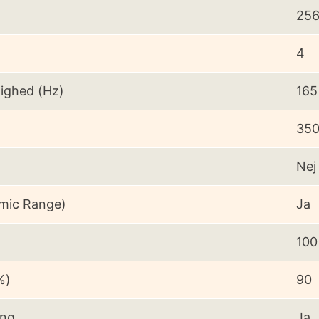
25
4
ighed (Hz)
165
35
Nej
mic Range)
Ja
100
%)
90
ing
Ja