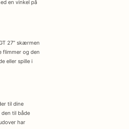
ed en vinkel på
w GT 27” skærmen
e flimmer og den
eller spille i
r til dine
 den til både
udover har