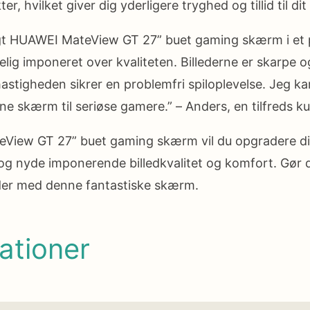
er, hvilket giver dig yderligere tryghed og tillid til dit
gt HUAWEI MateView GT 27” buet gaming skærm i et p
kelig imponeret over kvaliteten. Billederne er skarpe 
astigheden sikrer en problemfri spiloplevelse. Jeg k
e skærm til seriøse gamere.” – Anders, en tilfreds k
iew GT 27” buet gaming skærm vil du opgradere d
g nyde imponerende billedkvalitet og komfort. Gør dig
højder med denne fantastiske skærm.
ationer