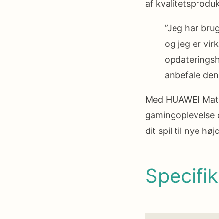
af kvalitetsprodukt
”Jeg har bru
og jeg er vir
opdateringsh
anbefale denn
Med HUAWEI MateV
gamingoplevelse o
dit spil til nye 
Specifik