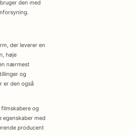
u bruger den med
mforsyning.
m, der leverer en
n, høje
e en nærmest
illinger og
er er den også
 filmskabere og
lle egenskaber med
førende producent