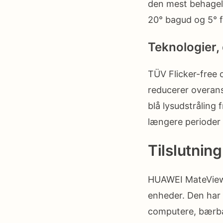
den mest behagel
20° bagud og 5° f
Teknologier,
TÜV Flicker-free
reducerer overans
blå lysudstråling 
længere perioder 
Tilslutning
HUAWEI MateView G
enheder. Den har e
computere, bærbar