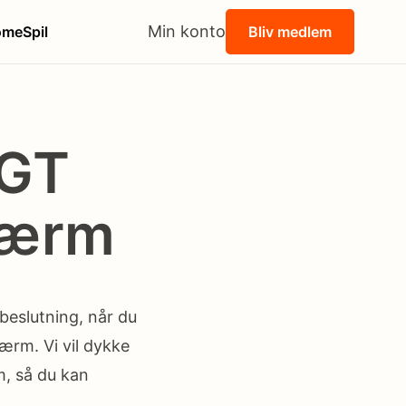
Min konto
ome
Spil
Bliv medlem
 GT
kærm
 beslutning, når du
rm. Vi vil dykke
m, så du kan