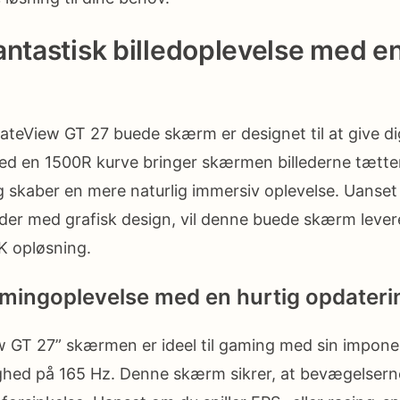
antastisk billedoplevelse med e
eView GT 27 buede skærm er designet til at give d
Med en 1500R kurve bringer skærmen billederne tætte
 skaber en mere naturlig immersiv oplevelse. Uanset o
bejder med grafisk design, vil denne buede skærm leve
2K opløsning.
mingoplevelse med en hurtig opdater
GT 27” skærmen er ideel til gaming med sin impon
ghed på 165 Hz. Denne skærm sikrer, at bevægelser