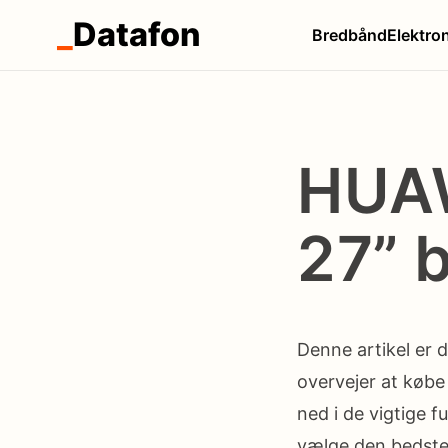
_
Datafon
Bredbånd
Elektro
HUAW
27” 
Denne artikel er d
overvejer at køb
ned i de vigtige 
vælge den bedste 