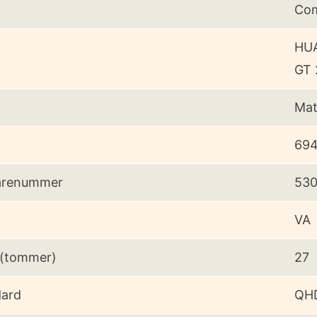
Com
HUA
GT 
Mat
69
arenummer
53
VA
 (tommer)
27
dard
QHD