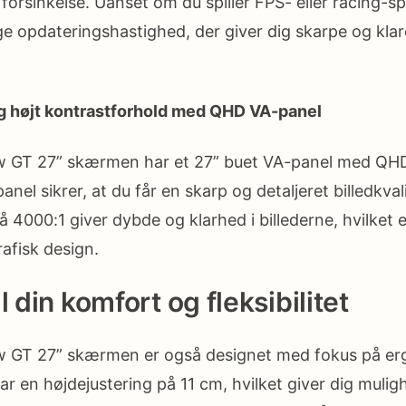
orsinkelse. Uanset om du spiller FPS- eller racing-spi
e opdateringshastighed, der giver dig skarpe og klare 
og højt kontrastforhold med QHD VA-panel
 GT 27” skærmen har et 27” buet VA-panel med QH
anel sikrer, at du får en skarp og detaljeret billedkval
å 4000:1 giver dybde og klarhed i billederne, hvilket 
afisk design.
l din komfort og fleksibilitet
 GT 27” skærmen er også designet med fokus på er
 har en højdejustering på 11 cm, hvilket giver dig mulig