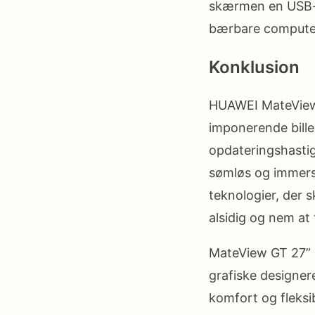
skærmen en USB-C-
bærbare computer
Konklusion
HUAWEI MateView 
imponerende bille
opdateringshastig
sømløs og immersi
teknologier, der s
alsidig og nem at t
MateView GT 27” s
grafiske designer
komfort og fleks