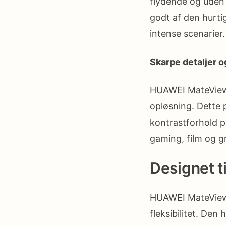
flydende og uden f
godt af den hurtig
intense scenarier.
Skarpe detaljer 
HUAWEI MateView
opløsning. Dette p
kontrastforhold p
gaming, film og gr
Designet ti
HUAWEI MateView
fleksibilitet. Den