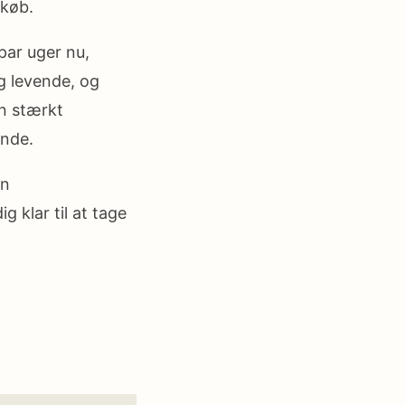
 køb.
ar uger nu,
og levende, og
an stærkt
unde.
in
 klar til at tage