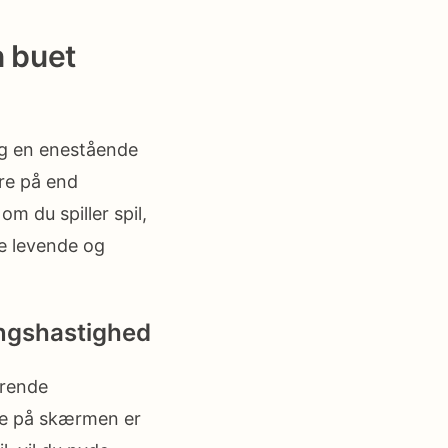
n buet
ig en enestående
re på end
m du spiller spil,
re levende og
ingshastighed
erende
ne på skærmen er