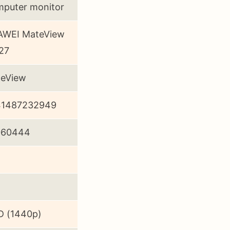
puter monitor
WEI MateView
27
eView
41487232949
060444
 (1440p)