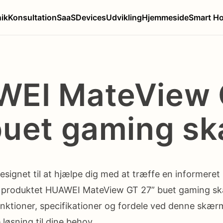
nik
Konsultation
SaaS
Devices
Udvikling
Hjemmeside
Smart H
EI MateView
buet gaming s
esignet til at hjælpe dig med at træffe en informeret
e produktet HUAWEI MateView GT 27” buet gaming skæ
funktioner, specifikationer og fordele ved denne skær
løsning til dine behov.