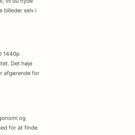
l, vil du nyde
billeder selv i
D 1440p
itet. Det høje
er afgørende for
gonomi og
hed for at finde