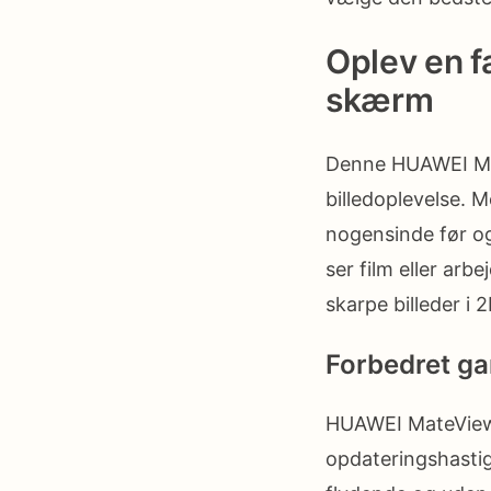
Oplev en f
skærm
Denne HUAWEI Mat
billedoplevelse. 
nogensinde før og
ser film eller ar
skarpe billeder i 
Forbedret ga
HUAWEI MateView 
opdateringshasti