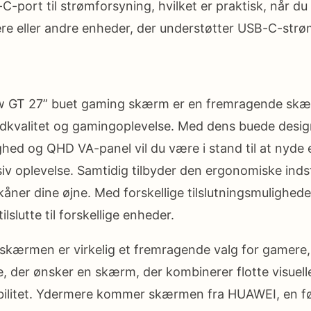
port til strømforsyning, hvilket er praktisk, når d
e eller andre enheder, der understøtter USB-C-strø
GT 27” buet gaming skærm er en fremragende skær
dkvalitet og gamingoplevelse. Med dens buede desig
hed og QHD VA-panel vil du være i stand til at nyd
v oplevelse. Samtidig tilbyder den ergonomiske indst
kåner dine øjne. Med forskellige tilslutningsmulighed
ilslutte til forskellige enheder.
kærmen er virkelig et fremragende valg for gamere,
e, der ønsker en skærm, der kombinerer flotte visue
ibilitet. Ydermere kommer skærmen fra HUAWEI, en 