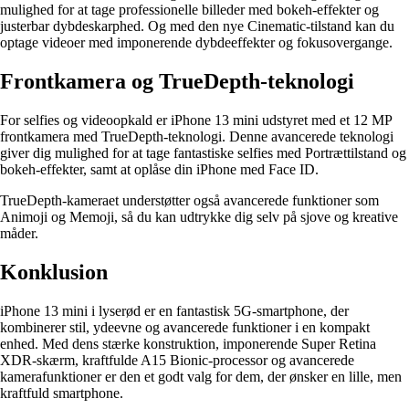
mulighed for at tage professionelle billeder med bokeh-effekter og
justerbar dybdeskarphed. Og med den nye Cinematic-tilstand kan du
optage videoer med imponerende dybdeeffekter og fokusovergange.
Frontkamera og TrueDepth-teknologi
For selfies og videoopkald er iPhone 13 mini udstyret med et 12 MP
frontkamera med TrueDepth-teknologi. Denne avancerede teknologi
giver dig mulighed for at tage fantastiske selfies med Portrættilstand og
bokeh-effekter, samt at oplåse din iPhone med Face ID.
TrueDepth-kameraet understøtter også avancerede funktioner som
Animoji og Memoji, så du kan udtrykke dig selv på sjove og kreative
måder.
Konklusion
iPhone 13 mini i lyserød er en fantastisk 5G-smartphone, der
kombinerer stil, ydeevne og avancerede funktioner i en kompakt
enhed. Med dens stærke konstruktion, imponerende Super Retina
XDR-skærm, kraftfulde A15 Bionic-processor og avancerede
kamerafunktioner er den et godt valg for dem, der ønsker en lille, men
kraftfuld smartphone.