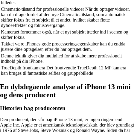
billeder.
Cinematic-tilstand for professionelle videoer Når du optager videoer,
kan du drage fordel af den nye Cinematic-tilstand, som automatisk
skifter fokus fra ét subjekt til et andet, hvilket skaber flotte
dybdeeffekter og fokusovergange.
Kameraet fornemmer også, når et nyt subjekt træder ind i scenen og
skifter fokus.
Takket være iPhones gode processeringsegenskaber kan du endda
justere dine optagelser, efter du har optaget dem.
Denne teknik giver dig mulighed for at skabe mere professionelt
indhold på din iPhone.
TrueDepth frontkamera Det frontvendte TrueDepth 12 MP kamera
kan bruges til fantastiske selfies og gruppebillede
En dybdegående analyse af iPhone 13 mini
og dens producent
Historien bag producenten
Den producent, der står bag iPhone 13 mini, er ingen ringere end
Apple Inc. Apple er et amerikansk teknologiselskab, der blev grundlagt
i 1976 af Steve Jobs, Steve Wozniak og Ronald Wayne. Siden da har