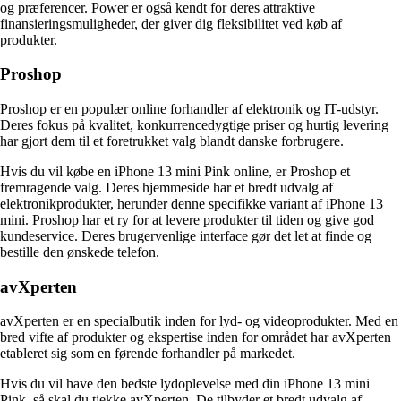
og præferencer. Power er også kendt for deres attraktive
finansieringsmuligheder, der giver dig fleksibilitet ved køb af
produkter.
Proshop
Proshop er en populær online forhandler af elektronik og IT-udstyr.
Deres fokus på kvalitet, konkurrencedygtige priser og hurtig levering
har gjort dem til et foretrukket valg blandt danske forbrugere.
Hvis du vil købe en iPhone 13 mini Pink online, er Proshop et
fremragende valg. Deres hjemmeside har et bredt udvalg af
elektronikprodukter, herunder denne specifikke variant af iPhone 13
mini. Proshop har et ry for at levere produkter til tiden og give god
kundeservice. Deres brugervenlige interface gør det let at finde og
bestille den ønskede telefon.
avXperten
avXperten er en specialbutik inden for lyd- og videoprodukter. Med en
bred vifte af produkter og ekspertise inden for området har avXperten
etableret sig som en førende forhandler på markedet.
Hvis du vil have den bedste lydoplevelse med din iPhone 13 mini
Pink, så skal du tjekke avXperten. De tilbyder et bredt udvalg af