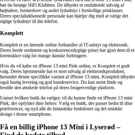
bør du besøge HiFi Klubben. De tilbyder et omfattende udvalg af
højttalere, forstærkere og andet lydudstyr i forskellige prisklasser.
Deres specialuddannede personale kan hjælpe dig med at vælge det
rigtige lydudstyr til din telefon.
Komplett
Komplett er en førende online forhandler af IT-udstyr og elektronik.
Deres brede sortiment og konkurrencedygtige priser har gjort dem til et
foretrukket valg for mange danske forbrugere.
Hvis du vil købe en iPhone 13 mini Pink online, er Komplett et godt
valg. Deres hjemmeside har et stort udvalg af elektronikprodukter,
herunder denne specifikke variant af iPhone 13 mini. Komplett tilbyder
også hurtig levering og god kundeservice. Du kan nemt finde og
bestille den ønskede telefon på deres brugervenlige platform.
Uanset hvilken butik du vælger, vil du kunne finde en iPhone 13 mini
Pink, der opfylder dine behov. Vælg en butik, der passer bedst til dine
præferencer, og nyd alle de fantastiske funktioner og det smukke
design i denne smartphone.
Få en billig iPhone 13 Mini i Lyserød –
Find de bedste tilbud