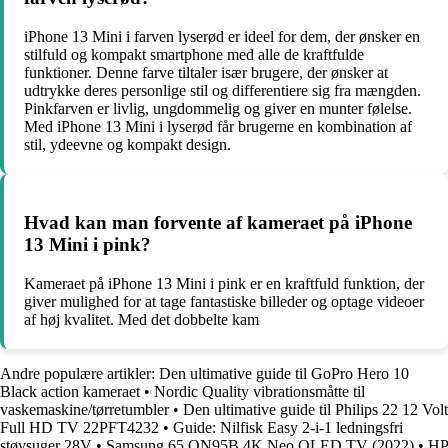
iPhone 13 Mini i farven lyserød er ideel for dem, der ønsker en
stilfuld og kompakt smartphone med alle de kraftfulde
funktioner. Denne farve tiltaler især brugere, der ønsker at
udtrykke deres personlige stil og differentiere sig fra mængden.
Pinkfarven er livlig, ungdommelig og giver en munter følelse.
Med iPhone 13 Mini i lyserød får brugerne en kombination af
stil, ydeevne og kompakt design.
Hvad kan man forvente af kameraet på iPhone
13 Mini i pink?
Kameraet på iPhone 13 Mini i pink er en kraftfuld funktion, der
giver mulighed for at tage fantastiske billeder og optage videoer
af høj kvalitet. Med det dobbelte kam
Andre populære artikler:
Den ultimative guide til GoPro Hero 10
Black action kameraet
•
Nordic Quality vibrationsmåtte til
vaskemaskine/tørretumbler
•
Den ultimative guide til Philips 22 12 Volt
Full HD TV 22PFT4232
•
Guide: Nilfisk Easy 2-i-1 ledningsfri
støvsuger 28V
•
Samsung 65 QN95B 4K Neo QLED TV (2022)
•
HP