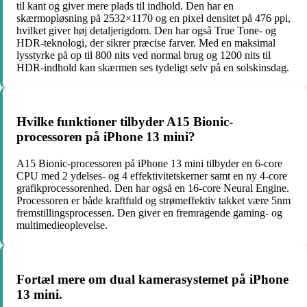
til kant og giver mere plads til indhold. Den har en
skærmopløsning på 2532×1170 og en pixel densitet på 476 ppi,
hvilket giver høj detaljerigdom. Den har også True Tone- og
HDR-teknologi, der sikrer præcise farver. Med en maksimal
lysstyrke på op til 800 nits ved normal brug og 1200 nits til
HDR-indhold kan skærmen ses tydeligt selv på en solskinsdag.
Hvilke funktioner tilbyder A15 Bionic-
processoren på iPhone 13 mini?
A15 Bionic-processoren på iPhone 13 mini tilbyder en 6-core
CPU med 2 ydelses- og 4 effektivitetskerner samt en ny 4-core
grafikprocessorenhed. Den har også en 16-core Neural Engine.
Processoren er både kraftfuld og strømeffektiv takket være 5nm
fremstillingsprocessen. Den giver en fremragende gaming- og
multimedieoplevelse.
Fortæl mere om dual kamerasystemet på iPhone
13 mini.