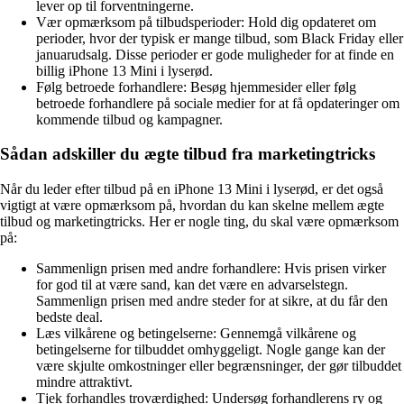
lever op til forventningerne.
Vær opmærksom på tilbudsperioder: Hold dig opdateret om
perioder, hvor der typisk er mange tilbud, som Black Friday eller
januarudsalg. Disse perioder er gode muligheder for at finde en
billig iPhone 13 Mini i lyserød.
Følg betroede forhandlere: Besøg hjemmesider eller følg
betroede forhandlere på sociale medier for at få opdateringer om
kommende tilbud og kampagner.
Sådan adskiller du ægte tilbud fra marketingtricks
Når du leder efter tilbud på en iPhone 13 Mini i lyserød, er det også
vigtigt at være opmærksom på, hvordan du kan skelne mellem ægte
tilbud og marketingtricks. Her er nogle ting, du skal være opmærksom
på:
Sammenlign prisen med andre forhandlere: Hvis prisen virker
for god til at være sand, kan det være en advarselstegn.
Sammenlign prisen med andre steder for at sikre, at du får den
bedste deal.
Læs vilkårene og betingelserne: Gennemgå vilkårene og
betingelserne for tilbuddet omhyggeligt. Nogle gange kan der
være skjulte omkostninger eller begrænsninger, der gør tilbuddet
mindre attraktivt.
Tjek forhandles troværdighed: Undersøg forhandlerens ry og