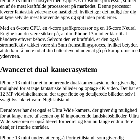
iPhone 13 mini er udstyret med Apples A15 Bionic-processor, som er
en af de mest kraftfulde processorer på markedet. Denne processor
leverer fantastisk ydeevne og hastighed, hvilket gør det muligt for dig
at køre selv de mest krævende apps og spil uden problemer.
Med en 6-core CPU, en 4-core grafikprocessor og en 16-core Neural
Engine kan du være sikker på, at din iPhone 13 mini er klar til at
håndtere ethvert behov. Selvom den er kraftfuld, er den også
strømeffektiv takket være sin 5nm fremstillingsproces, hvilket betyder,
at du kan få mere ud af din batterilevetid uden at gå på kompromis med
ydeevnen.
Avanceret dual-kamerasystem
iPhone 13 mini har et imponerende dual-kamerasystem, der giver dig
mulighed for at tage fantastiske billeder og optage 4K-video. Det har et
12 MP vidvinkelkamera, der tager flotte og detaljerede billeder, selv i
svagt lys takket være Night-tilstand.
Derudover har det også et Ultra Wide-kamera, der giver dig mulighed
for at fange mere af scenen og få imponerende landskabsbilleder. Ultra
Wide-sensoren er også blevet forbedret og kan nu fange endnu flere
detaljer i mørke områder.
iPhone 13 mini understøtter også Portrættilstand, som giver dig