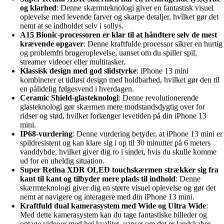
og klarhed
: Denne skærmteknologi giver en fantastisk visuel
oplevelse med levende farver og skarpe detaljer, hvilket gør det
nemt at se indholdet selv i sollys.
A15 Bionic-processoren er klar til at håndtere selv de mest
krævende opgaver
: Denne kraftfulde processor sikrer en hurtig
og problemfri brugeroplevelse, uanset om du spiller spil,
streamer videoer eller multitasker.
Klassisk design med god slidstyrke
: iPhone 13 mini
kombinerer et tidløst design med holdbarhed, hvilket gør den til
en pålidelig følgesvend i hverdagen.
Ceramic Shield-glasteknologi
: Denne revolutionerende
glasteknologi gør skærmen mere modstandsdygtig over for
ridser og stød, hvilket forlænger levetiden på din iPhone 13
mini.
IP68-vurdering
: Denne vurdering betyder, at iPhone 13 mini er
spildresistent og kan klare sig i op til 30 minutter på 6 meters
vanddybde, hvilket giver dig ro i sindet, hvis du skulle komme
ud for en uheldig situation.
Super Retina XDR OLED touchskærmen strækker sig fra
kant til kant og tilbyder mere plads til indhold
: Denne
skærmteknologi giver dig en større visuel oplevelse og gør det
nemt at navigere og interagere med din iPhone 13 mini.
Kraftfuld dual kamerasystem med Wide og Ultra Wide
:
Med dette kamerasystem kan du tage fantastiske billeder og
optage videoer med høj kvalitet, uanset om det er landskaber,