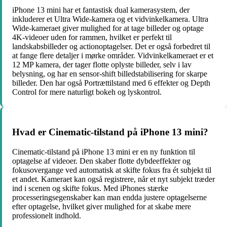
iPhone 13 mini har et fantastisk dual kamerasystem, der
inkluderer et Ultra Wide-kamera og et vidvinkelkamera. Ultra
Wide-kameraet giver mulighed for at tage billeder og optage
4K-videoer uden for rammen, hvilket er perfekt til
landskabsbilleder og actionoptagelser. Det er også forbedret til
at fange flere detaljer i mørke områder. Vidvinkelkameraet er et
12 MP kamera, der tager flotte oplyste billeder, selv i lav
belysning, og har en sensor-shift billedstabilisering for skarpe
billeder. Den har også Portrættilstand med 6 effekter og Depth
Control for mere naturligt bokeh og lyskontrol.
Hvad er Cinematic-tilstand på iPhone 13 mini?
Cinematic-tilstand på iPhone 13 mini er en ny funktion til
optagelse af videoer. Den skaber flotte dybdeeffekter og
fokusovergange ved automatisk at skifte fokus fra ét subjekt til
et andet. Kameraet kan også registrere, når et nyt subjekt træder
ind i scenen og skifte fokus. Med iPhones stærke
processeringsegenskaber kan man endda justere optagelserne
efter optagelse, hvilket giver mulighed for at skabe mere
professionelt indhold.