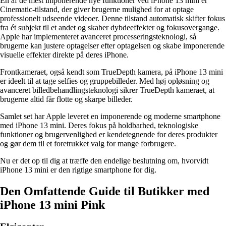
En af de mest imponerende nye funktioner ved iPhone 13 mini er
Cinematic-tilstand, der giver brugerne mulighed for at optage
professionelt udseende videoer. Denne tilstand automatisk skifter fokus
fra ét subjekt til et andet og skaber dybdeeffekter og fokusovergange.
Apple har implementeret avanceret processeringsteknologi, så
brugerne kan justere optagelser efter optagelsen og skabe imponerende
visuelle effekter direkte på deres iPhone.
Frontkameraet, også kendt som TrueDepth kamera, på iPhone 13 mini
er ideelt til at tage selfies og gruppebilleder. Med høj opløsning og
avanceret billedbehandlingsteknologi sikrer TrueDepth kameraet, at
brugerne altid får flotte og skarpe billeder.
Samlet set har Apple leveret en imponerende og moderne smartphone
med iPhone 13 mini. Deres fokus på holdbarhed, teknologiske
funktioner og brugervenlighed er kendetegnende for deres produkter
og gør dem til et foretrukket valg for mange forbrugere.
Nu er det op til dig at træffe den endelige beslutning om, hvorvidt
iPhone 13 mini er den rigtige smartphone for dig.
Den Omfattende Guide til Butikker med
iPhone 13 mini Pink