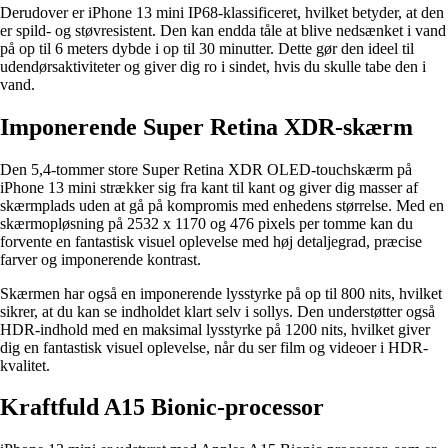
Derudover er iPhone 13 mini IP68-klassificeret, hvilket betyder, at den
er spild- og støvresistent. Den kan endda tåle at blive nedsænket i vand
på op til 6 meters dybde i op til 30 minutter. Dette gør den ideel til
udendørsaktiviteter og giver dig ro i sindet, hvis du skulle tabe den i
vand.
Imponerende Super Retina XDR-skærm
Den 5,4-tommer store Super Retina XDR OLED-touchskærm på
iPhone 13 mini strækker sig fra kant til kant og giver dig masser af
skærmplads uden at gå på kompromis med enhedens størrelse. Med en
skærmopløsning på 2532 x 1170 og 476 pixels per tomme kan du
forvente en fantastisk visuel oplevelse med høj detaljegrad, præcise
farver og imponerende kontrast.
Skærmen har også en imponerende lysstyrke på op til 800 nits, hvilket
sikrer, at du kan se indholdet klart selv i sollys. Den understøtter også
HDR-indhold med en maksimal lysstyrke på 1200 nits, hvilket giver
dig en fantastisk visuel oplevelse, når du ser film og videoer i HDR-
kvalitet.
Kraftfuld A15 Bionic-processor