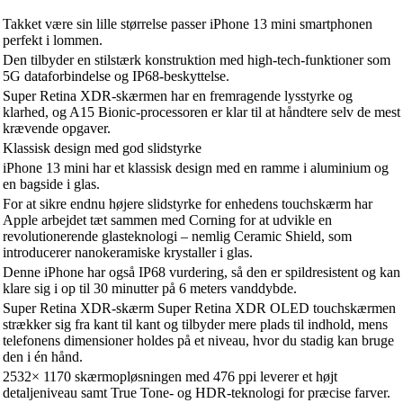
Takket være sin lille størrelse passer iPhone 13 mini smartphonen
perfekt i lommen.
Den tilbyder en stilstærk konstruktion med high-tech-funktioner som
5G dataforbindelse og IP68-beskyttelse.
Super Retina XDR-skærmen har en fremragende lysstyrke og
klarhed, og A15 Bionic-processoren er klar til at håndtere selv de mest
krævende opgaver.
Klassisk design med god slidstyrke
iPhone 13 mini har et klassisk design med en ramme i aluminium og
en bagside i glas.
For at sikre endnu højere slidstyrke for enhedens touchskærm har
Apple arbejdet tæt sammen med Corning for at udvikle en
revolutionerende glasteknologi – nemlig Ceramic Shield, som
introducerer nanokeramiske krystaller i glas.
Denne iPhone har også IP68 vurdering, så den er spildresistent og kan
klare sig i op til 30 minutter på 6 meters vanddybde.
Super Retina XDR-skærm Super Retina XDR OLED touchskærmen
strækker sig fra kant til kant og tilbyder mere plads til indhold, mens
telefonens dimensioner holdes på et niveau, hvor du stadig kan bruge
den i én hånd.
2532× 1170 skærmopløsningen med 476 ppi leverer et højt
detaljeniveau samt True Tone- og HDR-teknologi for præcise farver.