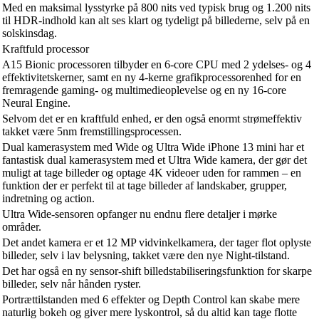
Med en maksimal lysstyrke på 800 nits ved typisk brug og 1.200 nits
til HDR-indhold kan alt ses klart og tydeligt på billederne, selv på en
solskinsdag.
Kraftfuld processor
A15 Bionic processoren tilbyder en 6-core CPU med 2 ydelses- og 4
effektivitetskerner, samt en ny 4-kerne grafikprocessorenhed for en
fremragende gaming- og multimedieoplevelse og en ny 16-core
Neural Engine.
Selvom det er en kraftfuld enhed, er den også enormt strømeffektiv
takket være 5nm fremstillingsprocessen.
Dual kamerasystem med Wide og Ultra Wide iPhone 13 mini har et
fantastisk dual kamerasystem med et Ultra Wide kamera, der gør det
muligt at tage billeder og optage 4K videoer uden for rammen – en
funktion der er perfekt til at tage billeder af landskaber, grupper,
indretning og action.
Ultra Wide-sensoren opfanger nu endnu flere detaljer i mørke
områder.
Det andet kamera er et 12 MP vidvinkelkamera, der tager flot oplyste
billeder, selv i lav belysning, takket være den nye Night-tilstand.
Det har også en ny sensor-shift billedstabiliseringsfunktion for skarpe
billeder, selv når hånden ryster.
Portrættilstanden med 6 effekter og Depth Control kan skabe mere
naturlig bokeh og giver mere lyskontrol, så du altid kan tage flotte