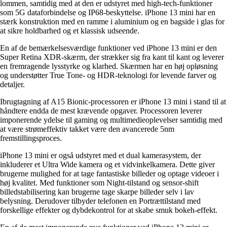
lommen, samtidig med at den er udstyret med high-tech-funktioner
som 5G dataforbindelse og IP68-beskyttelse. iPhone 13 mini har en
stærk konstruktion med en ramme i aluminium og en bagside i glas for
at sikre holdbarhed og et klassisk udseende.
En af de bemærkelsesværdige funktioner ved iPhone 13 mini er den
Super Retina XDR-skærm, der strækker sig fra kant til kant og leverer
en fremragende lysstyrke og klarhed. Skærmen har en høj opløsning
og understøtter True Tone- og HDR-teknologi for levende farver og
detaljer.
Ibrugtagning af A15 Bionic-processoren er iPhone 13 mini i stand til at
håndtere endda de mest krævende opgaver. Processoren leverer
imponerende ydelse til gaming og multimedieoplevelser samtidig med
at være strømeffektiv takket være den avancerede 5nm
fremstillingsproces.
iPhone 13 mini er også udstyret med et dual kamerasystem, der
inkluderer et Ultra Wide kamera og et vidvinkelkamera. Dette giver
brugerne mulighed for at tage fantastiske billeder og optage videoer i
høj kvalitet. Med funktioner som Night-tilstand og sensor-shift
billedstabilisering kan brugerne tage skarpe billeder selv i lav
belysning. Derudover tilbyder telefonen en Portrættilstand med
forskellige effekter og dybdekontrol for at skabe smuk bokeh-effekt.