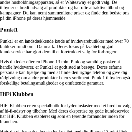
andre husholdningsapparater, så er Whiteaway et godt valg. De
tilbyder et bredt udvalg af produkter og har ofte attraktive tilbud og
kampagner. Du kan nemt sammenligne priser og finde den bedste pris
på din iPhone på deres hjemmeside.
Punkt1
Punkt1 er en landsdækkende kæde af hvidevarebutikker med over 70
butikker rundt om i Danmark. Deres fokus på kvalitet og god
kundeservice har gjort dem til et foretrukket valg for forbrugere.
Hvis du leder efter en iPhone 13 mini Pink og samtidig ønsker at
handle hvidevarer, er Punkt1 et godt sted at besøge. Deres erfarne
personale kan hjælpe dig med at finde den rigtige telefon og give dig
rådgivning om andre produkter i deres sortiment. Punkt1 tilbyder også
forskellige betalingsmuligheder og omfattende garantier.
HiFi Klubben
HiFi Klubben er en specialbutik for lydentusiaster med et bredt udvalg
af hi-fi-udstyr og tilbehør. Med deres ekspertise og gode kundeservice
har HiFi Klubben etableret sig som en førende forhandler inden for
branchen.
Hvis du vil have den bedste lydkvalitet med din iPhone 13 mini Pink,