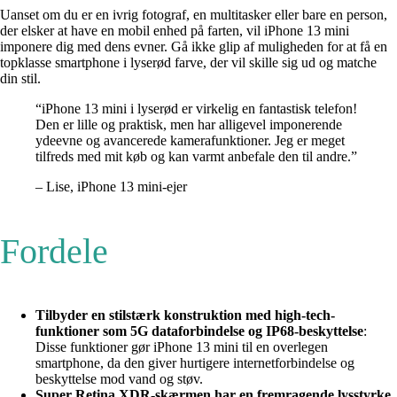
Uanset om du er en ivrig fotograf, en multitasker eller bare en person,
der elsker at have en mobil enhed på farten, vil iPhone 13 mini
imponere dig med dens evner. Gå ikke glip af muligheden for at få en
topklasse smartphone i lyserød farve, der vil skille sig ud og matche
din stil.
“iPhone 13 mini i lyserød er virkelig en fantastisk telefon!
Den er lille og praktisk, men har alligevel imponerende
ydeevne og avancerede kamerafunktioner. Jeg er meget
tilfreds med mit køb og kan varmt anbefale den til andre.”
– Lise, iPhone 13 mini-ejer
Fordele
Tilbyder en stilstærk konstruktion med high-tech-
funktioner som 5G dataforbindelse og IP68-beskyttelse
:
Disse funktioner gør iPhone 13 mini til en overlegen
smartphone, da den giver hurtigere internetforbindelse og
beskyttelse mod vand og støv.
Super Retina XDR-skærmen har en fremragende lysstyrke