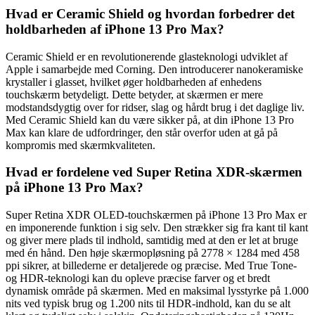
Hvad er Ceramic Shield og hvordan forbedrer det
holdbarheden af iPhone 13 Pro Max?
Ceramic Shield er en revolutionerende glasteknologi udviklet af
Apple i samarbejde med Corning. Den introducerer nanokeramiske
krystaller i glasset, hvilket øger holdbarheden af enhedens
touchskærm betydeligt. Dette betyder, at skærmen er mere
modstandsdygtig over for ridser, slag og hårdt brug i det daglige liv.
Med Ceramic Shield kan du være sikker på, at din iPhone 13 Pro
Max kan klare de udfordringer, den står overfor uden at gå på
kompromis med skærmkvaliteten.
Hvad er fordelene ved Super Retina XDR-skærmen
på iPhone 13 Pro Max?
Super Retina XDR OLED-touchskærmen på iPhone 13 Pro Max er
en imponerende funktion i sig selv. Den strækker sig fra kant til kant
og giver mere plads til indhold, samtidig med at den er let at bruge
med én hånd. Den høje skærmopløsning på 2778 × 1284 med 458
ppi sikrer, at billederne er detaljerede og præcise. Med True Tone-
og HDR-teknologi kan du opleve præcise farver og et bredt
dynamisk område på skærmen. Med en maksimal lysstyrke på 1.000
nits ved typisk brug og 1.200 nits til HDR-indhold, kan du se alt