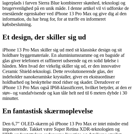
lagerplads i farven Sierra Blue kombinerer skønhed, teknologi og
brugervenlighed på en unik måde. I denne artikel vil vi udforske de
enestående egenskaber ved iPhone 13 Pro Max og give dig al den
information, du har brug for, for at træffe en informeret
købsbeslutning.
Et design, der skiller sig ud
iPhone 13 Pro Max skiller sig ud med sit klassiske design og sit
holdbare byggemateriale. En aluminiumsramme og en bagside af
glas giver telefonen et raffineret udseende og en solid følelse i
hånden. Men hvad der virkelig skiller sig ud, er den innovative
Ceramic Shield-teknologi. Dette revolutionerende glas, der
indeholder nanokeramiske krystaller, giver en ekstraordinær
holdbarhed og beskyttelse mod ridser og skader. Derudover er
iPhone 13 Pro Max også IP68-klassificeret, hvilket betyder, at den er
støv- og vandafvisende og kan tåle helt ned til 6 meters dybde i 30
minutter.
En fantastisk skærmoplevelse
Den 6,7″ OLED-skærm på iPhone 13 Pro Max er intet mindre end
imponerende. Takket være Super Retina XDR-teknologien og