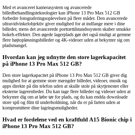
Med et avanceret kamerasystem og avancerede
billedbehandlingsteknologier kan iPhone 13 Pro Max 512 GB
forbedre fotograferingsoplevelsen på flere måder. Den avancerede
ultravidvinkelobjektiv giver mulighed for at indfange mere i dine
billeder, mens det avancerede portrættilstandssystem skaber smukke
bokeh-effekter. Den øgede lagerplads gør det også muligt at gemme
flere højtopløsningsbilleder og 4K-videoer uden at bekymre sig om
pladsmangel.
Hvordan kan jeg udnytte den store lagerkapacitet
på iPhone 13 Pro Max 512 GB?
Den store lagerkapacitet på iPhone 13 Pro Max 512 GB giver dig
mulighed for at gemme store mængder billeder, videoer, musik og
apps direkte på din telefon uden at skulle stole på skytjenester eller
eksterne lagerenheder. Du kan tage flere billeder og videoer uden at
bekymre dig om at løbe tør for plads, og du kan endda downloade
store spil og film til underholdning, når du er på farten uden at
kompromittere dine lagringsmuligheder.
Hvad er fordelene ved en kraftfuld A15 Bionic chip i
iPhone 13 Pro Max 512 GB?