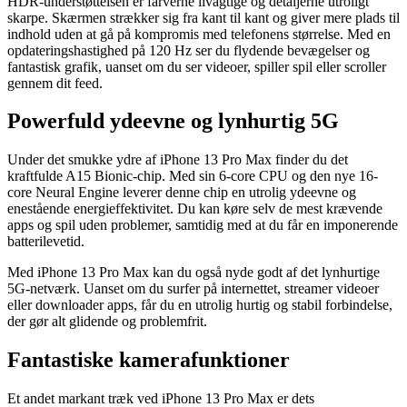
HDR-understøttelsen er farverne livagtige og detaljerne utroligt
skarpe. Skærmen strækker sig fra kant til kant og giver mere plads til
indhold uden at gå på kompromis med telefonens størrelse. Med en
opdateringshastighed på 120 Hz ser du flydende bevægelser og
fantastisk grafik, uanset om du ser videoer, spiller spil eller scroller
gennem dit feed.
Powerfuld ydeevne og lynhurtig 5G
Under det smukke ydre af iPhone 13 Pro Max finder du det
kraftfulde A15 Bionic-chip. Med sin 6-core CPU og den nye 16-
core Neural Engine leverer denne chip en utrolig ydeevne og
enestående energieffektivitet. Du kan køre selv de mest krævende
apps og spil uden problemer, samtidig med at du får en imponerende
batterilevetid.
Med iPhone 13 Pro Max kan du også nyde godt af det lynhurtige
5G-netværk. Uanset om du surfer på internettet, streamer videoer
eller downloader apps, får du en utrolig hurtig og stabil forbindelse,
der gør alt glidende og problemfrit.
Fantastiske kamerafunktioner
Et andet markant træk ved iPhone 13 Pro Max er dets