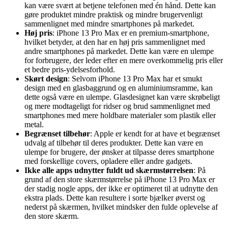
kan være svært at betjene telefonen med én hånd. Dette kan
gøre produktet mindre praktisk og mindre brugervenligt
sammenlignet med mindre smartphones på markedet.
Høj pris
: iPhone 13 Pro Max er en premium-smartphone,
hvilket betyder, at den har en høj pris sammenlignet med
andre smartphones på markedet. Dette kan være en ulempe
for forbrugere, der leder efter en mere overkommelig pris eller
et bedre pris-ydelsesforhold.
Skørt design
: Selvom iPhone 13 Pro Max har et smukt
design med en glasbaggrund og en aluminiumsramme, kan
dette også være en ulempe. Glasdesignet kan være skrøbeligt
og mere modtageligt for ridser og brud sammenlignet med
smartphones med mere holdbare materialer som plastik eller
metal.
Begrænset tilbehør
: Apple er kendt for at have et begrænset
udvalg af tilbehør til deres produkter. Dette kan være en
ulempe for brugere, der ønsker at tilpasse deres smartphone
med forskellige covers, opladere eller andre gadgets.
Ikke alle apps udnytter fuldt ud skærmstørrelsen
: På
grund af den store skærmstørrelse på iPhone 13 Pro Max er
der stadig nogle apps, der ikke er optimeret til at udnytte den
ekstra plads. Dette kan resultere i sorte bjælker øverst og
nederst på skærmen, hvilket mindsker den fulde oplevelse af
den store skærm.