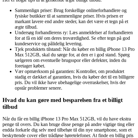
Sammenlign priser: Brug forskellige onlineforhandlere og
fysiske butikker til at sammenligne priser. Hvis prisen er
markant lavere end andre steder, kan det være et tegn på et
ægte tilbud.
Undersøg forhandlerens ry: Læs anmeldelser af forhandleren
for at få en idé om deres troværdighed. Se efter tegn på god
kundeservice og pålidelig levering.
Tjek produktets tilstand: Når du køber en billig iPhone 13 Pro
Max 512GB, skal du sørge for, at den er i god stand. Spørg
sælgeren om eventuelle brugsspor eller defekter, inden du
foretager købet.
Vær opmærksom på garantien: Kontroller, om produktet
stadig er dækket af garantien, hvis du køber det til en billigere
pris. Du vil ikke have ubehagelige overraskelser, hvis der
opstår problemer senere.
Hvad du kan gøre med besparelsen fra et billigt
tilbud
Når du får en billig iPhone 13 Pro Max 512GB, vil du have ekstra
penge til overs. Du kan bruge disse penge på andre vigtige ting eller
endda forkæle dig selv med tilbehør til din nye smartphone, som et
beskyttende cover eller trådløse høretelefoner. At finde en billig pris