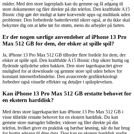
måder. Med den store lagerplads kan du gemme og få adgang til
store dokumenter og filer direkte på din telefon. Den kraftfulde A15
Bionic chip gør det muligt at køre krævende apps og multitask uden
problemer. Den forbedrede batterilevetid sikrer også, at du ikke skal
bekymre dig om at løbe tør for strøm, mens du arbejder på farten.
Er der nogen særlige anvendelser af iPhone 13 Pro
Max 512 GB for dem, der elsker at spille spil?
Ja, iPhone 13 Pro Max 512 GB tilbyder flere fordele for dem, der
elsker at spille spil. Den kraftfulde A15 Bionic chip sikrer hurtig og
flydende spilydelse uden hakken. Den store lagerkapacitet giver
mulighed for at downloade og gemme store spil uden behov for
konstant internetforbindelse. Den avancerede grafikteknologi
forbedrer også visuelle effekter og detaljer i spiloplevelsen.
Kan iPhone 13 Pro Max 512 GB erstatte behovet for
en ekstern harddisk?
Med dens store lagerkapacitet kan iPhone 13 Pro Max 512 GB i
visse tilfælde erstatte behovet for en ekstern harddisk. Du kan
gemme store mængder billeder, videoer og filer direkte på din
telefon, hvilket giver en praktisk og bærbar løsning, når du har brug
for hurtig adgang til dine data. Dog kan en ekstern harddisk stadig