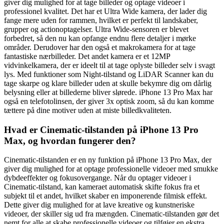
giver dig mulighed for at tage billeder og optage videoer i
professionel kvalitet. Det har et Ultra Wide kamera, der lader dig
fange mere uden for rammen, hvilket er perfekt til landskaber,
grupper og actionoptagelser. Ultra Wide-sensoren er blevet
forbedret, så den nu kan opfange endnu flere detaljer i mørke
områder. Derudover har den også et makrokamera for at tage
fantastiske nærbilleder. Det andet kamera er et 12MP
vidvinkelkamera, der er ideelt til at tage oplyste billeder selv i svagt
lys. Med funktioner som Night-tilstand og LiDAR Scanner kan du
tage skarpe og klare billeder uden at skulle bekymre dig om dårlig
belysning eller at billederne bliver slørede. iPhone 13 Pro Max har
også en telefotolinsen, der giver 3x optisk zoom, så du kan komme
tættere på dine motiver uden at miste billedkvaliteten.
Hvad er Cinematic-tilstanden på iPhone 13 Pro
Max, og hvordan fungerer den?
Cinematic-tilstanden er en ny funktion på iPhone 13 Pro Max, der
giver dig mulighed for at optage professionelle videoer med smukke
dybdeeffekter og fokusovergange. Når du optager videoer i
Cinematic-tilstand, kan kameraet automatisk skifte fokus fra et
subjekt til et andet, hvilket skaber en imponerende filmisk effekt.
Dette giver dig mulighed for at lave kreative og kunstneriske
videoer, der skiller sig ud fra mængden. Cinematic-tilstanden gør det
nemt for alle at skabe professionelle videoer og tilføjer en ekstra