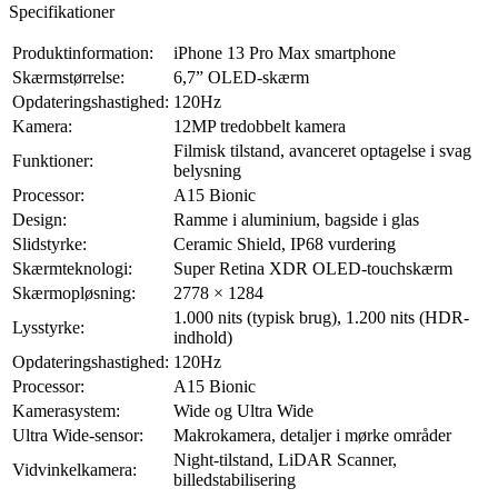
Specifikationer
Produktinformation:
iPhone 13 Pro Max smartphone
Skærmstørrelse:
6,7” OLED-skærm
Opdateringshastighed:
120Hz
Kamera:
12MP tredobbelt kamera
Filmisk tilstand, avanceret optagelse i svag
Funktioner:
belysning
Processor:
A15 Bionic
Design:
Ramme i aluminium, bagside i glas
Slidstyrke:
Ceramic Shield, IP68 vurdering
Skærmteknologi:
Super Retina XDR OLED-touchskærm
Skærmopløsning:
2778 × 1284
1.000 nits (typisk brug), 1.200 nits (HDR-
Lysstyrke:
indhold)
Opdateringshastighed:
120Hz
Processor:
A15 Bionic
Kamerasystem:
Wide og Ultra Wide
Ultra Wide-sensor:
Makrokamera, detaljer i mørke områder
Night-tilstand, LiDAR Scanner,
Vidvinkelkamera:
billedstabilisering