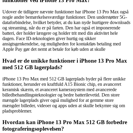
funktioner ved iPhone 13 Pro Max?
Udover de tidligere nævnte funktioner har iPhone 13 Pro Max også
nogle andre bemærkelsesværdige funktioner. Den understøtter 5G-
dataforbindelse, hvilket betyder, at du kan nyde hurtigere downloads
og streaming, når du er på farten. Den har også et imponerende
batteri, der holder længere og holder trit med din aktivitet hele
dagen. Face ID-teknologien giver hurtig og sikker
ansigtsgenkendelse, og muligheden for kontaktløs betaling med
Apple Pay gør det nemt at betale for køb uden at skulle
Hvad er de unikke funktioner i iPhone 13 Pro Max
med 512 GB lagerplads?
iPhone 13 Pro Max med 512 GB lagerplads byder på flere unikke
funktioner, herunder en kraftfuld A15 Bionic chip, en avanceret
keramisk skærm, et avanceret kamerasystem med avancerede
billedbehandlingsteknologier og bedre batterilevetid. Den store
mængde lagerplads giver også mulighed for at gemme store
mængder billeder, videoer og apps uden at skulle bekymre sig om
pladsproblemer.
Hvordan kan iPhone 13 Pro Max 512 GB forbedre
fotograferingsoplevelsen?