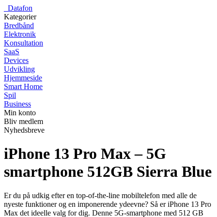
_
Datafon
Kategorier
Bredbånd
Elektronik
Konsultation
SaaS
Devices
Udvikling
Hjemmeside
Smart Home
Spil
Business
Min konto
Bliv medlem
Nyhedsbreve
iPhone 13 Pro Max – 5G
smartphone 512GB Sierra Blue
Er du på udkig efter en top-of-the-line mobiltelefon med alle de
nyeste funktioner og en imponerende ydeevne? Så er iPhone 13 Pro
Max det ideelle valg for dig. Denne 5G-smartphone med 512 GB