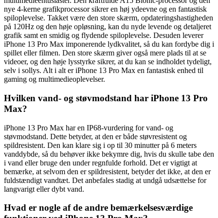
multimedieentusiaster. Den kraftfulde A15 Bionic-processor og den
nye 4-kerne grafikprocessor sikrer en høj ydeevne og en fantastisk
spiloplevelse. Takket være den store skærm, opdateringshastigheden
på 120Hz og den høje opløsning, kan du nyde levende og detaljeret
grafik samt en smidig og flydende spiloplevelse. Desuden leverer
iPhone 13 Pro Max imponerende lydkvalitet, så du kan fordybe dig i
spillet eller filmen. Den store skærm giver også mere plads til at se
videoer, og den høje lysstyrke sikrer, at du kan se indholdet tydeligt,
selv i sollys. Alt i alt er iPhone 13 Pro Max en fantastisk enhed til
gaming og multimedieoplevelser.
Hvilken vand- og støvmodstand har iPhone 13 Pro
Max?
iPhone 13 Pro Max har en IP68-vurdering for vand- og
støvmodstand. Dette betyder, at den er både støvresistent og
spildresistent. Den kan klare sig i op til 30 minutter på 6 meters
vanddybde, så du behøver ikke bekymre dig, hvis du skulle tabe den
i vand eller bruge den under regnfulde forhold. Det er vigtigt at
bemærke, at selvom den er spildresistent, betyder det ikke, at den er
fuldstændigt vandtæt. Det anbefales stadig at undgå udsættelse for
langvarigt eller dybt vand.
Hvad er nogle af de andre bemærkelsesværdige