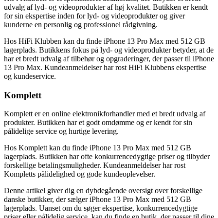
udvalg af lyd- og videoprodukter af høj kvalitet. Butikken er kendt
for sin ekspertise inden for lyd- og videoprodukter og giver
kunderne en personlig og professionel rådgivning.
Hos HiFi Klubben kan du finde iPhone 13 Pro Max med 512 GB
lagerplads. Butikkens fokus på lyd- og videoprodukter betyder, at de
har et bredt udvalg af tilbehør og opgraderinger, der passer til iPhone
13 Pro Max. Kundeanmeldelser har rost HiFi Klubbens ekspertise
og kundeservice.
Komplett
Komplett er en online elektronikforhandler med et bredt udvalg af
produkter. Butikken har et godt omdømme og er kendt for sin
pålidelige service og hurtige levering.
Hos Komplett kan du finde iPhone 13 Pro Max med 512 GB
lagerplads. Butikken har ofte konkurrencedygtige priser og tilbyder
forskellige betalingsmuligheder. Kundeanmeldelser har rost
Kompletts pålidelighed og gode kundeoplevelser.
Denne artikel giver dig en dybdegående oversigt over forskellige
danske butikker, der sælger iPhone 13 Pro Max med 512 GB
lagerplads. Uanset om du søger ekspertise, konkurrencedygtige
priser eller pålidelig service, kan du finde en butik, der passer til dine