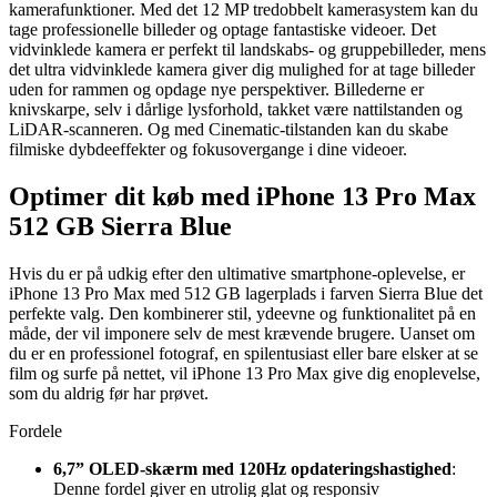
kamerafunktioner. Med det 12 MP tredobbelt kamerasystem kan du
tage professionelle billeder og optage fantastiske videoer. Det
vidvinklede kamera er perfekt til landskabs- og gruppebilleder, mens
det ultra vidvinklede kamera giver dig mulighed for at tage billeder
uden for rammen og opdage nye perspektiver. Billederne er
knivskarpe, selv i dårlige lysforhold, takket være nattilstanden og
LiDAR-scanneren. Og med Cinematic-tilstanden kan du skabe
filmiske dybdeeffekter og fokusovergange i dine videoer.
Optimer dit køb med iPhone 13 Pro Max
512 GB Sierra Blue
Hvis du er på udkig efter den ultimative smartphone-oplevelse, er
iPhone 13 Pro Max med 512 GB lagerplads i farven Sierra Blue det
perfekte valg. Den kombinerer stil, ydeevne og funktionalitet på en
måde, der vil imponere selv de mest krævende brugere. Uanset om
du er en professionel fotograf, en spilentusiast eller bare elsker at se
film og surfe på nettet, vil iPhone 13 Pro Max give dig enoplevelse,
som du aldrig før har prøvet.
Fordele
6,7” OLED-skærm med 120Hz opdateringshastighed
:
Denne fordel giver en utrolig glat og responsiv