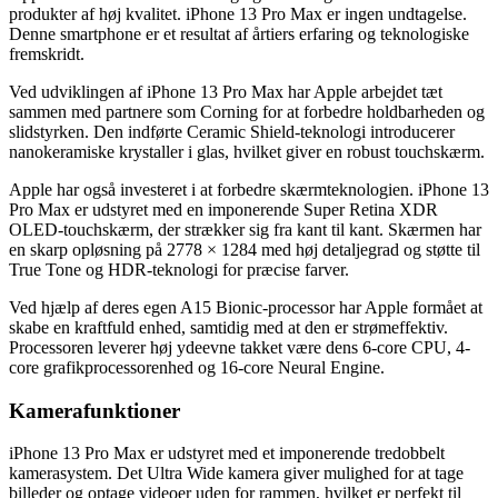
produkter af høj kvalitet. iPhone 13 Pro Max er ingen undtagelse.
Denne smartphone er et resultat af årtiers erfaring og teknologiske
fremskridt.
Ved udviklingen af iPhone 13 Pro Max har Apple arbejdet tæt
sammen med partnere som Corning for at forbedre holdbarheden og
slidstyrken. Den indførte Ceramic Shield-teknologi introducerer
nanokeramiske krystaller i glas, hvilket giver en robust touchskærm.
Apple har også investeret i at forbedre skærmteknologien. iPhone 13
Pro Max er udstyret med en imponerende Super Retina XDR
OLED-touchskærm, der strækker sig fra kant til kant. Skærmen har
en skarp opløsning på 2778 × 1284 med høj detaljegrad og støtte til
True Tone og HDR-teknologi for præcise farver.
Ved hjælp af deres egen A15 Bionic-processor har Apple formået at
skabe en kraftfuld enhed, samtidig med at den er strømeffektiv.
Processoren leverer høj ydeevne takket være dens 6-core CPU, 4-
core grafikprocessorenhed og 16-core Neural Engine.
Kamerafunktioner
iPhone 13 Pro Max er udstyret med et imponerende tredobbelt
kamerasystem. Det Ultra Wide kamera giver mulighed for at tage
billeder og optage videoer uden for rammen, hvilket er perfekt til