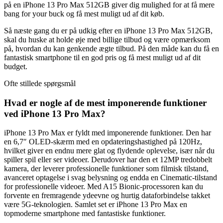
på en iPhone 13 Pro Max 512GB giver dig mulighed for at få mere
bang for your buck og få mest muligt ud af dit køb.
Så næste gang du er på udkig efter en iPhone 13 Pro Max 512GB,
skal du huske at holde øje med billige tilbud og være opmærksom
på, hvordan du kan genkende ægte tilbud. På den måde kan du få en
fantastisk smartphone til en god pris og få mest muligt ud af dit
budget.
Ofte stillede spørgsmål
Hvad er nogle af de mest imponerende funktioner
ved iPhone 13 Pro Max?
iPhone 13 Pro Max er fyldt med imponerende funktioner. Den har
en 6,7″ OLED-skærm med en opdateringshastighed på 120Hz,
hvilket giver en endnu mere glat og flydende oplevelse, især når du
spiller spil eller ser videoer. Derudover har den et 12MP tredobbelt
kamera, der leverer professionelle funktioner som filmisk tilstand,
avanceret optagelse i svag belysning og endda en Cinematic-tilstand
for professionelle videoer. Med A15 Bionic-processoren kan du
forvente en fremragende ydeevne og hurtig dataforbindelse takket
være 5G-teknologien. Samlet set er iPhone 13 Pro Max en
topmoderne smartphone med fantastiske funktioner.