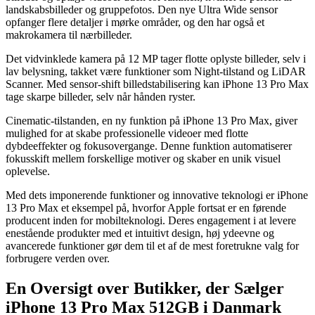
landskabsbilleder og gruppefotos. Den nye Ultra Wide sensor
opfanger flere detaljer i mørke områder, og den har også et
makrokamera til nærbilleder.
Det vidvinklede kamera på 12 MP tager flotte oplyste billeder, selv i
lav belysning, takket være funktioner som Night-tilstand og LiDAR
Scanner. Med sensor-shift billedstabilisering kan iPhone 13 Pro Max
tage skarpe billeder, selv når hånden ryster.
Cinematic-tilstanden, en ny funktion på iPhone 13 Pro Max, giver
mulighed for at skabe professionelle videoer med flotte
dybdeeffekter og fokusovergange. Denne funktion automatiserer
fokusskift mellem forskellige motiver og skaber en unik visuel
oplevelse.
Med dets imponerende funktioner og innovative teknologi er iPhone
13 Pro Max et eksempel på, hvorfor Apple fortsat er en førende
producent inden for mobilteknologi. Deres engagement i at levere
enestående produkter med et intuitivt design, høj ydeevne og
avancerede funktioner gør dem til et af de mest foretrukne valg for
forbrugere verden over.
En Oversigt over Butikker, der Sælger
iPhone 13 Pro Max 512GB i Danmark