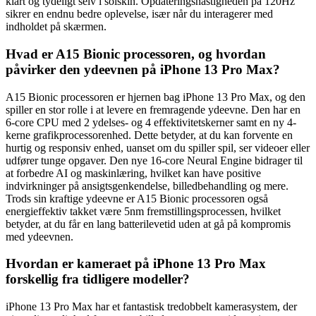
klart og tydeligt selv i solskin. Opdateringshastigheden på 120Hz
sikrer en endnu bedre oplevelse, især når du interagerer med
indholdet på skærmen.
Hvad er A15 Bionic processoren, og hvordan
påvirker den ydeevnen på iPhone 13 Pro Max?
A15 Bionic processoren er hjernen bag iPhone 13 Pro Max, og den
spiller en stor rolle i at levere en fremragende ydeevne. Den har en
6-core CPU med 2 ydelses- og 4 effektivitetskerner samt en ny 4-
kerne grafikprocessorenhed. Dette betyder, at du kan forvente en
hurtig og responsiv enhed, uanset om du spiller spil, ser videoer eller
udfører tunge opgaver. Den nye 16-core Neural Engine bidrager til
at forbedre AI og maskinlæring, hvilket kan have positive
indvirkninger på ansigtsgenkendelse, billedbehandling og mere.
Trods sin kraftige ydeevne er A15 Bionic processoren også
energieffektiv takket være 5nm fremstillingsprocessen, hvilket
betyder, at du får en lang batterilevetid uden at gå på kompromis
med ydeevnen.
Hvordan er kameraet på iPhone 13 Pro Max
forskellig fra tidligere modeller?
iPhone 13 Pro Max har et fantastisk tredobbelt kamerasystem, der