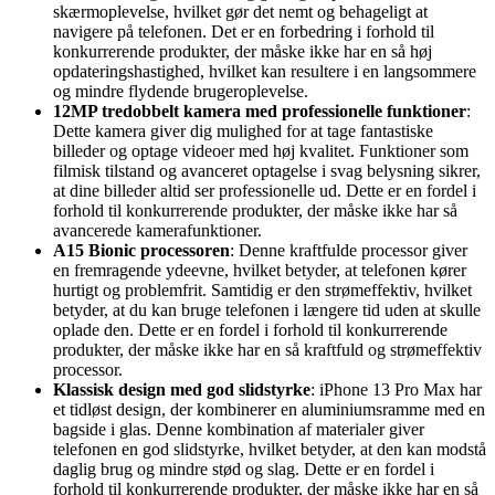
skærmoplevelse, hvilket gør det nemt og behageligt at
navigere på telefonen. Det er en forbedring i forhold til
konkurrerende produkter, der måske ikke har en så høj
opdateringshastighed, hvilket kan resultere i en langsommere
og mindre flydende brugeroplevelse.
12MP tredobbelt kamera med professionelle funktioner
:
Dette kamera giver dig mulighed for at tage fantastiske
billeder og optage videoer med høj kvalitet. Funktioner som
filmisk tilstand og avanceret optagelse i svag belysning sikrer,
at dine billeder altid ser professionelle ud. Dette er en fordel i
forhold til konkurrerende produkter, der måske ikke har så
avancerede kamerafunktioner.
A15 Bionic processoren
: Denne kraftfulde processor giver
en fremragende ydeevne, hvilket betyder, at telefonen kører
hurtigt og problemfrit. Samtidig er den strømeffektiv, hvilket
betyder, at du kan bruge telefonen i længere tid uden at skulle
oplade den. Dette er en fordel i forhold til konkurrerende
produkter, der måske ikke har en så kraftfuld og strømeffektiv
processor.
Klassisk design med god slidstyrke
: iPhone 13 Pro Max har
et tidløst design, der kombinerer en aluminiumsramme med en
bagside i glas. Denne kombination af materialer giver
telefonen en god slidstyrke, hvilket betyder, at den kan modstå
daglig brug og mindre stød og slag. Dette er en fordel i
forhold til konkurrerende produkter, der måske ikke har en så