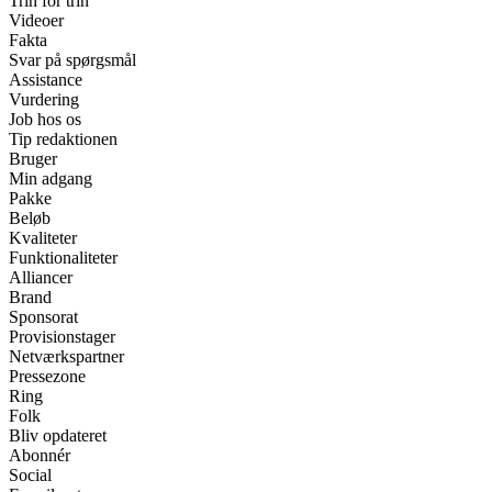
Trin for trin
Videoer
Fakta
Svar på spørgsmål
Assistance
Vurdering
Job hos os
Tip redaktionen
Bruger
Min adgang
Pakke
Beløb
Kvaliteter
Funktionaliteter
Alliancer
Brand
Sponsorat
Provisionstager
Netværkspartner
Pressezone
Ring
Folk
Bliv opdateret
Abonnér
Social