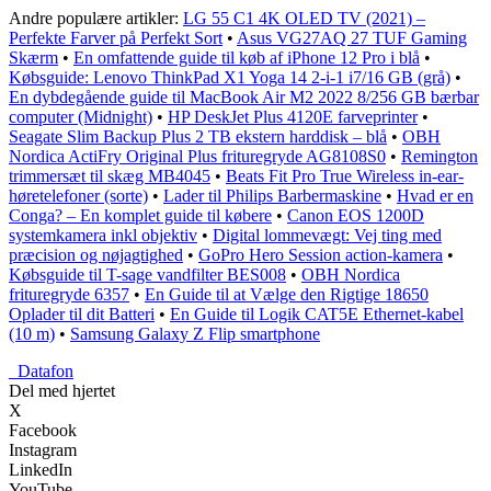
Andre populære artikler:
LG 55 C1 4K OLED TV (2021) –
Perfekte Farver på Perfekt Sort
•
Asus VG27AQ 27 TUF Gaming
Skærm
•
En omfattende guide til køb af iPhone 12 Pro i blå
•
Købsguide: Lenovo ThinkPad X1 Yoga 14 2-i-1 i7/16 GB (grå)
•
En dybdegående guide til MacBook Air M2 2022 8/256 GB bærbar
computer (Midnight)
•
HP DeskJet Plus 4120E farveprinter
•
Seagate Slim Backup Plus 2 TB ekstern harddisk – blå
•
OBH
Nordica ActiFry Original Plus frituregryde AG8108S0
•
Remington
trimmersæt til skæg MB4045
•
Beats Fit Pro True Wireless in-ear-
høretelefoner (sorte)
•
Lader til Philips Barbermaskine
•
Hvad er en
Conga? – En komplet guide til købere
•
Canon EOS 1200D
systemkamera inkl objektiv
•
Digital lommevægt: Vej ting med
præcision og nøjagtighed
•
GoPro Hero Session action-kamera
•
Købsguide til T-sage vandfilter BES008
•
OBH Nordica
frituregryde 6357
•
En Guide til at Vælge den Rigtige 18650
Oplader til dit Batteri
•
En Guide til Logik CAT5E Ethernet-kabel
(10 m)
•
Samsung Galaxy Z Flip smartphone
_
Datafon
Del med hjertet
X
Facebook
Instagram
LinkedIn
YouTube