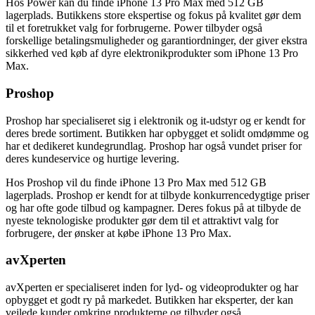
Hos Power kan du finde iPhone 13 Pro Max med 512 GB
lagerplads. Butikkens store ekspertise og fokus på kvalitet gør dem
til et foretrukket valg for forbrugerne. Power tilbyder også
forskellige betalingsmuligheder og garantiordninger, der giver ekstra
sikkerhed ved køb af dyre elektronikprodukter som iPhone 13 Pro
Max.
Proshop
Proshop har specialiseret sig i elektronik og it-udstyr og er kendt for
deres brede sortiment. Butikken har opbygget et solidt omdømme og
har et dedikeret kundegrundlag. Proshop har også vundet priser for
deres kundeservice og hurtige levering.
Hos Proshop vil du finde iPhone 13 Pro Max med 512 GB
lagerplads. Proshop er kendt for at tilbyde konkurrencedygtige priser
og har ofte gode tilbud og kampagner. Deres fokus på at tilbyde de
nyeste teknologiske produkter gør dem til et attraktivt valg for
forbrugere, der ønsker at købe iPhone 13 Pro Max.
avXperten
avXperten er specialiseret inden for lyd- og videoprodukter og har
opbygget et godt ry på markedet. Butikken har eksperter, der kan
vejlede kunder omkring produkterne og tilbyder også