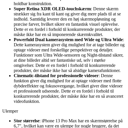
holdbar konstruktion.
Super Retina XDR OLED-touchskærm
: Denne skærm
strækker sig fra kant til kant og giver dig mere plads til at se
indhold. Samtidig leverer den en høj skærmopløsning og
præcise farver, hvilket sikrer en fantastisk visuel oplevelse.
Dette er en fordel i forhold til konkurrerende produkter, der
måske ikke har en så imponerende skærmkvalitet.
Powerfuld Dual kamerasystem med Wide og Ultra Wide
:
Dette kamerasystem giver dig mulighed for at tage billeder og
optage videoer med forskellige perspektiver og detaljer.
Funktioner som Ultra Wide-sensoren og Night-tilstand sikrer,
at dine billeder altid ser fantastiske ud, selv i mørke
omgivelser. Dette er en fordel i forhold til konkurrerende
produkter, der måske ikke har så alsidige kamerafunktioner.
Cinematic-tilstand for professionelle videoer
: Denne
funktion giver dig mulighed for at optage videoer med flotte
dybdeeffekter og fokusovergange, hvilket giver dine videoer
et professionelt udseende. Dette er en fordel i forhold til
konkurrerende produkter, der måske ikke har en så avanceret
videofunktion.
Ulemper
Stor størrelse
: iPhone 13 Pro Max har en skærmstørrelse på
6,7″, hvilket kan være en ulempe for nogle brugere, da det