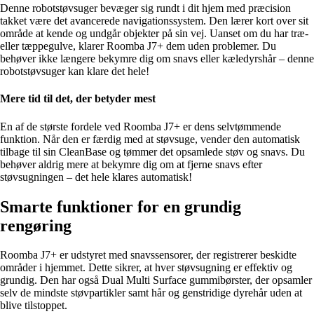
Denne robotstøvsuger bevæger sig rundt i dit hjem med præcision
takket være det avancerede navigationssystem. Den lærer kort over sit
område at kende og undgår objekter på sin vej. Uanset om du har træ-
eller tæppegulve, klarer Roomba J7+ dem uden problemer. Du
behøver ikke længere bekymre dig om snavs eller kæledyrshår – denne
robotstøvsuger kan klare det hele!
Mere tid til det, der betyder mest
En af de største fordele ved Roomba J7+ er dens selvtømmende
funktion. Når den er færdig med at støvsuge, vender den automatisk
tilbage til sin CleanBase og tømmer det opsamlede støv og snavs. Du
behøver aldrig mere at bekymre dig om at fjerne snavs efter
støvsugningen – det hele klares automatisk!
Smarte funktioner for en grundig
rengøring
Roomba J7+ er udstyret med snavssensorer, der registrerer beskidte
områder i hjemmet. Dette sikrer, at hver støvsugning er effektiv og
grundig. Den har også Dual Multi Surface gummibørster, der opsamler
selv de mindste støvpartikler samt hår og genstridige dyrehår uden at
blive tilstoppet.