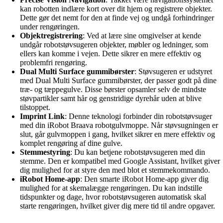
kan robotten indlære kort over dit hjem og registrere objekter.
Dette gør det nemt for den at finde vej og undgå forhindringer
under rengøringen.
Objektregistrering
: Ved at lære sine omgivelser at kende
undgår robotstøvsugeren objekter, møbler og ledninger, som
ellers kan komme i vejen. Dette sikrer en mere effektiv og
problemfri rengøring.
Dual Multi Surface gummibørster
: Støvsugeren er udstyret
med Dual Multi Surface gummibørster, der passer godt på dine
træ- og tæppegulve. Disse børster opsamler selv de mindste
støvpartikler samt hår og genstridige dyrehår uden at blive
tilstoppet.
Imprint Link
: Denne teknologi forbinder din robotstøvsuger
med din iRobot Braava robotgulvmoppe. Når støvsugningen er
slut, går gulvmoppen i gang, hvilket sikrer en mere effektiv og
komplet rengøring af dine gulve.
Stemmestyring
: Du kan betjene robotstøvsugeren med din
stemme. Den er kompatibel med Google Assistant, hvilket giver
dig mulighed for at styre den med blot et stemmekommando.
iRobot Home-app
: Den smarte iRobot Home-app giver dig
mulighed for at skemalægge rengøringen. Du kan indstille
tidspunkter og dage, hvor robotstøvsugeren automatisk skal
starte rengøringen, hvilket giver dig mere tid til andre opgaver.