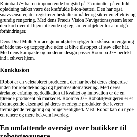
Ruimba J7+ har en imponerende brugstid på 75 minutter på en fuld
opladning takket være det kraftfulde li-ion-batteri. Den har også
snavssensorer, der registrerer beskidte områder og sikrer en effektiv og
grundig rengøring. Med dens Præcis Vision Navigationssystem lærer
den kort over dit hjem at kende og registrerer objekter for at undgå
forhindringer.
Dens Dual Multi Surface gummibørster sørger for skånsom rengøring
af både træ- og tæppegulve uden at blive tilstoppet af støv eller hår.
Med dens kompakte og moderne design passer Roomba J7+ perfekt
ind i ethvert hjem.
Konklusion
iRobot er en veletableret producent, der har bevist deres ekspertise
inden for robotteknologi og hjemmeautomatisering. Med deres
årelange erfaring og dedikation til kvalitet og innovation er de en
førende producent på markedet. Roomba J7+ Robotstøvsugeren er et
fremragende eksempel på deres overlegne produkter, der leverer
fremragende rengøring og brugervenlighed. Med iRobot kan du nyde
en renere og mere bekvem hverdag.
En omfattende oversigt over butikker til
robotstøvsugere