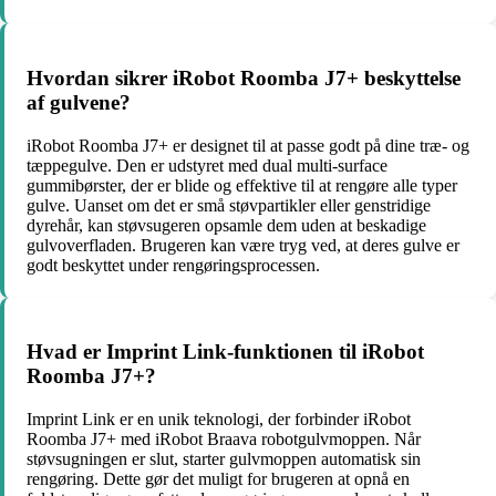
Hvordan sikrer iRobot Roomba J7+ beskyttelse
af gulvene?
iRobot Roomba J7+ er designet til at passe godt på dine træ- og
tæppegulve. Den er udstyret med dual multi-surface
gummibørster, der er blide og effektive til at rengøre alle typer
gulve. Uanset om det er små støvpartikler eller genstridige
dyrehår, kan støvsugeren opsamle dem uden at beskadige
gulvoverfladen. Brugeren kan være tryg ved, at deres gulve er
godt beskyttet under rengøringsprocessen.
Hvad er Imprint Link-funktionen til iRobot
Roomba J7+?
Imprint Link er en unik teknologi, der forbinder iRobot
Roomba J7+ med iRobot Braava robotgulvmoppen. Når
støvsugningen er slut, starter gulvmoppen automatisk sin
rengøring. Dette gør det muligt for brugeren at opnå en