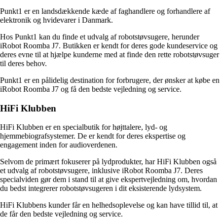
Punkt1 er en landsdækkende kæde af faghandlere og forhandlere af
elektronik og hvidevarer i Danmark.
Hos Punkt1 kan du finde et udvalg af robotstøvsugere, herunder
iRobot Roomba J7. Butikken er kendt for deres gode kundeservice og
deres evne til at hjælpe kunderne med at finde den rette robotstøvsuger
til deres behov.
Punkt1 er en pålidelig destination for forbrugere, der ønsker at købe en
iRobot Roomba J7 og få den bedste vejledning og service.
HiFi Klubben
HiFi Klubben er en specialbutik for højttalere, lyd- og
hjemmebiografsystemer. De er kendt for deres ekspertise og
engagement inden for audioverdenen.
Selvom de primært fokuserer på lydprodukter, har HiFi Klubben også
et udvalg af robotstøvsugere, inklusive iRobot Roomba J7. Deres
specialviden gør dem i stand til at give ekspertvejledning om, hvordan
du bedst integrerer robotstøvsugeren i dit eksisterende lydsystem.
HiFi Klubbens kunder får en helhedsoplevelse og kan have tillid til, at
de får den bedste vejledning og service.