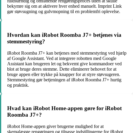
fuldstændig og omfattende rengøringsproces uden at skulle
bekymre sig om at aktivere hver enhed manuelt. Imprint Link
gør støvsugning og gulvmopning til en problemfri oplevelse.
Hvordan kan iRobot Roomba J7+ betjenes via
stemmestyring?
iRobot Roomba J7+ kan betjenes med stemmestyring ved hjælp
af Google Assistant. Ved at integrere robotten med Google
Assistant kan brugeren let og bekvemt give kommandoer ved
blot at bruge deres stemme. Dette eliminerer behovet for at
bruge appen eller trykke på knapper for at styre støvsugeren.
Stemmestyring gør betjeningen af iRobot Roomba J7+ hurtig
og praktisk.
Hvad kan iRobot Home-appen gøre for iRobot
Roomba J7+?
iRobot Home-appen giver brugerne mulighed for at
skemalægge rengøringen og tilpasse indstillingerne for iRobot