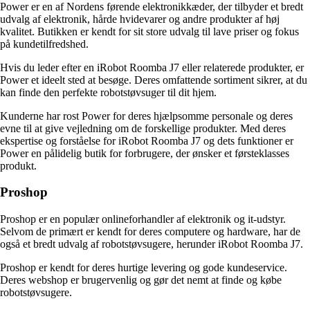
Power er en af Nordens førende elektronikkæder, der tilbyder et bredt
udvalg af elektronik, hårde hvidevarer og andre produkter af høj
kvalitet. Butikken er kendt for sit store udvalg til lave priser og fokus
på kundetilfredshed.
Hvis du leder efter en iRobot Roomba J7 eller relaterede produkter, er
Power et ideelt sted at besøge. Deres omfattende sortiment sikrer, at du
kan finde den perfekte robotstøvsuger til dit hjem.
Kunderne har rost Power for deres hjælpsomme personale og deres
evne til at give vejledning om de forskellige produkter. Med deres
ekspertise og forståelse for iRobot Roomba J7 og dets funktioner er
Power en pålidelig butik for forbrugere, der ønsker et førsteklasses
produkt.
Proshop
Proshop er en populær onlineforhandler af elektronik og it-udstyr.
Selvom de primært er kendt for deres computere og hardware, har de
også et bredt udvalg af robotstøvsugere, herunder iRobot Roomba J7.
Proshop er kendt for deres hurtige levering og gode kundeservice.
Deres webshop er brugervenlig og gør det nemt at finde og købe
robotstøvsugere.