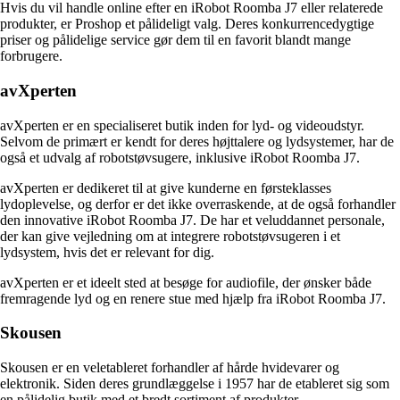
Hvis du vil handle online efter en iRobot Roomba J7 eller relaterede
produkter, er Proshop et pålideligt valg. Deres konkurrencedygtige
priser og pålidelige service gør dem til en favorit blandt mange
forbrugere.
avXperten
avXperten er en specialiseret butik inden for lyd- og videoudstyr.
Selvom de primært er kendt for deres højttalere og lydsystemer, har de
også et udvalg af robotstøvsugere, inklusive iRobot Roomba J7.
avXperten er dedikeret til at give kunderne en førsteklasses
lydoplevelse, og derfor er det ikke overraskende, at de også forhandler
den innovative iRobot Roomba J7. De har et veluddannet personale,
der kan give vejledning om at integrere robotstøvsugeren i et
lydsystem, hvis det er relevant for dig.
avXperten er et ideelt sted at besøge for audiofile, der ønsker både
fremragende lyd og en renere stue med hjælp fra iRobot Roomba J7.
Skousen
Skousen er en veletableret forhandler af hårde hvidevarer og
elektronik. Siden deres grundlæggelse i 1957 har de etableret sig som
en pålidelig butik med et bredt sortiment af produkter.