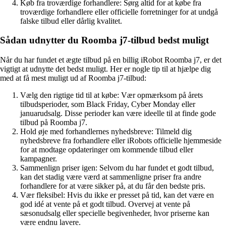
Køb fra troværdige forhandlere: Sørg altid for at købe fra
troværdige forhandlere eller officielle forretninger for at undgå
falske tilbud eller dårlig kvalitet.
Sådan udnytter du Roomba j7-tilbud bedst muligt
Når du har fundet et ægte tilbud på en billig iRobot Roomba j7, er det
vigtigt at udnytte det bedst muligt. Her er nogle tip til at hjælpe dig
med at få mest muligt ud af Roomba j7-tilbud:
Vælg den rigtige tid til at købe: Vær opmærksom på årets
tilbudsperioder, som Black Friday, Cyber Monday eller
januarudsalg. Disse perioder kan være ideelle til at finde gode
tilbud på Roomba j7.
Hold øje med forhandlernes nyhedsbreve: Tilmeld dig
nyhedsbreve fra forhandlere eller iRobots officielle hjemmeside
for at modtage opdateringer om kommende tilbud eller
kampagner.
Sammenlign priser igen: Selvom du har fundet et godt tilbud,
kan det stadig være værd at sammenligne priser fra andre
forhandlere for at være sikker på, at du får den bedste pris.
Vær fleksibel: Hvis du ikke er presset på tid, kan det være en
god idé at vente på et godt tilbud. Overvej at vente på
sæsonudsalg eller specielle begivenheder, hvor priserne kan
være endnu lavere.