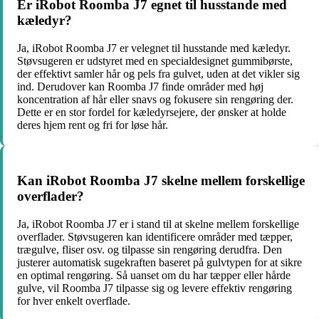
Er iRobot Roomba J7 egnet til husstande med
kæledyr?
Ja, iRobot Roomba J7 er velegnet til husstande med kæledyr.
Støvsugeren er udstyret med en specialdesignet gummibørste,
der effektivt samler hår og pels fra gulvet, uden at det vikler sig
ind. Derudover kan Roomba J7 finde områder med høj
koncentration af hår eller snavs og fokusere sin rengøring der.
Dette er en stor fordel for kæledyrsejere, der ønsker at holde
deres hjem rent og fri for løse hår.
Kan iRobot Roomba J7 skelne mellem forskellige
overflader?
Ja, iRobot Roomba J7 er i stand til at skelne mellem forskellige
overflader. Støvsugeren kan identificere områder med tæpper,
trægulve, fliser osv. og tilpasse sin rengøring derudfra. Den
justerer automatisk sugekraften baseret på gulvtypen for at sikre
en optimal rengøring. Så uanset om du har tæpper eller hårde
gulve, vil Roomba J7 tilpasse sig og levere effektiv rengøring
for hver enkelt overflade.