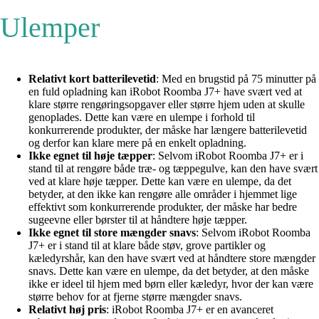
Ulemper
Relativt kort batterilevetid
: Med en brugstid på 75 minutter på
en fuld opladning kan iRobot Roomba J7+ have svært ved at
klare større rengøringsopgaver eller større hjem uden at skulle
genoplades. Dette kan være en ulempe i forhold til
konkurrerende produkter, der måske har længere batterilevetid
og derfor kan klare mere på en enkelt opladning.
Ikke egnet til høje tæpper
: Selvom iRobot Roomba J7+ er i
stand til at rengøre både træ- og tæppegulve, kan den have svært
ved at klare høje tæpper. Dette kan være en ulempe, da det
betyder, at den ikke kan rengøre alle områder i hjemmet lige
effektivt som konkurrerende produkter, der måske har bedre
sugeevne eller børster til at håndtere høje tæpper.
Ikke egnet til store mængder snavs
: Selvom iRobot Roomba
J7+ er i stand til at klare både støv, grove partikler og
kæledyrshår, kan den have svært ved at håndtere store mængder
snavs. Dette kan være en ulempe, da det betyder, at den måske
ikke er ideel til hjem med børn eller kæledyr, hvor der kan være
større behov for at fjerne større mængder snavs.
Relativt høj pris
: iRobot Roomba J7+ er en avanceret