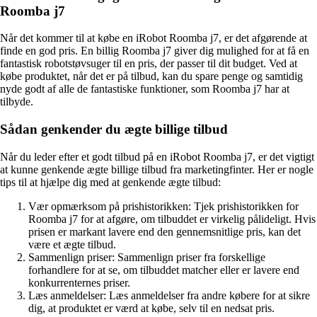
Roomba j7
Når det kommer til at købe en iRobot Roomba j7, er det afgørende at
finde en god pris. En billig Roomba j7 giver dig mulighed for at få en
fantastisk robotstøvsuger til en pris, der passer til dit budget. Ved at
købe produktet, når det er på tilbud, kan du spare penge og samtidig
nyde godt af alle de fantastiske funktioner, som Roomba j7 har at
tilbyde.
Sådan genkender du ægte billige tilbud
Når du leder efter et godt tilbud på en iRobot Roomba j7, er det vigtigt
at kunne genkende ægte billige tilbud fra marketingfinter. Her er nogle
tips til at hjælpe dig med at genkende ægte tilbud:
Vær opmærksom på prishistorikken: Tjek prishistorikken for
Roomba j7 for at afgøre, om tilbuddet er virkelig pålideligt. Hvis
prisen er markant lavere end den gennemsnitlige pris, kan det
være et ægte tilbud.
Sammenlign priser: Sammenlign priser fra forskellige
forhandlere for at se, om tilbuddet matcher eller er lavere end
konkurrenternes priser.
Læs anmeldelser: Læs anmeldelser fra andre købere for at sikre
dig, at produktet er værd at købe, selv til en nedsat pris.