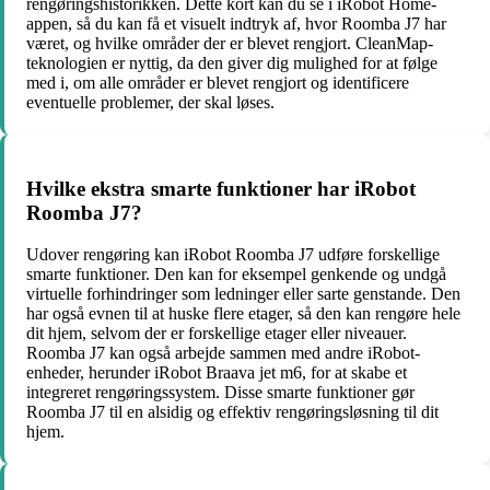
rengøringshistorikken. Dette kort kan du se i iRobot Home-
appen, så du kan få et visuelt indtryk af, hvor Roomba J7 har
været, og hvilke områder der er blevet rengjort. CleanMap-
teknologien er nyttig, da den giver dig mulighed for at følge
med i, om alle områder er blevet rengjort og identificere
eventuelle problemer, der skal løses.
Hvilke ekstra smarte funktioner har iRobot
Roomba J7?
Udover rengøring kan iRobot Roomba J7 udføre forskellige
smarte funktioner. Den kan for eksempel genkende og undgå
virtuelle forhindringer som ledninger eller sarte genstande. Den
har også evnen til at huske flere etager, så den kan rengøre hele
dit hjem, selvom der er forskellige etager eller niveauer.
Roomba J7 kan også arbejde sammen med andre iRobot-
enheder, herunder iRobot Braava jet m6, for at skabe et
integreret rengøringssystem. Disse smarte funktioner gør
Roomba J7 til en alsidig og effektiv rengøringsløsning til dit
hjem.