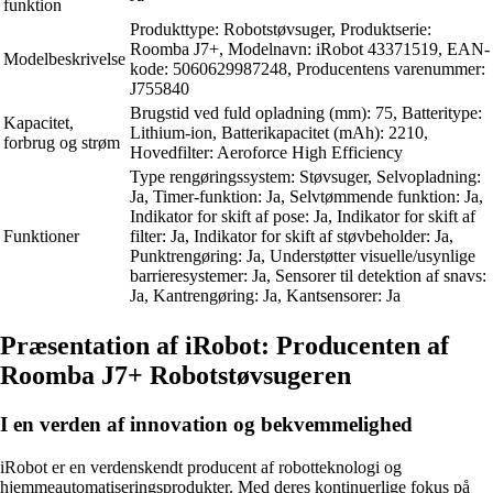
funktion
Produkttype: Robotstøvsuger, Produktserie:
Roomba J7+, Modelnavn: iRobot 43371519, EAN-
Modelbeskrivelse
kode: 5060629987248, Producentens varenummer:
J755840
Brugstid ved fuld opladning (mm): 75, Batteritype:
Kapacitet,
Lithium-ion, Batterikapacitet (mAh): 2210,
forbrug og strøm
Hovedfilter: Aeroforce High Efficiency
Type rengøringssystem: Støvsuger, Selvopladning:
Ja, Timer-funktion: Ja, Selvtømmende funktion: Ja,
Indikator for skift af pose: Ja, Indikator for skift af
Funktioner
filter: Ja, Indikator for skift af støvbeholder: Ja,
Punktrengøring: Ja, Understøtter visuelle/usynlige
barrieresystemer: Ja, Sensorer til detektion af snavs:
Ja, Kantrengøring: Ja, Kantsensorer: Ja
Præsentation af iRobot: Producenten af
Roomba J7+ Robotstøvsugeren
I en verden af innovation og bekvemmelighed
iRobot er en verdenskendt producent af robotteknologi og
hjemmeautomatiseringsprodukter. Med deres kontinuerlige fokus på