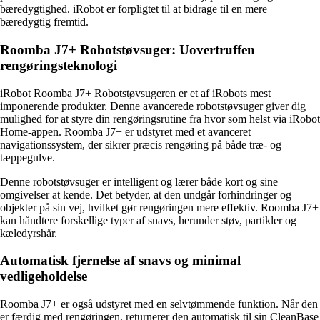
bæredygtighed. iRobot er forpligtet til at bidrage til en mere
bæredygtig fremtid.
Roomba J7+ Robotstøvsuger: Uovertruffen
rengøringsteknologi
iRobot Roomba J7+ Robotstøvsugeren er et af iRobots mest
imponerende produkter. Denne avancerede robotstøvsuger giver dig
mulighed for at styre din rengøringsrutine fra hvor som helst via iRobot
Home-appen. Roomba J7+ er udstyret med et avanceret
navigationssystem, der sikrer præcis rengøring på både træ- og
tæppegulve.
Denne robotstøvsuger er intelligent og lærer både kort og sine
omgivelser at kende. Det betyder, at den undgår forhindringer og
objekter på sin vej, hvilket gør rengøringen mere effektiv. Roomba J7+
kan håndtere forskellige typer af snavs, herunder støv, partikler og
kæledyrshår.
Automatisk fjernelse af snavs og minimal
vedligeholdelse
Roomba J7+ er også udstyret med en selvtømmende funktion. Når den
er færdig med rengøringen, returnerer den automatisk til sin CleanBase