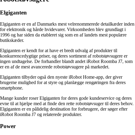
Elgiganten
Elgiganten er en af Danmarks mest velrenommerede detailkæder inden
for elektronik og hårde hvidevarer. Virksomheden blev grundlagt i
1996 og har siden da etableret sig som en af landets mest populære
butikskæder.
Elgiganten er kendt for at have et bredt udvalg af produkter til
konkurrencedygtige priser, og deres sortiment af robotstøvsugere er
ingen undtagelse. De forhandler blandt andet iRobot Roomba J7, som
er en af de mest avancerede robotstøvsugere på markedet.
Elgiganten tilbyder også den nyeste iRobot Home-app, der giver
brugerne mulighed for at styre og planlægge rengøringen fra deres
smartphone.
Mange kunder roser Elgiganten for deres gode kundeservice og deres
evne til at hjælpe med at finde den rette robotstøvsuger til deres behov.
Elgiganten er en pålidelig destination for forbrugere, der søger efter
iRobot Roomba J7 og relaterede produkter.
Power