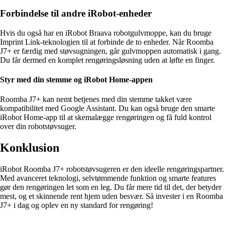
Forbindelse til andre iRobot-enheder
Hvis du også har en iRobot Braava robotgulvmoppe, kan du bruge
Imprint Link-teknologien til at forbinde de to enheder. Når Roomba
J7+ er færdig med støvsugningen, går gulvmoppen automatisk i gang.
Du får dermed en komplet rengøringsløsning uden at løfte en finger.
Styr med din stemme og iRobot Home-appen
Roomba J7+ kan nemt betjenes med din stemme takket være
kompatibilitet med Google Assistant. Du kan også bruge den smarte
iRobot Home-app til at skemalægge rengøringen og få fuld kontrol
over din robotstøvsuger.
Konklusion
iRobot Roomba J7+ robotstøvsugeren er den ideelle rengøringspartner.
Med avanceret teknologi, selvtømmende funktion og smarte features
gør den rengøringen let som en leg. Du får mere tid til det, der betyder
mest, og et skinnende rent hjem uden besvær. Så invester i en Roomba
J7+ i dag og oplev en ny standard for rengøring!