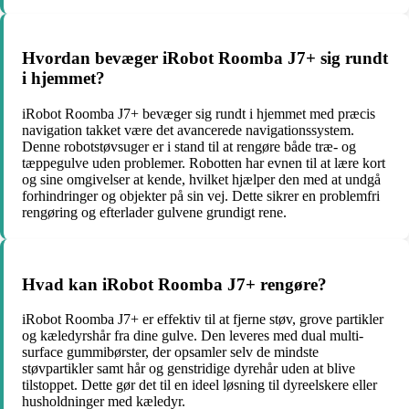
Hvordan bevæger iRobot Roomba J7+ sig rundt
i hjemmet?
iRobot Roomba J7+ bevæger sig rundt i hjemmet med præcis
navigation takket være det avancerede navigationssystem.
Denne robotstøvsuger er i stand til at rengøre både træ- og
tæppegulve uden problemer. Robotten har evnen til at lære kort
og sine omgivelser at kende, hvilket hjælper den med at undgå
forhindringer og objekter på sin vej. Dette sikrer en problemfri
rengøring og efterlader gulvene grundigt rene.
Hvad kan iRobot Roomba J7+ rengøre?
iRobot Roomba J7+ er effektiv til at fjerne støv, grove partikler
og kæledyrshår fra dine gulve. Den leveres med dual multi-
surface gummibørster, der opsamler selv de mindste
støvpartikler samt hår og genstridige dyrehår uden at blive
tilstoppet. Dette gør det til en ideel løsning til dyreelskere eller
husholdninger med kæledyr.