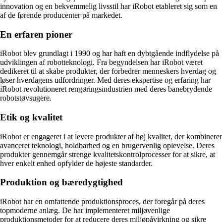
innovation og en bekvemmelig livsstil har iRobot etableret sig som en
af de førende producenter på markedet.
En erfaren pioner
iRobot blev grundlagt i 1990 og har haft en dybtgående indflydelse på
udviklingen af robotteknologi. Fra begyndelsen har iRobot været
dedikeret til at skabe produkter, der forbedrer menneskers hverdag og
løser hverdagens udfordringer. Med deres ekspertise og erfaring har
iRobot revolutioneret rengøringsindustrien med deres banebrydende
robotstøvsugere.
Etik og kvalitet
iRobot er engageret i at levere produkter af høj kvalitet, der kombinerer
avanceret teknologi, holdbarhed og en brugervenlig oplevelse. Deres
produkter gennemgår strenge kvalitetskontrolprocesser for at sikre, at
hver enkelt enhed opfylder de højeste standarder.
Produktion og bæredygtighed
iRobot har en omfattende produktionsproces, der foregår på deres
topmoderne anlæg. De har implementeret miljøvenlige
produktionsmetoder for at reducere deres miljøpåvirkning og sikre