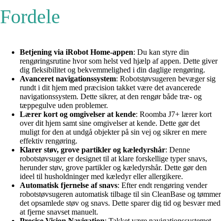
Fordele
Betjening via iRobot Home-appen
: Du kan styre din
rengøringsrutine hvor som helst ved hjælp af appen. Dette giver
dig fleksibilitet og bekvemmelighed i din daglige rengøring.
Avanceret navigationssystem
: Robotstøvsugeren bevæger sig
rundt i dit hjem med præcision takket være det avancerede
navigationssystem. Dette sikrer, at den rengør både træ- og
tæppegulve uden problemer.
Lærer kort og omgivelser at kende
: Roomba J7+ lærer kort
over dit hjem samt sine omgivelser at kende. Dette gør det
muligt for den at undgå objekter på sin vej og sikrer en mere
effektiv rengøring.
Klarer støv, grove partikler og kæledyrshår
: Denne
robotstøvsuger er designet til at klare forskellige typer snavs,
herunder støv, grove partikler og kæledyrshår. Dette gør den
ideel til husholdninger med kæledyr eller allergikere.
Automatisk fjernelse af snavs
: Efter endt rengøring vender
robotstøvsugeren automatisk tilbage til sin CleanBase og tømmer
det opsamlede støv og snavs. Dette sparer dig tid og besvær med
at fjerne snavset manuelt.
Precise Vision Navigation
: Takket være navigationssystemet