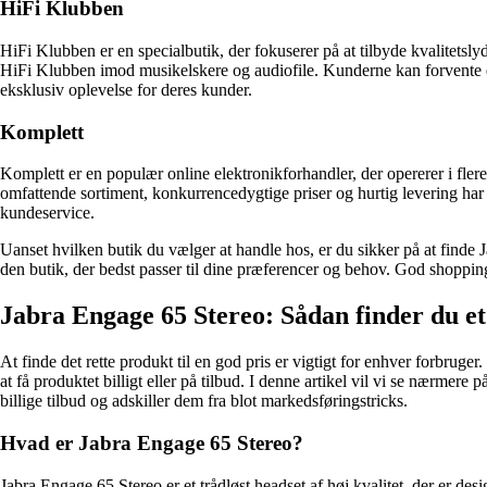
HiFi Klubben
HiFi Klubben er en specialbutik, der fokuserer på at tilbyde kvalitetsl
HiFi Klubben imod musikelskere og audiofile. Kunderne kan forvente e
eksklusiv oplevelse for deres kunder.
Komplett
Komplett er en populær online elektronikforhandler, der opererer i fle
omfattende sortiment, konkurrencedygtige priser og hurtig levering h
kundeservice.
Uanset hvilken butik du vælger at handle hos, er du sikker på at finde
den butik, der bedst passer til dine præferencer og behov. God shoppin
Jabra Engage 65 Stereo: Sådan finder du et 
At finde det rette produkt til en god pris er vigtigt for enhver forbr
at få produktet billigt eller på tilbud. I denne artikel vil vi se nærmere 
billige tilbud og adskiller dem fra blot markedsføringstricks.
Hvad er Jabra Engage 65 Stereo?
Jabra Engage 65 Stereo er et trådløst headset af høj kvalitet, der er desi