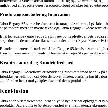
indflydelse på vores måde at kommunikere og opleve verden på, og derfo
miljøet ved at reducere deres ressourceforbrug og sikre bæredygtig pro
Produktionsmetoder og Innovation
Jabra Engage 65 stereo headset er et fremragende eksempel på Jabras in
er på forkant med den nyeste teknologi. Jabra Engage 65-headsettet er d
Et af hovedaspekterne ved Jabra Engage 65-headsettet er dets trådløse fu
støjreducerende mikrofon sikrer, at samtaler altid er krystalklare, selv i
Et andet imponerende træk ved Jabra Engage 65-headsettet er muligheden
kommunikere mere problemfrit. Headsettet er også Skype-certificeret o
Kvalitetskontrol og Kundetilfredshed
Jabra Engage 65-headsettet er udviklet og produceret med henblik på at op
fabrikker, er fejlfrit og opfylder de forventninger, brugerne har til Jab
altid får den bedst mulige oplevelse med deres produkter.
Konklusion
Jabra er en veletableret producent af lydudstyr, der har opbygget et ry
produkter. Jabra Engage 65 stereo headset er et fremragende eksempel p