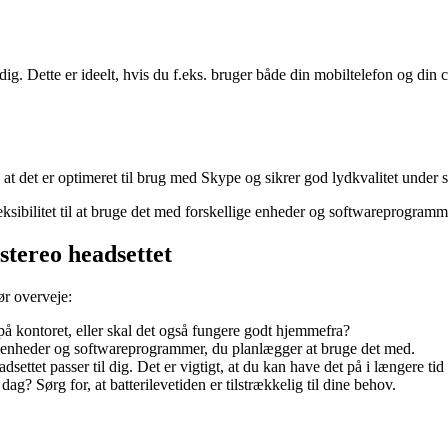
ig. Dette er ideelt, hvis du f.eks. bruger både din mobiltelefon og din
 at det er optimeret til brug med Skype og sikrer god lydkvalitet under s
eksibilitet til at bruge det med forskellige enheder og softwareprogramm
stereo headsettet
ør overveje:
på kontoret, eller skal det også fungere godt hjemmefra?
e enheder og softwareprogrammer, du planlægger at bruge det med.
settet passer til dig. Det er vigtigt, at du kan have det på i længere ti
g? Sørg for, at batterilevetiden er tilstrækkelig til dine behov.