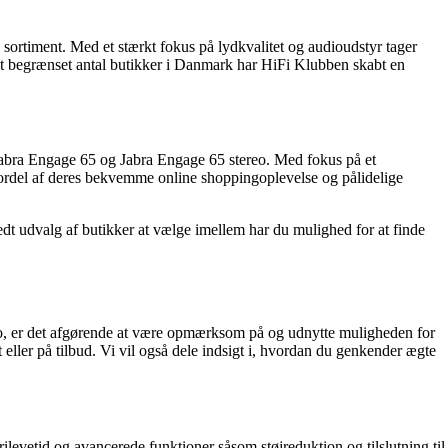
 sortiment. Med et stærkt fokus på lydkvalitet og audioudstyr tager
t begrænset antal butikker i Danmark har HiFi Klubben skabt en
r Jabra Engage 65 og Jabra Engage 65 stereo. Med fokus på et
fordel af deres bekvemme online shoppingoplevelse og pålidelige
edt udvalg af butikker at vælge imellem har du mulighed for at finde
ereo, er det afgørende at være opmærksom på og udnytte muligheden for
gt eller på tilbud. Vi vil også dele indsigt i, hvordan du genkender ægte
erilevetid og avancerede funktioner såsom støjreduktion og tilslutning til