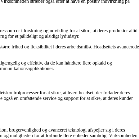
 Virksomheden stræber også efter at have en positiv indvirkning på
sourcer i forskning og udvikling for at sikre, at deres produkter altid
g for et pålideligt og alsidigt lydudstyr.
ørre frihed og fleksibilitet i deres arbejdsmiljø. Headsettets avancerede
lgængelig og effektiv, da de kan håndtere flere opkald og
kommunikationsapplikationer.
tskontrolprocesser for at sikre, at hvert headset, der forlader deres
 de også en omfattende service og support for at sikre, at deres kunder
ion, brugervenlighed og avanceret teknologi afspejler sig i deres
ion og muligheden for at forbinde flere enheder samtidig. Virksomheden