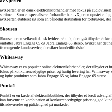
avXperten
avXperten er en dansk elektronikforhandler med fokus på audiovisuelt u
sortiment. Som en specialiseret forhandler har avXperten opnået en høj
avXperten etableret sig som en pålidelig destination for forbrugere, der
Skousen
Skousen er en velkendt dansk hvidevarebutik, der også tilbyder elektro
omfatter Jabra Engage 65 og Jabra Engage 65 stereo, hvilket gør det ne
fremragende kundeservice, der sikrer kundetilfredshed.
Whiteaway
Whiteaway er en populær online elektronikforhandler, der tilbyder et b
fokus på konkurrencedygtige priser og hurtig levering har Whiteaway v
og købe produkter som Jabra Engage 65 og Jabra Engage 65 stereo.
Punkt1
Punkt1 er en kæde af elektronikbutikker, der tilbyder et bredt udvalg 
kan forvente en kombination af konkurrencedygtige priser og god kundes
tilstedeværelse og pålidelighed på markedet.