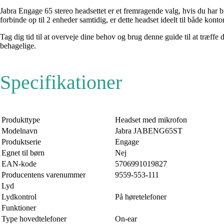
Jabra Engage 65 stereo headsettet er et fremragende valg, hvis du har b
forbinde op til 2 enheder samtidig, er dette headset ideelt til både kon
Tag dig tid til at overveje dine behov og brug denne guide til at træf
behagelige.
Specifikationer
Produkttype
Headset med mikrofon
Modelnavn
Jabra JABENG65ST
Produktserie
Engage
Egnet til børn
Nej
EAN-kode
5706991019827
Producentens varenummer
9559-553-111
Lyd
Lydkontrol
På høretelefoner
Funktioner
Type hovedtelefoner
On-ear