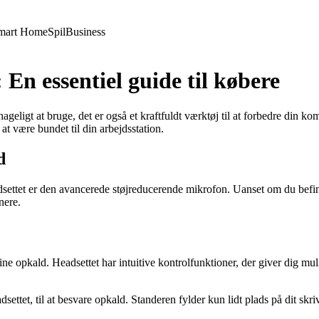
mart Home
Spil
Business
En essentiel guide til købere
ageligt at bruge, det er også et kraftfuldt værktøj til at forbedre din 
at være bundet til din arbejdsstation.
d
ettet er den avancerede støjreducerende mikrofon. Uanset om du befinde
nere.
 opkald. Headsettet har intuitive kontrolfunktioner, der giver dig muli
ttet, til at besvare opkald. Standeren fylder kun lidt plads på dit skr