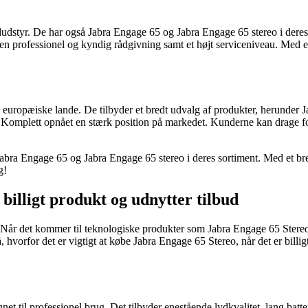
ydudstyr. De har også Jabra Engage 65 og Jabra Engage 65 stereo i deres
n professionel og kyndig rådgivning samt et højt serviceniveau. Med e
re europæiske lande. De tilbyder et bredt udvalg af produkter, herunde
ar Komplett opnået en stærk position på markedet. Kunderne kan drage 
 Jabra Engage 65 og Jabra Engage 65 stereo i deres sortiment. Med et br
g!
billigt produkt og udnytter tilbud
uger. Når det kommer til teknologiske produkter som Jabra Engage 65 St
på, hvorfor det er vigtigt at købe Jabra Engage 65 Stereo, når det er billi
gnet til professionel brug. Det tilbyder enestående lydkvalitet, lang batt