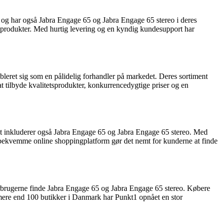
e og har også Jabra Engage 65 og Jabra Engage 65 stereo i deres
etsprodukter. Med hurtig levering og en kyndig kundesupport har
leret sig som en pålidelig forhandler på markedet. Deres sortiment
t tilbyde kvalitetsprodukter, konkurrencedygtige priser og en
ment inkluderer også Jabra Engage 65 og Jabra Engage 65 stereo. Med
 bekvemme online shoppingplatform gør det nemt for kunderne at finde
 forbrugerne finde Jabra Engage 65 og Jabra Engage 65 stereo. Købere
 mere end 100 butikker i Danmark har Punkt1 opnået en stor