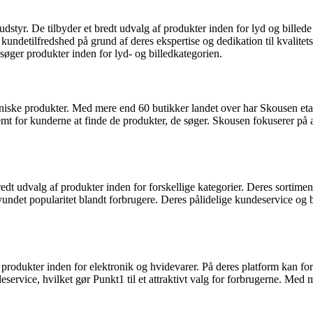
dstyr. De tilbyder et bredt udvalg af produkter inden for lyd og billed
 kundetilfredshed på grund af deres ekspertise og dedikation til kvalit
 søger produkter inden for lyd- og billedkategorien.
niske produkter. Med mere end 60 butikker landet over har Skousen etab
mt for kunderne at finde de produkter, de søger. Skousen fokuserer på a
redt udvalg af produkter inden for forskellige kategorier. Deres sorti
undet popularitet blandt forbrugere. Deres pålidelige kundeservice og
af produkter inden for elektronik og hvidevarer. På deres platform kan
ervice, hvilket gør Punkt1 til et attraktivt valg for forbrugerne. Med