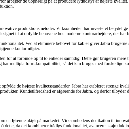
r arbejder de uophørligt på at producere lydudstyr af højeste kvalitet.
duktion.
novative produktionsmetoder. Virksomheden har investeret betydelige res
esignet til at opfylde behovene hos moderne kontorarbejdere, der har bru
nktionalitet. Ved at eliminere behovet for kabler giver Jabra brugerne st
 støjende kontormiljøer.
 for at forbinde op til to enheder samtidig. Dette gør brugeren mere ti
g har multiplatform-kompatibilitet, så det kan bruges med forskellige 
fylde de højeste kvalitetsstandarder. Jabra har etableret strenge kvalite
ra-produkter. Kundetilfredshed er afgørende for Jabra, og derfor tilbyder
 som en førende aktør på markedet. Virksomhedens dedikation til innovat
å dette, da det kombinerer trådløs funktionalitet, avanceret støjredukt