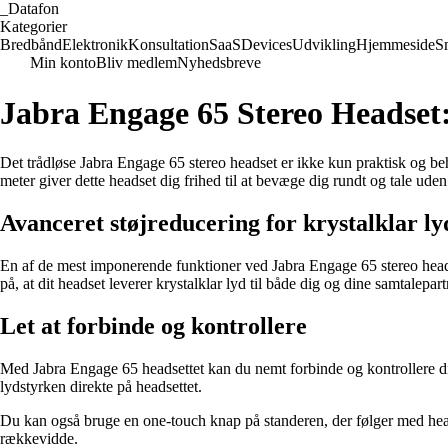
_
Datafon
Kategorier
Bredbånd
Elektronik
Konsultation
SaaS
Devices
Udvikling
Hjemmeside
S
Min konto
Bliv medlem
Nyhedsbreve
Jabra Engage 65 Stereo Headset: 
Det trådløse Jabra Engage 65 stereo headset er ikke kun praktisk og beh
meter giver dette headset dig frihed til at bevæge dig rundt og tale uden 
Avanceret støjreducering for krystalklar ly
En af de mest imponerende funktioner ved Jabra Engage 65 stereo heads
på, at dit headset leverer krystalklar lyd til både dig og dine samtalepart
Let at forbinde og kontrollere
Med Jabra Engage 65 headsettet kan du nemt forbinde og kontrollere dine
lydstyrken direkte på headsettet.
Du kan også bruge en one-touch knap på standeren, der følger med headse
rækkevidde.