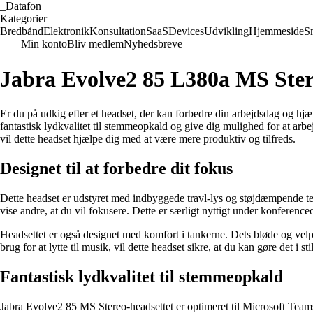
_
Datafon
Kategorier
Bredbånd
Elektronik
Konsultation
SaaS
Devices
Udvikling
Hjemmeside
S
Min konto
Bliv medlem
Nyhedsbreve
Jabra Evolve2 85 L380a MS Stere
Er du på udkig efter et headset, der kan forbedre din arbejdsdag og hjæ
fantastisk lydkvalitet til stemmeopkald og give dig mulighed for at arb
vil dette headset hjælpe dig med at være mere produktiv og tilfreds.
Designet til at forbedre dit fokus
Dette headset er udstyret med indbyggede travl-lys og støjdæmpende tek
vise andre, at du vil fokusere. Dette er særligt nyttigt under konferenceop
Headsettet er også designet med komfort i tankerne. Dets bløde og velp
brug for at lytte til musik, vil dette headset sikre, at du kan gøre det i st
Fantastisk lydkvalitet til stemmeopkald
Jabra Evolve2 85 MS Stereo-headsettet er optimeret til Microsoft Teams