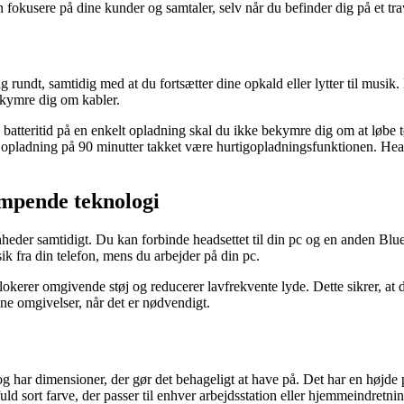
 fokusere på dine kunder og samtaler, selv når du befinder dig på et tra
g rundt, samtidig med at du fortsætter dine opkald eller lytter til musi
ekymre dig om kabler.
batteritid på en enkelt opladning skal du ikke bekymre dig om at løbe tø
ld opladning på 90 minutter takket være hurtigopladningsfunktionen. Hea
æmpende teknologi
enheder samtidigt. Du kan forbinde headsettet til din pc og en anden Blu
usik fra din telefon, mens du arbejder på din pc.
erer omgivende støj og reducerer lavfrekvente lyde. Dette sikrer, at du
ne omgivelser, når det er nødvendigt.
e og har dimensioner, der gør det behageligt at have på. Det har en høj
uld sort farve, der passer til enhver arbejdsstation eller hjemmeindretnin