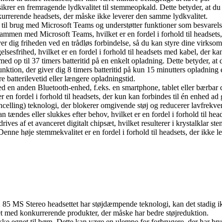
ikrer en fremragende lydkvalitet til stemmeopkald. Dette betyder, at d
onkurrerende headsets, der måske ikke leverer den samme lydkvalitet.
et til brug med Microsoft Teams og understøtter funktioner som besvarels
men med Microsoft Teams, hvilket er en fordel i forhold til headsets, d
r dig friheden ved en trådløs forbindelse, så du kan styre dine virksom
gelsesfrihed, hvilket er en fordel i forhold til headsets med kabel, der 
t med op til 37 timers batteritid på en enkelt opladning. Dette betyder, 
ktion, der giver dig 8 timers batteritid på kun 15 minutters opladning e
re batterilevetid eller længere opladningstid.
d en anden Bluetooth-enhed, f.eks. en smartphone, tablet eller bærbar c
er en fordel i forhold til headsets, der kun kan forbindes til én enhed ad
ncelling) teknologi, der blokerer omgivende støj og reducerer lavfrekve
 tændes eller slukkes efter behov, hvilket er en fordel i forhold til h
drives af et avanceret digitalt chipsæt, hvilket resulterer i krystalklar 
 Denne høje stemmekvalitet er en fordel i forhold til headsets, der ikke
85 MS Stereo headsettet har støjdæmpende teknologi, kan det stadig ik
et med konkurrerende produkter, der måske har bedre støjreduktion.
ke egnet til børn. Dette kan være en ulempe for forbrugere, der har bru