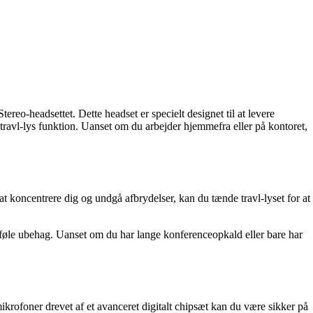
eo-headsettet. Dette headset er specielt designet til at levere
 travl-lys funktion. Uanset om du arbejder hjemmefra eller på kontoret,
t koncentrere dig og undgå afbrydelser, kan du tænde travl-lyset for at
t føle ubehag. Uanset om du har lange konferenceopkald eller bare har
krofoner drevet af et avanceret digitalt chipsæt kan du være sikker på