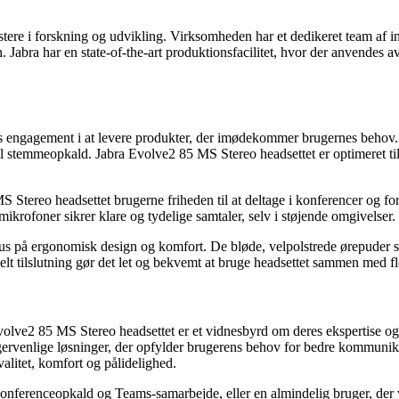
estere i forskning og udvikling. Virksomheden har et dedikeret team af 
. Jabra har en state-of-the-art produktionsfacilitet, hvor der anvendes 
 engagement i at levere produkter, der imødekommer brugernes behov. He
til stemmeopkald. Jabra Evolve2 85 MS Stereo headsettet er optimeret ti
S Stereo headsettet brugerne friheden til at deltage i konferencer og f
krofoner sikrer klare og tydelige samtaler, selv i støjende omgivelser.
 på ergonomisk design og komfort. De bløde, velpolstrede ørepuder sikr
 tilslutning gør det let og bekvemt at bruge headsettet sammen med fl
Evolve2 85 MS Stereo headsettet er et vidnesbyrd om deres ekspertise og
ugervenlige løsninger, der opfylder brugerens behov for bedre kommuni
alitet, komfort og pålidelighed.
konferenceopkald og Teams-samarbejde, eller en almindelig bruger, der vi