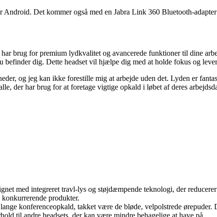
er Android. Det kommer også med en Jabra Link 360 Bluetooth-adapter fo
r har brug for premium lydkvalitet og avancerede funktioner til dine ar
 du befinder dig. Dette headset vil hjælpe dig med at holde fokus og leve
der, og jeg kan ikke forestille mig at arbejde uden det. Lyden er fanta
alle, der har brug for at foretage vigtige opkald i løbet af deres arbejdsd
gnet med integreret travl-lys og støjdæmpende teknologi, der reducerer
il konkurrerende produkter.
r lange konferenceopkald, takket være de bløde, velpolstrede ørepuder. D
rhold til andre headsets, der kan være mindre behagelige at have på.