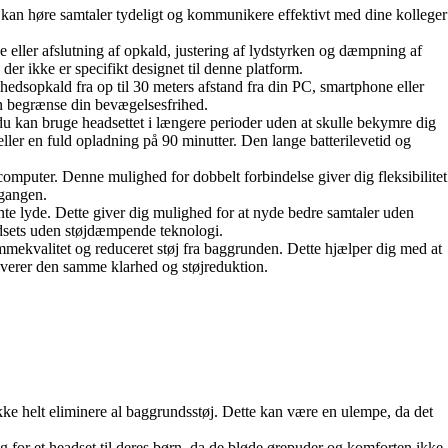
u kan høre samtaler tydeligt og kommunikere effektivt med dine kolleger
e eller afslutning af opkald, justering af lydstyrken og dæmpning af
er ikke er specifikt designet til denne platform.
hedsopkald fra op til 30 meters afstand fra din PC, smartphone eller
kan begrænse din bevægelsesfrihed.
at du kan bruge headsettet i længere perioder uden at skulle bekymre dig
ller en fuld opladning på 90 minutter. Den lange batterilevetid og
omputer. Denne mulighed for dobbelt forbindelse giver dig fleksibilitet
 gangen.
nte lyde. Dette giver dig mulighed for at nyde bedre samtaler uden
eadsets uden støjdæmpende teknologi.
stemmekvalitet og reduceret støj fra baggrunden. Dette hjælper dig med at
 leverer den samme klarhed og støjreduktion.
ke helt eliminere al baggrundsstøj. Dette kan være en ulempe, da det
g for et headset til deres børn, da de bløde ørepuder og komforten ikke