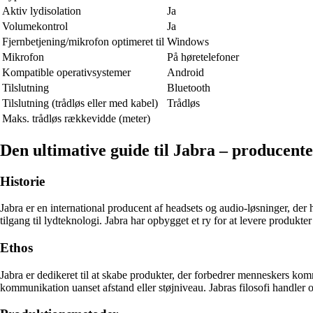
Aktiv lydisolation
Ja
Volumekontrol
Ja
Fjernbetjening/mikrofon optimeret til
Windows
Mikrofon
På høretelefoner
Kompatible operativsystemer
Android
Tilslutning
Bluetooth
Tilslutning (trådløs eller med kabel)
Trådløs
Maks. trådløs rækkevidde (meter)
Den ultimative guide til Jabra – producent
Historie
Jabra er en international producent af headsets og audio-løsninger, de
tilgang til lydteknologi. Jabra har opbygget et ry for at levere produkt
Ethos
Jabra er dedikeret til at skabe produkter, der forbedrer menneskers ko
kommunikation uanset afstand eller støjniveau. Jabras filosofi handler 