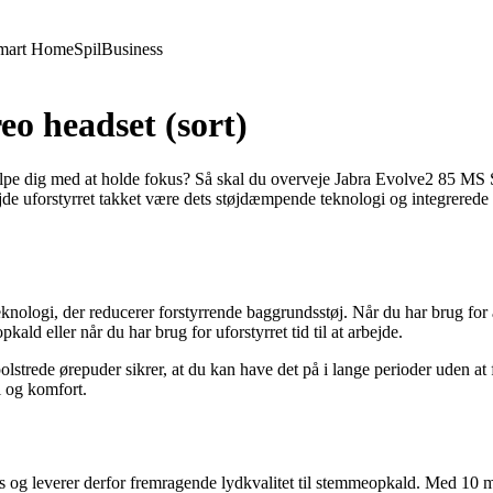
mart Home
Spil
Business
o headset (sort)
lpe dig med at holde fokus? Så skal du overveje Jabra Evolve2 85 MS Ster
ejde uforstyrret takket være dets støjdæmpende teknologi og integrerede
nologi, der reducerer forstyrrende baggrundsstøj. Når du har brug for a
kald eller når du har brug for uforstyrret tid til at arbejde.
olstrede ørepuder sikrer, at du kan have det på i lange perioder uden a
il og komfort.
 og leverer derfor fremragende lydkvalitet til stemmeopkald. Med 10 mi