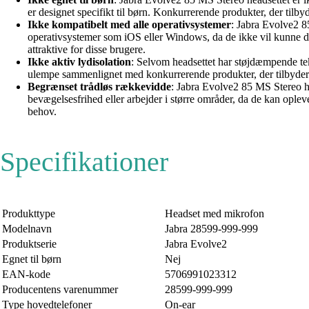
er designet specifikt til børn. Konkurrerende produkter, der til
Ikke kompatibelt med alle operativsystemer
: Jabra Evolve2 8
operativsystemer som iOS eller Windows, da de ikke vil kunne dr
attraktive for disse brugere.
Ikke aktiv lydisolation
: Selvom headsettet har støjdæmpende tekn
ulempe sammenlignet med konkurrerende produkter, der tilbyder a
Begrænset trådløs rækkevidde
: Jabra Evolve2 85 MS Stereo he
bevægelsesfrihed eller arbejder i større områder, da de kan ople
behov.
Specifikationer
Produkttype
Headset med mikrofon
Modelnavn
Jabra 28599-999-999
Produktserie
Jabra Evolve2
Egnet til børn
Nej
EAN-kode
5706991023312
Producentens varenummer
28599-999-999
Type hovedtelefoner
On-ear