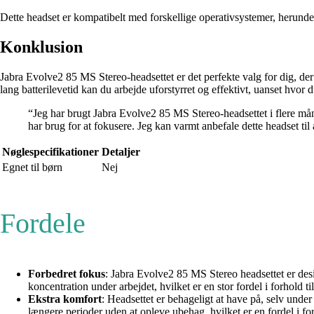
Dette headset er kompatibelt med forskellige operativsystemer, herund
Konklusion
Jabra Evolve2 85 MS Stereo-headsettet er det perfekte valg for dig, de
lang batterilevetid kan du arbejde uforstyrret og effektivt, uanset hvor
“Jeg har brugt Jabra Evolve2 85 MS Stereo-headsettet i flere måne
har brug for at fokusere. Jeg kan varmt anbefale dette headset til 
Nøglespecifikationer
Detaljer
Egnet til børn
Nej
Fordele
Forbedret fokus
: Jabra Evolve2 85 MS Stereo headsettet er desi
koncentration under arbejdet, hvilket er en stor fordel i forhold t
Ekstra komfort
: Headsettet er behageligt at have på, selv unde
længere perioder uden at opleve ubehag, hvilket er en fordel i fo