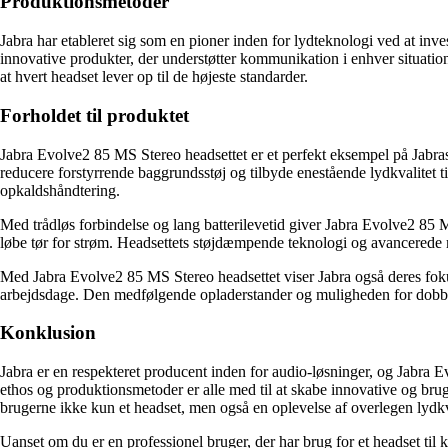
Produktionsmetoder
Jabra har etableret sig som en pioner inden for lydteknologi ved at inv
innovative produkter, der understøtter kommunikation i enhver situation
at hvert headset lever op til de højeste standarder.
Forholdet til produktet
Jabra Evolve2 85 MS Stereo headsettet er et perfekt eksempel på Jabras
reducere forstyrrende baggrundsstøj og tilbyde enestående lydkvalitet 
opkaldshåndtering.
Med trådløs forbindelse og lang batterilevetid giver Jabra Evolve2 85 M
løbe tør for strøm. Headsettets støjdæmpende teknologi og avancerede mi
Med Jabra Evolve2 85 MS Stereo headsettet viser Jabra også deres fokus
arbejdsdage. Den medfølgende opladerstander og muligheden for dobbelt
Konklusion
Jabra er en respekteret producent inden for audio-løsninger, og Jabra 
ethos og produktionsmetoder er alle med til at skabe innovative og br
brugerne ikke kun et headset, men også en oplevelse af overlegen lydkv
Uanset om du er en professionel bruger, der har brug for et headset til 