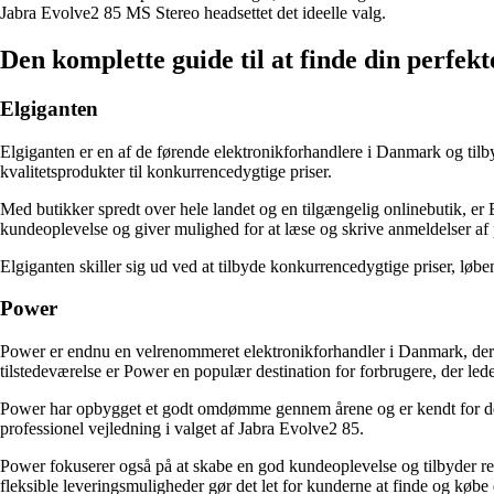
Jabra Evolve2 85 MS Stereo headsettet det ideelle valg.
Den komplette guide til at finde din perfek
Elgiganten
Elgiganten er en af de førende elektronikforhandlere i Danmark og tilby
kvalitetsprodukter til konkurrencedygtige priser.
Med butikker spredt over hele landet og en tilgængelig onlinebutik, er E
kundeoplevelse og giver mulighed for at læse og skrive anmeldelser af
Elgiganten skiller sig ud ved at tilbyde konkurrencedygtige priser, løb
Power
Power er endnu en velrenommeret elektronikforhandler i Danmark, der 
tilstedeværelse er Power en populær destination for forbrugere, der lede
Power har opbygget et godt omdømme gennem årene og er kendt for dere
professionel vejledning i valget af Jabra Evolve2 85.
Power fokuserer også på at skabe en god kundeoplevelse og tilbyder r
fleksible leveringsmuligheder gør det let for kunderne at finde og købe