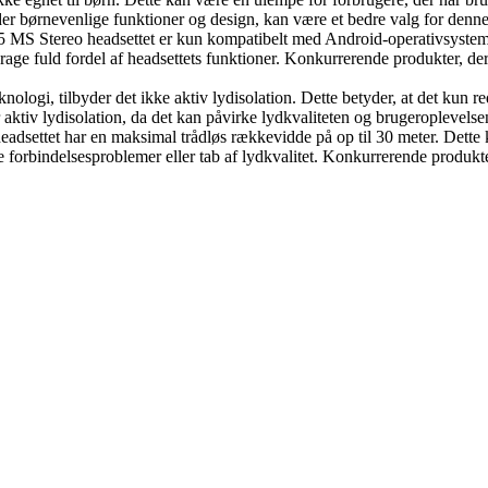
byder børnevenlige funktioner og design, kan være et bedre valg for den
5 MS Stereo headsettet er kun kompatibelt med Android-operativsystem
age fuld fordel af headsettets funktioner. Konkurrerende produkter, de
ologi, tilbyder det ikke aktiv lydisolation. Dette betyder, at det kun 
ktiv lydisolation, da det kan påvirke lydkvaliteten og brugeroplevelse
adsettet har en maksimal trådløs rækkevidde på op til 30 meter. Dette 
ve forbindelsesproblemer eller tab af lydkvalitet. Konkurrerende produ