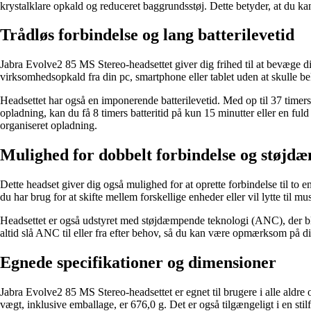
krystalklare opkald og reduceret baggrundsstøj. Dette betyder, at du kan
Trådløs forbindelse og lang batterilevetid
Jabra Evolve2 85 MS Stereo-headsettet giver dig frihed til at bevæge di
virksomhedsopkald fra din pc, smartphone eller tablet uden at skulle b
Headsettet har også en imponerende batterilevetid. Med op til 37 timers 
opladning, kan du få 8 timers batteritid på kun 15 minutter eller en fu
organiseret opladning.
Mulighed for dobbelt forbindelse og støjd
Dette headset giver dig også mulighed for at oprette forbindelse til to 
du har brug for at skifte mellem forskellige enheder eller vil lytte til m
Headsettet er også udstyret med støjdæmpende teknologi (ANC), der blok
altid slå ANC til eller fra efter behov, så du kan være opmærksom på di
Egnede specifikationer og dimensioner
Jabra Evolve2 85 MS Stereo-headsettet er egnet til brugere i alle aldr
vægt, inklusive emballage, er 676,0 g. Det er også tilgængeligt i en stilf