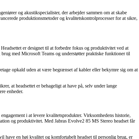
ingeniører og akustikspecialister, der arbejder sammen om at skabe
avancerede produktionsmetoder og kvalitetskontrolprocesser for at sikre,
adsettet er designet til at forbedre fokus og produktivitet ved at
l brug med Microsoft Teams og understøtter praktiske funktioner til
oretage opkald uden at være begrænset af kabler eller bekymre sig om at
er, at headsettet er behageligt at have på, selv under lange
ere enheder.
 engagement i at levere kvalitetsprodukter. Virksomhedens historie,
kation og produktivitet. Med Jabras Evolve2 85 MS Stereo headset får
l have en høj kvalitet og komfortabelt headset til personlig brug, er