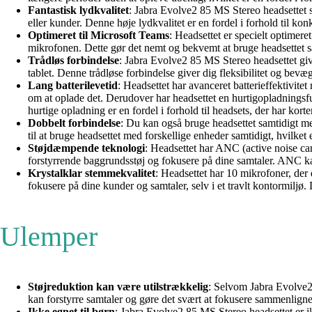
Fantastisk lydkvalitet
: Jabra Evolve2 85 MS Stereo headsettet s
eller kunder. Denne høje lydkvalitet er en fordel i forhold til k
Optimeret til Microsoft Teams
: Headsettet er specielt optimer
mikrofonen. Dette gør det nemt og bekvemt at bruge headsettet sam
Trådløs forbindelse
: Jabra Evolve2 85 MS Stereo headsettet give
tablet. Denne trådløse forbindelse giver dig fleksibilitet og bevæ
Lang batterilevetid
: Headsettet har avanceret batterieffektivite
om at oplade det. Derudover har headsettet en hurtigopladningsfun
hurtige opladning er en fordel i forhold til headsets, der har korte
Dobbelt forbindelse
: Du kan også bruge headsettet samtidigt me
til at bruge headsettet med forskellige enheder samtidigt, hvilket 
Støjdæmpende teknologi
: Headsettet har ANC (active noise ca
forstyrrende baggrundsstøj og fokusere på dine samtaler. ANC kan
Krystalklar stemmekvalitet
: Headsettet har 10 mikrofoner, der 
fokusere på dine kunder og samtaler, selv i et travlt kontormiljø.
Ulemper
Støjreduktion kan være utilstrækkelig
: Selvom Jabra Evolve2 
kan forstyrre samtaler og gøre det svært at fokusere sammenlign
Ikke egnet til børn
: Jabra Evolve2 85 MS Stereo headsettet er ik