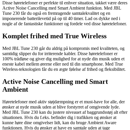
Disse høretelefoner er perfekte til enhver situation, takket være deres
Active Noise Cancelling med Smart Ambient funktion. Med JBL
Tune 230 får du også en fremragende samtalekvalitet og en
imponerende batterilevetid på op til 40 timer. Lad os dykke ned i
nogle af de fantastiske funktioner og fordele ved disse høretelefoner.
Komplet frihed med True Wireless
Med JBL Tune 230 går du aldrig på kompromis med kvaliteten, og
samtidig slipper du for irriterende kabler. Disse høretelefoner er
100% trådløse og giver dig mulighed for at nyde din musik uden et
eneste kabel mellem ørerne eller ned til din smartphone. Med True
Wireless-teknologien får du en ægte følelse af frihed og fleksibilitet.
Active Noise Cancelling med Smart
Ambient
Høretelefoner med aktiv støjdæmpning er et must-have for alle, der
ønsker at nyde musik uden at blive forstyrret af omgivende lyde.
Med JBL Tune 230 kan du justere niveauet af baggrundsstøj alt efter
situationen. Hvis du f.eks. befinder dig i trafikken og ønsker at
kunne høre dine omgivelser lidt, kan du bruge Ambient Aware
funktionen. Hvis du ønsker at have en samtale uden at tage