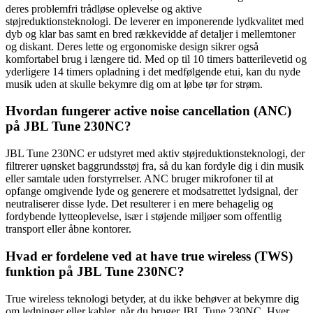
deres problemfri trådløse oplevelse og aktive
støjreduktionsteknologi. De leverer en imponerende lydkvalitet med
dyb og klar bas samt en bred rækkevidde af detaljer i mellemtoner
og diskant. Deres lette og ergonomiske design sikrer også
komfortabel brug i længere tid. Med op til 10 timers batterilevetid og
yderligere 14 timers opladning i det medfølgende etui, kan du nyde
musik uden at skulle bekymre dig om at løbe tør for strøm.
Hvordan fungerer active noise cancellation (ANC)
på JBL Tune 230NC?
JBL Tune 230NC er udstyret med aktiv støjreduktionsteknologi, der
filtrerer uønsket baggrundsstøj fra, så du kan fordyle dig i din musik
eller samtale uden forstyrrelser. ANC bruger mikrofoner til at
opfange omgivende lyde og generere et modsatrettet lydsignal, der
neutraliserer disse lyde. Det resulterer i en mere behagelig og
fordybende lytteoplevelse, især i støjende miljøer som offentlig
transport eller åbne kontorer.
Hvad er fordelene ved at have true wireless (TWS)
funktion på JBL Tune 230NC?
True wireless teknologi betyder, at du ikke behøver at bekymre dig
om ledninger eller kabler, når du bruger JBL Tune 230NC. Hver