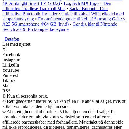
4K Ambilight Smart TV (2022)
•
Logitech MX Ergo – Den
Ultimative Trådløse Trackball Mus
•
Sackit Boomit – Den
Ultimative Bluetooth Højttaler
•
Guide til køb af Wilfa elkedel med
temperaturstyring
•
En omfattende guide til køb af Samsung Galaxy
A23 5G smartphone 4/64 GB (hvid)
•
Gør dig klar til Nintendo
Switch 2019: En komplet købsguide
_
Datafon
Del med hjertet
X
Facebook
Instagram
LinkedIn
YouTube
Pinterest
TikTok
Mail
RSS
© Kun til personlig brug.
© Rettighederne tilhører os. Vi kan få en lille andel af salget, hvis du
køber via links på denne hjemmeside.
© Alle rettigheder forbeholdes. Vi kan tjene en del af salget fra
produkter, der er købt via vores websted som en del af vores
affilierede partnerskaber med forhandlere. Materialet på denne side
må ikke reproduceres, distribueres, transmitteres, cachelagres eller