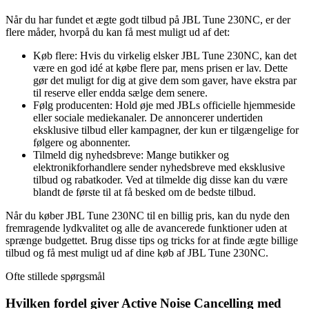
Når du har fundet et ægte godt tilbud på JBL Tune 230NC, er der
flere måder, hvorpå du kan få mest muligt ud af det:
Køb flere: Hvis du virkelig elsker JBL Tune 230NC, kan det
være en god idé at købe flere par, mens prisen er lav. Dette
gør det muligt for dig at give dem som gaver, have ekstra par
til reserve eller endda sælge dem senere.
Følg producenten: Hold øje med JBLs officielle hjemmeside
eller sociale mediekanaler. De annoncerer undertiden
eksklusive tilbud eller kampagner, der kun er tilgængelige for
følgere og abonnenter.
Tilmeld dig nyhedsbreve: Mange butikker og
elektronikforhandlere sender nyhedsbreve med eksklusive
tilbud og rabatkoder. Ved at tilmelde dig disse kan du være
blandt de første til at få besked om de bedste tilbud.
Når du køber JBL Tune 230NC til en billig pris, kan du nyde den
fremragende lydkvalitet og alle de avancerede funktioner uden at
sprænge budgettet. Brug disse tips og tricks for at finde ægte billige
tilbud og få mest muligt ud af dine køb af JBL Tune 230NC.
Ofte stillede spørgsmål
Hvilken fordel giver Active Noise Cancelling med