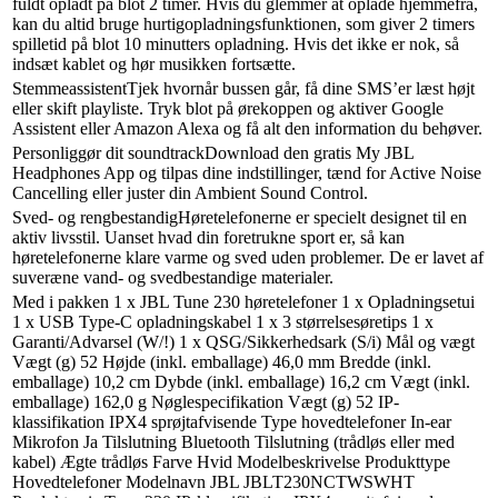
fuldt opladt på blot 2 timer. Hvis du glemmer at oplade hjemmefra,
kan du altid bruge hurtigopladningsfunktionen, som giver 2 timers
spilletid på blot 10 minutters opladning. Hvis det ikke er nok, så
indsæt kablet og hør musikken fortsætte.
StemmeassistentTjek hvornår bussen går, få dine SMS’er læst højt
eller skift playliste. Tryk blot på ørekoppen og aktiver Google
Assistent eller Amazon Alexa og få alt den information du behøver.
Personliggør dit soundtrackDownload den gratis My JBL
Headphones App og tilpas dine indstillinger, tænd for Active Noise
Cancelling eller juster din Ambient Sound Control.
Sved- og rengbestandigHøretelefonerne er specielt designet til en
aktiv livsstil. Uanset hvad din foretrukne sport er, så kan
høretelefonerne klare varme og sved uden problemer. De er lavet af
suveræne vand- og svedbestandige materialer.
Med i pakken 1 x JBL Tune 230 høretelefoner 1 x Opladningsetui
1 x USB Type-C opladningskabel 1 x 3 størrelsesøretips 1 x
Garanti/Advarsel (W/!) 1 x QSG/Sikkerhedsark (S/i) Mål og vægt
Vægt (g) 52 Højde (inkl. emballage) 46,0 mm Bredde (inkl.
emballage) 10,2 cm Dybde (inkl. emballage) 16,2 cm Vægt (inkl.
emballage) 162,0 g Nøglespecifikation Vægt (g) 52 IP-
klassifikation IPX4 sprøjtafvisende Type hovedtelefoner In-ear
Mikrofon Ja Tilslutning Bluetooth Tilslutning (trådløs eller med
kabel) Ægte trådløs Farve Hvid Modelbeskrivelse Produkttype
Hovedtelefoner Modelnavn JBL JBLT230NCTWSWHT