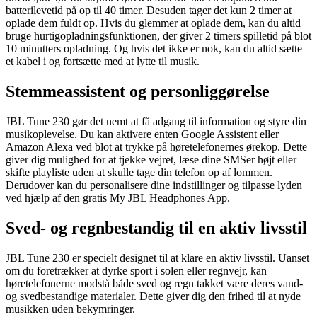
batterilevetid på op til 40 timer. Desuden tager det kun 2 timer at
oplade dem fuldt op. Hvis du glemmer at oplade dem, kan du altid
bruge hurtigopladningsfunktionen, der giver 2 timers spilletid på blot
10 minutters opladning. Og hvis det ikke er nok, kan du altid sætte
et kabel i og fortsætte med at lytte til musik.
Stemmeassistent og personliggørelse
JBL Tune 230 gør det nemt at få adgang til information og styre din
musikoplevelse. Du kan aktivere enten Google Assistent eller
Amazon Alexa ved blot at trykke på høretelefonernes ørekop. Dette
giver dig mulighed for at tjekke vejret, læse dine SMSer højt eller
skifte playliste uden at skulle tage din telefon op af lommen.
Derudover kan du personalisere dine indstillinger og tilpasse lyden
ved hjælp af den gratis My JBL Headphones App.
Sved- og regnbestandig til en aktiv livsstil
JBL Tune 230 er specielt designet til at klare en aktiv livsstil. Uanset
om du foretrækker at dyrke sport i solen eller regnvejr, kan
høretelefonerne modstå både sved og regn takket være deres vand-
og svedbestandige materialer. Dette giver dig den frihed til at nyde
musikken uden bekymringer.