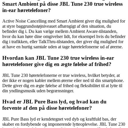
Smart Ambient på disse JBL Tune 230 true wireless
in-ear høretelefoner?
Active Noise Cancelling med Smart Ambient giver dig mulighed for
at styre baggrundsstøjniveauet afhængigt af den situation, du
befinder dig i. Du kan vælge mellem Ambient Aware-tilstanden,
hvor du kan høre dine omgivelser lidt, for eksempel hvis du befinder
dig i trafikken, eller TalkThru-tilstanden, der giver dig mulighed for
at have en hurtig samtale uden at tage høretelefonerne ud af ørerne.
Hvordan kan JBL Tune 230 true wireless in-ear
høretelefoner give dig en ægte følelse af frihed?
JBL Tune 230 høretelefonerne er true wireless, hvilket betyder, at
der ikke er nogen kabler mellem ørerne eller ned til din smartphone.
Dette giver dig en ægte følelse af frihed og fleksibilitet til at lytte til
din yndlingsmusik uden begrænsninger.
Hvad er JBL Pure Bass lyd, og hvad kan du
forvente af den på disse høretelefoner?
JBL Pure Bass lyd er kendetegnet ved dyb og kraftfuld bas, der
skaber en fordybende og imponerende lytteoplevelse. JBL Tune 230