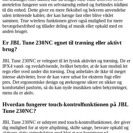
øretelefon fungerer som en selvstændig enhed og forbindes trådløst
til din enhed. Dette giver en mere fleksibel og bekvem anvendelse
uden irriterende kabler, der kan hænge fast eller blive viklet
sammen. True wireless funktionen giver også mulighed for mere
bevægelsesfrihed og tillader deling af musik eller opkald med en
anden bruger.
Er JBL Tune 230NC egnet til træning eller aktivt
brug?
JBL Tune 230NC er velegnet til let fysisk aktivitet og træning. De er
IPX4 vand- og svedafvisende, hvilket betyder, at de kan modstå let
regn eller sved under din træning. Dog anbefales de ikke til meget
intense aktiviteter, hvor de kan være udsat for ekstrem fugt eller
pres. Det ergonomiske design og ørekrogene sikrer en sikker og
komfortabel pasform, så du kan nyde musikken uden bekymringer,
mens du er aktiv.
Hvordan fungerer touch-kontrolfunktionen på JBL
Tune 230NC?
JBL Tune 230NC er udstyret med touch-kontrolfunktioner, der giver
dig mulighed for at styre afspilning, skifte sange, besvare opkald og
aktivere aktiv støjreduktion med blot et par berøringer på