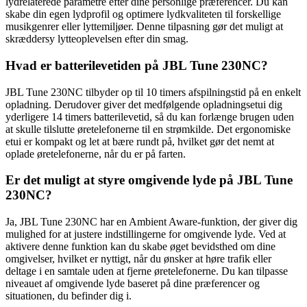
lydrelaterede parametre efter dine personlige præferencer. Du kan
skabe din egen lydprofil og optimere lydkvaliteten til forskellige
musikgenrer eller lyttemiljøer. Denne tilpasning gør det muligt at
skræddersy lytteoplevelsen efter din smag.
Hvad er batterilevetiden på JBL Tune 230NC?
JBL Tune 230NC tilbyder op til 10 timers afspilningstid på en enkelt
opladning. Derudover giver det medfølgende opladningsetui dig
yderligere 14 timers batterilevetid, så du kan forlænge brugen uden
at skulle tilslutte øretelefonerne til en strømkilde. Det ergonomiske
etui er kompakt og let at bære rundt på, hvilket gør det nemt at
oplade øretelefonerne, når du er på farten.
Er det muligt at styre omgivende lyde på JBL Tune
230NC?
Ja, JBL Tune 230NC har en Ambient Aware-funktion, der giver dig
mulighed for at justere indstillingerne for omgivende lyde. Ved at
aktivere denne funktion kan du skabe øget bevidsthed om dine
omgivelser, hvilket er nyttigt, når du ønsker at høre trafik eller
deltage i en samtale uden at fjerne øretelefonerne. Du kan tilpasse
niveauet af omgivende lyde baseret på dine præferencer og
situationen, du befinder dig i.