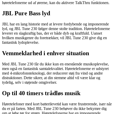
høretelefonerne ud af ørerne, kan du aktivere TalkThru funktionen.
JBL Pure Bass lyd
JBL har en lang historie med at levere fordybende og imponerende
lyd, og JBL Tune 230 følger denne stolte tradition. Høretelefonerne
leverer en slagkraftig bas, der er både dyb og kraftfuld. Uanset
hvilken musikgenre du foretrækker, vil JBL Tune 230 give dig en
fantastisk lydoplevelse.
Vemmeklarhed i enhver situation
Med JBL Tune 230 får du ikke kun en enestående musikoplevelse,
men også en fantastisk samtalekvalitet. Høretelefonerne er udstyret
med 4-mikrofonsteknologi, der reducerer støj fra vind og andre
distraktioner. Dette sikrer, at din stemme altid vil være klar og
tydelig, selv i støjende omgivelser.
Op til 40 timers trådløs musik
Høretelefoner med kort batterilevetid kan være frustrerende, især når
du er på farten. Med JBL Tune 230 behøver du ikke bekymre dig
om at løbe tør for strøm. Høretelefonerne har en imponerende