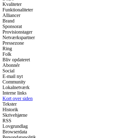
Kvaliteter
Funktionaliteter
Alliancer
Brand
Sponsorat
Provisionstager
Netværkspartner
Pressezone
Ring
Folk
Bliv opdateret
Abonnér
Social
E-mail nyt
Community
Lokalnetværk
Interne links
Kort over siden
Tekster
Historik
Skrivehjørne
RSS
Lovgrundlag
Browserdata
Persondatapolitik