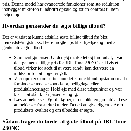
pris. Denne model har avancerede funktioner som støjreduktion,
indbygget mikrofon til håndfri opkald og touch-controls til nem
betjening.
Hvordan genkender du ægte billige tilbud?
Det er vigtigt at kunne adskille ægte billige tilbud fra blot
markedsføringstricks. Her er nogle tips til at hjælpe dig med at
genkende ægte tilbud:
Sammenlign priser: Undersøg markedet og find ud af, hvad
den gennemsnitlige pris for JBL Tune 230NC er. Hvis et
tilbud virker for godt til at være sandt, kan det være en
indikator for, at noget er galt.
Vær opmærksom på tidspunktet: Gode tilbud opstår normalt i
forbindelse med sæsonudsalg, helligdage eller
produktlanceringer. Hold øje med disse tidspunkter og vær
klar til at slå til, når prisen er rigtig.
Læs anmeldelser: Før du køber, er det altid en god idé at læse
anmeldelser fra andre kunder. Dette kan give dig en idé om
produktets kvalitet og om tilbuddet er ægte.
Sådan drager du fordel af gode tilbud på JBL Tune
230NC