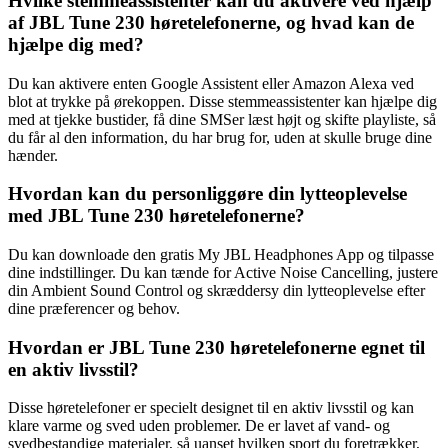
Hvilke stemmeassistenter kan du aktivere ved hjælp
af JBL Tune 230 høretelefonerne, og hvad kan de
hjælpe dig med?
Du kan aktivere enten Google Assistent eller Amazon Alexa ved
blot at trykke på ørekoppen. Disse stemmeassistenter kan hjælpe dig
med at tjekke bustider, få dine SMSer læst højt og skifte playliste, så
du får al den information, du har brug for, uden at skulle bruge dine
hænder.
Hvordan kan du personliggøre din lytteoplevelse
med JBL Tune 230 høretelefonerne?
Du kan downloade den gratis My JBL Headphones App og tilpasse
dine indstillinger. Du kan tænde for Active Noise Cancelling, justere
din Ambient Sound Control og skræddersy din lytteoplevelse efter
dine præferencer og behov.
Hvordan er JBL Tune 230 høretelefonerne egnet til
en aktiv livsstil?
Disse høretelefoner er specielt designet til en aktiv livsstil og kan
klare varme og sved uden problemer. De er lavet af vand- og
svedbestandige materialer, så uanset hvilken sport du foretrækker,