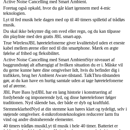
Active Noise Cancelling med Smart Ambient.
Foretag også opkald, hvor du går klart igennem med 4-mic
teknologien.
Lyt til fed musik hele dagen med op til 40 timers spilletid af trådløs
musik.
Du skal ikke bekymre dig om sved eller regn, og du kan tilpasse
din playliste med den gratis JBL smart-app.
True WirelessJBL høretelefonerne giver kvalitetslyd uden et eneste
kabel mellem ørene eller ned til din smartphone. Mærk en ægte
følelse af frihed og fleksibilitet.
Active Noise Cancelling med Smart AmbientStyr niveauet af
baggrundsstøj alt afhængigt af hvilken situation du er i. Måske vil
du gerne kunne høre dine omgivelser lidt, hvis du befinder dig i
trafikken, brug her Ambient Aware-tilstand. TalkThru-tilstanden
gør, at du kan have en hurtig samtale uden at tage høretelefonerne
ud af ørerne.
JBL Pure Bass lydJBL har en lang historie i konstruering af
fordybende og imponerende lyd, og disse høretelefoner følger
traditionen. Nyd slående bas, der både er dyb og kraftfuld.
StemmeklarhedNyd at din stemme kan høres klart og tydeligt, selv i
støjende omgivelser. 4-mikrofonsteknologien reducerer larm fra
vind og andre distraherende elementer.
40 timers trådløs musikLyt til musik i hele 40 timer. Batteriet er