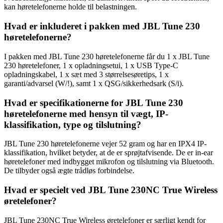
kan høretelefonerne holde til belastningen.
Hvad er inkluderet i pakken med JBL Tune 230
høretelefonerne?
I pakken med JBL Tune 230 høretelefonerne får du 1 x JBL Tune
230 høretelefoner, 1 x opladningsetui, 1 x USB Type-C
opladningskabel, 1 x sæt med 3 størrelsesøretips, 1 x
garanti/advarsel (W/!), samt 1 x QSG/sikkerhedsark (S/i).
Hvad er specifikationerne for JBL Tune 230
høretelefonerne med hensyn til vægt, IP-
klassifikation, type og tilslutning?
JBL Tune 230 høretelefonerne vejer 52 gram og har en IPX4 IP-
klassifikation, hvilket betyder, at de er sprøjtafvisende. De er in-ear
høretelefoner med indbygget mikrofon og tilslutning via Bluetooth.
De tilbyder også ægte trådløs forbindelse.
Hvad er specielt ved JBL Tune 230NC True Wireless
øretelefoner?
JBL Tune 230NC True Wireless øretelefoner er særligt kendt for