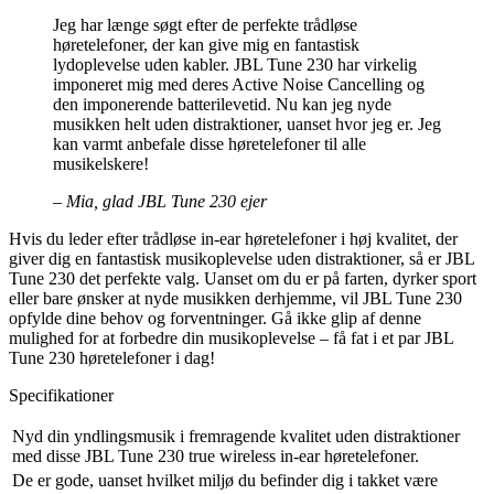
Jeg har længe søgt efter de perfekte trådløse
høretelefoner, der kan give mig en fantastisk
lydoplevelse uden kabler. JBL Tune 230 har virkelig
imponeret mig med deres Active Noise Cancelling og
den imponerende batterilevetid. Nu kan jeg nyde
musikken helt uden distraktioner, uanset hvor jeg er. Jeg
kan varmt anbefale disse høretelefoner til alle
musikelskere!
– Mia, glad JBL Tune 230 ejer
Hvis du leder efter trådløse in-ear høretelefoner i høj kvalitet, der
giver dig en fantastisk musikoplevelse uden distraktioner, så er JBL
Tune 230 det perfekte valg. Uanset om du er på farten, dyrker sport
eller bare ønsker at nyde musikken derhjemme, vil JBL Tune 230
opfylde dine behov og forventninger. Gå ikke glip af denne
mulighed for at forbedre din musikoplevelse – få fat i et par JBL
Tune 230 høretelefoner i dag!
Specifikationer
Nyd din yndlingsmusik i fremragende kvalitet uden distraktioner
med disse JBL Tune 230 true wireless in-ear høretelefoner.
De er gode, uanset hvilket miljø du befinder dig i takket være