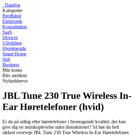
_
Datafon
Kategorier
Bredbånd
Elektronik
Konsultation
SaaS
Devices
Udvikling
Hjemmeside
Smart Home
Spil
Business
Min konto
Bliv medlem
Nyhedsbreve
JBL Tune 230 True Wireless In-
Ear Høretelefoner (hvid)
Er du på udkig efter høretelefoner i fremragende kvalitet, der kan
give dig en musikoplevelse uden distraktioner? Så bør du helt
sikkert overveje JBL Tune 230 True Wireless In-Ear Høretelefoner.