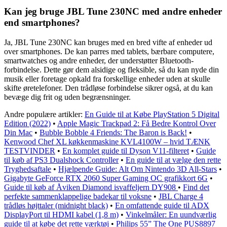
Kan jeg bruge JBL Tune 230NC med andre enheder
end smartphones?
Ja, JBL Tune 230NC kan bruges med en bred vifte af enheder ud
over smartphones. De kan parres med tablets, bærbare computere,
smartwatches og andre enheder, der understøtter Bluetooth-
forbindelse. Dette gør dem alsidige og fleksible, så du kan nyde din
musik eller foretage opkald fra forskellige enheder uden at skulle
skifte øretelefoner. Den trådløse forbindelse sikrer også, at du kan
bevæge dig frit og uden begrænsninger.
Andre populære artikler:
En Guide til at Købe PlayStation 5 Digital
Edition (2022)
•
Apple Magic Trackpad 2: Få Bedre Kontrol Over
Din Mac
•
Bubble Bobble 4 Friends: The Baron is Back!
•
Kenwood Chef XL køkkenmaskine KVL4100W – hvid TÆNK
TESTVINDER
•
En komplet guide til Dyson V11-filteret
•
Guide
til køb af PS3 Dualshock Controller
•
En guide til at vælge den rette
Tryghedsaftale
•
Hjælpende Guide: Alt Om Nintendo 3D All-Stars
•
Gigabyte GeForce RTX 2060 Super Gaming OC grafikkort 6G
•
Guide til køb af Åviken Diamond isvaffeljern DY908
•
Find det
perfekte sammenklappelige badekar til voksne
•
JBL Charge 4
trådløs højttaler (midnight black)
•
En omfattende guide til ADX
DisplayPort til HDMI kabel (1,8 m)
•
Vinkelmåler: En uundværlig
guide til at købe det rette værktøj
•
Philips 55” The One PUS8897