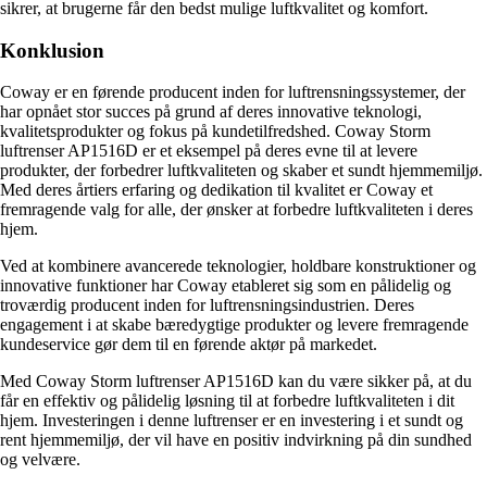
sikrer, at brugerne får den bedst mulige luftkvalitet og komfort.
Konklusion
Coway er en førende producent inden for luftrensningssystemer, der
har opnået stor succes på grund af deres innovative teknologi,
kvalitetsprodukter og fokus på kundetilfredshed. Coway Storm
luftrenser AP1516D er et eksempel på deres evne til at levere
produkter, der forbedrer luftkvaliteten og skaber et sundt hjemmemiljø.
Med deres årtiers erfaring og dedikation til kvalitet er Coway et
fremragende valg for alle, der ønsker at forbedre luftkvaliteten i deres
hjem.
Ved at kombinere avancerede teknologier, holdbare konstruktioner og
innovative funktioner har Coway etableret sig som en pålidelig og
troværdig producent inden for luftrensningsindustrien. Deres
engagement i at skabe bæredygtige produkter og levere fremragende
kundeservice gør dem til en førende aktør på markedet.
Med Coway Storm luftrenser AP1516D kan du være sikker på, at du
får en effektiv og pålidelig løsning til at forbedre luftkvaliteten i dit
hjem. Investeringen i denne luftrenser er en investering i et sundt og
rent hjemmemiljø, der vil have en positiv indvirkning på din sundhed
og velvære.