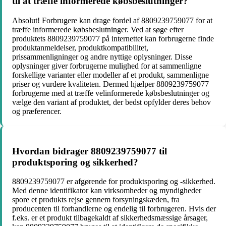
til at træffe informerede købsbeslutninger?
Absolut! Forbrugere kan drage fordel af 8809239759077 for at
træffe informerede købsbeslutninger. Ved at søge efter
produktets 8809239759077 på internettet kan forbrugerne finde
produktanmeldelser, produktkompatibilitet,
prissammenligninger og andre nyttige oplysninger. Disse
oplysninger giver forbrugerne mulighed for at sammenligne
forskellige varianter eller modeller af et produkt, sammenligne
priser og vurdere kvaliteten. Dermed hjælper 8809239759077
forbrugerne med at træffe velinformerede købsbeslutninger og
vælge den variant af produktet, der bedst opfylder deres behov
og præferencer.
Hvordan bidrager 8809239759077 til
produktsporing og sikkerhed?
8809239759077 er afgørende for produktsporing og -sikkerhed.
Med denne identifikator kan virksomheder og myndigheder
spore et produkts rejse gennem forsyningskæden, fra
producenten til forhandlerne og endelig til forbrugeren. Hvis der
f.eks. er et produkt tilbagekaldt af sikkerhedsmæssige årsager,