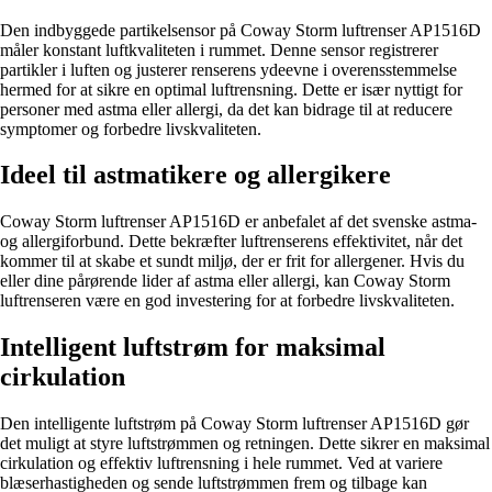
Den indbyggede partikelsensor på Coway Storm luftrenser AP1516D
måler konstant luftkvaliteten i rummet. Denne sensor registrerer
partikler i luften og justerer renserens ydeevne i overensstemmelse
hermed for at sikre en optimal luftrensning. Dette er især nyttigt for
personer med astma eller allergi, da det kan bidrage til at reducere
symptomer og forbedre livskvaliteten.
Ideel til astmatikere og allergikere
Coway Storm luftrenser AP1516D er anbefalet af det svenske astma-
og allergiforbund. Dette bekræfter luftrenserens effektivitet, når det
kommer til at skabe et sundt miljø, der er frit for allergener. Hvis du
eller dine pårørende lider af astma eller allergi, kan Coway Storm
luftrenseren være en god investering for at forbedre livskvaliteten.
Intelligent luftstrøm for maksimal
cirkulation
Den intelligente luftstrøm på Coway Storm luftrenser AP1516D gør
det muligt at styre luftstrømmen og retningen. Dette sikrer en maksimal
cirkulation og effektiv luftrensning i hele rummet. Ved at variere
blæserhastigheden og sende luftstrømmen frem og tilbage kan