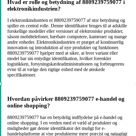
Hvad er rolle og betydning af 8809239759077 i
elektronikindustrien?
I elektronikindustrien er 8809239759077 af stor betydning og
spiller en central rolle. Denne identifikator bruges til at adskille
forskellige modeller eller versioner af elektroniske produkter,
såsom mobiltelefoner, bærbare computere, kameraer og mange
andre enheder. Elektronikindustrien er præget af kontinuerlig
innovation og introduktion af nye produkter og funktioner.
8809239759077 hjælper med at sikre, at hver variant eller
model har sin entydige identifikation, hvilket forenkler
logistikken, forsyningskædeadministrationen og forbrugerens
evne til at vælge den rigtige enhed med de ønskede
specifikationer.
Hvordan påvirker 8809239759077 e-handel og
online shopping?
8809239759077 har en betydelig indflydelse på e-handel og
online shopping. I en verden med et væld af produkter og
muligheder gør denne identifikator det muligt for e-
handelsplatforme at vise produkterne mere præcist og nøjagtigt