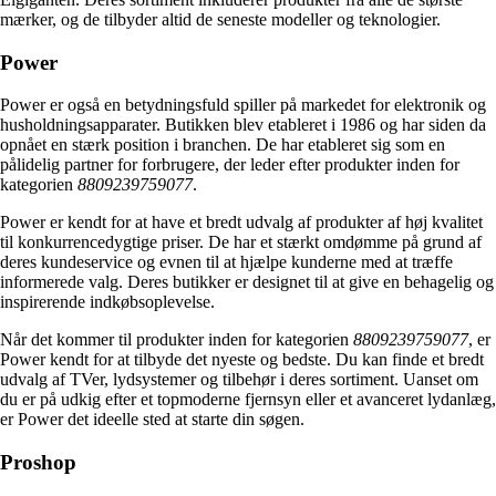
mærker, og de tilbyder altid de seneste modeller og teknologier.
Power
Power er også en betydningsfuld spiller på markedet for elektronik og
husholdningsapparater. Butikken blev etableret i 1986 og har siden da
opnået en stærk position i branchen. De har etableret sig som en
pålidelig partner for forbrugere, der leder efter produkter inden for
kategorien
8809239759077
.
Power er kendt for at have et bredt udvalg af produkter af høj kvalitet
til konkurrencedygtige priser. De har et stærkt omdømme på grund af
deres kundeservice og evnen til at hjælpe kunderne med at træffe
informerede valg. Deres butikker er designet til at give en behagelig og
inspirerende indkøbsoplevelse.
Når det kommer til produkter inden for kategorien
8809239759077
, er
Power kendt for at tilbyde det nyeste og bedste. Du kan finde et bredt
udvalg af TVer, lydsystemer og tilbehør i deres sortiment. Uanset om
du er på udkig efter et topmoderne fjernsyn eller et avanceret lydanlæg,
er Power det ideelle sted at starte din søgen.
Proshop