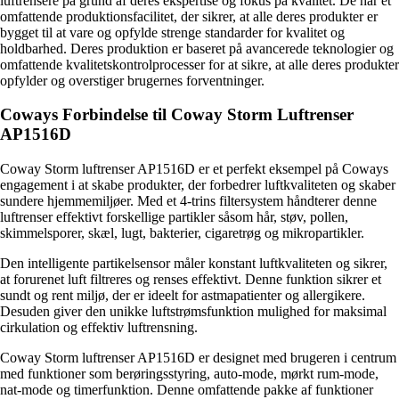
luftrensere på grund af deres ekspertise og fokus på kvalitet. De har et
omfattende produktionsfacilitet, der sikrer, at alle deres produkter er
bygget til at vare og opfylde strenge standarder for kvalitet og
holdbarhed. Deres produktion er baseret på avancerede teknologier og
omfattende kvalitetskontrolprocesser for at sikre, at alle deres produkter
opfylder og overstiger brugernes forventninger.
Coways Forbindelse til Coway Storm Luftrenser
AP1516D
Coway Storm luftrenser AP1516D er et perfekt eksempel på Coways
engagement i at skabe produkter, der forbedrer luftkvaliteten og skaber
sundere hjemmemiljøer. Med et 4-trins filtersystem håndterer denne
luftrenser effektivt forskellige partikler såsom hår, støv, pollen,
skimmelsporer, skæl, lugt, bakterier, cigaretrøg og mikropartikler.
Den intelligente partikelsensor måler konstant luftkvaliteten og sikrer,
at forurenet luft filtreres og renses effektivt. Denne funktion sikrer et
sundt og rent miljø, der er ideelt for astmapatienter og allergikere.
Desuden giver den unikke luftstrømsfunktion mulighed for maksimal
cirkulation og effektiv luftrensning.
Coway Storm luftrenser AP1516D er designet med brugeren i centrum
med funktioner som berøringsstyring, auto-mode, mørkt rum-mode,
nat-mode og timerfunktion. Denne omfattende pakke af funktioner