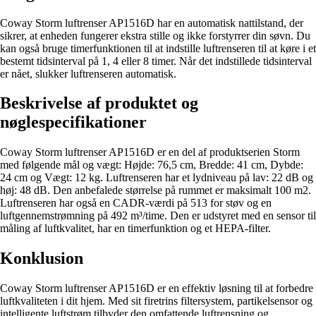
Coway Storm luftrenser AP1516D har en automatisk nattilstand, der
sikrer, at enheden fungerer ekstra stille og ikke forstyrrer din søvn. Du
kan også bruge timerfunktionen til at indstille luftrenseren til at køre i et
bestemt tidsinterval på 1, 4 eller 8 timer. Når det indstillede tidsinterval
er nået, slukker luftrenseren automatisk.
Beskrivelse af produktet og
nøglespecifikationer
Coway Storm luftrenser AP1516D er en del af produktserien Storm
med følgende mål og vægt: Højde: 76,5 cm, Bredde: 41 cm, Dybde:
24 cm og Vægt: 12 kg. Luftrenseren har et lydniveau på lav: 22 dB og
høj: 48 dB. Den anbefalede størrelse på rummet er maksimalt 100 m2.
Luftrenseren har også en CADR-værdi på 513 for støv og en
luftgennemstrømning på 492 m³/time. Den er udstyret med en sensor til
måling af luftkvalitet, har en timerfunktion og et HEPA-filter.
Konklusion
Coway Storm luftrenser AP1516D er en effektiv løsning til at forbedre
luftkvaliteten i dit hjem. Med sit firetrins filtersystem, partikelsensor og
intelligente luftstrøm tilbyder den omfattende luftrensning og