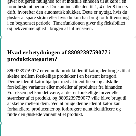
giver brugeren mulighed for at indstille enheden til at køre i en
forudbestemt periode. Du kan indstille den til 1, 4 eller 8 timers
drift, hvorefter den automatisk slukker. Dette er nyttigt, hvis du
ønsker at spare strøm eller hvis du kun har brug for luftrensning
i en begrænset periode. Timerfunktionen giver dig fleksibilitet
og bekvemmelighed i brugen af luftrenseren.
Hvad er betydningen af 8809239759077 i
produktkategorien?
8809239759077 er en unik produktidentifikator, der bruges til at
skelne mellem forskellige produkter i en bestemt kategori.
Denne identifikator hjælper med at identificere og adskille
forskellige varianter eller modeller af produkter fra hinanden.
For eksempel kan det være, at der er forskellige farver eller
størrelser af et produkt, og 8809239759077 ville blive brugt til
at skelne mellem dem. Ved at bruge denne identifikator kan
forhandlere, producenter og forbrugere nemt identificere og
finde den ønskede variant af et produkt.