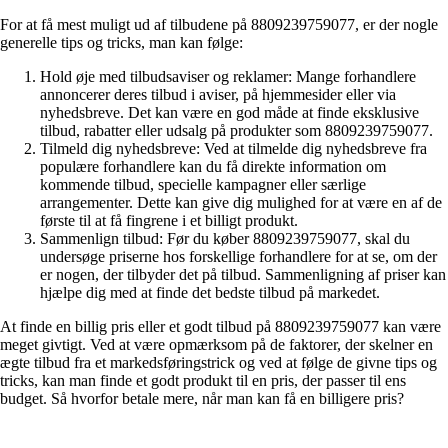
For at få mest muligt ud af tilbudene på 8809239759077, er der nogle
generelle tips og tricks, man kan følge:
Hold øje med tilbudsaviser og reklamer: Mange forhandlere
annoncerer deres tilbud i aviser, på hjemmesider eller via
nyhedsbreve. Det kan være en god måde at finde eksklusive
tilbud, rabatter eller udsalg på produkter som 8809239759077.
Tilmeld dig nyhedsbreve: Ved at tilmelde dig nyhedsbreve fra
populære forhandlere kan du få direkte information om
kommende tilbud, specielle kampagner eller særlige
arrangementer. Dette kan give dig mulighed for at være en af de
første til at få fingrene i et billigt produkt.
Sammenlign tilbud: Før du køber 8809239759077, skal du
undersøge priserne hos forskellige forhandlere for at se, om der
er nogen, der tilbyder det på tilbud. Sammenligning af priser kan
hjælpe dig med at finde det bedste tilbud på markedet.
At finde en billig pris eller et godt tilbud på 8809239759077 kan være
meget givtigt. Ved at være opmærksom på de faktorer, der skelner en
ægte tilbud fra et markedsføringstrick og ved at følge de givne tips og
tricks, kan man finde et godt produkt til en pris, der passer til ens
budget. Så hvorfor betale mere, når man kan få en billigere pris?