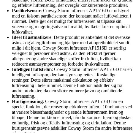
og effektiv luftrensning, der overgår konkurrerende produkter.
Partikelsensor
: Coway Storm luftrenser AP1516D er udstyret
med en følsom partikelsensor, der konstant måler luftkvaliteten i
rummet. Dette gør det muligt for luftrenseren at tilpasse sin
ydeevne og rengøringsniveau i realtid, hvilket sikrer en optimal
luftkvalitet.
Ideel til astmatikere
: Dette produkt er anbefalet af det svenske
astma- og allergiforbund og hjælper med at opretholde et sundt
miljø i dit hjem. Coway Storm luftrenser AP1516D er særligt
velegnet til personer med astma, da den effektivt fjerner
allergener og andre skadelige stoffer fra luften, hvilket kan
reducere astmasymptomer og forbedre livskvaliteten.
Intelligent luftstrøm
: Coway Storm luftrenser AP1516D har en
intelligent luftstrøm, der kan styres og rettes i forskellige
retninger. Dette sikrer maksimal cirkulation og effektiv
luftrensning i hele rummet. Denne funktion adskiller sig fra
andre produkter, da den sikrer en mere jævn og omfattende
luftrensning.
Hurtigrensning
: Coway Storm luftrenser AP1516D har en
speciel funktion, der renser og cirkulerer luften i 10 minutter ved
at variere blæserhastigheder og sende luftstrømmen frem og
tilbage. Denne funktion er ideel, når du kommer hjem og ønsker
en hurtig, frisk og effektiv luftrensning og cirkulation. Denne
hurtigrensningsevne adskiller Coway Storm fra andre luftrensere