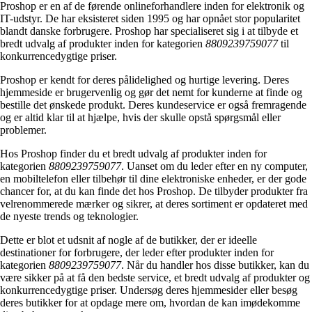
Proshop er en af de førende onlineforhandlere inden for elektronik og
IT-udstyr. De har eksisteret siden 1995 og har opnået stor popularitet
blandt danske forbrugere. Proshop har specialiseret sig i at tilbyde et
bredt udvalg af produkter inden for kategorien
8809239759077
til
konkurrencedygtige priser.
Proshop er kendt for deres pålidelighed og hurtige levering. Deres
hjemmeside er brugervenlig og gør det nemt for kunderne at finde og
bestille det ønskede produkt. Deres kundeservice er også fremragende
og er altid klar til at hjælpe, hvis der skulle opstå spørgsmål eller
problemer.
Hos Proshop finder du et bredt udvalg af produkter inden for
kategorien
8809239759077
. Uanset om du leder efter en ny computer,
en mobiltelefon eller tilbehør til dine elektroniske enheder, er der gode
chancer for, at du kan finde det hos Proshop. De tilbyder produkter fra
velrenommerede mærker og sikrer, at deres sortiment er opdateret med
de nyeste trends og teknologier.
Dette er blot et udsnit af nogle af de butikker, der er ideelle
destinationer for forbrugere, der leder efter produkter inden for
kategorien
8809239759077
. Når du handler hos disse butikker, kan du
være sikker på at få den bedste service, et bredt udvalg af produkter og
konkurrencedygtige priser. Undersøg deres hjemmesider eller besøg
deres butikker for at opdage mere om, hvordan de kan imødekomme