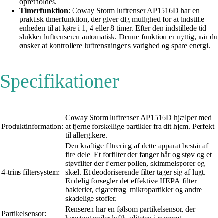
opretholdes.
Timerfunktion
: Coway Storm luftrenser AP1516D har en
praktisk timerfunktion, der giver dig mulighed for at indstille
enheden til at køre i 1, 4 eller 8 timer. Efter den indstillede tid
slukker luftrenseren automatisk. Denne funktion er nyttig, når du
ønsker at kontrollere luftrensningens varighed og spare energi.
Specifikationer
Coway Storm luftrenser AP1516D hjælper med
Produktinformation:
at fjerne forskellige partikler fra dit hjem. Perfekt
til allergikere.
Den kraftige filtrering af dette apparat består af
fire dele. Et forfilter der fanger hår og støv og et
støvfilter der fjerner pollen, skimmelsporer og
4-trins filtersystem:
skæl. Et deodoriserende filter tager sig af lugt.
Endelig forsegler det effektive HEPA-filter
bakterier, cigaretrøg, mikropartikler og andre
skadelige stoffer.
Renseren har en følsom partikelsensor, der
Partikelsensor:
konstant måler luftkvaliteten i rummet.