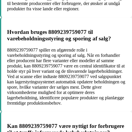
til bestemte producenter eller forbrugere, der ønsker at undgå
produkter fra visse lande eller regioner.
Hvordan bruges 8809239759077 til
varebeholdningsstyring og sporing af salg?
8809239759077 spiller en afgørende rolle i
varebeholdningsstyring og sporing af salg. Når en forhandler
eller producent har flere varianter eller modeller af samme
produkt, kan 8809239759077 være en central identifikator til at
holde styr på hver variant og de tilsvarende lagerbeholdninger.
Ved at scanne eller indtaste 8809239759077 ved salgspunktet
kan lagerstyringssystemet automatisk opdatere beholdningen og
spore, hvilke varianter der sælges mest. Dette giver
virksomhederne mulighed for at optimere deres
lagerbeholdning, identificere populære produkter og planlægge
fremtidige produktionsbehov.
Kan 8809239759077 være nyttigt for forbrugere