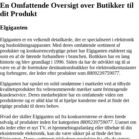
En Omfattende Oversigt over Butikker til
dit Produkt
Elgiganten
Elgiganten er en velkendt detailkæde, der er specialiseret i elektronik
og husholdningsapparater. Med deres omfattende sortiment af
produkter og konkurrencedygtige priser har Elgiganten etableret sig
som en af de førende forhandlere i branchen. Butikken har en lang
historie og blev grundlagt i 1996. Siden da har de udviklet sig til at
være en af de foretrukne destinationsbutikker for elektronikentusiaster
og forbrugere, der leder efter produkter som
8809239759077
.
Elgiganten har opnået en solid omdømme i markedet ved at tilbyde
kvalitetsprodukter fra velrenommerede mærker samt fremragende
kundeservice. Deres medarbejdere har en omfattende viden om
produkterne og er altid klar til at hjælpe kunderne med at finde det
rigtige produkt til deres behov.
Hvad der skiller Elgiganten ud fra konkurrenterne er deres brede
udvalg af produkter inden for kategorien
8809239759077
. Uanset om
du leder efter et nyt TV, et hjemmebiografanlæg eller tilbehør til din
eksisterende elektronik, kan du være sikker på at finde det hos
Elgiganten. Deres sortiment inkluderer produkter fra alle de største