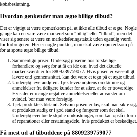
købsbeslutning.
Hvordan genkender man ægte billige tilbud?
Det er vigtigt at være opmærksom på, at ikke alle tilbud er ægte. Nogle
gange kan en vare være markeret som “billig” eller “tilbud”, men det
viser sig senere at være en markedsføringstaktik uden egentlig værdi
for forbrugeren. Her er nogle punkter, man skal være opmærksom på
for at spotte ægte billige tilbud:
Sammenlign priser: Undersøg priserne hos forskellige
forhandlere og sørg for at få en idé om, hvad det aktuelle
markedsværdi er for 8809239759077. Hvis prisen er væsentligt
lavere end gennemsnittet, kan det være et tegn på et ægte tilbud.
Undersøg leverandøren: Tjek leverandørens omdømme og
anmeldelser fra tidligere kunder for at sikre, at de er troværdige.
Hvis der er mange negative anmeldelser eller advarsler om
svindel, bør man være forsigtig.
Tjek produktets tilstand: Selvom prisen er lav, skal man sikre sig,
at produktet stadig er i god stand og fungerer som det skal.
Undersøg eventuelle skjulte omkostninger, som kan opstå i form
af reparationer eller erstatningsdele, hvis produktet er beskadiget.
Få mest ud af tilbuddene på 8809239759077