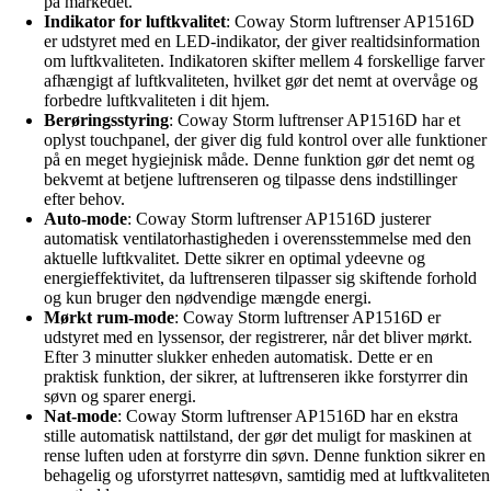
på markedet.
Indikator for luftkvalitet
: Coway Storm luftrenser AP1516D
er udstyret med en LED-indikator, der giver realtidsinformation
om luftkvaliteten. Indikatoren skifter mellem 4 forskellige farver
afhængigt af luftkvaliteten, hvilket gør det nemt at overvåge og
forbedre luftkvaliteten i dit hjem.
Berøringsstyring
: Coway Storm luftrenser AP1516D har et
oplyst touchpanel, der giver dig fuld kontrol over alle funktioner
på en meget hygiejnisk måde. Denne funktion gør det nemt og
bekvemt at betjene luftrenseren og tilpasse dens indstillinger
efter behov.
Auto-mode
: Coway Storm luftrenser AP1516D justerer
automatisk ventilatorhastigheden i overensstemmelse med den
aktuelle luftkvalitet. Dette sikrer en optimal ydeevne og
energieffektivitet, da luftrenseren tilpasser sig skiftende forhold
og kun bruger den nødvendige mængde energi.
Mørkt rum-mode
: Coway Storm luftrenser AP1516D er
udstyret med en lyssensor, der registrerer, når det bliver mørkt.
Efter 3 minutter slukker enheden automatisk. Dette er en
praktisk funktion, der sikrer, at luftrenseren ikke forstyrrer din
søvn og sparer energi.
Nat-mode
: Coway Storm luftrenser AP1516D har en ekstra
stille automatisk nattilstand, der gør det muligt for maskinen at
rense luften uden at forstyrre din søvn. Denne funktion sikrer en
behagelig og uforstyrret nattesøvn, samtidig med at luftkvaliteten