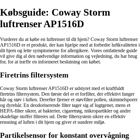
Købsguide: Coway Storm
luftrenser AP1516D
Vurderer du at købe en luftrenser til dit hjem? Coway Storm luftrenser
AP1516D er et produkt, der kan hjælpe med at forbedre luftkvaliteten i
dit hjem og lette symptomerne for allergikere. Vores omfattende guide
vil give dig al den nødvendige information og vejledning, du har brug
for, for at træffe en informeret beslutning om købet.
Firetrins filtersystem
Coway Storm luftrenser AP1516D er udstyret med et kraftfuldt
firetrins filtersystem. Den første del er et forfilter, der effektivt fanger
hår og støv i luften. Derefter fjerner et støvfilter pollen, skimmelsporer
og dyrehår. En deodoriserende filter tager sig af lugtgener, mens et
HEPA-filter sikrer, at bakterier, cigaretrøg, mikropartikler og andre
skadelige stoffer filtreres ud. Dette filtersystem sikrer en effektiv
rensning af luften i dit hjem og giver et sundere miljø.
Partikelsensor for konstant overvågning