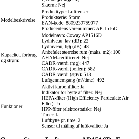
Skærm: Nej
Produkttype: Luftrenser
Produktserie: Storm
Modelbeskrivelse:
EAN-kode: 8809239759077
Producentens varenummer: AP-1516D
Modelnavn: Coway AP1516D
Lydniveau, lav (dB): 22
Lydniveau, høj (dB): 48
Anbefalet størrelse rum (maks. m2): 100
Kapacitet, forbrug
AHAM-certificeret: Nej
og strøm:
CADR-værdi (røg): 447
CADR-værdi (pollen): 582
CADR-værdi (støv): 513
Luftgennemgang (m³/time): 492
Aktivt karbonfilter: Ja
Indikator for bytte af filter: Nej
HEPA-filter (High Efficiency Particulate Air
Filter): Ja
Funktioner:
HPP-filter (elektrostatisk): Nej
Timer: Ja
Luftbytte pr. time: 2
Sensor til måling af luftkvalitet: Ja