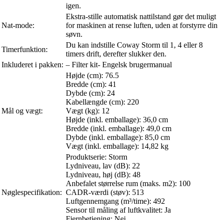
igen.
Ekstra-stille automatisk nattilstand gør det muligt
Nat-mode:
for maskinen at rense luften, uden at forstyrre din
søvn.
Du kan indstille Coway Storm til 1, 4 eller 8
Timerfunktion:
timers drift, derefter slukker den.
Inkluderet i pakken:
– Filter kit- Engelsk brugermanual
Højde (cm): 76.5
Bredde (cm): 41
Dybde (cm): 24
Kabellængde (cm): 220
Mål og vægt:
Vægt (kg): 12
Højde (inkl. emballage): 36,0 cm
Bredde (inkl. emballage): 49,0 cm
Dybde (inkl. emballage): 85,0 cm
Vægt (inkl. emballage): 14,82 kg
Produktserie: Storm
Lydniveau, lav (dB): 22
Lydniveau, høj (dB): 48
Anbefalet størrelse rum (maks. m2): 100
Nøglespecifikation:
CADR-værdi (støv): 513
Luftgennemgang (m³/time): 492
Sensor til måling af luftkvalitet: Ja
Fjernbetjening: Nej