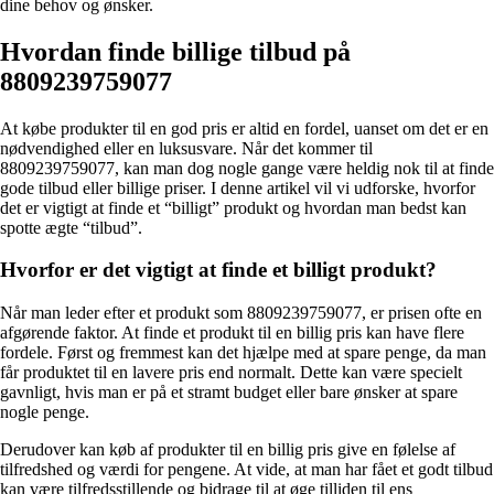
dine behov og ønsker.
Hvordan finde billige tilbud på
8809239759077
At købe produkter til en god pris er altid en fordel, uanset om det er en
nødvendighed eller en luksusvare. Når det kommer til
8809239759077, kan man dog nogle gange være heldig nok til at finde
gode tilbud eller billige priser. I denne artikel vil vi udforske, hvorfor
det er vigtigt at finde et “billigt” produkt og hvordan man bedst kan
spotte ægte “tilbud”.
Hvorfor er det vigtigt at finde et billigt produkt?
Når man leder efter et produkt som 8809239759077, er prisen ofte en
afgørende faktor. At finde et produkt til en billig pris kan have flere
fordele. Først og fremmest kan det hjælpe med at spare penge, da man
får produktet til en lavere pris end normalt. Dette kan være specielt
gavnligt, hvis man er på et stramt budget eller bare ønsker at spare
nogle penge.
Derudover kan køb af produkter til en billig pris give en følelse af
tilfredshed og værdi for pengene. At vide, at man har fået et godt tilbud
kan være tilfredsstillende og bidrage til at øge tilliden til ens