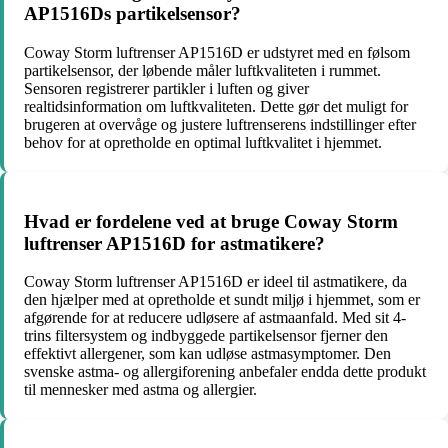
AP1516Ds partikelsensor?
Coway Storm luftrenser AP1516D er udstyret med en følsom
partikelsensor, der løbende måler luftkvaliteten i rummet.
Sensoren registrerer partikler i luften og giver
realtidsinformation om luftkvaliteten. Dette gør det muligt for
brugeren at overvåge og justere luftrenserens indstillinger efter
behov for at opretholde en optimal luftkvalitet i hjemmet.
Hvad er fordelene ved at bruge Coway Storm
luftrenser AP1516D for astmatikere?
Coway Storm luftrenser AP1516D er ideel til astmatikere, da
den hjælper med at opretholde et sundt miljø i hjemmet, som er
afgørende for at reducere udløsere af astmaanfald. Med sit 4-
trins filtersystem og indbyggede partikelsensor fjerner den
effektivt allergener, som kan udløse astmasymptomer. Den
svenske astma- og allergiforening anbefaler endda dette produkt
til mennesker med astma og allergier.