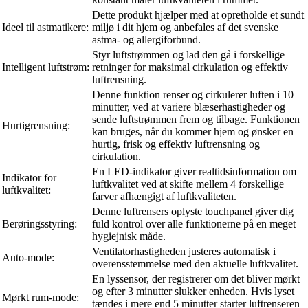
Dette produkt hjælper med at opretholde et sundt
Ideel til astmatikere:
miljø i dit hjem og anbefales af det svenske
astma- og allergiforbund.
Styr luftstrømmen og lad den gå i forskellige
Intelligent luftstrøm:
retninger for maksimal cirkulation og effektiv
luftrensning.
Denne funktion renser og cirkulerer luften i 10
minutter, ved at variere blæserhastigheder og
sende luftstrømmen frem og tilbage. Funktionen
Hurtigrensning:
kan bruges, når du kommer hjem og ønsker en
hurtig, frisk og effektiv luftrensning og
cirkulation.
En LED-indikator giver realtidsinformation om
Indikator for
luftkvalitet ved at skifte mellem 4 forskellige
luftkvalitet:
farver afhængigt af luftkvaliteten.
Denne luftrensers oplyste touchpanel giver dig
Berøringsstyring:
fuld kontrol over alle funktionerne på en meget
hygiejnisk måde.
Ventilatorhastigheden justeres automatisk i
Auto-mode:
overensstemmelse med den aktuelle luftkvalitet.
En lyssensor, der registrerer om det bliver mørkt
og efter 3 minutter slukker enheden. Hvis lyset
Mørkt rum-mode:
tændes i mere end 5 minutter starter luftrenseren