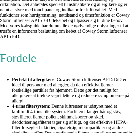
cirkulation. Det anbefales specielt til astmatikere og allergikere og er
nemt at styre med touchpanel og indikator for luftkvalitet. Med
funktioner som hurtigrensning, nattilstand og timerfunktion er Coway
Storm luftrenser AP1516D fleksibel og tilpasser sig til dine behov.
Med vores købsguide har du nu alle de nødvendige oplysninger til at
træffe en informeret beslutning om købet af Coway Storm luftrenser
AP1516D.
Fordele
Perfekt til allergikere
: Coway Storm luftrenser AP1516D er
ideel til personer med allergier, da den effektivt fjerner
forskellige partikler fra hjemmet. Dette gør det muligt for
allergikere at trække vejret lettere og reducere symptomerne på
allergi.
4-trins filtersystem
: Denne luftrenser er udstyret med et
kraftfuldt 4-trins filtersystem. Forfilteret fanger hår og støv,
støvfilteret fjerner pollen, skimmelsporer og skæl,
deodoriseringsfilteret tager sig af lugt, og det effektive HEPA-
filter forsegler bakterier, cigaretrøg, mikropartikler og andre
skadelige stoffer. Dette omfattende filtersystem sikrer en grundig