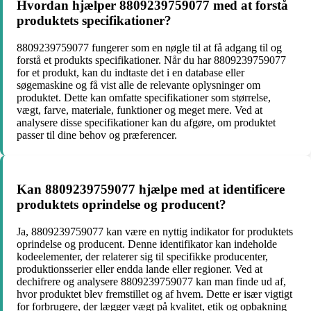
Hvordan hjælper 8809239759077 med at forstå
produktets specifikationer?
8809239759077 fungerer som en nøgle til at få adgang til og
forstå et produkts specifikationer. Når du har 8809239759077
for et produkt, kan du indtaste det i en database eller
søgemaskine og få vist alle de relevante oplysninger om
produktet. Dette kan omfatte specifikationer som størrelse,
vægt, farve, materiale, funktioner og meget mere. Ved at
analysere disse specifikationer kan du afgøre, om produktet
passer til dine behov og præferencer.
Kan 8809239759077 hjælpe med at identificere
produktets oprindelse og producent?
Ja, 8809239759077 kan være en nyttig indikator for produktets
oprindelse og producent. Denne identifikator kan indeholde
kodeelementer, der relaterer sig til specifikke producenter,
produktionsserier eller endda lande eller regioner. Ved at
dechifrere og analysere 8809239759077 kan man finde ud af,
hvor produktet blev fremstillet og af hvem. Dette er især vigtigt
for forbrugere, der lægger vægt på kvalitet, etik og opbakning