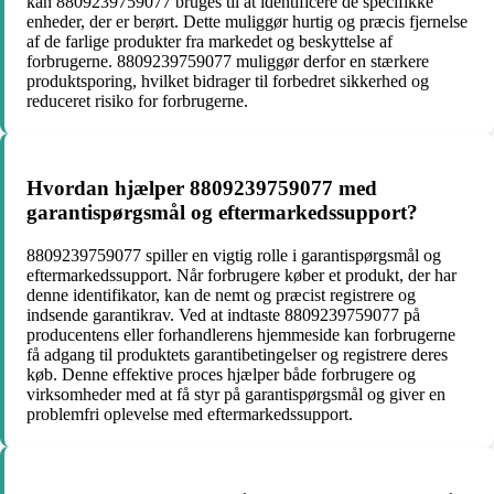
kan 8809239759077 bruges til at identificere de specifikke
enheder, der er berørt. Dette muliggør hurtig og præcis fjernelse
af de farlige produkter fra markedet og beskyttelse af
forbrugerne. 8809239759077 muliggør derfor en stærkere
produktsporing, hvilket bidrager til forbedret sikkerhed og
reduceret risiko for forbrugerne.
Hvordan hjælper 8809239759077 med
garantispørgsmål og eftermarkedssupport?
8809239759077 spiller en vigtig rolle i garantispørgsmål og
eftermarkedssupport. Når forbrugere køber et produkt, der har
denne identifikator, kan de nemt og præcist registrere og
indsende garantikrav. Ved at indtaste 8809239759077 på
producentens eller forhandlerens hjemmeside kan forbrugerne
få adgang til produktets garantibetingelser og registrere deres
køb. Denne effektive proces hjælper både forbrugere og
virksomheder med at få styr på garantispørgsmål og giver en
problemfri oplevelse med eftermarkedssupport.