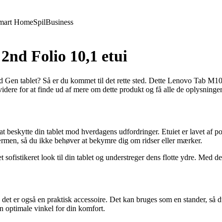
mart Home
Spil
Business
nd Folio 10,1 etui
 Gen tablet? Så er du kommet til det rette sted. Dette Lenovo Tab M10H
idere for at finde ud af mere om dette produkt og få alle de oplysninger,
 beskytte din tablet mod hverdagens udfordringer. Etuiet er lavet af po
ærmen, så du ikke behøver at bekymre dig om ridser eller mærker.
t sofistikeret look til din tablet og understreger dens flotte ydre. Med den
t er også en praktisk accessoire. Det kan bruges som en stander, så du 
en optimale vinkel for din komfort.