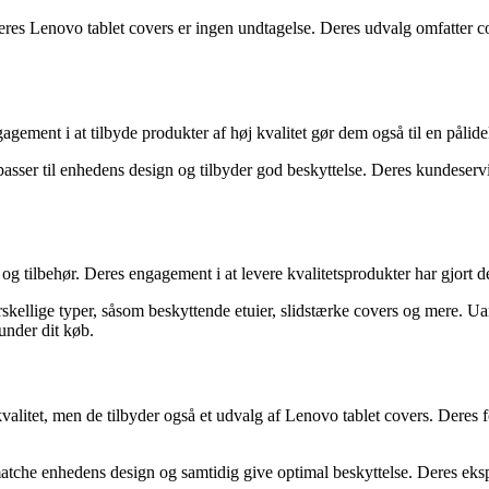
res Lenovo tablet covers er ingen undtagelse. Deres udvalg omfatter cover
agement i at tilbyde produkter af høj kvalitet gør dem også til en pålide
passer til enhedens design og tilbyder god beskyttelse. Deres kundeserv
tilbehør. Deres engagement i at levere kvalitetsprodukter har gjort dem
ellige typer, såsom beskyttende etuier, slidstærke covers og mere. Uanse
under dit køb.
litet, men de tilbyder også et udvalg af Lenovo tablet covers. Deres foku
 matche enhedens design og samtidig give optimal beskyttelse. Deres eks