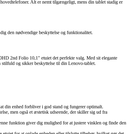
e hovedtelefoner. Alt er nemt tilgængeligt, mens din tablet stadig er
ig den nødvendige beskyttelse og funktionalitet.
10HD 2nd Folio 10,1″ etuiet det perfekte valg. Med sit elegante
 stilfuld og sikker beskyttelse til din Lenovo-tablet.
at din enhed forbliver i god stand og fungerer optimalt.
telse, men også et æstetisk udseende, der skiller sig ud fra
enne funktion giver dig mulighed for at justere vinklen og finde den
etuiet for at oplade enheden eller tilslutte tilbehør, hvilket gør det