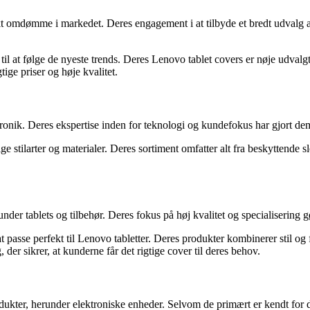
t omdømme i markedet. Deres engagement i at tilbyde et bredt udvalg a
til at følge de nyeste trends. Deres Lenovo tablet covers er nøje udvalgt
ge priser og høje kvalitet.
ktronik. Deres ekspertise inden for teknologi og kundefokus har gjort dem
ige stilarter og materialer. Deres sortiment omfatter alt fra beskyttende 
nder tablets og tilbehør. Deres fokus på høj kvalitet og specialisering g
at passe perfekt til Lenovo tabletter. Deres produkter kombinerer stil og 
r sikrer, at kunderne får det rigtige cover til deres behov.
ukter, herunder elektroniske enheder. Selvom de primært er kendt for d