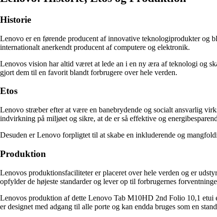
Historie
Lenovo er en førende producent af innovative teknologiprodukter og ble
internationalt anerkendt producent af computere og elektronik.
Lenovos vision har altid været at lede an i en ny æra af teknologi og s
gjort dem til en favorit blandt forbrugere over hele verden.
Etos
Lenovo stræber efter at være en banebrydende og socialt ansvarlig vir
indvirkning på miljøet og sikre, at de er så effektive og energibesparen
Desuden er Lenovo forpligtet til at skabe en inkluderende og mangfoldi
Produktion
Lenovos produktionsfaciliteter er placeret over hele verden og er udsty
opfylder de højeste standarder og lever op til forbrugernes forventninge
Lenovos produktion af dette Lenovo Tab M10HD 2nd Folio 10,1 etui er i
er designet med adgang til alle porte og kan endda bruges som en stande