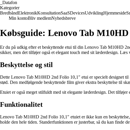
_
Datafon
Kategorier
Bredbånd
Elektronik
Konsultation
SaaS
Devices
Udvikling
Hjemmeside
S
Min konto
Bliv medlem
Nyhedsbreve
Købsguide: Lenovo Tab M10HD 2
Er du på udkig efter et beskyttende etui til din Lenovo Tab M10HD 2nd
sikker, men det tilføjer også et elegant touch med sit læderdesign. Læs v
Beskyttelse og stil
Dette Lenovo Tab M10HD 2nd Folio 10,1″ etui er specielt designet til at
stød. Den medfølgende beskyttende film giver ekstra beskyttelse til sk
Etuiet er også meget stilfuldt med sit elegante læderdesign. Det tilføjer e
Funktionalitet
Lenovo Tab M10HD 2nd Folio 10,1″ etuiet er ikke kun en beskyttelse, de
holde den hele tiden. Standerfunktionen er justerbar, så du kan finde d