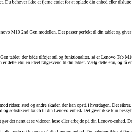
et. Du behøver ikke at fjerne etuiet for at oplade din enhed eller tilslutt
o M10 2nd Gen modellen. Det passer perfekt til din tablet og giver d
en tablet, der både tilføjer stil og funktionalitet, så er Lenovo Tab M
r dette etui en ideel følgesvend til din tablet. Vælg dette etui, og få en
od ridser, stød og andre skader, der kan opstå i hverdagen. Det sikrer, 
lfuld og sofistikeret touch til din Lenovo-enhed. Det giver ikke kun beskyt
t gør det nemt at se videoer, læse eller arbejde på din Lenovo-enhed. D
 til alle porte og knapper på din Lenovo-enhed. Du behøver ikke at fjerne 