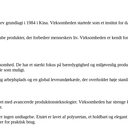
v grundlagt i 1984 i Kina. Virksomheden startede som et institut for d
kabe produkter, der forbedrer menneskers liv. Virksomheden er kendt for
ksomhed. De har et stærkt fokus på bæredygtighed og miljøvenlig produ
de som muligt.
g arbejdsplads og en global leverandørkæde, der overholder høje standa
ret med avancerede produktionsteknologier. Virksomheden har strenge kva
r.
ngen undtagelse. Etuiet er lavet af polyuretan, et holdbart og elegant
r for praktisk brug.