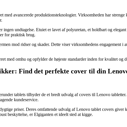
ret med avancerede produktionsteknologier. Virksomheden har strenge kva
r.
ngen undtagelse. Etuiet er lavet af polyuretan, et holdbart og elegant
r for praktisk brug.
ærmen mod ridser og skader. Dette viser virksomhedens engagement i at
ret med omhu og opfylder de højeste standarder inden for kvalitet og d
ikker: Find det perfekte cover til din Lenov
runder tablets tilbyder de et bredt udvalg af covers til Lenovo tablett
mragende kundeservice.
ygtige priser. Deres omfattende udvalg af Lenovo tablet covers giver ku
ust beskyttelse, er Elgiganten et ideelt sted at kigge.