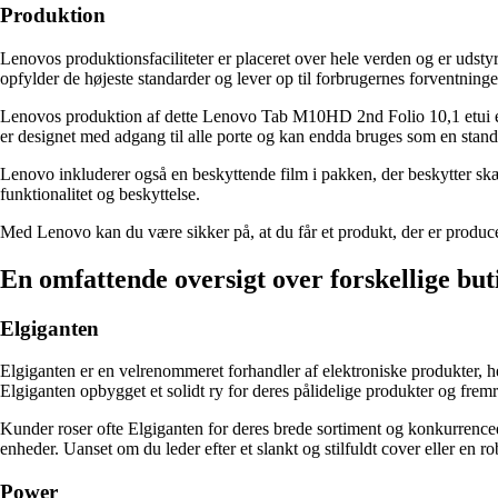
Produktion
Lenovos produktionsfaciliteter er placeret over hele verden og er udsty
opfylder de højeste standarder og lever op til forbrugernes forventninge
Lenovos produktion af dette Lenovo Tab M10HD 2nd Folio 10,1 etui er i
er designet med adgang til alle porte og kan endda bruges som en stande
Lenovo inkluderer også en beskyttende film i pakken, der beskytter sk
funktionalitet og beskyttelse.
Med Lenovo kan du være sikker på, at du får et produkt, der er produce
En omfattende oversigt over forskellige but
Elgiganten
Elgiganten er en velrenommeret forhandler af elektroniske produkter, he
Elgiganten opbygget et solidt ry for deres pålidelige produkter og fre
Kunder roser ofte Elgiganten for deres brede sortiment og konkurrenced
enheder. Uanset om du leder efter et slankt og stilfuldt cover eller en rob
Power