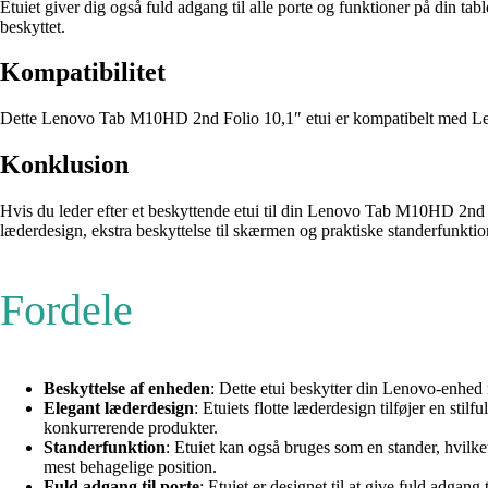
Etuiet giver dig også fuld adgang til alle porte og funktioner på din tabl
beskyttet.
Kompatibilitet
Dette Lenovo Tab M10HD 2nd Folio 10,1″ etui er kompatibelt med Lenov
Konklusion
Hvis du leder efter et beskyttende etui til din Lenovo Tab M10HD 2nd G
læderdesign, ekstra beskyttelse til skærmen og praktiske standerfunktion e
Fordele
Beskyttelse af enheden
: Dette etui beskytter din Lenovo-enhed m
Elegant læderdesign
: Etuiets flotte læderdesign tilføjer en sti
konkurrerende produkter.
Standerfunktion
: Etuiet kan også bruges som en stander, hvilke
mest behagelige position.
Fuld adgang til porte
: Etuiet er designet til at give fuld adgang