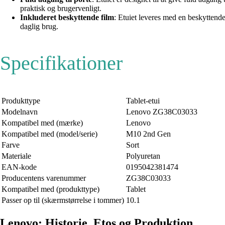
praktisk og brugervenligt.
Inkluderet beskyttende film
: Etuiet leveres med en beskyttende
daglig brug.
Specifikationer
Produkttype
Tablet-etui
Modelnavn
Lenovo ZG38C03033
Kompatibel med (mærke)
Lenovo
Kompatibel med (model/serie)
M10 2nd Gen
Farve
Sort
Materiale
Polyuretan
EAN-kode
0195042381474
Producentens varenummer
ZG38C03033
Kompatibel med (produkttype)
Tablet
Passer op til (skærmstørrelse i tommer)
10.1
Lenovo: Historie, Etos og Produktion