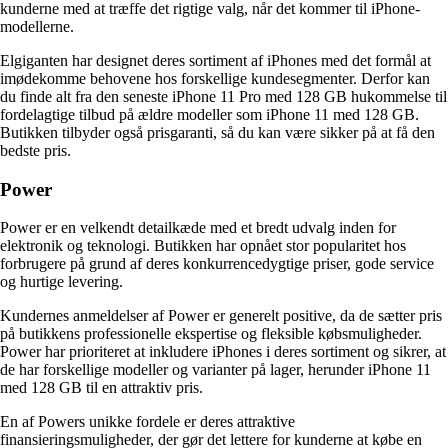
kunderne med at træffe det rigtige valg, når det kommer til iPhone-
modellerne.
Elgiganten har designet deres sortiment af iPhones med det formål at
imødekomme behovene hos forskellige kundesegmenter. Derfor kan
du finde alt fra den seneste iPhone 11 Pro med 128 GB hukommelse til
fordelagtige tilbud på ældre modeller som iPhone 11 med 128 GB.
Butikken tilbyder også prisgaranti, så du kan være sikker på at få den
bedste pris.
Power
Power er en velkendt detailkæde med et bredt udvalg inden for
elektronik og teknologi. Butikken har opnået stor popularitet hos
forbrugere på grund af deres konkurrencedygtige priser, gode service
og hurtige levering.
Kundernes anmeldelser af Power er generelt positive, da de sætter pris
på butikkens professionelle ekspertise og fleksible købsmuligheder.
Power har prioriteret at inkludere iPhones i deres sortiment og sikrer, at
de har forskellige modeller og varianter på lager, herunder iPhone 11
med 128 GB til en attraktiv pris.
En af Powers unikke fordele er deres attraktive
finansieringsmuligheder, der gør det lettere for kunderne at købe en