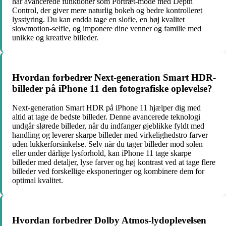
har avancerede funktioner som Portræt-mode med Depth
Control, der giver mere naturlig bokeh og bedre kontrolleret
lysstyring. Du kan endda tage en slofie, en høj kvalitet
slowmotion-selfie, og imponere dine venner og familie med
unikke og kreative billeder.
Hvordan forbedrer Next-generation Smart HDR-
billeder på iPhone 11 den fotografiske oplevelse?
Next-generation Smart HDR på iPhone 11 hjælper dig med
altid at tage de bedste billeder. Denne avancerede teknologi
undgår slørede billeder, når du indfanger øjeblikke fyldt med
handling og leverer skarpe billeder med virkelighedstro farver
uden lukkerforsinkelse. Selv når du tager billeder mod solen
eller under dårlige lysforhold, kan iPhone 11 tage skarpe
billeder med detaljer, lyse farver og høj kontrast ved at tage flere
billeder ved forskellige eksponeringer og kombinere dem for
optimal kvalitet.
Hvordan forbedrer Dolby Atmos-lydoplevelsen