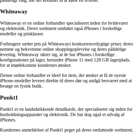
pålideligt valg, når det kommer til at købe en iPhone.
Whiteaway
Whiteaway er en online forhandler specialiseret inden for hvidevarer
og elektronik. Deres sortiment omfatter også iPhones i forskellige
modeller og prisklasser.
Forbrugere sætter pris på Whiteaways konkurrencedygtige priser, deres
nemme og bekvemme online shoppingoplevelse og deres pålidelige
levering. Whiteaway sikrer sig, at de har iPhones i forskellige
konfigurationer på lager, herunder iPhone 11 med 128 GB lagerplads,
for at imødekomme kundernes ønsker.
Denne online forhandler er ideel for dem, der ønsker at få de nyeste
iPhone-modeller leveret direkte til deres dør og undgå besværet med at
besøge en fysisk butik.
Punkt1
Punkt1 er en landsdækkende detailkæde, der specialiserer sig inden for
husholdningsapparater og elektronik. De har dog også et udvalg af
iPhones.
Kundernes anmeldelser af Punkt1 peger på deres omfattende sortiment,