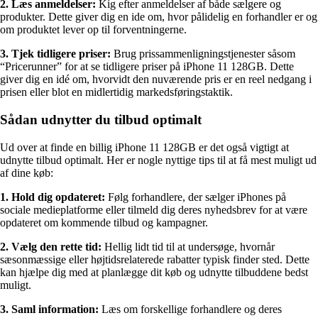
2. Læs anmeldelser:
Kig efter anmeldelser af både sælgere og
produkter. Dette giver dig en ide om, hvor pålidelig en forhandler er og
om produktet lever op til forventningerne.
3. Tjek tidligere priser:
Brug prissammenligningstjenester såsom
“Pricerunner” for at se tidligere priser på iPhone 11 128GB. Dette
giver dig en idé om, hvorvidt den nuværende pris er en reel nedgang i
prisen eller blot en midlertidig markedsføringstaktik.
Sådan udnytter du tilbud optimalt
Ud over at finde en billig iPhone 11 128GB er det også vigtigt at
udnytte tilbud optimalt. Her er nogle nyttige tips til at få mest muligt ud
af dine køb:
1. Hold dig opdateret:
Følg forhandlere, der sælger iPhones på
sociale medieplatforme eller tilmeld dig deres nyhedsbrev for at være
opdateret om kommende tilbud og kampagner.
2. Vælg den rette tid:
Hellig lidt tid til at undersøge, hvornår
sæsonmæssige eller højtidsrelaterede rabatter typisk finder sted. Dette
kan hjælpe dig med at planlægge dit køb og udnytte tilbuddene bedst
muligt.
3. Saml information:
Læs om forskellige forhandlere og deres