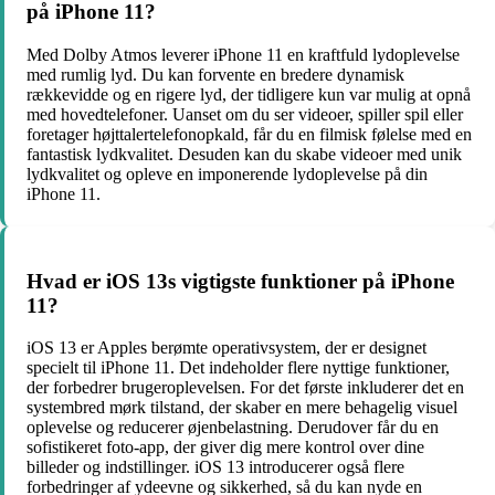
på iPhone 11?
Med Dolby Atmos leverer iPhone 11 en kraftfuld lydoplevelse
med rumlig lyd. Du kan forvente en bredere dynamisk
rækkevidde og en rigere lyd, der tidligere kun var mulig at opnå
med hovedtelefoner. Uanset om du ser videoer, spiller spil eller
foretager højttalertelefonopkald, får du en filmisk følelse med en
fantastisk lydkvalitet. Desuden kan du skabe videoer med unik
lydkvalitet og opleve en imponerende lydoplevelse på din
iPhone 11.
Hvad er iOS 13s vigtigste funktioner på iPhone
11?
iOS 13 er Apples berømte operativsystem, der er designet
specielt til iPhone 11. Det indeholder flere nyttige funktioner,
der forbedrer brugeroplevelsen. For det første inkluderer det en
systembred mørk tilstand, der skaber en mere behagelig visuel
oplevelse og reducerer øjenbelastning. Derudover får du en
sofistikeret foto-app, der giver dig mere kontrol over dine
billeder og indstillinger. iOS 13 introducerer også flere
forbedringer af ydeevne og sikkerhed, så du kan nyde en