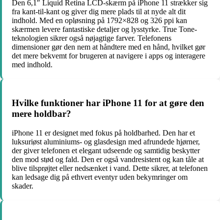
Den 6,1″ Liquid Retina LCD-skærm på iPhone 11 strækker sig
fra kant-til-kant og giver dig mere plads til at nyde alt dit
indhold. Med en opløsning på 1792×828 og 326 ppi kan
skærmen levere fantastiske detaljer og lysstyrke. True Tone-
teknologien sikrer også nøjagtige farver. Telefonens
dimensioner gør den nem at håndtere med en hånd, hvilket gør
det mere bekvemt for brugeren at navigere i apps og interagere
med indhold.
Hvilke funktioner har iPhone 11 for at gøre den
mere holdbar?
iPhone 11 er designet med fokus på holdbarhed. Den har et
luksuriøst aluminiums- og glasdesign med afrundede hjørner,
der giver telefonen et elegant udseende og samtidig beskytter
den mod stød og fald. Den er også vandresistent og kan tåle at
blive tilsprøjtet eller nedsænket i vand. Dette sikrer, at telefonen
kan ledsage dig på ethvert eventyr uden bekymringer om
skader.