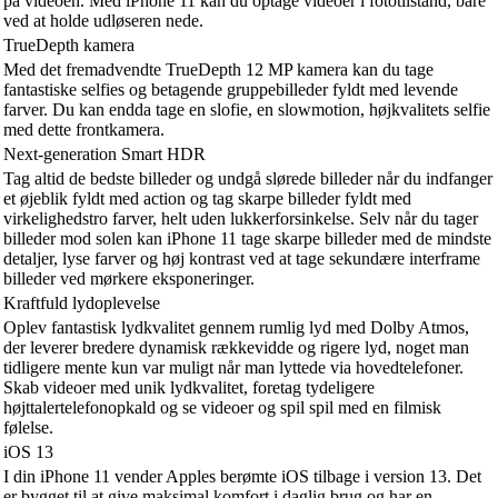
på videoen. Med iPhone 11 kan du optage videoer i fototilstand, bare
ved at holde udløseren nede.
TrueDepth kamera
Med det fremadvendte TrueDepth 12 MP kamera kan du tage
fantastiske selfies og betagende gruppebilleder fyldt med levende
farver. Du kan endda tage en slofie, en slowmotion, højkvalitets selfie
med dette frontkamera.
Next-generation Smart HDR
Tag altid de bedste billeder og undgå slørede billeder når du indfanger
et øjeblik fyldt med action og tag skarpe billeder fyldt med
virkelighedstro farver, helt uden lukkerforsinkelse. Selv når du tager
billeder mod solen kan iPhone 11 tage skarpe billeder med de mindste
detaljer, lyse farver og høj kontrast ved at tage sekundære interframe
billeder ved mørkere eksponeringer.
Kraftfuld lydoplevelse
Oplev fantastisk lydkvalitet gennem rumlig lyd med Dolby Atmos,
der leverer bredere dynamisk rækkevidde og rigere lyd, noget man
tidligere mente kun var muligt når man lyttede via hovedtelefoner.
Skab videoer med unik lydkvalitet, foretag tydeligere
højttalertelefonopkald og se videoer og spil spil med en filmisk
følelse.
iOS 13
I din iPhone 11 vender Apples berømte iOS tilbage i version 13. Det
er bygget til at give maksimal komfort i daglig brug og har en