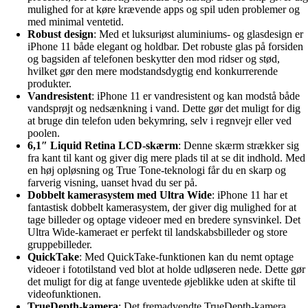
mulighed for at køre krævende apps og spil uden problemer og
med minimal ventetid.
Robust design
: Med et luksuriøst aluminiums- og glasdesign er
iPhone 11 både elegant og holdbar. Det robuste glas på forsiden
og bagsiden af telefonen beskytter den mod ridser og stød,
hvilket gør den mere modstandsdygtig end konkurrerende
produkter.
Vandresistent
: iPhone 11 er vandresistent og kan modstå både
vandsprøjt og nedsænkning i vand. Dette gør det muligt for dig
at bruge din telefon uden bekymring, selv i regnvejr eller ved
poolen.
6,1″ Liquid Retina LCD-skærm
: Denne skærm strækker sig
fra kant til kant og giver dig mere plads til at se dit indhold. Med
en høj opløsning og True Tone-teknologi får du en skarp og
farverig visning, uanset hvad du ser på.
Dobbelt kamerasystem med Ultra Wide
: iPhone 11 har et
fantastisk dobbelt kamerasystem, der giver dig mulighed for at
tage billeder og optage videoer med en bredere synsvinkel. Det
Ultra Wide-kameraet er perfekt til landskabsbilleder og store
gruppebilleder.
QuickTake
: Med QuickTake-funktionen kan du nemt optage
videoer i fototilstand ved blot at holde udløseren nede. Dette gør
det muligt for dig at fange uventede øjeblikke uden at skifte til
videofunktionen.
TrueDepth-kamera
: Det fremadvendte TrueDepth-kamera