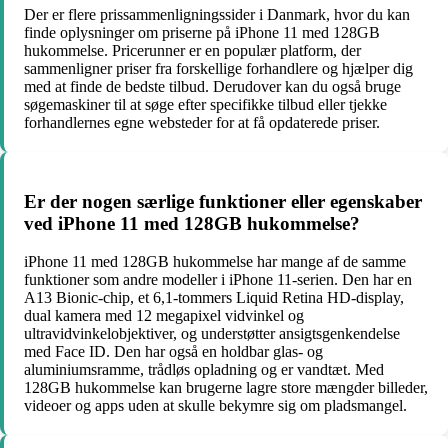
Der er flere prissammenligningssider i Danmark, hvor du kan
finde oplysninger om priserne på iPhone 11 med 128GB
hukommelse. Pricerunner er en populær platform, der
sammenligner priser fra forskellige forhandlere og hjælper dig
med at finde de bedste tilbud. Derudover kan du også bruge
søgemaskiner til at søge efter specifikke tilbud eller tjekke
forhandlernes egne websteder for at få opdaterede priser.
Er der nogen særlige funktioner eller egenskaber
ved iPhone 11 med 128GB hukommelse?
iPhone 11 med 128GB hukommelse har mange af de samme
funktioner som andre modeller i iPhone 11-serien. Den har en
A13 Bionic-chip, et 6,1-tommers Liquid Retina HD-display,
dual kamera med 12 megapixel vidvinkel og
ultravidvinkelobjektiver, og understøtter ansigtsgenkendelse
med Face ID. Den har også en holdbar glas- og
aluminiumsramme, trådløs opladning og er vandtæt. Med
128GB hukommelse kan brugerne lagre store mængder billeder,
videoer og apps uden at skulle bekymre sig om pladsmangel.