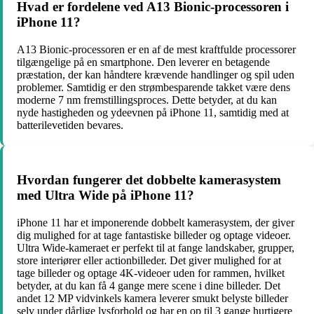
Hvad er fordelene ved A13 Bionic-processoren i
iPhone 11?
A13 Bionic-processoren er en af de mest kraftfulde processorer
tilgængelige på en smartphone. Den leverer en betagende
præstation, der kan håndtere krævende handlinger og spil uden
problemer. Samtidig er den strømbesparende takket være dens
moderne 7 nm fremstillingsproces. Dette betyder, at du kan
nyde hastigheden og ydeevnen på iPhone 11, samtidig med at
batterilevetiden bevares.
Hvordan fungerer det dobbelte kamerasystem
med Ultra Wide på iPhone 11?
iPhone 11 har et imponerende dobbelt kamerasystem, der giver
dig mulighed for at tage fantastiske billeder og optage videoer.
Ultra Wide-kameraet er perfekt til at fange landskaber, grupper,
store interiører eller actionbilleder. Det giver mulighed for at
tage billeder og optage 4K-videoer uden for rammen, hvilket
betyder, at du kan få 4 gange mere scene i dine billeder. Det
andet 12 MP vidvinkels kamera leverer smukt belyste billeder
selv under dårlige lysforhold og har en op til 3 gange hurtigere