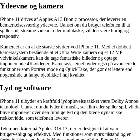
Ydeevne og kamera
iPhone 11 drives af Apples A13 Bionic-processor, der leverer en
bemærkelsesværdig ydeevne. Uanset om du bruger telefonen til at
spille spil, streame videoer eller multitaske, vil den være hurtig og
responsiv.
Kameraet er en af de største styrker ved iPhone 11. Med et dobbelt
kamerasystem bestående af et Ultra Wide-kamera og et 12 MP
vidvinkelskamera kan du tage fantastiske billeder og optage
imponerende 4K-videoer. Kamerasystemet byder også på avancerede
funktioner som Portræt-mode og QuickTake, der gør det lettere end
nogensinde at fange øjeblikke i høj kvalitet.
Lyd og software
iPhone 11 tilbyder en kraftfuld lydoplevelse takket være Dolby Atmos-
teknologi. Uanset om du lytter til musik, ser film eller spiller spil, vil du
blive imponeret over den rumlige lyd og den brede dynamiske
rækkevidde, som telefonen leverer.
Telefonen kører på Apples iOS 13, der er designet til at være
brugervenligt og effektivt. Med funktioner som mørk tilstand og en
forbedret foto-app kan du få mest muligt ud af din iPhone 11.