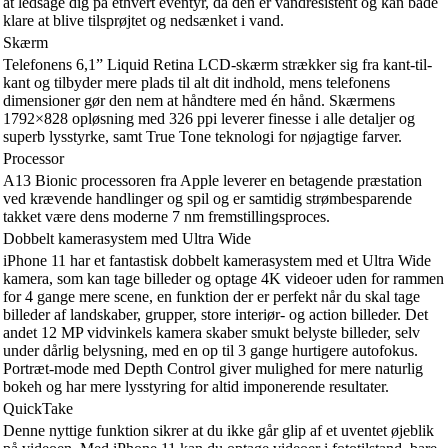
at ledsage dig på ethvert eventyr, da den er vandresistent og kan både
klare at blive tilsprøjtet og nedsænket i vand.
Skærm
Telefonens 6,1” Liquid Retina LCD-skærm strækker sig fra kant-til-
kant og tilbyder mere plads til alt dit indhold, mens telefonens
dimensioner gør den nem at håndtere med én hånd. Skærmens
1792×828 opløsning med 326 ppi leverer finesse i alle detaljer og
superb lysstyrke, samt True Tone teknologi for nøjagtige farver.
Processor
A13 Bionic processoren fra Apple leverer en betagende præstation
ved krævende handlinger og spil og er samtidig strømbesparende
takket være dens moderne 7 nm fremstillingsproces.
Dobbelt kamerasystem med Ultra Wide
iPhone 11 har et fantastisk dobbelt kamerasystem med et Ultra Wide
kamera, som kan tage billeder og optage 4K videoer uden for rammen
for 4 gange mere scene, en funktion der er perfekt når du skal tage
billeder af landskaber, grupper, store interiør- og action billeder. Det
andet 12 MP vidvinkels kamera skaber smukt belyste billeder, selv
under dårlig belysning, med en op til 3 gange hurtigere autofokus.
Portræt-mode med Depth Control giver mulighed for mere naturlig
bokeh og har mere lysstyring for altid imponerende resultater.
QuickTake
Denne nyttige funktion sikrer at du ikke går glip af et uventet øjeblik