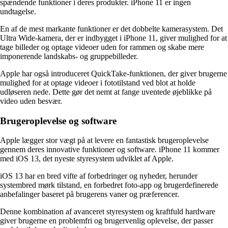
spændende funktioner i deres produkter. iPhone 11 er ingen
undtagelse.
En af de mest markante funktioner er det dobbelte kamerasystem. Det
Ultra Wide-kamera, der er indbygget i iPhone 11, giver mulighed for at
tage billeder og optage videoer uden for rammen og skabe mere
imponerende landskabs- og gruppebilleder.
Apple har også introduceret QuickTake-funktionen, der giver brugerne
mulighed for at optage videoer i fototilstand ved blot at holde
udløseren nede. Dette gør det nemt at fange uventede øjeblikke på
video uden besvær.
Brugeroplevelse og software
Apple lægger stor vægt på at levere en fantastisk brugeroplevelse
gennem deres innovative funktioner og software. iPhone 11 kommer
med iOS 13, det nyeste styresystem udviklet af Apple.
iOS 13 har en bred vifte af forbedringer og nyheder, herunder
systembred mørk tilstand, en forbedret foto-app og brugerdefinerede
anbefalinger baseret på brugerens vaner og præferencer.
Denne kombination af avanceret styresystem og kraftfuld hardware
giver brugerne en problemfri og brugervenlig oplevelse, der passer