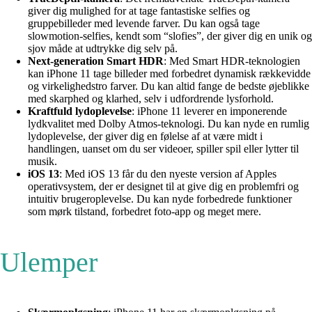
giver dig mulighed for at tage fantastiske selfies og
gruppebilleder med levende farver. Du kan også tage
slowmotion-selfies, kendt som “slofies”, der giver dig en unik og
sjov måde at udtrykke dig selv på.
Next-generation Smart HDR
: Med Smart HDR-teknologien
kan iPhone 11 tage billeder med forbedret dynamisk rækkevidde
og virkelighedstro farver. Du kan altid fange de bedste øjeblikke
med skarphed og klarhed, selv i udfordrende lysforhold.
Kraftfuld lydoplevelse
: iPhone 11 leverer en imponerende
lydkvalitet med Dolby Atmos-teknologi. Du kan nyde en rumlig
lydoplevelse, der giver dig en følelse af at være midt i
handlingen, uanset om du ser videoer, spiller spil eller lytter til
musik.
iOS 13
: Med iOS 13 får du den nyeste version af Apples
operativsystem, der er designet til at give dig en problemfri og
intuitiv brugeroplevelse. Du kan nyde forbedrede funktioner
som mørk tilstand, forbedret foto-app og meget mere.
Ulemper