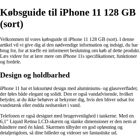
Købsguide til iPhone 11 128 GB
(sort)
Velkommen til vores købsguide til iPhone 11 128 GB (sort). I denne
artikel vil vi give dig al den nødvendige information og indsigt, du har
brug for, for at træffe en informeret beslutning om køb af dette produkt.
Læs videre for at lære mere om iPhone 11s specifikationer, funktioner
og fordele.
Design og holdbarhed
iPhone 11 har et luksuriøst design med aluminiums- og glasoverflader,
der føles både elegant og solidt. Den er også vandafvisende, hvilket
betyder, at du ikke behøver at bekymre dig, hvis den bliver udsat for
vandstænk eller endda nedsænket i vand.
Telefonen er også designet med brugervenlighed i tankerne. Med en
6,1″ Liquid Retina LCD-skærm og slanke dimensioner er den nem at
håndtere med én hånd. Skærmen tilbyder en god opløsning og
detaljerigdom, så dine billeder og videoer ser fantastiske ud.