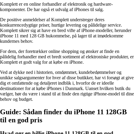
Komplett er en online forhandler af elektronik og hardware-
komponenter. De har også et udvalg af iPhones til salg.
De positive anmeldelser af Komplett understreger deres
konkurrencedygtige priser, hurtige levering og pålidelige service.
Komplett sikrer sig at have en bred vifte af iPhone-modeller, herunder
iPhone 11 med 128 GB hukommelse, på lager til at imødekomme
kundernes behov.
For dem, der foretrækker online shopping og ønsker at finde en
pålidelig forhandler med et bredt sortiment af elektroniske produkter, er
Komplett et godt valg for at købe en iPhone.
Ved at dykke ned i historien, omdømmet, kundebedømmelser og
unikke salgsargumenter for hver af disse butikker, har vi forsøgt at give
dig et omfattende og detaljeret indblik i, hvorfor de er ideelle
destinationer for at købe iPhones i Danmark. Uanset hvilken butik du
vælger, bør du være i stand til at finde den rigtige iPhone-model til dine
behov og budget.
Guide: Sådan finder du iPhone 11 128GB
til en god pris
Hvad gør en billig iPhone 11 128GB til en god