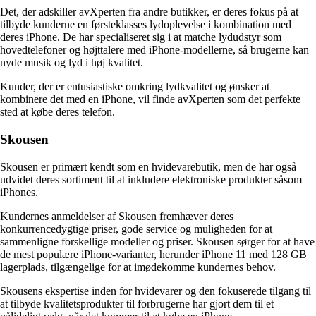
Det, der adskiller avXperten fra andre butikker, er deres fokus på at
tilbyde kunderne en førsteklasses lydoplevelse i kombination med
deres iPhone. De har specialiseret sig i at matche lydudstyr som
hovedtelefoner og højttalere med iPhone-modellerne, så brugerne kan
nyde musik og lyd i høj kvalitet.
Kunder, der er entusiastiske omkring lydkvalitet og ønsker at
kombinere det med en iPhone, vil finde avXperten som det perfekte
sted at købe deres telefon.
Skousen
Skousen er primært kendt som en hvidevarebutik, men de har også
udvidet deres sortiment til at inkludere elektroniske produkter såsom
iPhones.
Kundernes anmeldelser af Skousen fremhæver deres
konkurrencedygtige priser, gode service og muligheden for at
sammenligne forskellige modeller og priser. Skousen sørger for at have
de mest populære iPhone-varianter, herunder iPhone 11 med 128 GB
lagerplads, tilgængelige for at imødekomme kundernes behov.
Skousens ekspertise inden for hvidevarer og den fokuserede tilgang til
at tilbyde kvalitetsprodukter til forbrugerne har gjort dem til et