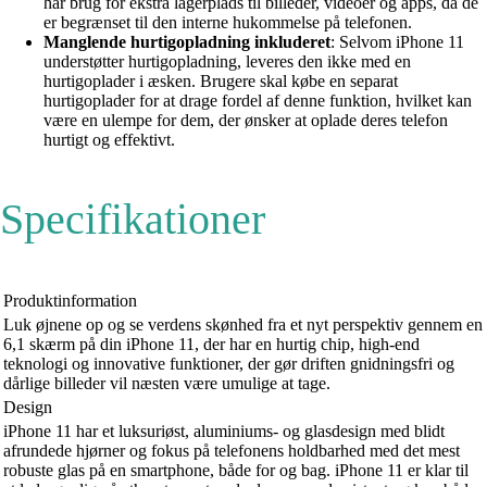
har brug for ekstra lagerplads til billeder, videoer og apps, da de
er begrænset til den interne hukommelse på telefonen.
Manglende hurtigopladning inkluderet
: Selvom iPhone 11
understøtter hurtigopladning, leveres den ikke med en
hurtigoplader i æsken. Brugere skal købe en separat
hurtigoplader for at drage fordel af denne funktion, hvilket kan
være en ulempe for dem, der ønsker at oplade deres telefon
hurtigt og effektivt.
Specifikationer
Produktinformation
Luk øjnene op og se verdens skønhed fra et nyt perspektiv gennem en
6,1 skærm på din iPhone 11, der har en hurtig chip, high-end
teknologi og innovative funktioner, der gør driften gnidningsfri og
dårlige billeder vil næsten være umulige at tage.
Design
iPhone 11 har et luksuriøst, aluminiums- og glasdesign med blidt
afrundede hjørner og fokus på telefonens holdbarhed med det mest
robuste glas på en smartphone, både for og bag. iPhone 11 er klar til