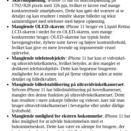
Skærmopløsning
: iPhone 11 har en skærmopløsning på
1792×828 pixels med 326 ppi, hvilket er lavere end mange
konkurrerende smartphones. Dette kan gøre det sværere at se
detaljer og kan resultere i mindre skarpe billeder og tekst
sammenlignet med telefoner med højere opløsning.
Manglende OLED-skærm
: iPhone 11 bruger en Liquid Retina
LCD-skærm i stedet for en OLED-skærm, som mange
konkurrenter bruger. OLED-skærme har typisk bedre
farvegengivelse, dybere sorte farver og højere kontrastforhold,
hvilket kan give en mere levende og imponerende visuel
oplevelse.
Manglende telefotoobjektiv
: iPhone 11 har kun et vidvinkel-
og ultravidvinkelkamera, hvilket betyder, at den mangler et
dedikeret telefotoobjektiv. Dette kan begrænse brugerens
muligheder for at zoome ind på fjerne objekter uden at miste
detaljer og billedkvalitet.
Manglende billedstabilisering på ultravidvinkelkameraet
:
Selvom iPhone 11 har billedstabilisering på hovedkameraet,
mangler den denne funktion på ultravidvinkelkameraet. Dette
kan resultere i mere uskarpe billeder og videoer, især når man
bruger ultravidvinkelkameraet i bevægelse eller under dårlige
lysforhold.
Manglende mulighed for ekstern hukommelse
: iPhone 11 har
ikke mulighed for at udvide hukommelsen med et
hukommelseskort. Dette kan være en ulempe for brugere, der