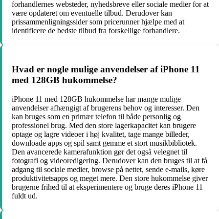
forhandlernes websteder, nyhedsbreve eller sociale medier for at
være opdateret om eventuelle tilbud. Derudover kan
prissammenligningssider som pricerunner hjælpe med at
identificere de bedste tilbud fra forskellige forhandlere.
Hvad er nogle mulige anvendelser af iPhone 11
med 128GB hukommelse?
iPhone 11 med 128GB hukommelse har mange mulige
anvendelser afhængigt af brugerens behov og interesser. Den
kan bruges som en primær telefon til både personlig og
professionel brug. Med den store lagerkapacitet kan brugere
optage og lagre videoer i høj kvalitet, tage mange billeder,
downloade apps og spil samt gemme et stort musikbibliotek.
Den avancerede kamerafunktion gør det også velegnet til
fotografi og videoredigering. Derudover kan den bruges til at få
adgang til sociale medier, browse på nettet, sende e-mails, køre
produktivitetsapps og meget mere. Den store hukommelse giver
brugerne frihed til at eksperimentere og bruge deres iPhone 11
fuldt ud.