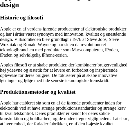
design
Historie og filosofi
Apple er en af verdens førende producenter af elektroniske produkter
og har i årtier været synonym med innovation, kvalitet og enestående
design. Virksomheden blev grundlagt i 1976 af Steve Jobs, Steve
Wozniak og Ronald Wayne og har siden da revolutioneret
teknologibranchen med produkter som Mac-computeren, iPoden,
iPaden og selvfølgelig iPhone-serien.
Apples filosofi er at skabe produkter, der kombinerer brugervenlighed,
høj ydeevne og æstetik for at levere en forbedret og inspirerende
oplevelse for deres brugere. De fokuserer på at skabe innovative
løsninger og følge med i de seneste teknologiske fremskridt.
Produktionsmetoder og kvalitet
Apple har etableret sig som en af de førende producenter inden for
elektronik ved at have strenge produktionsstandarder og strenge krav
til kvalitetskontrol. Deres produkter er kendt for deres solide
konstruktion og holdbarhed, og de understreger vigtigheden af ​​at sikre,
at hver enhed, der forlader fabrikken, er af den højeste kvalitet.