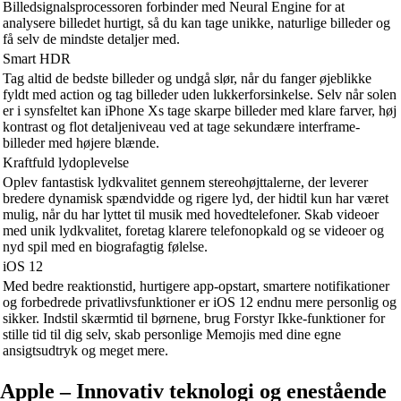
Billedsignalsprocessoren forbinder med Neural Engine for at
analysere billedet hurtigt, så du kan tage unikke, naturlige billeder og
få selv de mindste detaljer med.
Smart HDR
Tag altid de bedste billeder og undgå slør, når du fanger øjeblikke
fyldt med action og tag billeder uden lukkerforsinkelse. Selv når solen
er i synsfeltet kan iPhone Xs tage skarpe billeder med klare farver, høj
kontrast og flot detaljeniveau ved at tage sekundære interframe-
billeder med højere blænde.
Kraftfuld lydoplevelse
Oplev fantastisk lydkvalitet gennem stereohøjttalerne, der leverer
bredere dynamisk spændvidde og rigere lyd, der hidtil kun har været
mulig, når du har lyttet til musik med hovedtelefoner. Skab videoer
med unik lydkvalitet, foretag klarere telefonopkald og se videoer og
nyd spil med en biografagtig følelse.
iOS 12
Med bedre reaktionstid, hurtigere app-opstart, smartere notifikationer
og forbedrede privatlivsfunktioner er iOS 12 endnu mere personlig og
sikker. Indstil skærmtid til børnene, brug Forstyr Ikke-funktioner for
stille tid til dig selv, skab personlige Memojis med dine egne
ansigtsudtryk og meget mere.
Apple – Innovativ teknologi og enestående