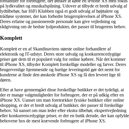
forhandler for forbrugere, der ønsker at købe en iPhone XS med fokus
på lydkvalitet og musikafspilning. Udover at tilbyde et bredt udvalg af
lydtilbehør, har HiFi Klubben også et godt udvalg af højttalere og
trådløse systemer, der kan forbedre brugeroplevelsen af iPhone XS.
Deres erfarne og passionerede personale kan give vejledning og
rådgivning om de bedste lydprodukter, der passer til brugerens behov.
Komplett
Komplett er en af Skandinaviens største online forhandlere af
elektronik og IT-udstyr. Deres store udvalg og konkurrencedygtige
priser gør dem til et populært valg for online købere. Når det kommer
til iPhone XS, tilbyder Komplett forskellige modeller og farver. Deres
brugervenlige hjemmeside og hurtige leveringstid gør det nemt for
kunderne at finde den ønskede iPhone XS og få den leveret lige til
døren.
Efter at have gennemgået disse forskellige butikker er det tydeligt, at
der er mange valgmuligheder for forbrugere, der er på udkig efter en
iPhone XS. Uanset om man foretrækker fysiske butikker eller online
shopping, er der et bredt udvalg af butikker, der passer til forskellige
behov. Så uanset om man leder efter ekstra tilbehør, ekspertvejledning
eller konkurrencedygtige priser, er der en butik derude, der kan opfylde
behovene hos de mest krævende forbrugere af iPhone XS.