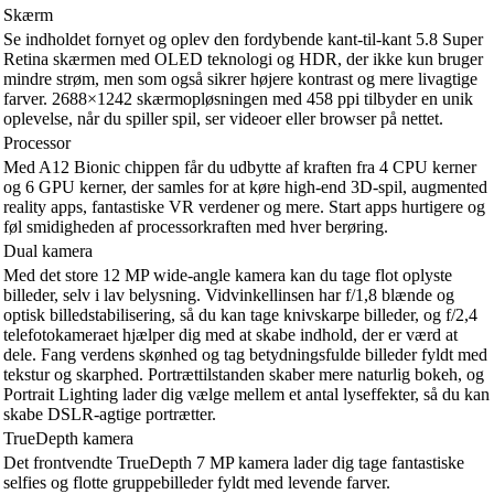
Skærm
Se indholdet fornyet og oplev den fordybende kant-til-kant 5.8 Super
Retina skærmen med OLED teknologi og HDR, der ikke kun bruger
mindre strøm, men som også sikrer højere kontrast og mere livagtige
farver. 2688×1242 skærmopløsningen med 458 ppi tilbyder en unik
oplevelse, når du spiller spil, ser videoer eller browser på nettet.
Processor
Med A12 Bionic chippen får du udbytte af kraften fra 4 CPU kerner
og 6 GPU kerner, der samles for at køre high-end 3D-spil, augmented
reality apps, fantastiske VR verdener og mere. Start apps hurtigere og
føl smidigheden af processorkraften med hver berøring.
Dual kamera
Med det store 12 MP wide-angle kamera kan du tage flot oplyste
billeder, selv i lav belysning. Vidvinkellinsen har f/1,8 blænde og
optisk billedstabilisering, så du kan tage knivskarpe billeder, og f/2,4
telefotokameraet hjælper dig med at skabe indhold, der er værd at
dele. Fang verdens skønhed og tag betydningsfulde billeder fyldt med
tekstur og skarphed. Portrættilstanden skaber mere naturlig bokeh, og
Portrait Lighting lader dig vælge mellem et antal lyseffekter, så du kan
skabe DSLR-agtige portrætter.
TrueDepth kamera
Det frontvendte TrueDepth 7 MP kamera lader dig tage fantastiske
selfies og flotte gruppebilleder fyldt med levende farver.