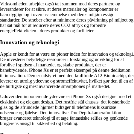
Virksomheden arbejder også tæt sammen med deres partnere og
leverandører for at sikre, at deres materialer og komponenter er
bæredygtige og i overensstemmelse med deres miljømæssige
standarder. De stræber efter at minimere deres påvirkning på miljøet og
har sat mål for at reducere deres CO2-aftryk og forbedre
energieffektiviteten i deres produkter og faciliteter.
Innovation og teknologi
Apple er kendt for at være en pioner inden for innovation og teknologi.
De investerer betydelige ressourcer i forskning og udvikling for at
forblive i spidsen af markedet og skabe produkter, der er
banebrydende. iPhone Xs er et perfekt eksempel på denne dedikation
til innovation. Den er udstyret med den kraftfulde A12 Bionic-chip, der
leverer en utrolig ydeevne og strømeffektivitet, hvilket gør den til en af
de hurtigste og mest avancerede smartphones på markedet.
Udover den imponerende ydeevne er iPhone Xs også designet med et
eksklusivt og elegant design. Det rustfrie stål chassis, det forstærkede
glas og de afrundede hjørner bidrager til telefonens luksuriøse
udseende og følelse. Den innovative TrueDepth-kamerafunktion
bruger avanceret teknologi til at tage fantastiske selfies og genkende
brugerens ansigt til sikkerhed og betaling.