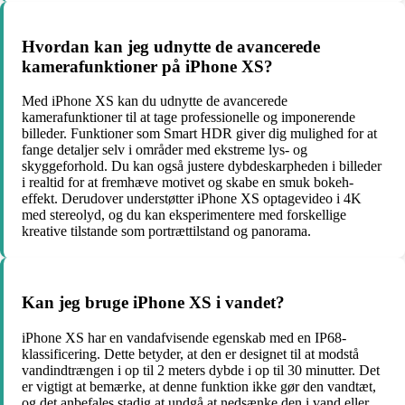
Hvordan kan jeg udnytte de avancerede
kamerafunktioner på iPhone XS?
Med iPhone XS kan du udnytte de avancerede
kamerafunktioner til at tage professionelle og imponerende
billeder. Funktioner som Smart HDR giver dig mulighed for at
fange detaljer selv i områder med ekstreme lys- og
skyggeforhold. Du kan også justere dybdeskarpheden i billeder
i realtid for at fremhæve motivet og skabe en smuk bokeh-
effekt. Derudover understøtter iPhone XS optagevideo i 4K
med stereolyd, og du kan eksperimentere med forskellige
kreative tilstande som portrættilstand og panorama.
Kan jeg bruge iPhone XS i vandet?
iPhone XS har en vandafvisende egenskab med en IP68-
klassificering. Dette betyder, at den er designet til at modstå
vandindtrængen i op til 2 meters dybde i op til 30 minutter. Det
er vigtigt at bemærke, at denne funktion ikke gør den vandtæt,
og det anbefales stadig at undgå at nedsænke den i vand eller