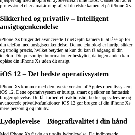
hjælper dig med at opnå en dybdeeffekt i dine fotos. Uanset om du er
professionel eller amatørfotograf, vil du elske kameraet på iPhone Xs.
Sikkerhed og privatliv – Intelligent
ansigtsgenkendelse
iPhone Xs bruger det avancerede TrueDepth kamera til at låse op for
din telefon med ansigtsgenkendelse. Denne teknologi er hurtig, sikker
og utrolig præcis, hvilket betyder, at kun du kan få adgang til din
telefon. Din personlige information er beskyttet, da ingen anden kan
oplåse din iPhone Xs uden dit ansigt.
iOS 12 – Det bedste operativsystem
iPhone Xs kommer med den nyeste version af Apples operativsystem,
iOS 12. Dette operativsystem er hurtigt, smart og sikrer en fantastisk
brugeroplevelse. Du får forbedret reaktionstid, bedre app-ydeevne og
avancerede privatlivsfunktioner. iOS 12 gør brugen af din iPhone Xs
mere personlig og intuitiv.
Lydoplevelse – Biografkvalitet i din hånd
Med iPhone Xs får du en utrolig lydoplevelse. De indbyggede