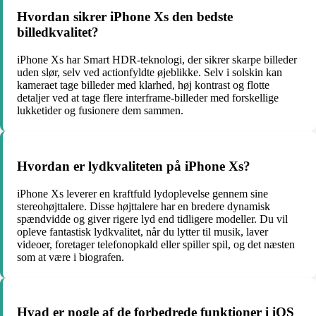
Hvordan sikrer iPhone Xs den bedste
billedkvalitet?
iPhone Xs har Smart HDR-teknologi, der sikrer skarpe billeder
uden slør, selv ved actionfyldte øjeblikke. Selv i solskin kan
kameraet tage billeder med klarhed, høj kontrast og flotte
detaljer ved at tage flere interframe-billeder med forskellige
lukketider og fusionere dem sammen.
Hvordan er lydkvaliteten på iPhone Xs?
iPhone Xs leverer en kraftfuld lydoplevelse gennem sine
stereohøjttalere. Disse højttalere har en bredere dynamisk
spændvidde og giver rigere lyd end tidligere modeller. Du vil
opleve fantastisk lydkvalitet, når du lytter til musik, laver
videoer, foretager telefonopkald eller spiller spil, og det næsten
som at være i biografen.
Hvad er nogle af de forbedrede funktioner i iOS