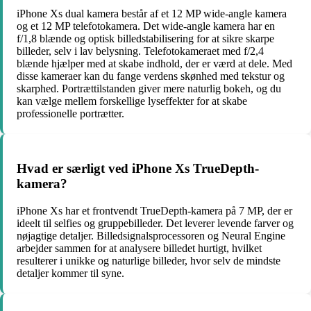
iPhone Xs dual kamera består af et 12 MP wide-angle kamera
og et 12 MP telefotokamera. Det wide-angle kamera har en
f/1,8 blænde og optisk billedstabilisering for at sikre skarpe
billeder, selv i lav belysning. Telefotokameraet med f/2,4
blænde hjælper med at skabe indhold, der er værd at dele. Med
disse kameraer kan du fange verdens skønhed med tekstur og
skarphed. Portrættilstanden giver mere naturlig bokeh, og du
kan vælge mellem forskellige lyseffekter for at skabe
professionelle portrætter.
Hvad er særligt ved iPhone Xs TrueDepth-
kamera?
iPhone Xs har et frontvendt TrueDepth-kamera på 7 MP, der er
ideelt til selfies og gruppebilleder. Det leverer levende farver og
nøjagtige detaljer. Billedsignalsprocessoren og Neural Engine
arbejder sammen for at analysere billedet hurtigt, hvilket
resulterer i unikke og naturlige billeder, hvor selv de mindste
detaljer kommer til syne.