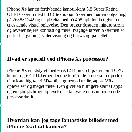
iPhone Xs har en fordybende kant-til-kant 5.8 Super Retina
OLED-skærm med HDR-teknologi. Skærmen har en opløsning
på 2688×1242 og en pixeltæthed på 458 ppi, hvilket giver en
enestående visuel oplevelse. Den bruger desuden mindre strøm
og leverer højere kontrast og mere livagtige farver. Skærmen er
perfekt til gaming, videovisning og browsing på nettet.
Hvad er specielt ved iPhone Xs processor?
iPhone Xs er udstyret med en A12 Bionic-chip, der har 4 CPU-
kerner og 6 GPU-kerner. Denne kraftfulde processor er perfekt
til at køre high-end 3D-spil, augmented reality-apps, VR-
oplevelser og meget mere. Den giver en hurtigere start af apps
og en sømløs brugeroplevelse takket være dens imponerende
processorkraft.
Hvordan kan jeg tage fantastiske billeder med
iPhone Xs dual kamera?