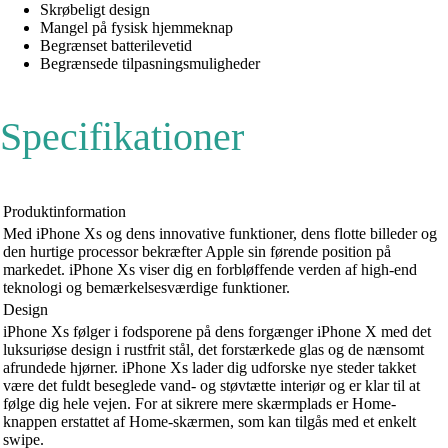
Skrøbeligt design
Mangel på fysisk hjemmeknap
Begrænset batterilevetid
Begrænsede tilpasningsmuligheder
Specifikationer
Produktinformation
Med iPhone Xs og dens innovative funktioner, dens flotte billeder og
den hurtige processor bekræfter Apple sin førende position på
markedet. iPhone Xs viser dig en forbløffende verden af high-end
teknologi og bemærkelsesværdige funktioner.
Design
iPhone Xs følger i fodsporene på dens forgænger iPhone X med det
luksuriøse design i rustfrit stål, det forstærkede glas og de nænsomt
afrundede hjørner. iPhone Xs lader dig udforske nye steder takket
være det fuldt beseglede vand- og støvtætte interiør og er klar til at
følge dig hele vejen. For at sikrere mere skærmplads er Home-
knappen erstattet af Home-skærmen, som kan tilgås med et enkelt
swipe.