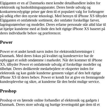
Elgiganten er en af Danmarks mest kendte detailhandlere inden for
elektronik og husholdningsapparater. Deres brede udvalg og
konkurrencedygtige priser gør dem til et populært valg for forbrugere
på udkig efter den nyeste teknologi. Med hensyn til iPhone XS tilbyder
Elgiganten et omfattende sortiment, der omfatter forskellige farver,
lagringsstørrelser og modeller. Deres erfarne personale står altid klar til
at hjælpe kunderne med at finde den helt rigtige iPhone XS baseret på
deres individuelle behov og præferencer.
Power
Power er et andet kendt navn inden for elektronikforretninger i
Danmark. Med deres fokus på kvalitet og kundeservice har de
opbygget et solidt omdømme i markedet. Når det kommer til iPhone
XS, tilbyder Power et omfattende udvalg af forskellige modeller og
tilbehør. Deres dedikerede medarbejdere er eksperter inden for
elektronik og kan guide kunderne gennem valget af den helt rigtige
iPhone XS til deres behov. Power er kendt for at give en fremragende
kundeoplevelse og sikre, at kunderne får den bedst mulige service.
Proshop
Proshop er en førende online forhandler af elektronik og gadgets i
Danmark. Deres store udvalg og hurtige leveringstid gør dem til et