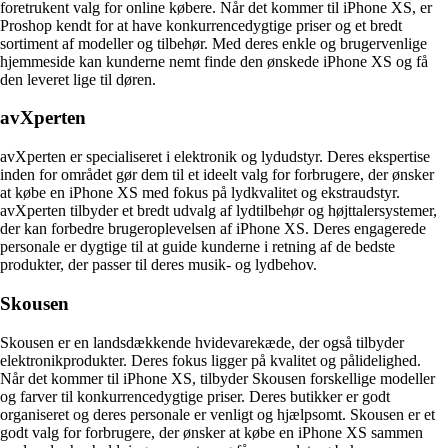
foretrukent valg for online købere. Når det kommer til iPhone XS, er
Proshop kendt for at have konkurrencedygtige priser og et bredt
sortiment af modeller og tilbehør. Med deres enkle og brugervenlige
hjemmeside kan kunderne nemt finde den ønskede iPhone XS og få
den leveret lige til døren.
avXperten
avXperten er specialiseret i elektronik og lydudstyr. Deres ekspertise
inden for området gør dem til et ideelt valg for forbrugere, der ønsker
at købe en iPhone XS med fokus på lydkvalitet og ekstraudstyr.
avXperten tilbyder et bredt udvalg af lydtilbehør og højttalersystemer,
der kan forbedre brugeroplevelsen af iPhone XS. Deres engagerede
personale er dygtige til at guide kunderne i retning af de bedste
produkter, der passer til deres musik- og lydbehov.
Skousen
Skousen er en landsdækkende hvidevarekæde, der også tilbyder
elektronikprodukter. Deres fokus ligger på kvalitet og pålidelighed.
Når det kommer til iPhone XS, tilbyder Skousen forskellige modeller
og farver til konkurrencedygtige priser. Deres butikker er godt
organiseret og deres personale er venligt og hjælpsomt. Skousen er et
godt valg for forbrugere, der ønsker at købe en iPhone XS sammen