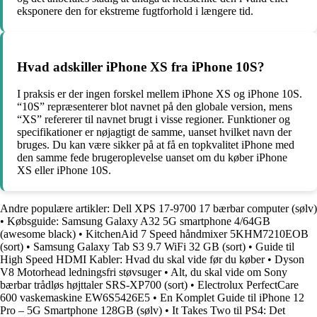
eksponere den for ekstreme fugtforhold i længere tid.
Hvad adskiller iPhone XS fra iPhone 10S?
I praksis er der ingen forskel mellem iPhone XS og iPhone 10S.
“10S” repræsenterer blot navnet på den globale version, mens
“XS” refererer til navnet brugt i visse regioner. Funktioner og
specifikationer er nøjagtigt de samme, uanset hvilket navn der
bruges. Du kan være sikker på at få en topkvalitet iPhone med
den samme fede brugeroplevelse uanset om du køber iPhone
XS eller iPhone 10S.
Andre populære artikler:
Dell XPS 17-9700 17 bærbar computer (sølv)
•
Købsguide: Samsung Galaxy A32 5G smartphone 4/64GB
(awesome black)
•
KitchenAid 7 Speed håndmixer 5KHM7210EOB
(sort)
•
Samsung Galaxy Tab S3 9.7 WiFi 32 GB (sort)
•
Guide til
High Speed HDMI Kabler: Hvad du skal vide før du køber
•
Dyson
V8 Motorhead ledningsfri støvsuger
•
Alt, du skal vide om Sony
bærbar trådløs højttaler SRS-XP700 (sort)
•
Electrolux PerfectCare
600 vaskemaskine EW6S5426E5
•
En Komplet Guide til iPhone 12
Pro – 5G Smartphone 128GB (sølv)
•
It Takes Two til PS4: Det