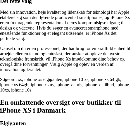
Det rette valg
Med sin innovation, høje kvalitet og lidenskab for teknologi har Apple
etableret sig som den førende producent af smartphones, og iPhone Xs
er en fremragende repræsentation af deres kompromisløse tilgang til
design og ydeevne. Hvis du søger en avanceret smartphone med
enestående funktioner og et elegant udseende, er iPhone Xs det
perfekte valg.
Uanset om du er en professionel, der har brug for en kraftfuld enhed til
arbejde eller en teknologientusiast, der ønsker at opleve de nyeste
teknologiske fremskridt, vil iPhone Xs imødekomme dine behov og
overgå dine forventninger. Vælg Apple og oplev en verden af ​​
innovation og kvalitet.
Søgeord: xs, iphone xs elgiganten, iphone 10 xs, iphone xs 64 gb,
iphone xs 64gb, iphone xs ny, iphone xs pris, iphone xs tilbud, iphone
10xs, iphone 10s
En omfattende oversigt over butikker til
iPhone XS i Danmark
Elgiganten