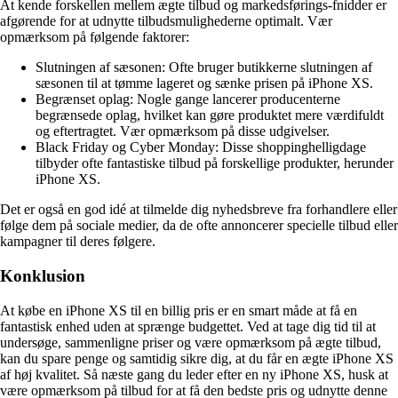
At kende forskellen mellem ægte tilbud og markedsførings-fnidder er
afgørende for at udnytte tilbudsmulighederne optimalt. Vær
opmærksom på følgende faktorer:
Slutningen af sæsonen: Ofte bruger butikkerne slutningen af
sæsonen til at tømme lageret og sænke prisen på iPhone XS.
Begrænset oplag: Nogle gange lancerer producenterne
begrænsede oplag, hvilket kan gøre produktet mere værdifuldt
og eftertragtet. Vær opmærksom på disse udgivelser.
Black Friday og Cyber Monday: Disse shoppinghelligdage
tilbyder ofte fantastiske tilbud på forskellige produkter, herunder
iPhone XS.
Det er også en god idé at tilmelde dig nyhedsbreve fra forhandlere eller
følge dem på sociale medier, da de ofte annoncerer specielle tilbud eller
kampagner til deres følgere.
Konklusion
At købe en iPhone XS til en billig pris er en smart måde at få en
fantastisk enhed uden at sprænge budgettet. Ved at tage dig tid til at
undersøge, sammenligne priser og være opmærksom på ægte tilbud,
kan du spare penge og samtidig sikre dig, at du får en ægte iPhone XS
af høj kvalitet. Så næste gang du leder efter en ny iPhone XS, husk at
være opmærksom på tilbud for at få den bedste pris og udnytte denne