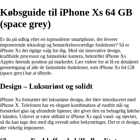
Købsguide til iPhone Xs 64 GB
(space grey)
Er du på udkig efter en topmoderne smartphone, der leverer
imponerende teknologi og bemærkelsesværdige funktioner? Så er
iPhone Xs det rigtige valg for dig. Med sin innovative design,
kraftfulde processor og fantastiske kamera, bekræfter iPhone Xs
Apples førende position på markedet. Læs videre for at få en detaljeret
gennemgang af alle de fantastiske funktioner, som iPhone Xs 64 GB
(space grey) har at tilbyde.
Design – Luksuriøst og solidt
iPhone Xs fortsætter det luksuriøse design, der blev introduceret med
iPhone X. Telefonen har en elegant kombination af rustfrit stål og
forstærket glas og afrundede hjørner, der giver den en behagelig følelse
i hånden. Udover at være stilfuld er iPhone Xs også vand- og støvtæt,
så du kan tage den med dig overalt uden bekymringer. Det er et design,
der virkelig imponerer.