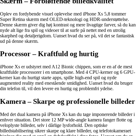
Skærm – Forbløffende billedkvalitet
Oplev en fordybende visuel oplevelse med iPhone Xs 5,8 tommer
Super Retina skærm med OLED-teknologi og HDR-understøttelse.
Denne skærm giver dig høj kontrast og mere livagtige farver, så du kan
nyde alt lige fra spil og videoer til at surfe på nettet med en utrolig
skarphed og detaljerigdom. Uanset hvad du ser på, vil det se fantastisk
ud på denne skærm.
Processor – Kraftfuld og hurtig
iPhone Xs er udstyret med A12 Bionic chippen, som er en af de mest
kraftfulde processorer i en smartphone. Med 4 CPU-kerner og 6 GPU-
kerner kan du hurtigt starte apps, spille high-end spil og nyde
augmented reality med enestående smidighed. Uanset hvad du bruger
din telefon til, vil den levere en hurtig og problemfri ydelse.
Kamera – Skarpe og professionelle billeder
Med det dual kamera på iPhone Xs kan du tage imponerende billeder i
enhver situation. Det store 12 MP wide-angle kamera fanger flotte og
veloplyste billeder, selv i dårlige lysforhold. Den optiske
billedstabilisering sikrer skarpe og klare billeder, og telefotokameraet