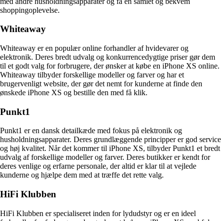
med andre husholdningsapparater og få en samlet og bekvem
shoppingoplevelse.
Whiteaway
Whiteaway er en populær online forhandler af hvidevarer og
elektronik. Deres bredt udvalg og konkurrencedygtige priser gør dem
til et godt valg for forbrugere, der ønsker at købe en iPhone XS online.
Whiteaway tilbyder forskellige modeller og farver og har et
brugervenligt website, der gør det nemt for kunderne at finde den
ønskede iPhone XS og bestille den med få klik.
Punkt1
Punkt1 er en dansk detailkæde med fokus på elektronik og
husholdningsapparater. Deres grundlæggende principper er god service
og høj kvalitet. Når det kommer til iPhone XS, tilbyder Punkt1 et bredt
udvalg af forskellige modeller og farver. Deres butikker er kendt for
deres venlige og erfarne personale, der altid er klar til at vejlede
kunderne og hjælpe dem med at træffe det rette valg.
HiFi Klubben
HiFi Klubben er specialiseret inden for lydudstyr og er en ideel