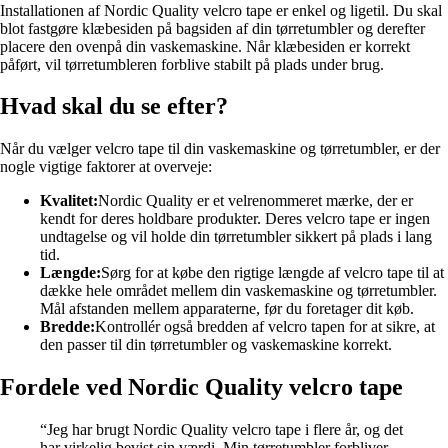
Installationen af Nordic Quality velcro tape er enkel og ligetil. Du skal
blot fastgøre klæbesiden på bagsiden af din tørretumbler og derefter
placere den ovenpå din vaskemaskine. Når klæbesiden er korrekt
påført, vil tørretumbleren forblive stabilt på plads under brug.
Hvad skal du se efter?
Når du vælger velcro tape til din vaskemaskine og tørretumbler, er der
nogle vigtige faktorer at overveje:
Kvalitet:
Nordic Quality er et velrenommeret mærke, der er
kendt for deres holdbare produkter. Deres velcro tape er ingen
undtagelse og vil holde din tørretumbler sikkert på plads i lang
tid.
Længde:
Sørg for at købe den rigtige længde af velcro tape til at
dække hele området mellem din vaskemaskine og tørretumbler.
Mål afstanden mellem apparaterne, før du foretager dit køb.
Bredde:
Kontrollér også bredden af velcro tapen for at sikre, at
den passer til din tørretumbler og vaskemaskine korrekt.
Fordele ved Nordic Quality velcro tape
“Jeg har brugt Nordic Quality velcro tape i flere år, og det
har virkelig bevist sin værdi. Min tørretumbler forbliver