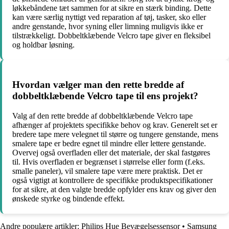
løkkebåndene tæt sammen for at sikre en stærk binding. Dette
kan være særlig nyttigt ved reparation af tøj, tasker, sko eller
andre genstande, hvor syning eller limning muligvis ikke er
tilstrækkeligt. Dobbeltklæbende Velcro tape giver en fleksibel
og holdbar løsning.
Hvordan vælger man den rette bredde af
dobbeltklæbende Velcro tape til ens projekt?
Valg af den rette bredde af dobbeltklæbende Velcro tape
afhænger af projektets specifikke behov og krav. Generelt set er
bredere tape mere velegnet til større og tungere genstande, mens
smalere tape er bedre egnet til mindre eller lettere genstande.
Overvej også overfladen eller det materiale, der skal fastgøres
til. Hvis overfladen er begrænset i størrelse eller form (f.eks.
smalle paneler), vil smalere tape være mere praktisk. Det er
også vigtigt at kontrollere de specifikke produktspecifikationer
for at sikre, at den valgte bredde opfylder ens krav og giver den
ønskede styrke og bindende effekt.
Andre populære artikler:
Philips Hue Bevægelsessensor
•
Samsung