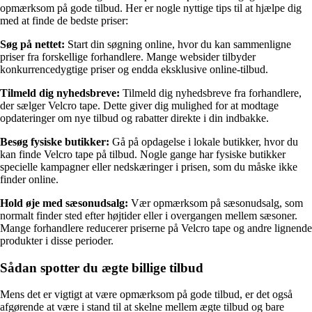
opmærksom på gode tilbud. Her er nogle nyttige tips til at hjælpe dig
med at finde de bedste priser:
Søg på nettet:
Start din søgning online, hvor du kan sammenligne
priser fra forskellige forhandlere. Mange websider tilbyder
konkurrencedygtige priser og endda eksklusive online-tilbud.
Tilmeld dig nyhedsbreve:
Tilmeld dig nyhedsbreve fra forhandlere,
der sælger Velcro tape. Dette giver dig mulighed for at modtage
opdateringer om nye tilbud og rabatter direkte i din indbakke.
Besøg fysiske butikker:
Gå på opdagelse i lokale butikker, hvor du
kan finde Velcro tape på tilbud. Nogle gange har fysiske butikker
specielle kampagner eller nedskæringer i prisen, som du måske ikke
finder online.
Hold øje med sæsonudsalg:
Vær opmærksom på sæsonudsalg, som
normalt finder sted efter højtider eller i overgangen mellem sæsoner.
Mange forhandlere reducerer priserne på Velcro tape og andre lignende
produkter i disse perioder.
Sådan spotter du ægte billige tilbud
Mens det er vigtigt at være opmærksom på gode tilbud, er det også
afgørende at være i stand til at skelne mellem ægte tilbud og bare