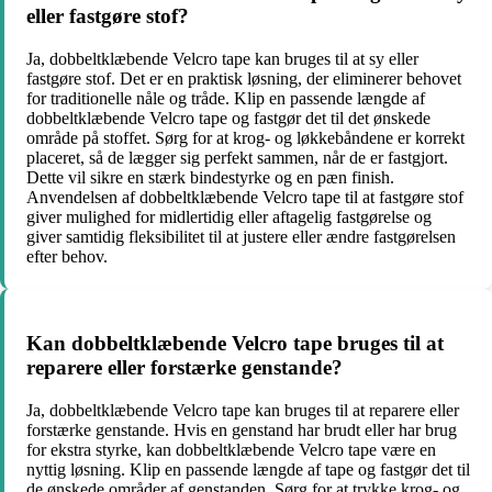
eller fastgøre stof?
Ja, dobbeltklæbende Velcro tape kan bruges til at sy eller
fastgøre stof. Det er en praktisk løsning, der eliminerer behovet
for traditionelle nåle og tråde. Klip en passende længde af
dobbeltklæbende Velcro tape og fastgør det til det ønskede
område på stoffet. Sørg for at krog- og løkkebåndene er korrekt
placeret, så de lægger sig perfekt sammen, når de er fastgjort.
Dette vil sikre en stærk bindestyrke og en pæn finish.
Anvendelsen af dobbeltklæbende Velcro tape til at fastgøre stof
giver mulighed for midlertidig eller aftagelig fastgørelse og
giver samtidig fleksibilitet til at justere eller ændre fastgørelsen
efter behov.
Kan dobbeltklæbende Velcro tape bruges til at
reparere eller forstærke genstande?
Ja, dobbeltklæbende Velcro tape kan bruges til at reparere eller
forstærke genstande. Hvis en genstand har brudt eller har brug
for ekstra styrke, kan dobbeltklæbende Velcro tape være en
nyttig løsning. Klip en passende længde af tape og fastgør det til
de ønskede områder af genstanden. Sørg for at trykke krog- og