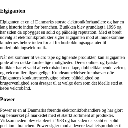
Elgiganten
Elgiganten er en af Danmarks største elektronikforhandlere og har en
lang historie inden for branchen. Butikken blev grundlagt i 1996 og
har siden da opbygget en solid og pålidelig reputation. Med et bredt
udvalg af elektronikprodukter sigter Elgiganten mod at imødekomme
kundernes behov inden for alt fra husholdningsapparater til
underholdningselektronik.
Når det kommer til velcro tape og lignende produkter, kan Elgiganten
prale af en række forskellige muligheder. Deres online- og fysiske
butikker har et væld af velcrobånd med tape, dobbeltklæbende velcro,
og velcroruller tilgængelige. Kundeanmeldelser fremhæver ofte
Elgigantens konkurrencedygtige priser, pålidelighed og
brugervenlighed som årsager til at vælge dem som det ideelle sted at
købe velcrobånd.
Power
Power er en af Danmarks førende elektronikforhandlere og har gjort
sig bemærket på markedet med et stærkt sortiment af produkter.
Virksomheden blev etableret i 1983 og har siden da skabt en solid
position i branchen. Power sigter mod at levere kvalitetsprodukter til