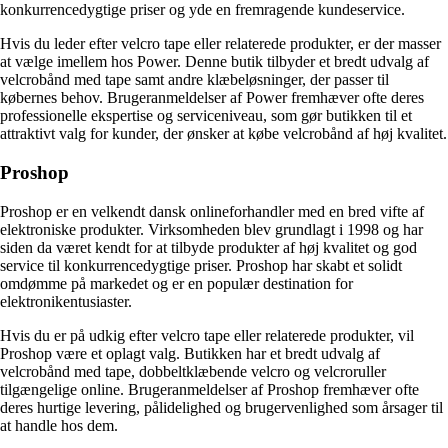
konkurrencedygtige priser og yde en fremragende kundeservice.
Hvis du leder efter velcro tape eller relaterede produkter, er der masser
at vælge imellem hos Power. Denne butik tilbyder et bredt udvalg af
velcrobånd med tape samt andre klæbeløsninger, der passer til
købernes behov. Brugeranmeldelser af Power fremhæver ofte deres
professionelle ekspertise og serviceniveau, som gør butikken til et
attraktivt valg for kunder, der ønsker at købe velcrobånd af høj kvalitet.
Proshop
Proshop er en velkendt dansk onlineforhandler med en bred vifte af
elektroniske produkter. Virksomheden blev grundlagt i 1998 og har
siden da været kendt for at tilbyde produkter af høj kvalitet og god
service til konkurrencedygtige priser. Proshop har skabt et solidt
omdømme på markedet og er en populær destination for
elektronikentusiaster.
Hvis du er på udkig efter velcro tape eller relaterede produkter, vil
Proshop være et oplagt valg. Butikken har et bredt udvalg af
velcrobånd med tape, dobbeltklæbende velcro og velcroruller
tilgængelige online. Brugeranmeldelser af Proshop fremhæver ofte
deres hurtige levering, pålidelighed og brugervenlighed som årsager til
at handle hos dem.