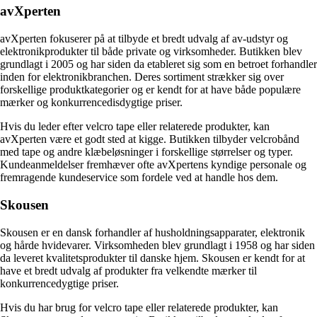
avXperten
avXperten fokuserer på at tilbyde et bredt udvalg af av-udstyr og
elektronikprodukter til både private og virksomheder. Butikken blev
grundlagt i 2005 og har siden da etableret sig som en betroet forhandler
inden for elektronikbranchen. Deres sortiment strækker sig over
forskellige produktkategorier og er kendt for at have både populære
mærker og konkurrencedisdygtige priser.
Hvis du leder efter velcro tape eller relaterede produkter, kan
avXperten være et godt sted at kigge. Butikken tilbyder velcrobånd
med tape og andre klæbeløsninger i forskellige størrelser og typer.
Kundeanmeldelser fremhæver ofte avXpertens kyndige personale og
fremragende kundeservice som fordele ved at handle hos dem.
Skousen
Skousen er en dansk forhandler af husholdningsapparater, elektronik
og hårde hvidevarer. Virksomheden blev grundlagt i 1958 og har siden
da leveret kvalitetsprodukter til danske hjem. Skousen er kendt for at
have et bredt udvalg af produkter fra velkendte mærker til
konkurrencedygtige priser.
Hvis du har brug for velcro tape eller relaterede produkter, kan