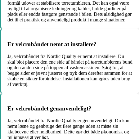
formål udover at stabilisere tørretumbleren. Det kan også være
nyttigt til at organisere ledninger og kabler, holde gardiner på
plads eller endda fastgøre genstande i bilen. Dets alsidighed gør
det til et praktisk og anvendeligt produkt i mange situationer.
Er velcrobåndet nemt at installere?
Ja, velcrobåndet fra Nordic Quality er nemt at installere. Du
skal blot placere den ene side af båndet på tørretumblerens bund
og den anden side på toppen af vaskemaskinen. Sørg for, at
begge sider er jævnt justeret og tryk dem derefter sammen for at
skabe en sikker forbindelse. Installationen kan gøres uden brug
af værktøj.
Er velcrobåndet genanvendeligt?
Ja, velcrobåndet fra Nordic Quality er genanvendeligt. Du kan
nemt løsne og genbruge det flere gange uden at miste sin
klæbeevne eller holdbarhed. Dette gør det både økonomisk og
miljømæssigt venligt.