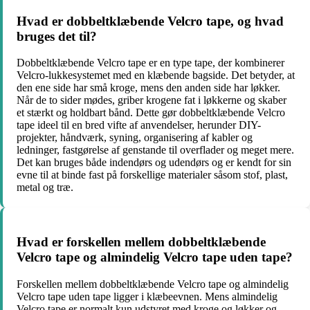
Hvad er dobbeltklæbende Velcro tape, og hvad
bruges det til?
Dobbeltklæbende Velcro tape er en type tape, der kombinerer
Velcro-lukkesystemet med en klæbende bagside. Det betyder, at
den ene side har små kroge, mens den anden side har løkker.
Når de to sider mødes, griber krogene fat i løkkerne og skaber
et stærkt og holdbart bånd. Dette gør dobbeltklæbende Velcro
tape ideel til en bred vifte af anvendelser, herunder DIY-
projekter, håndværk, syning, organisering af kabler og
ledninger, fastgørelse af genstande til overflader og meget mere.
Det kan bruges både indendørs og udendørs og er kendt for sin
evne til at binde fast på forskellige materialer såsom stof, plast,
metal og træ.
Hvad er forskellen mellem dobbeltklæbende
Velcro tape og almindelig Velcro tape uden tape?
Forskellen mellem dobbeltklæbende Velcro tape og almindelig
Velcro tape uden tape ligger i klæbeevnen. Mens almindelig
Velcro tape er normalt kun udstyret med kroge og løkker og