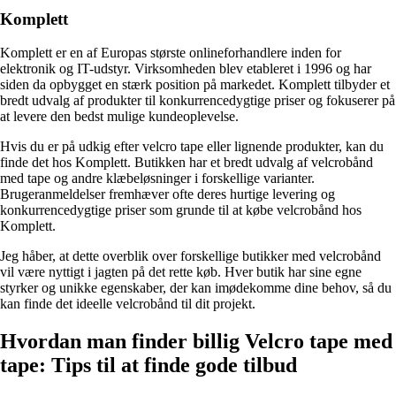
Komplett
Komplett er en af Europas største onlineforhandlere inden for
elektronik og IT-udstyr. Virksomheden blev etableret i 1996 og har
siden da opbygget en stærk position på markedet. Komplett tilbyder et
bredt udvalg af produkter til konkurrencedygtige priser og fokuserer på
at levere den bedst mulige kundeoplevelse.
Hvis du er på udkig efter velcro tape eller lignende produkter, kan du
finde det hos Komplett. Butikken har et bredt udvalg af velcrobånd
med tape og andre klæbeløsninger i forskellige varianter.
Brugeranmeldelser fremhæver ofte deres hurtige levering og
konkurrencedygtige priser som grunde til at købe velcrobånd hos
Komplett.
Jeg håber, at dette overblik over forskellige butikker med velcrobånd
vil være nyttigt i jagten på det rette køb. Hver butik har sine egne
styrker og unikke egenskaber, der kan imødekomme dine behov, så du
kan finde det ideelle velcrobånd til dit projekt.
Hvordan man finder billig Velcro tape med
tape: Tips til at finde gode tilbud