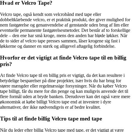
Hvad er Velcro Tape?
Velcro tape, også kendt som velcrobånd med tape eller
dobbeltklæbende velcro, er et praktisk produkt, der giver mulighed for
nem fastgørelse og genanvendelse af genstande uden brug af lim eller
eventuelle permanente fastgørelsesmetoder. Det består af to forskellige
dele – den ene har små kroge, mens den anden har bløde løkker. Når
de to sider af velcro tape presses sammen, låser krogene sig fast i
løkkerne og danner en stærk og alligevel aftagelig forbindelse.
Hvorfor er det vigtigt at finde Velcro tape til en billig
pris?
At finde Velcro tape til en billig pris er vigtigt, da det kan resultere i
betydelige besparelser på dine projekter, især hvis du har brug for
større mængder eller regelmæssige forsyninger. Når du køber Velcro
tape billigt, får du mere for din penge og kan muligvis anvende det til
flere formål uden at bryde banken. Derudover kan det også være mere
økonomisk at købe billigt Velcro tape end at investere i dyre
alternativer, der ikke nødvendigvis er af bedre kvalitet.
Tips til at finde billig Velcro tape med tape
Når du leder efter billig Velcro tape med tape, er det vigtigt at være