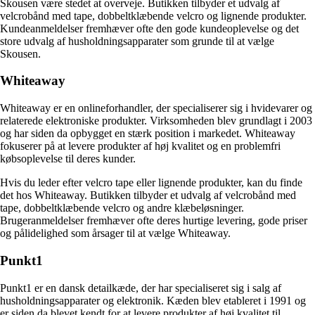
Skousen være stedet at overveje. Butikken tilbyder et udvalg af
velcrobånd med tape, dobbeltklæbende velcro og lignende produkter.
Kundeanmeldelser fremhæver ofte den gode kundeoplevelse og det
store udvalg af husholdningsapparater som grunde til at vælge
Skousen.
Whiteaway
Whiteaway er en onlineforhandler, der specialiserer sig i hvidevarer og
relaterede elektroniske produkter. Virksomheden blev grundlagt i 2003
og har siden da opbygget en stærk position i markedet. Whiteaway
fokuserer på at levere produkter af høj kvalitet og en problemfri
købsoplevelse til deres kunder.
Hvis du leder efter velcro tape eller lignende produkter, kan du finde
det hos Whiteaway. Butikken tilbyder et udvalg af velcrobånd med
tape, dobbeltklæbende velcro og andre klæbeløsninger.
Brugeranmeldelser fremhæver ofte deres hurtige levering, gode priser
og pålidelighed som årsager til at vælge Whiteaway.
Punkt1
Punkt1 er en dansk detailkæde, der har specialiseret sig i salg af
husholdningsapparater og elektronik. Kæden blev etableret i 1991 og
er siden da blevet kendt for at levere produkter af høj kvalitet til