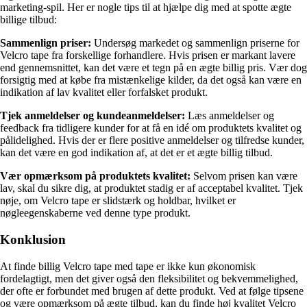
marketing-spil. Her er nogle tips til at hjælpe dig med at spotte ægte
billige tilbud:
Sammenlign priser:
Undersøg markedet og sammenlign priserne for
Velcro tape fra forskellige forhandlere. Hvis prisen er markant lavere
end gennemsnittet, kan det være et tegn på en ægte billig pris. Vær dog
forsigtig med at købe fra mistænkelige kilder, da det også kan være en
indikation af lav kvalitet eller forfalsket produkt.
Tjek anmeldelser og kundeanmeldelser:
Læs anmeldelser og
feedback fra tidligere kunder for at få en idé om produktets kvalitet og
pålidelighed. Hvis der er flere positive anmeldelser og tilfredse kunder,
kan det være en god indikation af, at det er et ægte billig tilbud.
Vær opmærksom på produktets kvalitet:
Selvom prisen kan være
lav, skal du sikre dig, at produktet stadig er af acceptabel kvalitet. Tjek
nøje, om Velcro tape er slidstærk og holdbar, hvilket er
nøgleegenskaberne ved denne type produkt.
Konklusion
At finde billig Velcro tape med tape er ikke kun økonomisk
fordelagtigt, men det giver også den fleksibilitet og bekvemmelighed,
der ofte er forbundet med brugen af dette produkt. Ved at følge tipsene
og være opmærksom på ægte tilbud, kan du finde høj kvalitet Velcro