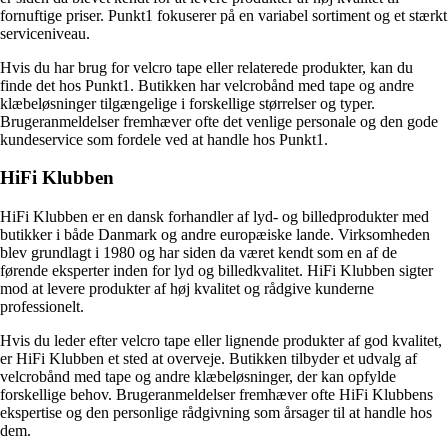
fornuftige priser. Punkt1 fokuserer på en variabel sortiment og et stærkt
serviceniveau.
Hvis du har brug for velcro tape eller relaterede produkter, kan du
finde det hos Punkt1. Butikken har velcrobånd med tape og andre
klæbeløsninger tilgængelige i forskellige størrelser og typer.
Brugeranmeldelser fremhæver ofte det venlige personale og den gode
kundeservice som fordele ved at handle hos Punkt1.
HiFi Klubben
HiFi Klubben er en dansk forhandler af lyd- og billedprodukter med
butikker i både Danmark og andre europæiske lande. Virksomheden
blev grundlagt i 1980 og har siden da været kendt som en af de
førende eksperter inden for lyd og billedkvalitet. HiFi Klubben sigter
mod at levere produkter af høj kvalitet og rådgive kunderne
professionelt.
Hvis du leder efter velcro tape eller lignende produkter af god kvalitet,
er HiFi Klubben et sted at overveje. Butikken tilbyder et udvalg af
velcrobånd med tape og andre klæbeløsninger, der kan opfylde
forskellige behov. Brugeranmeldelser fremhæver ofte HiFi Klubbens
ekspertise og den personlige rådgivning som årsager til at handle hos
dem.