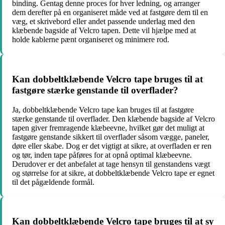
binding. Gentag denne proces for hver ledning, og arranger
dem derefter på en organiseret måde ved at fastgøre dem til en
væg, et skrivebord eller andet passende underlag med den
klæbende bagside af Velcro tapen. Dette vil hjælpe med at
holde kablerne pænt organiseret og minimere rod.
Kan dobbeltklæbende Velcro tape bruges til at
fastgøre stærke genstande til overflader?
Ja, dobbeltklæbende Velcro tape kan bruges til at fastgøre
stærke genstande til overflader. Den klæbende bagside af Velcro
tapen giver fremragende klæbeevne, hvilket gør det muligt at
fastgøre genstande sikkert til overflader såsom vægge, paneler,
døre eller skabe. Dog er det vigtigt at sikre, at overfladen er ren
og tør, inden tape påføres for at opnå optimal klæbeevne.
Derudover er det anbefalet at tage hensyn til genstandens vægt
og størrelse for at sikre, at dobbeltklæbende Velcro tape er egnet
til det pågældende formål.
Kan dobbeltklæbende Velcro tape bruges til at sy