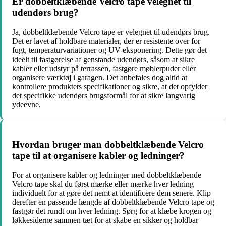
Er dobbeltklæbende Velcro tape velegnet til
udendørs brug?
Ja, dobbeltklæbende Velcro tape er velegnet til udendørs brug.
Det er lavet af holdbare materialer, der er resistente over for
fugt, temperaturvariationer og UV-eksponering. Dette gør det
ideelt til fastgørelse af genstande udendørs, såsom at sikre
kabler eller udstyr på terrassen, fastgøre møblerpuder eller
organisere værktøj i garagen. Det anbefales dog altid at
kontrollere produktets specifikationer og sikre, at det opfylder
det specifikke udendørs brugsformål for at sikre langvarig
ydeevne.
Hvordan bruger man dobbeltklæbende Velcro
tape til at organisere kabler og ledninger?
For at organisere kabler og ledninger med dobbeltklæbende
Velcro tape skal du først mærke eller mærke hver ledning
individuelt for at gøre det nemt at identificere dem senere. Klip
derefter en passende længde af dobbeltklæbende Velcro tape og
fastgør det rundt om hver ledning. Sørg for at klæbe krogen og
løkkesiderne sammen tæt for at skabe en sikker og holdbar