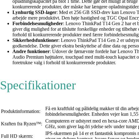
opladningskapacitet på blot 1 time. Dette gør det muligt at bruge
konkurrerende produkter, der måske har længere opladningstider
Lynhurtig SSD-lager
: Med et 256 GB SSD-drev kan Lenovo Thin
arbejde mere produktivt. Den høje hastighed og TGC Opal Encrypt
Forbindelsesmuligheder
: Lenovo ThinkPad T14 Gen 2 har et b
giver dig mulighed for at tilslutte forskellige enheder og tilbeh
forhold til konkurrerende produkter med færre forbindelsesmulig
Sikkerhedsfunktioner
: Lenovo ThinkPad T14 Gen 2 er udstyret
godkendelse. Dette giver ekstra beskyttelse af dine data og pe
Andre funktioner
: Udover de førnævnte fordele har Lenovo 
Audio Premium højttalere, touchpad med multi-touch kapacitet og
foretrukne valg i forhold til konkurrerende produkter.
Specifikationer
Få en kraftfuld og pålidelig makker til din ar
Produktinformation:
fobindelsesmuligheder. Enheden vejer kun 1,55 k
Computeren er udstyret med en hexa-core AMD R
Kraften fra Ryzen™:
GHz, som giver lag-fri ydelse selv under tun
IPS-skærmen på 14 er et fantastisk kompromis m
Full HD skærm:
giver en dybere kontrast, lysere farver og breder