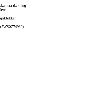
bkamera-dækning
lere
spildsikker
N) (5WS0Z74930)