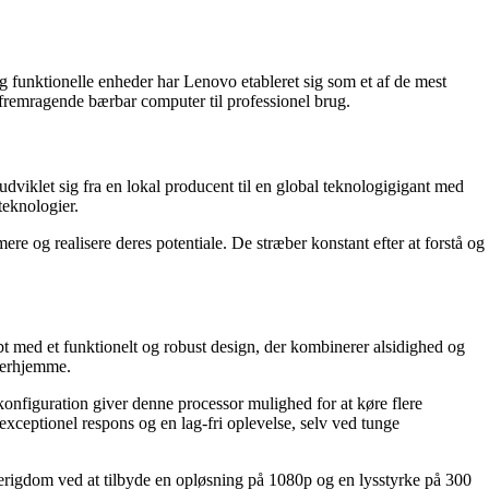
g funktionelle enheder har Lenovo etableret sig som et af de mest
remragende bærbar computer til professionel brug.
viklet sig fra en lokal producent til en global teknologigigant med
teknologier.
re og realisere deres potentiale. De stræber konstant efter at forstå og
 med et funktionelt og robust design, der kombinerer alsidighed og
 derhjemme.
iguration giver denne processor mulighed for at køre flere
ceptionel respons og en lag-fri oplevelse, selv ved tunge
igdom ved at tilbyde en opløsning på 1080p og en lysstyrke på 300