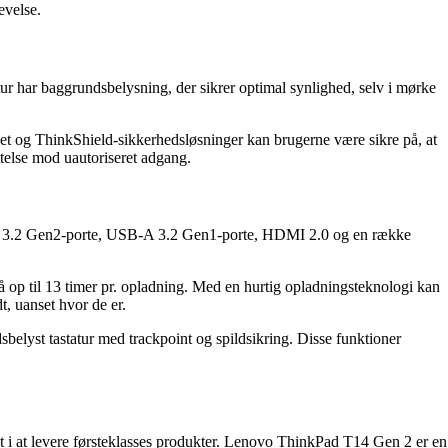
evelse.
r har baggrundsbelysning, der sikrer optimal synlighed, selv i mørke
t og ThinkShield-sikkerhedsløsninger kan brugerne være sikre på, at
ttelse mod uautoriseret adgang.
C 3.2 Gen2-porte, USB-A 3.2 Gen1-porte, HDMI 2.0 og en række
op til 13 timer pr. opladning. Med en hurtig opladningsteknologi kan
, uanset hvor de er.
yst tastatur med trackpoint og spildsikring. Disse funktioner
 i at levere førsteklasses produkter. Lenovo ThinkPad T14 Gen 2 er en