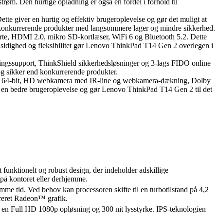
trøm. Den hurtige opladning er også en fordel i forhold til
 giver en hurtig og effektiv brugeroplevelse og gør det muligt at
il konkurrerende produkter med langsommere lager og mindre sikkerhed.
te, HDMI 2.0, mikro SD-kortlæser, WiFi 6 og Bluetooth 5.2. Dette
e alsidighed og fleksibilitet gør Lenovo ThinkPad T14 Gen 2 overlegen i
ingssupport, ThinkShield sikkerhedsløsninger og 3-lags FIDO online
og sikker end konkurrerende produkter.
ro 64-bit, HD webkamera med IR-line og webkamera-dækning, Dolby
il en bedre brugeroplevelse og gør Lenovo ThinkPad T14 Gen 2 til det
unktionelt og robust design, der indeholder adskillige
 på kontoret eller derhjemme.
tid. Ved behov kan processoren skifte til en turbotilstand på 4,2
reret Radeon™ grafik.
 en Full HD 1080p opløsning og 300 nit lysstyrke. IPS-teknologien