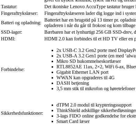
Tastatur:
Det ikoniske Lenovo AccuType tastatur bruger h
Fingeraftrykslæser:
Fingeraftrykslæseren lader dig logge ind i system
Batteriet har en brugstid på 13 timer pr. opla
Batteri og opladning:
opladeren i når du går til frokost og kom tilbage
SSD-lager:
Bærbaren har et lynhurtigt 256 GB SSD-drev, d
HDMI:
HDMI 2.0 kan forbindes til et HD TV eller en pr
2x USB-C 3.2 Gen2 porte med DisplayPor
2x USB-A 3.2 Gen1 porte (en med ‘alway
Mikro SD hukommelseskortlæser
RTL8852AE 11ax, 2×2, WiFi 6-ax, Bluet
Forbindelse:
Gigabit Ethernet LAN port
WWAN kan opgraderes til 4G
DASH betjening
3,5 mm stik til mikrofon og høretelefoner
dTPM 2.0 modul til krypteringssupport
ThinkShield adskillige sikkerhedløsninge
Sikkerhedsfunktioner:
3-lags FIDO online godkendelse for ekstr
Smart Card læser