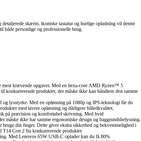
detaljerede skærm, ikoniske tastatur og hurtige opladning vil denne
il både personlige og professionelle brug.
elv de mest krævende opgaver. Med en hexa-core AMD Ryzen™ 5
til konkurrerende produkter, der måske ikke kan håndtere den samme
 og lysstyrke. Med en opløsning på 1080p og IPS-teknologi får du
rodukter med lavere opløsning og dårligere billedkvalitet.
ik på præcision og komfortabel skrivning. Med hvid
r, der måske ikke har samme ergonomiske design og baggrundsbelysning.
 bruge din finger. Dette giver ekstra sikkerhed og bekvemmelighed i
Pad T14 Gen 2 fra konkurrerende produkter.
ladning. Med Lenovos 65W USB-C oplader kan du få 80%