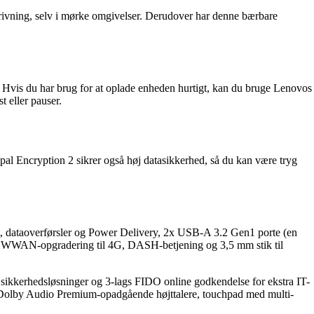
krivning, selv i mørke omgivelser. Derudover har denne bærbare
t. Hvis du har brug for at oplade enheden hurtigt, kan du bruge Lenovos
 eller pauser.
l Encryption 2 sikrer også høj datasikkerhed, så du kan være tryg
, dataoverførsler og Power Delivery, 2x USB-A 3.2 Gen1 porte (en
 WWAN-opgradering til 4G, DASH-betjening og 3,5 mm stik til
sikkerhedsløsninger og 3-lags FIDO online godkendelse for ekstra IT-
Dolby Audio Premium-opadgående højttalere, touchpad med multi-