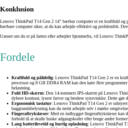
Konklusion
Lenovo ThinkPad T14 Gen 2 14″ bærbar computer er en kraftfuld og påli
bærbare computer sikre, at du kan arbejde effektivt og problemfrit. Der
Uanset om du er på farten eller arbejder hjemmefra, vil Lenovo ThinkP
Fordele
Kraftfuld og pålidelig
: Lenovo ThinkPad T14 Gen 2 er en kraft
processor og 8 GB DDR4 RAM kan den køre flere programmer på 
belastning.
Fuld HD-skærm
: Den 14-tommers IPS-skærm på Lenovo ThinkPa
dybere kontrast, lysere farver og bredere synsvinkler. Dette gør 
Ergonomisk tastatur
: Lenovo ThinkPad T14 Gen 2 er udstyret 
baggrundsbelysning kan du nemt arbejde selv i mørke omgivelser
Fingeraftrykslæser
: Med en indbygget fingeraftrykslæser kan 
forhold til at skulle huske adgangskoder eller bruge andre forme
Lang batterilevetid og hurtig opladning
: Lenovo ThinkPad T1