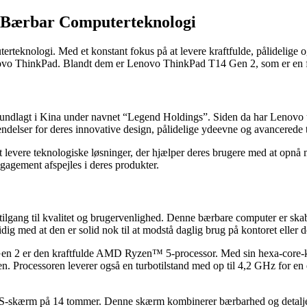
 Bærbar Computerteknologi
rteknologi. Med et konstant fokus på at levere kraftfulde, pålidelige o
novo ThinkPad. Blandt dem er Lenovo ThinkPad T14 Gen 2, som er en f
rundlagt i Kina under navnet “Legend Holdings”. Siden da har Lenovo ud
kendelser for deres innovative design, pålidelige ydeevne og avancerede 
 levere teknologiske løsninger, der hjælper deres brugere med at opnå me
agement afspejles i deres produkter.
gang til kvalitet og brugervenlighed. Denne bærbare computer er skabt
idig med at den er solid nok til at modstå daglig brug på kontoret eller
 2 er den kraftfulde AMD Ryzen™ 5-processor. Med sin hexa-core-konf
rocessoren leverer også en turbotilstand med op til 4,2 GHz for en ex
S-skærm på 14 tommer. Denne skærm kombinerer bærbarhed og detaljer