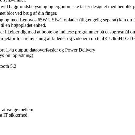
vid baggrundsbelysning og ergonomiske taster designet med henblik på
et blot ved brug af din finger.
dning og med Lenovos 65W USB-C oplader (tilgængelig separat) kan du 
 til en højtopladet enhed.
er hjælper dig med at boote og indlæse programmer på et spørgsmål om
ojektor for fremvisning af billeder og videoer i op til 4K UltraHD 21
t 1.4a output, dataoverførsler og Power Delivery
s-on’ opladning)
ooth 5.2
r at vælge mellem
a IT sikkerhed