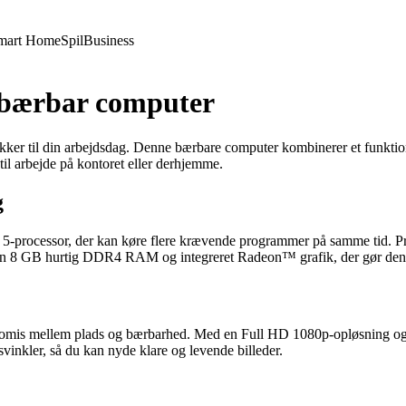
mart Home
Spil
Business
 bærbar computer
r til din arbejdsdag. Denne bærbare computer kombinerer et funktione
til arbejde på kontoret eller derhjemme.
g
cessor, der kan køre flere krævende programmer på samme tid. Process
 den 8 GB hurtig DDR4 RAM og integreret Radeon™ grafik, der gør den 
mis mellem plads og bærbarhed. Med en Full HD 1080p-opløsning og 30
svinkler, så du kan nyde klare og levende billeder.