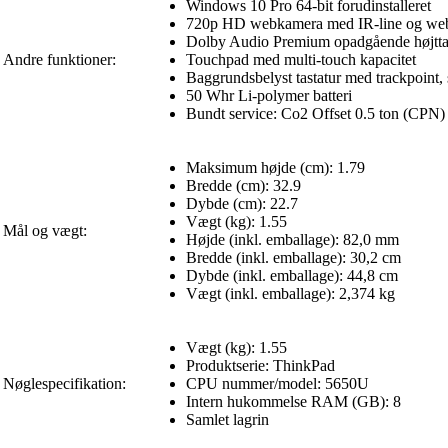
Windows 10 Pro 64-bit forudinstalleret
720p HD webkamera med IR-line og we
Dolby Audio Premium opadgående højtta
Andre funktioner:
Touchpad med multi-touch kapacitet
Baggrundsbelyst tastatur med trackpoint, 
50 Whr Li-polymer batteri
Bundt service: Co2 Offset 0.5 ton (CP
Maksimum højde (cm): 1.79
Bredde (cm): 32.9
Dybde (cm): 22.7
Vægt (kg): 1.55
Mål og vægt:
Højde (inkl. emballage): 82,0 mm
Bredde (inkl. emballage): 30,2 cm
Dybde (inkl. emballage): 44,8 cm
Vægt (inkl. emballage): 2,374 kg
Vægt (kg): 1.55
Produktserie: ThinkPad
Nøglespecifikation:
CPU nummer/model: 5650U
Intern hukommelse RAM (GB): 8
Samlet lagrin