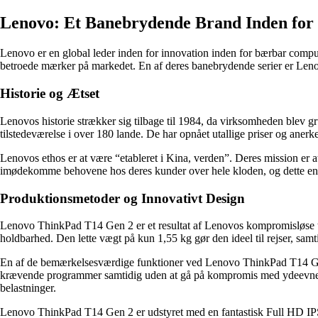
Lenovo: Et Banebrydende Brand Inden for
Lenovo er en global leder inden for innovation inden for bærbar compute
betroede mærker på markedet. En af deres banebrydende serier er Le
Historie og Ætset
Lenovos historie strækker sig tilbage til 1984, da virksomheden blev g
tilstedeværelse i over 180 lande. De har opnået utallige priser og aner
Lenovos ethos er at være “etableret i Kina, verden”. Deres mission er at
imødekomme behovene hos deres kunder over hele kloden, og dette eng
Produktionsmetoder og Innovativt Design
Lenovo ThinkPad T14 Gen 2 er et resultat af Lenovos kompromisløse til
holdbarhed. Den lette vægt på kun 1,55 kg gør den ideel til rejser, samt
En af de bemærkelsesværdige funktioner ved Lenovo ThinkPad T14 Gen
krævende programmer samtidig uden at gå på kompromis med ydeevnen. P
belastninger.
Lenovo ThinkPad T14 Gen 2 er udstyret med en fantastisk Full HD IP