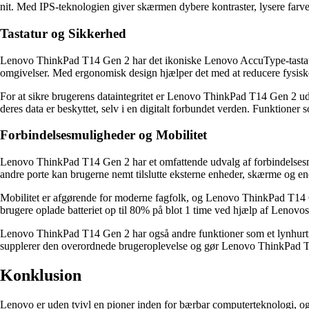
nit. Med IPS-teknologien giver skærmen dybere kontraster, lysere farve
Tastatur og Sikkerhed
Lenovo ThinkPad T14 Gen 2 har det ikoniske Lenovo AccuType-tastatur, 
omgivelser. Med ergonomisk design hjælper det med at reducere fysisk
For at sikre brugerens dataintegritet er Lenovo ThinkPad T14 Gen 2 u
deres data er beskyttet, selv i en digitalt forbundet verden. Funktioner
Forbindelsesmuligheder og Mobilitet
Lenovo ThinkPad T14 Gen 2 har et omfattende udvalg af forbindels
andre porte kan brugerne nemt tilslutte eksterne enheder, skærme og e
Mobilitet er afgørende for moderne fagfolk, og Lenovo ThinkPad T14 Ge
brugere oplade batteriet op til 80% på blot 1 time ved hjælp af Lenovos
Lenovo ThinkPad T14 Gen 2 har også andre funktioner som et lynhurtig
supplerer den overordnede brugeroplevelse og gør Lenovo ThinkPad T14 
Konklusion
Lenovo er uden tvivl en pioner inden for bærbar computerteknologi, o