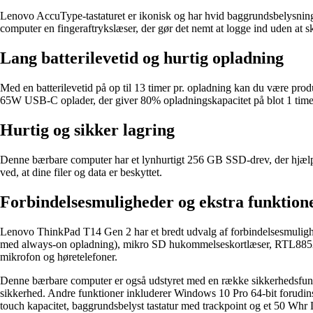
Lenovo AccuType-tastaturet er ikonisk og har hvid baggrundsbelysning 
computer en fingeraftrykslæser, der gør det nemt at logge ind uden at 
Lang batterilevetid og hurtig opladning
Med en batterilevetid på op til 13 timer pr. opladning kan du være pro
65W USB-C oplader, der giver 80% opladningskapacitet på blot 1 time. D
Hurtig og sikker lagring
Denne bærbare computer har et lynhurtigt 256 GB SSD-drev, der hjælpe
ved, at dine filer og data er beskyttet.
Forbindelsesmuligheder og ekstra funktion
Lenovo ThinkPad T14 Gen 2 har et bredt udvalg af forbindelsesmulig
med always-on opladning), mikro SD hukommelseskortlæser, RTL8852A
mikrofon og høretelefoner.
Denne bærbare computer er også udstyret med en række sikkerhedsfunk
sikkerhed. Andre funktioner inkluderer Windows 10 Pro 64-bit forud
touch kapacitet, baggrundsbelyst tastatur med trackpoint og et 50 Whr 