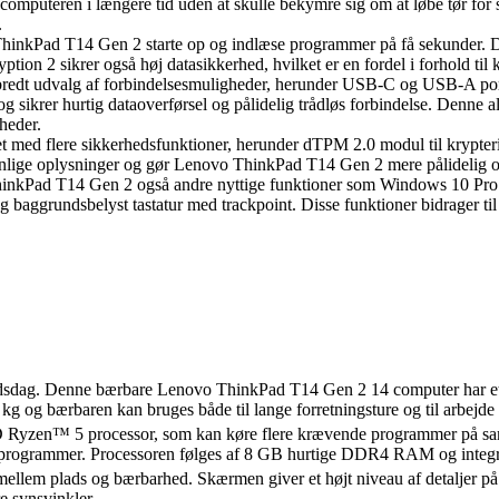
 computeren i længere tid uden at skulle bekymre sig om at løbe tør for s
.
kPad T14 Gen 2 starte op og indlæse programmer på få sekunder. Dette
ion 2 sikrer også høj datasikkerhed, hvilket er en fordel i forhold t
redt udvalg af forbindelsesmuligheder, herunder USB-C og USB-A por
ør og sikrer hurtig dataoverførsel og pålidelig trådløs forbindelse. Denn
heder.
 med flere sikkerhedsfunktioner, herunder dTPM 2.0 modul til krypter
rsonlige oplysninger og gør Lenovo ThinkPad T14 Gen 2 mere pålidelig 
ThinkPad T14 Gen 2 også andre nyttige funktioner som Windows 10 P
 baggrundsbelyst tastatur med trackpoint. Disse funktioner bidrager t
bejdsdag. Denne bærbare Lenovo ThinkPad T14 Gen 2 14 computer har et f
g og bærbaren kan bruges både til lange forretningsture og til arbejde
yzen™ 5 processor, som kan køre flere krævende programmer på samme 
ge programmer. Processoren følges af 8 GB hurtige DDR4 RAM og integ
ellem plads og bærbarhed. Skærmen giver et højt niveau af detaljer på
e synsvinkler.