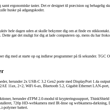
samt ergonomiske taster. Det er designet til præcision og behagelig s
skulle huske på adgangskoder.
duktiv hele dagen uden at skulle bekymre dig om at finde en stikkontak
ette gør det muligt for dig at lade computeren op, mens du har frokost
r dig med at starte op og indlæse programmer på få sekunder. TGC Opa
er
heder, herunder 2x USB-C 3.2 Gen2 porte med DisplayPort 1.4a output
E 11ax, 2×2, WiFi 6-ax, Bluetooth 5.2, Gigabit Ethernet LAN-port,
tioner, herunder dTPM 2.0-modul til krypteringssupport, ThinkShield 
installeret, 720p HD-webkamera med IR-linse og webkamera-dækning, 
Li-polymer batteri.