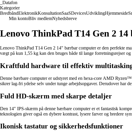
_
Datafon
Kategorier
Bredbånd
Elektronik
Konsultation
SaaS
Devices
Udvikling
Hjemmeside
S
Min konto
Bliv medlem
Nyhedsbreve
Lenovo ThinkPad T14 Gen 2 14
Lenovo ThinkPad T14 Gen 2 14″ bærbar computer er den perfekte makke
vægt på kun 1,55 kg kan den bruges både til lange forretningsrejser og 
Kraftfuld hardware til effektiv multitaskin
Denne bærbare computer er udstyret med en hexa-core AMD Ryzen™ 5-pro
sikrer lag-fri ydelse selv under tunge arbejdsopgaver. Derudover har
Fuld HD-skærm med skarpe detaljer
Den 14″ IPS-skærm på denne bærbare computer er et fantastisk kompro
teknologien giver også en dybere kontrast, lysere farver og bredere syn
Ikonisk tastatur og sikkerhedsfunktioner