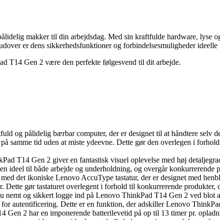
delig makker til din arbejdsdag. Med sin kraftfulde hardware, lyse og 
udover er dens sikkerhedsfunktioner og forbindelsesmuligheder ideelle t
ad T14 Gen 2 være den perfekte følgesvend til dit arbejde.
fuld og pålidelig bærbar computer, der er designet til at håndtere s
samme tid uden at miste ydeevne. Dette gør den overlegen i forhold 
d T14 Gen 2 giver en fantastisk visuel oplevelse med høj detaljegrad
den ideel til både arbejde og underholdning, og overgår konkurrerende p
med det ikoniske Lenovo AccuType tastatur, der er designet med henbl
. Dette gør tastaturet overlegent i forhold til konkurrerende produkte
du nemt og sikkert logge ind på Lenovo ThinkPad T14 Gen 2 ved blot at
r for autentificering. Dette er en funktion, der adskiller Lenovo Think
4 Gen 2 har en imponerende batterilevetid på op til 13 timer pr. op