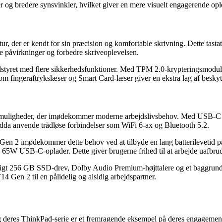
r og bredere synsvinkler, hvilket giver en mere visuelt engagerende opl
der er kendt for sin præcision og komfortable skrivning. Dette tastatu
e påvirkninger og forbedre skriveoplevelsen.
dstyret med flere sikkerhedsfunktioner. Med TPM 2.0-krypteringsmodule
 som fingeraftrykslæser og Smart Card-læser giver en ekstra lag af besky
esmuligheder, der imødekommer moderne arbejdslivsbehov. Med USB-
ndda anvende trådløse forbindelser som WiFi 6-ax og Bluetooth 5.2.
n 2 imødekommer dette behov ved at tilbyde en lang batterilevetid på 
 65W USB-C-oplader. Dette giver brugerne frihed til at arbejde uafbrudt
t 256 GB SSD-drev, Dolby Audio Premium-højttalere og et baggrundsbel
Gen 2 til en pålidelig og alsidig arbejdspartner.
g deres ThinkPad-serie er et fremragende eksempel på deres engagement