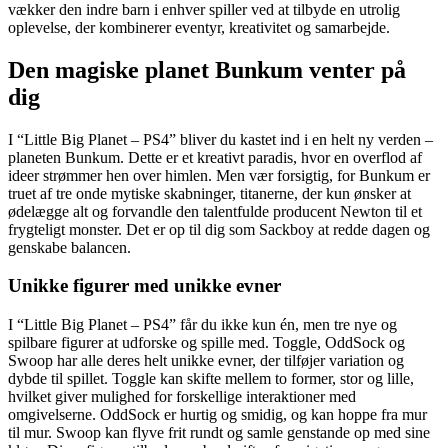
vækker den indre barn i enhver spiller ved at tilbyde en utrolig
oplevelse, der kombinerer eventyr, kreativitet og samarbejde.
Den magiske planet Bunkum venter på
dig
I “Little Big Planet – PS4” bliver du kastet ind i en helt ny verden –
planeten Bunkum. Dette er et kreativt paradis, hvor en overflod af
ideer strømmer hen over himlen. Men vær forsigtig, for Bunkum er
truet af tre onde mytiske skabninger, titanerne, der kun ønsker at
ødelægge alt og forvandle den talentfulde producent Newton til et
frygteligt monster. Det er op til dig som Sackboy at redde dagen og
genskabe balancen.
Unikke figurer med unikke evner
I “Little Big Planet – PS4” får du ikke kun én, men tre nye og
spilbare figurer at udforske og spille med. Toggle, OddSock og
Swoop har alle deres helt unikke evner, der tilføjer variation og
dybde til spillet. Toggle kan skifte mellem to former, stor og lille,
hvilket giver mulighed for forskellige interaktioner med
omgivelserne. OddSock er hurtig og smidig, og kan hoppe fra mur
til mur. Swoop kan flyve frit rundt og samle genstande op med sine