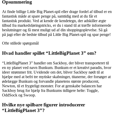
Opsummering
At finde billige Little Big Planet-spil eller drage fordel af tilbud er en
fantastisk måde at spare penge på, samtidig med at du får et
fantastisk produkt. Ved at kende de kendetegn, der adskiller ægte
tilbud fra markedsføringstricks, er du i stand til at træffe informerede
beslutninger og få mest muligt ud af din shoppingoplevelse. Så gå
på jagt efter de bedste tilbud på Little Big Planet-spil og spar penge!
Ofte stillede spørgsmål
Hvad handler spillet “LittleBigPlanet 3” om?
“LittleBigPlanet 3” handler om Sackboy, der bliver transporteret til
en ny planet ved navn Bunkum. Bunkum er et kreativt paradis, hvor
ideer strømmer frit. Uvidende om det, bliver Sackboy nødt til at
hjælpe med at befri tre mytiske skabninger, titanerne, der forsøger at
ødelægge Bunkum og forvandle planetens største producent,
Newton, til et frygteligt monster. For at genskabe balancen har
Sackboy brug for hjælp fra Bunkums tidligere helte: Toggle,
OddSock og Swoop.
Hvilke nye spilbare figurer introducerer
“LittleBigPlanet 3”?