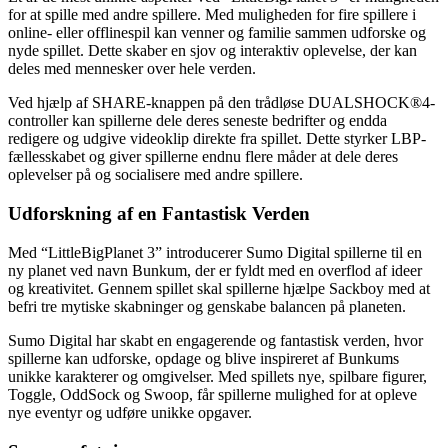
for at spille med andre spillere. Med muligheden for fire spillere i
online- eller offlinespil kan venner og familie sammen udforske og
nyde spillet. Dette skaber en sjov og interaktiv oplevelse, der kan
deles med mennesker over hele verden.
Ved hjælp af SHARE-knappen på den trådløse DUALSHOCK®4-
controller kan spillerne dele deres seneste bedrifter og endda
redigere og udgive videoklip direkte fra spillet. Dette styrker LBP-
fællesskabet og giver spillerne endnu flere måder at dele deres
oplevelser på og socialisere med andre spillere.
Udforskning af en Fantastisk Verden
Med “LittleBigPlanet 3” introducerer Sumo Digital spillerne til en
ny planet ved navn Bunkum, der er fyldt med en overflod af ideer
og kreativitet. Gennem spillet skal spillerne hjælpe Sackboy med at
befri tre mytiske skabninger og genskabe balancen på planeten.
Sumo Digital har skabt en engagerende og fantastisk verden, hvor
spillerne kan udforske, opdage og blive inspireret af Bunkums
unikke karakterer og omgivelser. Med spillets nye, spilbare figurer,
Toggle, OddSock og Swoop, får spillerne mulighed for at opleve
nye eventyr og udføre unikke opgaver.