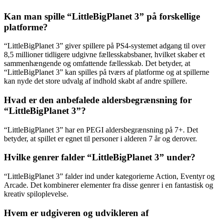
Kan man spille “LittleBigPlanet 3” på forskellige
platforme?
“LittleBigPlanet 3” giver spillere på PS4-systemet adgang til over
8,5 millioner tidligere udgivne fællesskabsbaner, hvilket skaber et
sammenhængende og omfattende fællesskab. Det betyder, at
“LittleBigPlanet 3” kan spilles på tværs af platforme og at spillerne
kan nyde det store udvalg af indhold skabt af andre spillere.
Hvad er den anbefalede aldersbegrænsning for
“LittleBigPlanet 3”?
“LittleBigPlanet 3” har en PEGI aldersbegrænsning på 7+. Det
betyder, at spillet er egnet til personer i alderen 7 år og derover.
Hvilke genrer falder “LittleBigPlanet 3” under?
“LittleBigPlanet 3” falder ind under kategorierne Action, Eventyr og
Arcade. Det kombinerer elementer fra disse genrer i en fantastisk og
kreativ spiloplevelse.
Hvem er udgiveren og udvikleren af