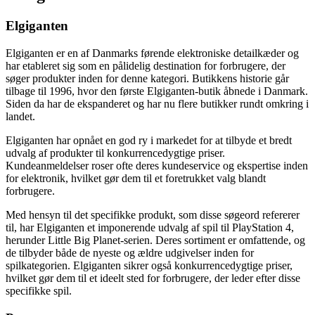
Elgiganten
Elgiganten er en af Danmarks førende elektroniske detailkæder og
har etableret sig som en pålidelig destination for forbrugere, der
søger produkter inden for denne kategori. Butikkens historie går
tilbage til 1996, hvor den første Elgiganten-butik åbnede i Danmark.
Siden da har de ekspanderet og har nu flere butikker rundt omkring i
landet.
Elgiganten har opnået en god ry i markedet for at tilbyde et bredt
udvalg af produkter til konkurrencedygtige priser.
Kundeanmeldelser roser ofte deres kundeservice og ekspertise inden
for elektronik, hvilket gør dem til et foretrukket valg blandt
forbrugere.
Med hensyn til det specifikke produkt, som disse søgeord refererer
til, har Elgiganten et imponerende udvalg af spil til PlayStation 4,
herunder Little Big Planet-serien. Deres sortiment er omfattende, og
de tilbyder både de nyeste og ældre udgivelser inden for
spilkategorien. Elgiganten sikrer også konkurrencedygtige priser,
hvilket gør dem til et ideelt sted for forbrugere, der leder efter disse
specifikke spil.