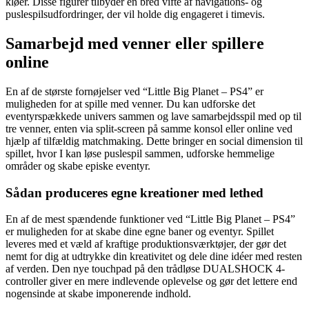
kløer. Disse figurer tilbyder en bred vifte af navigations- og
puslespilsudfordringer, der vil holde dig engageret i timevis.
Samarbejd med venner eller spillere
online
En af de største fornøjelser ved “Little Big Planet – PS4” er
muligheden for at spille med venner. Du kan udforske det
eventyrspækkede univers sammen og lave samarbejdsspil med op til
tre venner, enten via split-screen på samme konsol eller online ved
hjælp af tilfældig matchmaking. Dette bringer en social dimension til
spillet, hvor I kan løse puslespil sammen, udforske hemmelige
områder og skabe episke eventyr.
Sådan produceres egne kreationer med lethed
En af de mest spændende funktioner ved “Little Big Planet – PS4”
er muligheden for at skabe dine egne baner og eventyr. Spillet
leveres med et væld af kraftige produktionsværktøjer, der gør det
nemt for dig at udtrykke din kreativitet og dele dine idéer med resten
af verden. Den nye touchpad på den trådløse DUALSHOCK 4-
controller giver en mere indlevende oplevelse og gør det lettere end
nogensinde at skabe imponerende indhold.