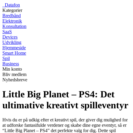
_
Datafon
Kategorier
Bredbånd
Elektronik
Konsultation
SaaS
Devices
Udvikling
Hjemmeside
Smart Home
Spil
Business
Min konto
Bliv medlem
Nyhedsbreve
Little Big Planet – PS4: Det
ultimative kreativt spilleventyr
Hvis du er på udkig efter et kreativt spil, der giver dig mulighed for
at udforske fantasifulde verdener og skabe dine egne eventyr, så er
“Little Big Planet – PS4” det perfekte valg for dig. Dette spil