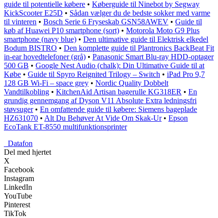
guide til potentielle købere
•
Køberguide til Ninebot by Segway
KickScooter E25D
•
Sådan vælger du de bedste sokker med varme
til vinteren
•
Bosch Serie 6 Fryseskab GSN58AWEV
•
Guide til
køb af Huawei P10 smartphone (sort)
•
Motorola Moto G9 Plus
smartphone (navy blue)
•
Den ultimative guide til Elektrisk elkedel
Bodum BISTRO
•
Den komplette guide til Plantronics BackBeat Fit
in-ear hovedtelefoner (grå)
•
Panasonic Smart Blu-ray HDD-optager
500 GB
•
Google Nest Audio (chalk): Din Ultimative Guide til at
Købe
•
Guide til Spyro Reignited Trilogy – Switch
•
iPad Pro 9,7
128 GB Wi-Fi – space grey
•
Nordic Quality Dobbelt
Vandtilkobling
•
KitchenAid Artisan bagerulle KG318ER
•
En
grundig gennemgang af Dyson V11 Absolute Extra ledningsfri
støvsuger
•
En omfattende guide til købere: Siemens bageplade
HZ631070
•
Alt Du Behøver At Vide Om Skak-Ur
•
Epson
EcoTank ET-8550 multifunktionsprinter
_
Datafon
Del med hjertet
X
Facebook
Instagram
LinkedIn
YouTube
Pinterest
TikTok