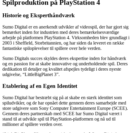
Spilproduktion på PlayStation 4
Historie og Eksperthåndværk
Sumo Digital er en anerkendt udvikler af videospil, der har gjort sig
bemærket inden for industrien med deres bemærkelsesværdige
arbejde på platformen PlayStation 4. Virksomheden blev grundlagt i
2003 i Sheffield, Storbritannien, og har siden da leveret en række
fantastiske spiloplevelser til spillere over hele verden.
Sumo Digitals succes skyldes deres ekspertise inden for håndværk
og en passion for at skabe innovative og underholdende spil. Deres
dedikation til detaljer og kvalitet afspejles tydeligt i deres nyeste
udgivelse, “LittleBigPlanet 3”.
Etablering af en Egen Identitet
Sumo Digital har bestræbt sig på at skabe en stærk identitet som
spiludvikler, og de har opnået dette gennem deres samarbejde med
store udgivere som Sony Computer Entertainment Europe (SCEE).
Gennem deres partnerskab med SCEE har Sumo Digital været i
stand til at udvikle spil til PlayStation-platformen og nå ud til
millioner af spillere verden over.