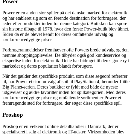
Power
Power er en anden stor spiller på det danske marked for elektronik
og har etableret sig som en førende destination for forbrugere, der
leder efter produkter inden for denne kategori. Butikken kan spore
sin historie tilbage til 1978, hvor den første Power-butik blev åbnet.
Siden da er de blevet kendt for deres omfattende udvalg og
konkurrencedygtige priser.
Forbrugeranmeldelser fremhæver ofte Powers brede udvalg og den
nemme shoppingoplevelse. De tilbyder også god kundeservice og
ekspertise inden for elektronik. Dette har bidraget til deres gode ry i
markedet og deres popularitet blandt forbrugere.
Når det gælder det specifikke produkt, som disse søgeord refererer
til, har Power et stort udvalg af spil til PlayStation 4, herunder Little
Big Planet-serien. Deres butikker er fyldt med både de nyeste
udgivelser og ældre favoritter inden for spilkategorien. Med deres
konkurrencedygtige priser og omfattende sortiment er Power et
fremragende sted for forbrugere, der søger disse specifikke spil.
Proshop
Proshop er en velkendt online detailhandler i Danmark, der er
specialiseret i salg af elektronik og IT-udstyr. Virksomheden blev