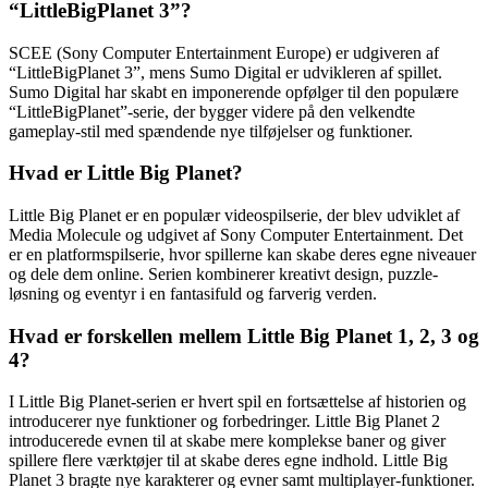
“LittleBigPlanet 3”?
SCEE (Sony Computer Entertainment Europe) er udgiveren af
“LittleBigPlanet 3”, mens Sumo Digital er udvikleren af spillet.
Sumo Digital har skabt en imponerende opfølger til den populære
“LittleBigPlanet”-serie, der bygger videre på den velkendte
gameplay-stil med spændende nye tilføjelser og funktioner.
Hvad er Little Big Planet?
Little Big Planet er en populær videospilserie, der blev udviklet af
Media Molecule og udgivet af Sony Computer Entertainment. Det
er en platformspilserie, hvor spillerne kan skabe deres egne niveauer
og dele dem online. Serien kombinerer kreativt design, puzzle-
løsning og eventyr i en fantasifuld og farverig verden.
Hvad er forskellen mellem Little Big Planet 1, 2, 3 og
4?
I Little Big Planet-serien er hvert spil en fortsættelse af historien og
introducerer nye funktioner og forbedringer. Little Big Planet 2
introducerede evnen til at skabe mere komplekse baner og giver
spillere flere værktøjer til at skabe deres egne indhold. Little Big
Planet 3 bragte nye karakterer og evner samt multiplayer-funktioner.