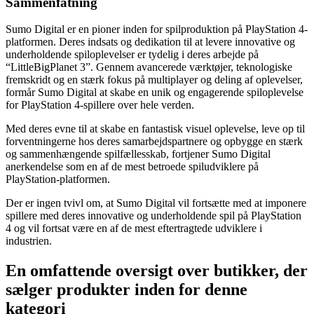
Sammenfatning
Sumo Digital er en pioner inden for spilproduktion på PlayStation 4-
platformen. Deres indsats og dedikation til at levere innovative og
underholdende spiloplevelser er tydelig i deres arbejde på
“LittleBigPlanet 3”. Gennem avancerede værktøjer, teknologiske
fremskridt og en stærk fokus på multiplayer og deling af oplevelser,
formår Sumo Digital at skabe en unik og engagerende spiloplevelse
for PlayStation 4-spillere over hele verden.
Med deres evne til at skabe en fantastisk visuel oplevelse, leve op til
forventningerne hos deres samarbejdspartnere og opbygge en stærk
og sammenhængende spilfællesskab, fortjener Sumo Digital
anerkendelse som en af ​​de mest betroede spiludviklere på
PlayStation-platformen.
Der er ingen tvivl om, at Sumo Digital vil fortsætte med at imponere
spillere med deres innovative og underholdende spil på PlayStation
4 og vil fortsat være en af ​​de mest eftertragtede udviklere i
industrien.
En omfattende oversigt over butikker, der
sælger produkter inden for denne
kategori