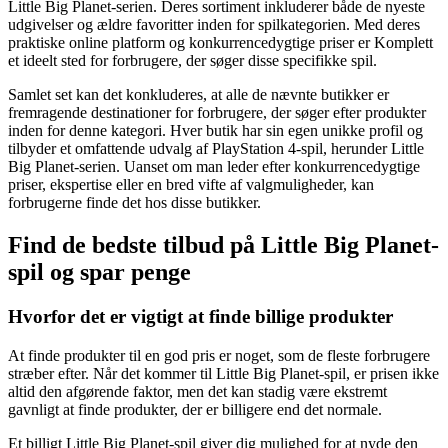
Little Big Planet-serien. Deres sortiment inkluderer både de nyeste
udgivelser og ældre favoritter inden for spilkategorien. Med deres
praktiske online platform og konkurrencedygtige priser er Komplett
et ideelt sted for forbrugere, der søger disse specifikke spil.
Samlet set kan det konkluderes, at alle de nævnte butikker er
fremragende destinationer for forbrugere, der søger efter produkter
inden for denne kategori. Hver butik har sin egen unikke profil og
tilbyder et omfattende udvalg af PlayStation 4-spil, herunder Little
Big Planet-serien. Uanset om man leder efter konkurrencedygtige
priser, ekspertise eller en bred vifte af valgmuligheder, kan
forbrugerne finde det hos disse butikker.
Find de bedste tilbud på Little Big Planet-
spil og spar penge
Hvorfor det er vigtigt at finde billige produkter
At finde produkter til en god pris er noget, som de fleste forbrugere
stræber efter. Når det kommer til Little Big Planet-spil, er prisen ikke
altid den afgørende faktor, men det kan stadig være ekstremt
gavnligt at finde produkter, der er billigere end det normale.
Et billigt Little Big Planet-spil giver dig mulighed for at nyde den