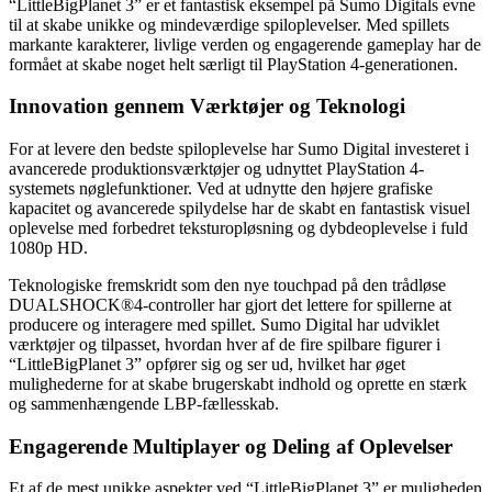
“LittleBigPlanet 3” er et fantastisk eksempel på Sumo Digitals evne
til at skabe unikke og mindeværdige spiloplevelser. Med spillets
markante karakterer, livlige verden og engagerende gameplay har de
formået at skabe noget helt særligt til PlayStation 4-generationen.
Innovation gennem Værktøjer og Teknologi
For at levere den bedste spiloplevelse har Sumo Digital investeret i
avancerede produktionsværktøjer og udnyttet PlayStation 4-
systemets nøglefunktioner. Ved at udnytte den højere grafiske
kapacitet og avancerede spilydelse har de skabt en fantastisk visuel
oplevelse med forbedret teksturopløsning og dybdeoplevelse i fuld
1080p HD.
Teknologiske fremskridt som den nye touchpad på den trådløse
DUALSHOCK®4-controller har gjort det lettere for spillerne at
producere og interagere med spillet. Sumo Digital har udviklet
værktøjer og tilpasset, hvordan hver af de fire spilbare figurer i
“LittleBigPlanet 3” opfører sig og ser ud, hvilket har øget
mulighederne for at skabe brugerskabt indhold og oprette en stærk
og sammenhængende LBP-fællesskab.
Engagerende Multiplayer og Deling af Oplevelser
Et af de mest unikke aspekter ved “LittleBigPlanet 3” er muligheden