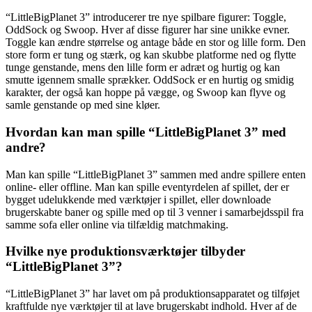
“LittleBigPlanet 3” introducerer tre nye spilbare figurer: Toggle,
OddSock og Swoop. Hver af disse figurer har sine unikke evner.
Toggle kan ændre størrelse og antage både en stor og lille form. Den
store form er tung og stærk, og kan skubbe platforme ned og flytte
tunge genstande, mens den lille form er adræt og hurtig og kan
smutte igennem smalle sprækker. OddSock er en hurtig og smidig
karakter, der også kan hoppe på vægge, og Swoop kan flyve og
samle genstande op med sine kløer.
Hvordan kan man spille “LittleBigPlanet 3” med
andre?
Man kan spille “LittleBigPlanet 3” sammen med andre spillere enten
online- eller offline. Man kan spille eventyrdelen af spillet, der er
bygget udelukkende med værktøjer i spillet, eller downloade
brugerskabte baner og spille med op til 3 venner i samarbejdsspil fra
samme sofa eller online via tilfældig matchmaking.
Hvilke nye produktionsværktøjer tilbyder
“LittleBigPlanet 3”?
“LittleBigPlanet 3” har lavet om på produktionsapparatet og tilføjet
kraftfulde nye værktøjer til at lave brugerskabt indhold. Hver af de