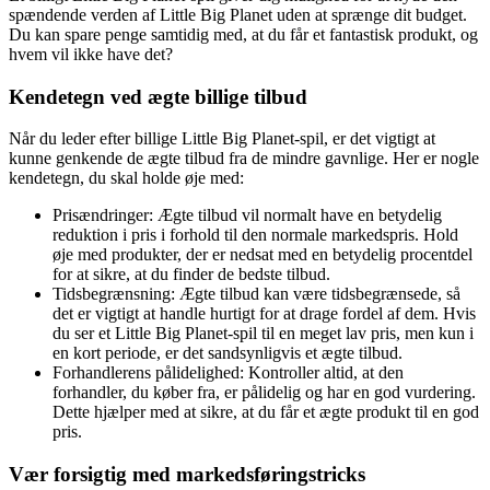
spændende verden af Little Big Planet uden at sprænge dit budget.
Du kan spare penge samtidig med, at du får et fantastisk produkt, og
hvem vil ikke have det?
Kendetegn ved ægte billige tilbud
Når du leder efter billige Little Big Planet-spil, er det vigtigt at
kunne genkende de ægte tilbud fra de mindre gavnlige. Her er nogle
kendetegn, du skal holde øje med:
Prisændringer: Ægte tilbud vil normalt have en betydelig
reduktion i pris i forhold til den normale markedspris. Hold
øje med produkter, der er nedsat med en betydelig procentdel
for at sikre, at du finder de bedste tilbud.
Tidsbegrænsning: Ægte tilbud kan være tidsbegrænsede, så
det er vigtigt at handle hurtigt for at drage fordel af dem. Hvis
du ser et Little Big Planet-spil til en meget lav pris, men kun i
en kort periode, er det sandsynligvis et ægte tilbud.
Forhandlerens pålidelighed: Kontroller altid, at den
forhandler, du køber fra, er pålidelig og har en god vurdering.
Dette hjælper med at sikre, at du får et ægte produkt til en god
pris.
Vær forsigtig med markedsføringstricks