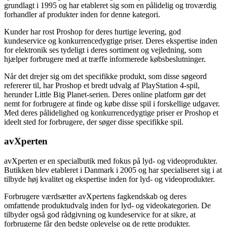
grundlagt i 1995 og har etableret sig som en pålidelig og troværdig
forhandler af produkter inden for denne kategori.
Kunder har rost Proshop for deres hurtige levering, god
kundeservice og konkurrencedygtige priser. Deres ekspertise inden
for elektronik ses tydeligt i deres sortiment og vejledning, som
hjælper forbrugere med at træffe informerede købsbeslutninger.
Når det drejer sig om det specifikke produkt, som disse søgeord
refererer til, har Proshop et bredt udvalg af PlayStation 4-spil,
herunder Little Big Planet-serien. Deres online platform gør det
nemt for forbrugere at finde og købe disse spil i forskellige udgaver.
Med deres pålidelighed og konkurrencedygtige priser er Proshop et
ideelt sted for forbrugere, der søger disse specifikke spil.
avXperten
avXperten er en specialbutik med fokus på lyd- og videoprodukter.
Butikken blev etableret i Danmark i 2005 og har specialiseret sig i at
tilbyde høj kvalitet og ekspertise inden for lyd- og videoprodukter.
Forbrugere værdsætter avXpertens fagkendskab og deres
omfattende produktudvalg inden for lyd- og videokategorien. De
tilbyder også god rådgivning og kundeservice for at sikre, at
forbrugerne får den bedste oplevelse og de rette produkter.