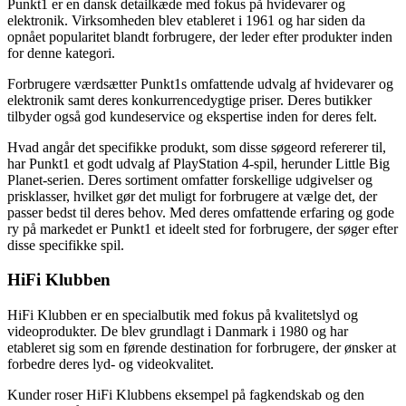
Punkt1 er en dansk detailkæde med fokus på hvidevarer og
elektronik. Virksomheden blev etableret i 1961 og har siden da
opnået popularitet blandt forbrugere, der leder efter produkter inden
for denne kategori.
Forbrugere værdsætter Punkt1s omfattende udvalg af hvidevarer og
elektronik samt deres konkurrencedygtige priser. Deres butikker
tilbyder også god kundeservice og ekspertise inden for deres felt.
Hvad angår det specifikke produkt, som disse søgeord refererer til,
har Punkt1 et godt udvalg af PlayStation 4-spil, herunder Little Big
Planet-serien. Deres sortiment omfatter forskellige udgivelser og
prisklasser, hvilket gør det muligt for forbrugere at vælge det, der
passer bedst til deres behov. Med deres omfattende erfaring og gode
ry på markedet er Punkt1 et ideelt sted for forbrugere, der søger efter
disse specifikke spil.
HiFi Klubben
HiFi Klubben er en specialbutik med fokus på kvalitetslyd og
videoprodukter. De blev grundlagt i Danmark i 1980 og har
etableret sig som en førende destination for forbrugere, der ønsker at
forbedre deres lyd- og videokvalitet.
Kunder roser HiFi Klubbens eksempel på fagkendskab og den