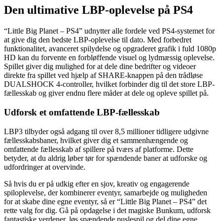
Den ultimative LBP-oplevelse på PS4
“Little Big Planet – PS4” udnytter alle fordele ved PS4-systemet for
at give dig den bedste LBP-oplevelse til dato. Med forbedret
funktionalitet, avanceret spilydelse og opgraderet grafik i fuld 1080p
HD kan du forvente en forbløffende visuel og lydmæssig oplevelse.
Spillet giver dig mulighed for at dele dine bedrifter og videoer
direkte fra spillet ved hjælp af SHARE-knappen på den trådløse
DUALSHOCK 4-controller, hvilket forbinder dig til det store LBP-
fællesskab og giver endnu flere måder at dele og opleve spillet på.
Udforsk et omfattende LBP-fællesskab
LBP3 tilbyder også adgang til over 8,5 millioner tidligere udgivne
fællesskabsbaner, hvilket giver dig et sammenhængende og
omfattende fællesskab af spillere på tværs af platforme. Dette
betyder, at du aldrig løber tør for spændende baner at udforske og
udfordringer at overvinde.
Så hvis du er på udkig efter en sjov, kreativ og engagerende
spiloplevelse, der kombinerer eventyr, samarbejde og muligheden
for at skabe dine egne eventyr, så er “Little Big Planet – PS4” det
rette valg for dig. Gå på opdagelse i det magiske Bunkum, udforsk
fantastiske verdener, løs spændende puslespil og del dine egne