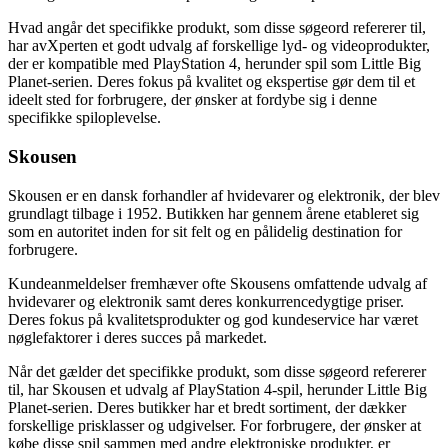
Hvad angår det specifikke produkt, som disse søgeord refererer til,
har avXperten et godt udvalg af forskellige lyd- og videoprodukter,
der er kompatible med PlayStation 4, herunder spil som Little Big
Planet-serien. Deres fokus på kvalitet og ekspertise gør dem til et
ideelt sted for forbrugere, der ønsker at fordybe sig i denne
specifikke spiloplevelse.
Skousen
Skousen er en dansk forhandler af hvidevarer og elektronik, der blev
grundlagt tilbage i 1952. Butikken har gennem årene etableret sig
som en autoritet inden for sit felt og en pålidelig destination for
forbrugere.
Kundeanmeldelser fremhæver ofte Skousens omfattende udvalg af
hvidevarer og elektronik samt deres konkurrencedygtige priser.
Deres fokus på kvalitetsprodukter og god kundeservice har været
nøglefaktorer i deres succes på markedet.
Når det gælder det specifikke produkt, som disse søgeord refererer
til, har Skousen et udvalg af PlayStation 4-spil, herunder Little Big
Planet-serien. Deres butikker har et bredt sortiment, der dækker
forskellige prisklasser og udgivelser. For forbrugere, der ønsker at
købe disse spil sammen med andre elektroniske produkter, er