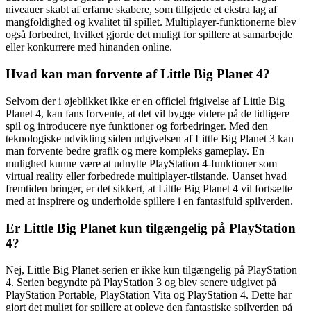
niveauer skabt af erfarne skabere, som tilføjede et ekstra lag af
mangfoldighed og kvalitet til spillet. Multiplayer-funktionerne blev
også forbedret, hvilket gjorde det muligt for spillere at samarbejde
eller konkurrere med hinanden online.
Hvad kan man forvente af Little Big Planet 4?
Selvom der i øjeblikket ikke er en officiel frigivelse af Little Big
Planet 4, kan fans forvente, at det vil bygge videre på de tidligere
spil og introducere nye funktioner og forbedringer. Med den
teknologiske udvikling siden udgivelsen af Little Big Planet 3 kan
man forvente bedre grafik og mere kompleks gameplay. En
mulighed kunne være at udnytte PlayStation 4-funktioner som
virtual reality eller forbedrede multiplayer-tilstande. Uanset hvad
fremtiden bringer, er det sikkert, at Little Big Planet 4 vil fortsætte
med at inspirere og underholde spillere i en fantasifuld spilverden.
Er Little Big Planet kun tilgængelig på PlayStation
4?
Nej, Little Big Planet-serien er ikke kun tilgængelig på PlayStation
4. Serien begyndte på PlayStation 3 og blev senere udgivet på
PlayStation Portable, PlayStation Vita og PlayStation 4. Dette har
gjort det muligt for spillere at opleve den fantastiske spilverden på