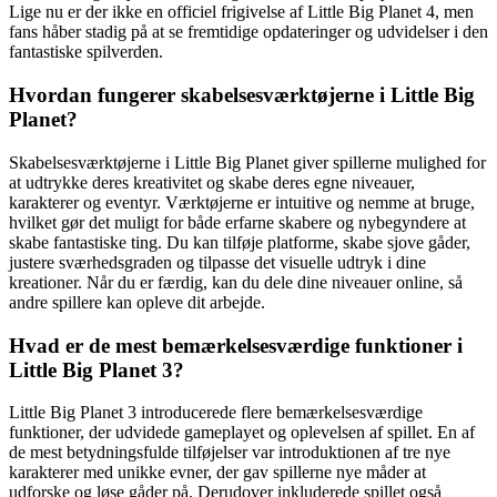
Lige nu er der ikke en officiel frigivelse af Little Big Planet 4, men
fans håber stadig på at se fremtidige opdateringer og udvidelser i den
fantastiske spilverden.
Hvordan fungerer skabelsesværktøjerne i Little Big
Planet?
Skabelsesværktøjerne i Little Big Planet giver spillerne mulighed for
at udtrykke deres kreativitet og skabe deres egne niveauer,
karakterer og eventyr. Værktøjerne er intuitive og nemme at bruge,
hvilket gør det muligt for både erfarne skabere og nybegyndere at
skabe fantastiske ting. Du kan tilføje platforme, skabe sjove gåder,
justere sværhedsgraden og tilpasse det visuelle udtryk i dine
kreationer. Når du er færdig, kan du dele dine niveauer online, så
andre spillere kan opleve dit arbejde.
Hvad er de mest bemærkelsesværdige funktioner i
Little Big Planet 3?
Little Big Planet 3 introducerede flere bemærkelsesværdige
funktioner, der udvidede gameplayet og oplevelsen af spillet. En af
de mest betydningsfulde tilføjelser var introduktionen af tre nye
karakterer med unikke evner, der gav spillerne nye måder at
udforske og løse gåder på. Derudover inkluderede spillet også