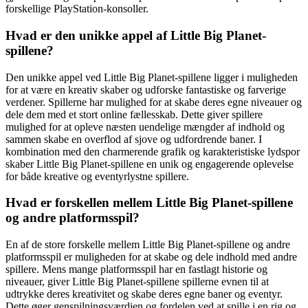
forskellige PlayStation-konsoller.
Hvad er den unikke appel af Little Big Planet-
spillene?
Den unikke appel ved Little Big Planet-spillene ligger i muligheden
for at være en kreativ skaber og udforske fantastiske og farverige
verdener. Spillerne har mulighed for at skabe deres egne niveauer og
dele dem med et stort online fællesskab. Dette giver spillere
mulighed for at opleve næsten uendelige mængder af indhold og
sammen skabe en overflod af sjove og udfordrende baner. I
kombination med den charmerende grafik og karakteristiske lydspor
skaber Little Big Planet-spillene en unik og engagerende oplevelse
for både kreative og eventyrlystne spillere.
Hvad er forskellen mellem Little Big Planet-spillene
og andre platformsspil?
En af de store forskelle mellem Little Big Planet-spillene og andre
platformsspil er muligheden for at skabe og dele indhold med andre
spillere. Mens mange platformsspil har en fastlagt historie og
niveauer, giver Little Big Planet-spillene spillerne evnen til at
udtrykke deres kreativitet og skabe deres egne baner og eventyr.
Dette øger genspilningsværdien og fordelen ved at spille i en rig og