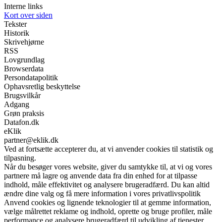
Interne links
Kort over siden
Tekster
Historik
Skrivehjørne
RSS
Lovgrundlag
Browserdata
Persondatapolitik
Ophavsretlig beskyttelse
Brugsvilkår
Adgang
Grøn praksis
Datafon.dk
eKlik
partner@eklik.dk
Ved at fortsætte accepterer du, at vi anvender cookies til statistik og
tilpasning.
Når du besøger vores website, giver du samtykke til, at vi og vores
partnere må lagre og anvende data fra din enhed for at tilpasse
indhold, måle effektivitet og analysere brugeradfærd. Du kan altid
ændre dine valg og få mere information i vores privatlivspolitik
Anvend cookies og lignende teknologier til at gemme information,
vælge målrettet reklame og indhold, oprette og bruge profiler, måle
performance og analysere brugeradfærd til udvikling af tjenester