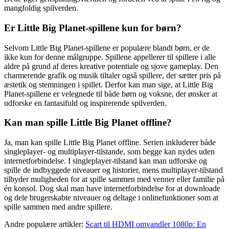
mangfoldig spilverden.
Er Little Big Planet-spillene kun for børn?
Selvom Little Big Planet-spillene er populære blandt børn, er de
ikke kun for denne målgruppe. Spillene appellerer til spillere i alle
aldre på grund af deres kreative potentiale og sjove gameplay. Den
charmerende grafik og musik tiltaler også spillere, der sætter pris på
æstetik og stemningen i spillet. Derfor kan man sige, at Little Big
Planet-spillene er velegnede til både børn og voksne, der ønsker at
udforske en fantasifuld og inspirerende spilverden.
Kan man spille Little Big Planet offline?
Ja, man kan spille Little Big Planet offline. Serien inkluderer både
singleplayer- og multiplayer-tilstande, som begge kan nydes uden
internetforbindelse. I singleplayer-tilstand kan man udforske og
spille de indbyggede niveauer og historier, mens multiplayer-tilstand
tilbyder muligheden for at spille sammen med venner eller familie på
én konsol. Dog skal man have internetforbindelse for at downloade
og dele brugerskabte niveauer og deltage i onlinefunktioner som at
spille sammen med andre spillere.
Andre populære artikler:
Scart til HDMI omvandler 1080p: En