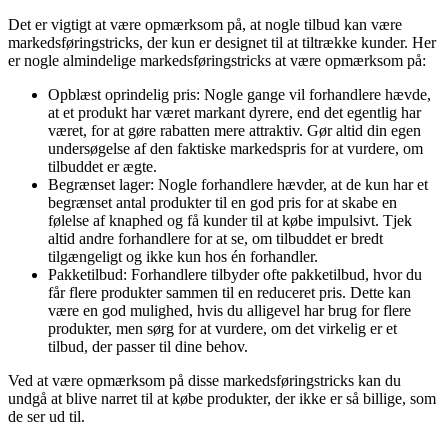
Det er vigtigt at være opmærksom på, at nogle tilbud kan være
markedsføringstricks, der kun er designet til at tiltrække kunder. Her
er nogle almindelige markedsføringstricks at være opmærksom på:
Opblæst oprindelig pris: Nogle gange vil forhandlere hævde,
at et produkt har været markant dyrere, end det egentlig har
været, for at gøre rabatten mere attraktiv. Gør altid din egen
undersøgelse af den faktiske markedspris for at vurdere, om
tilbuddet er ægte.
Begrænset lager: Nogle forhandlere hævder, at de kun har et
begrænset antal produkter til en god pris for at skabe en
følelse af knaphed og få kunder til at købe impulsivt. Tjek
altid andre forhandlere for at se, om tilbuddet er bredt
tilgængeligt og ikke kun hos én forhandler.
Pakketilbud: Forhandlere tilbyder ofte pakketilbud, hvor du
får flere produkter sammen til en reduceret pris. Dette kan
være en god mulighed, hvis du alligevel har brug for flere
produkter, men sørg for at vurdere, om det virkelig er et
tilbud, der passer til dine behov.
Ved at være opmærksom på disse markedsføringstricks kan du
undgå at blive narret til at købe produkter, der ikke er så billige, som
de ser ud til.