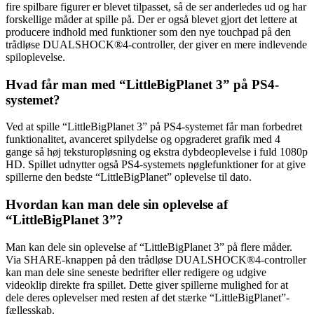
fire spilbare figurer er blevet tilpasset, så de ser anderledes ud og har
forskellige måder at spille på. Der er også blevet gjort det lettere at
producere indhold med funktioner som den nye touchpad på den
trådløse DUALSHOCK®4-controller, der giver en mere indlevende
spiloplevelse.
Hvad får man med “LittleBigPlanet 3” på PS4-
systemet?
Ved at spille “LittleBigPlanet 3” på PS4-systemet får man forbedret
funktionalitet, avanceret spilydelse og opgraderet grafik med 4
gange så høj teksturopløsning og ekstra dybdeoplevelse i fuld 1080p
HD. Spillet udnytter også PS4-systemets nøglefunktioner for at give
spillerne den bedste “LittleBigPlanet” oplevelse til dato.
Hvordan kan man dele sin oplevelse af
“LittleBigPlanet 3”?
Man kan dele sin oplevelse af “LittleBigPlanet 3” på flere måder.
Via SHARE-knappen på den trådløse DUALSHOCK®4-controller
kan man dele sine seneste bedrifter eller redigere og udgive
videoklip direkte fra spillet. Dette giver spillerne mulighed for at
dele deres oplevelser med resten af det stærke “LittleBigPlanet”-
fællesskab.