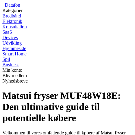
_
Datafon
Kategorier
Bredbånd
Elektronik
Konsultation
SaaS
Devices
Udvikling
Hjemmeside
Smart Home
Spil
Business
Min konto
Bliv medlem
Nyhedsbreve
Matsui fryser MUF48W18E:
Den ultimative guide til
potentielle købere
Velkommen til vores omfattende guide til købere af Matsui fryser