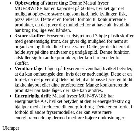
Opbevaring af større ting
: Denne Matsui fryser
MUF48W18E har en kapacitet på 60 liter, hvilket gør det
muligt at opbevare større ting som kød, hele kyllinger, fisk,
pizza eller is. Dette er en fordel i forhold til konkurrerende
produkter, da det giver dig mulighed for at have alt, hvad du
har brug for, lige ved hånden.
3 store skuffer
: Fryseren er udstyret med 3 høje plasticskuffer
med gennemsigtig front, der giver dig mulighed for nemt at
organisere og finde dine frosne varer. Dette gør det lettere at
holde styr på dine madvarer og undgå spild. Denne funktion
adskiller sig fra andre produkter, der kun har en eller to
skuffer.
Vendbar låge
: Lågen på fryseren er vendbar, hvilket betyder,
at du kan omhængsle den, hvis det er nødvendigt. Dette er en
fordel, da det giver dig fleksibilitet til at tilpasse fryseren til dit
køkkenlayout eller dine præferencer. Mange konkurrerende
produkter har faste låger, der ikke kan ændres.
Energirigtig drift
: Matsui fryser MUF48W18E har
energimærke A+, hvilket betyder, at den er energieffektiv og
hjælper med at reducere dit energiforbrug. Dette er en fordel i
forhold til andre frysermodeller, der kan være mere
energikrævende og dermed medføre højere omkostninger.
Ulemper