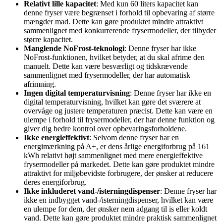
Relativt lille kapacitet
: Med kun 60 liters kapacitet kan
denne fryser være begrænset i forhold til opbevaring af større
mængder mad. Dette kan gøre produktet mindre attraktivt
sammenlignet med konkurrerende frysermodeller, der tilbyder
større kapacitet.
Manglende NoFrost-teknologi
: Denne fryser har ikke
NoFrost-funktionen, hvilket betyder, at du skal afrime den
manuelt. Dette kan være besværligt og tidskrævende
sammenlignet med frysermodeller, der har automatisk
afrimning.
Ingen digital temperaturvisning
: Denne fryser har ikke en
digital temperaturvisning, hvilket kan gøre det sværere at
overvåge og justere temperaturen præcist. Dette kan være en
ulempe i forhold til frysermodeller, der har denne funktion og
giver dig bedre kontrol over opbevaringsforholdene.
Ikke energieffektivt
: Selvom denne fryser har en
energimærkning på A+, er dens årlige energiforbrug på 161
kWh relativt højt sammenlignet med mere energieffektive
frysermodeller på markedet. Dette kan gøre produktet mindre
attraktivt for miljøbevidste forbrugere, der ønsker at reducere
deres energiforbrug.
Ikke inkluderet vand-/isterningdispenser
: Denne fryser har
ikke en indbygget vand-/isterningdispenser, hvilket kan være
en ulempe for dem, der ønsker nem adgang til is eller koldt
vand. Dette kan gøre produktet mindre praktisk sammenlignet