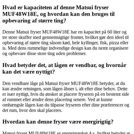
Hvad er kapaciteten af denne Matsui fryser
MUF48W18E, og hvordan kan den bruges til
opbevaring af større ting?
Denne Matsui fryser MUF48W18E har en kapacitet på 60 liter og
tre store skuffer med gennemsigtige fronter, hvilket gør den ideel til
opbevaring af større ting såsom kød, hele kyllinger, fisk, pizza eller
is. Med dens rummelige indvendige design kan du nemt organisere
og opbevare disse store ting uden problemer.
Hvad betyder det, at lågen er vendbar, og hvornår
kan det være nyttigt?
Den vendbare låge på Matsui fryser MUF48W18E betyder, at du
kan ændre retningen, som lågen åbner i, alt efter dine behov. Dette
er især nyttigt, hvis du ønsker at placere fryseren på en bestemt side
af rummet eller ændre dens placering senere. Ved at kunne
omhængsle lågen kan du tilpasse fryseren efter dine præferencer og
det rum, hvor den skal placeres.
Hvordan kan denne fryser være energirigtig?
Matsui fryser MUF48W18E er energimærket A+, hvilket betyder at