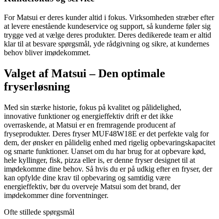
For Matsui er deres kunder altid i fokus. Virksomheden stræber efter
at levere enestående kundeservice og support, så kunderne føler sig
trygge ved at vælge deres produkter. Deres dedikerede team er altid
klar til at besvare spørgsmål, yde rådgivning og sikre, at kundernes
behov bliver imødekommet.
Valget af Matsui – Den optimale
fryserløsning
Med sin stærke historie, fokus på kvalitet og pålidelighed,
innovative funktioner og energieffektiv drift er det ikke
overraskende, at Matsui er en fremragende producent af
fryseprodukter. Deres fryser MUF48W18E er det perfekte valg for
dem, der ønsker en pålidelig enhed med rigelig opbevaringskapacitet
og smarte funktioner. Uanset om du har brug for at opbevare kød,
hele kyllinger, fisk, pizza eller is, er denne fryser designet til at
imødekomme dine behov. Så hvis du er på udkig efter en fryser, der
kan opfylde dine krav til opbevaring og samtidig være
energieffektiv, bør du overveje Matsui som det brand, der
imødekommer dine forventninger.
Ofte stillede spørgsmål