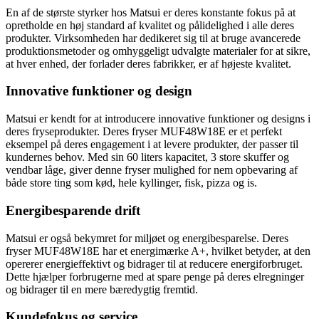
En af de største styrker hos Matsui er deres konstante fokus på at
opretholde en høj standard af kvalitet og pålidelighed i alle deres
produkter. Virksomheden har dedikeret sig til at bruge avancerede
produktionsmetoder og omhyggeligt udvalgte materialer for at sikre,
at hver enhed, der forlader deres fabrikker, er af højeste kvalitet.
Innovative funktioner og design
Matsui er kendt for at introducere innovative funktioner og designs i
deres fryseprodukter. Deres fryser MUF48W18E er et perfekt
eksempel på deres engagement i at levere produkter, der passer til
kundernes behov. Med sin 60 liters kapacitet, 3 store skuffer og
vendbar låge, giver denne fryser mulighed for nem opbevaring af
både store ting som kød, hele kyllinger, fisk, pizza og is.
Energibesparende drift
Matsui er også bekymret for miljøet og energibesparelse. Deres
fryser MUF48W18E har et energimærke A+, hvilket betyder, at den
opererer energieffektivt og bidrager til at reducere energiforbruget.
Dette hjælper forbrugerne med at spare penge på deres elregninger
og bidrager til en mere bæredygtig fremtid.
Kundefokus og service