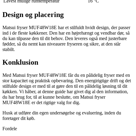
Lavest mulige rumtemperatur
16 °C
Design og placering
Matsui fryser MUF48W18E har et stilfuldt hvidt design, der passer
ind i de fleste køkkener. Den har en højrehængt og vendbar dør, så
du kan tilpasse den til dit behov. Den leveres også med justerbare
fødder, så du nemt kan niveauere fryseren og sikre, at den står
stabilt.
Konklusion
Med Matsui fryser MUF48W18E får du en pålidelig fryser med en
stor kapacitet og praktisk opbevaring. Den energirigtige drift og det
stilfulde design er med til at gøre den til en pålidelig løsning til dit
køkken. Vi håber, at denne guide har givet dig al den information,
du har brug for, til at kunne beslutte, om Matsui fryser
MUF48W18E er det rigtige valg for dig.
Husk at udføre din egen undersøgelse og evaluering, inden du
foretager dit køb.
Fordele