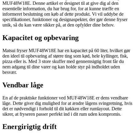
MUF48W18E. Denne artikel er designet til at give dig al den
essentielle information, du har brug for, for at kunne træffe en
informeret beslutning om køb af dette produkt. Vi vil uddybe de
specifikationer, funktioner og designaspekter, der gør denne fryser
unik, så du kan være sikker på, at den opfylder dine behov.
Kapacitet og opbevaring
Matsui fryser MUF48W18E har en kapacitet på 60 liter, hvilket gør
den ideel til opbevaring af større ting som kød, hele kyllinger, fisk,
pizza eller is. Med 3 store skuffer med gennemsigtig front får du
nem adgang til dine varer og kan holde styr på indholdet uden
besvær.
Vendbar låge
En af de praktiske funktioner ved MUF48W18E er dens vendbare
låge. Dette giver dig mulighed for at ændre lågens svingretning, hvis
det er nødvendigt i forhold til dit køkken eller rumlayout. Dette
sikrer, at fryseren passer perfekt ind i dit rum uden kompromis.
Energirigtig drift