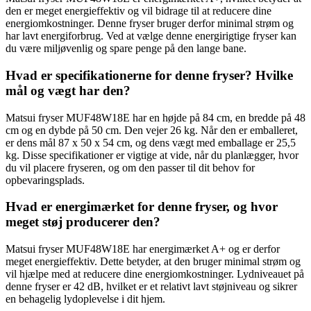
den er meget energieffektiv og vil bidrage til at reducere dine
energiomkostninger. Denne fryser bruger derfor minimal strøm og
har lavt energiforbrug. Ved at vælge denne energirigtige fryser kan
du være miljøvenlig og spare penge på den lange bane.
Hvad er specifikationerne for denne fryser? Hvilke
mål og vægt har den?
Matsui fryser MUF48W18E har en højde på 84 cm, en bredde på 48
cm og en dybde på 50 cm. Den vejer 26 kg. Når den er emballeret,
er dens mål 87 x 50 x 54 cm, og dens vægt med emballage er 25,5
kg. Disse specifikationer er vigtige at vide, når du planlægger, hvor
du vil placere fryseren, og om den passer til dit behov for
opbevaringsplads.
Hvad er energimærket for denne fryser, og hvor
meget støj producerer den?
Matsui fryser MUF48W18E har energimærket A+ og er derfor
meget energieffektiv. Dette betyder, at den bruger minimal strøm og
vil hjælpe med at reducere dine energiomkostninger. Lydniveauet på
denne fryser er 42 dB, hvilket er et relativt lavt støjniveau og sikrer
en behagelig lydoplevelse i dit hjem.