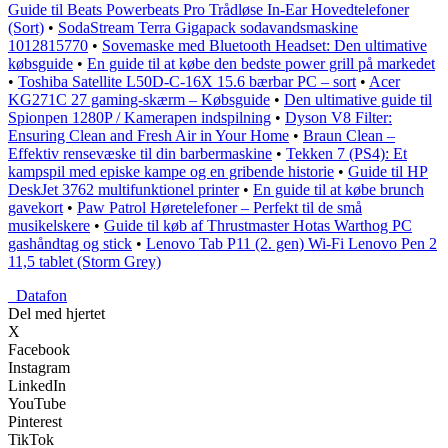
Guide til Beats Powerbeats Pro Trådløse In-Ear Hovedtelefoner
(Sort)
•
SodaStream Terra Gigapack sodavandsmaskine
1012815770
•
Sovemaske med Bluetooth Headset: Den ultimative
købsguide
•
En guide til at købe den bedste power grill på markedet
•
Toshiba Satellite L50D-C-16X 15.6 bærbar PC – sort
•
Acer
KG271C 27 gaming-skærm – Købsguide
•
Den ultimative guide til
Spionpen 1280P / Kamerapen indspilning
•
Dyson V8 Filter:
Ensuring Clean and Fresh Air in Your Home
•
Braun Clean –
Effektiv rensevæske til din barbermaskine
•
Tekken 7 (PS4): Et
kampspil med episke kampe og en gribende historie
•
Guide til HP
DeskJet 3762 multifunktionel printer
•
En guide til at købe brunch
gavekort
•
Paw Patrol Høretelefoner – Perfekt til de små
musikelskere
•
Guide til køb af Thrustmaster Hotas Warthog PC
gashåndtag og stick
•
Lenovo Tab P11 (2. gen) Wi-Fi Lenovo Pen 2
11,5 tablet (Storm Grey)
_
Datafon
Del med hjertet
X
Facebook
Instagram
LinkedIn
YouTube
Pinterest
TikTok