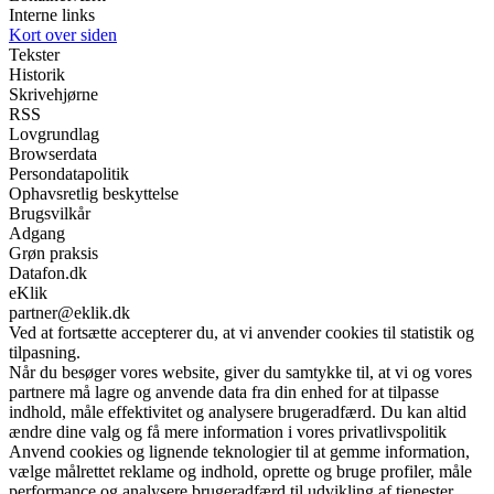
Interne links
Kort over siden
Tekster
Historik
Skrivehjørne
RSS
Lovgrundlag
Browserdata
Persondatapolitik
Ophavsretlig beskyttelse
Brugsvilkår
Adgang
Grøn praksis
Datafon.dk
eKlik
partner@eklik.dk
Ved at fortsætte accepterer du, at vi anvender cookies til statistik og
tilpasning.
Når du besøger vores website, giver du samtykke til, at vi og vores
partnere må lagre og anvende data fra din enhed for at tilpasse
indhold, måle effektivitet og analysere brugeradfærd. Du kan altid
ændre dine valg og få mere information i vores privatlivspolitik
Anvend cookies og lignende teknologier til at gemme information,
vælge målrettet reklame og indhold, oprette og bruge profiler, måle
performance og analysere brugeradfærd til udvikling af tjenester