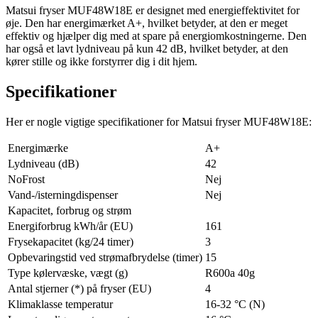
Matsui fryser MUF48W18E er designet med energieffektivitet for
øje. Den har energimærket A+, hvilket betyder, at den er meget
effektiv og hjælper dig med at spare på energiomkostningerne. Den
har også et lavt lydniveau på kun 42 dB, hvilket betyder, at den
kører stille og ikke forstyrrer dig i dit hjem.
Specifikationer
Her er nogle vigtige specifikationer for Matsui fryser MUF48W18E:
Energimærke
A+
Lydniveau (dB)
42
NoFrost
Nej
Vand-/isterningdispenser
Nej
Kapacitet, forbrug og strøm
Energiforbrug kWh/år (EU)
161
Frysekapacitet (kg/24 timer)
3
Opbevaringstid ved strømafbrydelse (timer)
15
Type kølervæske, vægt (g)
R600a 40g
Antal stjerner (*) på fryser (EU)
4
Klimaklasse temperatur
16-32 °C (N)