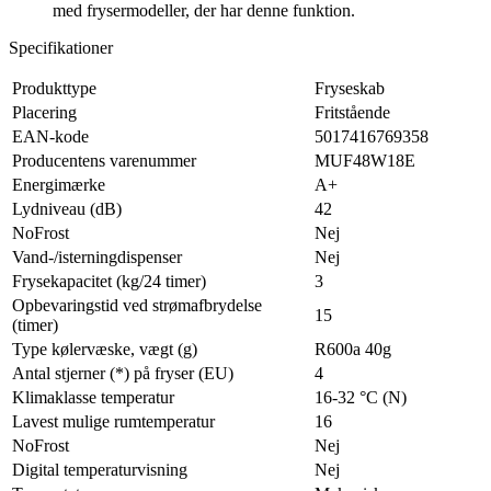
med frysermodeller, der har denne funktion.
Specifikationer
Produkttype
Fryseskab
Placering
Fritstående
EAN-kode
5017416769358
Producentens varenummer
MUF48W18E
Energimærke
A+
Lydniveau (dB)
42
NoFrost
Nej
Vand-/isterningdispenser
Nej
Frysekapacitet (kg/24 timer)
3
Opbevaringstid ved strømafbrydelse
15
(timer)
Type kølervæske, vægt (g)
R600a 40g
Antal stjerner (*) på fryser (EU)
4
Klimaklasse temperatur
16-32 °C (N)
Lavest mulige rumtemperatur
16
NoFrost
Nej
Digital temperaturvisning
Nej