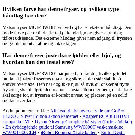
Hvilken farve har denne fryser, og hvilken type
håndtag har den?
Matsui fryser MUF48W18E er hvid og har et eksternt håndtag. Den
hvide farve passer til de fleste køkkendesign og giver et rent og
tidløst udseende. Det eksterne håndtag giver nem adgang til fryseren
og gør det nemt at åbne og lukke lågen.
Har denne fryser justerbare fødder eller hjul, og
hvordan kan den installeres?
Matsui fryser MUF48W18E har justerbare fødder, hvilket gør det
muligt at justere fryserens niveau og sikre, at den står stabilt på
enhver overflade. Den har dog ikke hjul, så hvis du ønsker at flytte
fryseren, skal du løfte den manuelt. Installationen er nem, da du bare
skal sørge for, at fryseren er korrekt niveau og placeret på en solid
og flad overflade.
Andre populære artikler:
Alt hvad du behøver at vide om GoPro
HERO 3 Silver Edition aktion kameraet
•
Adapter RCA till HDMI
kompatibel Vit
•
Dyson Airwrap Complete hårstyler (fuchsia/nikkel)
•
En dybdegående guide til Samsung WW6000T vaskemaskine
WW90T606CLH
•
iRobot Roomba XLife batteri
•
En In-Depth