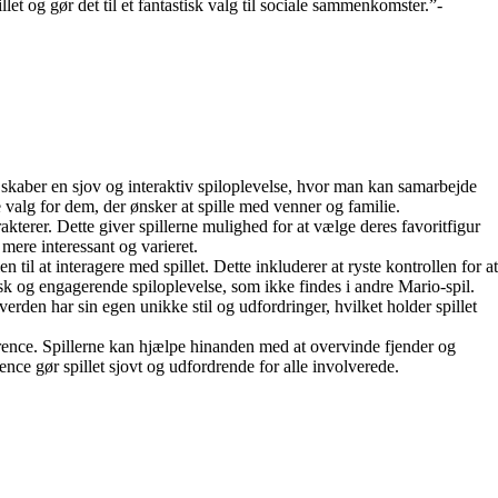
et og gør det til et fantastisk valg til sociale sammenkomster.”-
 skaber en sjov og interaktiv spiloplevelse, hvor man kan samarbejde
e valg for dem, der ønsker at spille med venner og familie.
kterer. Dette giver spillerne mulighed for at vælge deres favoritfigur
 mere interessant og varieret.
il at interagere med spillet. Dette inkluderer at ryste kontrollen for at
isk og engagerende spiloplevelse, som ikke findes i andre Mario-spil.
verden har sin egen unikke stil og udfordringer, hvilket holder spillet
ence. Spillerne kan hjælpe hinanden med at overvinde fjender og
ce gør spillet sjovt og udfordrende for alle involverede.