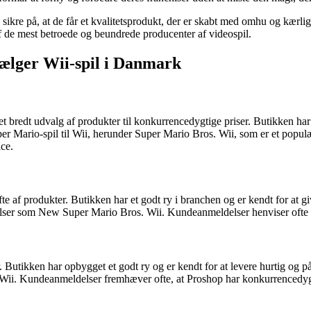
kre på, at de får et kvalitetsprodukt, der er skabt med omhu og kærli
​​de mest betroede og beundrede producenter af videospil.
sælger Wii-spil i Danmark
t bredt udvalg af produkter til konkurrencedygtige priser. Butikken har
r Mario-spil til Wii, herunder Super Mario Bros. Wii, som er et populær
ce.
e af produkter. Butikken har et godt ry i branchen og er kendt for at g
ser som New Super Mario Bros. Wii. Kundeanmeldelser henviser ofte til 
 Butikken har opbygget et godt ry og er kendt for at levere hurtig og pål
ii. Kundeanmeldelser fremhæver ofte, at Proshop har konkurrencedygti