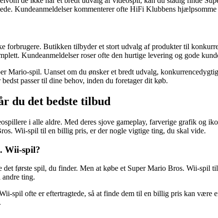
 Selvom de ikke har et bredt udvalg af videospil, kan du stadig finde Su
billede. Kundeanmeldelser kommenterer ofte HiFi Klubbens hjælpsomme p
 forbrugere. Butikken tilbyder et stort udvalg af produkter til konkurre
plett. Kundeanmeldelser roser ofte den hurtige levering og gode kund
er Mario-spil. Uanset om du ønsker et bredt udvalg, konkurrencedygtige p
 bedst passer til dine behov, inden du foretager dit køb.
år du det bedste tilbud
ospillere i alle aldre. Med deres sjove gameplay, farverige grafik og ik
 Wii-spil til en billig pris, er der nogle vigtige ting, du skal vide.
. Wii-spil?
det første spil, du finder. Men at købe et Super Mario Bros. Wii-spil til
l andre ting.
-spil ofte er eftertragtede, så at finde dem til en billig pris kan vær
.