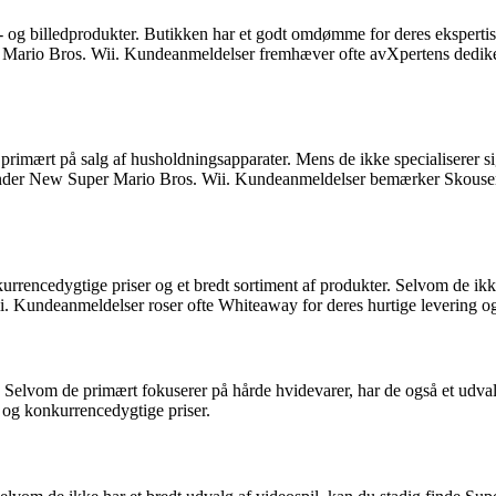
yd- og billedprodukter. Butikken har et godt omdømme for deres eksperti
r Mario Bros. Wii. Kundeanmeldelser fremhæver ofte avXpertens dedik
ært på salg af husholdningsapparater. Mens de ikke specialiserer sig 
nder New Super Mario Bros. Wii. Kundeanmeldelser bemærker Skousens på
urrencedygtige priser og et bredt sortiment af produkter. Selvom de ikke
. Kundeanmeldelser roser ofte Whiteaway for deres hurtige levering og
 Selvom de primært fokuserer på hårde hvidevarer, har de også et udva
 og konkurrencedygtige priser.