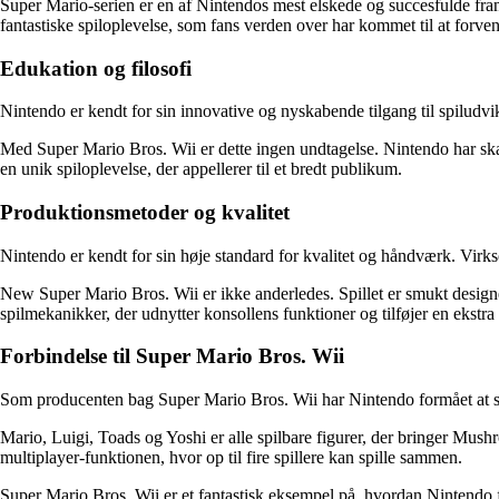
Super Mario-serien er en af ​​Nintendos mest elskede og succesfulde fra
fantastiske spiloplevelse, som fans verden over har kommet til at forven
Edukation og filosofi
Nintendo er kendt for sin innovative og nyskabende tilgang til spiludvik
Med Super Mario Bros. Wii er dette ingen undtagelse. Nintendo har ska
en unik spiloplevelse, der appellerer til et bredt publikum.
Produktionsmetoder og kvalitet
Nintendo er kendt for sin høje standard for kvalitet og håndværk. Virks
New Super Mario Bros. Wii er ikke anderledes. Spillet er smukt designet
spilmekanikker, der udnytter konsollens funktioner og tilføjer en ekstra d
Forbindelse til Super Mario Bros. Wii
Som producenten bag Super Mario Bros. Wii har Nintendo formået at skab
Mario, Luigi, Toads og Yoshi er alle spilbare figurer, der bringer Mush
multiplayer-funktionen, hvor op til fire spillere kan spille sammen.
Super Mario Bros. Wii er et fantastisk eksempel på, hvordan Nintendo f