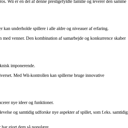
ros. Wii er en del af denne prestigefyldte familie og leverer den samme
 kan underholde spillere i alle aldre og niveauer af erfaring.
ammen med venner. Den kombination af samarbejde og konkurrence skaber
teknisk imponerende.
iverset. Med Wii-kontrollen kan spillerne bruge innovative
cerer nye ideer og funktioner.
evelse og samtidig udforske nye aspekter af spillet, som f.eks. samtidig
r har gjort dem så populære.