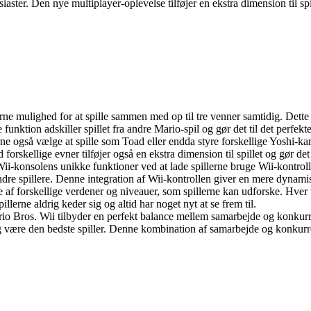
ter. Den nye multiplayer-oplevelse tilføjer en ekstra dimension til spill
rne mulighed for at spille sammen med op til tre venner samtidig. Dette
funktion adskiller spillet fra andre Mario-spil og gør det til det perfekt
e også vælge at spille som Toad eller endda styre forskellige Yoshi-kara
 forskellige evner tilføjer også en ekstra dimension til spillet og gør det
-konsolens unikke funktioner ved at lade spillerne bruge Wii-kontrollen t
 andre spillere. Denne integration af Wii-kontrollen giver en mere dynam
te af forskellige verdener og niveauer, som spillerne kan udforske. Hver 
illerne aldrig keder sig og altid har noget nyt at se frem til.
o Bros. Wii tilbyder en perfekt balance mellem samarbejde og konkurr
g være den bedste spiller. Denne kombination af samarbejde og konkurren