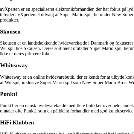
avXperten er en specialiseret elektronikforhandler, der har fokus på l
tilbyder avXperten et udvalg af Super Mario-spil, herunder New Supe
produkter.
Skousen
Skousen er en landsdækkende hvidevarekæde i Danmark og fokuserer prim
Wii-spil hos Skousen. Deres sortiment omfatter Super Mario-spil, heru
ikke er deres primære fokus.
Whiteaway
Whiteaway er en online hvidevarebutik, der er kendt for at tilbyde konk
af Wii-spil, inklusive Super Mario-spil som New Super Mario Bros. Wii
Punkt1
Punkt1 er en dansk hvidevarekæde med flere butikker over hele landet.
omtaler ofte Punkt1 som en pålidelig forhandler med god kundeservice
HiFi Klubben