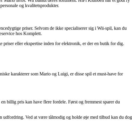
per Mario Bros. Wii blandt deres sortiment. HiFi Klubben har et godt ry
ersonale og kvalitetsprodukter.
ncedygtige priser. Selvom de ikke specialiserer sig i Wii-spil, kan du
eservice hos Komplett.
riser eller ekspertise inden for elektronik, er der en butik for dig.
oniske karakterer som Mario og Luigi, er disse spil et must-have for
 en billig pris kan have flere fordele. Først og fremmest sparer du
e en udfordring. Ved at være tålmodig og holde øje med tilbud kan du dog