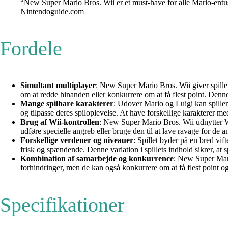
“New Super Mario Bros. Wii er et must-have for alle Mario-entusias
Nintendoguide.com
Fordele
Simultant multiplayer
: New Super Mario Bros. Wii giver spille
om at redde hinanden eller konkurrere om at få flest point. Denne 
Mange spilbare karakterer
: Udover Mario og Luigi kan spillern
og tilpasse deres spiloplevelse. At have forskellige karakterer med
Brug af Wii-kontrollen
: New Super Mario Bros. Wii udnytter Wii
udføre specielle angreb eller bruge den til at lave ravage for de
Forskellige verdener og niveauer
: Spillet byder på en bred vif
frisk og spændende. Denne variation i spillets indhold sikrer, at sp
Kombination af samarbejde og konkurrence
: New Super Mari
forhindringer, men de kan også konkurrere om at få flest point o
Specifikationer