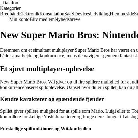
_
Datafon
Kategorier
Bredbånd
Elektronik
Konsultation
SaaS
Devices
Udvikling
Hjemmeside
S
Min konto
Bliv medlem
Nyhedsbreve
New Super Mario Bros: Nintendo
Drømmen om et simultant multiplayer Super Mario Bros har været en uto
både samarbejde og konkurrence, mens de navigerer gennem fantastisk
Et sjovt multiplayer-oplevelse
New Super Mario Bros. Wii giver op til fire spillere mulighed for at udfo
konkurrencebaseret spiloplevelse. Uanset hvor du er i spillet, kan du al
Kendte karakterer og spændende fjender
Spillet giver spillere mulighed for at spille som Mario, Luigi eller 
kontrollere forskellige Yoshi-karakterer og bruge deres tunger til at slu
Forskellige spilfunktioner og Wii-kontrollen