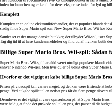
HiFi Klubben er specialiseret i lyd- og billedprodukter af høj kvalitet.
inden for branchen og er kendt for deres ekspertise inden for lyd og 
Komplett
Komplett er en online elektronikforhandler, der er populær blandt danske
stadig finde Super Mario-spil som New Super Mario Bros. Wii hos Kom
Samlet set er der mange danske butikker, der tilbyder Wii-spil, især Sup
Tag dig tid til at læse kundeanmeldelser og find ud af, hvilken butik der
Billige Super Mario Bros. Wii-spil: Sådan f
Super Mario Bros. Wii-spil har altid været utroligt populære blandt vide
enhver Nintendo Wii-ejer. Men hvis du er på udkig efter Super Mario Bros.
Hvorfor er det vigtigt at købe billige Super Mario Bros
Prisen på videospil kan variere meget, og det kan være fristende at købe 
penge. Ved at købe spillet til en nedsat pris får du flere penge tilovers ti
Derudover er det vigtigt at være opmærksom på, at Super Mario Bros. Wii
være heldig at finde det ønskede spil til en pris, der passer til dit budget