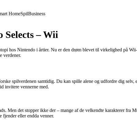
mart Home
Spil
Business
 Selects – Wii
pi hos Nintendo i årtier. Nu er den drøm blevet til virkelighed på Wi
e verdener.
rske spilverdenen samtidig. Du kan spille alene og udfordre dig selv, elle
tid invitere vennerne med.
to Toads. Men det stopper ikke der – mange af de velkendte karakterer 
ge fjender eller endda venner.