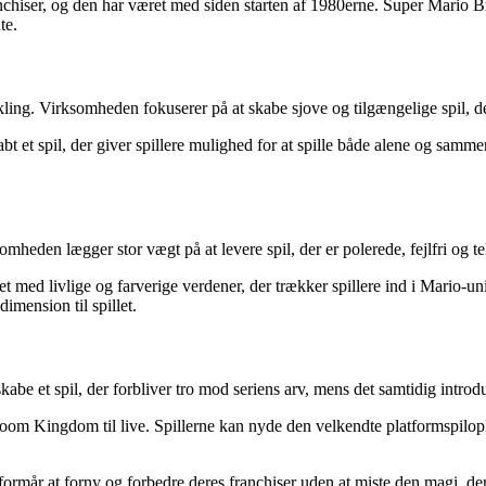
nchiser, og den har været med siden starten af ​​1980erne. Super Mario B
te.
ling. Virksomheden fokuserer på at skabe sjove og tilgængelige spil, der
bt et spil, der giver spillere mulighed for at spille både alene og s
omheden lægger stor vægt på at levere spil, der er polerede, fejlfri og 
 med livlige og farverige verdener, der trækker spillere ind i Mario-un
imension til spillet.
e et spil, der forbliver tro mod seriens arv, mens det samtidig introdu
room Kingdom til live. Spillerne kan nyde den velkendte platformspilopl
ormår at forny og forbedre deres franchiser uden at miste den magi, de